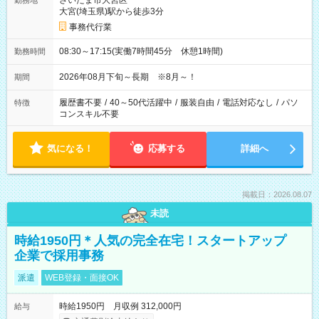
さいたま市大宮区
勤務地
大宮(埼玉県)駅から徒歩3分
事務代行業
08:30～17:15(実働7時間45分 休憩1時間)
勤務時間
2026年08月下旬～長期 ※8月～！
期間
履歴書不要
/
40～50代活躍中
/
服装自由
/
電話対応なし
/
パソ
特徴
コンスキル不要
気になる！
応募する
詳細へ
掲載日：2026.08.07
未読
時給1950円＊人気の完全在宅！スタートアップ
企業で採用事務
派遣
WEB登録・面接OK
時給1950円 月収例 312,000円
給与