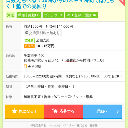
日数えらべる！16時からのスキマ時間ではたら
く！塾での見回り
派遣
職種未経験OK
ブランクOK
WEB登録・面接OK
時給1500円 月収例 144,000円
給与
交通費別途支給あり
全額支給
交通費
10～15万円
月収例
千葉市美浜区
勤務地
稲毛海岸駅から徒歩4分
/
稲毛駅
から民間バス13分
★学習塾
16:00～22:00(実働6時間 休憩なし) ※16：00-20：00でもOK！
勤務時間
【急募】即日～長期 ※即日～！
期間
履歴書不要
/
副業・WワークOK
/
シフト勤務
特徴
気になる！
応募する
詳細へ
掲載元企業名
パーソルテンプスタッフ株式会社 首都圏