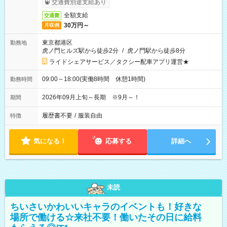
交通費別途支給あり
全額支給
交通費
30万円～
月収例
東京都港区
勤務地
虎ノ門ヒルズ駅から徒歩2分
/
虎ノ門駅から徒歩8分
ライドシェアサービス／タクシー配車アプリ運営★
09:00～18:00(実働8時間 休憩1時間)
勤務時間
2026年09月上旬～長期 ※9月～！
期間
履歴書不要
/
服装自由
特徴
気になる！
応募する
詳細へ
未読
ちいさいかわいいキャラのイベントも！好きな
場所で働ける☆来社不要！働いたその日に給料