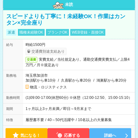
未読
スピードよりも丁寧に！未経験OK！作業はカン
タン×完全座り
派遣
職種未経験OK
ブランクOK
WEB登録・面接OK
時給1500円
給与
交通費別途支給あり
実費支給／当社規定あり。通勤交通費実費支払／上限4
交通費
万円／月※規定あり
埼玉県加須市
勤務地
加須駅から車10分
/
久喜駅から車20分
/
鴻巣駅から車20分
物流・ロジスティクス
(1)09:00-17:00(休憩60分) ※休憩（12:00-12:50、15:00-15:10）
勤務時間
1ヶ月以上3ヶ月未満／即日～9月末まで
期間
履歴書不要
/
40～50代活躍中
/
10名以上の大量募集
特徴
気になる！
応募する
詳細へ