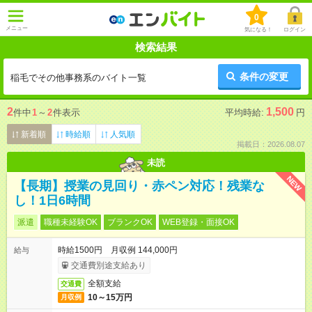
0
メニュー
気になる！
ログイン
検索結果
条件の変更
稲毛でその他事務系のバイト一覧
2
1,500
件中
1
～
2
件表示
平均時給:
円
新着順
時給順
人気順
掲載日：2026.08.07
未読
NEW
【長期】授業の見回り・赤ペン対応！残業な
し！1日6時間
派遣
職種未経験OK
ブランクOK
WEB登録・面接OK
時給1500円 月収例 144,000円
給与
交通費別途支給あり
全額支給
交通費
10～15万円
月収例