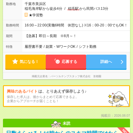
千葉市美浜区
勤務地
稲毛海岸駅から徒歩4分
/
稲毛駅
から民間バス13分
★学習塾
16:00～22:00(実働6時間 休憩なし) ※16：00-20：00でもOK！
勤務時間
【急募】即日～長期 ※8月～！
期間
履歴書不要
/
副業・WワークOK
/
シフト勤務
特徴
気になる！
応募する
詳細へ
掲載元企業名
パーソルテンプスタッフ株式会社 首都圏
興味のあるバイト
は、とりあえず保存しよう♪
保存した求人は、後からまとめて応募できるよ。
企業からアプローチが届くことも！
掲載日：2026.08.07
未読
NEW