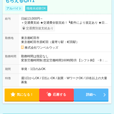
もらえる◎/T1
アルバイト
職種未経験OK
日給13,000円～
給与
＋交通費支給 ★交通費全額支給！ ┗案件により規定あり ★日払
いOK！（規定あり） ┗働いたその日に現金GET♪ お仕事後はコ
交通費別途支給あり
ンビニATMから 日払い分を引き落とせます！ 【試用期間】試
用期間なし
東京都町田市
勤務地
東京都町田市原町田（最寄り駅：町田駅）
株式会社ワンベルウッズ
勤務時間は指定なし
勤務時間
変形労働時間制 想定労働時間160時間/月 【シフト例】 ・8：00
～21：00
単発・1日のみOK
期間
週1日からOK / 日払いOK / 副業・WワークOK / 10名以上の大量
特徴
募集
気になる！
応募する
詳細へ