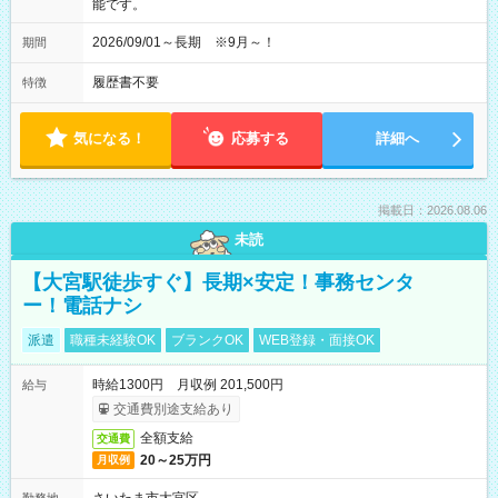
能です。
2026/09/01～長期 ※9月～！
期間
履歴書不要
特徴
気になる！
応募する
詳細へ
掲載日：2026.08.06
未読
【大宮駅徒歩すぐ】長期×安定！事務センタ
ー！電話ナシ
派遣
職種未経験OK
ブランクOK
WEB登録・面接OK
時給1300円 月収例 201,500円
給与
交通費別途支給あり
全額支給
交通費
20～25万円
月収例