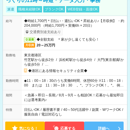
っくりの11時～時短＊データ入力・事務
派遣
職種未経験OK
ブランクOK
WEB登録・面接OK
◆時給1,700円＊日払い・週払いOK＊昇給あり♪【月収例】 ・約
給与
204,000円 （時給1,700円 × 実働6h × 20日）
交通費別途支給あり
◆全額支給 ＊家が少し遠くても安心！
交通費
20～25万円
月収例
東京都港区
勤務地
竹芝駅から徒歩2分
/
浜松町駅から徒歩4分
/
大門(東京都)駅か
ら徒歩5分
/
…
◆港区にある情報セキュリティ企業◆
◆11：00～18：30のうち実働6時間、休憩60分 ※11：00～18：
勤務時間
00 または 11：30～18：30 。*。ブランクOK！。*。 例え
ば前職が、 在宅/財団法人/事務/コールセンター/受付/販売/カフェ
スタッフ スイーツ販売/ホテルフロント/化粧品販売/など 様々な
＜急募＞即日～長期／8月～9月～も相談OK！応募から最短即日
期間
業界から入社して活躍されています♪
には選考案内♪
日払いOK
/
履歴書不要
/
40～50代活躍中
/
副業・WワークOK
/
特徴
服装自由
/
電話対応なし
気になる！
応募する
詳細へ