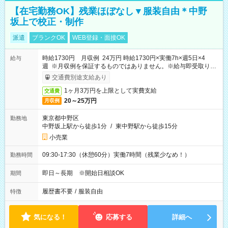
【在宅勤務OK】残業ほぼなし▼服装自由＊中野
坂上で校正・制作
派遣
ブランクOK
WEB登録・面接OK
時給1730円 月収例 24万円 時給1730円×実働7h×週5日×4
給与
週 ※月収例を保証するものではありません。※給与即受取りサ
ービス利用可（利用条件有）
交通費別途支給あり
1ヶ月3万円を上限として実費支給
交通費
20～25万円
月収例
東京都中野区
勤務地
中野坂上駅から徒歩1分
/
東中野駅から徒歩15分
小売業
09:30-17:30（休憩60分）実働7時間（残業少なめ！）
勤務時間
即日～長期 ※開始日相談OK
期間
履歴書不要
/
服装自由
特徴
気になる！
応募する
詳細へ