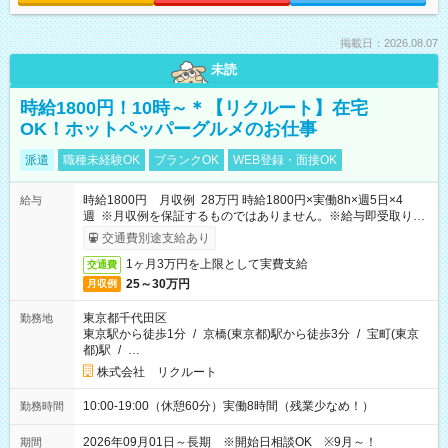
掲載日：2026.08.07
未読
時給1800円！10時～＊【リクルート】在宅
OK！ホットペッパーグルメのお仕事
派遣
職種未経験OK
ブランクOK
WEB登録・面接OK
時給1800円 月収例 28万円 時給1800円×実働8h×週5日×4
給与
週 ※月収例を保証するものではありません。※給与即受取りサ
ービス利用可（利用条件有）
交通費別途支給あり
1ヶ月3万円を上限として実費支給
交通費
25～30万円
月収例
東京都千代田区
勤務地
東京駅から徒歩1分
/
京橋(東京都)駅から徒歩3分
/
宝町(東京
都)駅
/
…
株式会社 リクルート
10:00-19:00（休憩60分）実働8時間（残業少なめ！）
勤務時間
2026年09月01日～長期 ※開始日相談OK ※9月～！
期間