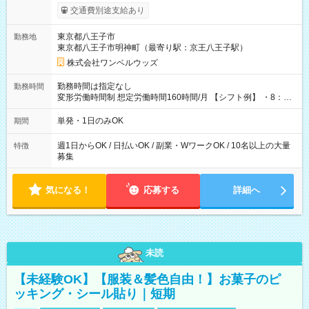
いOK！（規定あり） ┗働いたその日に現金GET♪ お仕事後はコ
交通費別途支給あり
ンビニATMから 日払い分を引き落とせます！ 【試用期間】試
用期間なし
東京都八王子市
勤務地
東京都八王子市明神町（最寄り駅：京王八王子駅）
株式会社ワンベルウッズ
勤務時間は指定なし
勤務時間
変形労働時間制 想定労働時間160時間/月 【シフト例】 ・8：00
～21：00
単発・1日のみOK
期間
週1日からOK / 日払いOK / 副業・WワークOK / 10名以上の大量
特徴
募集
気になる！
応募する
詳細へ
未読
【未経験OK】【服装＆髪色自由！】お菓子のピ
ッキング・シール貼り｜短期