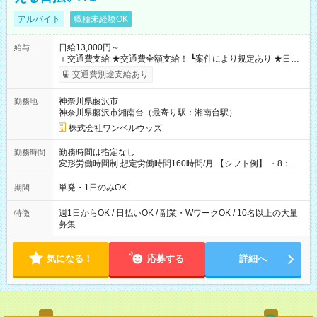
アルバイト
職種未経験OK
日給13,000円～
給与
＋交通費支給 ★交通費全額支給！ ┗案件により規定あり ★日払
いOK！（規定あり） ┗働いたその日に現金GET♪ お仕事後はコ
交通費別途支給あり
ンビニATMから 日払い分を引き落とせます！ 【試用期間】試
用期間なし
神奈川県藤沢市
勤務地
神奈川県藤沢市湘南台（最寄り駅：湘南台駅）
株式会社ワンベルウッズ
勤務時間は指定なし
勤務時間
変形労働時間制 想定労働時間160時間/月 【シフト例】 ・8：00
～21：00
単発・1日のみOK
期間
週1日からOK / 日払いOK / 副業・WワークOK / 10名以上の大量
特徴
募集
気になる！
応募する
詳細へ