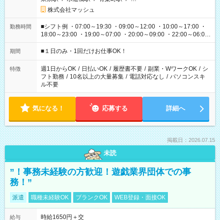
株式会社マッシュ
■シフト例 ・07:00～19:30 ・09:00～12:00 ・10:00～17:00 ・
勤務時間
18:00～23:00 ・19:00～07:00 ・20:00～09:00 ・22:00～06:00
etc ★最短で3時間で5,120円のお仕事から 15時間で2万円近く稼
げるお仕事も！ ご希望のお時間に合わせてご紹介！ ※シフトは
■１日のみ・1回だけお仕事OK！
期間
現場によって異なります。 ※勿論、休憩時間はあるのでご安心
ください！
週1日からOK
/
日払いOK
/
履歴書不要
/
副業・WワークOK
/
シ
特徴
フト勤務
/
10名以上の大量募集
/
電話対応なし
/
パソコンスキ
ル不要
気になる！
応募する
詳細へ
掲載日：2026.07.15
未読
”！事務未経験の方歓迎！遊戯業界団体での事
務！”
派遣
職種未経験OK
ブランクOK
WEB登録・面接OK
時給1650円＋交
給与