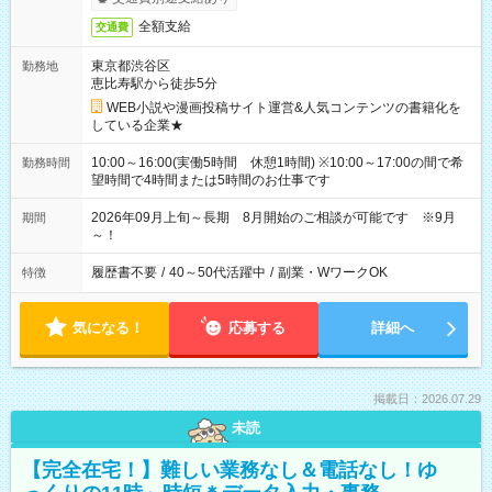
全額支給
交通費
東京都渋谷区
勤務地
恵比寿駅から徒歩5分
WEB小説や漫画投稿サイト運営&人気コンテンツの書籍化を
している企業★
10:00～16:00(実働5時間 休憩1時間) ※10:00～17:00の間で希
勤務時間
望時間で4時間または5時間のお仕事です
2026年09月上旬～長期 8月開始のご相談が可能です ※9月
期間
～！
履歴書不要
/
40～50代活躍中
/
副業・WワークOK
特徴
気になる！
応募する
詳細へ
掲載日：2026.07.29
未読
【完全在宅！】難しい業務なし＆電話なし！ゆ