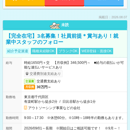
掲載日：2026.08.07
未読
【完全在宅】3名募集！社員前提＊賞与あり！就
業中スタッフのフォロー
紹介予定派遣
職種未経験OK
ブランクOK
WEB登録・面接OK
時給1650円＋交 【月収例】346,500円～ ■給与の前払いが可
給与
能な速払いサービスあり
交通費別途支給あり
交通費支給あり
交通費
30万円～
月収例
東京都千代田区
勤務地
有楽町駅から徒歩2分
/
日比谷駅から徒歩1分
アウトソーシング事業などの会社
9:00～17:30 ※休憩60分。※10時～18時半の勤務もあります。
勤務時間
2026/09/01～長期 ※開始日はご相談可能です！ ※9月～！
期間