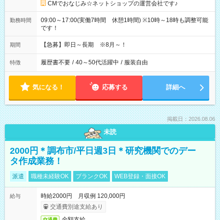
CMでおなじみ☆ネットショップの運営会社です♪
09:00～17:00(実働7時間 休憩1時間) ※10時～18時も調整可能
勤務時間
です！
【急募】即日～長期 ※8月～！
期間
履歴書不要
/
40～50代活躍中
/
服装自由
特徴
気になる！
応募する
詳細へ
掲載日：2026.08.06
未読
2000円＊調布市/平日週3日＊研究機関でのデー
タ作成業務！
派遣
職種未経験OK
ブランクOK
WEB登録・面接OK
時給2000円 月収例 120,000円
給与
交通費別途支給あり
全額支給
交通費