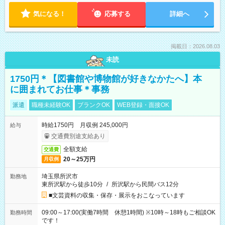
気になる！
応募する
詳細へ
掲載日：2026.08.03
未読
1750円＊【図書館や博物館が好きなかたへ】本
に囲まれてお仕事＊事務
派遣
職種未経験OK
ブランクOK
WEB登録・面接OK
時給1750円 月収例 245,000円
給与
交通費別途支給あり
全額支給
交通費
20～25万円
月収例
埼玉県所沢市
勤務地
東所沢駅から徒歩10分
/
所沢駅から民間バス12分
■文芸資料の収集・保存・展示をおこなっています
09:00～17:00(実働7時間 休憩1時間) ※10時～18時もご相談OK
勤務時間
です！