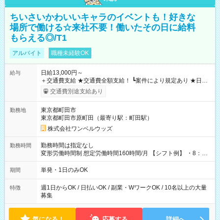
ちいさいかわいいキャラのイベントも！好きな
場所で働ける☆来社不要！働いたその日に給料
もらえる◎/T1
アルバイト
職種未経験OK
日給13,000円～
給与
＋交通費支給 ★交通費全額支給！ ┗案件により規定あり ★日払
いOK！（規定あり） ┗働いたその日に現金GET♪ お仕事後はコ
交通費別途支給あり
ンビニATMから 日払い分を引き落とせます！ 【試用期間】試
用期間なし
東京都町田市
勤務地
東京都町田市原町田（最寄り駅：町田駅）
株式会社ワンベルウッズ
勤務時間は指定なし
勤務時間
変形労働時間制 想定労働時間160時間/月 【シフト例】 ・8：00
～21：00
単発・1日のみOK
期間
週1日からOK / 日払いOK / 副業・WワークOK / 10名以上の大量
特徴
募集
気になる！
応募する
詳細へ