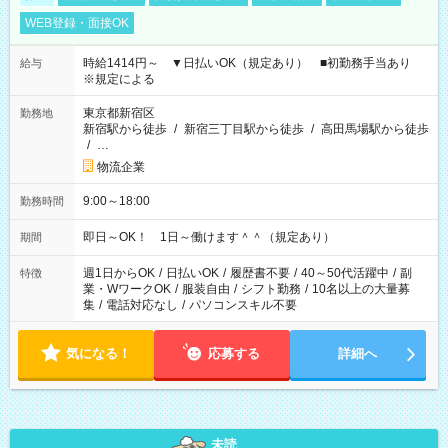
WEB登録・面接OK
時給1414円～ ▼日払いOK（規定あり） ■初勤務手当あり
給与
※規定による
東京都新宿区
勤務地
新宿駅から徒歩
/
新宿三丁目駅から徒歩
/
高田馬場駅から徒歩
/
…
物流企業
9:00～18:00
勤務時間
即日～OK！ 1日～働けます＾＾（規定あり）
期間
週1日からOK
/
日払いOK
/
履歴書不要
/
40～50代活躍中
/
副
特徴
業・WワークOK
/
服装自由
/
シフト勤務
/
10名以上の大量募
集
/
電話対応なし
/
パソコンスキル不要
気になる！
応募する
詳細へ
未読