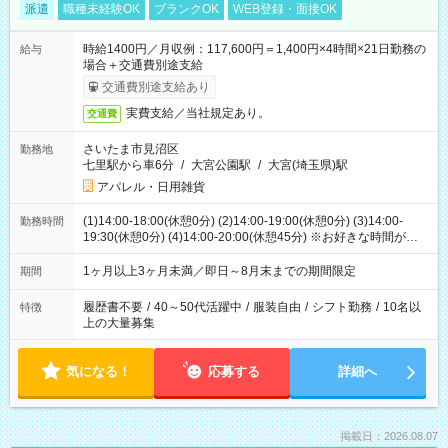
派遣
職種未経験OK
ブランクOK
WEB登録・面接OK
時給1400円／月収例：117,600円＝1,400円×4時間×21日勤務の
給与
場合＋交通費別途支給
交通費別途支給あり
実費支給／当社規定あり。
交通費
さいたま市見沼区
勤務地
七里駅から車6分
/
大宮公園駅
/
大宮(埼玉県)駅
アパレル・日用雑貨
(1)14:00-18:00(休憩0分) (2)14:00-19:00(休憩0分) (3)14:00-
勤務時間
19:30(休憩0分) (4)14:00-20:00(休憩45分) ※お好きな時間が選べ
ます
1ヶ月以上3ヶ月未満／即日～8月末までの期間限定
期間
履歴書不要
/
40～50代活躍中
/
服装自由
/
シフト勤務
/
10名以
特徴
上の大量募集
気になる！
応募する
詳細へ
掲載日：2026.08.07