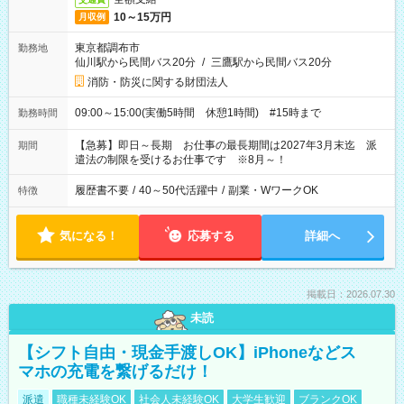
10～15万円
月収例
東京都調布市
勤務地
仙川駅から民間バス20分
/
三鷹駅から民間バス20分
消防・防災に関する財団法人
09:00～15:00(実働5時間 休憩1時間) #15時まで
勤務時間
【急募】即日～長期 お仕事の最長期間は2027年3月末迄 派
期間
遣法の制限を受けるお仕事です ※8月～！
履歴書不要
/
40～50代活躍中
/
副業・WワークOK
特徴
気になる！
応募する
詳細へ
掲載日：2026.07.30
未読
【シフト自由・現金手渡しOK】iPhoneなどス
マホの充電を繋げるだけ！
派遣
職種未経験OK
社会人未経験OK
大学生歓迎
ブランクOK