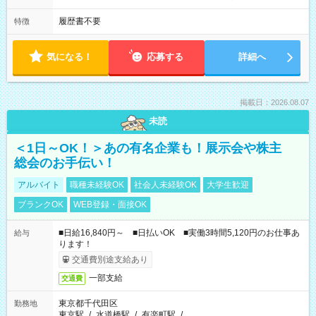
履歴書不要
特徴
気になる！
応募する
詳細へ
掲載日：2026.08.07
未読
＜1日～OK！＞あの有名企業も！展示会や株主
総会のお手伝い！
アルバイト
職種未経験OK
社会人未経験OK
大学生歓迎
ブランクOK
WEB登録・面接OK
■日給16,840円～ ■日払いOK ■実働3時間5,120円のお仕事あ
給与
ります！
交通費別途支給あり
一部支給
交通費
東京都千代田区
勤務地
東京駅
/
水道橋駅
/
有楽町駅
/
…