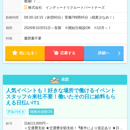
都)駅
/
…
株式会社 インディードリクルートパートナーズ
09:30-18:15（休憩60分）実働7時間45分（残業少なめ！）
勤務時間
2026年10月01日～長期 ※開始日相談OK ※10月～！
期間
履歴書不要
特徴
気になる！
応募する
詳細へ
未読
人気イベントも！好きな場所で働けるイベント
スタッフ☆来社不要！働いたその日に給料もら
える日払い/T1
アルバイト
職種未経験OK
日給13,000円～
給与
＋交通費支給 ★交通費全額支給！ ┗案件により規定あり ★日払