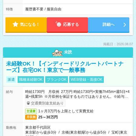
履歴書不要
/
服装自由
特徴
気になる！
応募する
詳細へ
掲載日：2026.08.07
未読
未経験OK！【インディードリクルートパートナ
ーズ】在宅OK！東京で一般事務
派遣
職種未経験OK
ブランクOK
WEB登録・面接OK
時給1730円 月収例 27万円 時給1730円×実働7h45m×週5日×4
給与
週+残業5h ※月収例を保証するものではありません。※給与即
受取りサービス利用可（利用条件有）
交通費別途支給あり
1ヶ月3万円を上限として実費支給
交通費
25～30万円
月収例
東京都千代田区
勤務地
東京駅から徒歩3分
/
京橋(東京都)駅から徒歩5分
/
宝町(東京