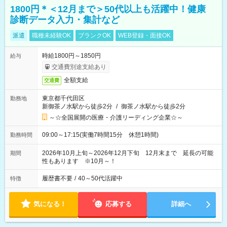
1800円＊＜12月まで＞50代以上も活躍中！健康
診断データ入力・集計など
派遣
職種未経験OK
ブランクOK
WEB登録・面接OK
時給1800円～1850円
給与
交通費別途支給あり
全額支給
交通費
東京都千代田区
勤務地
新御茶ノ水駅から徒歩2分
/
御茶ノ水駅から徒歩2分
～☆全国展開の医療・介護リーディング企業☆～
09:00～17:15(実働7時間15分 休憩1時間)
勤務時間
2026年10月上旬～2026年12月下旬 12月末まで 延長の可能
期間
性もあります ※10月～！
履歴書不要
/
40～50代活躍中
特徴
気になる！
応募する
詳細へ