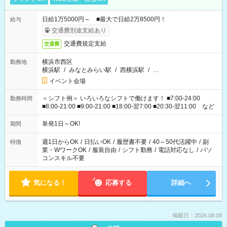
日給1万5000円～ ■最大で日給2万8500円！
給与
交通費別途支給あり
交通費規定支給
交通費
横浜市西区
勤務地
横浜駅
/
みなとみらい駅
/
西横浜駅
/
…
イベント会場
＜シフト例＞ いろいろなシフトで働けます！ ■7:00-24:00
勤務時間
■8:00-21:00 ■9:00-21:00 ■18:00-翌7:00 ■20:30-翌11:00 など
単発1日～OK!
期間
週1日からOK
/
日払いOK
/
履歴書不要
/
40～50代活躍中
/
副
特徴
業・WワークOK
/
服装自由
/
シフト勤務
/
電話対応なし
/
パソ
コンスキル不要
気になる！
応募する
詳細へ
掲載日：2026.08.08