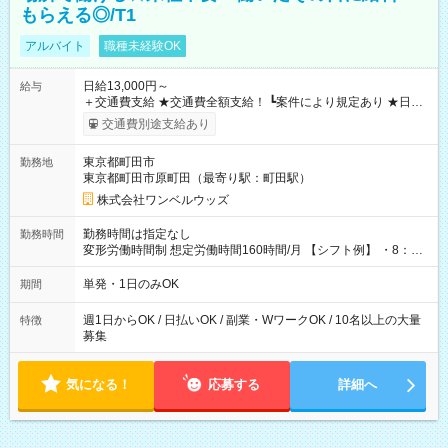
もらえる◎/T1
アルバイト
職種未経験OK
日給13,000円～
給与
＋交通費支給 ★交通費全額支給！ ┗案件により規定あり ★日払
いOK！（規定あり） ┗働いたその日に現金GET♪ お仕事後はコ
交通費別途支給あり
ンビニATMから 日払い分を引き落とせます！ 【試用期間】試
用期間なし
東京都町田市
勤務地
東京都町田市原町田（最寄り駅：町田駅）
株式会社ワンベルウッズ
勤務時間は指定なし
勤務時間
変形労働時間制 想定労働時間160時間/月 【シフト例】 ・8：00
～21：00
単発・1日のみOK
期間
週1日からOK / 日払いOK / 副業・WワークOK / 10名以上の大量
特徴
募集
気になる！
応募する
詳細へ