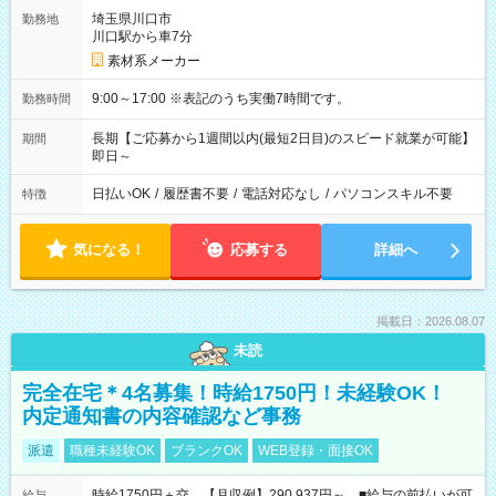
埼玉県川口市
勤務地
川口駅から車7分
素材系メーカー
9:00～17:00 ※表記のうち実働7時間です。
勤務時間
長期【ご応募から1週間以内(最短2日目)のスピード就業が可能】
期間
即日～
日払いOK
/
履歴書不要
/
電話対応なし
/
パソコンスキル不要
特徴
気になる！
応募する
詳細へ
掲載日：2026.08.07
未読
完全在宅＊4名募集！時給1750円！未経験OK！
内定通知書の内容確認など事務
派遣
職種未経験OK
ブランクOK
WEB登録・面接OK
時給1750円＋交 【月収例】290,937円～ ■給与の前払いが可
給与