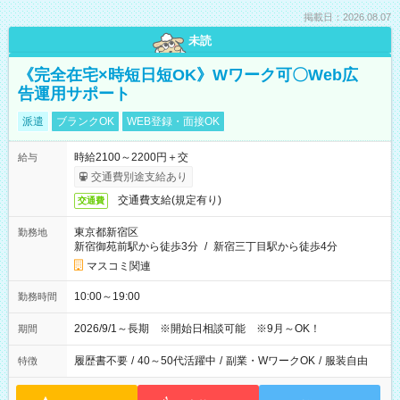
掲載日：2026.08.07
未読
《完全在宅×時短日短OK》Wワーク可〇Web広
告運用サポート
派遣
ブランクOK
WEB登録・面接OK
時給2100～2200円＋交
給与
交通費別途支給あり
交通費支給(規定有り)
交通費
東京都新宿区
勤務地
新宿御苑前駅から徒歩3分
/
新宿三丁目駅から徒歩4分
マスコミ関連
10:00～19:00
勤務時間
2026/9/1～長期 ※開始日相談可能 ※9月～OK！
期間
履歴書不要
/
40～50代活躍中
/
副業・WワークOK
/
服装自由
特徴