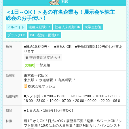
未読
＜1日～OK！＞あの有名企業も！展示会や株主
総会のお手伝い！
アルバイト
職種未経験OK
社会人未経験OK
大学生歓迎
ブランクOK
WEB登録・面接OK
■日給16,840円～ ■日払いOK ■実働3時間5,120円のお仕事あ
給与
ります！
交通費別途支給あり
一部支給
交通費
東京都千代田区
勤務地
東京駅
/
水道橋駅
/
有楽町駅
/
…
株式会社マッシュ
■シフト例 ・07:00～19:30 ・09:00～12:00 ・10:00～17:00 ・
勤務時間
18:00～23:00 ・19:00～07:00 ・20:00～09:00 ・22:00～06:00
etc ★最短で3時間で5,120円のお仕事から 15時間で2万円近く稼
げるお仕事も！ ご希望のお時間に合わせてご紹介！ ※シフトは
■１日のみ・1回だけお仕事OK！
期間
現場によって異なります。 ※勿論、休憩時間はあるのでご安心
ください！
週1日からOK
/
日払いOK
/
履歴書不要
/
副業・WワークOK
/
シ
特徴
フト勤務
/
10名以上の大量募集
/
電話対応なし
/
パソコンスキ