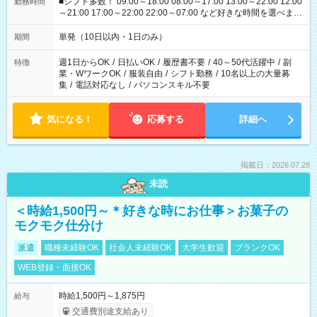
■シフト多数！ 09:00～18:00 08:00～17:00 13:00～22:00 12:00
勤務時間
～21:00 17:00～22:00 22:00～07:00 など好きな時間を選べま
す！
単発（10日以内・1日のみ）
期間
週1日からOK
/
日払いOK
/
履歴書不要
/
40～50代活躍中
/
副
特徴
業・WワークOK
/
服装自由
/
シフト勤務
/
10名以上の大量募
集
/
電話対応なし
/
パソコンスキル不要
気になる！
応募する
詳細へ
掲載日：2026.07.28
未読
＜時給1,500円～＊好きな時にお仕事＞お菓子の
モクモク仕分け
派遣
職種未経験OK
社会人未経験OK
大学生歓迎
ブランクOK
WEB登録・面接OK
時給1,500円～1,875円
給与
交通費別途支給あり