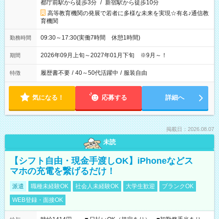
都庁前駅から徒歩3分
/
新宿駅から徒歩10分
高等教育機関の発展で若者に多様な未来を実現☆有名♪通信教
育機関
09:30～17:30(実働7時間 休憩1時間)
勤務時間
2026年09月上旬～2027年01月下旬 ※9月～！
期間
履歴書不要
/
40～50代活躍中
/
服装自由
特徴
気になる！
応募する
詳細へ
掲載日：2026.08.07
未読
【シフト自由・現金手渡しOK】iPhoneなどス
マホの充電を繋げるだけ！
派遣
職種未経験OK
社会人未経験OK
大学生歓迎
ブランクOK
WEB登録・面接OK