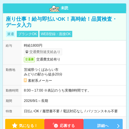
未読
座り仕事！給与即払いOK！高時給！品質検査・
データ入力
派遣
ブランクOK
WEB登録・面接OK
時給1800円
給与
交通費別途支給あり
交通費支給有り
交通費
茨城県つくばみらい市
勤務地
みどりの駅から徒歩20分
素材系メーカー
8:00～17:00 ※表記のうち実働8時間です。
勤務時間
2026/9/1～長期
期間
日払いOK
/
履歴書不要
/
電話対応なし
/
パソコンスキル不要
特徴
気になる！
応募する
詳細へ