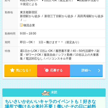
時給1414円～ ▼日払いOK（規定あり） ■初勤務手当あり
給与
※規定による
東京都新宿区
勤務地
新宿駅から徒歩
/
新宿三丁目駅から徒歩
/
高田馬場駅から徒歩
/
…
物流企業
9:00～18:00
勤務時間
即日～OK！ 1日～働けます＾＾（規定あり）
期間
週1日からOK
/
日払いOK
/
履歴書不要
/
40～50代活躍中
/
副
特徴
業・WワークOK
/
服装自由
/
シフト勤務
/
10名以上の大量募
集
/
電話対応なし
/
パソコンスキル不要
気になる！
応募する
詳細へ
未読
ちいさいかわいいキャラのイベントも！好きな
場所で働ける☆来社不要！働いたその日に給料