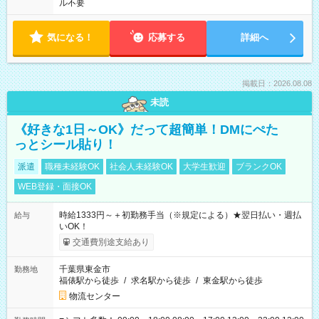
ル不要
気になる！
応募する
詳細へ
掲載日：2026.08.08
未読
《好きな1日～OK》だって超簡単！DMにぺた
っとシール貼り！
派遣
職種未経験OK
社会人未経験OK
大学生歓迎
ブランクOK
WEB登録・面接OK
時給1333円～＋初勤務手当（※規定による）★翌日払い・週払
給与
いOK！
交通費別途支給あり
千葉県東金市
勤務地
福俵駅から徒歩
/
求名駅から徒歩
/
東金駅から徒歩
物流センター