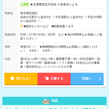
■ 交通費規定内支給 ※派遣先による
交通費
東京都目黒区
勤務地
自由が丘駅から徒歩5分
/
中目黒駅から徒歩5分
/
学芸大学駅
から徒歩5分
/
…
■物流センターなど ■勤務地選べます
9:00～17:00 10:00～19:00 など ■ 他の時間帯もお気軽にご相
勤務時間
談ください！
単発1日～！ ★勤務開始日や期間はお気軽にご相談くださ
期間
い！ ＃8月～ ＃9月～
週1日からOK
/
日払いOK
/
履歴書不要
/
40～50代活躍中
/
副
特徴
業・WワークOK
/
服装自由
/
シフト勤務
/
10名以上の大量募
集
/
電話対応なし
/
パソコンスキル不要
気になる！
応募する
詳細へ
未読