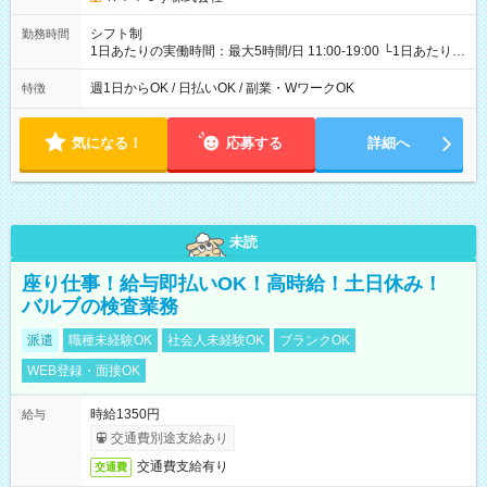
シフト制
勤務時間
1日あたりの実働時間：最大5時間/日 11:00-19:00 └1日あたりの
実働時間：1-5時間 └上記の時間帯内であれば、いつでも勤務可
能！ └平日・土曜日の中で、お好きな曜日でご勤務いただけま
週1日からOK / 日払いOK / 副業・WワークOK
特徴
す！ 【シフト例】 ・11:00～14:00 ・16:30～19:00 ・13:00～
18:00 などのように、自由な働き方が可能なお仕事です！
気になる！
応募する
詳細へ
未読
座り仕事！給与即払いOK！高時給！土日休み！
バルブの検査業務
派遣
職種未経験OK
社会人未経験OK
ブランクOK
WEB登録・面接OK
時給1350円
給与
交通費別途支給あり
交通費支給有り
交通費