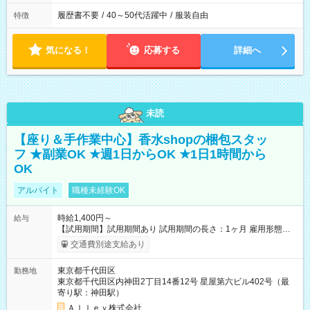
履歴書不要
/
40～50代活躍中
/
服装自由
特徴
気になる！
応募する
詳細へ
未読
【座り＆手作業中心】香水shopの梱包スタッ
フ ★副業OK ★週1日からOK ★1日1時間から
OK
アルバイト
職種未経験OK
時給1,400円～
給与
【試用期間】試用期間あり 試用期間の長さ：1ヶ月 雇用形態、
給与は本採用時と同じです。
交通費別途支給あり
東京都千代田区
勤務地
東京都千代田区内神田2丁目14番12号 星屋第六ビル402号（最
寄り駅：神田駅）
Ａｌｌｅｙ株式会社