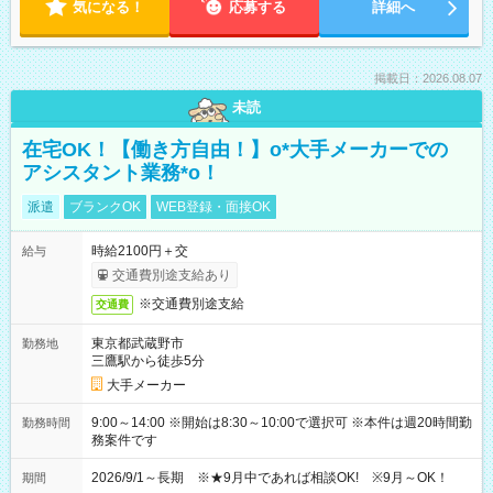
気になる！
応募する
詳細へ
掲載日：2026.08.07
未読
在宅OK！【働き方自由！】o*大手メーカーでの
アシスタント業務*o！
派遣
ブランクOK
WEB登録・面接OK
時給2100円＋交
給与
交通費別途支給あり
※交通費別途支給
交通費
東京都武蔵野市
勤務地
三鷹駅から徒歩5分
大手メーカー
9:00～14:00 ※開始は8:30～10:00で選択可 ※本件は週20時間勤
勤務時間
務案件です
2026/9/1～長期 ※★9月中であれば相談OK! ※9月～OK！
期間