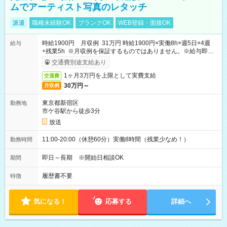
ムでアーティスト写真のレタッチ
派遣
職種未経験OK
ブランクOK
WEB登録・面接OK
時給1900円 月収例 31万円 時給1900円×実働8h×週5日×4週
給与
+残業5h ※月収例を保証するものではありません。※給与即受
取りサービス利用可（利用条件有）
交通費別途支給あり
1ヶ月3万円を上限として実費支給
交通費
30万円～
月収例
東京都新宿区
勤務地
市ケ谷駅から徒歩3分
放送
11:00-20:00（休憩60分）実働8時間（残業少なめ！）
勤務時間
即日～長期 ※開始日相談OK
期間
履歴書不要
特徴
気になる！
応募する
詳細へ