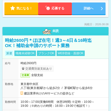
気になる！
応募する
詳細へ
掲載日：2026.08.08
未読
時給2600円＊ほぼ在宅！週3～4日＆16時迄
OK！補助金申請のサポート業務
派遣
職種未経験OK
ブランクOK
WEB登録・面接OK
時給2600円
給与
交通費別途支給あり
全額支給
交通費
東京都中央区
勤務地
八丁堀(東京都)駅から徒歩2分
/
茅場町駅から徒歩6分
建設業界向けのAIサービスの提供など
10:00～17:00(実働6時間 休憩1時間) ※定時：10:00～
勤務時間
19:00（※終わりの時間：16:00～19:00で相談可！）