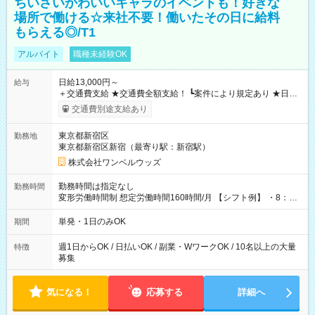
ちいさいかわいいキャラのイベントも！好きな
場所で働ける☆来社不要！働いたその日に給料
もらえる◎/T1
アルバイト
職種未経験OK
日給13,000円～
給与
＋交通費支給 ★交通費全額支給！ ┗案件により規定あり ★日払
いOK！（規定あり） ┗働いたその日に現金GET♪ お仕事後はコ
交通費別途支給あり
ンビニATMから 日払い分を引き落とせます！ 【試用期間】試
用期間なし
東京都新宿区
勤務地
東京都新宿区新宿（最寄り駅：新宿駅）
株式会社ワンベルウッズ
勤務時間は指定なし
勤務時間
変形労働時間制 想定労働時間160時間/月 【シフト例】 ・8：00
～21：00
単発・1日のみOK
期間
週1日からOK / 日払いOK / 副業・WワークOK / 10名以上の大量
特徴
募集
気になる！
応募する
詳細へ