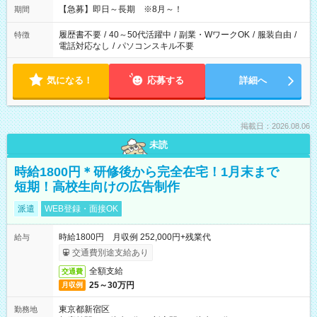
【急募】即日～長期 ※8月～！
期間
履歴書不要
/
40～50代活躍中
/
副業・WワークOK
/
服装自由
/
特徴
電話対応なし
/
パソコンスキル不要
気になる！
応募する
詳細へ
掲載日：2026.08.06
未読
時給1800円＊研修後から完全在宅！1月末まで
短期！高校生向けの広告制作
派遣
WEB登録・面接OK
時給1800円 月収例 252,000円+残業代
給与
交通費別途支給あり
全額支給
交通費
25～30万円
月収例
東京都新宿区
勤務地