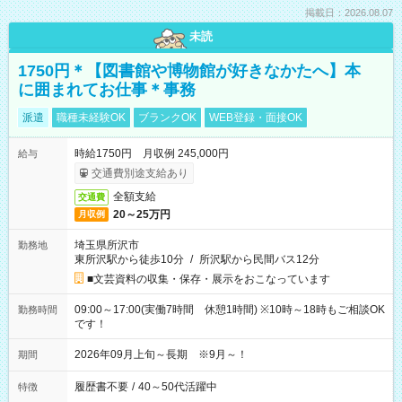
掲載日：2026.08.07
未読
1750円＊【図書館や博物館が好きなかたへ】本
に囲まれてお仕事＊事務
派遣
職種未経験OK
ブランクOK
WEB登録・面接OK
時給1750円 月収例 245,000円
給与
交通費別途支給あり
全額支給
交通費
20～25万円
月収例
埼玉県所沢市
勤務地
東所沢駅から徒歩10分
/
所沢駅から民間バス12分
■文芸資料の収集・保存・展示をおこなっています
09:00～17:00(実働7時間 休憩1時間) ※10時～18時もご相談OK
勤務時間
です！
2026年09月上旬～長期 ※9月～！
期間
履歴書不要
/
40～50代活躍中
特徴