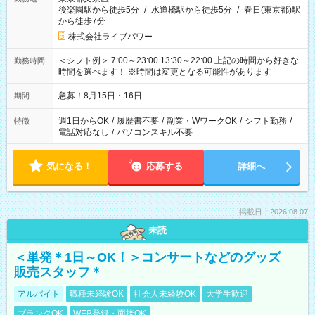
後楽園駅から徒歩5分
/
水道橋駅から徒歩5分
/
春日(東京都)駅
から徒歩7分
株式会社ライブパワー
＜シフト例＞ 7:00～23:00 13:30～22:00 上記の時間から好きな
勤務時間
時間を選べます！ ※時間は変更となる可能性があります
急募！8月15日・16日
期間
週1日からOK
/
履歴書不要
/
副業・WワークOK
/
シフト勤務
/
特徴
電話対応なし
/
パソコンスキル不要
気になる！
応募する
詳細へ
掲載日：2026.08.07
未読
＜単発＊1日～OK！＞コンサートなどのグッズ
販売スタッフ＊
アルバイト
職種未経験OK
社会人未経験OK
大学生歓迎
ブランクOK
WEB登録・面接OK