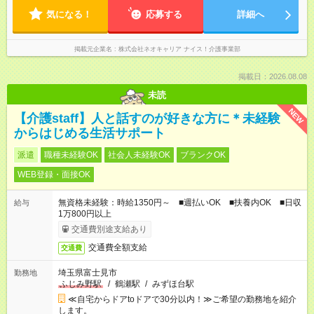
気になる！
応募する
詳細へ
掲載元企業名
株式会社ネオキャリア ナイス！介護事業部
掲載日：2026.08.08
未読
NEW
【介護staff】人と話すのが好きな方に＊未経験
からはじめる生活サポート
派遣
職種未経験OK
社会人未経験OK
ブランクOK
WEB登録・面接OK
無資格未経験：時給1350円～ ■週払いOK ■扶養内OK ■日収
給与
1万800円以上
交通費別途支給あり
交通費全額支給
交通費
埼玉県富士見市
勤務地
ふじみ野駅
/
鶴瀬駅
/
みずほ台駅
≪自宅からドアtoドアで30分以内！≫ご希望の勤務地を紹介
します。