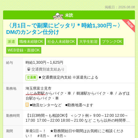
掲載日：2026.08.08
未読
NEW
〈月1日～で副業にピッタリ＊時給1,300円～〉
DMのカンタン仕分け
派遣
職種未経験OK
社会人未経験OK
大学生歓迎
ブランクOK
WEB登録・面接OK
時給1,300円～1,625円
給与
交通費別途支給あり
■ 交通費規定内支給 ※派遣先による
交通費
埼玉県富士見市
勤務地
ふじみ野駅
からバイク・車
/
鶴瀬駅からバイク・車
/
みずほ
台駅からバイク・車
■物流センターなど ■勤務地選べます
【1日3時間～も相談OK!】 ＜シフト例＞ 9:00～12:00 12:00～
勤務時間
17:00 17:00～22:00 18:00～21:00 など こちら以外の時間帯も
お気軽にご相談ください！
単発1日～！ ★勤務開始日や期間はお気軽にご相談くださ
期間
い！ ＃8月～ ＃9月～