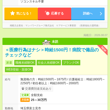
ソコンスキル不要
気になる！
応募する
詳細へ
掲載元企業名
マンパワーグループ株式会社 ケアサービス事業部 （医療福祉介護関連）
掲載日：2026.08.07
未読
NEW
＜医療行為はナシ＞時給1500円！病院で備品の
チェックなど
派遣
職種未経験OK
社会人未経験OK
ブランクOK
WEB登録・面接OK
無資格の方：時給1500円～1875円 / 介護福祉士：時給1800円～
給与
2250円 / 初任者以上：時給1600円～2000円
交通費別途支給あり
全額支給
交通費
25～30万円
月収例
埼玉県富士見市
勤務地