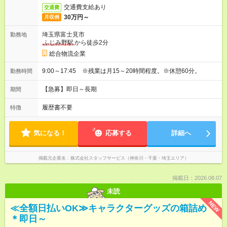
交通費支給あり
交通費
30万円～
月収例
埼玉県富士見市
勤務地
ふじみ野駅
から徒歩2分
総合物流企業
9:00～17:45 ※残業は月15～20時間程度。※休憩60分。
勤務時間
【急募】即日～長期
期間
履歴書不要
特徴
気になる！
応募する
詳細へ
掲載元企業名
株式会社スタッフサービス（神奈川・千葉・埼玉エリア）
掲載日：2026.08.07
未読
NEW
≪全額日払いOK≫キャラクターグッズの箱詰め
＊即日～