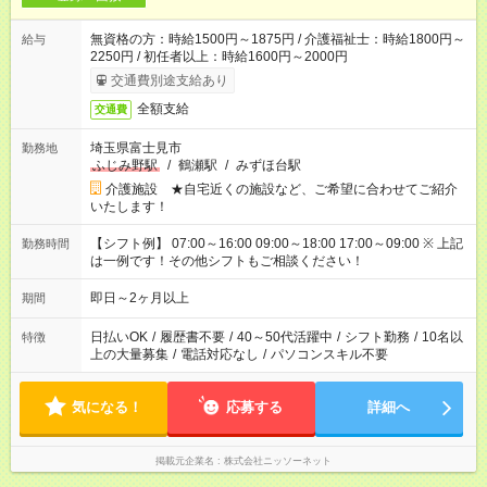
無資格の方：時給1500円～1875円 / 介護福祉士：時給1800円～
給与
2250円 / 初任者以上：時給1600円～2000円
交通費別途支給あり
全額支給
交通費
埼玉県富士見市
勤務地
ふじみ野駅
/
鶴瀬駅
/
みずほ台駅
介護施設 ★自宅近くの施設など、ご希望に合わせてご紹介
いたします！
【シフト例】 07:00～16:00 09:00～18:00 17:00～09:00 ※ 上記
勤務時間
は一例です！その他シフトもご相談ください！
即日～2ヶ月以上
期間
日払いOK
/
履歴書不要
/
40～50代活躍中
/
シフト勤務
/
10名以
特徴
上の大量募集
/
電話対応なし
/
パソコンスキル不要
気になる！
応募する
詳細へ
掲載元企業名
株式会社ニッソーネット