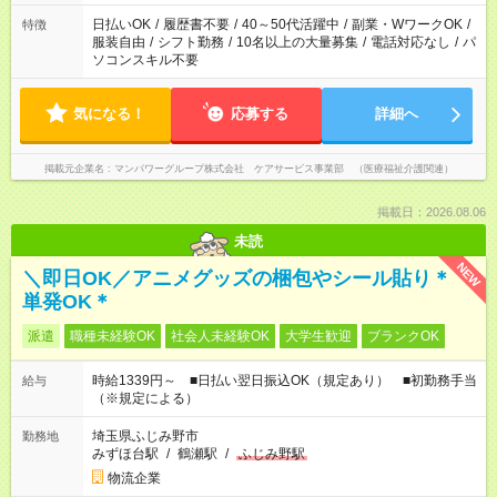
（日雇い派遣の原則禁止）により、短時間・短期間の就業はご
案内が難しい場合があります
日払いOK
/
履歴書不要
/
40～50代活躍中
/
副業・WワークOK
/
特徴
服装自由
/
シフト勤務
/
10名以上の大量募集
/
電話対応なし
/
パ
ソコンスキル不要
気になる！
応募する
詳細へ
掲載元企業名
マンパワーグループ株式会社 ケアサービス事業部 （医療福祉介護関連）
掲載日：2026.08.06
未読
NEW
＼即日OK／アニメグッズの梱包やシール貼り＊
単発OK＊
派遣
職種未経験OK
社会人未経験OK
大学生歓迎
ブランクOK
時給1339円～ ■日払い翌日振込OK（規定あり） ■初勤務手当
給与
（※規定による）
埼玉県ふじみ野市
勤務地
みずほ台駅
/
鶴瀬駅
/
ふじみ野駅
物流企業