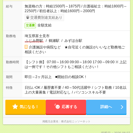
無資格の方：時給1500円～1875円 / 介護福祉士：時給1800円～
給与
2250円 / 初任者以上：時給1600円～2000円
交通費別途支給あり
全額支給
交通費
埼玉県富士見市
勤務地
ふじみ野駅
/
鶴瀬駅
/
みずほ台駅
介護施設や病院など ★自宅近くの施設がいいなど勤務地ご
相談ください
【シフト例】 07:00～16:00 09:00～18:00 17:00～09:00 ※ 上記
勤務時間
は一例です！その他シフトもご相談ください！
即日～2ヶ月以上 ■開始日の相談OK！
期間
日払いOK
/
履歴書不要
/
40～50代活躍中
/
シフト勤務
/
10名以
特徴
上の大量募集
/
電話対応なし
/
パソコンスキル不要
気になる！
応募する
詳細へ
掲載元企業名
株式会社ニッソーネット