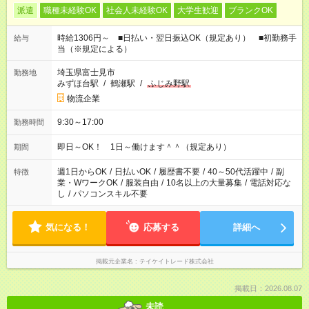
派遣
職種未経験OK
社会人未経験OK
大学生歓迎
ブランクOK
時給1306円～ ■日払い・翌日振込OK（規定あり） ■初勤務手
給与
当（※規定による）
埼玉県富士見市
勤務地
みずほ台駅
/
鶴瀬駅
/
ふじみ野駅
物流企業
9:30～17:00
勤務時間
即日～OK！ 1日～働けます＾＾（規定あり）
期間
週1日からOK
/
日払いOK
/
履歴書不要
/
40～50代活躍中
/
副
特徴
業・WワークOK
/
服装自由
/
10名以上の大量募集
/
電話対応な
し
/
パソコンスキル不要
気になる！
応募する
詳細へ
掲載元企業名
テイケイトレード株式会社
掲載日：2026.08.07
未読