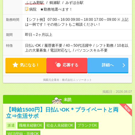
ふじみ野駅
/
鶴瀬駅
/
みずほ台駅
病院 ★勤務地選べます！
【シフト例】 07:00～16:00 09:00～18:00 17:00～09:00 ※ 上記
勤務時間
は一例です！その他シフトもご相談ください！
即日～2ヶ月以上
期間
日払いOK
/
履歴書不要
/
40～50代活躍中
/
シフト勤務
/
10名以
特徴
上の大量募集
/
電話対応なし
/
パソコンスキル不要
気になる！
応募する
詳細へ
掲載元企業名
株式会社ニッソーネット
掲載日：2026.08.07
未読
NEW
【時給1500円】日払いOK＊プライベートと両
立⇒生活サポ
派遣
職種未経験OK
社会人未経験OK
ブランクOK
WEB登録・面接OK