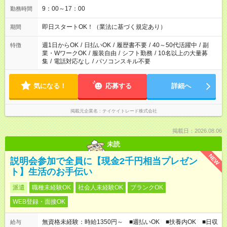
9：00～17：00
勤務時間
即日スタートOK！（業法に基づく規定あり）
期間
週1日からOK
/
日払いOK
/
履歴書不要
/
40～50代活躍中
/
副
特徴
業・WワークOK
/
服装自由
/
シフト勤務
/
10名以上の大量募
集
/
電話対応なし
/
パソコンスキル不要
気になる！
応募する
詳細へ
掲載元企業名
テイケイトレード株式会社
掲載日：2026.08.06
未読
NEW
説明会参加で全員に【現金2千円相当プレゼン
ト】生活のお手伝い
派遣
職種未経験OK
社会人未経験OK
ブランクOK
WEB登録・面接OK
無資格未経験：時給1350円～ ■週払いOK ■扶養内OK ■日収
給与