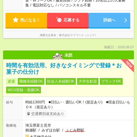
業・WワークOK
/
服装自由
/
シフト勤務
/
10名以上の大量募
集
/
電話対応なし
/
パソコンスキル不要
気になる！
応募する
詳細へ
掲載元企業名
株式会社マイワーク（シニア）
掲載日：2026.08.07
未読
NEW
時間を有効活用、好きなタイミングで登録＊お
菓子の仕分け
派遣
職種未経験OK
社会人未経験OK
大学生歓迎
ブランクOK
WEB登録・面接OK
時給1300円 ■日払い・週払いOK！(規定あり) ■現金日払いも
給与
ＯＫ（規定あり）
交通費別途支給あり
埼玉県富士見市
勤務地
鶴瀬駅
/
みずほ台駅
/
ふじみ野駅