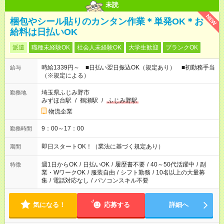
未読
NEW
梱包やシール貼りのカンタン作業＊単発OK＊お
給料は日払いOK
派遣
職種未経験OK
社会人未経験OK
大学生歓迎
ブランクOK
時給1339円～ ■日払い翌日振込OK（規定あり） ■初勤務手当
給与
（※規定による）
埼玉県ふじみ野市
勤務地
みずほ台駅
/
鶴瀬駅
/
ふじみ野駅
物流企業
9：00～17：00
勤務時間
即日スタートOK！（業法に基づく規定あり）
期間
週1日からOK
/
日払いOK
/
履歴書不要
/
40～50代活躍中
/
副
特徴
業・WワークOK
/
服装自由
/
シフト勤務
/
10名以上の大量募
集
/
電話対応なし
/
パソコンスキル不要
気になる！
応募する
詳細へ