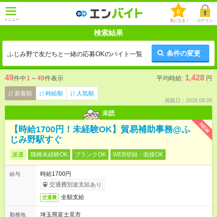
0
メニュー
気になる！
ログイン
検索結果
条件の変更
ふじみ野で友だちと一緒の応募OKのバイト一覧
49
1,428
件中
1
～
49
件表示
平均時給:
円
新着順
時給順
人気順
掲載日：2026.08.09
未読
NEW
【時給1700円！未経験OK】貿易補助事務@ふ
じみ野駅すぐ
派遣
職種未経験OK
ブランクOK
WEB登録・面接OK
時給1700円
給与
交通費別途支給あり
全額支給
交通費
埼玉県富士見市
勤務地