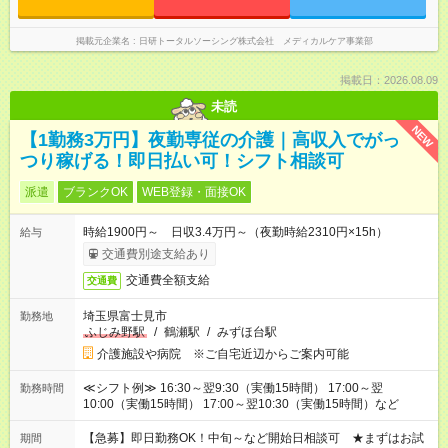
掲載元企業名
日研トータルソーシング株式会社 メディカルケア事業部
掲載日：2026.08.09
未読
NEW
【1勤務3万円】夜勤専従の介護｜高収入でがっ
つり稼げる！即日払い可！シフト相談可
派遣
ブランクOK
WEB登録・面接OK
時給1900円～ 日収3.4万円～（夜勤時給2310円×15h）
給与
交通費別途支給あり
交通費全額支給
交通費
埼玉県富士見市
勤務地
ふじみ野駅
/
鶴瀬駅
/
みずほ台駅
介護施設や病院 ※ご自宅近辺からご案内可能
≪シフト例≫ 16:30～翌9:30（実働15時間） 17:00～翌
勤務時間
10:00（実働15時間） 17:00～翌10:30（実働15時間）など
【急募】即日勤務OK！中旬～など開始日相談可 ★まずはお試
期間