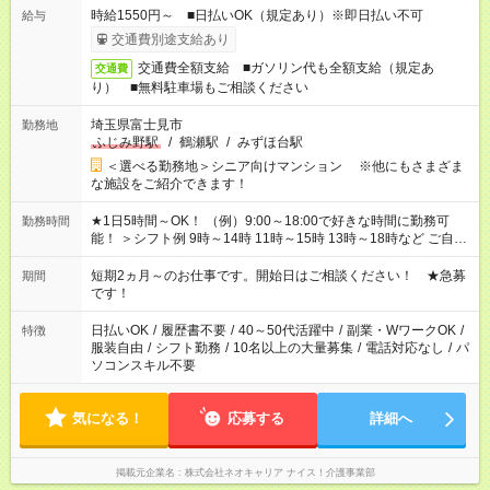
時給1550円～ ■日払いOK（規定あり）※即日払い不可
給与
交通費別途支給あり
交通費全額支給 ■ガソリン代も全額支給（規定あ
交通費
り） ■無料駐車場もご相談ください
埼玉県富士見市
勤務地
ふじみ野駅
/
鶴瀬駅
/
みずほ台駅
＜選べる勤務地＞シニア向けマンション ※他にもさまざま
な施設をご紹介できます！
★1日5時間～OK！ （例）9:00～18:00で好きな時間に勤務可
勤務時間
能！ ＞シフト例 9時～14時 11時～15時 13時～18時など ご自身
のご都合に合わせて勤務時間をご相談ください！ ★家庭の都合
でお休みや時間の調整が必要な場合も遠慮なくご相談くださ
短期2ヵ月～のお仕事です。開始日はご相談ください！ ★急募
期間
い。
です！
日払いOK
/
履歴書不要
/
40～50代活躍中
/
副業・WワークOK
/
特徴
服装自由
/
シフト勤務
/
10名以上の大量募集
/
電話対応なし
/
パ
ソコンスキル不要
気になる！
応募する
詳細へ
掲載元企業名
株式会社ネオキャリア ナイス！介護事業部