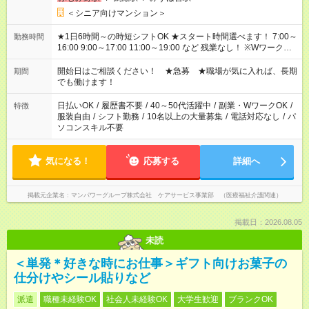
＜シニア向けマンション＞
★1日6時間～の時短シフトOK ★スタート時間選べます！ 7:00～
勤務時間
16:00 9:00～17:00 11:00～19:00 など 残業なし！ ※Wワークの
場合、他のお仕事と合わせ週40時間超の就業はご案内できませ
ん ※法令に基づき、週20時間以上勤務は社会保険への加入対象
開始日はご相談ください！ ★急募 ★職場が気に入れば、長期
期間
となります ※労働者派遣法（日雇い派遣の原則禁止）により、
でも働けます！
短時間・短期間の就業はご案内が難しい場合があります
日払いOK
/
履歴書不要
/
40～50代活躍中
/
副業・WワークOK
/
特徴
服装自由
/
シフト勤務
/
10名以上の大量募集
/
電話対応なし
/
パ
ソコンスキル不要
気になる！
応募する
詳細へ
掲載元企業名
マンパワーグループ株式会社 ケアサービス事業部 （医療福祉介護関連）
掲載日：2026.08.05
未読
＜単発＊好きな時にお仕事＞ギフト向けお菓子の
仕分けやシール貼りなど
派遣
職種未経験OK
社会人未経験OK
大学生歓迎
ブランクOK