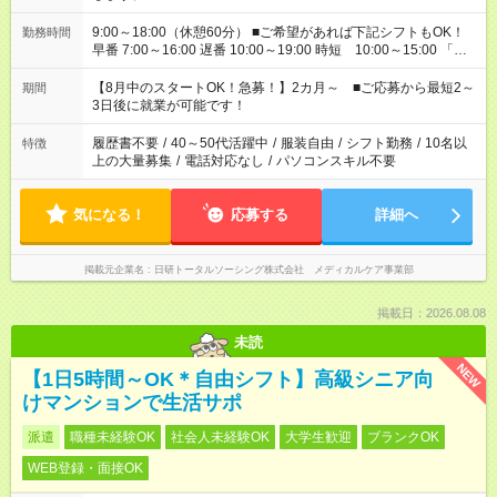
9:00～18:00（休憩60分） ■ご希望があれば下記シフトもOK！
勤務時間
早番 7:00～16:00 遅番 10:00～19:00 時短 10:00～15:00 「家
族と休みを合わせたい」 「余裕を持って夕飯の準備がしたい」
「できれば残業はしたくない」 など、ご希望を教えてください
【8月中のスタートOK！急募！】2カ月～ ■ご応募から最短2～
期間
ね。 ※Wワーク希望の方へ 今ご覧のお仕事で希望する勤務時間
3日後に就業が可能です！
と、もう1つのお仕事の勤務時間。 合計で週40時間を超える場
合は応募できません。
履歴書不要
/
40～50代活躍中
/
服装自由
/
シフト勤務
/
10名以
特徴
上の大量募集
/
電話対応なし
/
パソコンスキル不要
気になる！
応募する
詳細へ
掲載元企業名
日研トータルソーシング株式会社 メディカルケア事業部
掲載日：2026.08.08
未読
NEW
【1日5時間～OK＊自由シフト】高級シニア向
けマンションで生活サポ
派遣
職種未経験OK
社会人未経験OK
大学生歓迎
ブランクOK
WEB登録・面接OK