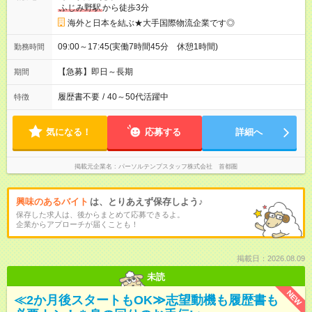
ふじみ野駅
から徒歩3分
海外と日本を結ぶ★大手国際物流企業です◎
09:00～17:45(実働7時間45分 休憩1時間)
勤務時間
【急募】即日～長期
期間
履歴書不要
/
40～50代活躍中
特徴
気になる！
応募する
詳細へ
掲載元企業名
パーソルテンプスタッフ株式会社 首都圏
興味のあるバイト
は、とりあえず保存しよう♪
保存した求人は、後からまとめて応募できるよ。
企業からアプローチが届くことも！
掲載日：2026.08.09
未読
NEW
≪2か月後スタートもOK≫志望動機も履歴書も