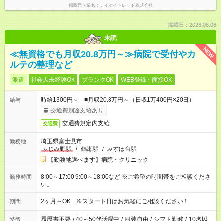
掲載元企業名
テイケイトレード株式会社
掲載日：2026.08.06
未読
NEW
≪無資格でも月収20.8万円～≫病院で受付やカ
ルテの整理など
派遣
社会人未経験OK
ブランクOK
WEB登録・面接OK
時給1300円～ ■月収20.8万円～（日収1万400円×20日）
給与
交通費別途支給あり
交通費規定内支給
交通費
埼玉県富士見市
勤務地
ふじみ野駅
/
鶴瀬駅
/
みずほ台駅
【勤務地選べます】病院・クリニック
8:00～17:00 9:00～18:00など ※ご希望の時間帯をご相談くださ
勤務時間
い。
2ヶ月～OK ※スタート日はお気軽にご相談ください！
期間
履歴書不要
/
40～50代活躍中
/
服装自由
/
シフト勤務
/
10名以
特徴