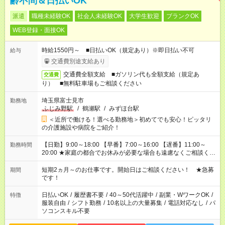
齢不問＆日払いOK
派遣
職種未経験OK
社会人未経験OK
大学生歓迎
ブランクOK
WEB登録・面接OK
時給1550円～ ■日払いOK（規定あり）※即日払い不可
給与
交通費別途支給あり
交通費全額支給 ■ガソリン代も全額支給（規定あ
交通費
り） ■無料駐車場もご相談ください
埼玉県富士見市
勤務地
ふじみ野駅
/
鶴瀬駅
/
みずほ台駅
＜近所で働ける！選べる勤務地＞初めてでも安心！ピッタリ
の介護施設や病院をご紹介！
【日勤】9:00～18:00 【早番】7:00～16:00 【遅番】11:00～
勤務時間
20:00 ★家庭の都合でお休みが必要な場合も遠慮なくご相談くだ
さい。
短期2ヵ月～のお仕事です。開始日はご相談ください！ ★急募
期間
です！
日払いOK
/
履歴書不要
/
40～50代活躍中
/
副業・WワークOK
/
特徴
服装自由
/
シフト勤務
/
10名以上の大量募集
/
電話対応なし
/
パ
ソコンスキル不要