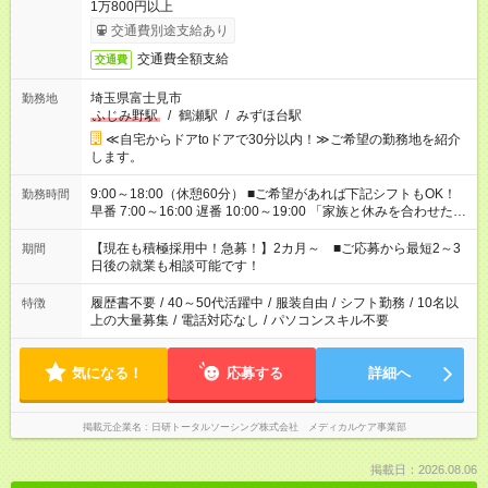
1万800円以上
交通費別途支給あり
交通費全額支給
交通費
埼玉県富士見市
勤務地
ふじみ野駅
/
鶴瀬駅
/
みずほ台駅
≪自宅からドアtoドアで30分以内！≫ご希望の勤務地を紹介
します。
9:00～18:00（休憩60分） ■ご希望があれば下記シフトもOK！
勤務時間
早番 7:00～16:00 遅番 10:00～19:00 「家族と休みを合わせた
い」 「余裕を持って夕飯の準備がしたい」 「できれば残業はし
たくない」 など、ご希望を教えてくださいね。 ※Wワーク希望
【現在も積極採用中！急募！】2カ月～ ■ご応募から最短2～3
期間
の方へ 今ご覧のお仕事で希望する勤務時間と、もう1つのお仕事
日後の就業も相談可能です！
の勤務時間。 合計で週40時間を超える場合は応募できません。
履歴書不要
/
40～50代活躍中
/
服装自由
/
シフト勤務
/
10名以
特徴
上の大量募集
/
電話対応なし
/
パソコンスキル不要
気になる！
応募する
詳細へ
掲載元企業名
日研トータルソーシング株式会社 メディカルケア事業部
掲載日：2026.08.06