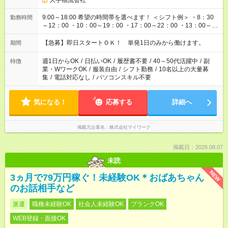
大手物流会社
9:00～18:00 希望の時間帯を選べます！ ＜シフト例＞ ・8：30
勤務時間
～12：00 ・10：00～19：00 ・17：00～22：00 ・13：00～
22：00 ・22：00～翌6：00 など
【急募】即日スタートＯＫ！ 単発1日のみから働けます。
期間
週1日からOK
/
日払いOK
/
履歴書不要
/
40～50代活躍中
/
副
特徴
業・WワークOK
/
服装自由
/
シフト勤務
/
10名以上の大量募
集
/
電話対応なし
/
パソコンスキル不要
気になる！
応募する
詳細へ
掲載元企業名
株式会社マイワーク
掲載日：2026.08.07
未読
NEW
3ヵ月で79万円稼ぐ！未経験OK＊おばあちゃん
のお話相手など
派遣
職種未経験OK
社会人未経験OK
ブランクOK
WEB登録・面接OK