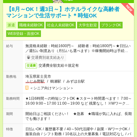
NEW
【8月～OK！週3日～】ホテルライクな高齢者
マンションで生活サポート＊時短OK
派遣
職種未経験OK
社会人未経験OK
大学生歓迎
ブランクOK
WEB登録・面接OK
無資格未経験：時給1600円～ 経験者：時給1800円～★日払い
給与
／週払い制度あり（月払いも選べます）※稼働開始時は手続き完
了次第のお支払いとなります。
交通費別途支給あり
交通費全額支給※規定有
交通費
埼玉県富士見市
勤務地
ふじみ野駅
/
鶴瀬駅
/
みずほ台駅
＜シニア向けマンション＞
★1日6時間～の時短シフトOK ★スタート時間選べます！ 7:00～
勤務時間
16:00 9:00～17:00 11:00～19:00 など 残業なし！ ※Wワークの
場合、他のお仕事と合わせ週40時間超の就業はご案内できませ
ん ※法令に基づき、週20時間以上勤務は社会保険への加入対象
開始日はご相談ください！ ★急募 ★職場が気に入れば、長期
期間
となります ※労働者派遣法（日雇い派遣の原則禁止）により、
でも働けます！
短時間・短期間の就業はご案内が難しい場合があります
日払いOK
/
履歴書不要
/
40～50代活躍中
/
副業・WワークOK
/
特徴
服装自由
/
シフト勤務
/
10名以上の大量募集
/
電話対応なし
/
パ