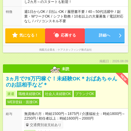
し2カ月～のスタートも歓迎！
週1日からOK
/
日払いOK
/
履歴書不要
/
40～50代活躍中
/
副
特徴
業・WワークOK
/
シフト勤務
/
10名以上の大量募集
/
電話対応
なし
/
パソコンスキル不要
気になる！
応募する
詳細へ
掲載元企業名
ケアスタッフィング株式会社
掲載日：2026.08.09
未読
NEW
3ヵ月で79万円稼ぐ！未経験OK＊おばあちゃん
のお話相手など＊
派遣
職種未経験OK
社会人未経験OK
ブランクOK
WEB登録・面接OK
無資格の方：時給1500円～1875円 / 介護福祉士：時給1800円～
給与
2250円 / 初任者以上：時給1600円～2000円
交通費別途支給あり