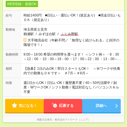
WEB登録・面接OK
時給1400円 ■日払い・週払いOK！(規定あり) ■現金日払いも
給与
ＯＫ（規定あり）
埼玉県富士見市
勤務地
鶴瀬駅
/
みずほ台駅
/
ふじみ野駅
大手物流会社（年齢不問／「無理なく続けられる」と好評の
職場です！）
9:00～18:00 希望の時間帯を選べます！ ＜シフト例＞ ・8：30
勤務時間
～12：00 ・10：00～19：00 ・17：00～22：00 ・13：00～
22：00 ・22：00～翌6：00 など
【急募】1日のみOK！即日スタートもOK！ ＜Ｗワークや扶養
期間
内での勤務もＯＫです＞ ＃7月～＃8月～
週1日からOK
/
日払いOK
/
履歴書不要
/
40～50代活躍中
/
副
特徴
業・WワークOK
/
シフト勤務
/
電話対応なし
/
パソコンスキル
不要
気になる！
応募する
詳細へ
掲載元企業名
株式会社マイワーク（シニア）