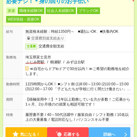
必要ナシ！＊身の回りのお手伝い
派遣
職種未経験OK
社会人未経験OK
ブランクOK
WEB登録・面接OK
無資格未経験：時給1350円～ ■週払いOK ■扶養内OK
給与
交通費別途支給あり
交通費全額支給
交通費
埼玉県富士見市
勤務地
ふじみ野駅
/
鶴瀬駅
/
みずほ台駅
≪自宅からドアtoドアで30分以内！≫ご希望の勤務地を紹介
します。
1日5時間からOK！ ■シフト例 (1)8:00～13:00 (2)10:00～15:00
勤務時間
(3)12:00～17:00 「子どもたちが学校に行く間だけ働きたい」
「余裕を持って夕飯の準備がしたい」 「午前中は働いて、午後
はプライベートの時間にしたい」 など、ご希望を教えてくださ
【積極採用中！】＊1年以上勤務している方が多数！ご応募から
期間
いね。 ※Wワーク希望の方へ 今ご覧のお仕事で希望する勤務時
1ヶ月、2か月後のの就業も相談可能です！
間と、もう1つのお仕事の勤務時間。 合計で週40時間を超える
場合は応募できません。
履歴書不要
/
40～50代活躍中
/
服装自由
/
シフト勤務
/
10名以
特徴
上の大量募集
/
電話対応なし
/
パソコンスキル不要
気になる！
応募する
詳細へ