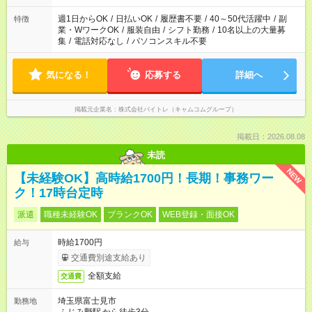
週1日からOK
/
日払いOK
/
履歴書不要
/
40～50代活躍中
/
副
特徴
業・WワークOK
/
服装自由
/
シフト勤務
/
10名以上の大量募
集
/
電話対応なし
/
パソコンスキル不要
気になる！
応募する
詳細へ
掲載元企業名
株式会社バイトレ（キャムコムグループ）
掲載日：2026.08.08
未読
NEW
【未経験OK】高時給1700円！長期！事務ワー
ク！17時台定時
派遣
職種未経験OK
ブランクOK
WEB登録・面接OK
時給1700円
給与
交通費別途支給あり
全額支給
交通費
埼玉県富士見市
勤務地