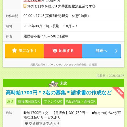
ふじみ野駅
から徒歩3分
海外と日本を結ぶ★大手国際物流企業です◎
09:00～17:45(実働7時間45分 休憩1時間)
勤務時間
2026年08月下旬～長期 ※8月～！
期間
履歴書不要
/
40～50代活躍中
特徴
気になる！
応募する
詳細へ
掲載元企業名
パーソルテンプスタッフ株式会社 首都圏
掲載日：2026.08.07
未読
NEW
高時給1700円＊2名の募集＊請求書の作成など
派遣
職種未経験OK
ブランクOK
WEB登録・面接OK
時給1700円＋交 【月収例】301,750円～ ■給与の前払いが可
給与
能な速払いサービスあり
交通費別途支給あり