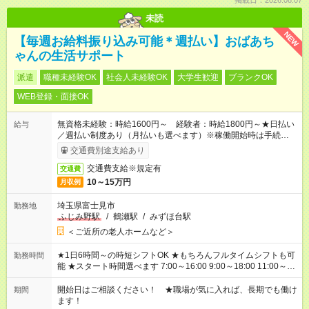
掲載日：2026.08.07
未読
NEW
【毎週お給料振り込み可能＊週払い】おばあち
ゃんの生活サポート
派遣
職種未経験OK
社会人未経験OK
大学生歓迎
ブランクOK
WEB登録・面接OK
無資格未経験：時給1600円～ 経験者：時給1800円～★日払い
給与
／週払い制度あり（月払いも選べます）※稼働開始時は手続き完
了次第のお支払いとなります。
交通費別途支給あり
交通費支給※規定有
交通費
10～15万円
月収例
埼玉県富士見市
勤務地
ふじみ野駅
/
鶴瀬駅
/
みずほ台駅
＜ご近所の老人ホームなど＞
★1日6時間～の時短シフトOK ★もちろんフルタイムシフトも可
勤務時間
能 ★スタート時間選べます 7:00～16:00 9:00～18:00 11:00～
20:00 など 残業なし！ ※Wワークの場合、他のお仕事と合わせ
週40時間超の就業はご案内できません ※法令に基づき、週20時
開始日はご相談ください！ ★職場が気に入れば、長期でも働け
期間
間以上勤務は社会保険への加入対象となります ※労働者派遣法
ます！