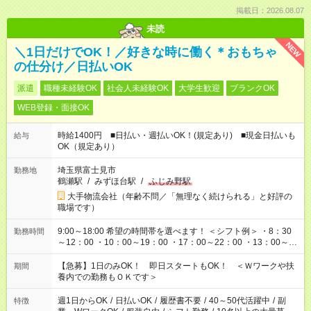
掲載日：2026.08.07
未読
NEW
＼1日だけでOK！／好きな時に働く＊おもちゃ
の仕分け／日払いOK
派遣
職種未経験OK
社会人未経験OK
大学生歓迎
ブランクOK
WEB登録・面接OK
時給1400円 ■日払い・週払いOK！(規定あり) ■現金日払いも
給与
OK（規定あり）
埼玉県富士見市
勤務地
鶴瀬駅
/
みずほ台駅
/
ふじみ野駅
大手物流会社（年齢不問／「無理なく続けられる」と好評の
職場です）
9:00～18:00 希望の時間帯を選べます！ ＜シフト例＞ ・8：30
勤務時間
～12：00 ・10：00～19：00 ・17：00～22：00 ・13：00～
22：00 ・22：00～翌6：00 など
【急募】1日のみOK！ 即日スタートもOK！ ＜Ｗワークや扶
期間
養内での勤務もＯＫです＞
週1日からOK
/
日払いOK
/
履歴書不要
/
40～50代活躍中
/
副
特徴