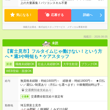
上の大量募集
/
パソコンスキル不要
気になる！
応募する
詳細へ
掲載元企業名
株式会社スタッフサービス メディカル事業本部
掲載日：2026.08.05
未読
【富士見市】フルタイムじゃ働けない！という方
へ＊週3や時短も＊ケアスタッフ
派遣
職種未経験OK
社会人未経験OK
大学生歓迎
ブランクOK
WEB登録・面接OK
無資格未経験：時給1600円～ 経験者：時給1800円～ ★日払
給与
い／週払い制度あり（月払いも選べます）※稼働開始時は手続き
完了次第のお支払いとなります。
交通費別途支給あり
交通費全額支給※規定有
交通費
埼玉県富士見市
勤務地
ふじみ野駅
/
鶴瀬駅
/
みずほ台駅