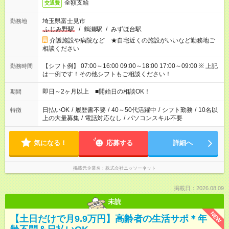
全額支給
交通費
埼玉県富士見市
勤務地
ふじみ野駅
/
鶴瀬駅
/
みずほ台駅
介護施設や病院など ★自宅近くの施設がいいなど勤務地ご
相談ください
【シフト例】 07:00～16:00 09:00～18:00 17:00～09:00 ※ 上記
勤務時間
は一例です！その他シフトもご相談ください！
即日～2ヶ月以上 ■開始日の相談OK！
期間
日払いOK
/
履歴書不要
/
40～50代活躍中
/
シフト勤務
/
10名以
特徴
上の大量募集
/
電話対応なし
/
パソコンスキル不要
気になる！
応募する
詳細へ
掲載元企業名
株式会社ニッソーネット
掲載日：2026.08.09
未読
NEW
【土日だけで月9.9万円】高齢者の生活サポ＊年