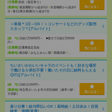
[交通費]
支給（規定有り）
気になる！
[勤務地]
後楽園駅から徒歩5分
/
水道橋駅から徒歩5
分
/
春日(東京都)駅から徒歩7分
＜単発＊1日～OK！＞コンサートなどのグッズ販売
スタッフ＊[アルバイト]
[給 与]
日給1万5000円～ ■最大で日給2万8500
円！
[交通費]
交通費規定支給
気になる！
[勤務地]
横浜駅
/
みなとみらい駅
/
西横浜駅
/
…
ちいさいかわいいキャラのイベントも！好きな場所
で働ける☆来社不要！働いたその日に給料もらえる
◎/T1[アルバイト]
[給 与]
日給13,000円～
[勤務地]
埼玉県さいたま市大宮区錦町（最寄り駅：
気になる！
大宮駅）
座り仕事！給与即払いOK！高時給！土日休み！目視
検査、清掃[派遣]