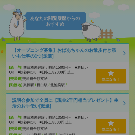
あなたの閲覧履歴からの
おすすめ
【オープニング募集】おばあちゃんのお散歩付き添
いも仕事の1つ[派遣]
[給 与]
無資格未経験：時給1500円～ ■週払い
OK ■扶養内OK ■日収1万2000円以上
[交通費]
交通費全額支給
気になる！
[勤務地]
巣鴨駅
/
目白駅
/
北池袋駅
/
…
説明会参加で全員に【現金2千円相当プレゼント】生
活のお手伝い[派遣]
[給 与]
無資格未経験：時給1350円～ ■週払い
OK ■扶養内OK ■日収1万800円以上
[交通費]
交通費全額支給
気になる！