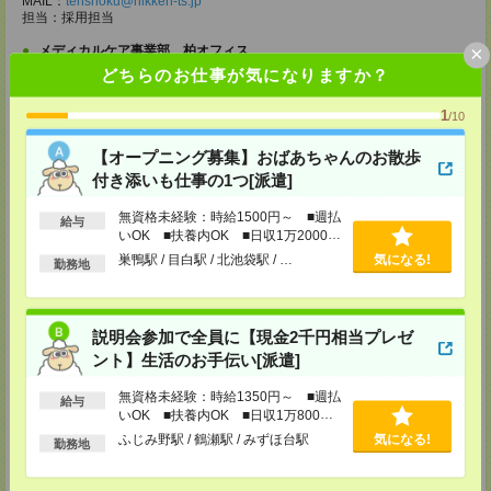
MAIL：
tenshoku@nikken-ts.jp
担当：採用担当
×
メディカルケア事業部 柏オフィス
千葉県柏市末広町5-19 第12関口ビル7F 705号室
どちらのお仕事が気になりますか？
TEL：0120-935-218
MAIL：
tenshoku@nikken-ts.jp
1
/10
担当：採用担当
メディカルケア事業部 新宿オフィス
【オープニング募集】おばあちゃんのお散歩
東京都新宿区新宿2-3-10 新宿御苑ビル6階
付き添いも仕事の1つ[派遣]
TEL：0120-457-235
MAIL：
tenshoku@nikken-ts.jp
無資格未経験：時給1500円～ ■週払
給与
担当：採用担当
いOK ■扶養内OK ■日収1万2000円
以上
メディカルケア事業部 立川事業所
巣鴨駅 / 目白駅 / 北池袋駅 / …
気になる!
勤務地
東京都立川市錦町1-12-14
TEL：0120-934-200
MAIL：
tenshoku@nikken-ts.jp
担当：採用担当
説明会参加で全員に【現金2千円相当プレゼ
ント】生活のお手伝い[派遣]
メディカルケア事業部 町田オフィス
東京都町田市森野1-7-23 大樹生命町田ビル6F
無資格未経験：時給1350円～ ■週払
TEL：0120-453-285
給与
いOK ■扶養内OK ■日収1万800円
MAIL：
tenshoku@nikken-ts.jp
以上
担当：採用担当
ふじみ野駅 / 鶴瀬駅 / みずほ台駅
気になる!
勤務地
メディカルケア事業部 横浜オフィス
神奈川県横浜市保土ケ谷区神戸町134 横浜ビジネスパークサウスタワー