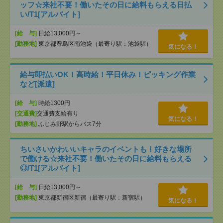
ッフ☆来社不要！働いたその日に給料もらえる日払
い/T1[アルバイト]
[給 与]
日給13,000円～
[勤務地]
東京都豊島区南池袋（最寄り駅：池袋駅）
気になる！
給与即払いOK！高時給！平日休み！ピッキング作業
など[派遣]
[給 与]
時給1300円
[交通費]
交通費支給有り
気になる！
[勤務地]
ふじみ野駅からバス7分
ちいさいかわいいキャラのイベントも！好きな場所
で働ける☆来社不要！働いたその日に給料もらえる
◎/T1[アルバイト]
[給 与]
日給13,000円～
[勤務地]
東京都新宿区新宿（最寄り駅：新宿駅）
気になる！