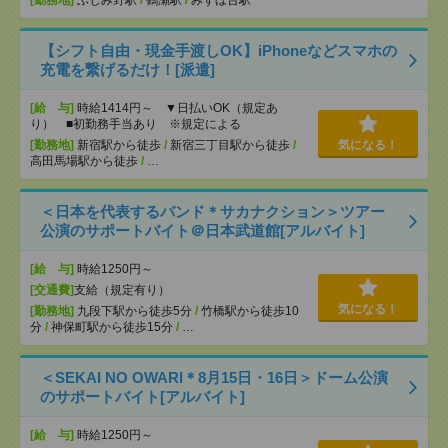
[勤務地]
ふじみ野駅
/
鶴瀬駅
/
みずほ台駅
【シフト自由・現金手渡しOK】iPhoneなどスマホの
充電を繋げるだけ！[派遣]
[給 与]
時給1414円～ ▼日払いOK（規定あ
り） ■初勤務手当あり ※規定による
[勤務地]
新宿駅から徒歩
/
新宿三丁目駅から徒歩
/
気になる！
高田馬場駅から徒歩
/
…
＜日本を代表するバンド＊サカナクション＞ツアー
公演のサポートバイト＠日本武道館[アルバイト]
[給 与]
時給1250円～
[交通費]
支給（規定有り）
気になる！
[勤務地]
九段下駅から徒歩5分
/
竹橋駅から徒歩10
分
/
神保町駅から徒歩15分
/
…
＜SEKAI NO OWARI＊8月15日・16日＞ドーム公演
のサポートバイト[アルバイト]
[給 与]
時給1250円～