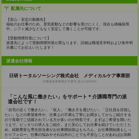
配属先について
【安心・安定の勤務先】
福祉のお仕事のため、景気変動などの影響を受けにくく、現在も積極採用
中。シフト減少などもなく安定して働くことが可能です。
【受動喫煙対策について】
派遣先によって受動喫煙対策が異なります。詳細は職場見学時および条件明
示書にてお伝えいたします！
派遣会社情報
日研トータルソーシング株式会社 メディカルケア事業部
労働者派遣事業許可番号:派13-060060
「こんな風に働きたい」をサポート＊介護職専門の派
遣会社です！
「自宅の近くで働きたい」「収入」「働き方を選びたい」「正社員を目指し
たい」などの希望条件や、仕事上の不満も丁寧にお聞きしてからご紹介する
ので長期でご活躍されている方が多いのが特長です。まずはご希望を聞いた
うえで、ピッタリの求人をご紹介。また安心してお仕事を続けていただくた
め、経験豊富な専任担当者がお仕事開始前はもちろん、お仕事開始後もしっ
かりフォロー。仕事の悩みやそれ以外のことでも不安なことがあればお気軽