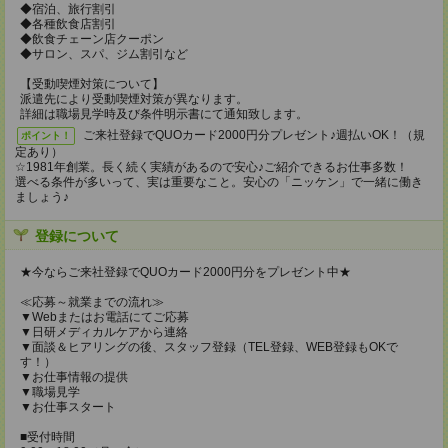
◆宿泊、旅行割引
◆各種飲食店割引
◆飲食チェーン店クーポン
◆サロン、スパ、ジム割引など
【受動喫煙対策について】
派遣先により受動喫煙対策が異なります。
詳細は職場見学時及び条件明示書にて通知致します。
ご来社登録でQUOカード2000円分プレゼント♪週払いOK！（規
ポイント！
定あり）
☆1981年創業。長く続く実績があるので安心♪ご紹介できるお仕事多数！
選べる条件が多いって、実は重要なこと。安心の「ニッケン」で一緒に働き
ましょう♪
登録について
★今ならご来社登録でQUOカード2000円分をプレゼント中★
≪応募～就業までの流れ≫
▼Webまたはお電話にてご応募
▼日研メディカルケアから連絡
▼面談＆ヒアリングの後、スタッフ登録（TEL登録、WEB登録もOKで
す！）
▼お仕事情報の提供
▼職場見学
▼お仕事スタート
■受付時間