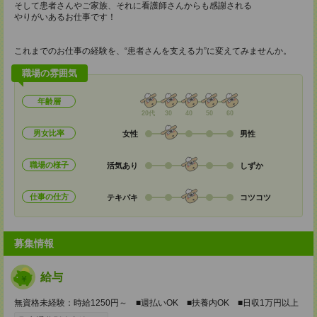
そして患者さんやご家族、それに看護師さんからも感謝される
やりがいあるお仕事です！
これまでのお仕事の経験を、“患者さんを支える力”に変えてみませんか。
職場の雰囲気
年齢層
20代
30
40
50
60
男女比率
女性
男性
職場の様子
活気あり
しずか
仕事の仕方
テキパキ
コツコツ
募集情報
給与
無資格未経験：時給1250円～ ■週払いOK ■扶養内OK ■日収1万円以上