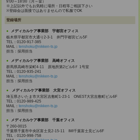
9:00～18:00（月～金）
※上記以外でもお気軽に場所・日程等ご相談下さい
※登録会は面接ではありませんので私服でOK
登録場所
メディカルケア事業部 宇都宮オフィス
栃木県宇都宮市大通り2-3-1 井門宇都宮ビル5F
TEL：0120-917-385
MAIL：
tenshoku@nikken-ts.jp
担当：採用担当
メディカルケア事業部 高崎オフィス
群馬県高崎市栄町4-11 原地所第2ビル6Ｆ 1号室
TEL：0120-935-241
MAIL：
tenshoku@nikken-ts.jp
担当：採用担当
メディカルケア事業部 大宮オフィス
埼玉県さいたま市大宮区吉敷町1-23-1 ONEST大宮吉敷町ビル6F
TEL：0120-989-425
MAIL：
tenshoku@nikken-ts.jp
担当：採用担当
メディカルケア事業部 千葉オフィス
〒260-0015
千葉県千葉市中央区富士見2-15-11 IMI千葉富士見ビル6F
TEL：0120-998-758