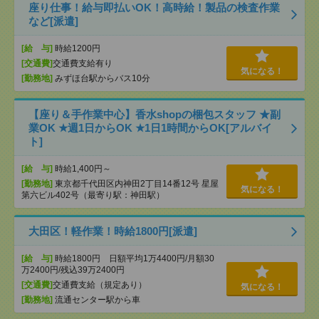
座り仕事！給与即払いOK！高時給！製品の検査作業
など[派遣]
[給 与]
時給1200円
[交通費]
交通費支給有り
気になる！
[勤務地]
みずほ台駅からバス10分
【座り＆手作業中心】香水shopの梱包スタッフ ★副
業OK ★週1日からOK ★1日1時間からOK[アルバイ
ト]
[給 与]
時給1,400円～
[勤務地]
東京都千代田区内神田2丁目14番12号 星屋
気になる！
第六ビル402号（最寄り駅：神田駅）
大田区！軽作業！時給1800円[派遣]
[給 与]
時給1800円 日額平均1万4400円/月額30
万2400円/残込39万2400円
[交通費]
交通費支給（規定あり）
気になる！
[勤務地]
流通センター駅から車