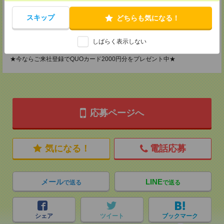
2F B区画
TEL：0120-901-799
スキップ
どちらも気になる！
MAIL：
tenshoku@nikken-ts.jp
担当：採用担当
しばらく表示しない
登録交通費
★今ならご来社登録でQUOカード2000円分をプレゼント中★
応募ページへ
気になる！
電話応募
メール
LINE
で送る
で送る
シェア
ツイート
ブックマーク