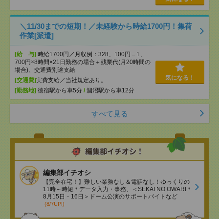
＼11/30までの短期！／未経験から時給1700円！集荷
作業[派遣]
[給 与]
時給1700円／月収例：328、100円＝1、
700円×8時間×21日勤務の場合＋残業代(月20時間の
場合)、交通費別途支給
気になる！
[交通費]
実費支給／当社規定あり。
[勤務地]
徳宿駅から車5分
/
涸沼駅から車12分
すべて見る
編集部イチオシ
【完全在宅！】難しい業務なし＆電話なし！ゆっくりの
11時～時短＊データ入力・事務、＜SEKAI NO OWARI＊
8月15日・16日＞ドーム公演のサポートバイトなど
(8/7UP!)