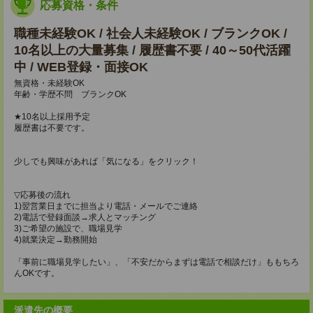
応募資格・条件
職種未経験OK / 社会人未経験OK / ブランクOK /
10名以上の大量募集 / 履歴書不要 / 40～50代活躍
中 / WEB登録・面接OK
無資格・未経験OK
年齢・学歴不問 ブランクOK
★10名以上採用予定
履歴書は不要です。
少しでも興味があれば「気になる」をクリック！
▽応募後の流れ
1)翌営業日までに担当より電話・メールでご連絡
2)電話で登録面談→求人とマッチング
3)ご希望の施設で、職場見学
4)就業決定→勤務開始
「事前に職場見学したい」、「不安だからまずは電話で相談だけ」ももちろ
んOKです。
派遣先の概要