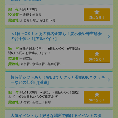
[給 与]
時給1300円
[交通費]
交通費支給有り
気になる！
[勤務地]
ふじみ野駅から徒歩32分
＜1日～OK！＞あの有名企業も！展示会や株主総会
のお手伝い！[アルバイト]
[給 与]
■日給16,840円～ ■日払いOK ■実働3時
間5,120円のお仕事あります！
[交通費]
一部支給
気になる！
[勤務地]
東京駅
/
水道橋駅
/
有楽町駅
/
…
短時間シフトあり！WEBでサクッと登録OK＊クッキ
ーなどの仕分け[派遣]
[給 与]
時給1500円 ■日払い・週払いOK！(規定
あり) ■現金日払いもOK(規定あり)
気になる！
[勤務地]
新宿駅
/
新宿三丁目駅
人気イベントも！好きな場所で働けるイベントスタ