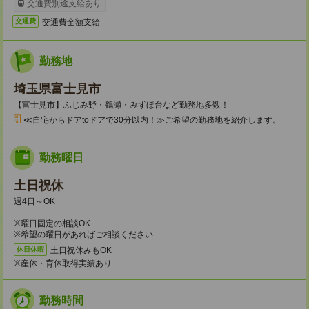
交通費別途支給あり
交通費全額支給
交通費
勤務地
埼玉県富士見市
【富士見市】ふじみ野・鶴瀬・みずほ台など勤務地多数！
≪自宅からドアtoドアで30分以内！≫ご希望の勤務地を紹介します。
勤務曜日
土日祝休
週4日～OK
※曜日固定の相談OK
※希望の曜日があればご相談ください
土日祝休みもOK
休日休暇
※産休・育休取得実績あり
勤務時間