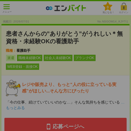
0
メニュー
気になる！
ログイン
掲載日 :2026
/
07
/
31
No.NSGOM14_KJYT-1
患者さんからの”ありがとう”がうれしい＊無
資格・未経験OKの看護助手
職種：
看護助手
派遣
職種未経験OK
社会人未経験OK
ブランクOK
WEB登録・面接OK
レジや販売より、もっと“人の役に立っている実
感”がほしい...そんな方にぴったり
「今の仕事、続けていていいのかな…」そんな気持ちを感じている
...
もっとみる
応募ページへ