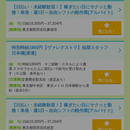
【日払い・未経験歓迎！】稼ぎたい日にサクッと勤
務！単発・週1日～自由シフトの軽作業[アルバイト]
[給 与]
日給10,305円～37,204円
[勤務地]
東京都世田谷区豪徳寺
気になる！
特別時給1800円【ヴァレクストラ】短期スタッフ
日本橋[派遣]
[給 与]
時給1800円 ※ご経験・スキルにより優
遇 スマホでかんたんに前払いで給与が受け取れま
す（※上限、条件あり）
[交通費]
交通費全額支給（規定あり）
気になる！
[勤務地]
東京都中央区 東京メトロ 日本橋駅から直
結（徒歩1分）
【日払い・未経験歓迎！】稼ぎたい日にサクッと勤
務！単発・週1日～自由シフトの軽作業[アルバイト]
[給 与]
日給10,305円～37,204円
[勤務地]
東京都世田谷区経堂
気になる！