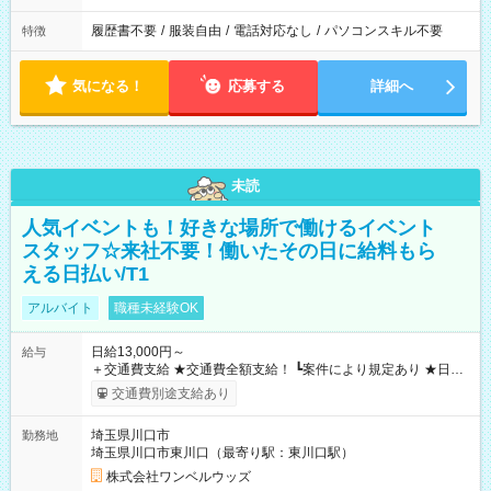
履歴書不要
/
服装自由
/
電話対応なし
/
パソコンスキル不要
特徴
気になる！
応募する
詳細へ
未読
人気イベントも！好きな場所で働けるイベント
スタッフ☆来社不要！働いたその日に給料もら
える日払い/T1
アルバイト
職種未経験OK
日給13,000円～
給与
＋交通費支給 ★交通費全額支給！ ┗案件により規定あり ★日払
いOK！（規定あり） ┗働いたその日に現金GET♪ お仕事後はコ
交通費別途支給あり
ンビニATMから 日払い分を引き落とせます！ 【試用期間】試
用期間なし
埼玉県川口市
勤務地
埼玉県川口市東川口（最寄り駅：東川口駅）
株式会社ワンベルウッズ