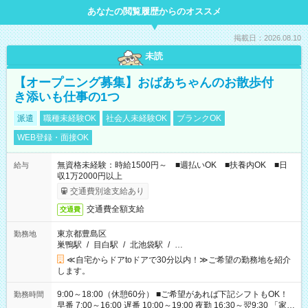
あなたの閲覧履歴からのオススメ
掲載日：2026.08.10
未読
【オープニング募集】おばあちゃんのお散歩付
き添いも仕事の1つ
派遣
職種未経験OK
社会人未経験OK
ブランクOK
WEB登録・面接OK
無資格未経験：時給1500円～ ■週払いOK ■扶養内OK ■日
給与
収1万2000円以上
交通費別途支給あり
交通費全額支給
交通費
東京都豊島区
勤務地
巣鴨駅
/
目白駅
/
北池袋駅
/
…
≪自宅からドアtoドアで30分以内！≫ご希望の勤務地を紹介
します。
9:00～18:00（休憩60分） ■ご希望があれば下記シフトもOK！
勤務時間
早番 7:00～16:00 遅番 10:00～19:00 夜勤 16:30～翌9:30 「家族