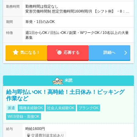
勤務時間は指定なし
勤務時間
変形労働時間制 想定労働時間160時間/月 【シフト例】 ・8：00
～21：00
単発・1日のみOK
期間
週1日からOK / 日払いOK / 副業・WワークOK / 10名以上の大量
特徴
募集
気になる！
応募する
詳細へ
未読
給与即払いOK！高時給！土日休み！ピッキング
作業など
派遣
職種未経験OK
社会人未経験OK
ブランクOK
WEB登録・面接OK
時給1600円
給与
交通費別途支給あり