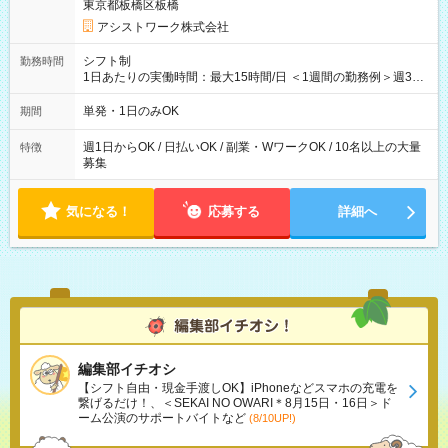
東京都板橋区板橋
アシストワーク株式会社
シフト制
勤務時間
1日あたりの実働時間：最大15時間/日 ＜1週間の勤務例＞週3回
勤務 勤務：月・水・金 休み：火・木・土・日 好きな時にお仕事
可能です！ ※1日あたりの最大実働時間は日勤、夜勤共に勤務し
単発・1日のみOK
期間
た時間になります。
週1日からOK / 日払いOK / 副業・WワークOK / 10名以上の大量
特徴
募集
気になる！
応募する
詳細へ
編集部イチオシ
【シフト自由・現金手渡しOK】iPhoneなどスマホの充電を
繋げるだけ！、＜SEKAI NO OWARI＊8月15日・16日＞ド
ーム公演のサポートバイトなど
(8/10UP!)