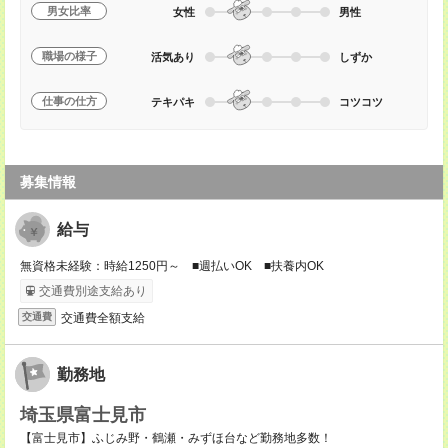
男女比率
女性
男性
職場の様子
活気あり
しずか
仕事の仕方
テキパキ
コツコツ
募集情報
給与
無資格未経験：時給1250円～ ■週払いOK ■扶養内OK
交通費別途支給あり
交通費全額支給
交通費
勤務地
埼玉県富士見市
【富士見市】ふじみ野・鶴瀬・みずほ台など勤務地多数！