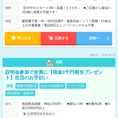
と休みを合わせたい」 「余裕を持って夕飯の準備がしたい」
「できれば残業はしたくない」 など、ご希望を教えてください
【8月中のスタートOK！急募！】2カ月～ ■ご応募から最短2～
期間
ね。 ※Wワーク希望の方へ 今ご覧のお仕事で希望する勤務時間
3日後に就業が可能です！
と、もう1つのお仕事の勤務時間。 合計で週40時間を超える場
合は応募できません。
履歴書不要
/
40～50代活躍中
/
服装自由
/
シフト勤務
/
10名以
特徴
上の大量募集
/
電話対応なし
/
パソコンスキル不要
気になる！
応募する
詳細へ
掲載日：2026.08.10
未読
説明会参加で全員に【現金2千円相当プレゼン
ト】生活のお手伝い
派遣
職種未経験OK
社会人未経験OK
ブランクOK
WEB登録・面接OK
無資格未経験：時給1350円～ ■週払いOK ■扶養内OK ■日
給与
収1万800円以上
交通費別途支給あり