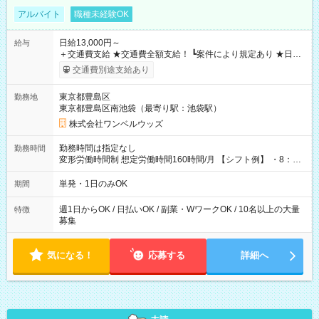
アルバイト
職種未経験OK
日給13,000円～
給与
＋交通費支給 ★交通費全額支給！ ┗案件により規定あり ★日払
いOK！（規定あり） ┗働いたその日に現金GET♪ お仕事後はコ
交通費別途支給あり
ンビニATMから 日払い分を引き落とせます！ 【試用期間】試
用期間なし
東京都豊島区
勤務地
東京都豊島区南池袋（最寄り駅：池袋駅）
株式会社ワンベルウッズ
勤務時間は指定なし
勤務時間
変形労働時間制 想定労働時間160時間/月 【シフト例】 ・8：00
～21：00
単発・1日のみOK
期間
週1日からOK / 日払いOK / 副業・WワークOK / 10名以上の大量
特徴
募集
気になる！
応募する
詳細へ