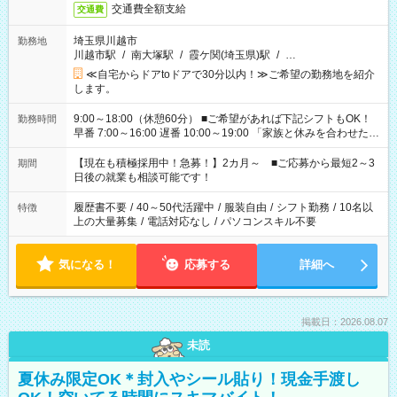
交通費全額支給
交通費
埼玉県川越市
勤務地
川越市駅
/
南大塚駅
/
霞ケ関(埼玉県)駅
/
…
≪自宅からドアtoドアで30分以内！≫ご希望の勤務地を紹介
します。
9:00～18:00（休憩60分） ■ご希望があれば下記シフトもOK！
勤務時間
早番 7:00～16:00 遅番 10:00～19:00 「家族と休みを合わせた
い」 「余裕を持って夕飯の準備がしたい」 「できれば残業はし
たくない」 など、ご希望を教えてくださいね。 ※Wワーク希望
【現在も積極採用中！急募！】2カ月～ ■ご応募から最短2～3
期間
の方へ 今ご覧のお仕事で希望する勤務時間と、もう1つのお仕事
日後の就業も相談可能です！
の勤務時間。 合計で週40時間を超える場合は応募できません。
履歴書不要
/
40～50代活躍中
/
服装自由
/
シフト勤務
/
10名以
特徴
上の大量募集
/
電話対応なし
/
パソコンスキル不要
気になる！
応募する
詳細へ
掲載日：2026.08.07
未読
夏休み限定OK＊封入やシール貼り！現金手渡し