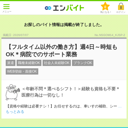
0
メニュー
気になる！
ログイン
お探しのバイト情報は掲載が終了しました。
掲載日 :2026
/
07
/
07
No.NSGOM14_KJSP-2
【フルタイム以外の働き方】週4日～時短も
OK＊病院でのサポート業務
派遣
職種未経験OK
社会人未経験OK
ブランクOK
WEB登録・面接OK
＜年齢不問＊選べるシフト！＞経験も資格も不要＊
医療行為は一切なし！
【資格や経験は必要ナシ！】お任せするのは、車いすの補助、シー
...
もっとみる