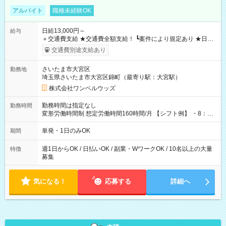
アルバイト
職種未経験OK
日給13,000円～
給与
＋交通費支給 ★交通費全額支給！ ┗案件により規定あり ★日払
いOK！（規定あり） ┗働いたその日に現金GET♪ お仕事後はコ
交通費別途支給あり
ンビニATMから 日払い分を引き落とせます！ 【試用期間】試
用期間なし
さいたま市大宮区
勤務地
埼玉県さいたま市大宮区錦町（最寄り駅：大宮駅）
株式会社ワンベルウッズ
勤務時間は指定なし
勤務時間
変形労働時間制 想定労働時間160時間/月 【シフト例】 ・8：00
～21：00
単発・1日のみOK
期間
週1日からOK / 日払いOK / 副業・WワークOK / 10名以上の大量
特徴
募集
気になる！
応募する
詳細へ