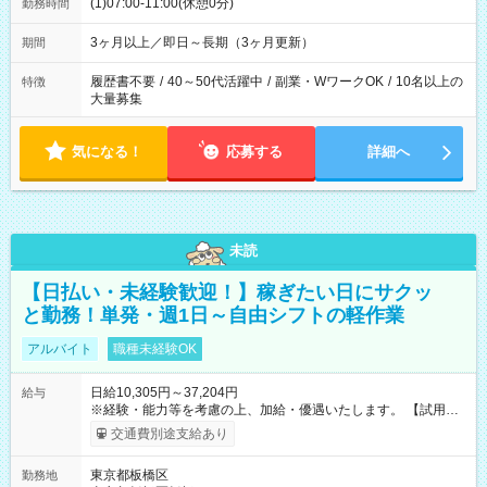
(1)07:00-11:00(休憩0分)
勤務時間
3ヶ月以上／即日～長期（3ヶ月更新）
期間
履歴書不要
/
40～50代活躍中
/
副業・WワークOK
/
10名以上の
特徴
大量募集
気になる！
応募する
詳細へ
未読
【日払い・未経験歓迎！】稼ぎたい日にサクッ
と勤務！単発・週1日～自由シフトの軽作業
アルバイト
職種未経験OK
日給10,305円～37,204円
給与
※経験・能力等を考慮の上、加給・優遇いたします。 【試用期
間】試用期間なし
交通費別途支給あり
東京都板橋区
勤務地