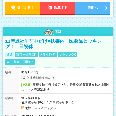
気になる！
応募する
詳細へ
未読
11時退社午前中だけ×扶養内！医薬品ピッキン
グ！土日祝休
派遣
職種未経験OK
大学生歓迎
ブランクOK
WEB登録・面接OK
時給1337円
給与
交通費別途支給あり
実費支給／当社規定あり。通勤交通費実費支払／上限4
交通費
万円／月※規定あり
埼玉県加須市
勤務地
花崎駅から車6分
/
栗橋駅から車15分
物流・ロジスティクス