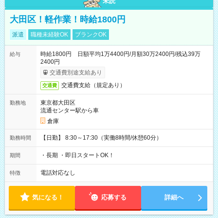
未読
大田区！軽作業！時給1800円
派遣
職種未経験OK
ブランクOK
時給1800円 日額平均1万4400円/月額30万2400円/残込39万
給与
2400円
交通費別途支給あり
交通費支給（規定あり）
交通費
東京都大田区
勤務地
流通センター駅から車
倉庫
【日勤】 8:30～17:30（実働8時間/休憩60分）
勤務時間
・長期 ・即日スタートOK！
期間
電話対応なし
特徴
気になる！
応募する
詳細へ