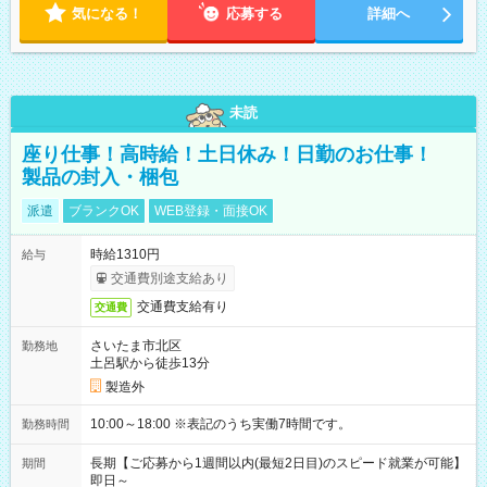
気になる！
応募する
詳細へ
未読
座り仕事！高時給！土日休み！日勤のお仕事！
製品の封入・梱包
派遣
ブランクOK
WEB登録・面接OK
時給1310円
給与
交通費別途支給あり
交通費支給有り
交通費
さいたま市北区
勤務地
土呂駅から徒歩13分
製造外
10:00～18:00 ※表記のうち実働7時間です。
勤務時間
長期【ご応募から1週間以内(最短2日目)のスピード就業が可能】
期間
即日～