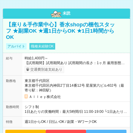
未読
【座り＆手作業中心】香水shopの梱包スタッ
フ ★副業OK ★週1日からOK ★1日1時間から
OK
アルバイト
職種未経験OK
時給1,400円～
給与
【試用期間】試用期間あり 試用期間の長さ：1ヶ月 雇用形態、
給与は本採用時と同じです。
交通費別途支給あり
東京都千代田区
勤務地
東京都千代田区内神田2丁目14番12号 星屋第六ビル402号（最
寄り駅：神田駅）
Ａｌｌｅｙ株式会社
シフト制
勤務時間
1日あたりの実働時間：最大5時間/日 11:00-19:00 └1日あたりの
実働時間：1-5時間 └上記の時間帯内であれば、いつでも勤務可
能！ └平日・土曜日の中で、お好きな曜日でご勤務いただけま
週1日からOK / 日払いOK / 副業・WワークOK
特徴
す！ 【シフト例】 ・11:00～14:00 ・16:30～19:00 ・13:00～
18:00 などのように、自由な働き方が可能なお仕事です！