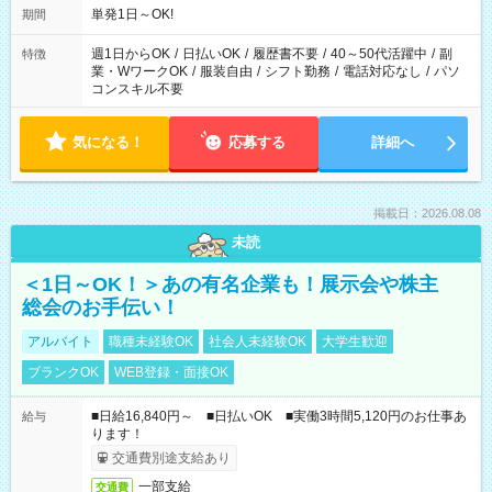
単発1日～OK!
期間
週1日からOK
/
日払いOK
/
履歴書不要
/
40～50代活躍中
/
副
特徴
業・WワークOK
/
服装自由
/
シフト勤務
/
電話対応なし
/
パソ
コンスキル不要
気になる！
応募する
詳細へ
掲載日：2026.08.08
未読
＜1日～OK！＞あの有名企業も！展示会や株主
総会のお手伝い！
アルバイト
職種未経験OK
社会人未経験OK
大学生歓迎
ブランクOK
WEB登録・面接OK
■日給16,840円～ ■日払いOK ■実働3時間5,120円のお仕事あ
給与
ります！
交通費別途支給あり
一部支給
交通費