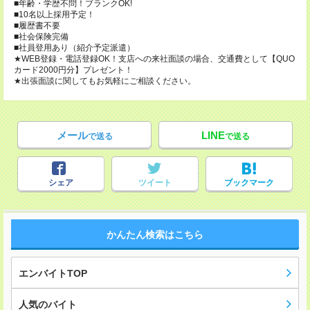
■年齢・学歴不問！ブランクOK!
■10名以上採用予定！
■履歴書不要
■社会保険完備
■社員登用あり（紹介予定派遣）
★WEB登録・電話登録OK！支店への来社面談の場合、交通費として【QUO
カード2000円分】プレゼント！
★出張面談に関してもお気軽にご相談ください。
メール
LINE
で送る
で送る
シェア
ツイート
ブックマーク
かんたん検索はこちら
エンバイトTOP
人気のバイト