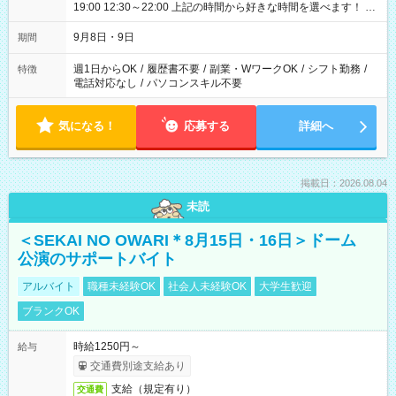
19:00 12:30～22:00 上記の時間から好きな時間を選べます！ ※
時間は変更となる可能性があります
9月8日・9日
期間
週1日からOK
/
履歴書不要
/
副業・WワークOK
/
シフト勤務
/
特徴
電話対応なし
/
パソコンスキル不要
気になる！
応募する
詳細へ
掲載日：2026.08.04
未読
＜SEKAI NO OWARI＊8月15日・16日＞ドーム
公演のサポートバイト
アルバイト
職種未経験OK
社会人未経験OK
大学生歓迎
ブランクOK
時給1250円～
給与
交通費別途支給あり
支給（規定有り）
交通費