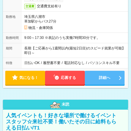
交通費支給有り
交通費
埼玉県八潮市
勤務地
草加駅からバス27分
物流・倉庫関係
9:00～17:30 ※表記のうち実働7時間30分です。
勤務時間
長期【ご応募から1週間以内(最短2日目)のスピード就業が可能】
期間
即日～
日払いOK
/
履歴書不要
/
電話対応なし
/
パソコンスキル不要
特徴
気になる！
応募する
詳細へ
未読
人気イベントも！好きな場所で働けるイベント
スタッフ☆来社不要！働いたその日に給料もら
える日払い/T1