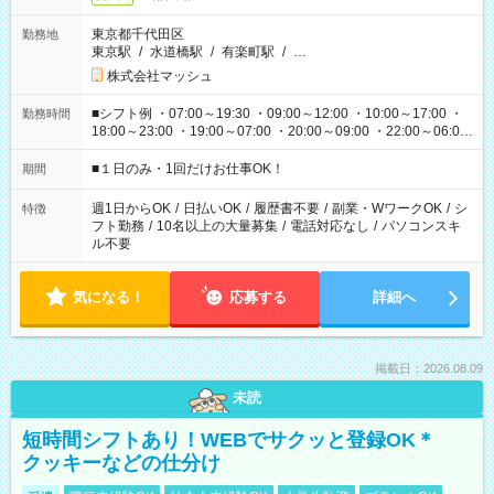
東京都千代田区
勤務地
東京駅
/
水道橋駅
/
有楽町駅
/
…
株式会社マッシュ
■シフト例 ・07:00～19:30 ・09:00～12:00 ・10:00～17:00 ・
勤務時間
18:00～23:00 ・19:00～07:00 ・20:00～09:00 ・22:00～06:00
etc ★最短で3時間で5,120円のお仕事から 15時間で2万円近く稼
げるお仕事も！ ご希望のお時間に合わせてご紹介！ ※シフトは
■１日のみ・1回だけお仕事OK！
期間
現場によって異なります。 ※勿論、休憩時間はあるのでご安心
ください！
週1日からOK
/
日払いOK
/
履歴書不要
/
副業・WワークOK
/
シ
特徴
フト勤務
/
10名以上の大量募集
/
電話対応なし
/
パソコンスキ
ル不要
気になる！
応募する
詳細へ
掲載日：2026.08.09
未読
短時間シフトあり！WEBでサクッと登録OK＊
クッキーなどの仕分け