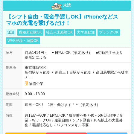
未読
【シフト自由・現金手渡しOK】iPhoneなどス
マホの充電を繋げるだけ！
派遣
職種未経験OK
社会人未経験OK
大学生歓迎
ブランクOK
WEB登録・面接OK
時給1414円～ ▼日払いOK（規定あり） ■初勤務手当あり
給与
※規定による
東京都新宿区
勤務地
新宿駅から徒歩
/
新宿三丁目駅から徒歩
/
高田馬場駅から徒歩
/
…
物流企業
9:00～18:00
勤務時間
即日～OK！ 1日～働けます＾＾（規定あり）
期間
週1日からOK
/
日払いOK
/
履歴書不要
/
40～50代活躍中
/
副
特徴
業・WワークOK
/
服装自由
/
シフト勤務
/
10名以上の大量募
集
/
電話対応なし
/
パソコンスキル不要