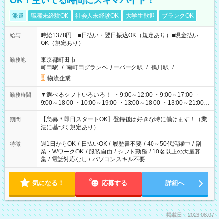
OK！空いてる時間にスキマバイト！
派遣
職種未経験OK
社会人未経験OK
大学生歓迎
ブランクOK
時給1378円 ■日払い・翌日振込OK（規定あり）■現金払い
給与
OK（規定あり）
東京都町田市
勤務地
町田駅
/
南町田グランベリーパーク駅
/
鶴川駅
/
…
物流企業
▼選べるシフトいろいろ！ ・9:00～12:00 ・9:00～17:00 ・
勤務時間
9:00～18:00 ・10:00～19:00 ・13:00～18:00 ・13:00～21:00
・22:00～翌6:00 など 上記以外の時間で相談可能なお仕事も！
あなたの希望を教えてください！
【急募＊即日スタートOK】登録後は好きな時に働けます！（業
期間
法に基づく規定あり）
週1日からOK
/
日払いOK
/
履歴書不要
/
40～50代活躍中
/
副
特徴
業・WワークOK
/
服装自由
/
シフト勤務
/
10名以上の大量募
集
/
電話対応なし
/
パソコンスキル不要
気になる！
応募する
詳細へ
掲載日：2026.08.07