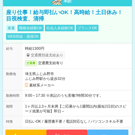
未読
座り仕事！給与即払いOK！高時給！土日休み！
目視検査、清掃
派遣
職種未経験OK
社会人未経験OK
ブランクOK
WEB登録・面接OK
時給1300円
給与
交通費別途支給あり
交通費支給有り
交通費
埼玉県ふじみ野市
勤務地
ふじみ野駅から徒歩32分
素材系メーカー
9:00～17:30 ※表記のうち実働7時間30分です。
勤務時間
1ヶ月以上3ヶ月未満【ご応募から1週間以内(最短2日目)のスピ
期間
ード就業が可能】即日～
日払いOK
/
履歴書不要
/
電話対応なし
/
パソコンスキル不要
特徴