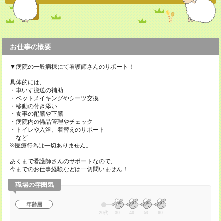
お仕事の概要
▼病院の一般病棟にて看護師さんのサポート！
具体的には、
・車いす搬送の補助
・ベットメイキングやシーツ交換
・移動の付き添い
・食事の配膳や下膳
・病院内の備品管理やチェック
・トイレや入浴、着替えのサポート
など
※医療行為は一切ありません。
あくまで看護師さんのサポートなので、
今までのお仕事経験などは一切問いません！
職場の雰囲気
年齢層
20代
30
40
50
60