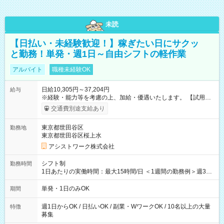
未読
【日払い・未経験歓迎！】稼ぎたい日にサクッ
と勤務！単発・週1日～自由シフトの軽作業
アルバイト
職種未経験OK
日給10,305円～37,204円
給与
※経験・能力等を考慮の上、加給・優遇いたします。 【試用期
間】試用期間なし
交通費別途支給あり
東京都世田谷区
勤務地
東京都世田谷区桜上水
アシストワーク株式会社
シフト制
勤務時間
1日あたりの実働時間：最大15時間/日 ＜1週間の勤務例＞週3回
勤務 勤務：月・水・金 休み：火・木・土・日 好きな時にお仕事
可能です！ ※1日あたりの最大実働時間は日勤、夜勤共に勤務し
単発・1日のみOK
期間
た時間になります。
週1日からOK / 日払いOK / 副業・WワークOK / 10名以上の大量
特徴
募集