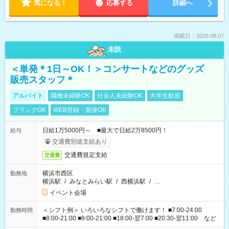
気になる！
応募する
詳細へ
掲載日：2026.08.07
未読
＜単発＊1日～OK！＞コンサートなどのグッズ
販売スタッフ＊
アルバイト
職種未経験OK
社会人未経験OK
大学生歓迎
ブランクOK
WEB登録・面接OK
日給1万5000円～ ■最大で日給2万8500円！
給与
交通費別途支給あり
交通費規定支給
交通費
横浜市西区
勤務地
横浜駅
/
みなとみらい駅
/
西横浜駅
/
…
イベント会場
＜シフト例＞ いろいろなシフトで働けます！ ■7:00-24:00
勤務時間
■8:00-21:00 ■9:00-21:00 ■18:00-翌7:00 ■20:30-翌11:00 など