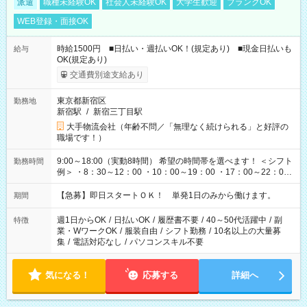
派遣
職種未経験OK
社会人未経験OK
大学生歓迎
ブランクOK
WEB登録・面接OK
時給1500円 ■日払い・週払いOK！(規定あり) ■現金日払いも
給与
OK(規定あり)
交通費別途支給あり
東京都新宿区
勤務地
新宿駅
/
新宿三丁目駅
大手物流会社（年齢不問／「無理なく続けられる」と好評の
職場です！）
9:00～18:00（実動8時間） 希望の時間帯を選べます！ ＜シフト
勤務時間
例＞ ・8：30～12：00 ・10：00～19：00 ・17：00～22：00
・13：00～22：00 ・22：00～翌6：00 など
【急募】即日スタートＯＫ！ 単発1日のみから働けます。
期間
週1日からOK
/
日払いOK
/
履歴書不要
/
40～50代活躍中
/
副
特徴
業・WワークOK
/
服装自由
/
シフト勤務
/
10名以上の大量募
集
/
電話対応なし
/
パソコンスキル不要
気になる！
応募する
詳細へ