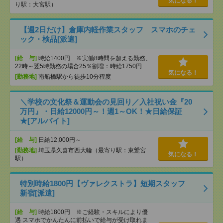
気になる！
り駅：大宮駅）
【週2日だけ】倉庫内軽作業スタッフ スマホのチェ
ック・検品[派遣]
[給 与]
時給1400円 ※実働8時間を超える勤務、
22時～翌5時勤務の場合25％割増：時給1750円
気になる！
[勤務地]
南船橋駅から徒歩10分程度
＼学校の文化祭＆運動会の見回り／入社祝い金『20
万円』・日給12000円～！週1～OK！★日給保証
★[アルバイト]
[給 与]
日給12,000円～
[勤務地]
埼玉県久喜市西大輪（最寄り駅：東鷲宮
気になる！
駅）
特別時給1800円【ヴァレクストラ】短期スタッフ
新宿[派遣]
[給 与]
時給1800円 ※ご経験・スキルにより優
遇 スマホでかんたんに前払いで給与が受け取れま