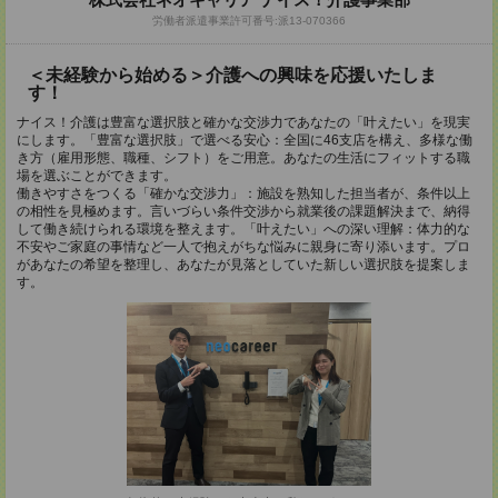
労働者派遣事業許可番号:派13-070366
＜未経験から始める＞介護への興味を応援いたしま
す！
ナイス！介護は豊富な選択肢と確かな交渉力であなたの「叶えたい」を現実
にします。「豊富な選択肢」で選べる安心：全国に46支店を構え、多様な働
き方（雇用形態、職種、シフト）をご用意。あなたの生活にフィットする職
場を選ぶことができます。
働きやすさをつくる「確かな交渉力」：施設を熟知した担当者が、条件以上
の相性を見極めます。言いづらい条件交渉から就業後の課題解決まで、納得
して働き続けられる環境を整えます。「叶えたい」への深い理解：体力的な
不安やご家庭の事情など一人で抱えがちな悩みに親身に寄り添います。プロ
があなたの希望を整理し、あなたが見落としていた新しい選択肢を提案しま
す。