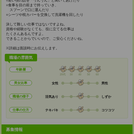
○若い頃の話を「うんうん」と聞いてあげたり
○食事を目の前まで持っていき、
スプーンで口に運んだり
○シーツや枕カバーを交換して洗濯機を回したり
決して難しい仕事ではないですよね。
資格や経験がなくても、役に立てる仕事は
たくさんあるんですよ。
できることからでいいので、ご安心くださいね。
※詳細は面談時にお伝えします。
職場の雰囲気
年齢層
20代
30
40
50
60
男女比率
女性
男性
職場の様子
活気あり
しずか
仕事の仕方
テキパキ
コツコツ
募集情報