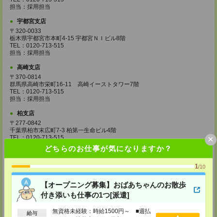
担当：採用担当
宇都宮支店
〒320-0033
栃木県宇都宮市本町4-15 宇都宮ＮＩビル8階
TEL：0120-713-515
担当：採用担当
高崎支店
〒370-0814
群馬県高崎市栄町16-11 高崎イーストタワー7階
TEL：0120-713-515
担当：採用担当
柏支店
〒277-0842
千葉県柏市末広町7-3 柏第一生命ビル4階
×
TEL：0120-713-515
担当：採用担当
どちらのお仕事が気になりますか？
八王子支店
1
/10
東京都八王子市東町1－6 橋完ＬＫビル 3階
TEL：0120-713-515
担当：採用担当
【オープニング募集】おばあちゃんのお散歩
付き添いも仕事の1つ[派遣]
町田支店
〒194-0022 東京都町田市森野1-33-11 町田森野ビル1階
無資格未経験：時給1500円～ ■週払
給与
TEL：0120-713-515