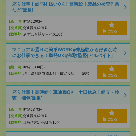
座り仕事！給与即払いOK！高時給！製品の検査作業
など[派遣]
[給 与]
時給1200円
[交通費]
交通費支給有り
気になる！
[勤務地]
みずほ台駅からバス10分
マニュアル通りに簡単WORK◆未経験から好きな時
にお仕事できる！単発OK◎試験監督[アルバイト]
[給 与]
時給1,300円～
[勤務地]
埼玉県川越市脇田町（最寄り駅：川越駅）
気になる！
座り仕事！高時給！車通勤OK！土日休み！組立・検
査・梱包[派遣]
[給 与]
時給1370円
[交通費]
交通費支給有り
気になる！
[勤務地]
上福岡駅から徒歩15分