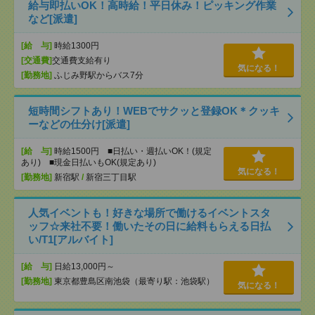
給与即払いOK！高時給！平日休み！ピッキング作業
など[派遣]
[給 与]
時給1300円
[交通費]
交通費支給有り
気になる！
[勤務地]
ふじみ野駅からバス7分
短時間シフトあり！WEBでサクッと登録OK＊クッキ
ーなどの仕分け[派遣]
[給 与]
時給1500円 ■日払い・週払いOK！(規定
あり) ■現金日払いもOK(規定あり)
気になる！
[勤務地]
新宿駅
/
新宿三丁目駅
人気イベントも！好きな場所で働けるイベントスタ
ッフ☆来社不要！働いたその日に給料もらえる日払
い/T1[アルバイト]
[給 与]
日給13,000円～
[勤務地]
東京都豊島区南池袋（最寄り駅：池袋駅）
気になる！