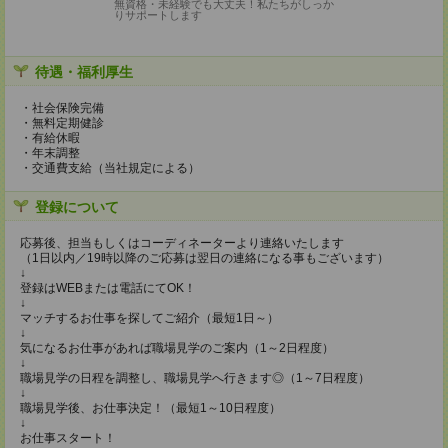
無資格・未経験でも大丈夫！私たちがしっか
りサポートします
待遇・福利厚生
・社会保険完備
・無料定期健診
・有給休暇
・年末調整
・交通費支給（当社規定による）
登録について
応募後、担当もしくはコーディネーターより連絡いたします
（1日以内／19時以降のご応募は翌日の連絡になる事もございます）
↓
登録はWEBまたは電話にてOK！
↓
マッチするお仕事を探してご紹介（最短1日～）
↓
気になるお仕事があれば職場見学のご案内（1～2日程度）
↓
職場見学の日程を調整し、職場見学へ行きます◎（1～7日程度）
↓
職場見学後、お仕事決定！（最短1～10日程度）
↓
お仕事スタート！