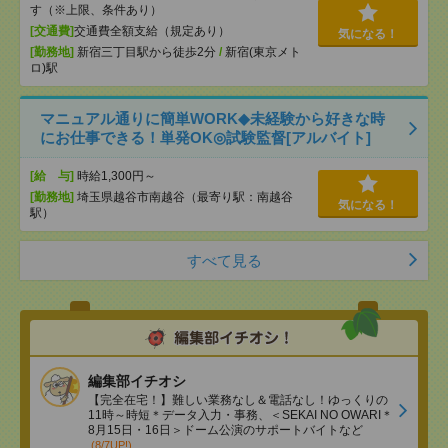
す（※上限、条件あり）
[交通費]
交通費全額支給（規定あり）
気になる！
[勤務地]
新宿三丁目駅から徒歩2分
/
新宿(東京メト
ロ)駅
マニュアル通りに簡単WORK◆未経験から好きな時
にお仕事できる！単発OK◎試験監督[アルバイト]
[給 与]
時給1,300円～
[勤務地]
埼玉県越谷市南越谷（最寄り駅：南越谷
気になる！
駅）
すべて見る
編集部イチオシ
【完全在宅！】難しい業務なし＆電話なし！ゆっくりの
11時～時短＊データ入力・事務、＜SEKAI NO OWARI＊
8月15日・16日＞ドーム公演のサポートバイトなど
(8/7UP!)