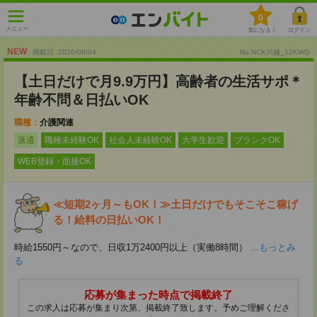
0
メニュー
気になる！
ログイン
NEW
掲載日 :2026
/
08
/
04
No.NCK川越_12KWG
【土日だけで月9.9万円】高齢者の生活サポ＊
年齢不問＆日払いOK
職種：
介護関連
派遣
職種未経験OK
社会人未経験OK
大学生歓迎
ブランクOK
WEB登録・面接OK
≪短期2ヶ月～もOK！≫土日だけでもそこそこ稼げ
る！給料の日払いOK！
時給1550円～なので、日収1万2400円以上（実働8時間）
...もっとみ
る
応募が集まった時点で掲載終了
この求人は応募が集まり次第、掲載終了致します。予めご理解くださ