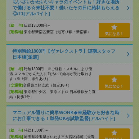
ちいさいかわいいキャラのイベントも！好きな場所
で働ける☆来社不要！働いたその日に給料もらえる
◎/T1[アルバイト]
[給 与]
日給13,000円～
[勤務地]
東京都新宿区新宿（最寄り駅：新宿駅）
気になる！
特別時給1800円【ヴァレクストラ】短期スタッフ
日本橋[派遣]
[給 与]
時給1800円 ※ご経験・スキルにより優
遇 スマホでかんたんに前払いで給与が受け取れま
す（※上限、条件あり）
[交通費]
交通費全額支給（規定あり）
気になる！
[勤務地]
東京都中央区 東京メトロ 日本橋駅から直
結（徒歩1分）
マニュアル通りに簡単WORK◆未経験から好きな時
にお仕事できる！単発OK◎試験監督[アルバイト]
[給 与]
時給1,300円～
[勤務地]
埼玉県埼玉県さいたま市大宮区錦町（最寄