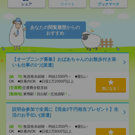
シェア
ツイート
ブックマーク
あなたの閲覧履歴からの
おすすめ
【オープニング募集】おばあちゃんのお散歩付き添
いも仕事の1つ[派遣]
[給 与]
無資格未経験：時給1500円～ ■週払い
OK ■扶養内OK ■日収1万2000円以上
[交通費]
交通費全額支給
気になる！
[勤務地]
巣鴨駅
/
目白駅
/
北池袋駅
/
…
説明会参加で全員に【現金2千円相当プレゼント】生
活のお手伝い[派遣]
[給 与]
無資格未経験：時給1350円～ ■週払い
OK ■扶養内OK ■日収1万800円以上