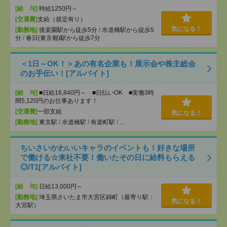
[給 与]
時給1250円～
[交通費]
支給（規定有り）
気になる！
[勤務地]
後楽園駅から徒歩5分
/
水道橋駅から徒歩5
分
/
春日(東京都)駅から徒歩7分
＜1日～OK！＞あの有名企業も！展示会や株主総会
のお手伝い！[アルバイト]
[給 与]
■日給16,840円～ ■日払いOK ■実働3時
間5,120円のお仕事あります！
[交通費]
一部支給
気になる！
[勤務地]
東京駅
/
水道橋駅
/
有楽町駅
/
…
ちいさいかわいいキャラのイベントも！好きな場所
で働ける☆来社不要！働いたその日に給料もらえる
◎/T1[アルバイト]
[給 与]
日給13,000円～
[勤務地]
埼玉県さいたま市大宮区錦町（最寄り駅：
気になる！
大宮駅）