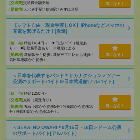
[交通費]
交通費全額支給
気になる！
[勤務地]
ふじみ野駅
/
鶴瀬駅
/
みずほ台駅
【シフト自由・現金手渡しOK】iPhoneなどスマホの
充電を繋げるだけ！[派遣]
[給 与]
時給1414円～ ▼日払いOK（規定あ
り） ■初勤務手当あり ※規定による
[勤務地]
新宿駅から徒歩
/
新宿三丁目駅から徒歩
/
気になる！
高田馬場駅から徒歩
/
…
＜日本を代表するバンド＊サカナクション＞ツアー
公演のサポートバイト＠日本武道館[アルバイト]
[給 与]
時給1250円～
[交通費]
支給（規定有り）
気になる！
[勤務地]
九段下駅から徒歩5分
/
竹橋駅から徒歩10
分
/
神保町駅から徒歩15分
/
…
＜SEKAI NO OWARI＊8月15日・16日＞ドーム公演
のサポートバイト[アルバイト]