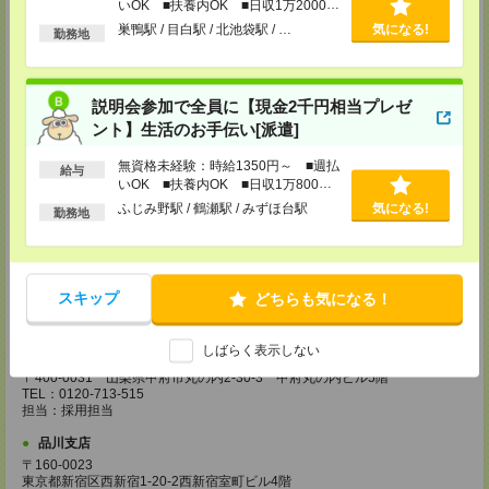
いOK ■扶養内OK ■日収1万2000円
担当：採用担当
以上
巣鴨駅 / 目白駅 / 北池袋駅 / …
気になる!
勤務地
越谷支店
〒343-0816
埼玉県越谷市弥生町1-4 越谷弥生ビル3階
TEL：0120-713-515
説明会参加で全員に【現金2千円相当プレゼ
担当：採用担当
ント】生活のお手伝い[派遣]
厚木支店
無資格未経験：時給1350円～ ■週払
神奈川県厚木市旭町1-2-1 日本生命本厚木ビル7階
給与
いOK ■扶養内OK ■日収1万800円
TEL：0120-713-515
以上
担当：採用担当
ふじみ野駅 / 鶴瀬駅 / みずほ台駅
気になる!
勤務地
藤沢支店
〒251-0025
神奈川県藤沢市鵠沼石上1丁目5番2号
日本生命藤沢ビル2階
スキップ
どちらも気になる！
TEL：0120-713-515
担当：採用担当
しばらく表示しない
甲府支店
〒400-0031 山梨県甲府市丸の内2-30-3 甲府丸の内ビル5階
TEL：0120-713-515
担当：採用担当
品川支店
〒160-0023
東京都新宿区西新宿1-20-2西新宿室町ビル4階