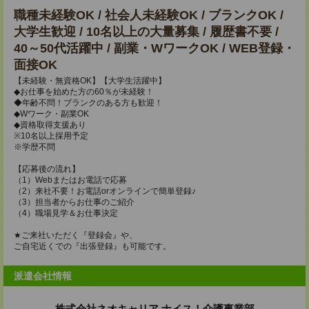
職種未経験OK / 社会人未経験OK / ブランクOK /
大学生歓迎 / 10名以上の大量募集 / 履歴書不要 /
40～50代活躍中 / 副業・WワークOK / WEB登録・
面接OK
【未経験・無資格OK】【大学生活躍中】
◆お仕事を始めた方の60％が未経験！
◆年齢不問！ブランクのある方も歓迎！
◆Wワーク・副業OK
◆資格取得支援あり
※10名以上採用予定
※学歴不問
【応募後の流れ】
（1）Webまたはお電話で応募
（2）来社不要！お電話orオンラインで簡単登録♪
（3）担当者からお仕事のご紹介
（4）職場見学＆お仕事決定
★ご来社いただく『登録会』や、
ご自宅近くでの『出張登録』も可能です。
派遣会社情報
株式会社ネオキャリア ナイス！介護事業部