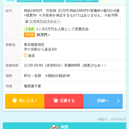
時給1900円 月収例 31万円 時給1900円×実働8h×週5日×4週
給与
+残業5h ※月収例を保証するものではありません。※給与即受
取りサービス利用可（利用条件有）
交通費別途支給あり
1ヶ月3万円を上限として実費支給
交通費
30万円～
月収例
東京都新宿区
勤務地
市ケ谷駅から徒歩3分
放送
11:00-20:00（休憩60分）実働8時間（残業少なめ！）
勤務時間
即日～長期 ※開始日相談OK
期間
履歴書不要
特徴
気になる！
応募する
詳細へ
掲載日：2026.08.07
未読