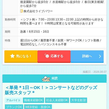
後楽園駅から徒歩5分
/
水道橋駅から徒歩5分
/
春日(東京都)駅
から徒歩7分
株式会社ライブパワー
＜シフト例＞ 7:00～23:00 13:30～22:00 上記の時間から好きな
勤務時間
時間を選べます！ ※時間は変更となる可能性があります
急募！8月15日・16日
期間
週1日からOK
/
履歴書不要
/
副業・WワークOK
/
シフト勤務
/
特徴
電話対応なし
/
パソコンスキル不要
気になる！
応募する
詳細へ
掲載日：2026.08.07
未読
＜単発＊1日～OK！＞コンサートなどのグッズ
販売スタッフ＊
アルバイト
職種未経験OK
社会人未経験OK
大学生歓迎
ブランクOK
WEB登録・面接OK