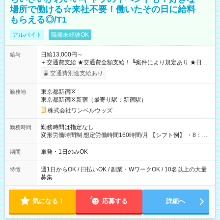
場所で働ける☆来社不要！働いたその日に給料
もらえる◎/T1
アルバイト
職種未経験OK
日給13,000円～
給与
＋交通費支給 ★交通費全額支給！ ┗案件により規定あり ★日払
いOK！（規定あり） ┗働いたその日に現金GET♪ お仕事後はコ
交通費別途支給あり
ンビニATMから 日払い分を引き落とせます！ 【試用期間】試
用期間なし
東京都新宿区
勤務地
東京都新宿区新宿（最寄り駅：新宿駅）
株式会社ワンベルウッズ
勤務時間は指定なし
勤務時間
変形労働時間制 想定労働時間160時間/月 【シフト例】 ・8：00
～21：00
単発・1日のみOK
期間
週1日からOK / 日払いOK / 副業・WワークOK / 10名以上の大量
特徴
募集
気になる！
応募する
詳細へ