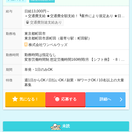
日給13,000円～
給与
＋交通費支給 ★交通費全額支給！ ┗案件により規定あり ★日払
いOK！（規定あり） ┗働いたその日に現金GET♪ お仕事後はコ
交通費別途支給あり
ンビニATMから 日払い分を引き落とせます！ 【試用期間】試
用期間なし
東京都町田市
勤務地
東京都町田市原町田（最寄り駅：町田駅）
株式会社ワンベルウッズ
勤務時間は指定なし
勤務時間
変形労働時間制 想定労働時間160時間/月 【シフト例】 ・8：00
～21：00
単発・1日のみOK
期間
週1日からOK / 日払いOK / 副業・WワークOK / 10名以上の大量
特徴
募集
気になる！
応募する
詳細へ
未読