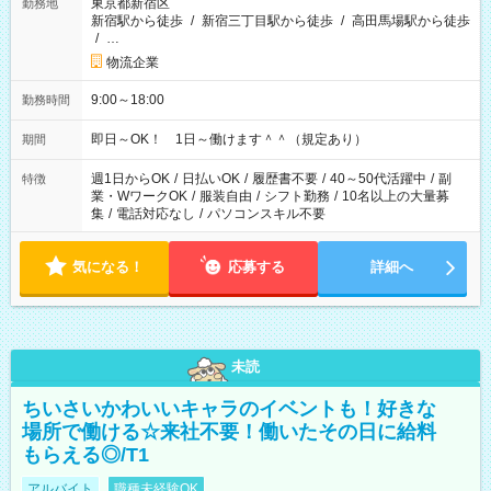
東京都新宿区
勤務地
新宿駅から徒歩
/
新宿三丁目駅から徒歩
/
高田馬場駅から徒歩
/
…
物流企業
9:00～18:00
勤務時間
即日～OK！ 1日～働けます＾＾（規定あり）
期間
週1日からOK
/
日払いOK
/
履歴書不要
/
40～50代活躍中
/
副
特徴
業・WワークOK
/
服装自由
/
シフト勤務
/
10名以上の大量募
集
/
電話対応なし
/
パソコンスキル不要
気になる！
応募する
詳細へ
未読
ちいさいかわいいキャラのイベントも！好きな
場所で働ける☆来社不要！働いたその日に給料
もらえる◎/T1
アルバイト
職種未経験OK