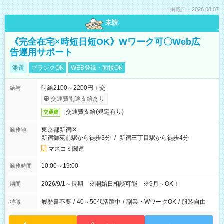
掲載日：2026.08.07
未読
《完全在宅×時短日短OK》Wワーク可〇Web広
告運用サポート
派遣
ブランクOK
WEB登録・面接OK
時給2100～2200円＋交
給与
交通費別途支給あり
交通費支給(規定有り)
交通費
東京都新宿区
勤務地
新宿御苑前駅から徒歩3分
/
新宿三丁目駅から徒歩4分
マスコミ関連
10:00～19:00
勤務時間
2026/9/1～長期 ※開始日相談可能 ※9月～OK！
期間
履歴書不要
/
40～50代活躍中
/
副業・WワークOK
/
服装自由
特徴