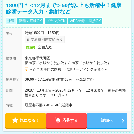
1800円＊＜12月まで＞50代以上も活躍中！健康
診断データ入力・集計など
派遣
職種未経験OK
ブランクOK
WEB登録・面接OK
時給1800円～1850円
給与
交通費別途支給あり
全額支給
交通費
東京都千代田区
勤務地
新御茶ノ水駅から徒歩2分
/
御茶ノ水駅から徒歩2分
～☆全国展開の医療・介護リーディング企業☆～
09:00～17:15(実働7時間15分 休憩1時間)
勤務時間
2026年10月上旬～2026年12月下旬 12月末まで 延長の可能
期間
性もあります ※10月～！
履歴書不要
/
40～50代活躍中
特徴
気になる！
応募する
詳細へ