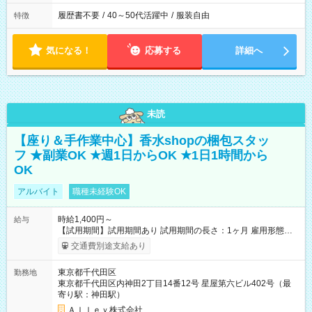
履歴書不要
/
40～50代活躍中
/
服装自由
特徴
気になる！
応募する
詳細へ
未読
【座り＆手作業中心】香水shopの梱包スタッ
フ ★副業OK ★週1日からOK ★1日1時間から
OK
アルバイト
職種未経験OK
時給1,400円～
給与
【試用期間】試用期間あり 試用期間の長さ：1ヶ月 雇用形態、
給与は本採用時と同じです。
交通費別途支給あり
東京都千代田区
勤務地
東京都千代田区内神田2丁目14番12号 星屋第六ビル402号（最
寄り駅：神田駅）
Ａｌｌｅｙ株式会社