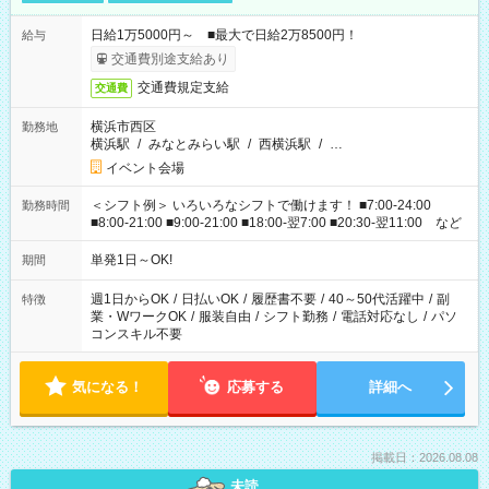
日給1万5000円～ ■最大で日給2万8500円！
給与
交通費別途支給あり
交通費規定支給
交通費
横浜市西区
勤務地
横浜駅
/
みなとみらい駅
/
西横浜駅
/
…
イベント会場
＜シフト例＞ いろいろなシフトで働けます！ ■7:00-24:00
勤務時間
■8:00-21:00 ■9:00-21:00 ■18:00-翌7:00 ■20:30-翌11:00 など
単発1日～OK!
期間
週1日からOK
/
日払いOK
/
履歴書不要
/
40～50代活躍中
/
副
特徴
業・WワークOK
/
服装自由
/
シフト勤務
/
電話対応なし
/
パソ
コンスキル不要
気になる！
応募する
詳細へ
掲載日：2026.08.08
未読