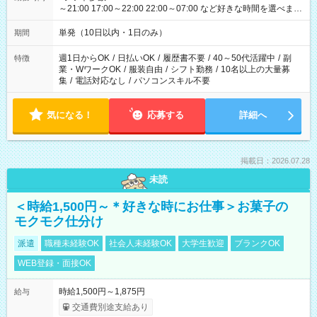
～21:00 17:00～22:00 22:00～07:00 など好きな時間を選べま
す！
単発（10日以内・1日のみ）
期間
週1日からOK
/
日払いOK
/
履歴書不要
/
40～50代活躍中
/
副
特徴
業・WワークOK
/
服装自由
/
シフト勤務
/
10名以上の大量募
集
/
電話対応なし
/
パソコンスキル不要
気になる！
応募する
詳細へ
掲載日：2026.07.28
未読
＜時給1,500円～＊好きな時にお仕事＞お菓子の
モクモク仕分け
派遣
職種未経験OK
社会人未経験OK
大学生歓迎
ブランクOK
WEB登録・面接OK
時給1,500円～1,875円
給与
交通費別途支給あり