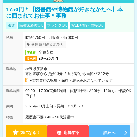
1750円＊【図書館や博物館が好きなかたへ】本
に囲まれてお仕事＊事務
派遣
職種未経験OK
ブランクOK
WEB登録・面接OK
時給1750円 月収例 245,000円
給与
交通費別途支給あり
全額支給
交通費
20～25万円
月収例
埼玉県所沢市
勤務地
東所沢駅から徒歩10分
/
所沢駅から民間バス12分
■文芸資料の収集・保存・展示をおこなっています
09:00～17:00(実働7時間 休憩1時間) ※10時～18時もご相談OK
勤務時間
です！
2026年09月上旬～長期 ※9月～！
期間
履歴書不要
/
40～50代活躍中
特徴
気になる！
応募する
詳細へ