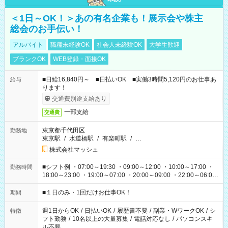
＜1日～OK！＞あの有名企業も！展示会や株主
総会のお手伝い！
アルバイト
職種未経験OK
社会人未経験OK
大学生歓迎
ブランクOK
WEB登録・面接OK
■日給16,840円～ ■日払いOK ■実働3時間5,120円のお仕事あ
給与
ります！
交通費別途支給あり
一部支給
交通費
東京都千代田区
勤務地
東京駅
/
水道橋駅
/
有楽町駅
/
…
株式会社マッシュ
■シフト例 ・07:00～19:30 ・09:00～12:00 ・10:00～17:00 ・
勤務時間
18:00～23:00 ・19:00～07:00 ・20:00～09:00 ・22:00～06:00
etc ★最短で3時間で5,120円のお仕事から 15時間で2万円近く稼
げるお仕事も！ ご希望のお時間に合わせてご紹介！ ※シフトは
■１日のみ・1回だけお仕事OK！
期間
現場によって異なります。 ※勿論、休憩時間はあるのでご安心
ください！
週1日からOK
/
日払いOK
/
履歴書不要
/
副業・WワークOK
/
シ
特徴
フト勤務
/
10名以上の大量募集
/
電話対応なし
/
パソコンスキ
ル不要