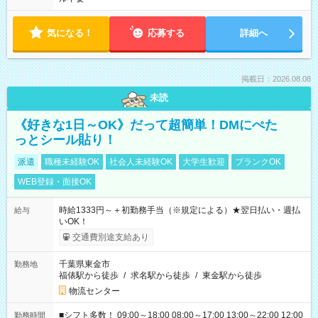
気になる！
応募する
詳細へ
掲載日：2026.08.08
未読
《好きな1日～OK》だって超簡単！DMにぺた
っとシール貼り！
派遣
職種未経験OK
社会人未経験OK
大学生歓迎
ブランクOK
WEB登録・面接OK
時給1333円～＋初勤務手当（※規定による）★翌日払い・週払
給与
いOK！
交通費別途支給あり
千葉県東金市
勤務地
福俵駅から徒歩
/
求名駅から徒歩
/
東金駅から徒歩
物流センター
■シフト多数！ 09:00～18:00 08:00～17:00 13:00～22:00 12:00
勤務時間