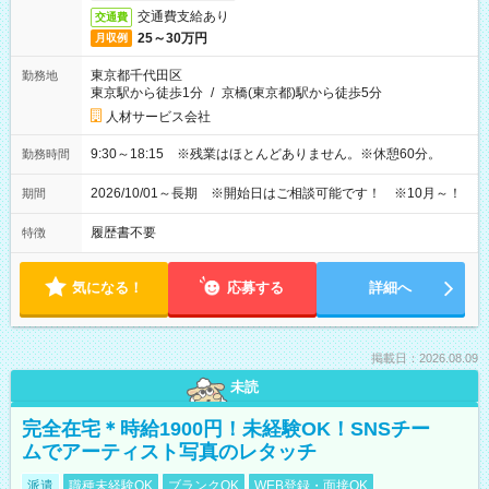
交通費支給あり
交通費
25～30万円
月収例
東京都千代田区
勤務地
東京駅から徒歩1分
/
京橋(東京都)駅から徒歩5分
人材サービス会社
9:30～18:15 ※残業はほとんどありません。※休憩60分。
勤務時間
2026/10/01～長期 ※開始日はご相談可能です！ ※10月～！
期間
履歴書不要
特徴
気になる！
応募する
詳細へ
掲載日：2026.08.09
未読
完全在宅＊時給1900円！未経験OK！SNSチー
ムでアーティスト写真のレタッチ
派遣
職種未経験OK
ブランクOK
WEB登録・面接OK