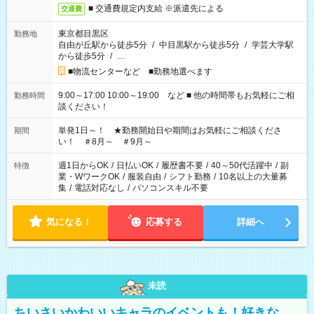
■ 交通費規定内支給 ※派遣先による
交通費
東京都目黒区
勤務地
自由が丘駅から徒歩5分
/
中目黒駅から徒歩5分
/
学芸大学駅
から徒歩5分
/
…
■物流センターなど ■勤務地選べます
9:00～17:00 10:00～19:00 など ■ 他の時間帯もお気軽にご相
勤務時間
談ください！
単発1日～！ ★勤務開始日や期間はお気軽にご相談くださ
期間
い！ ＃8月～ ＃9月～
週1日からOK
/
日払いOK
/
履歴書不要
/
40～50代活躍中
/
副
特徴
業・WワークOK
/
服装自由
/
シフト勤務
/
10名以上の大量募
集
/
電話対応なし
/
パソコンスキル不要
気になる！
応募する
詳細へ
未読
ちいさいかわいいキャラのイベントも！好きな