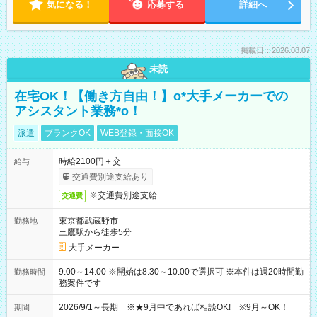
気になる！
応募する
詳細へ
掲載日：2026.08.07
未読
在宅OK！【働き方自由！】o*大手メーカーでの
アシスタント業務*o！
派遣
ブランクOK
WEB登録・面接OK
時給2100円＋交
給与
交通費別途支給あり
※交通費別途支給
交通費
東京都武蔵野市
勤務地
三鷹駅から徒歩5分
大手メーカー
9:00～14:00 ※開始は8:30～10:00で選択可 ※本件は週20時間勤
勤務時間
務案件です
2026/9/1～長期 ※★9月中であれば相談OK! ※9月～OK！
期間