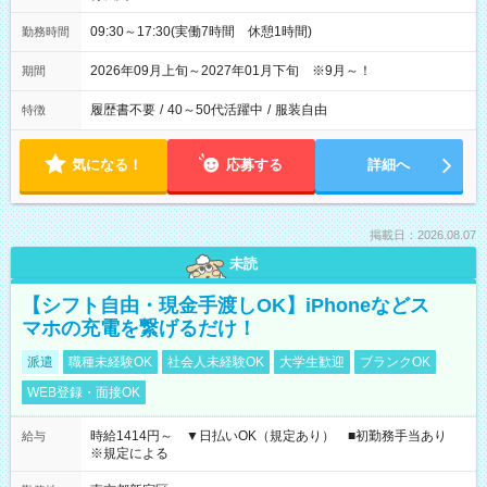
09:30～17:30(実働7時間 休憩1時間)
勤務時間
2026年09月上旬～2027年01月下旬 ※9月～！
期間
履歴書不要
/
40～50代活躍中
/
服装自由
特徴
気になる！
応募する
詳細へ
掲載日：2026.08.07
未読
【シフト自由・現金手渡しOK】iPhoneなどス
マホの充電を繋げるだけ！
派遣
職種未経験OK
社会人未経験OK
大学生歓迎
ブランクOK
WEB登録・面接OK
時給1414円～ ▼日払いOK（規定あり） ■初勤務手当あり
給与
※規定による