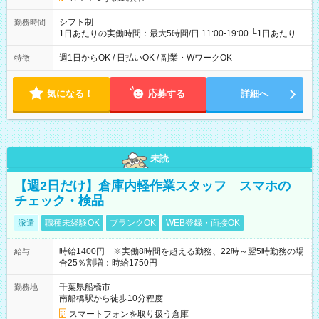
シフト制
勤務時間
1日あたりの実働時間：最大5時間/日 11:00-19:00 └1日あたりの
実働時間：1-5時間 └上記の時間帯内であれば、いつでも勤務可
能！ └平日・土曜日の中で、お好きな曜日でご勤務いただけま
週1日からOK / 日払いOK / 副業・WワークOK
特徴
す！ 【シフト例】 ・11:00～14:00 ・16:30～19:00 ・13:00～
18:00 などのように、自由な働き方が可能なお仕事です！
気になる！
応募する
詳細へ
未読
【週2日だけ】倉庫内軽作業スタッフ スマホの
チェック・検品
派遣
職種未経験OK
ブランクOK
WEB登録・面接OK
時給1400円 ※実働8時間を超える勤務、22時～翌5時勤務の場
給与
合25％割増：時給1750円
千葉県船橋市
勤務地
南船橋駅から徒歩10分程度
スマートフォンを取り扱う倉庫