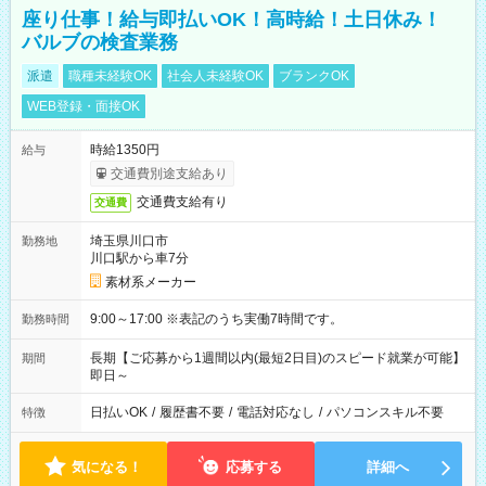
座り仕事！給与即払いOK！高時給！土日休み！
バルブの検査業務
派遣
職種未経験OK
社会人未経験OK
ブランクOK
WEB登録・面接OK
時給1350円
給与
交通費別途支給あり
交通費支給有り
交通費
埼玉県川口市
勤務地
川口駅から車7分
素材系メーカー
9:00～17:00 ※表記のうち実働7時間です。
勤務時間
長期【ご応募から1週間以内(最短2日目)のスピード就業が可能】
期間
即日～
日払いOK
/
履歴書不要
/
電話対応なし
/
パソコンスキル不要
特徴
気になる！
応募する
詳細へ