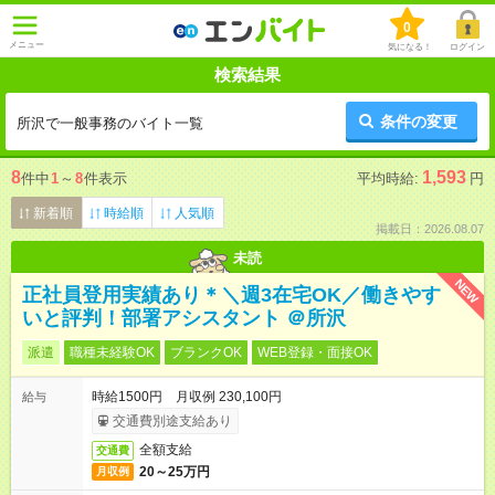
0
メニュー
気になる！
ログイン
検索結果
条件の変更
所沢で一般事務のバイト一覧
8
1,593
件中
1
～
8
件表示
平均時給:
円
新着順
時給順
人気順
掲載日：2026.08.07
未読
NEW
正社員登用実績あり＊＼週3在宅OK／働きやす
いと評判！部署アシスタント ＠所沢
派遣
職種未経験OK
ブランクOK
WEB登録・面接OK
時給1500円 月収例 230,100円
給与
交通費別途支給あり
全額支給
交通費
20～25万円
月収例