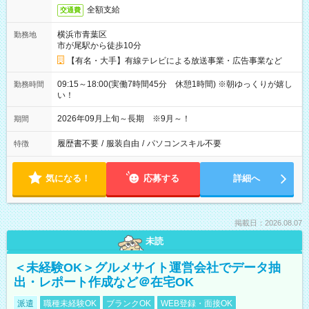
全額支給
交通費
横浜市青葉区
勤務地
市が尾駅から徒歩10分
【有名・大手】有線テレビによる放送事業・広告事業など
09:15～18:00(実働7時間45分 休憩1時間) ※朝ゆっくりが嬉し
勤務時間
い！
2026年09月上旬～長期 ※9月～！
期間
履歴書不要
/
服装自由
/
パソコンスキル不要
特徴
気になる！
応募する
詳細へ
掲載日：2026.08.07
未読
＜未経験OK＞グルメサイト運営会社でデータ抽
出・レポート作成など＠在宅OK
派遣
職種未経験OK
ブランクOK
WEB登録・面接OK