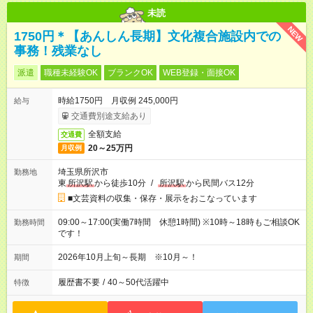
未読
NEW
1750円＊【あんしん長期】文化複合施設内での
事務！残業なし
派遣
職種未経験OK
ブランクOK
WEB登録・面接OK
時給1750円 月収例 245,000円
給与
交通費別途支給あり
全額支給
交通費
20～25万円
月収例
埼玉県所沢市
勤務地
東
所沢駅
から徒歩10分
/
所沢駅
から民間バス12分
■文芸資料の収集・保存・展示をおこなっています
09:00～17:00(実働7時間 休憩1時間) ※10時～18時もご相談OK
勤務時間
です！
2026年10月上旬～長期 ※10月～！
期間
履歴書不要
/
40～50代活躍中
特徴