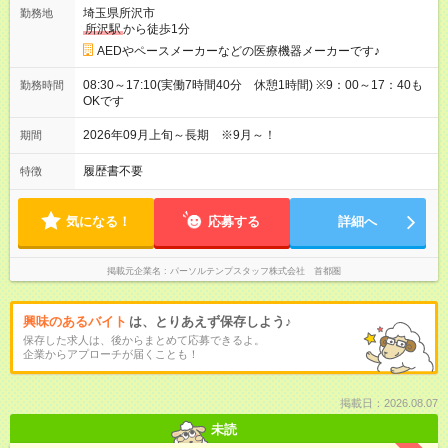
埼玉県所沢市
勤務地
所沢駅
から徒歩1分
AEDやペースメーカーなどの医療機器メーカーです♪
08:30～17:10(実働7時間40分 休憩1時間) ※9：00～17：40も
勤務時間
OKです
2026年09月上旬～長期 ※9月～！
期間
履歴書不要
特徴
気になる！
応募する
詳細へ
掲載元企業名
パーソルテンプスタッフ株式会社 首都圏
興味のあるバイト
は、とりあえず保存しよう♪
保存した求人は、後からまとめて応募できるよ。
企業からアプローチが届くことも！
掲載日：2026.08.07
未読