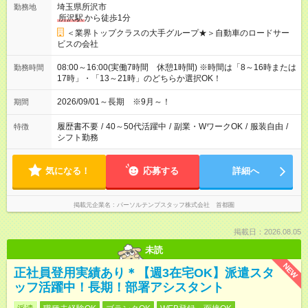
埼玉県所沢市
勤務地
所沢駅
から徒歩1分
＜業界トップクラスの大手グループ★＞自動車のロードサー
ビスの会社
08:00～16:00(実働7時間 休憩1時間) ※時間は「8～16時または
勤務時間
17時」・「13～21時」のどちらか選択OK！
2026/09/01～長期 ※9月～！
期間
履歴書不要
/
40～50代活躍中
/
副業・WワークOK
/
服装自由
/
特徴
シフト勤務
気になる！
応募する
詳細へ
掲載元企業名
パーソルテンプスタッフ株式会社 首都圏
掲載日：2026.08.05
未読
NEW
正社員登用実績あり＊【週3在宅OK】派遣スタ
ッフ活躍中！長期！部署アシスタント