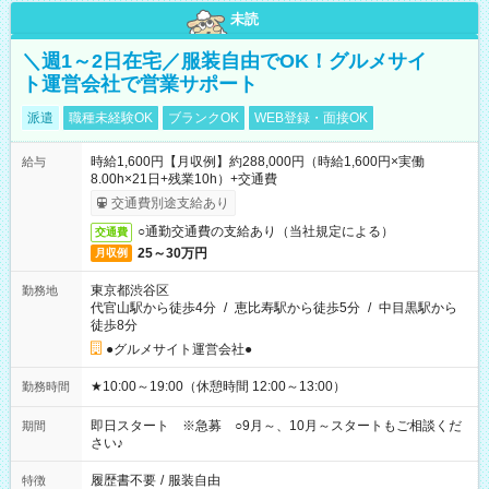
未読
＼週1～2日在宅／服装自由でOK！グルメサイ
ト運営会社で営業サポート
派遣
職種未経験OK
ブランクOK
WEB登録・面接OK
時給1,600円【月収例】約288,000円（時給1,600円×実働
給与
8.00h×21日+残業10h）+交通費
交通費別途支給あり
○通勤交通費の支給あり（当社規定による）
交通費
25～30万円
月収例
東京都渋谷区
勤務地
代官山駅から徒歩4分
/
恵比寿駅から徒歩5分
/
中目黒駅から
徒歩8分
●グルメサイト運営会社●
★10:00～19:00（休憩時間 12:00～13:00）
勤務時間
即日スタート ※急募 ○9月～、10月～スタートもご相談くだ
期間
さい♪
履歴書不要
/
服装自由
特徴