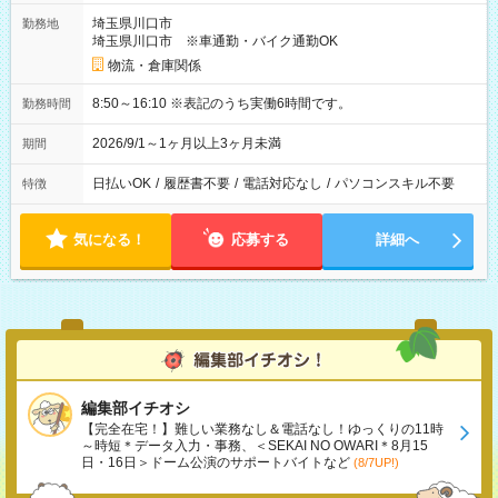
埼玉県川口市
勤務地
埼玉県川口市 ※車通勤・バイク通勤OK
物流・倉庫関係
8:50～16:10 ※表記のうち実働6時間です。
勤務時間
2026/9/1～1ヶ月以上3ヶ月未満
期間
日払いOK
/
履歴書不要
/
電話対応なし
/
パソコンスキル不要
特徴
気になる！
応募する
詳細へ
編集部イチオシ
【完全在宅！】難しい業務なし＆電話なし！ゆっくりの11時
～時短＊データ入力・事務、＜SEKAI NO OWARI＊8月15
日・16日＞ドーム公演のサポートバイトなど
(8/7UP!)