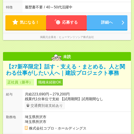
履歴書不要
/
40～50代活躍中
特徴
気になる！
応募する
詳細へ
掲載元企業名
ヒューマンリソシア株式会社
未読
【27新卒限定】話す・支える・まとめる。人と関
わる仕事がしたい人へ｜建設プロジェクト事務
正社員（新卒）
職種未経験OK
月給223,690円～279,200円
給与
残業代1分単位で支給 【試用期間】試用期間なし
交通費別途支給あり
埼玉県所沢市
勤務地
埼玉県所沢市
株式会社コプロ・ホールディングス