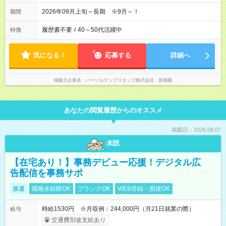
2026年09月上旬～長期 ※9月～！
期間
履歴書不要
/
40～50代活躍中
特徴
気になる！
応募する
詳細へ
掲載元企業名
パーソルテンプスタッフ株式会社 首都圏
あなたの閲覧履歴からのオススメ
掲載日：2026.08.07
未読
【在宅あり！】事務デビュー応援！デジタル広
告配信を事務サポ
派遣
職種未経験OK
ブランクOK
WEB登録・面接OK
時給1530円 ※月収例：244,000円（月21日就業の際）
給与
交通費別途支給あり