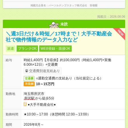
掲載元企業名
パーソルテンプスタッフ株式会社 首都圏
掲載日：2026.08.06
未読
NEW
＼週3日だけ＆時短／17時まで！大手不動産会
社で物件情報のデータ入力など
派遣
ブランクOK
WEB登録・面接OK
時給1,400円【月収例】約100,000円（時給1,400円×実働
給与
6.00h×12日）+交通費
交通費別途支給あり
○通勤交通費の支給あり（当社規定による）
交通費
10～15万円
月収例
埼玉県所沢市
勤務地
所沢駅
から徒歩5分
●大手不動産会社●
★10:00～17:00（休憩時間 12:00～13:00）
勤務時間
2026年8月～
期間