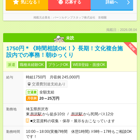
気になる！
応募する
詳細へ
掲載元企業名
パーソルテンプスタッフ株式会社 首都圏
掲載日：2026.08.04
未読
NEW
1750円＊《時間相談OK！》長期！文化複合施
設内での事務！朝ゆっくり
派遣
職種未経験OK
ブランクOK
WEB登録・面接OK
時給1750円 月収例 245,000円
給与
交通費別途支給あり
全額支給
交通費
20～25万円
月収例
埼玉県所沢市
勤務地
東
所沢駅
から徒歩10分
/
所沢駅
から民間バス12分
■文芸資料の収集・保存・展示をおこなっています
10:00～18:00(実働7時間 休憩1時間) ※9時～17時もご相談OK
勤務時間
です！