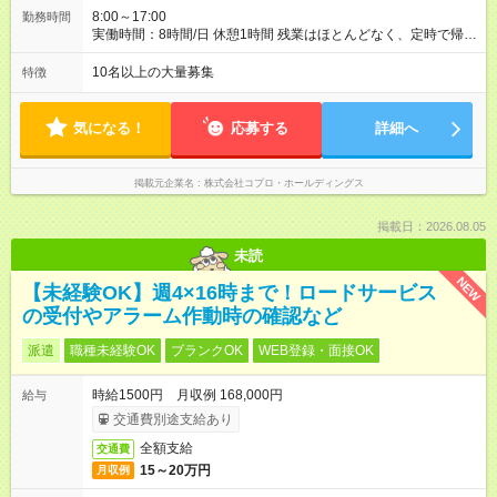
8:00～17:00
勤務時間
実働時間：8時間/日 休憩1時間 残業はほとんどなく、定時で帰れ
る日が多い働き方です。 毎日の業務は進捗管理や事務が中心な
ので、 「今日やるべき仕事」が終われば、自然と区切りをつけ
10名以上の大量募集
特徴
やすいのが特長。 突発的な対応も少なく、無理をさせない働き
方を大切にしています。
気になる！
応募する
詳細へ
掲載元企業名
株式会社コプロ・ホールディングス
掲載日：2026.08.05
未読
NEW
【未経験OK】週4×16時まで！ロードサービス
の受付やアラーム作動時の確認など
派遣
職種未経験OK
ブランクOK
WEB登録・面接OK
時給1500円 月収例 168,000円
給与
交通費別途支給あり
全額支給
交通費
15～20万円
月収例