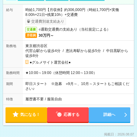
時給1,700円【月収例】約306,000円（時給1,700円×実働
給与
8.00h×21日+残業10h）+交通費
交通費別途支給あり
○通勤交通費の支給あり（当社規定による）
交通費
30万円～
月収例
東京都渋谷区
勤務地
代官山駅から徒歩4分
/
恵比寿駅から徒歩5分
/
中目黒駅から
徒歩8分
●グルメサイト運営会社●
★10:00～19:00（休憩時間 12:00～13:00）
勤務時間
即日スタート ※急募 ○9月～、10月～スタートもご相談くだ
期間
さい♪
履歴書不要
/
服装自由
特徴
気になる！
応募する
詳細へ
掲載日：2026.08.07