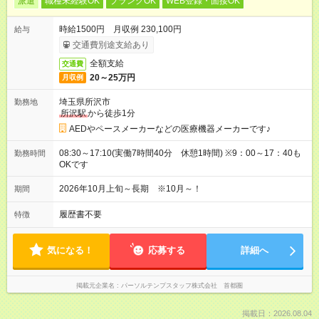
派遣
職種未経験OK
ブランクOK
WEB登録・面接OK
時給1500円 月収例 230,100円
給与
交通費別途支給あり
全額支給
交通費
20～25万円
月収例
埼玉県所沢市
勤務地
所沢駅
から徒歩1分
AEDやペースメーカーなどの医療機器メーカーです♪
08:30～17:10(実働7時間40分 休憩1時間) ※9：00～17：40も
勤務時間
OKです
2026年10月上旬～長期 ※10月～！
期間
履歴書不要
特徴
気になる！
応募する
詳細へ
掲載元企業名
パーソルテンプスタッフ株式会社 首都圏
掲載日：2026.08.04