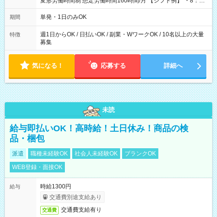
変形労働時間制 想定労働時間160時間/月 【シフト例】 ・8：00
～21：00
単発・1日のみOK
期間
週1日からOK / 日払いOK / 副業・WワークOK / 10名以上の大量
特徴
募集
気になる！
応募する
詳細へ
未読
給与即払いOK！高時給！土日休み！商品の検
品・梱包
派遣
職種未経験OK
社会人未経験OK
ブランクOK
WEB登録・面接OK
時給1300円
給与
交通費別途支給あり
交通費支給有り
交通費