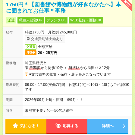
NEW
1750円＊【図書館や博物館が好きなかたへ】本
に囲まれてお仕事＊事務
派遣
職種未経験OK
ブランクOK
WEB登録・面接OK
時給1750円 月収例 245,000円
給与
交通費別途支給あり
全額支給
交通費
20～25万円
月収例
埼玉県所沢市
勤務地
東
所沢駅
から徒歩10分
/
所沢駅
から民間バス12分
■文芸資料の収集・保存・展示をおこなっています
09:00～17:00(実働7時間 休憩1時間) ※10時～18時もご相談OK
勤務時間
です！
2026年09月上旬～長期 ※9月～！
期間
履歴書不要
/
40～50代活躍中
特徴
気になる！
応募する
詳細へ