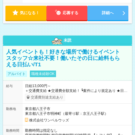
気になる！
応募する
詳細へ
未読
人気イベントも！好きな場所で働けるイベント
スタッフ☆来社不要！働いたその日に給料もら
える日払い/T1
アルバイト
職種未経験OK
日給13,000円～
給与
＋交通費支給 ★交通費全額支給！ ┗案件により規定あり ★日払
いOK！（規定あり） ┗働いたその日に現金GET♪ お仕事後はコ
交通費別途支給あり
ンビニATMから 日払い分を引き落とせます！ 【試用期間】試
用期間なし
東京都八王子市
勤務地
東京都八王子市明神町（最寄り駅：京王八王子駅）
株式会社ワンベルウッズ
勤務時間は指定なし
勤務時間