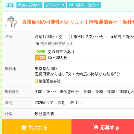
派遣
職種未経験OK
ブランクOK
WEB登録・面接OK
直接雇用の可能性があります！情報通信会社！当社
時給1700円＋交 【月収例】272,000円～ ■給与の
給与
交通費別途支給あり
交通費支給あり
交通費
25～30万円
月収例
東京都品川区
勤務地
五反田駅から徒歩7分
/
大崎広小路駅から徒歩5分
情報通信会社
9:00～16:00 ※休憩60分。10時～18時・10時～19時
勤務時間
2026/09/01～長期 ※9月～！
期間
履歴書不要
特徴
気になる！
応募する