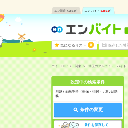
エン派遣
71573
件
エン バイト
82531
件
0
気になるリスト
保存した希
バイトTOP
関東
埼玉のアルバイト・バイト
設定中の検索条件
川越 / 金融事務（生保・損保） / 週5日勤
務
条件の変更
条件を保存して