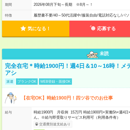
2026年08月下旬～長期 ※8月～！
期間
履歴書不要
/
40～50代活躍中
/
服装自由
/
電話対応なし
/
パソ
特徴
気になる！
応募する
未読
完全在宅＊時給1900円！週4日＆10～16時！
アシ
派遣
ブランクOK
WEB登録・面接OK
【在宅OK】時給1900円！四ツ谷でのお仕事
時給1900円 月収例 15万円 時給1900円×実働5h×
給与
ん。※給与即受取りサービス利用可（利用条件有）
交通費別途支給あり