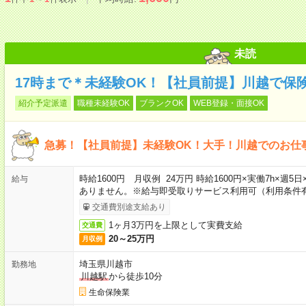
未読
17時まで＊未経験OK！【社員前提】川越で保
紹介予定派遣
職種未経験OK
ブランクOK
WEB登録・面接OK
急募！【社員前提】未経験OK！大手！川越でのお仕
時給1600円 月収例 24万円 時給1600円×実働7h×週
給与
ありません。※給与即受取りサービス利用可（利用条件
交通費別途支給あり
1ヶ月3万円を上限として実費支給
交通費
20～25万円
月収例
埼玉県川越市
勤務地
川越駅
から徒歩10分
生命保険業