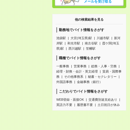
メールを受け取る
他の検索結果を見る
勤務地でバイト情報をさがす
池袋駅
大宮(埼玉県)駅
川越市駅
新河
岸駅
和光市駅
南古谷駅
霞ケ関(埼玉
県)駅
西川越駅
笠幡駅
職種でバイト情報をさがす
一般事務
営業事務
総務・人事・労務
経理・財務・会計・英文経理
貿易・国際事
務
その他事務系
秘書・セクレタリー
外国語事務
金融事務（銀行）
こだわりでバイト情報をさがす
WEB登録・面接OK
交通費別途支給あり
英語力不要
履歴書不要
土日祝日が休み