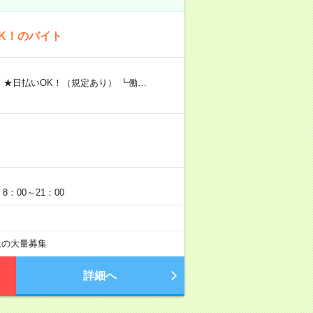
K！のバイト
 ★日払いOK！（規定あり） ┗働…
：00～21：00
以上の大量募集
詳細へ