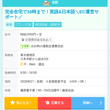
未読
完全在宅で16時まで！英語&日本語＼EC運営サ
ポート／
派遣
ブランクOK
WEB登録・面接OK
時給2450円＋交
給与
交通費別途支給あり
出社時の通勤交通費支給
交通費
東京都港区
勤務地
六本木駅から徒歩3分
IT・Web・通信
9:00～16:00
勤務時間
2026/8/17～長期 ※長期更新予定 ※8月～OK！
期間
履歴書不要
/
40～50代活躍中
/
服装自由
特徴
気になる！
応募する
詳細へ