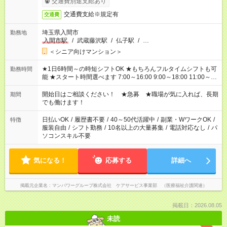
交通費別途支給あり
交通費支給※規定有
交通費
埼玉県入間市
勤務地
入間市駅
/
武蔵藤沢駅
/
仏子駅
/
…
＜シニア向けマンション＞
★1日6時間～の時短シフトOK ★もちろんフルタイムシフトも可
勤務時間
能 ★スタート時間選べます 7:00～16:00 9:00～18:00 11:00～
20:00 など 残業なし！ ※Wワークの場合、他のお仕事と合わせ
週40時間超の就業はご案内できません ※法令に基づき、週20時
開始日はご相談ください！ ★急募 ★職場が気に入れば、長期
期間
間以上勤務は社会保険への加入対象となります ※労働者派遣法
でも働けます！
（日雇い派遣の原則禁止）により、短時間・短期間の就業はご
案内が難しい場合があります
日払いOK
/
履歴書不要
/
40～50代活躍中
/
副業・WワークOK
/
特徴
服装自由
/
シフト勤務
/
10名以上の大量募集
/
電話対応なし
/
パ
ソコンスキル不要
気になる！
応募する
詳細へ
掲載元企業名
マンパワーグループ株式会社 ケアサービス事業部 （医療福祉介護関連）
掲載日：2026.08.05
未読