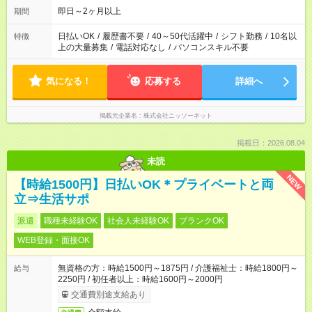
即日～2ヶ月以上
期間
日払いOK
/
履歴書不要
/
40～50代活躍中
/
シフト勤務
/
10名以
特徴
上の大量募集
/
電話対応なし
/
パソコンスキル不要
気になる！
応募する
詳細へ
掲載元企業名
株式会社ニッソーネット
掲載日：2026.08.04
未読
NEW
【時給1500円】日払いOK＊プライベートと両
立⇒生活サポ
派遣
職種未経験OK
社会人未経験OK
ブランクOK
WEB登録・面接OK
無資格の方：時給1500円～1875円 / 介護福祉士：時給1800円～
給与
2250円 / 初任者以上：時給1600円～2000円
交通費別途支給あり