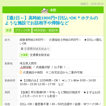
掲載日：2026.08.01
未読
【週2日～】高時給1900円×日払いOK＊ホテルの
ような施設でお話相手や掃除など
派遣
ブランクOK
WEB登録・面接OK
経験者時給1900円～ 介護福祉士時給1950円～ ★日払い/週払
給与
いOK
交通費別途支給あり
交通費全額支給
交通費
埼玉県入間市
勤務地
入間市駅
/
武蔵藤沢駅
/
仏子駅
/
…
介護施設や病院 ※ご自宅近辺からご案内可能
★【日勤のみ】1日5時間～OK！ ≪シフト例≫ 9:00～14:00
勤務時間
10:00～15:00 12:00～17:00 など
【急募】即日勤務OK！中旬～など開始日相談可 ★まずはお試
期間
し2カ月～のスタートも歓迎！
日払いOK
/
履歴書不要
/
40～50代活躍中
/
副業・WワークOK
/
特徴