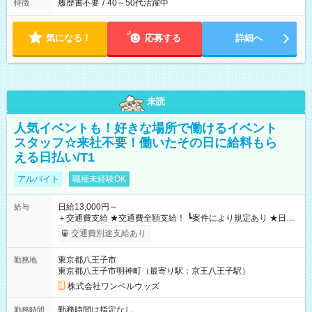
履歴書不要
/
40～50代活躍中
特徴
気になる！
応募する
詳細へ
未読
人気イベントも！好きな場所で働けるイベント
スタッフ☆来社不要！働いたその日に給料もら
える日払い/T1
アルバイト
職種未経験OK
日給13,000円～
給与
＋交通費支給 ★交通費全額支給！ ┗案件により規定あり ★日払
いOK！（規定あり） ┗働いたその日に現金GET♪ お仕事後はコ
交通費別途支給あり
ンビニATMから 日払い分を引き落とせます！ 【試用期間】試
用期間なし
東京都八王子市
勤務地
東京都八王子市明神町（最寄り駅：京王八王子駅）
株式会社ワンベルウッズ
勤務時間は指定なし
勤務時間