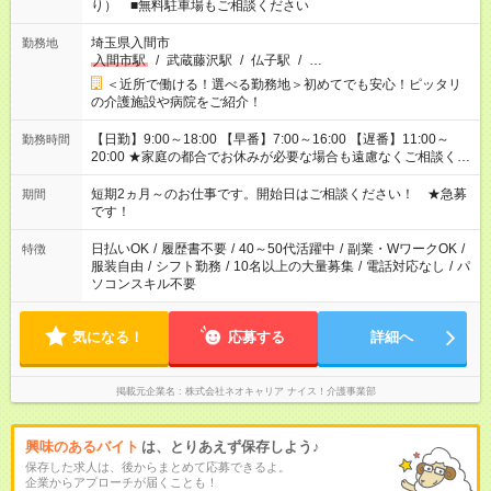
り） ■無料駐車場もご相談ください
埼玉県入間市
勤務地
入間市駅
/
武蔵藤沢駅
/
仏子駅
/
…
＜近所で働ける！選べる勤務地＞初めてでも安心！ピッタリ
の介護施設や病院をご紹介！
【日勤】9:00～18:00 【早番】7:00～16:00 【遅番】11:00～
勤務時間
20:00 ★家庭の都合でお休みが必要な場合も遠慮なくご相談くだ
さい。
短期2ヵ月～のお仕事です。開始日はご相談ください！ ★急募
期間
です！
日払いOK
/
履歴書不要
/
40～50代活躍中
/
副業・WワークOK
/
特徴
服装自由
/
シフト勤務
/
10名以上の大量募集
/
電話対応なし
/
パ
ソコンスキル不要
気になる！
応募する
詳細へ
掲載元企業名
株式会社ネオキャリア ナイス！介護事業部
興味のあるバイト
は、とりあえず保存しよう♪
保存した求人は、後からまとめて応募できるよ。
企業からアプローチが届くことも！