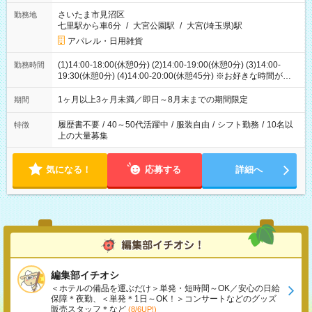
さいたま市見沼区
勤務地
七里駅から車6分
/
大宮公園駅
/
大宮(埼玉県)駅
アパレル・日用雑貨
(1)14:00-18:00(休憩0分) (2)14:00-19:00(休憩0分) (3)14:00-
勤務時間
19:30(休憩0分) (4)14:00-20:00(休憩45分) ※お好きな時間が選べ
ます
1ヶ月以上3ヶ月未満／即日～8月末までの期間限定
期間
履歴書不要
/
40～50代活躍中
/
服装自由
/
シフト勤務
/
10名以
特徴
上の大量募集
気になる！
応募する
詳細へ
編集部イチオシ
＜ホテルの備品を運ぶだけ＞単発・短時間～OK／安心の日給
保障＊夜勤、＜単発＊1日～OK！＞コンサートなどのグッズ
販売スタッフ＊など
(8/6UP!)