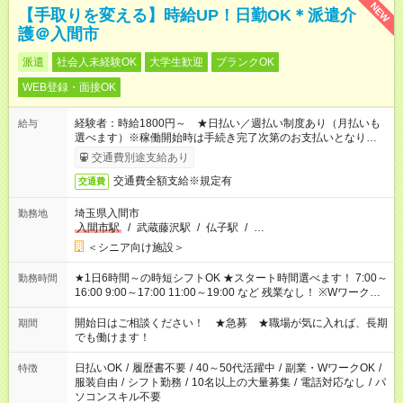
NEW
【手取りを変える】時給UP！日勤OK＊派遣介
護＠入間市
派遣
社会人未経験OK
大学生歓迎
ブランクOK
WEB登録・面接OK
経験者：時給1800円～ ★日払い／週払い制度あり（月払いも
給与
選べます）※稼働開始時は手続き完了次第のお支払いとなりま
す。
交通費別途支給あり
交通費全額支給※規定有
交通費
埼玉県入間市
勤務地
入間市駅
/
武蔵藤沢駅
/
仏子駅
/
…
＜シニア向け施設＞
★1日6時間～の時短シフトOK ★スタート時間選べます！ 7:00～
勤務時間
16:00 9:00～17:00 11:00～19:00 など 残業なし！ ※Wワークの
場合、他のお仕事と合わせ週40時間超の就業はご案内できませ
ん ※法令に基づき、週20時間以上勤務は社会保険への加入対象
開始日はご相談ください！ ★急募 ★職場が気に入れば、長期
期間
となります ※労働者派遣法（日雇い派遣の原則禁止）により、
でも働けます！
短時間・短期間の就業はご案内が難しい場合があります
日払いOK
/
履歴書不要
/
40～50代活躍中
/
副業・WワークOK
/
特徴
服装自由
/
シフト勤務
/
10名以上の大量募集
/
電話対応なし
/
パ
ソコンスキル不要