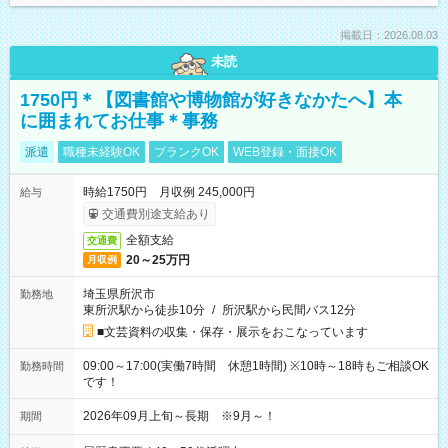
掲載日：2026.08.03
未読
1750円＊【図書館や博物館が好きなかたへ】本
に囲まれてお仕事＊事務
派遣
職種未経験OK
ブランクOK
WEB登録・面接OK
時給1750円 月収例 245,000円
給与
交通費別途支給あり
全額支給
交通費
20～25万円
月収例
埼玉県所沢市
勤務地
東所沢駅から徒歩10分
/
所沢駅から民間バス12分
■文芸資料の収集・保存・展示をおこなっています
09:00～17:00(実働7時間 休憩1時間) ※10時～18時もご相談OK
勤務時間
です！
2026年09月上旬～長期 ※9月～！
期間