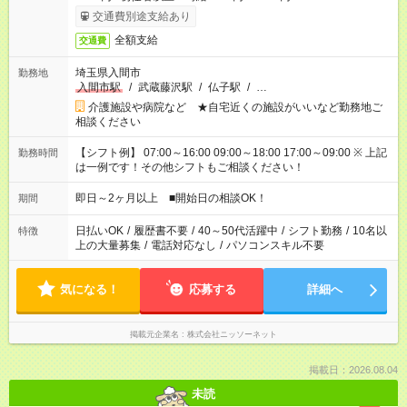
交通費別途支給あり
全額支給
交通費
埼玉県入間市
勤務地
入間市駅
/
武蔵藤沢駅
/
仏子駅
/
…
介護施設や病院など ★自宅近くの施設がいいなど勤務地ご
相談ください
【シフト例】 07:00～16:00 09:00～18:00 17:00～09:00 ※ 上記
勤務時間
は一例です！その他シフトもご相談ください！
即日～2ヶ月以上 ■開始日の相談OK！
期間
日払いOK
/
履歴書不要
/
40～50代活躍中
/
シフト勤務
/
10名以
特徴
上の大量募集
/
電話対応なし
/
パソコンスキル不要
気になる！
応募する
詳細へ
掲載元企業名
株式会社ニッソーネット
掲載日：2026.08.04
未読