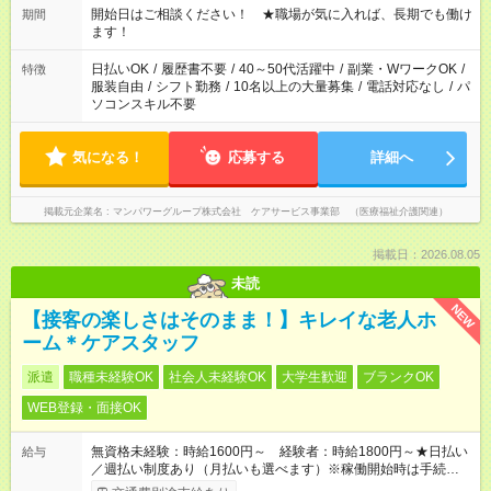
週40時間超の就業はご案内できません ※法令に基づき、週20時
開始日はご相談ください！ ★職場が気に入れば、長期でも働け
期間
間以上勤務は社会保険への加入対象となります ※労働者派遣法
ます！
（日雇い派遣の原則禁止）により、短時間・短期間の就業はご
案内が難しい場合があります
日払いOK
/
履歴書不要
/
40～50代活躍中
/
副業・WワークOK
/
特徴
服装自由
/
シフト勤務
/
10名以上の大量募集
/
電話対応なし
/
パ
ソコンスキル不要
気になる！
応募する
詳細へ
掲載元企業名
マンパワーグループ株式会社 ケアサービス事業部 （医療福祉介護関連）
掲載日：2026.08.05
未読
NEW
【接客の楽しさはそのまま！】キレイな老人ホ
ーム＊ケアスタッフ
派遣
職種未経験OK
社会人未経験OK
大学生歓迎
ブランクOK
WEB登録・面接OK
無資格未経験：時給1600円～ 経験者：時給1800円～★日払い
給与
／週払い制度あり（月払いも選べます）※稼働開始時は手続き完
了次第のお支払いとなります。