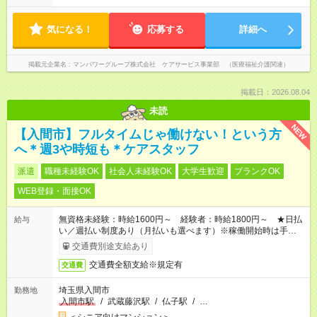
気になる！
応募する
詳細へ
掲載元企業名
マンパワーグループ株式会社 ケアサービス事業部 （医療福祉介護関連）
掲載日：2026.08.04
未読
NEW
【入間市】フルタイムじゃ働けない！という方
へ＊週3や時短も＊ケアスタッフ
派遣
職種未経験OK
社会人未経験OK
大学生歓迎
ブランクOK
WEB登録・面接OK
無資格未経験：時給1600円～ 経験者：時給1800円～ ★日払
給与
い／週払い制度あり（月払いも選べます）※稼働開始時は手続き
完了次第のお支払いとなります。
交通費別途支給あり
交通費全額支給※規定有
交通費
埼玉県入間市
勤務地
入間市駅
/
武蔵藤沢駅
/
仏子駅
/
…