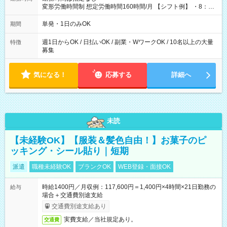
変形労働時間制 想定労働時間160時間/月 【シフト例】 ・8：00
～21：00
単発・1日のみOK
期間
週1日からOK / 日払いOK / 副業・WワークOK / 10名以上の大量
特徴
募集
気になる！
応募する
詳細へ
未読
【未経験OK】【服装＆髪色自由！】お菓子のピ
ッキング・シール貼り｜短期
派遣
職種未経験OK
ブランクOK
WEB登録・面接OK
時給1400円／月収例：117,600円＝1,400円×4時間×21日勤務の
給与
場合＋交通費別途支給
交通費別途支給あり
実費支給／当社規定あり。
交通費