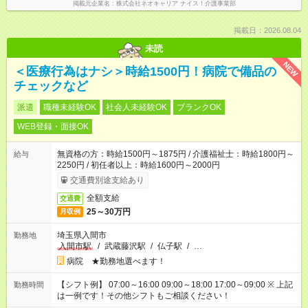
掲載元企業名
株式会社ネオキャリア ナイス！介護事業部
掲載日：2026.08.04
未読
NEW
＜医療行為はナシ＞時給1500円！病院で備品の
チェックなど
派遣
職種未経験OK
社会人未経験OK
ブランクOK
WEB登録・面接OK
無資格の方：時給1500円～1875円 / 介護福祉士：時給1800円～
給与
2250円 / 初任者以上：時給1600円～2000円
交通費別途支給あり
全額支給
交通費
25～30万円
月収例
埼玉県入間市
勤務地
入間市駅
/
武蔵藤沢駅
/
仏子駅
/
…
病院 ★勤務地選べます！
【シフト例】 07:00～16:00 09:00～18:00 17:00～09:00 ※ 上記
勤務時間
は一例です！その他シフトもご相談ください！