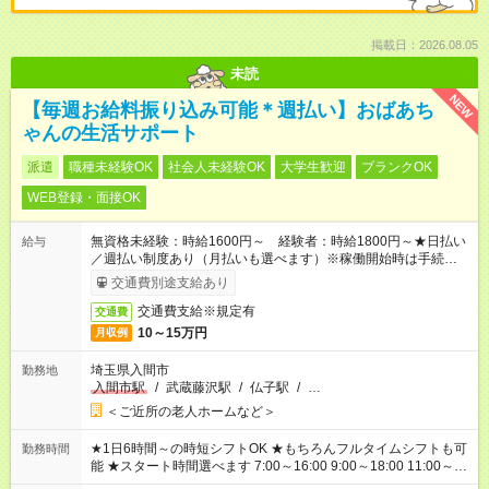
掲載日：2026.08.05
未読
NEW
【毎週お給料振り込み可能＊週払い】おばあち
ゃんの生活サポート
派遣
職種未経験OK
社会人未経験OK
大学生歓迎
ブランクOK
WEB登録・面接OK
無資格未経験：時給1600円～ 経験者：時給1800円～★日払い
給与
／週払い制度あり（月払いも選べます）※稼働開始時は手続き完
了次第のお支払いとなります。
交通費別途支給あり
交通費支給※規定有
交通費
10～15万円
月収例
埼玉県入間市
勤務地
入間市駅
/
武蔵藤沢駅
/
仏子駅
/
…
＜ご近所の老人ホームなど＞
★1日6時間～の時短シフトOK ★もちろんフルタイムシフトも可
勤務時間
能 ★スタート時間選べます 7:00～16:00 9:00～18:00 11:00～
20:00 など 残業なし！ ※Wワークの場合、他のお仕事と合わせ