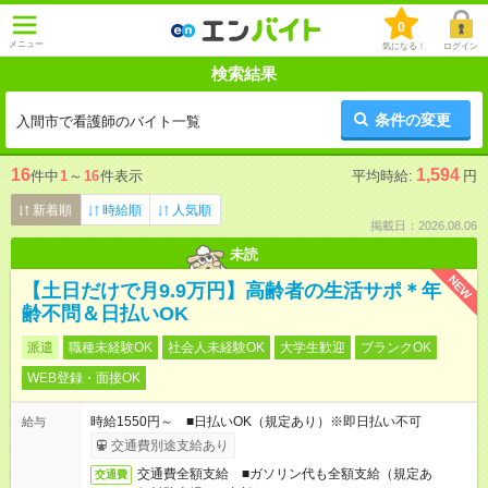
0
メニュー
気になる！
ログイン
検索結果
条件の変更
入間市で看護師のバイト一覧
16
1,594
件中
1
～
16
件表示
平均時給:
円
新着順
時給順
人気順
掲載日：2026.08.06
未読
NEW
【土日だけで月9.9万円】高齢者の生活サポ＊年
齢不問＆日払いOK
派遣
職種未経験OK
社会人未経験OK
大学生歓迎
ブランクOK
WEB登録・面接OK
時給1550円～ ■日払いOK（規定あり）※即日払い不可
給与
交通費別途支給あり
交通費全額支給 ■ガソリン代も全額支給（規定あ
交通費