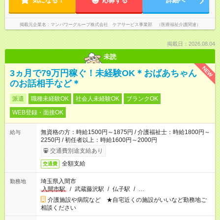
気になる！
応募する
詳細へ
掲載元企業名
マンパワーグループ株式会社 ケアサービス事業部 （医療福祉介護関連）
掲載日：2026.08.04
未読
NEW
3ヵ月で79万円稼ぐ！未経験OK＊おばあちゃん
のお話相手など＊
派遣
職種未経験OK
社会人未経験OK
ブランクOK
WEB登録・面接OK
無資格の方：時給1500円～1875円 / 介護福祉士：時給1800円～
給与
2250円 / 初任者以上：時給1600円～2000円
交通費別途支給あり
全額支給
交通費
埼玉県入間市
勤務地
入間市駅
/
武蔵藤沢駅
/
仏子駅
/
…
介護施設や病院など ★自宅近くの施設がいいなど勤務地ご
相談ください