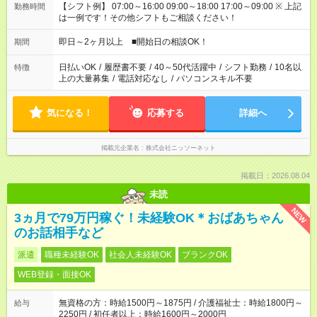
【シフト例】 07:00～16:00 09:00～18:00 17:00～09:00 ※ 上記
勤務時間
は一例です！その他シフトもご相談ください！
即日～2ヶ月以上 ■開始日の相談OK！
期間
日払いOK
/
履歴書不要
/
40～50代活躍中
/
シフト勤務
/
10名以
特徴
上の大量募集
/
電話対応なし
/
パソコンスキル不要
気になる！
応募する
詳細へ
掲載元企業名
株式会社ニッソーネット
掲載日：2026.08.04
未読
NEW
3ヵ月で79万円稼ぐ！未経験OK＊おばあちゃん
のお話相手など
派遣
職種未経験OK
社会人未経験OK
ブランクOK
WEB登録・面接OK
無資格の方：時給1500円～1875円 / 介護福祉士：時給1800円～
給与
2250円 / 初任者以上：時給1600円～2000円