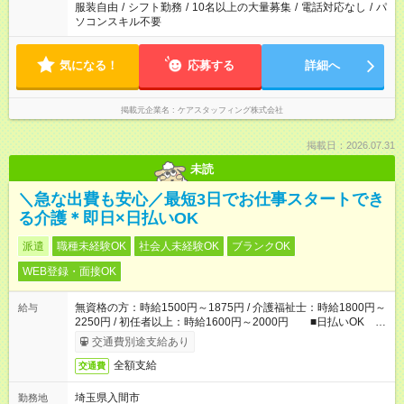
服装自由
/
シフト勤務
/
10名以上の大量募集
/
電話対応なし
/
パ
ソコンスキル不要
気になる！
応募する
詳細へ
掲載元企業名
ケアスタッフィング株式会社
掲載日：2026.07.31
未読
＼急な出費も安心／最短3日でお仕事スタートでき
る介護＊即日×日払いOK
派遣
職種未経験OK
社会人未経験OK
ブランクOK
WEB登録・面接OK
無資格の方：時給1500円～1875円 / 介護福祉士：時給1800円～
給与
2250円 / 初任者以上：時給1600円～2000円 ■日払いOK ■
日収例：1万2000円（時給1500円×8h）
交通費別途支給あり
全額支給
交通費
埼玉県入間市
勤務地