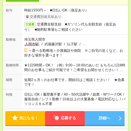
時給1550円～ ■日払いOK（規定あり）
給与
交通費別途支給あり
交通費全額支給 ■ガソリン代も全額支給（規定あ
交通費
り） ■無料駐車場もご相談ください
埼玉県入間市
勤務地
入間市駅
/
武蔵藤沢駅
/
仏子駅
/
…
＜選べる勤務地＞介護施設や病院 ※ご自宅の近くなど、お
好きな場所を選べます！
★1日5時間～OK！ （例）9:00～18:00のあいだ もちろん1日8時
勤務時間
間のお仕事もご紹介可能です！ご希望をお聞かせください！ ★
家庭の都合でお休みが必要な場合も遠慮なくご相談ください。
※週最低15時間以上の勤務が必要です
短期2ヵ月～のお仕事です。開始日はご相談ください！ ★急募
期間
です！
日払いOK
/
履歴書不要
/
40～50代活躍中
/
副業・WワークOK
/
特徴
服装自由
/
シフト勤務
/
10名以上の大量募集
/
電話対応なし
/
パ
ソコンスキル不要
気になる！
応募する
詳細へ