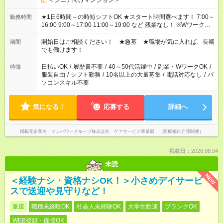
＜シニア向けマンション＞
★1日6時間～の時短シフトOK ★スタート時間選べます！ 7:00～
勤務時間
16:00 9:00～17:00 11:00～19:00 など 残業なし！ ※Wワークの
場合、他のお仕事と合わせ週40時間超の就業はご案内できませ
ん ※法令に基づき、週20時間以上勤務は社会保険への加入対象
開始日はご相談ください！ ★急募 ★職場が気に入れば、長期
期間
となります ※労働者派遣法（日雇い派遣の原則禁止）により、
でも働けます！
短時間・短期間の就業はご案内が難しい場合があります
日払いOK
/
履歴書不要
/
40～50代活躍中
/
副業・WワークOK
/
特徴
服装自由
/
シフト勤務
/
10名以上の大量募集
/
電話対応なし
/
パ
ソコンスキル不要
気になる！
応募する
詳細へ
掲載元企業名
マンパワーグループ株式会社 ケアサービス事業部 （医療福祉介護関連）
掲載日：2026.08.04
未読
NEW
＜経験ナシ・資格ナシOK！＞小さめデイサービ
スで送迎や見守りなど！
派遣
職種未経験OK
社会人未経験OK
大学生歓迎
ブランクOK
WEB登録・面接OK