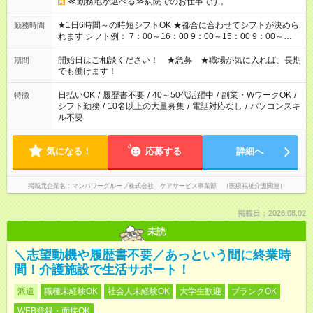
≪勤務地が選べる≫病院でのお仕事です。
★1日6時間～の時短シフトOK ★都合に合わせてシフトが決めら
勤務時間
れます シフト例： 7：00～16：00 9：00～15：00 9：00～
18：00 11：00～20：00 など ※Wワークの場合、他のお仕事と
合わせ週40時間超の就業はご案内できません ※法令に基づき、
開始日はご相談ください！ ★急募 ★職場が気に入れば、長期
期間
週20時間以上勤務は社会保険への加入対象となります ※労働者
でも働けます！
派遣法（日雇い派遣の原則禁止）により、短時間・短期間の就
業はご案内が難しい場合があります
日払いOK
/
履歴書不要
/
40～50代活躍中
/
副業・WワークOK
/
特徴
シフト勤務
/
10名以上の大量募集
/
電話対応なし
/
パソコンスキ
ル不要
気になる！
応募する
詳細へ
掲載元企業名
マンパワーグループ株式会社 ケアサービス事業部 （医療福祉介護関連）
掲載日：2026.08.02
未読
＼志望動機や履歴書不要／あっという間に終業時
間！介護施設で生活サポート！
派遣
職種未経験OK
社会人未経験OK
大学生歓迎
ブランクOK
WEB登録・面接OK