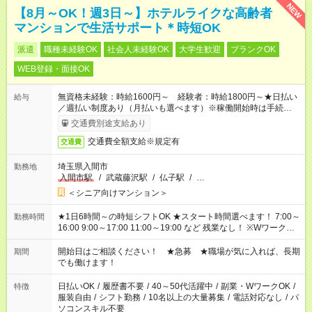
NEW
【8月～OK！週3日～】ホテルライクな高齢者
マンションで生活サポート＊時短OK
派遣
職種未経験OK
社会人未経験OK
大学生歓迎
ブランクOK
WEB登録・面接OK
無資格未経験：時給1600円～ 経験者：時給1800円～★日払い
給与
／週払い制度あり（月払いも選べます）※稼働開始時は手続き完
了次第のお支払いとなります。
交通費別途支給あり
交通費全額支給※規定有
交通費
埼玉県入間市
勤務地
入間市駅
/
武蔵藤沢駅
/
仏子駅
/
…
＜シニア向けマンション＞
★1日6時間～の時短シフトOK ★スタート時間選べます！ 7:00～
勤務時間
16:00 9:00～17:00 11:00～19:00 など 残業なし！ ※Wワークの
場合、他のお仕事と合わせ週40時間超の就業はご案内できませ
ん ※法令に基づき、週20時間以上勤務は社会保険への加入対象
開始日はご相談ください！ ★急募 ★職場が気に入れば、長期
期間
となります ※労働者派遣法（日雇い派遣の原則禁止）により、
でも働けます！
短時間・短期間の就業はご案内が難しい場合があります
日払いOK
/
履歴書不要
/
40～50代活躍中
/
副業・WワークOK
/
特徴
服装自由
/
シフト勤務
/
10名以上の大量募集
/
電話対応なし
/
パ
ソコンスキル不要