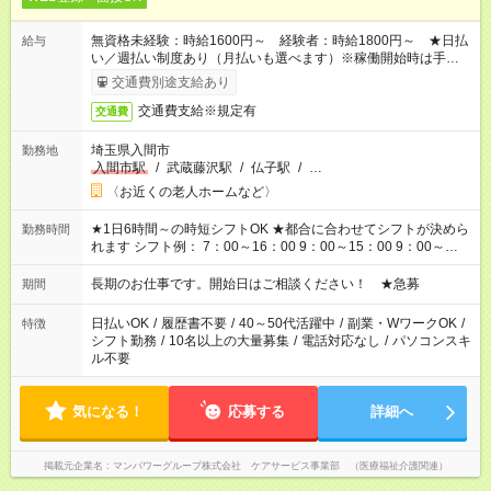
無資格未経験：時給1600円～ 経験者：時給1800円～ ★日払
給与
い／週払い制度あり（月払いも選べます）※稼働開始時は手続き
完了次第のお支払いとなります。
交通費別途支給あり
交通費支給※規定有
交通費
埼玉県入間市
勤務地
入間市駅
/
武蔵藤沢駅
/
仏子駅
/
…
〈お近くの老人ホームなど〉
★1日6時間～の時短シフトOK ★都合に合わせてシフトが決めら
勤務時間
れます シフト例： 7：00～16：00 9：00～15：00 9：00～
18：00 11：00～20：00 など ※Wワークの場合、他のお仕事と
合わせ週40時間超の就業はご案内できません ※法令に基づき、
長期のお仕事です。開始日はご相談ください！ ★急募
期間
週20時間以上勤務は社会保険への加入対象となります ※労働者
派遣法（日雇い派遣の原則禁止）により、短時間・短期間の就
日払いOK
/
履歴書不要
/
40～50代活躍中
/
副業・WワークOK
/
特徴
業はご案内が難しい場合があります
シフト勤務
/
10名以上の大量募集
/
電話対応なし
/
パソコンスキ
ル不要
気になる！
応募する
詳細へ
掲載元企業名
マンパワーグループ株式会社 ケアサービス事業部 （医療福祉介護関連）