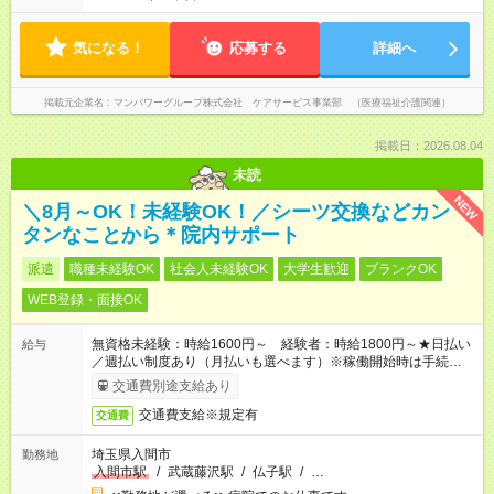
気になる！
応募する
詳細へ
掲載元企業名
マンパワーグループ株式会社 ケアサービス事業部 （医療福祉介護関連）
掲載日：2026.08.04
未読
NEW
＼8月～OK！未経験OK！／シーツ交換などカン
タンなことから＊院内サポート
派遣
職種未経験OK
社会人未経験OK
大学生歓迎
ブランクOK
WEB登録・面接OK
無資格未経験：時給1600円～ 経験者：時給1800円～★日払い
給与
／週払い制度あり（月払いも選べます）※稼働開始時は手続き完
了次第のお支払いとなります。
交通費別途支給あり
交通費支給※規定有
交通費
埼玉県入間市
勤務地
入間市駅
/
武蔵藤沢駅
/
仏子駅
/
…