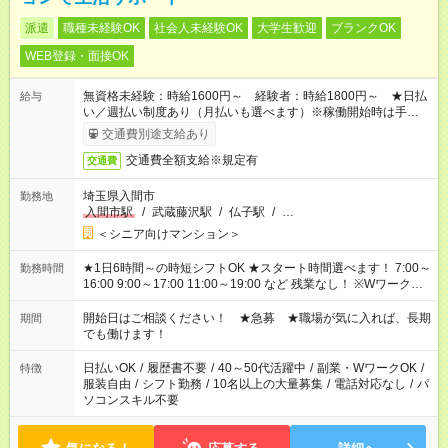
派遣
職種未経験OK
社会人未経験OK
大学生歓迎
ブランクOK
WEB登録・面接OK
無資格未経験：時給1600円～ 経験者：時給1800円～ ★日払
給与
い／週払い制度あり（月払いも選べます）※稼働開始時は手続き
完了次第のお支払いとなります。
交通費別途支給あり
交通費全額支給※規定有
交通費
埼玉県入間市
勤務地
入間市駅
/
武蔵藤沢駅
/
仏子駅
/
…
＜シニア向けマンション＞
★1日6時間～の時短シフトOK ★スタート時間選べます！ 7:00～
勤務時間
16:00 9:00～17:00 11:00～19:00 など 残業なし！ ※Wワークの
場合、他のお仕事と合わせ週40時間超の就業はご案内できませ
ん ※法令に基づき、週20時間以上勤務は社会保険への加入対象
開始日はご相談ください！ ★急募 ★職場が気に入れば、長期
期間
となります ※労働者派遣法（日雇い派遣の原則禁止）により、
でも働けます！
短時間・短期間の就業はご案内が難しい場合があります
日払いOK
/
履歴書不要
/
40～50代活躍中
/
副業・WワークOK
/
特徴
服装自由
/
シフト勤務
/
10名以上の大量募集
/
電話対応なし
/
パ
ソコンスキル不要