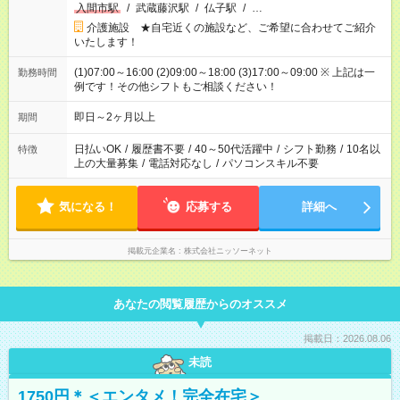
入間市駅
/
武蔵藤沢駅
/
仏子駅
/
…
介護施設 ★自宅近くの施設など、ご希望に合わせてご紹介
いたします！
(1)07:00～16:00 (2)09:00～18:00 (3)17:00～09:00 ※ 上記は一
勤務時間
例です！その他シフトもご相談ください！
即日～2ヶ月以上
期間
日払いOK
/
履歴書不要
/
40～50代活躍中
/
シフト勤務
/
10名以
特徴
上の大量募集
/
電話対応なし
/
パソコンスキル不要
気になる！
応募する
詳細へ
掲載元企業名
株式会社ニッソーネット
あなたの閲覧履歴からのオススメ
掲載日：2026.08.06
未読
1750円＊＜エンタメ！完全在宅＞