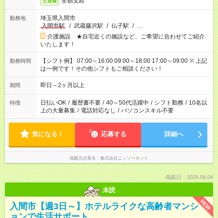
全額支給
交通費
埼玉県入間市
勤務地
入間市駅
/
武蔵藤沢駅
/
仏子駅
/
…
介護施設 ★自宅近くの施設など、ご希望に合わせてご紹介
いたします！
【シフト例】 07:00～16:00 09:00～18:00 17:00～09:00 ※ 上記
勤務時間
は一例です！その他シフトもご相談ください！
即日～2ヶ月以上
期間
日払いOK
/
履歴書不要
/
40～50代活躍中
/
シフト勤務
/
10名以
特徴
上の大量募集
/
電話対応なし
/
パソコンスキル不要
気になる！
応募する
詳細へ
掲載元企業名
株式会社ニッソーネット
掲載日：2026.08.04
未読
NEW
入間市【週3日～】ホテルライクな高齢者マンシ
ョンで生活サポート