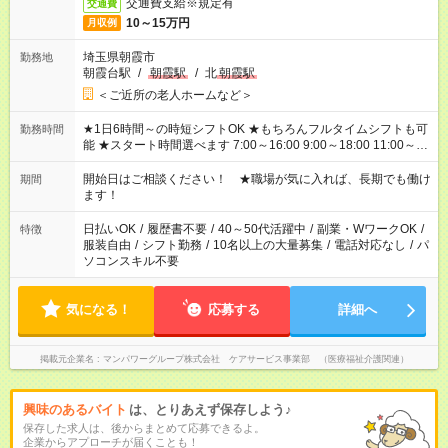
交通費支給※規定有
交通費
10～15万円
月収例
埼玉県朝霞市
勤務地
朝霞台駅
/
朝霞駅
/
北
朝霞駅
＜ご近所の老人ホームなど＞
★1日6時間～の時短シフトOK ★もちろんフルタイムシフトも可
勤務時間
能 ★スタート時間選べます 7:00～16:00 9:00～18:00 11:00～
20:00 など 残業なし！ ※Wワークの場合、他のお仕事と合わせ
週40時間超の就業はご案内できません ※法令に基づき、週20時
開始日はご相談ください！ ★職場が気に入れば、長期でも働け
期間
間以上勤務は社会保険への加入対象となります ※労働者派遣法
ます！
（日雇い派遣の原則禁止）により、短時間・短期間の就業はご
案内が難しい場合があります
日払いOK
/
履歴書不要
/
40～50代活躍中
/
副業・WワークOK
/
特徴
服装自由
/
シフト勤務
/
10名以上の大量募集
/
電話対応なし
/
パ
ソコンスキル不要
気になる！
応募する
詳細へ
掲載元企業名
マンパワーグループ株式会社 ケアサービス事業部 （医療福祉介護関連）
興味のあるバイト
は、とりあえず保存しよう♪
保存した求人は、後からまとめて応募できるよ。
企業からアプローチが届くことも！