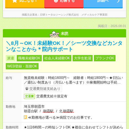
気になる！
応募する
詳細へ
掲載元企業名
日研トータルソーシング株式会社 メディカルケア事業部
掲載日：2026.08.01
未読
＼8月～OK！未経験OK！／シーツ交換などカンタ
ンなことから＊院内サポート
派遣
職種未経験OK
社会人未経験OK
大学生歓迎
ブランクOK
WEB登録・面接OK
無資格未経験：時給1600円～ 経験者：時給1800円～★日払い
給与
／週払い制度あり（月払いも選べます）※稼働開始時は手続き完
了次第のお支払いとなります。
交通費別途支給あり
交通費支給※規定有
交通費
埼玉県朝霞市
勤務地
朝霞台駅
/
朝霞駅
/
北
朝霞駅
≪勤務地が選べる≫病院でのお仕事です。
★1日6時間～の時短シフトOK ★都合に合わせてシフトが決めら
勤務時間