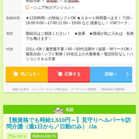
朝霞台駅
/
朝霞駅
/
北
朝霞駅
＜シニア向けマンション＞
★1日6時間～の時短シフトOK ★スタート時間選べます！ 7:00～
勤務時間
16:00 9:00～17:00 11:00～19:00 など 残業なし！ ※Wワークの
場合、他のお仕事と合わせ週40時間超の就業はご案内できませ
ん ※法令に基づき、週20時間以上勤務は社会保険への加入対象
開始日はご相談ください！ ★急募 ★職場が気に入れば、長期
期間
となります ※労働者派遣法（日雇い派遣の原則禁止）により、
でも働けます！
短時間・短期間の就業はご案内が難しい場合があります
日払いOK
/
履歴書不要
/
40～50代活躍中
/
副業・WワークOK
/
特徴
服装自由
/
シフト勤務
/
10名以上の大量募集
/
電話対応なし
/
パ
ソコンスキル不要
気になる！
応募する
詳細へ
掲載元企業名
マンパワーグループ株式会社 ケアサービス事業部 （医療福祉介護関連）
未読
【無資格でも時給1,510円～】見守りヘルパー✨訪
問介護（週1日から／日勤のみ） /Ja
アルバイト
職種未経験OK