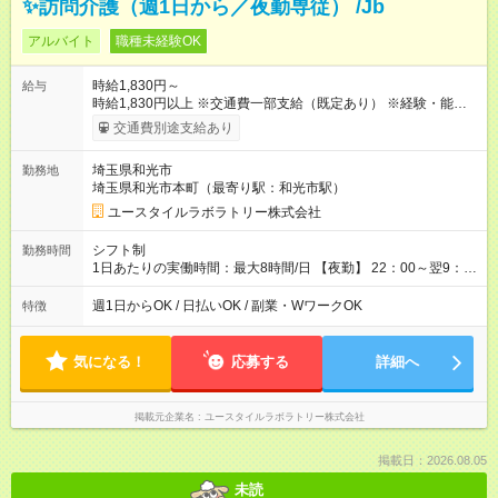
✨訪問介護（週1日から／夜勤専従） /Jb
アルバイト
職種未経験OK
時給1,830円～
給与
時給1,830円以上 ※交通費一部支給（既定あり） ※経験・能力を
考慮して決定します 【収入例】 週1回勤務の場合：1,830円×8時
交通費別途支給あり
間×4回=5万8,560円 週3回勤務の場合：1,830円×8時間×12回
=17万5,680円 【試用期間】試用期間あり 試用期間の長さ：2ヶ
埼玉県和光市
勤務地
月 ※ 雇用形態と給与に、本採用時と異なる部分があります。 雇
埼玉県和光市本町（最寄り駅：和光市駅）
用形態：本採用時と同じです。 給与：時給 1,580円以上
ユースタイルラボラトリー株式会社
シフト制
勤務時間
1日あたりの実働時間：最大8時間/日 【夜勤】 22：00～翌9：
00 ※週1日～OK ／ 夜勤専従 ＊＊ 勤務時間例 ＊＊ ■22時か
ら翌7時 ■23時から翌8時 ■24時から翌9時 など ※上記の時間
週1日からOK / 日払いOK / 副業・WワークOK
特徴
内で8時間勤務（休憩1時間）ご利用者様により、時間は異なり
ます。 ※曜日固定（毎週同じ曜日での勤務となります）
気になる！
応募する
詳細へ
掲載元企業名
ユースタイルラボラトリー株式会社
掲載日：2026.08.05
未読