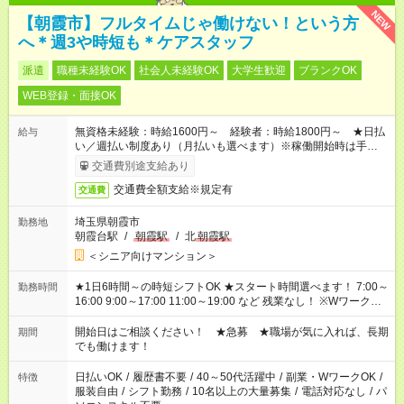
NEW
【朝霞市】フルタイムじゃ働けない！という方
へ＊週3や時短も＊ケアスタッフ
派遣
職種未経験OK
社会人未経験OK
大学生歓迎
ブランクOK
WEB登録・面接OK
無資格未経験：時給1600円～ 経験者：時給1800円～ ★日払
給与
い／週払い制度あり（月払いも選べます）※稼働開始時は手続き
完了次第のお支払いとなります。
交通費別途支給あり
交通費全額支給※規定有
交通費
埼玉県朝霞市
勤務地
朝霞台駅
/
朝霞駅
/
北
朝霞駅
＜シニア向けマンション＞
★1日6時間～の時短シフトOK ★スタート時間選べます！ 7:00～
勤務時間
16:00 9:00～17:00 11:00～19:00 など 残業なし！ ※Wワークの
場合、他のお仕事と合わせ週40時間超の就業はご案内できませ
ん ※法令に基づき、週20時間以上勤務は社会保険への加入対象
開始日はご相談ください！ ★急募 ★職場が気に入れば、長期
期間
となります ※労働者派遣法（日雇い派遣の原則禁止）により、
でも働けます！
短時間・短期間の就業はご案内が難しい場合があります
日払いOK
/
履歴書不要
/
40～50代活躍中
/
副業・WワークOK
/
特徴
服装自由
/
シフト勤務
/
10名以上の大量募集
/
電話対応なし
/
パ