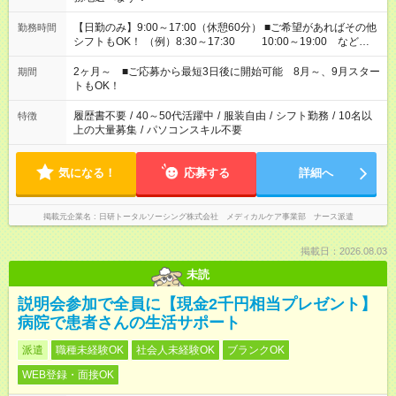
【日勤のみ】9:00～17:00（休憩60分） ■ご希望があればその他
勤務時間
シフトもOK！ （例）8:30～17:30 10:00～19:00 など
「家族とお休みを合わせたい」 「できれば残業はしたくない」
など、あなたのご希望に沿ったお仕事をご紹介します！ ※Wワ
2ヶ月～ ■ご応募から最短3日後に開始可能 8月～、9月スター
期間
ーク希望の方へ 今ご覧のお仕事で希望する勤務時間と、もう1つ
トもOK！
のお仕事の勤務時間。 合計で週40時間を超える場合は応募でき
ません
履歴書不要
/
40～50代活躍中
/
服装自由
/
シフト勤務
/
10名以
特徴
上の大量募集
/
パソコンスキル不要
気になる！
応募する
詳細へ
掲載元企業名
日研トータルソーシング株式会社 メディカルケア事業部 ナース派遣
掲載日：2026.08.03
未読
説明会参加で全員に【現金2千円相当プレゼント】
病院で患者さんの生活サポート
派遣
職種未経験OK
社会人未経験OK
ブランクOK
WEB登録・面接OK