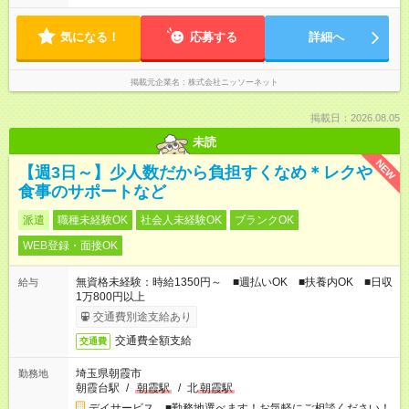
気になる！
応募する
詳細へ
掲載元企業名
株式会社ニッソーネット
掲載日：2026.08.05
未読
NEW
【週3日～】少人数だから負担すくなめ＊レクや
食事のサポートなど
派遣
職種未経験OK
社会人未経験OK
ブランクOK
WEB登録・面接OK
無資格未経験：時給1350円～ ■週払いOK ■扶養内OK ■日収
給与
1万800円以上
交通費別途支給あり
交通費全額支給
交通費
埼玉県朝霞市
勤務地
朝霞台駅
/
朝霞駅
/
北
朝霞駅
デイサービス ■勤務地選べます！お気軽にご相談ください！