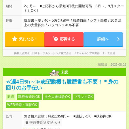
「家族とお休みを合わせたい」 「できれば残業はしたくない」
など、あなたのご希望に沿ったお仕事をご紹介します！ ※Wワ
2ヶ月～ ■ご応募から最短3日後に開始可能 8月～、9月スター
期間
ーク希望の方へ 今ご覧のお仕事で希望する勤務時間と、もう1つ
トもOK！
のお仕事の勤務時間。 合計で週40時間を超える場合は応募でき
ません
履歴書不要
/
40～50代活躍中
/
服装自由
/
シフト勤務
/
10名以
特徴
上の大量募集
/
パソコンスキル不要
気になる！
応募する
詳細へ
掲載元企業名
日研トータルソーシング株式会社 メディカルケア事業部 ナース派遣
掲載日：2026.08.02
未読
≪週4日5h～≫志望動機も履歴書も不要！＊身の
回りのお手伝い
派遣
職種未経験OK
社会人未経験OK
ブランクOK
WEB登録・面接OK
無資格未経験：時給1350円～ ■週払いOK ■扶養内OK
給与
交通費別途支給あり