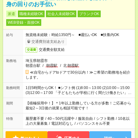
身の回りのお手伝い
派遣
職種未経験OK
社会人未経験OK
ブランクOK
WEB登録・面接OK
無資格未経験：時給1350円～ ■週払いOK ■扶養内OK
給与
交通費別途支給あり
交通費全額支給
交通費
埼玉県朝霞市
勤務地
朝霞台駅
/
朝霞駅
/
北
朝霞駅
≪自宅からドアtoドアで30分以内！≫ご希望の勤務地を紹介
します。
1日5時間からOK！ ■シフト例 (1)8:00～13:00 (2)10:00～15:00
勤務時間
(3)12:00～17:00 「子どもたちが学校に行く間だけ働きたい」
「余裕を持って夕飯の準備がしたい」 「午前中は働いて、午後
はプライベートの時間にしたい」 など、ご希望を教えてくださ
【積極採用中！】＊1年以上勤務している方が多数！ご応募から
期間
いね。 ※Wワーク希望の方へ 今ご覧のお仕事で希望する勤務時
最短2～3日後の就業も相談可能です！
間と、もう1つのお仕事の勤務時間。 合計で週40時間を超える
場合は応募できません。
履歴書不要
/
40～50代活躍中
/
服装自由
/
シフト勤務
/
10名以
特徴
上の大量募集
/
電話対応なし
/
パソコンスキル不要