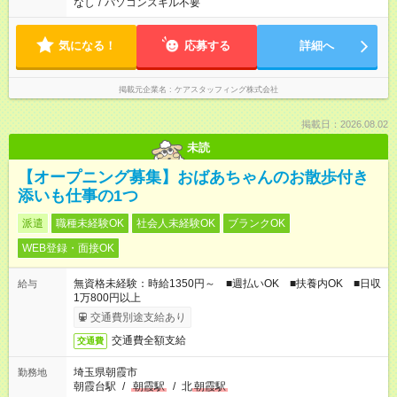
なし
/
パソコンスキル不要
気になる！
応募する
詳細へ
掲載元企業名
ケアスタッフィング株式会社
掲載日：2026.08.02
未読
【オープニング募集】おばあちゃんのお散歩付き
添いも仕事の1つ
派遣
職種未経験OK
社会人未経験OK
ブランクOK
WEB登録・面接OK
無資格未経験：時給1350円～ ■週払いOK ■扶養内OK ■日収
給与
1万800円以上
交通費別途支給あり
交通費全額支給
交通費
埼玉県朝霞市
勤務地
朝霞台駅
/
朝霞駅
/
北
朝霞駅