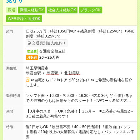
見守り
派遣
職種未経験OK
社会人未経験OK
ブランクOK
WEB登録・面接OK
日収2.5万円：時給1350円×8h＋残業割増（時給1.25×8h）+深夜
給与
割増（時給0.25×5h）
交通費別途支給あり
交通費全額支給
交通費
20～25万円
月収例
埼玉県朝霞市
勤務地
朝霞台駅
/
朝霞駅
/
北
朝霞駅
≪自宅からドアtoドアで30分以内！≫ご希望の勤務地を紹介
します。
▽シフト例 ・16:30～翌9:30 ・16:30～翌10:30など ※慣れるま
勤務時間
での最初のうちは日勤からのスタート！ ※Wワーク希望の方へ
今ご覧のお仕事で希望する勤務時間と、もう1つのお仕事の勤務
時間。 合計で週40時間を超える場合は応募できません。
【8月中のスタートOK！急募！】2カ月～ ■ご応募から最短2～
期間
3日後に就業が可能です！
週1日からOK
/
履歴書不要
/
40～50代活躍中
/
服装自由
/
シフ
特徴
ト勤務
/
10名以上の大量募集
/
電話対応なし
/
パソコンスキル不
要