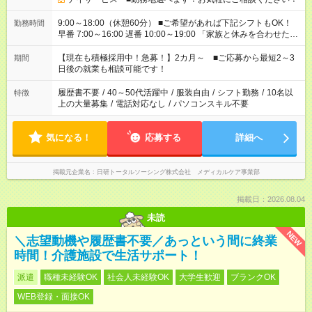
9:00～18:00（休憩60分） ■ご希望があれば下記シフトもOK！
勤務時間
早番 7:00～16:00 遅番 10:00～19:00 「家族と休みを合わせた
い」 「余裕を持って夕飯の準備がしたい」 「できれば残業はし
たくない」 など、ご希望を教えてくださいね。 ※Wワーク希望
【現在も積極採用中！急募！】2カ月～ ■ご応募から最短2～3
期間
の方へ 今ご覧のお仕事で希望する勤務時間と、もう1つのお仕事
日後の就業も相談可能です！
の勤務時間。 合計で週40時間を超える場合は応募できません。
履歴書不要
/
40～50代活躍中
/
服装自由
/
シフト勤務
/
10名以
特徴
上の大量募集
/
電話対応なし
/
パソコンスキル不要
気になる！
応募する
詳細へ
掲載元企業名
日研トータルソーシング株式会社 メディカルケア事業部
掲載日：2026.08.04
未読
NEW
＼志望動機や履歴書不要／あっという間に終業
時間！介護施設で生活サポート！
派遣
職種未経験OK
社会人未経験OK
大学生歓迎
ブランクOK
WEB登録・面接OK