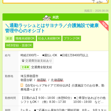
掲載日：2026.08.06
未読
NEW
＼通勤ラッシュとはサヨナラ／介護施設で健康
管理中心のオシゴト
派遣
職種未経験OK
社会人未経験OK
ブランクOK
WEB登録・面接OK
時給2300円～ ■週払いOK ■日収1万8400円以上
給与
交通費別途支給あり
交通費全額支給
交通費
埼玉県朝霞市
勤務地
朝霞台駅
/
朝霞駅
/
北
朝霞駅
【自宅からドアtoドアで30分以内】介護施設でのお仕事。勤
務地選べます！
【日勤のみ】9:00～18:00（休憩60分） ■ご希望があればその他
勤務時間
シフトもOK！ （例）8:30～17:30 10:00～19:00 など
「家族とお休みを合わせたい」 「余裕を持って夕飯の準備がし
たい」 「できれば残業はしたくない」 など、ご希望があれば教
2ヶ月～ ■ご応募から最短3日後に開始可能 8月～、9月スター
期間