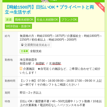
NEW
【時給1500円】日払いOK＊プライベートと両
立⇒生活サポ
派遣
職種未経験OK
社会人未経験OK
ブランクOK
WEB登録・面接OK
無資格の方：時給1500円～1875円 / 介護福祉士：時給1800円～
給与
2250円 / 初任者以上：時給1600円～2000円
交通費別途支給あり
全額支給
交通費
埼玉県朝霞市
勤務地
朝霞台駅
/
朝霞駅
/
北
朝霞駅
介護施設 ★自宅近くの施設など、ご希望に合わせてご紹介
いたします！
【シフト例】 07:00～16:00 09:00～18:00 17:00～09:00 ※ 上記
勤務時間
は一例です！その他シフトもご相談ください！
即日～2ヶ月以上
期間
日払いOK
/
履歴書不要
/
40～50代活躍中
/
シフト勤務
/
10名以
特徴
上の大量募集
/
電話対応なし
/
パソコンスキル不要