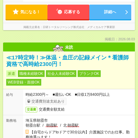
気になる！
応募する
詳細へ
掲載元企業名
日研トータルソーシング株式会社 メディカルケア事業部
掲載日：2026.08.03
未読
≪17時定時！≫体温・血圧の記録メイン＊看護師
資格で高時給2300円！
派遣
職種未経験OK
社会人未経験OK
ブランクOK
WEB登録・面接OK
時給2300円～ ■週払いOK ■日収1万8400円以上
給与
交通費別途支給あり
交通費全額支給
交通費
埼玉県朝霞市
勤務地
朝霞台駅
/
朝霞駅
/
北
朝霞駅
【自宅からドアtoドアで30分以内】介護施設でのお仕事。勤
務地選べます！