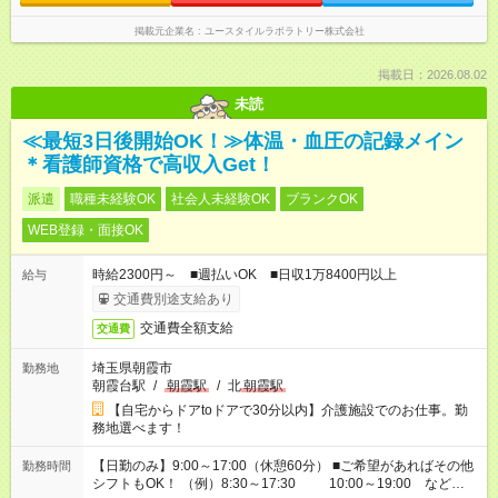
掲載元企業名
ユースタイルラボラトリー株式会社
掲載日：2026.08.02
未読
≪最短3日後開始OK！≫体温・血圧の記録メイン
＊看護師資格で高収入Get！
派遣
職種未経験OK
社会人未経験OK
ブランクOK
WEB登録・面接OK
時給2300円～ ■週払いOK ■日収1万8400円以上
給与
交通費別途支給あり
交通費全額支給
交通費
埼玉県朝霞市
勤務地
朝霞台駅
/
朝霞駅
/
北
朝霞駅
【自宅からドアtoドアで30分以内】介護施設でのお仕事。勤
務地選べます！
【日勤のみ】9:00～17:00（休憩60分） ■ご希望があればその他
勤務時間
シフトもOK！ （例）8:30～17:30 10:00～19:00 など