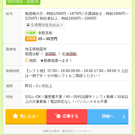
WEB登録・面接OK
無資格の方：時給1500円～1875円 / 介護福祉士：時給1800円～
給与
2250円 / 初任者以上：時給1600円～2000円
交通費別途支給あり
全額支給
交通費
25～30万円
月収例
埼玉県朝霞市
勤務地
朝霞台駅
/
朝霞駅
/
北
朝霞駅
病院 ★勤務地選べます！
【シフト例】 07:00～16:00 09:00～18:00 17:00～09:00 ※ 上記
勤務時間
は一例です！その他シフトもご相談ください！
即日～2ヶ月以上
期間
日払いOK
/
履歴書不要
/
40～50代活躍中
/
シフト勤務
/
10名以
特徴
上の大量募集
/
電話対応なし
/
パソコンスキル不要
気になる！
応募する
詳細へ
掲載元企業名
株式会社ニッソーネット