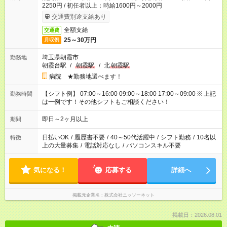
2250円 / 初任者以上：時給1600円～2000円
交通費別途支給あり
全額支給
交通費
25～30万円
月収例
埼玉県朝霞市
勤務地
朝霞台駅
/
朝霞駅
/
北
朝霞駅
病院 ★勤務地選べます！
【シフト例】 07:00～16:00 09:00～18:00 17:00～09:00 ※ 上記
勤務時間
は一例です！その他シフトもご相談ください！
即日～2ヶ月以上
期間
日払いOK
/
履歴書不要
/
40～50代活躍中
/
シフト勤務
/
10名以
特徴
上の大量募集
/
電話対応なし
/
パソコンスキル不要
気になる！
応募する
詳細へ
掲載元企業名
株式会社ニッソーネット
掲載日：2026.08.01