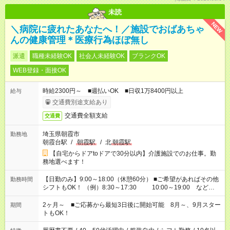
未読
NEW
＼病院に疲れたあなたへ！／施設でおばあちゃ
んの健康管理＊医療行為ほぼ無し
派遣
職種未経験OK
社会人未経験OK
ブランクOK
WEB登録・面接OK
時給2300円～ ■週払いOK ■日収1万8400円以上
給与
交通費別途支給あり
交通費全額支給
交通費
埼玉県朝霞市
勤務地
朝霞台駅
/
朝霞駅
/
北
朝霞駅
【自宅からドアtoドアで30分以内】介護施設でのお仕事。勤
務地選べます！
【日勤のみ】9:00～18:00（休憩60分） ■ご希望があればその他
勤務時間
シフトもOK！ （例）8:30～17:30 10:00～19:00 など
「家族とお休みを合わせたい」 「できれば残業はしたくない」
など、あなたのご希望に沿ったお仕事をご紹介します！ ※Wワ
2ヶ月～ ■ご応募から最短3日後に開始可能 8月～、9月スター
期間
ーク希望の方へ 今ご覧のお仕事で希望する勤務時間と、もう1つ
トもOK！
のお仕事の勤務時間。 合計で週40時間を超える場合は応募でき
ません