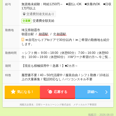
無資格未経験：時給1250円～ ■週払いOK ■扶養内OK ■日収
給与
1万円以上
交通費別途支給あり
交通費全額支給
交通費
埼玉県朝霞市
勤務地
朝霞台駅
/
朝霞駅
/
北
朝霞駅
≪自宅からドアtoドアで30分以内！≫ご希望の勤務地を紹介
します。
～シフト例～ 9:00～18:00（休憩60分） 7:00～16:00（休憩60
勤務時間
分） 10:00～19:00（休憩60分） ※Wワーク希望の方へ 今ご覧の
お仕事で希望する勤務時間と、もう1つのお仕事の勤務時間の合
計が 週40時間を超えなければOKです。
【現在も積極採用中！急募！】■2カ月～
期間
履歴書不要
/
40～50代活躍中
/
服装自由
/
シフト勤務
/
10名以
特徴
上の大量募集
/
電話対応なし
/
パソコンスキル不要
気になる！
応募する
詳細へ
掲載元企業名
日研トータルソーシング株式会社 メディカルケア事業部
掲載日：2026.08.03