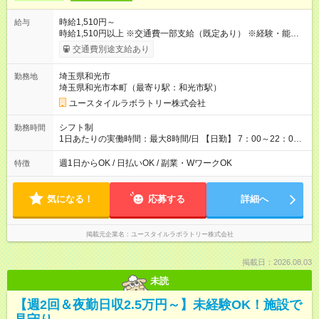
時給1,510円～
給与
時給1,510円以上 ※交通費一部支給（既定あり） ※経験・能力を
考慮して決定します 【収入例】 週1回勤務の場合：1,510円×8時
交通費別途支給あり
間×4回=4万8,320円 週3回勤務の場合：1,510円×8時間×12回
=14万4,960円 週5回勤務の場合：1,510円×8時間×20回=24万
埼玉県和光市
勤務地
1,600円 【試用期間】試用期間あり 試用期間の長さ：2ヶ月
埼玉県和光市本町（最寄り駅：和光市駅）
※ 雇用形態と給与に、本採用時と異なる部分があります。 雇用
形態：本採用時と同じです。 給与：時給 1,150円以上
ユースタイルラボラトリー株式会社
シフト制
勤務時間
1日あたりの実働時間：最大8時間/日 【日勤】 7：00～22：00
の間で8時間勤務（休憩時間は法定通り） ※週1日～OK ／ 夜勤
なし ＊＊ 勤務時間例 ＊＊ ■8時から17時 ■9時から18時 ■10
週1日からOK / 日払いOK / 副業・WワークOK
特徴
時から19時 ■12時から21時 など ※訪問先により変動 ※曜日固
定（毎週同じ曜日勤務）
気になる！
応募する
詳細へ
掲載元企業名
ユースタイルラボラトリー株式会社
掲載日：2026.08.03
未読
【週2回＆夜勤日収2.5万円～】未経験OK！施設で