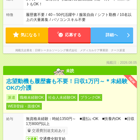
えてくださいね。 ※Wワーク希望の方へ 今ご覧のお仕事で希望
トもOK！
する勤務時間と、もう1つのお仕事の勤務時間。 合計で週40時
間を超える場合は応募できません
履歴書不要
/
40～50代活躍中
/
服装自由
/
シフト勤務
/
10名以
特徴
上の大量募集
/
パソコンスキル不要
気になる！
応募する
詳細へ
掲載元企業名
日研トータルソーシング株式会社 メディカルケア事業部 ナース派遣
掲載日：2026.08.05
未読
NEW
志望動機も履歴書も不要！日収1万円～＊未経験
OKの介護
派遣
職種未経験OK
社会人未経験OK
ブランクOK
WEB登録・面接OK
無資格未経験：時給1350円～ ■週払いOK ■扶養内OK ■日収
給与
1万800円以上
交通費別途支給あり
交通費全額支給
交通費