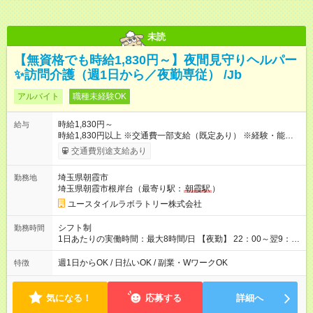
未読
【無資格でも時給1,830円～】夜間見守りヘルパー
✨訪問介護（週1日から／夜勤専従） /Jb
アルバイト
職種未経験OK
時給1,830円～
給与
時給1,830円以上 ※交通費一部支給（既定あり） ※経験・能力を
考慮して決定します 【収入例】 週1回勤務の場合：1,830円×8時
交通費別途支給あり
間×4回=5万8,560円 週3回勤務の場合：1,830円×8時間×12回
=17万5,680円 【試用期間】試用期間あり 試用期間の長さ：2ヶ
埼玉県朝霞市
勤務地
月 ※ 雇用形態と給与に、本採用時と異なる部分があります。 雇
埼玉県朝霞市根岸台（最寄り駅：
朝霞駅
）
用形態：本採用時と同じです。 給与：時給 1,580円以上
ユースタイルラボラトリー株式会社
シフト制
勤務時間
1日あたりの実働時間：最大8時間/日 【夜勤】 22：00～翌9：
00 ※週1日～OK ／ 夜勤専従 ＊＊ 勤務時間例 ＊＊ ■22時か
ら翌7時 ■23時から翌8時 ■24時から翌9時 など ※上記の時間
週1日からOK / 日払いOK / 副業・WワークOK
特徴
内で8時間勤務（休憩1時間）ご利用者様により、時間は異なり
ます。 ※曜日固定（毎週同じ曜日での勤務となります）
気になる！
応募する
詳細へ