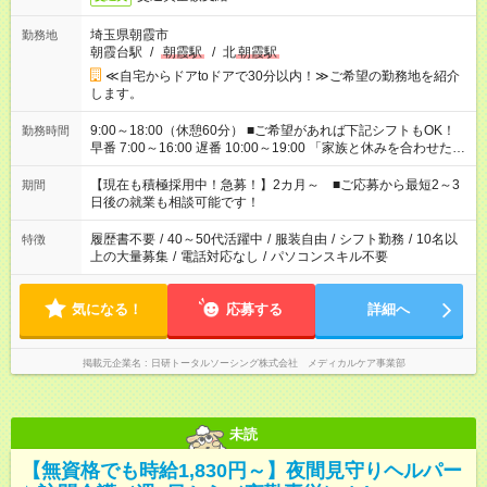
埼玉県朝霞市
勤務地
朝霞台駅
/
朝霞駅
/
北
朝霞駅
≪自宅からドアtoドアで30分以内！≫ご希望の勤務地を紹介
します。
9:00～18:00（休憩60分） ■ご希望があれば下記シフトもOK！
勤務時間
早番 7:00～16:00 遅番 10:00～19:00 「家族と休みを合わせた
い」 「余裕を持って夕飯の準備がしたい」 「できれば残業はし
たくない」 など、ご希望を教えてくださいね。 ※Wワーク希望
【現在も積極採用中！急募！】2カ月～ ■ご応募から最短2～3
期間
の方へ 今ご覧のお仕事で希望する勤務時間と、もう1つのお仕事
日後の就業も相談可能です！
の勤務時間。 合計で週40時間を超える場合は応募できません。
履歴書不要
/
40～50代活躍中
/
服装自由
/
シフト勤務
/
10名以
特徴
上の大量募集
/
電話対応なし
/
パソコンスキル不要
気になる！
応募する
詳細へ
掲載元企業名
日研トータルソーシング株式会社 メディカルケア事業部
未読
【無資格でも時給1,830円～】夜間見守りヘルパー