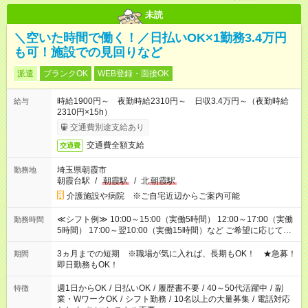
未読
＼空いた時間で働く！／日払いOK×1勤務3.4万円
も可！施設での見回りなど
派遣
ブランクOK
WEB登録・面接OK
時給1900円～ 夜勤時給2310円～ 日収3.4万円～（夜勤時給
給与
2310円×15h）
交通費別途支給あり
交通費全額支給
交通費
埼玉県朝霞市
勤務地
朝霞台駅
/
朝霞駅
/
北
朝霞駅
介護施設や病院 ※ご自宅近辺からご案内可能
≪シフト例≫ 10:00～15:00（実働5時間） 12:00～17:00（実働
勤務時間
5時間） 17:00～翌10:00（実働15時間）など ご希望に応じて、
働く時間は調整できます！ お気軽に担当へ相談ください！
3ヵ月までの短期 ※職場が気に入れば、長期もOK！ ★急募！
期間
即日勤務もOK！
週1日からOK
/
日払いOK
/
履歴書不要
/
40～50代活躍中
/
副
特徴
業・WワークOK
/
シフト勤務
/
10名以上の大量募集
/
電話対応