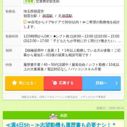
交通費全額支給
交通費
埼玉県朝霞市
勤務地
朝霞台駅
/
朝霞駅
/
北
朝霞駅
≪自宅からドアtoドアで30分以内！≫ご希望の勤務地を紹介
します。
1日5時間からOK！ ■シフト例 (1)8:00～13:00 (2)10:00～15:00
勤務時間
(3)12:00～17:00 「子どもたちが学校に行く間だけ働きたい」
「余裕を持って夕飯の準備がしたい」 「午前中は働いて、午後
はプライベートの時間にしたい」 など、ご希望を教えてくださ
【積極採用中！急募！】＊1年以上勤務している方が多数！ご応
期間
いね。 ※Wワーク希望の方へ 今ご覧のお仕事で希望する勤務時
募から最短2～3日後の就業も相談可能です！
間と、もう1つのお仕事の勤務時間。 合計で週40時間を超える
場合は応募できません。
履歴書不要
/
40～50代活躍中
/
服装自由
/
シフト勤務
/
10名以
特徴
上の大量募集
/
電話対応なし
/
パソコンスキル不要
気になる！
応募する
詳細へ
掲載元企業名
日研トータルソーシング株式会社 メディカルケア事業部
掲載日：2026.08.01
未読
≪週4日5h～≫志望動機も履歴書も必要ナシ！＊