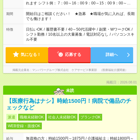
れます シフト例： 7：00～16：00 9：00～15：00 9：00～
18：00 11：00～20：00 など ※Wワークの場合、他のお仕事と
合わせ週40時間超の就業はご案内できません ※法令に基づき、
開始日はご相談ください！ ★急募 ★職場が気に入れば、長期
期間
週20時間以上勤務は社会保険への加入対象となります ※労働者
でも働けます！
派遣法（日雇い派遣の原則禁止）により、短時間・短期間の就
業はご案内が難しい場合があります
日払いOK
/
履歴書不要
/
40～50代活躍中
/
副業・WワークOK
/
特徴
シフト勤務
/
10名以上の大量募集
/
電話対応なし
/
パソコンスキ
ル不要
気になる！
応募する
詳細へ
掲載元企業名
マンパワーグループ株式会社 ケアサービス事業部 （医療福祉介護関連）
掲載日：2026.08.01
未読
【医療行為はナシ】時給1500円！病院で備品のチ
ェックなど
派遣
職種未経験OK
社会人未経験OK
ブランクOK
WEB登録・面接OK
無資格の方：時給1500円～1875円 / 介護福祉士：時給1800円～
給与