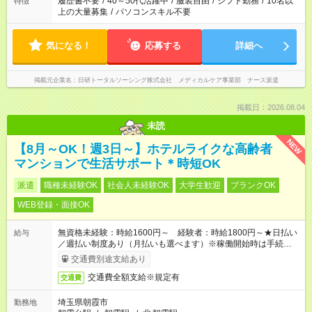
履歴書不要
/
40～50代活躍中
/
服装自由
/
シフト勤務
/
10名以
特徴
上の大量募集
/
パソコンスキル不要
気になる！
応募する
詳細へ
掲載元企業名
日研トータルソーシング株式会社 メディカルケア事業部 ナース派遣
掲載日：2026.08.04
未読
NEW
【8月～OK！週3日～】ホテルライクな高齢者
マンションで生活サポート＊時短OK
派遣
職種未経験OK
社会人未経験OK
大学生歓迎
ブランクOK
WEB登録・面接OK
無資格未経験：時給1600円～ 経験者：時給1800円～★日払い
給与
／週払い制度あり（月払いも選べます）※稼働開始時は手続き完
了次第のお支払いとなります。
交通費別途支給あり
交通費全額支給※規定有
交通費
埼玉県朝霞市
勤務地