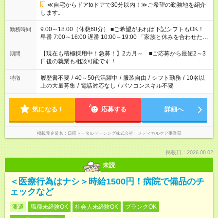
≪自宅からドアtoドアで30分以内！≫ご希望の勤務地を紹介
します。
9:00～18:00（休憩60分） ■ご希望があれば下記シフトもOK！
勤務時間
早番 7:00～16:00 遅番 10:00～19:00 「家族と休みを合わせた
い」 「余裕を持って夕飯の準備がしたい」 「できれば残業はし
たくない」 など、ご希望を教えてくださいね。 ※Wワーク希望
【現在も積極採用中！急募！】2カ月～ ■ご応募から最短2～3
期間
の方へ 今ご覧のお仕事で希望する勤務時間と、もう1つのお仕事
日後の就業も相談可能です！
の勤務時間。 合計で週40時間を超える場合は応募できません。
履歴書不要
/
40～50代活躍中
/
服装自由
/
シフト勤務
/
10名以
特徴
上の大量募集
/
電話対応なし
/
パソコンスキル不要
気になる！
応募する
詳細へ
掲載元企業名
日研トータルソーシング株式会社 メディカルケア事業部
掲載日：2026.08.02
未読
＜医療行為はナシ＞時給1500円！病院で備品のチ
ェックなど
派遣
職種未経験OK
社会人未経験OK
ブランクOK