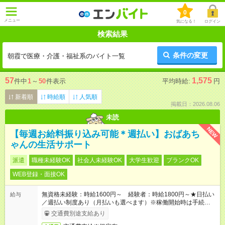
0
メニュー
気になる！
ログイン
検索結果
条件の変更
朝霞で医療・介護・福祉系のバイト一覧
57
1,575
件中
1
～
50
件表示
平均時給:
円
新着順
時給順
人気順
掲載日：2026.08.06
未読
NEW
【毎週お給料振り込み可能＊週払い】おばあち
ゃんの生活サポート
派遣
職種未経験OK
社会人未経験OK
大学生歓迎
ブランクOK
WEB登録・面接OK
無資格未経験：時給1600円～ 経験者：時給1800円～★日払い
給与
／週払い制度あり（月払いも選べます）※稼働開始時は手続き完
了次第のお支払いとなります。
交通費別途支給あり