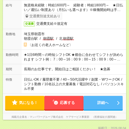
無資格未経験：時給1600円～ 経験者：時給1800円～ ★日払
給与
い／週払い制度あり（月払いも選べます）※稼働開始時は手続き
完了次第のお支払いとなります。
交通費別途支給あり
交通費支給※規定有
交通費
埼玉県朝霞市
勤務地
朝霞台駅
/
朝霞駅
/
北
朝霞駅
〈お近くの老人ホームなど〉
★1日6時間～の時短シフトOK ★都合に合わせてシフトが決めら
勤務時間
れます シフト例： 7：00～16：00 9：00～15：00 9：00～
18：00 11：00～20：00 など ※Wワークの場合、他のお仕事と
合わせ週40時間超の就業はご案内できません ※法令に基づき、
長期のお仕事です。開始日はご相談ください！ ★急募
期間
週20時間以上勤務は社会保険への加入対象となります ※労働者
派遣法（日雇い派遣の原則禁止）により、短時間・短期間の就
日払いOK
/
履歴書不要
/
40～50代活躍中
/
副業・WワークOK
/
特徴
業はご案内が難しい場合があります
シフト勤務
/
10名以上の大量募集
/
電話対応なし
/
パソコンスキ
ル不要
気になる！
応募する
詳細へ
掲載元企業名
マンパワーグループ株式会社 ケアサービス事業部 （医療福祉介護関連）
掲載日：2026.08.04