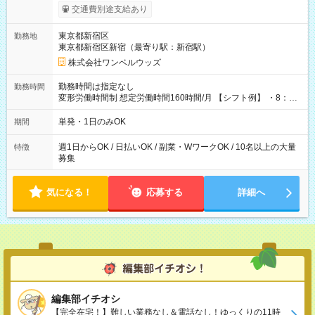
いOK！（規定あり） ┗働いたその日に現金GET♪ お仕事後はコ
交通費別途支給あり
ンビニATMから 日払い分を引き落とせます！ 【試用期間】試
用期間なし
東京都新宿区
勤務地
東京都新宿区新宿（最寄り駅：新宿駅）
株式会社ワンベルウッズ
勤務時間は指定なし
勤務時間
変形労働時間制 想定労働時間160時間/月 【シフト例】 ・8：00
～21：00
単発・1日のみOK
期間
週1日からOK / 日払いOK / 副業・WワークOK / 10名以上の大量
特徴
募集
気になる！
応募する
詳細へ
編集部イチオシ
【完全在宅！】難しい業務なし＆電話なし！ゆっくりの11時