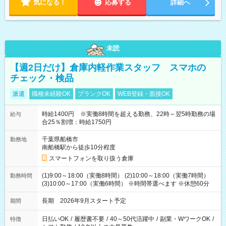
気になる！
応募する
詳細へ
未読
【週2日だけ】倉庫内軽作業スタッフ スマホの
チェック・検品
派遣
職種未経験OK
ブランクOK
WEB登録・面接OK
時給1400円 ※実働8時間を超える勤務、22時～翌5時勤務の場
給与
合25％割増：時給1750円
千葉県船橋市
勤務地
南船橋駅から徒歩10分程度
スマートフォンを取り扱う倉庫
(1)9:00～18:00（実働8時間） (2)10:00～18:00（実働7時間）
勤務時間
(3)10:00～17:00（実働6時間） ※時間帯選べます ※休憩60分
長期 2026年9月スタート予定
期間
日払いOK
/
履歴書不要
/
40～50代活躍中
/
副業・WワークOK
/
特徴