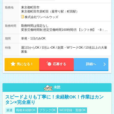
ンビニATMから 日払い分を引き落とせます！ 【試用期間】試
用期間なし
東京都町田市
勤務地
東京都町田市原町田（最寄り駅：町田駅）
株式会社ワンベルウッズ
勤務時間は指定なし
勤務時間
変形労働時間制 想定労働時間160時間/月 【シフト例】 ・8：00
～21：00
単発・1日のみOK
期間
週1日からOK / 日払いOK / 副業・WワークOK / 10名以上の大量
特徴
募集
気になる！
応募する
詳細へ
未読
スピードよりも丁寧に！未経験OK！作業はカン
タン×完全座り
派遣
職種未経験OK
ブランクOK
WEB登録・面接OK