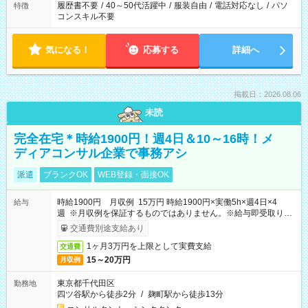
履歴書不要
/
40～50代活躍中
/
服装自由
/
電話対応なし
/
パソ
特徴
コンスキル不要
気になる！
応募する
詳細へ
掲載日：2026.08.06
未読
完全在宅＊時給1900円！週4日＆10～16時！メ
ディアコンサル企業で事務アシ
派遣
ブランクOK
WEB登録・面接OK
時給1900円 月収例 15万円 時給1900円×実働5h×週4日×4
給与
週 ※月収例を保証するものではありません。※給与即受取りサ
ービス利用可（利用条件有）
交通費別途支給あり
1ヶ月3万円を上限として実費支給
交通費
15～20万円
月収例
東京都千代田区
勤務地
四ツ谷駅から徒歩2分
/
麹町駅から徒歩13分