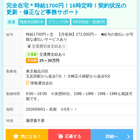
完全在宅＊時給1700円！16時定時！契約状況の
更新・修正など事務サポート
派遣
職種未経験OK
ブランクOK
WEB登録・面接OK
時給1700円＋交 【月収例】272,000円～ ■給与の前払いが可
給与
能な速払いサービスあり
交通費別途支給あり
交通費支給あり
交通費
25～30万円
月収例
東京都品川区
勤務地
五反田駅から徒歩7分
/
大崎広小路駅から徒歩5分
情報通信会社
9:00～16:00 ※休憩60分。10時～18時・10時～19時も相談可
勤務時間
能です。
2026/09/01～長期 ※9月～！
期間
履歴書不要
特徴
気になる！
応募する
詳細へ