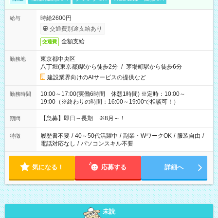
時給2600円
給与
交通費別途支給あり
全額支給
交通費
東京都中央区
勤務地
八丁堀(東京都)駅から徒歩2分
/
茅場町駅から徒歩6分
建設業界向けのAIサービスの提供など
10:00～17:00(実働6時間 休憩1時間) ※定時：10:00～
勤務時間
19:00（※終わりの時間：16:00～19:00で相談可！）
【急募】即日～長期 ※8月～！
期間
履歴書不要
/
40～50代活躍中
/
副業・WワークOK
/
服装自由
/
特徴
電話対応なし
/
パソコンスキル不要
気になる！
応募する
詳細へ
未読