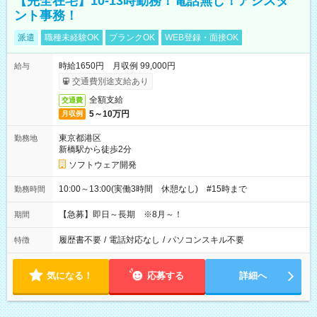
【完全在宅】10-13時勤務！電話無し！アシスタ
ント事務！
派遣
職種未経験OK
ブランクOK
WEB登録・面接OK
時給1650円 月収例 99,000円
給与
交通費別途支給あり
全額支給
交通費
5～10万円
月収例
東京都港区
勤務地
新橋駅から徒歩2分
ソフトウェア開発
10:00～13:00(実働3時間 休憩なし) #15時まで
勤務時間
【急募】即日～長期 ※8月～！
期間
履歴書不要
/
電話対応なし
/
パソコンスキル不要
特徴
気になる！
応募する
詳細へ