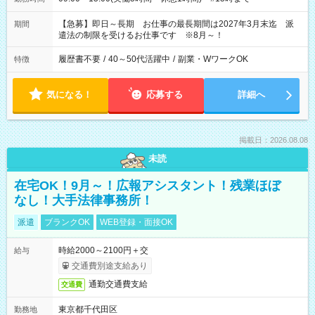
【急募】即日～長期 お仕事の最長期間は2027年3月末迄 派
期間
遣法の制限を受けるお仕事です ※8月～！
履歴書不要
/
40～50代活躍中
/
副業・WワークOK
特徴
気になる！
応募する
詳細へ
掲載日：2026.08.08
未読
在宅OK！9月～！広報アシスタント！残業ほぼ
なし！大手法律事務所！
派遣
ブランクOK
WEB登録・面接OK
時給2000～2100円＋交
給与
交通費別途支給あり
通勤交通費支給
交通費
東京都千代田区
勤務地