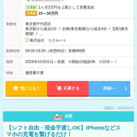
1ヶ月3万円を上限として実費支給
交通費
25～30万円
月収例
東京都千代田区
勤務地
東京駅から徒歩2分
/
京橋(東京都)駅から徒歩4分
/
宝町(東京
都)駅
/
…
株式会社 リクルート
09:30-18:30（休憩60分）実働8時間
勤務時間
2026年10月01日～長期 ※開始日相談OK ※10月～！
期間
履歴書不要
特徴
気になる！
応募する
詳細へ
掲載日：2026.08.07
未読
【シフト自由・現金手渡しOK】iPhoneなどス
マホの充電を繋げるだけ！