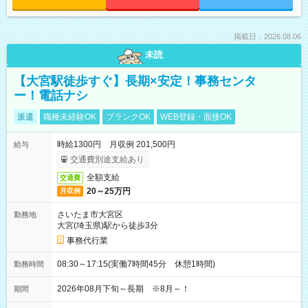
掲載日：2026.08.06
未読
【大宮駅徒歩すぐ】長期×安定！事務センタ
ー！電話ナシ
派遣
職種未経験OK
ブランクOK
WEB登録・面接OK
時給1300円 月収例 201,500円
給与
交通費別途支給あり
全額支給
交通費
20～25万円
月収例
さいたま市大宮区
勤務地
大宮(埼玉県)駅から徒歩3分
事務代行業
08:30～17:15(実働7時間45分 休憩1時間)
勤務時間
2026年08月下旬～長期 ※8月～！
期間