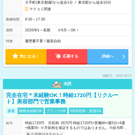
大手町(東京都)駅から徒歩1分
/
東京駅から徒歩10分
マスコミ関連
9:30～17:30
勤務時間
2026/9/1～長期 ※9月～OK！
期間
履歴書不要
/
服装自由
特徴
気になる！
応募する
詳細へ
掲載日：2026.08.07
未読
完全在宅＊未経験OK！時給1720円【リクルー
ト】美容部門で営業事務
派遣
職種未経験OK
ブランクOK
WEB登録・面接OK
時給1720円 月収例 28万円 時給1720円×実働8h×週5日×4週
給与
+残業5h ※月収例を保証するものではありません。※給与即受
取りサービス利用可（利用条件有）
交通費別途支給あり