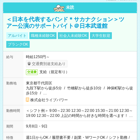
未読
＜日本を代表するバンド＊サカナクション＞ツ
アー公演のサポートバイト＠日本武道館
アルバイト
職種未経験OK
社会人未経験OK
大学生歓迎
ブランクOK
時給1250円～
給与
交通費別途支給あり
支給（規定有り）
交通費
東京都千代田区
勤務地
九段下駅から徒歩5分
/
竹橋駅から徒歩10分
/
神保町駅から徒
歩15分
/
…
株式会社ライブパワー
＜シフト例＞ 9:00～22:30 12:30～22:00 15:30～21:00 12:30～
勤務時間
19:00 12:30～22:00 上記の時間から好きな時間を選べます！ ※
時間は変更となる可能性があります
9月8日・9日
期間
週1日からOK
/
履歴書不要
/
副業・WワークOK
/
シフト勤務
/
特徴