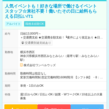
人気イベントも！好きな場所で働けるイベント
スタッフ☆来社不要！働いたその日に給料もら
える日払い/T1
アルバイト
職種未経験OK
日給13,000円～
給与
＋交通費支給 ★交通費全額支給！ ┗案件により規定あり ★日払
いOK！（規定あり） ┗働いたその日に現金GET♪ お仕事後はコ
交通費別途支給あり
ンビニATMから 日払い分を引き落とせます！ 【試用期間】試
用期間なし
横浜市西区
勤務地
神奈川県横浜市西区みなとみらい（最寄り駅：みなとみらい
駅）
株式会社ワンベルウッズ
勤務時間は指定なし
勤務時間
変形労働時間制 想定労働時間160時間/月 【シフト例】 ・8：00
～21：00
単発・1日のみOK
期間
週1日からOK / 日払いOK / 副業・WワークOK / 10名以上の大量
特徴
募集