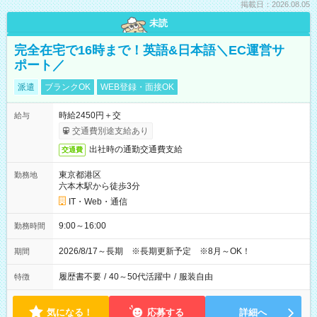
掲載日：2026.08.05
未読
完全在宅で16時まで！英語&日本語＼EC運営サ
ポート／
派遣
ブランクOK
WEB登録・面接OK
時給2450円＋交
給与
交通費別途支給あり
出社時の通勤交通費支給
交通費
東京都港区
勤務地
六本木駅から徒歩3分
IT・Web・通信
9:00～16:00
勤務時間
2026/8/17～長期 ※長期更新予定 ※8月～OK！
期間
履歴書不要
/
40～50代活躍中
/
服装自由
特徴
気になる！
応募する
詳細へ