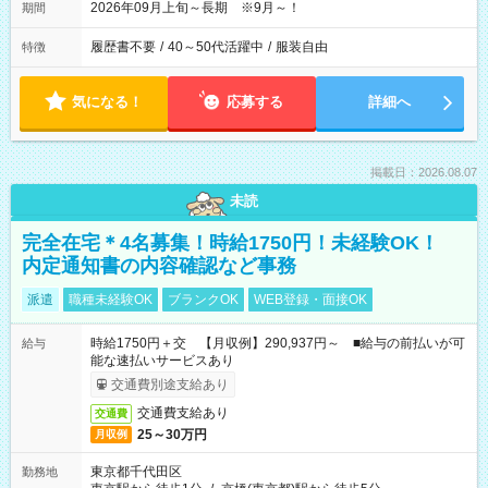
2026年09月上旬～長期 ※9月～！
期間
履歴書不要
/
40～50代活躍中
/
服装自由
特徴
気になる！
応募する
詳細へ
掲載日：2026.08.07
未読
完全在宅＊4名募集！時給1750円！未経験OK！
内定通知書の内容確認など事務
派遣
職種未経験OK
ブランクOK
WEB登録・面接OK
時給1750円＋交 【月収例】290,937円～ ■給与の前払いが可
給与
能な速払いサービスあり
交通費別途支給あり
交通費支給あり
交通費
25～30万円
月収例
東京都千代田区
勤務地