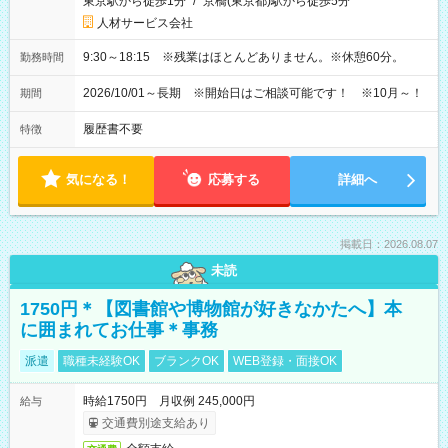
東京駅から徒歩1分
/
京橋(東京都)駅から徒歩5分
人材サービス会社
9:30～18:15 ※残業はほとんどありません。※休憩60分。
勤務時間
2026/10/01～長期 ※開始日はご相談可能です！ ※10月～！
期間
履歴書不要
特徴
気になる！
応募する
詳細へ
掲載日：2026.08.07
未読
1750円＊【図書館や博物館が好きなかたへ】本
に囲まれてお仕事＊事務
派遣
職種未経験OK
ブランクOK
WEB登録・面接OK
時給1750円 月収例 245,000円
給与
交通費別途支給あり