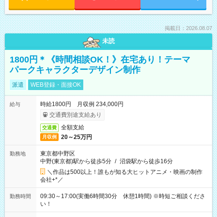
掲載日：2026.08.07
未読
1800円＊《時間相談OK！》在宅あり！テーマ
パークキャラクターデザイン制作
派遣
WEB登録・面接OK
時給1800円 月収例 234,000円
給与
交通費別途支給あり
全額支給
交通費
20～25万円
月収例
東京都中野区
勤務地
中野(東京都)駅から徒歩5分
/
沼袋駅から徒歩16分
＼作品は500以上！誰もが知る大ヒットアニメ・映画の制作
会社+*／
09:30～17:00(実働6時間30分 休憩1時間) ※時短ご相談くださ
勤務時間
い！