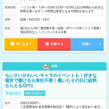
＜シフト例＞ 7:00～23:00 13:30～22:00 上記の時間から好きな
勤務時間
時間を選べます！ ※時間は変更となる可能性があります
急募！8月15日・16日
期間
週1日からOK
/
履歴書不要
/
副業・WワークOK
/
シフト勤務
/
特徴
電話対応なし
/
パソコンスキル不要
気になる！
応募する
詳細へ
未読
ちいさいかわいいキャラのイベントも！好きな
場所で働ける☆来社不要！働いたその日に給料
もらえる◎/T1
アルバイト
職種未経験OK
日給13,000円～
給与
＋交通費支給 ★交通費全額支給！ ┗案件により規定あり ★日払