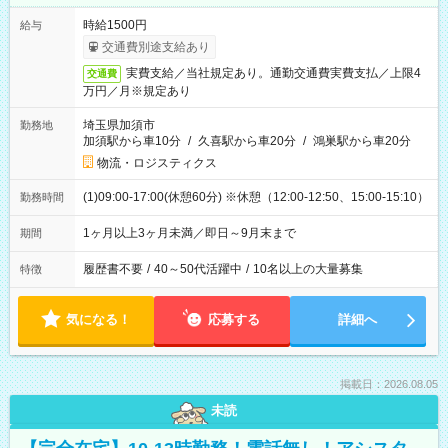
時給1500円
給与
交通費別途支給あり
実費支給／当社規定あり。通勤交通費実費支払／上限4
交通費
万円／月※規定あり
埼玉県加須市
勤務地
加須駅から車10分
/
久喜駅から車20分
/
鴻巣駅から車20分
物流・ロジスティクス
(1)09:00-17:00(休憩60分) ※休憩（12:00-12:50、15:00-15:10）
勤務時間
1ヶ月以上3ヶ月未満／即日～9月末まで
期間
履歴書不要
/
40～50代活躍中
/
10名以上の大量募集
特徴
気になる！
応募する
詳細へ
掲載日：2026.08.05
未読