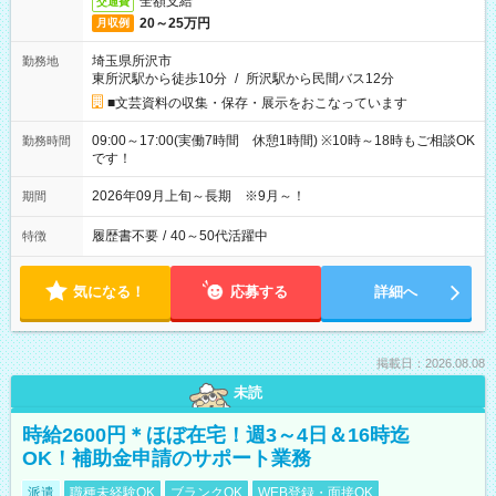
全額支給
交通費
20～25万円
月収例
埼玉県所沢市
勤務地
東所沢駅から徒歩10分
/
所沢駅から民間バス12分
■文芸資料の収集・保存・展示をおこなっています
09:00～17:00(実働7時間 休憩1時間) ※10時～18時もご相談OK
勤務時間
です！
2026年09月上旬～長期 ※9月～！
期間
履歴書不要
/
40～50代活躍中
特徴
気になる！
応募する
詳細へ
掲載日：2026.08.08
未読
時給2600円＊ほぼ在宅！週3～4日＆16時迄
OK！補助金申請のサポート業務
派遣
職種未経験OK
ブランクOK
WEB登録・面接OK