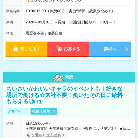
コンサルタント・シンクタンク
10:00-16:00（休憩60分）実働5時間（残業少なめ！）
勤務時間
2026年09月01日～長期 ※開始日相談OK ※9月～！
期間
履歴書不要
/
服装自由
特徴
気になる！
応募する
詳細へ
未読
ちいさいかわいいキャラのイベントも！好きな
場所で働ける☆来社不要！働いたその日に給料
もらえる◎/T1
アルバイト
職種未経験OK
日給13,000円～
給与
＋交通費支給 ★交通費全額支給！ ┗案件により規定あり ★日払
いOK！（規定あり） ┗働いたその日に現金GET♪ お仕事後はコ
交通費別途支給あり