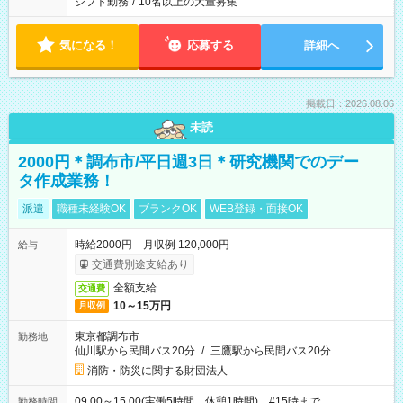
シフト勤務
/
10名以上の大量募集
気になる！
応募する
詳細へ
掲載日：2026.08.06
未読
2000円＊調布市/平日週3日＊研究機関でのデー
タ作成業務！
派遣
職種未経験OK
ブランクOK
WEB登録・面接OK
時給2000円 月収例 120,000円
給与
交通費別途支給あり
全額支給
交通費
10～15万円
月収例
東京都調布市
勤務地
仙川駅から民間バス20分
/
三鷹駅から民間バス20分
消防・防災に関する財団法人
09:00～15:00(実働5時間 休憩1時間) #15時まで
勤務時間