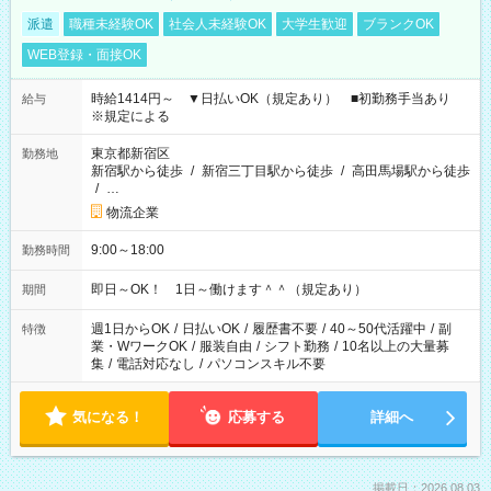
派遣
職種未経験OK
社会人未経験OK
大学生歓迎
ブランクOK
WEB登録・面接OK
時給1414円～ ▼日払いOK（規定あり） ■初勤務手当あり
給与
※規定による
東京都新宿区
勤務地
新宿駅から徒歩
/
新宿三丁目駅から徒歩
/
高田馬場駅から徒歩
/
…
物流企業
9:00～18:00
勤務時間
即日～OK！ 1日～働けます＾＾（規定あり）
期間
週1日からOK
/
日払いOK
/
履歴書不要
/
40～50代活躍中
/
副
特徴
業・WワークOK
/
服装自由
/
シフト勤務
/
10名以上の大量募
集
/
電話対応なし
/
パソコンスキル不要
気になる！
応募する
詳細へ
掲載日：2026.08.03