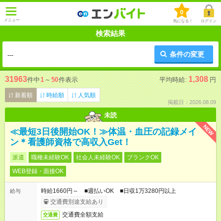
0
メニュー
気になる！
ログイン
検索結果
条件の変更
---
31963
1,308
件中
1
～
50
件表示
平均時給:
円
新着順
時給順
人気順
掲載日：2026.08.09
未読
NEW
≪最短3日後開始OK！≫体温・血圧の記録メイ
ン＊看護師資格で高収入Get！
派遣
職種未経験OK
社会人未経験OK
ブランクOK
WEB登録・面接OK
時給1660円～ ■週払いOK ■日収1万3280円以上
給与
交通費別途支給あり
交通費全額支給
交通費