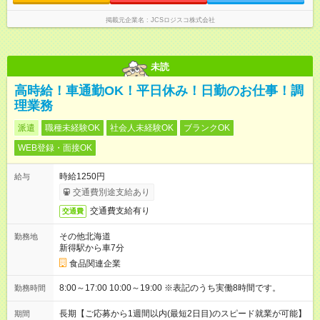
掲載元企業名
JCSロジスコ株式会社
未読
高時給！車通勤OK！平日休み！日勤のお仕事！調
理業務
派遣
職種未経験OK
社会人未経験OK
ブランクOK
WEB登録・面接OK
時給1250円
給与
交通費別途支給あり
交通費支給有り
交通費
その他北海道
勤務地
新得駅から車7分
食品関連企業
8:00～17:00 10:00～19:00 ※表記のうち実働8時間です。
勤務時間
長期【ご応募から1週間以内(最短2日目)のスピード就業が可能】
期間