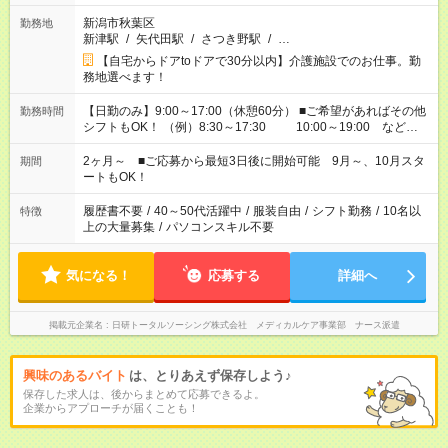
新潟市秋葉区
勤務地
新津駅
/
矢代田駅
/
さつき野駅
/
…
【自宅からドアtoドアで30分以内】介護施設でのお仕事。勤
務地選べます！
【日勤のみ】9:00～17:00（休憩60分） ■ご希望があればその他
勤務時間
シフトもOK！ （例）8:30～17:30 10:00～19:00 など
「家族とお休みを合わせたい」 「できれば残業はしたくない」
など、あなたのご希望に沿ったお仕事をご紹介します！ ※Wワ
2ヶ月～ ■ご応募から最短3日後に開始可能 9月～、10月スタ
期間
ーク希望の方へ 今ご覧のお仕事で希望する勤務時間と、もう1つ
ートもOK！
のお仕事の勤務時間。 合計で週40時間を超える場合は応募でき
ません
履歴書不要
/
40～50代活躍中
/
服装自由
/
シフト勤務
/
10名以
特徴
上の大量募集
/
パソコンスキル不要
気になる！
応募する
詳細へ
掲載元企業名
日研トータルソーシング株式会社 メディカルケア事業部 ナース派遣
興味のあるバイト
は、とりあえず保存しよう♪
保存した求人は、後からまとめて応募できるよ。
企業からアプローチが届くことも！