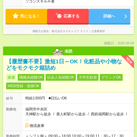
ソコンスキル不要
気になる！
応募する
詳細へ
掲載元企業名
株式会社ネオキャリア ナイス！介護事業部
掲載日：2026.08.09
未読
NEW
【履歴書不要】激短1日～OK！化粧品や小物な
どをモクモク箱詰め
派遣
職種未経験OK
社会人未経験OK
大学生歓迎
ブランクOK
WEB登録・面接OK
時給1300円 ■日払いOK
給与
福岡市中央区
勤務地
天神駅から徒歩
/
唐人町駅から徒歩
/
西鉄福岡駅から徒歩
/
…
物流倉庫
＜シフト例＞ 09:00～18:00 10:00～19:00 11：30～17：30
勤務時間