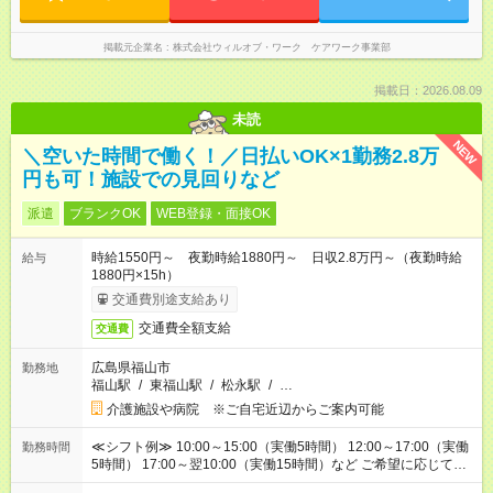
掲載元企業名
株式会社ウィルオブ・ワーク ケアワーク事業部
掲載日：2026.08.09
未読
NEW
＼空いた時間で働く！／日払いOK×1勤務2.8万
円も可！施設での見回りなど
派遣
ブランクOK
WEB登録・面接OK
時給1550円～ 夜勤時給1880円～ 日収2.8万円～（夜勤時給
給与
1880円×15h）
交通費別途支給あり
交通費全額支給
交通費
広島県福山市
勤務地
福山駅
/
東福山駅
/
松永駅
/
…
介護施設や病院 ※ご自宅近辺からご案内可能
≪シフト例≫ 10:00～15:00（実働5時間） 12:00～17:00（実働
勤務時間
5時間） 17:00～翌10:00（実働15時間）など ご希望に応じて、
働く時間は調整できます！ お気軽に担当へ相談ください！