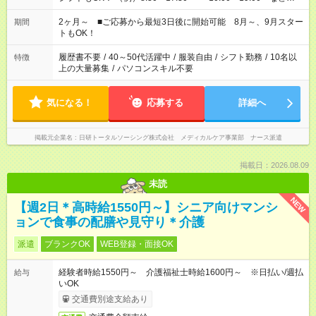
「家族とお休みを合わせたい」 「できれば残業はしたくない」
など、あなたのご希望に沿ったお仕事をご紹介します！ ※Wワ
2ヶ月～ ■ご応募から最短3日後に開始可能 8月～、9月スター
期間
ーク希望の方へ 今ご覧のお仕事で希望する勤務時間と、もう1つ
トもOK！
のお仕事の勤務時間。 合計で週40時間を超える場合は応募でき
ません
履歴書不要
/
40～50代活躍中
/
服装自由
/
シフト勤務
/
10名以
特徴
上の大量募集
/
パソコンスキル不要
気になる！
応募する
詳細へ
掲載元企業名
日研トータルソーシング株式会社 メディカルケア事業部 ナース派遣
掲載日：2026.08.09
未読
NEW
【週2日＊高時給1550円～】シニア向けマンシ
ョンで食事の配膳や見守り＊介護
派遣
ブランクOK
WEB登録・面接OK
経験者時給1550円～ 介護福祉士時給1600円～ ※日払い/週払
給与
いOK
交通費別途支給あり