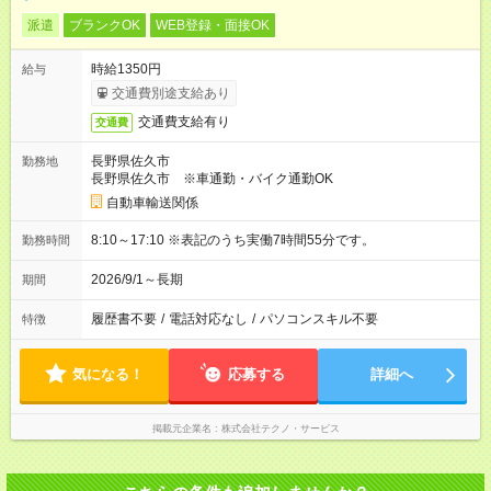
派遣
ブランクOK
WEB登録・面接OK
時給1350円
給与
交通費別途支給あり
交通費支給有り
交通費
長野県佐久市
勤務地
長野県佐久市 ※車通勤・バイク通勤OK
自動車輸送関係
8:10～17:10 ※表記のうち実働7時間55分です。
勤務時間
2026/9/1～長期
期間
履歴書不要
/
電話対応なし
/
パソコンスキル不要
特徴
気になる！
応募する
詳細へ
掲載元企業名
株式会社テクノ・サービス