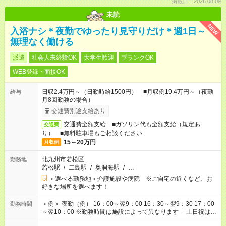
掲載日：2026.08.09
未読
NEW
入浴ナシ＊夜勤でゆったり見守りだけ＊週1日～
無理なく働ける
派遣
社会人未経験OK
大学生歓迎
ブランクOK
WEB登録・面接OK
日収2.4万円～（日勤時給1500円） ■月収例19.4万円～（夜勤
給与
月8回勤務の場合）
交通費別途支給あり
交通費全額支給 ■ガソリン代も全額支給（規定あ
交通費
り） ■無料駐車場もご相談ください
15～20万円
月収例
北九州市若松区
勤務地
若松駅
/
二島駅
/
奥洞海駅
/
…
＜選べる勤務地＞介護施設や病院 ※ご自宅の近くなど、お
好きな場所を選べます！
＜例＞ 夜勤（例） 16：00～翌9：00 16：30～翌9：30 17：00
勤務時間
～翌10：00 ※勤務時間は施設によって異なります 「土日祝は休
みたい」 「しっかり稼ぎたい」 「もう少し遅い時間から始めた