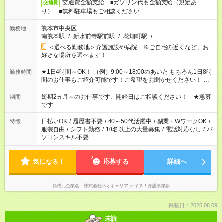
交通費全額支給 ■ガソリン代も全額支給（規定あ
交通費
り） ■無料駐車場もご相談ください
熊本市中央区
勤務地
南熊本駅
/
新水前寺駅前駅
/
花畑町駅
/
…
＜選べる勤務地＞介護施設や病院 ※ご自宅の近くなど、お
好きな場所を選べます！
★1日4時間～OK！ （例）9:00～18:00のあいだ もちろん1日8時
勤務時間
間のお仕事もご紹介可能です！ご希望をお聞かせください！ ※
週最低15時間以上の勤務が必要です
短期2ヵ月～のお仕事です。開始日はご相談ください！ ★急募
期間
です！
日払いOK
/
履歴書不要
/
40～50代活躍中
/
副業・WワークOK
/
特徴
服装自由
/
シフト勤務
/
10名以上の大量募集
/
電話対応なし
/
パ
ソコンスキル不要
気になる！
応募する
詳細へ
掲載元企業名
株式会社ネオキャリア ナイス！介護事業部
掲載日：2026.08.09
未読