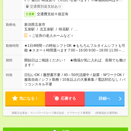
い／週払い制度あり（月払いも選べます）※稼働開始時は手続き
完了次第のお支払いとなります。
交通費別途支給あり
交通費支給※規定有
交通費
新潟県五泉市
勤務地
五泉駅
/
北五泉駅
/
咲花駅
/
…
＜ご近所の老人ホームなど＞
★1日4時間～の時短シフトOK ★もちろんフルタイムシフトも可
勤務時間
能 ★スタート時間選べます 7:00～16:00 9:00～18:00 11:00～
20:00 など 残業なし！ ※Wワークの場合、他のお仕事と合わせ
週40時間超の就業はご案内できません ※法令に基づき、週20時
開始日はご相談ください！ ★職場が気に入れば、長期でも働け
期間
間以上勤務は社会保険への加入対象となります ※労働者派遣法
ます！
（日雇い派遣の原則禁止）により、短時間・短期間の就業はご
案内が難しい場合があります
日払いOK
/
履歴書不要
/
40～50代活躍中
/
副業・WワークOK
/
特徴
服装自由
/
シフト勤務
/
10名以上の大量募集
/
電話対応なし
/
パ
ソコンスキル不要
気になる！
応募する
詳細へ
掲載元企業名
マンパワーグループ株式会社 ケアサービス事業部 （医療福祉介護関連）