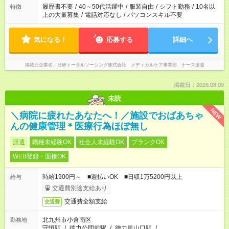
間を超える場合は応募できません
履歴書不要
/
40～50代活躍中
/
服装自由
/
シフト勤務
/
10名以
特徴
上の大量募集
/
電話対応なし
/
パソコンスキル不要
気になる！
応募する
詳細へ
掲載元企業名
日研トータルソーシング株式会社 メディカルケア事業部 ナース派遣
掲載日：2026.08.09
未読
NEW
＼病院に疲れたあなたへ！／施設でおばあちゃ
んの健康管理＊医療行為ほぼ無し
派遣
職種未経験OK
社会人未経験OK
ブランクOK
WEB登録・面接OK
時給1900円～ ■週払いOK ■日収1万5200円以上
給与
交通費別途支給あり
交通費全額支給
交通費
北九州市小倉南区
勤務地
守恒駅
/
徳力公団前駅
/
徳力嵐山口駅
/
…