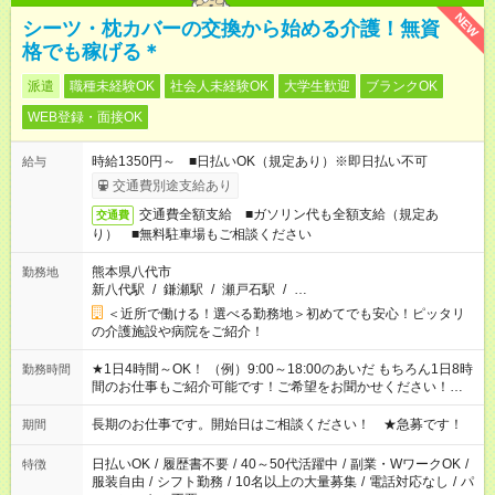
NEW
シーツ・枕カバーの交換から始める介護！無資
格でも稼げる＊
派遣
職種未経験OK
社会人未経験OK
大学生歓迎
ブランクOK
WEB登録・面接OK
時給1350円～ ■日払いOK（規定あり）※即日払い不可
給与
交通費別途支給あり
交通費全額支給 ■ガソリン代も全額支給（規定あ
交通費
り） ■無料駐車場もご相談ください
熊本県八代市
勤務地
新八代駅
/
鎌瀬駅
/
瀬戸石駅
/
…
＜近所で働ける！選べる勤務地＞初めてでも安心！ピッタリ
の介護施設や病院をご紹介！
★1日4時間～OK！ （例）9:00～18:00のあいだ もちろん1日8時
勤務時間
間のお仕事もご紹介可能です！ご希望をお聞かせください！★家
庭の都合でお休みが必要な場合も遠慮なくご相談ください。 ※
週最低15時間以上の勤務が必要です
長期のお仕事です。開始日はご相談ください！ ★急募です！
期間
日払いOK
/
履歴書不要
/
40～50代活躍中
/
副業・WワークOK
/
特徴
服装自由
/
シフト勤務
/
10名以上の大量募集
/
電話対応なし
/
パ