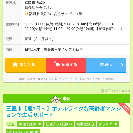
福岡市博多区
勤務地
博多駅から徒歩5分
福岡市博多区にあるサービス企業
8:00～17:00(休憩1時間) 9:00～18:00(休憩1時間) 10:00～
勤務時間
19:00(休憩1時間) 11:00～20:00(休憩1時間) 【長期休暇シフト】
長期休暇：振り替え出勤なし（したい方相談OK） 年末年始：毎
年11月に決定（基本は長期休暇になります:2025年度実績：
長期（3ヶ月以上）
期間
12/26～1/5） GW：暦通り（休み希望あれば受付可） 夏季休暇
（お盆）：暦通り（休み希望あれば受付可）
日払いOK
/
履歴書不要
/
シフト勤務
特徴
気になる！
応募する
詳細へ
掲載元企業名
株式会社ウィルオブ・ワーク コール&オフィスデザイン事業部
掲載日：2026.08.09
未読
NEW
三豊市【週1日～】ホテルライクな高齢者マンシ
ョンで生活サポート
派遣
職種未経験OK
社会人未経験OK
大学生歓迎
ブランクOK
WEB登録・面接OK