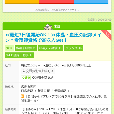
掲載元企業名
株式会社テクノ・サービス
掲載日：2026.08.09
未読
NEW
≪最短3日後開始OK！≫体温・血圧の記録メイ
ン＊看護師資格で高収入Get！
派遣
職種未経験OK
社会人未経験OK
ブランクOK
WEB登録・面接OK
時給2100円～ ■週払いOK ■日収1万6800円以上
給与
交通費別途支給あり
交通費全額支給
交通費
広島市西区
勤務地
西広島駅
/
新井口駅
/
天満町駅
/
…
【自宅からドアtoドアで30分以内】介護施設でのお仕事。勤
務地選べます！
【日勤のみ】9:00～17:00（休憩60分） ■ご希望があればその他
勤務時間
シフトもOK！ （例）8:30～17:30 10:00～19:00 など