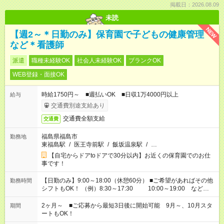
掲載日：2026.08.09
未読
NEW
【週2～＊日勤のみ】保育園で子どもの健康管理
など＊看護師
派遣
職種未経験OK
社会人未経験OK
ブランクOK
WEB登録・面接OK
時給1750円～ ■週払いOK ■日収1万4000円以上
給与
交通費別途支給あり
交通費全額支給
交通費
福島県福島市
勤務地
東福島駅
/
医王寺前駅
/
飯坂温泉駅
/
…
【自宅からドアtoドアで30分以内】お近くの保育園でのお仕
事です！
【日勤のみ】9:00～18:00（休憩60分） ■ご希望があればその他
勤務時間
シフトもOK！ （例）8:30～17:30 10:00～19:00 など
「家族とお休みを合わせたい」 「余裕を持って夕飯の準備がし
たい」 「できれば残業はしたくない」 など、ご希望があれば教
2ヶ月～ ■ご応募から最短3日後に開始可能 9月～、10月スタ
期間
えてくださいね。 ※Wワーク希望の方へ 今ご覧のお仕事で希望
ートもOK！
する勤務時間と、もう1つのお仕事の勤務時間。 合計で週40時