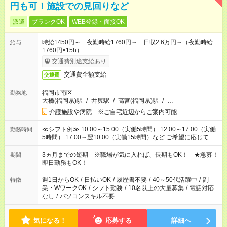
円も可！施設での見回りなど
派遣
ブランクOK
WEB登録・面接OK
時給1450円～ 夜勤時給1760円～ 日収2.6万円～（夜勤時給
給与
1760円×15h）
交通費別途支給あり
交通費全額支給
交通費
福岡市南区
勤務地
大橋(福岡県)駅
/
井尻駅
/
高宮(福岡県)駅
/
…
介護施設や病院 ※ご自宅近辺からご案内可能
≪シフト例≫ 10:00～15:00（実働5時間） 12:00～17:00（実働
勤務時間
5時間） 17:00～翌10:00（実働15時間）など ご希望に応じて、
働く時間は調整できます！ お気軽に担当へ相談ください！
3ヵ月までの短期 ※職場が気に入れば、長期もOK！ ★急募！
期間
即日勤務もOK！
週1日からOK
/
日払いOK
/
履歴書不要
/
40～50代活躍中
/
副
特徴
業・WワークOK
/
シフト勤務
/
10名以上の大量募集
/
電話対応
なし
/
パソコンスキル不要
気になる！
応募する
詳細へ