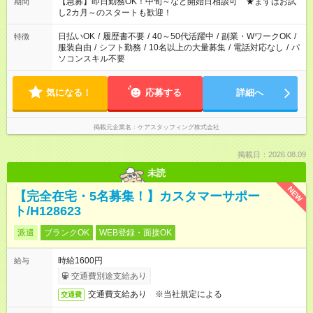
【急募】即日勤務OK！中旬～など開始日相談可 ★まずはお試
期間
し2カ月～のスタートも歓迎！
日払いOK
/
履歴書不要
/
40～50代活躍中
/
副業・WワークOK
/
特徴
服装自由
/
シフト勤務
/
10名以上の大量募集
/
電話対応なし
/
パ
ソコンスキル不要
気になる！
応募する
詳細へ
掲載元企業名
ケアスタッフィング株式会社
掲載日：2026.08.09
未読
NEW
【完全在宅・5名募集！】カスタマーサポー
ト/H128623
派遣
ブランクOK
WEB登録・面接OK
時給1600円
給与
交通費別途支給あり
交通費支給あり ※当社規定による
交通費