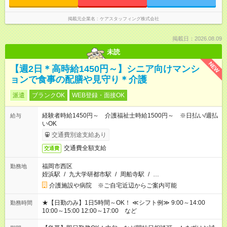
掲載元企業名
ケアスタッフィング株式会社
掲載日：2026.08.09
未読
NEW
【週2日＊高時給1450円～】シニア向けマンシ
ョンで食事の配膳や見守り＊介護
派遣
ブランクOK
WEB登録・面接OK
経験者時給1450円～ 介護福祉士時給1500円～ ※日払い/週払
給与
いOK
交通費別途支給あり
交通費全額支給
交通費
福岡市西区
勤務地
姪浜駅
/
九大学研都市駅
/
周船寺駅
/
…
介護施設や病院 ※ご自宅近辺からご案内可能
★【日勤のみ】1日5時間～OK！ ≪シフト例≫ 9:00～14:00
勤務時間
10:00～15:00 12:00～17:00 など