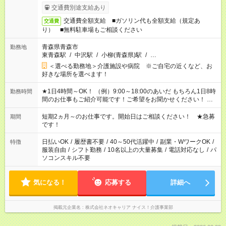
交通費別途支給あり
交通費全額支給 ■ガソリン代も全額支給（規定あ
交通費
り） ■無料駐車場もご相談ください
青森県青森市
勤務地
東青森駅
/
中沢駅
/
小柳(青森県)駅
/
…
＜選べる勤務地＞介護施設や病院 ※ご自宅の近くなど、お
好きな場所を選べます！
★1日4時間～OK！ （例）9:00～18:00のあいだ もちろん1日8時
勤務時間
間のお仕事もご紹介可能です！ご希望をお聞かせください！ ★
家庭の都合でお休みが必要な場合も遠慮なくご相談ください。
※週最低15時間以上の勤務が必要です
短期2ヵ月～のお仕事です。開始日はご相談ください！ ★急募
期間
です！
日払いOK
/
履歴書不要
/
40～50代活躍中
/
副業・WワークOK
/
特徴
服装自由
/
シフト勤務
/
10名以上の大量募集
/
電話対応なし
/
パ
ソコンスキル不要
気になる！
応募する
詳細へ
掲載元企業名
株式会社ネオキャリア ナイス！介護事業部