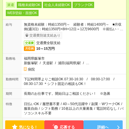
派遣
職種未経験OK
社会人未経験OK
ブランクOK
WEB登録・面接OK
無資格未経験：時給1350円～ 経験者：時給1400円～ ■月収
給与
例(週3日)：時給1350円×8H×12日＝12万9600円 ※前払い・日
払い・週払いOK
交通費別途支給あり
交通費全額支給
交通費
10～15万円
月収例
福岡県飯塚市
勤務地
新飯塚駅
/
天道駅
/
浦田(福岡県)駅
/
…
病院
下記時間帯よりご相談OK 07:30-16:30 / 08:00-17:00 /
勤務時間
08:30-17:30 ＊シフト固定の相談もOK！
長期のお仕事です。開始日はご相談ください！ ※急募
期間
日払いOK
/
履歴書不要
/
40～50代活躍中
/
副業・WワークOK
/
特徴
服装自由
/
シフト勤務
/
10名以上の大量募集
/
電話対応なし
/
パ
ソコンスキル不要
気になる！
応募する
詳細へ