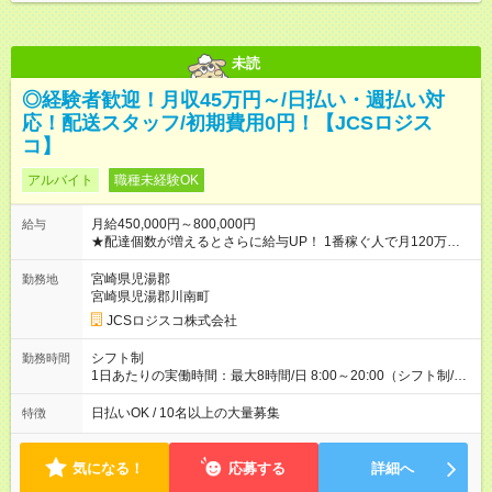
未読
◎経験者歓迎！月収45万円～/日払い・週払い対
応！配送スタッフ/初期費用0円！【JCSロジス
コ】
アルバイト
職種未経験OK
月給450,000円～800,000円
給与
★配達個数が増えるとさらに給与UP！ 1番稼ぐ人で月120万ほ
ど！ ・主要都市エリア 月収55万円／週5日稼働 月収65万~112
万円／週6日稼働 ・地方郊外エリア 月収40万円／週5日稼働 月
宮崎県児湯郡
勤務地
収40万円~50万円／週6日稼働 ＜モデルイメージ＞ ■月収50万
宮崎県児湯郡川南町
円 (27歳男性/江東区在住)※元建築関係 1日150個配達×25日勤務
JCSロジスコ株式会社
(日休み) ■月収80万円(43歳男性/墨田区在住)※元営業 1日200個
配達×25日勤務(月休み) 【試用期間】試用期間なし
シフト制
勤務時間
1日あたりの実働時間：最大8時間/日 8:00～20:00（シフト制/実
働8時間） ※週5日勤務（場所次第では週4も有り） ※配達状況に
よって時間外での勤務可能性有り ※案件により多少の前後あり
日払いOK / 10名以上の大量募集
特徴
※配達が完了次第、帰社OKです
気になる！
応募する
詳細へ