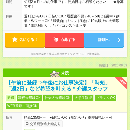
い」など ご希望にあったお仕事をご案内いたします。 ※未経験
短期2ヵ月～のお仕事です。開始日はご相談ください！ ★急募
期間
の方の場合は1～2ヶ月間は日中での仕事を経験いただき、 お
です！
仕事に慣れてからの夜勤になります。 ★家庭の都合でお休みが
必要な場合も遠慮なくご相談ください。
週1日からOK
/
日払いOK
/
履歴書不要
/
40～50代活躍中
/
副
特徴
業・WワークOK
/
服装自由
/
シフト勤務
/
10名以上の大量募
集
/
電話対応なし
/
パソコンスキル不要
気になる！
応募する
詳細へ
掲載元企業名
株式会社ネオキャリア ナイス！介護事業部
掲載日：2026.08.09
未読
NEW
【午前に登録⇒午後にお仕事決定】「時短」
「週2日」など希望を叶える＊介護スタッフ
派遣
職種未経験OK
社会人未経験OK
大学生歓迎
ブランクOK
WEB登録・面接OK
時給1350円～ ■日払いOK（規定あり）※即日払い不可
給与
交通費別途支給あり