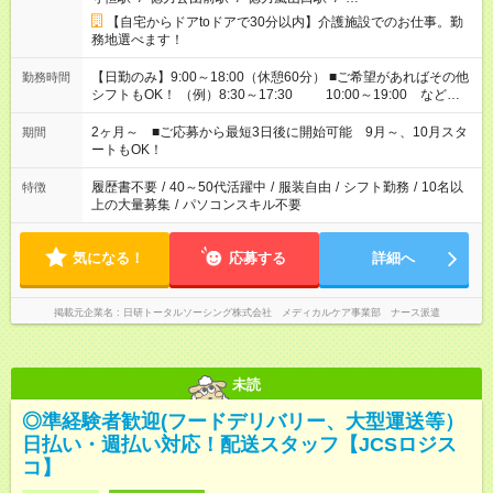
【自宅からドアtoドアで30分以内】介護施設でのお仕事。勤
務地選べます！
【日勤のみ】9:00～18:00（休憩60分） ■ご希望があればその他
勤務時間
シフトもOK！ （例）8:30～17:30 10:00～19:00 など
「家族とお休みを合わせたい」 「できれば残業はしたくない」
など、あなたのご希望に沿ったお仕事をご紹介します！ ※Wワ
2ヶ月～ ■ご応募から最短3日後に開始可能 9月～、10月スタ
期間
ーク希望の方へ 今ご覧のお仕事で希望する勤務時間と、もう1つ
ートもOK！
のお仕事の勤務時間。 合計で週40時間を超える場合は応募でき
ません
履歴書不要
/
40～50代活躍中
/
服装自由
/
シフト勤務
/
10名以
特徴
上の大量募集
/
パソコンスキル不要
気になる！
応募する
詳細へ
掲載元企業名
日研トータルソーシング株式会社 メディカルケア事業部 ナース派遣
未読
◎準経験者歓迎(フードデリバリー、大型運送等）
日払い・週払い対応！配送スタッフ【JCSロジス
コ】