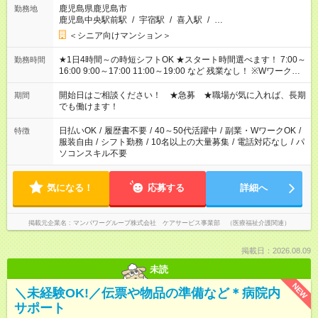
鹿児島県鹿児島市
勤務地
鹿児島中央駅前駅
/
宇宿駅
/
喜入駅
/
…
＜シニア向けマンション＞
★1日4時間～の時短シフトOK ★スタート時間選べます！ 7:00～
勤務時間
16:00 9:00～17:00 11:00～19:00 など 残業なし！ ※Wワークの
場合、他のお仕事と合わせ週40時間超の就業はご案内できませ
ん ※法令に基づき、週20時間以上勤務は社会保険への加入対象
開始日はご相談ください！ ★急募 ★職場が気に入れば、長期
期間
となります ※労働者派遣法（日雇い派遣の原則禁止）により、
でも働けます！
短時間・短期間の就業はご案内が難しい場合があります
日払いOK
/
履歴書不要
/
40～50代活躍中
/
副業・WワークOK
/
特徴
服装自由
/
シフト勤務
/
10名以上の大量募集
/
電話対応なし
/
パ
ソコンスキル不要
気になる！
応募する
詳細へ
掲載元企業名
マンパワーグループ株式会社 ケアサービス事業部 （医療福祉介護関連）
掲載日：2026.08.09
未読
NEW
＼未経験OK!／伝票や物品の準備など＊病院内
サポート