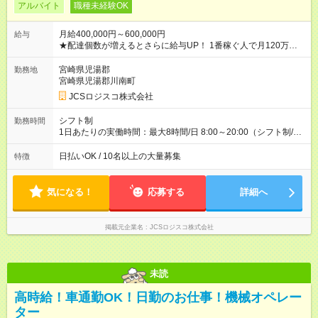
アルバイト
職種未経験OK
月給400,000円～600,000円
給与
★配達個数が増えるとさらに給与UP！ 1番稼ぐ人で月120万ほ
ど！ ・主要都市エリア 月収55万円／週5日稼働 月収65万~112
万円／週6日稼働 ・地方郊外エリア 月収40万円／週5日稼働 月
宮崎県児湯郡
勤務地
収40万円~50万円／週6日稼働 ＜モデルイメージ＞ ■月収50万
宮崎県児湯郡川南町
円 (27歳男性/江東区在住)※元建築関係 1日150個配達×25日勤務
JCSロジスコ株式会社
(日休み) ■月収80万円(43歳男性/墨田区在住)※元営業 1日200個
配達×25日勤務(月休み) 【試用期間】試用期間なし
シフト制
勤務時間
1日あたりの実働時間：最大8時間/日 8:00～20:00（シフト制/実
働8時間） ※週5日勤務（場所次第では週4も有り） ※配達状況に
よって時間外での勤務可能性有り ※案件により多少の前後あり
日払いOK / 10名以上の大量募集
特徴
※配達が完了次第、帰社OKです
気になる！
応募する
詳細へ
掲載元企業名
JCSロジスコ株式会社
未読
高時給！車通勤OK！日勤のお仕事！機械オペレー
ター