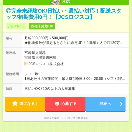
未読
◎完全未経験OK/日払い・週払い対応！配送スタ
ッフ/初期費用0円！【JCSロジスコ】
アルバイト
職種未経験OK
月給300,000円～500,000円
給与
★配達個数が増えるとさらに給与UP！ 1番稼ぐ人で月120万ほ
ど！ ・主要都市エリア 月収55万円／週5日稼働 月収65万~112
万円／週6日稼働 ・地方郊外エリア 月収40万円／週5日稼働 月
宮崎県児湯郡
勤務地
収40万円~50万円／週6日稼働 ＜モデルイメージ＞ ■月収50万
宮崎県児湯郡川南町
円 (27歳男性/江東区在住)※元建築関係 1日150個配達×25日勤務
JCSロジスコ株式会社
(日休み) ■月収80万円(43歳男性/墨田区在住)※元営業 1日200個
配達×25日勤務(月休み) 【試用期間】試用期間なし
シフト制
勤務時間
1日あたりの実働時間：最大8時間/日 8:00～20:00（シフト制/実
働8時間） ※週5日勤務（場所次第では週4も有り） ※配達状況に
よって時間外での勤務可能性有り ※案件により多少の前後あり
日払いOK / 10名以上の大量募集
特徴
※配達が完了次第、帰社OKです
気になる！
応募する
詳細へ
掲載元企業名
JCSロジスコ株式会社