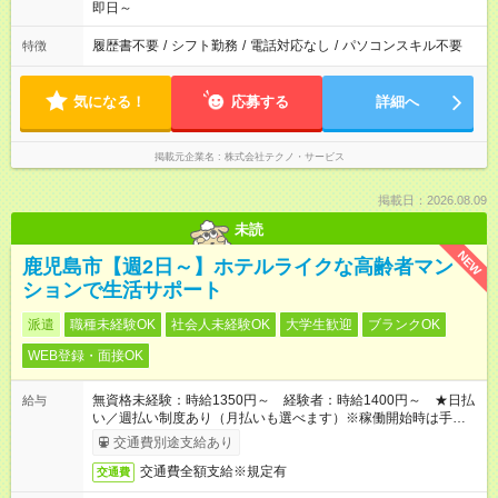
即日～
履歴書不要
/
シフト勤務
/
電話対応なし
/
パソコンスキル不要
特徴
気になる！
応募する
詳細へ
掲載元企業名
株式会社テクノ・サービス
掲載日：2026.08.09
未読
NEW
鹿児島市【週2日～】ホテルライクな高齢者マン
ションで生活サポート
派遣
職種未経験OK
社会人未経験OK
大学生歓迎
ブランクOK
WEB登録・面接OK
無資格未経験：時給1350円～ 経験者：時給1400円～ ★日払
給与
い／週払い制度あり（月払いも選べます）※稼働開始時は手続き
完了次第のお支払いとなります。
交通費別途支給あり
交通費全額支給※規定有
交通費