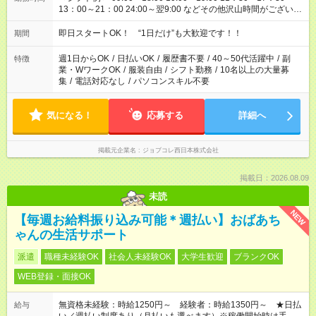
13：00～21：00 24:00～翌9:00 などその他沢山時間がございま
す！
即日スタートOK！ “1日だけ”も大歓迎です！！
期間
週1日からOK
/
日払いOK
/
履歴書不要
/
40～50代活躍中
/
副
特徴
業・WワークOK
/
服装自由
/
シフト勤務
/
10名以上の大量募
集
/
電話対応なし
/
パソコンスキル不要
気になる！
応募する
詳細へ
掲載元企業名
ジョブコレ西日本株式会社
掲載日：2026.08.09
未読
NEW
【毎週お給料振り込み可能＊週払い】おばあち
ゃんの生活サポート
派遣
職種未経験OK
社会人未経験OK
大学生歓迎
ブランクOK
WEB登録・面接OK
無資格未経験：時給1250円～ 経験者：時給1350円～ ★日払
給与