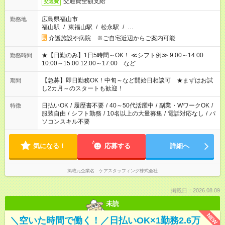
交通費全額支給
交通費
広島県福山市
勤務地
福山駅
/
東福山駅
/
松永駅
/
…
介護施設や病院 ※ご自宅近辺からご案内可能
★【日勤のみ】1日5時間～OK！ ≪シフト例≫ 9:00～14:00
勤務時間
10:00～15:00 12:00～17:00 など
【急募】即日勤務OK！中旬～など開始日相談可 ★まずはお試
期間
し2カ月～のスタートも歓迎！
日払いOK
/
履歴書不要
/
40～50代活躍中
/
副業・WワークOK
/
特徴
服装自由
/
シフト勤務
/
10名以上の大量募集
/
電話対応なし
/
パ
ソコンスキル不要
気になる！
応募する
詳細へ
掲載元企業名
ケアスタッフィング株式会社
掲載日：2026.08.09
未読
NEW
＼空いた時間で働く！／日払いOK×1勤務2.6万