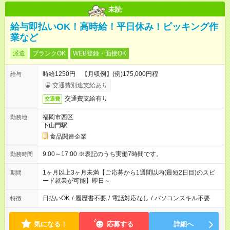
未読
給与即払いOK！高時給！平日休み！ピッキング作
業など
派遣
ブランクOK
WEB登録・面接OK
時給1250円 【月収例】(例)175,000円程
給与
交通費別途支給あり
交通費支給有り
交通費
福岡市西区
勤務地
下山門駅
食品関連企業
9:00～17:00 ※表記のうち実働7時間です。
勤務時間
1ヶ月以上3ヶ月未満【ご応募から1週間以内(最短2日目)のスピ
期間
ード就業が可能】即日～
日払いOK
/
履歴書不要
/
電話対応なし
/
パソコンスキル不要
特徴
気になる！
応募する
詳細へ