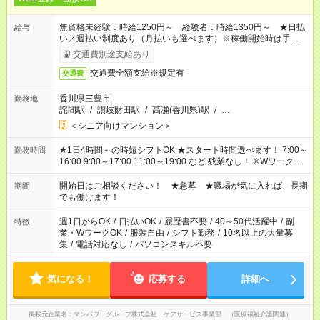
無資格未経験：時給1250円～ 経験者：時給1350円～ ★日払
給与
い／週払い制度あり（月払いも選べます）※稼働開始時は手続き
完了次第のお支払いとなります。
交通費別途支給あり
交通費全額支給※規定有
交通費
香川県三豊市
勤務地
詫間駅
/
讃岐財田駅
/
高瀬(香川県)駅
/
…
＜シニア向けマンション＞
★1日4時間～の時短シフトOK ★スタート時間選べます！ 7:00～
勤務時間
16:00 9:00～17:00 11:00～19:00 など 残業なし！ ※Wワークの
場合、他のお仕事と合わせ週40時間超の就業はご案内できませ
ん ※法令に基づき、週20時間以上勤務は社会保険への加入対象
開始日はご相談ください！ ★急募 ★職場が気に入れば、長期
期間
となります ※労働者派遣法（日雇い派遣の原則禁止）により、
でも働けます！
短時間・短期間の就業はご案内が難しい場合があります
週1日からOK
/
日払いOK
/
履歴書不要
/
40～50代活躍中
/
副
特徴
業・WワークOK
/
服装自由
/
シフト勤務
/
10名以上の大量募
集
/
電話対応なし
/
パソコンスキル不要
気になる！
応募する
詳細へ
掲載元企業名
マンパワーグループ株式会社 ケアサービス事業部 （医療福祉介護関連）