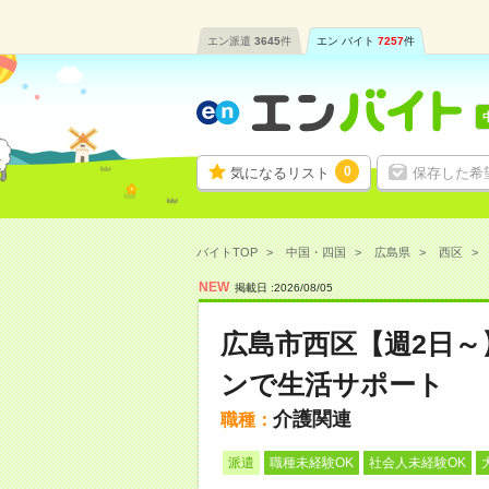
エン派遣
3645
件
エン バイト
7257
件
0
気になるリスト
保存した希
バイトTOP
中国・四国
広島県
西区
NEW
掲載日 :
2026
/
08
/
05
広島市西区【週2日
ンで生活サポート
介護関連
職種：
派遣
職種未経験OK
社会人未経験OK