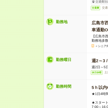
交通費別
交通
交通費
勤務地
広島市
車通勤O
【広島市
勤務地多
＜シニア
勤務曜日
週2～3 
週2日～5
土
休日休暇
勤務時間
5ｈ以内O
★1日4時
★スター
7:00～16: