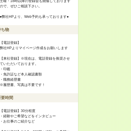
土曜・18時以降の登録会も開催しております
ので、ぜひご相談下さい。
●弊社HPより、Web予約も承っております●
持ち物
【電話登録】
弊社HPよりマイページ作成をお願いします
【来社登録】※現在は、電話登録を推奨させ
ていただいております。
・印鑑
・免許証など本人確認書類
・職務経歴書
※履歴書、写真は不要です！
所要時間
【電話登録】30分程度
・経験やご希望などをインタビュー
・お仕事のご紹介など