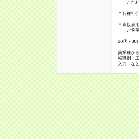
→こだわ
＊各種社
＊直接雇
→ご希望
20代・3
異業種か
転職例：
入力 な