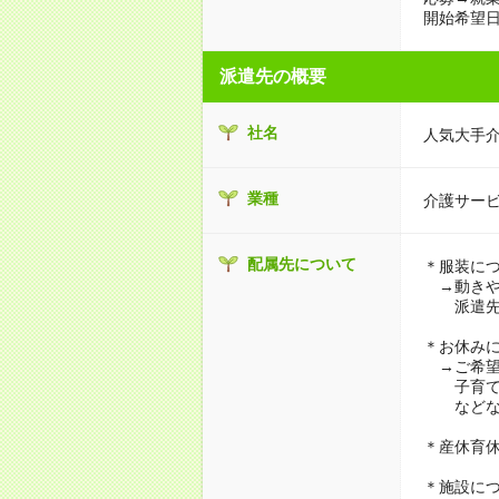
開始希望日
派遣先の概要
社名
人気大手
業種
介護サー
配属先について
＊服装に
→動きや
派遣先に
＊お休み
→ご希望
子育て・
などな
＊産休育
＊施設に