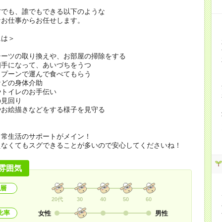
方でも、誰でもできる以下のような
なお仕事からお任せします。
には＞
シーツの取り換えや、お部屋の掃除をする
相手になって、あいづちをうつ
スプーンで運んで食べてもらう
などの身体介助
やトイレのお手伝い
の見回り
やお絵描きなどをする様子を見守る
日常生活のサポートがメイン！
えなくてもスグできることが多いので安心してくださいね！
雰囲気
層
20代
30
40
50
60
比率
女性
男性