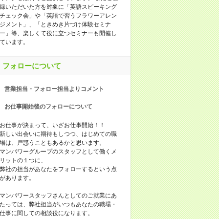
録いただいた方を対象に「英語スピーキング
チェック会」や「英語で習うフラワーアレン
ジメント」、「ときめき片づけ体験セミナ
ー」等、楽しくて役に立つセミナーも開催し
ています。
フォローについて
営業担当・フォロー担当よりコメント
お仕事開始後のフォローについて
お仕事が決まって、いざお仕事開始！！
新しい出会いに期待もしつつ、はじめての職
場は、戸惑うこともあるかと思います。
マンパワーグループのスタッフとして働くメ
リットの１つに、
弊社の担当があなたをフォローするという点
があります。
マンパワースタッフさんとしてのご就業にあ
たっては、弊社担当がいつもあなたの職場・
仕事に関しての相談役になります。