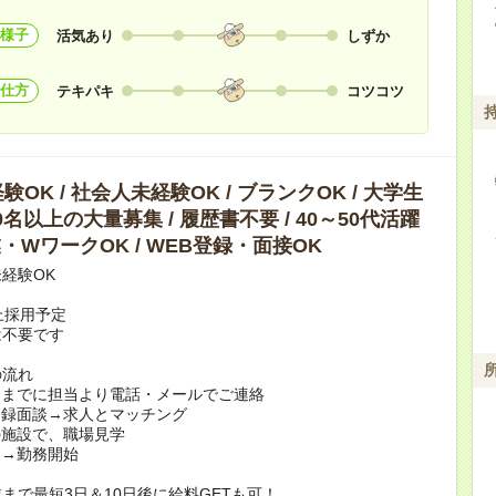
様子
活気あり
しずか
仕方
テキパキ
コツコツ
OK / 社会人未経験OK / ブランクOK / 大学生
10名以上の大量募集 / 履歴書不要 / 40～50代活躍
副業・WワークOK / WEB登録・面接OK
経験OK
上採用予定
は不要です
の流れ
日までに担当より電話・メールでご連絡
登録面談→求人とマッチング
の施設で、職場見学
定→勤務開始
まで最短3日＆10日後に給料GETも可！