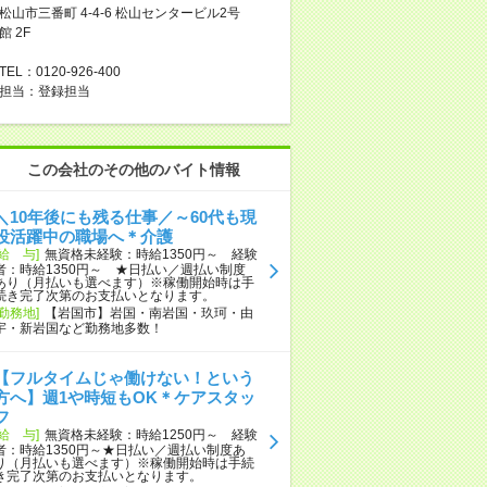
松山市三番町 4-4-6 松山センタービル2号
館 2F
TEL：0120-926-400
担当：登録担当
この会社のその他のバイト情報
＼10年後にも残る仕事／～60代も現
役活躍中の職場へ＊介護
[給 与]
無資格未経験：時給1350円～ 経験
者：時給1350円～ ★日払い／週払い制度
あり（月払いも選べます）※稼働開始時は手
続き完了次第のお支払いとなります。
[勤務地]
【岩国市】岩国・南岩国・玖珂・由
宇・新岩国など勤務地多数！
【フルタイムじゃ働けない！という
方へ】週1や時短もOK＊ケアスタッ
フ
[給 与]
無資格未経験：時給1250円～ 経験
者：時給1350円～★日払い／週払い制度あ
り（月払いも選べます）※稼働開始時は手続
き完了次第のお支払いとなります。