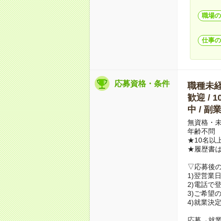
職場の
仕事の
応募資格・条件
職種未経験
歓迎 / 
中 / 
無資格・未
年齢不問
★10名以
★履歴書
▽応募後
1)翌営業
2)電話で
3)ご希望
4)就業決
応募→就業