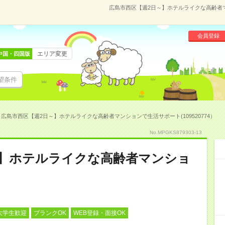
広島市西区【週2日～】ホテルライクな高齢者マン
会員登録
エリア変更
中国・四国版
望条件
広島市西区【週2日～】ホテルライクな高齢者マンションで生活サポート(109520774）
No.MPGKS879303-13
～】ホテルライクな高齢者マンショ
大学生歓迎
ブランクOK
WEB登録・面接OK