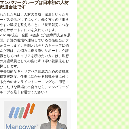
マンパワーグループは日本初の人材
派遣会社です
わたしたちは、人材の育成・派遣といったサ
ービス提供だけではなく、働く方々の『働き
やすい環境を整えること』『長期就労につな
がるサポート』に力を入れています。
2023年現在、全国34拠点に介護専門支店を展
開。介護の現場を理解している専任担当がフ
ォローします。理想と現実とのギャップに悩
んだ際は、お悩みに寄り添いサポート。介護
職としてのキャリアを積みたい方には、理想
の介護職員としての姿に寄り添い就業先をお
探しします。
中長期的なキャリアパス形成のための資格取
得支援制度、仕事に活かせる知識を身に付け
るためのオンライントレーニングもご用意！
ぴったりな職場に出会うなら、マンパワーグ
ループを是非お選びください！