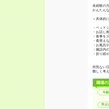
未経験の
かんたん
＜具体的
・ベッド
・お話し
・食事を
・着替え
・お風呂
・施設内
・折り紙
何気ない
難しく考
職場の
年齢
男女