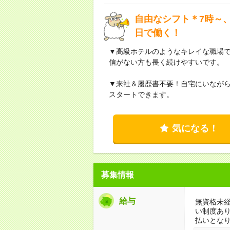
自由なシフト＊7時～、
日で働く！
▼高級ホテルのようなキレイな職場
信がない方も長く続けやすいです。
▼来社＆履歴書不要！自宅にいなが
スタートできます。
気になる！
募集情報
給与
無資格未経
い制度あ
払いとな