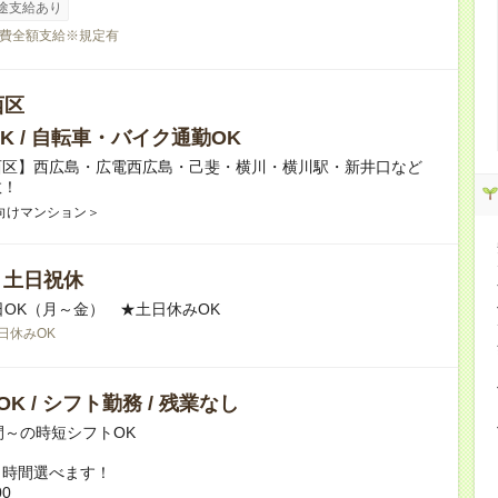
途支給あり
費全額支給※規定有
西区
K / 自転車・バイク通勤OK
西区】西広島・広電西広島・己斐・横川・横川駅・新井口など
数！
向けマンション＞
/ 土日祝休
日OK（月～金） ★土日休みOK
日休みOK
K / シフト勤務 / 残業なし
間～の時短シフトOK
ト時間選べます！
00