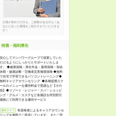
介護が初めての方も、ご経験がある方も！あ
なたに合った職場をご紹介させていただきま
す！
待遇・福利厚生
安心してマンパワーグループで就業していた
だけるようにしっかりとサポートいたしま
す。 ◆健康保険・厚生年金・雇用保険・有給
休暇・健康診断・労働者災害補償保険 ◆無料
で自宅で学習できるパソコントレーニング◆
無料キャリアカウンセリング ◆各種提携スク
ールのメニューを優待料金で受講など【その
他】◆リゾート・レジャー・スパ・ショッピ
ング・グルメ・エステなど各施設を特別割引
価格にて利用できる優待サービス
有資格者によるキャリアカウンセ
ポイント！
リングを無料でご提供しています。 またご登