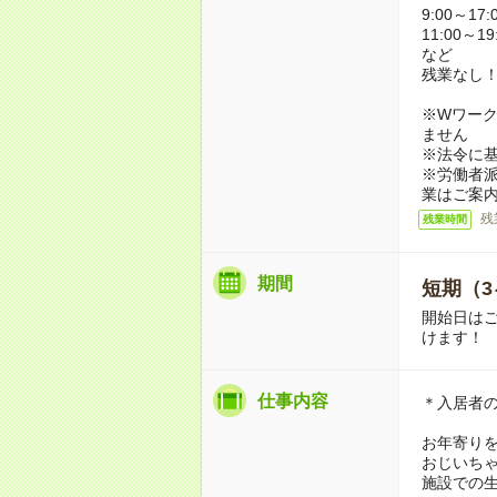
9:00～17:
11:00～19
など
残業なし
※Wワーク
ません
※法令に基
※労働者
業はご案
残
残業時間
期間
短期（3
開始日は
けます！
仕事内容
＊入居者
お年寄り
おじいち
施設での