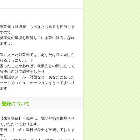
就業先（派遣先）もあなたも両者を担当しま
すので、
就業先の環境も理解している強い味方になれ
ますよ。
気に入った就業先では、あなたは長く続けら
れるようにサポート
困ったことがあれば、就業先との間に立って
解決に向けて調整をしたり
お電話やメール・対面など あなたに合った
ツールでコミュニケーションをとってまいり
ます！
登録について
【来社登録】※現在は、電話登録を推奨させ
ていただいております。
平日（月～金）毎日登録会を実施しておりま
す。