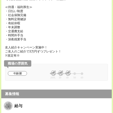
≪待遇・福利厚生≫
・日払い制度
・社会保険完備
・無料定期健診
・有給休暇
・年末調整
・交通費支給
・時間外手当
・深夜残業手当
友人紹介キャンペーン実施中！
ご友人のご紹介で3万円ずつプレゼント！
※規定有※
職場の雰囲気
年齢層
20代
30
40
50
60
募集情報
給与