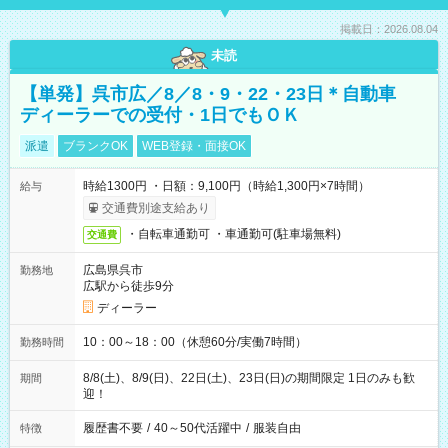
掲載日：2026.08.04
未読
【単発】呉市広／8／8・9・22・23日＊自動車
ディーラーでの受付・1日でもＯＫ
派遣
ブランクOK
WEB登録・面接OK
時給1300円 ・日額：9,100円（時給1,300円×7時間）
給与
交通費別途支給あり
・自転車通勤可 ・車通勤可(駐車場無料)
交通費
広島県呉市
勤務地
広駅から徒歩9分
ディーラー
10：00～18：00（休憩60分/実働7時間）
勤務時間
8/8(土)、8/9(日)、22日(土)、23日(日)の期間限定 1日のみも歓
期間
迎！
履歴書不要
/
40～50代活躍中
/
服装自由
特徴