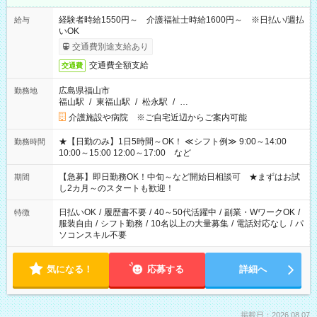
経験者時給1550円～ 介護福祉士時給1600円～ ※日払い/週払
給与
いOK
交通費別途支給あり
交通費全額支給
交通費
広島県福山市
勤務地
福山駅
/
東福山駅
/
松永駅
/
…
介護施設や病院 ※ご自宅近辺からご案内可能
★【日勤のみ】1日5時間～OK！ ≪シフト例≫ 9:00～14:00
勤務時間
10:00～15:00 12:00～17:00 など
【急募】即日勤務OK！中旬～など開始日相談可 ★まずはお試
期間
し2カ月～のスタートも歓迎！
日払いOK
/
履歴書不要
/
40～50代活躍中
/
副業・WワークOK
/
特徴
服装自由
/
シフト勤務
/
10名以上の大量募集
/
電話対応なし
/
パ
ソコンスキル不要
気になる！
応募する
詳細へ
掲載日：2026.08.07