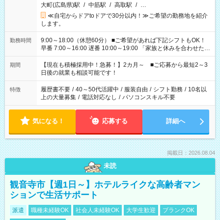
大町(広島県)駅
/
中筋駅
/
高取駅
/
…
≪自宅からドアtoドアで30分以内！≫ご希望の勤務地を紹介
します。
9:00～18:00（休憩60分） ■ご希望があれば下記シフトもOK！
勤務時間
早番 7:00～16:00 遅番 10:00～19:00 「家族と休みを合わせた
い」 「余裕を持って夕飯の準備がしたい」 「できれば残業はし
たくない」 など、ご希望を教えてくださいね。 ※Wワーク希望
【現在も積極採用中！急募！】2カ月～ ■ご応募から最短2～3
期間
の方へ 今ご覧のお仕事で希望する勤務時間と、もう1つのお仕事
日後の就業も相談可能です！
の勤務時間。 合計で週40時間を超える場合は応募できません。
履歴書不要
/
40～50代活躍中
/
服装自由
/
シフト勤務
/
10名以
特徴
上の大量募集
/
電話対応なし
/
パソコンスキル不要
気になる！
応募する
詳細へ
掲載日：2026.08.04
未読
観音寺市【週1日～】ホテルライクな高齢者マン
ションで生活サポート
派遣
職種未経験OK
社会人未経験OK
大学生歓迎
ブランクOK