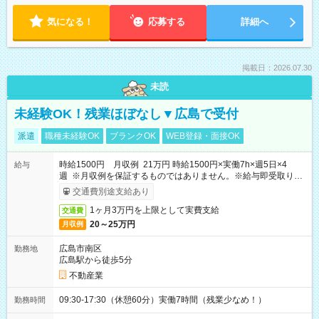
気になる！
応募する
詳細へ
掲載日：2026.07.30
未読
未経験OK！残業ほぼなし▼広島で受付
派遣
職種未経験OK
ブランクOK
WEB登録・面接OK
時給1500円 月収例 21万円 時給1500円×実働7h×週5日×4
給与
週 ※月収例を保証するものではありません。※給与即受取りサ
ービス利用可（利用条件有）
交通費別途支給あり
1ヶ月3万円を上限として実費支給
交通費
20～25万円
月収例
広島市南区
勤務地
広島駅から徒歩5分
不動産業
09:30-17:30（休憩60分）実働7時間（残業少なめ！）
勤務時間