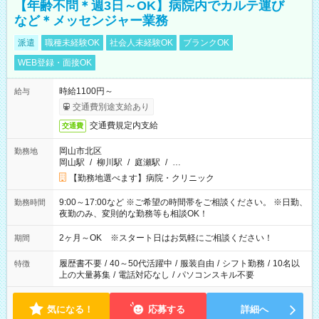
【年齢不問＊週3日～OK】病院内でカルテ運び
など＊メッセンジャー業務
派遣
職種未経験OK
社会人未経験OK
ブランクOK
WEB登録・面接OK
時給1100円～
給与
交通費別途支給あり
交通費規定内支給
交通費
岡山市北区
勤務地
岡山駅
/
柳川駅
/
庭瀬駅
/
…
【勤務地選べます】病院・クリニック
9:00～17:00など ※ご希望の時間帯をご相談ください。 ※日勤、
勤務時間
夜勤のみ、変則的な勤務等も相談OK！
2ヶ月～OK ※スタート日はお気軽にご相談ください！
期間
履歴書不要
/
40～50代活躍中
/
服装自由
/
シフト勤務
/
10名以
特徴
上の大量募集
/
電話対応なし
/
パソコンスキル不要
気になる！
応募する
詳細へ