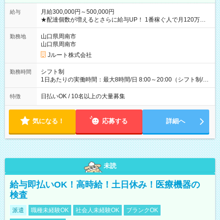
月給300,000円～500,000円
給与
★配達個数が増えるとさらに給与UP！ 1番稼ぐ人で月120万ほ
ど！ ・主要都市エリア 月収55万円／週5日稼働 月収65万~112
万円／週6日稼働 ・地方郊外エリア 月収40万円／週5日稼働 月
山口県周南市
勤務地
収40万円~50万円／週6日稼働 ＜モデルイメージ＞ ■月収50万
山口県周南市
円 (27歳男性/江東区在住)※元建築関係 1日150個配達×25日勤務
Jルート株式会社
(日休み) ■月収80万円(43歳男性/墨田区在住)※元営業 1日200個
配達×25日勤務(月休み) 【試用期間】試用期間なし
シフト制
勤務時間
1日あたりの実働時間：最大8時間/日 8:00～20:00（シフト制/実
働8時間） ※週5日勤務（場所次第では週4も有り） ※配達状況
によって時間外での勤務可能性有り ※案件により多少の前後あ
日払いOK / 10名以上の大量募集
特徴
り ※配達が完了次第、帰社OKです
気になる！
応募する
詳細へ
未読
給与即払いOK！高時給！土日休み！医療機器の
検査
派遣
職種未経験OK
社会人未経験OK
ブランクOK