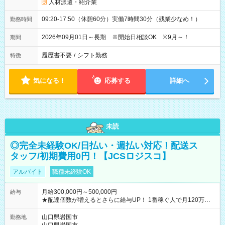
人材派遣・紹介業
09:20-17:50（休憩60分）実働7時間30分（残業少なめ！）
勤務時間
2026年09月01日～長期 ※開始日相談OK ※9月～！
期間
履歴書不要
/
シフト勤務
特徴
気になる！
応募する
詳細へ
未読
◎完全未経験OK/日払い・週払い対応！配送ス
タッフ/初期費用0円！【JCSロジスコ】
アルバイト
職種未経験OK
月給300,000円～500,000円
給与
★配達個数が増えるとさらに給与UP！ 1番稼ぐ人で月120万ほ
ど！ ・主要都市エリア 月収55万円／週5日稼働 月収65万~112
万円／週6日稼働 ・地方郊外エリア 月収40万円／週5日稼働 月
山口県岩国市
勤務地
収40万円~50万円／週6日稼働 ＜モデルイメージ＞ ■月収50万