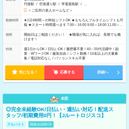
円座駅
/
空港通り駅
/
琴電屋島駅
/
…
＜ご近所の老人ホームなど＞
★1日4時間～の時短シフトOK ★もちろんフルタイムシフトも可
勤務時間
能 ★スタート時間選べます 7:00～16:00 9:00～18:00 11:00～
20:00 など 残業なし！ ※Wワークの場合、他のお仕事と合わせ
週40時間超の就業はご案内できません ※法令に基づき、週20時
開始日はご相談ください！ ★職場が気に入れば、長期でも働
期間
間以上勤務は社会保険への加入対象となります ※労働者派遣法
けます！
（日雇い派遣の原則禁止）により、短時間・短期間の就業はご
案内が難しい場合があります
週1日からOK
/
日払いOK
/
履歴書不要
/
40～50代活躍中
/
副
特徴
業・WワークOK
/
服装自由
/
シフト勤務
/
10名以上の大量募
集
/
電話対応なし
/
パソコンスキル不要
気になる！
応募する
詳細へ
未読
◎完全未経験OK/日払い・週払い対応！配送ス
タッフ/初期費用0円！【Jルートロジスコ】
アルバイト
職種未経験OK