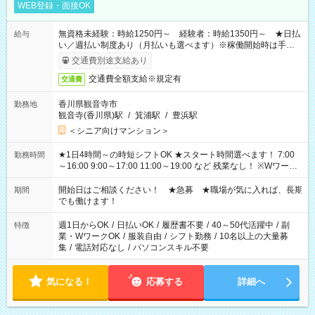
WEB登録・面接OK
無資格未経験：時給1250円～ 経験者：時給1350円～ ★日払
給与
い／週払い制度あり（月払いも選べます）※稼働開始時は手続き
完了次第のお支払いとなります。
交通費別途支給あり
交通費全額支給※規定有
交通費
香川県観音寺市
勤務地
観音寺(香川県)駅
/
箕浦駅
/
豊浜駅
＜シニア向けマンション＞
★1日4時間～の時短シフトOK ★スタート時間選べます！ 7:00
勤務時間
～16:00 9:00～17:00 11:00～19:00 など 残業なし！ ※Wワーク
の場合、他のお仕事と合わせ週40時間超の就業はご案内できま
せん ※法令に基づき、週20時間以上勤務は社会保険への加入対
開始日はご相談ください！ ★急募 ★職場が気に入れば、長期
期間
象となります ※労働者派遣法（日雇い派遣の原則禁止）によ
でも働けます！
り、短時間・短期間の就業はご案内が難しい場合があります
週1日からOK
/
日払いOK
/
履歴書不要
/
40～50代活躍中
/
副
特徴
業・WワークOK
/
服装自由
/
シフト勤務
/
10名以上の大量募
集
/
電話対応なし
/
パソコンスキル不要
気になる！
応募する
詳細へ