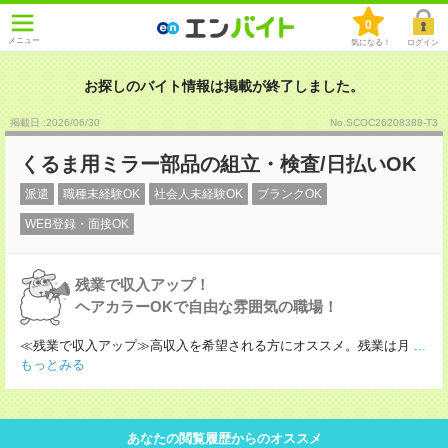
0
メニュー
気になる！
ログイン
お探しのバイト情報は掲載が終了しました。
掲載日 :2026
/
06
/
30
No.SCOC26208388-T3
くるま用ミラー部品の組立・検査/日払いOK
派遣
職種未経験OK
社会人未経験OK
ブランクOK
WEB登録・面接OK
残業で収入アップ！
ヘアカラーOKで自由な雰囲気の職場！
≪残業で収入アップ≫高収入を希望される方にオススメ。残業は月
...
もっとみる
あなたの閲覧履歴からのオススメ