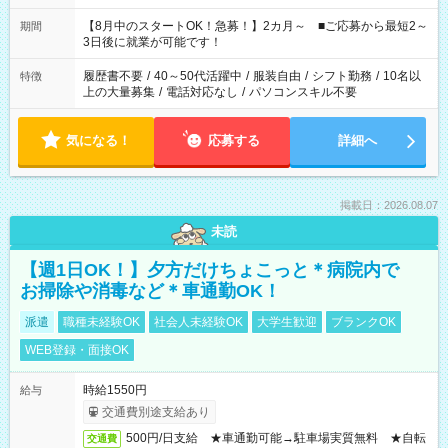
と休みを合わせたい」 「余裕を持って夕飯の準備がしたい」
「できれば残業はしたくない」 など、ご希望を教えてください
【8月中のスタートOK！急募！】2カ月～ ■ご応募から最短2～
期間
ね。 ※Wワーク希望の方へ 今ご覧のお仕事で希望する勤務時間
3日後に就業が可能です！
と、もう1つのお仕事の勤務時間。 合計で週40時間を超える場
合は応募できません。
履歴書不要
/
40～50代活躍中
/
服装自由
/
シフト勤務
/
10名以
特徴
上の大量募集
/
電話対応なし
/
パソコンスキル不要
気になる！
応募する
詳細へ
掲載日：2026.08.07
未読
【週1日OK！】夕方だけちょこっと＊病院内で
お掃除や消毒など＊車通勤OK！
派遣
職種未経験OK
社会人未経験OK
大学生歓迎
ブランクOK
WEB登録・面接OK
時給1550円
給与
交通費別途支給あり
500円/日支給 ★車通勤可能→駐車場実質無料 ★自転
交通費