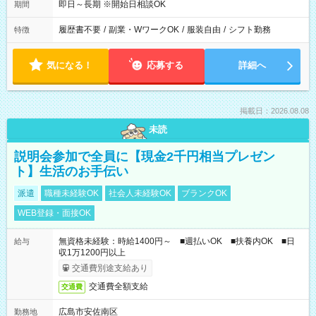
即日～長期 ※開始日相談OK
期間
履歴書不要
/
副業・WワークOK
/
服装自由
/
シフト勤務
特徴
気になる！
応募する
詳細へ
掲載日：2026.08.08
未読
説明会参加で全員に【現金2千円相当プレゼン
ト】生活のお手伝い
派遣
職種未経験OK
社会人未経験OK
ブランクOK
WEB登録・面接OK
無資格未経験：時給1400円～ ■週払いOK ■扶養内OK ■日
給与
収1万1200円以上
交通費別途支給あり
交通費全額支給
交通費
広島市安佐南区
勤務地