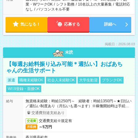
業・WワークOK
/
シフト勤務
/
10名以上の大量募集
/
電話対応
なし
/
パソコンスキル不要
気になる！
応募する
詳細へ
掲載日：2026.08.03
未読
【毎週お給料振り込み可能＊週払い】おばあち
ゃんの生活サポート
派遣
職種未経験OK
社会人未経験OK
大学生歓迎
ブランクOK
WEB登録・面接OK
無資格未経験：時給1250円～ 経験者：時給1350円～★日払い
給与
／週払い制度あり（月払いも選べます）※稼働開始時は手続き完
了次第のお支払いとなります。
交通費別途支給あり
交通費支給※規定有
交通費
～5万円
月収例
香川県高松市
勤務地