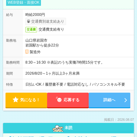
WEB登録・面接OK
時給2000円
給与
交通費別途支給あり
交通費支給有り
交通費
山口県岩国市
勤務地
岩国駅から徒歩22分
製造外
8:30～16:30 ※表記のうち実働7時間15分です。
勤務時間
2026/8/20～1ヶ月以上3ヶ月未満
期間
日払いOK
/
履歴書不要
/
電話対応なし
/
パソコンスキル不要
特徴
気になる！
応募する
詳細へ
掲載日：2026.08.07
未読