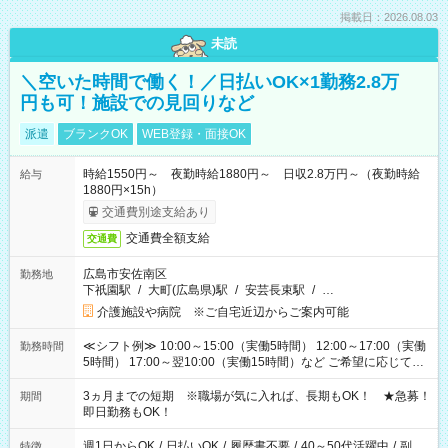
掲載日：2026.08.03
未読
＼空いた時間で働く！／日払いOK×1勤務2.8万
円も可！施設での見回りなど
派遣
ブランクOK
WEB登録・面接OK
時給1550円～ 夜勤時給1880円～ 日収2.8万円～（夜勤時給
給与
1880円×15h）
交通費別途支給あり
交通費全額支給
交通費
広島市安佐南区
勤務地
下祇園駅
/
大町(広島県)駅
/
安芸長束駅
/
…
介護施設や病院 ※ご自宅近辺からご案内可能
≪シフト例≫ 10:00～15:00（実働5時間） 12:00～17:00（実働
勤務時間
5時間） 17:00～翌10:00（実働15時間）など ご希望に応じて、
働く時間は調整できます！ お気軽に担当へ相談ください！
3ヵ月までの短期 ※職場が気に入れば、長期もOK！ ★急募！
期間
即日勤務もOK！
週1日からOK
/
日払いOK
/
履歴書不要
/
40～50代活躍中
/
副
特徴