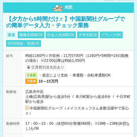
未読
【夕方から5時間だけ♬】中国新聞社グループで
の簡単データ入力・チェック業務
派遣
職種未経験OK
社会人未経験OK
大学生歓迎
ブランクOK
WEB登録・面接OK
時給1160円☆月収例：11万5700円（1160円×5時間×19日勤務
給与
の場合） ※22:00以降は時給1,450円
交通費別途支給あり
・規定により支給 ・車通勤・自転車通勤OK
交通費
10～15万円
月収例
広島市中区
勤務地
土橋(広島県)駅から徒歩5分
/
本川町駅から徒歩8分
/
十日市町
駅から徒歩
中国新聞社グループ（メイツスタッフさん多数活躍中で安心
♬）
17：00～23：00（休憩60分/実働5時間） ※18時～23時(休憩な
勤務時間
し)もOK