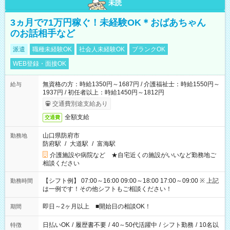
未読
3ヵ月で71万円稼ぐ！未経験OK＊おばあちゃん
のお話相手など
派遣
職種未経験OK
社会人未経験OK
ブランクOK
WEB登録・面接OK
無資格の方：時給1350円～1687円 / 介護福祉士：時給1550円～
給与
1937円 / 初任者以上：時給1450円～1812円
交通費別途支給あり
全額支給
交通費
山口県防府市
勤務地
防府駅
/
大道駅
/
富海駅
介護施設や病院など ★自宅近くの施設がいいなど勤務地ご
相談ください
【シフト例】 07:00～16:00 09:00～18:00 17:00～09:00 ※ 上記
勤務時間
は一例です！その他シフトもご相談ください！
即日～2ヶ月以上 ■開始日の相談OK！
期間
日払いOK
/
履歴書不要
/
40～50代活躍中
/
シフト勤務
/
10名以
特徴