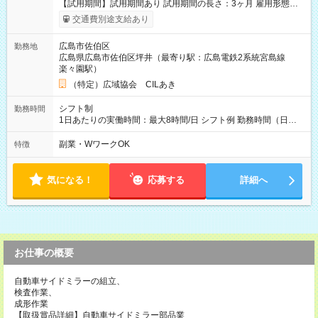
【試用期間】試用期間あり 試用期間の長さ：3ヶ月 雇用形態、
給与は本採用時と同じです。
交通費別途支給あり
広島市佐伯区
勤務地
広島県広島市佐伯区坪井（最寄り駅：広島電鉄2系統宮島線
楽々園駅）
（特定）広域協会 CILあき
シフト制
勤務時間
1日あたりの実働時間：最大8時間/日 シフト例 勤務時間（日
勤）・8時～18時 （実働時間8時間 待機休憩2時間）（日勤1回
あたりの給与 2万円）
副業・WワークOK
特徴
気になる！
応募する
詳細へ
お仕事の概要
自動車サイドミラーの組立、
検査作業、
成形作業
【取扱賞品詳細】自動車サイドミラー部品業