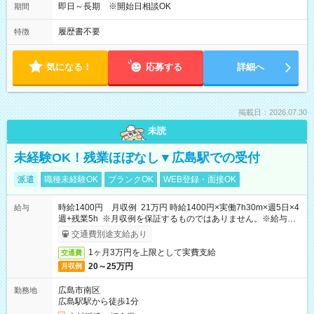
即日～長期 ※開始日相談OK
期間
履歴書不要
特徴
気になる！
応募する
詳細へ
掲載日：2026.07.30
未読
未経験OK！残業ほぼなし▼広島駅での受付
派遣
職種未経験OK
ブランクOK
WEB登録・面接OK
時給1400円 月収例 21万円 時給1400円×実働7h30m×週5日×4
給与
週+残業5h ※月収例を保証するものではありません。※給与即
受取りサービス利用可（利用条件有）
交通費別途支給あり
1ヶ月3万円を上限として実費支給
交通費
20～25万円
月収例
広島市南区
勤務地
広島駅駅から徒歩1分