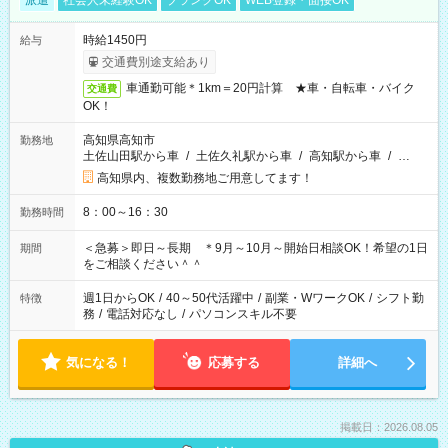
派遣
社会人未経験OK
ブランクOK
WEB登録・面接OK
時給1450円
給与
交通費別途支給あり
車通勤可能＊1km＝20円計算 ★車・自転車・バイク
交通費
OK！
高知県高知市
勤務地
土佐山田駅から車
/
土佐久礼駅から車
/
高知駅から車
/
…
高知県内、複数勤務地ご用意してます！
8：00～16：30
勤務時間
＜急募＞即日～長期 ＊9月～10月～開始日相談OK！希望の1日
期間
をご相談ください＾＾
週1日からOK
/
40～50代活躍中
/
副業・WワークOK
/
シフト勤
特徴
務
/
電話対応なし
/
パソコンスキル不要
気になる！
応募する
詳細へ
掲載日：2026.08.05