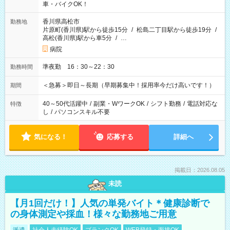
車・バイクOK！
香川県高松市
勤務地
片原町(香川県)駅から徒歩15分
/
松島二丁目駅から徒歩19分
/
高松(香川県)駅から車5分
/
…
病院
準夜勤 16：30～22：30
勤務時間
＜急募＞即日～長期（早期募集中！採用率今だけ高いです！）
期間
40～50代活躍中
/
副業・WワークOK
/
シフト勤務
/
電話対応な
特徴
し
/
パソコンスキル不要
気になる！
応募する
詳細へ
掲載日：2026.08.05
未読
【月1回だけ！】人気の単発バイト＊健康診断で
の身体測定や採血！様々な勤務地ご用意