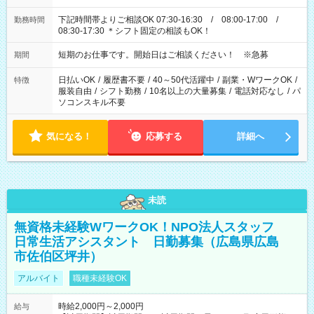
下記時間帯よりご相談OK 07:30-16:30 / 08:00-17:00 /
勤務時間
08:30-17:30 ＊シフト固定の相談もOK！
短期のお仕事です。開始日はご相談ください！ ※急募
期間
日払いOK
/
履歴書不要
/
40～50代活躍中
/
副業・WワークOK
/
特徴
服装自由
/
シフト勤務
/
10名以上の大量募集
/
電話対応なし
/
パ
ソコンスキル不要
気になる！
応募する
詳細へ
未読
無資格未経験WワークOK！NPO法人スタッフ
日常生活アシスタント 日勤募集（広島県広島
市佐伯区坪井）
アルバイト
職種未経験OK
時給2,000円～2,000円
給与