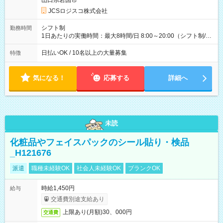
山口県岩国市
円 (27歳男性/江東区在住)※元建築関係 1日150個配達×25日勤務
JCSロジスコ株式会社
(日休み) ■月収80万円(43歳男性/墨田区在住)※元営業 1日200個
配達×25日勤務(月休み) 【試用期間】試用期間なし
シフト制
勤務時間
1日あたりの実働時間：最大8時間/日 8:00～20:00（シフト制/実
働8時間） ※週5日勤務（場所次第では週4も有り） ※配達状況
によって時間外での勤務可能性有り ※案件により多少の前後あ
日払いOK / 10名以上の大量募集
特徴
り ※配達が完了次第、帰社OKです
気になる！
応募する
詳細へ
未読
化粧品やフェイスパックのシール貼り・検品
_H121676
派遣
職種未経験OK
社会人未経験OK
ブランクOK
時給1,450円
給与
交通費別途支給あり
上限あり(月額)30、000円
交通費