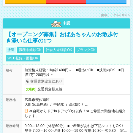
掲載日：2026.08.05
未読
【オープニング募集】おばあちゃんのお散歩付
き添いも仕事の1つ
派遣
職種未経験OK
社会人未経験OK
ブランクOK
WEB登録・面接OK
無資格未経験：時給1400円～ ■週払いOK ■扶養内OK ■日
給与
収1万1200円以上
交通費別途支給あり
交通費全額支給
交通費
広島市安佐南区
勤務地
大町(広島県)駅
/
中筋駅
/
高取駅
/
…
≪自宅からドアtoドアで30分以内！≫ご希望の勤務地を紹介
します。
9:00～18:00（休憩60分） ■ご希望があれば下記シフトもOK！
勤務時間
早番 7:00～16:00 遅番 10:00～19:00 夜勤 16:30～翌9:30 「家族