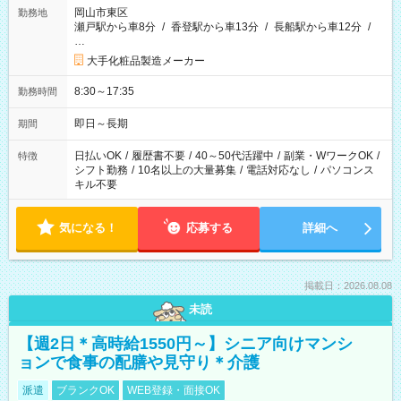
岡山市東区
勤務地
瀬戸駅から車8分
/
香登駅から車13分
/
長船駅から車12分
/
…
大手化粧品製造メーカー
8:30～17:35
勤務時間
即日～長期
期間
日払いOK
/
履歴書不要
/
40～50代活躍中
/
副業・WワークOK
/
特徴
シフト勤務
/
10名以上の大量募集
/
電話対応なし
/
パソコンス
キル不要
気になる！
応募する
詳細へ
掲載日：2026.08.08
未読
【週2日＊高時給1550円～】シニア向けマンシ
ョンで食事の配膳や見守り＊介護
派遣
ブランクOK
WEB登録・面接OK