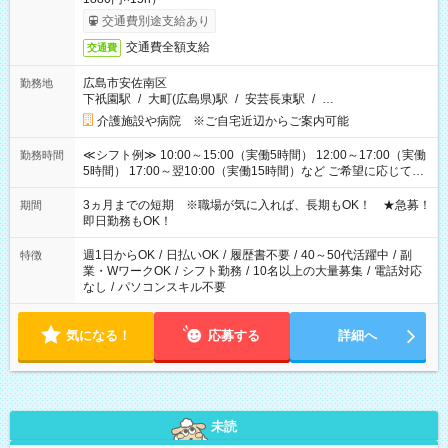
交通費別途支給あり
交通費全額支給
交通費
広島市安佐南区
勤務地
下祇園駅
/
大町(広島県)駅
/
安芸長束駅
/
…
介護施設や病院 ※ご自宅近辺からご案内可能
≪シフト例≫ 10:00～15:00（実働5時間） 12:00～17:00（実働
勤務時間
5時間） 17:00～翌10:00（実働15時間）など ご希望に応じて、
働く時間は調整できます！ お気軽に担当へ相談ください！
3ヵ月までの短期 ※職場が気に入れば、長期もOK！ ★急募！
期間
即日勤務もOK！
週1日からOK
/
日払いOK
/
履歴書不要
/
40～50代活躍中
/
副
特徴
業・WワークOK
/
シフト勤務
/
10名以上の大量募集
/
電話対応
なし
/
パソコンスキル不要
気になる！
応募する
詳細へ
未読