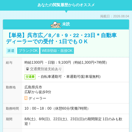
あなたの閲覧履歴からのオススメ
掲載日：2026.08.04
未読
【単発】呉市広／8／8・9・22・23日＊自動車
ディーラーでの受付・1日でもＯＫ
派遣
ブランクOK
WEB登録・面接OK
時給1300円 ・日額：9,100円（時給1,300円×7時間）
給与
交通費別途支給あり
・自転車通勤可 ・車通勤可(駐車場無料)
交通費
広島県呉市
勤務地
広駅から徒歩9分
ディーラー
10：00～18：00（休憩60分/実働7時間）
勤務時間
8/8(土)、8/9(日)、22日(土)、23日(日)の期間限定 1日のみも歓
期間
迎！