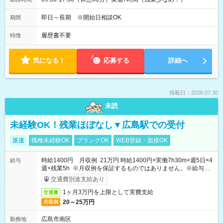
即日～長期 ※開始日相談OK
期間
履歴書不要
特徴
気になる！
応募する
詳細へ
掲載日：2026.07.30
未読
未経験OK！残業ほぼなし▼広島駅での受付
派遣
職種未経験OK
ブランクOK
WEB登録・面接OK
時給1400円 月収例 21万円 時給1400円×実働7h30m×週5日×4
給与
週+残業5h ※月収例を保証するものではありません。※給与即
受取りサービス利用可（利用条件有）
交通費別途支給あり
1ヶ月3万円を上限として実費支給
交通費
20～25万円
月収例
広島市南区
勤務地