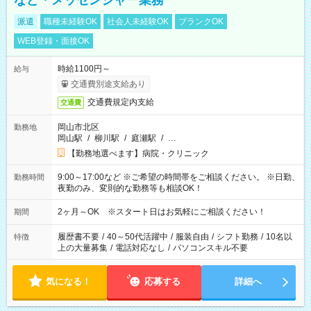
など＊メッセンジャー業務
派遣
職種未経験OK
社会人未経験OK
ブランクOK
WEB登録・面接OK
時給1100円～
給与
交通費別途支給あり
交通費規定内支給
交通費
岡山市北区
勤務地
岡山駅
/
柳川駅
/
庭瀬駅
/
…
【勤務地選べます】病院・クリニック
9:00～17:00など ※ご希望の時間帯をご相談ください。 ※日勤、
勤務時間
夜勤のみ、変則的な勤務等も相談OK！
2ヶ月～OK ※スタート日はお気軽にご相談ください！
期間
履歴書不要
/
40～50代活躍中
/
服装自由
/
シフト勤務
/
10名以
特徴
上の大量募集
/
電話対応なし
/
パソコンスキル不要
気になる！
応募する
詳細へ