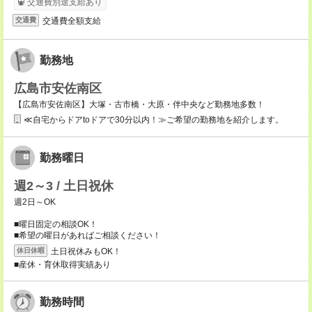
交通費別途支給あり
交通費全額支給
交通費
勤務地
広島市安佐南区
【広島市安佐南区】大塚・古市橋・大原・伴中央など勤務地多数！
≪自宅からドアtoドアで30分以内！≫ご希望の勤務地を紹介します。
勤務曜日
週2～3 / 土日祝休
週2日～OK
■曜日固定の相談OK！
■希望の曜日があればご相談ください！
土日祝休みもOK！
休日休暇
■産休・育休取得実績あり
勤務時間