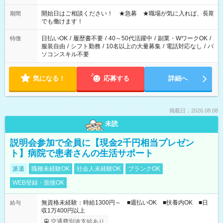
の場合、他のお仕事と合わせ週40時間超の就業はご案内できま
せん ※法令に基づき、週20時間以上勤務は社会保険への加入対
開始日はご相談ください！ ★急募 ★職場が気に入れば、長期
期間
象となります ※労働者派遣法（日雇い派遣の原則禁止）によ
でも働けます！
り、短時間・短期間の就業はご案内が難しい場合があります
日払いOK
/
履歴書不要
/
40～50代活躍中
/
副業・WワークOK
/
特徴
服装自由
/
シフト勤務
/
10名以上の大量募集
/
電話対応なし
/
パ
ソコンスキル不要
気になる！
応募する
詳細へ
掲載日：2026.08.08
未読
説明会参加で全員に【現金2千円相当プレゼン
ト】病院で患者さんの生活サポート
派遣
職種未経験OK
社会人未経験OK
ブランクOK
WEB登録・面接OK
無資格未経験：時給1300円～ ■週払いOK ■扶養内OK ■日
給与
収1万400円以上
交通費別途支給あり