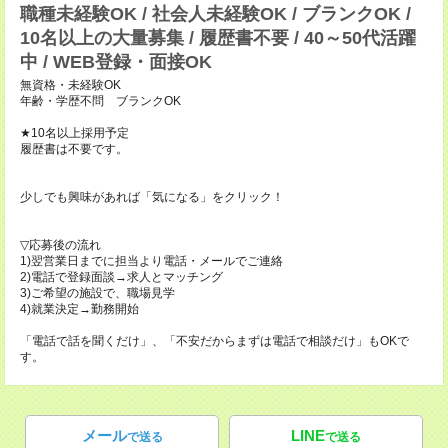
職種未経験OK / 社会人未経験OK / ブランクOK /
10名以上の大量募集 / 履歴書不要 / 40～50代活躍
中 / WEB登録・面接OK
無資格・未経験OK
年齢・学歴不問 ブランクOK
★10名以上採用予定
履歴書は不要です。
少しでも興味があれば「気になる」をクリック！
▽応募後の流れ
1)翌営業日までに担当より電話・メールでご連絡
2)電話で登録面談→求人とマッチング
3)ご希望の施設で、職場見学
4)就業決定→勤務開始
「電話で話を聞くだけ」、「不安だからまずは電話で相談だけ」もOKで
す。
メール
LINE
で送る
で送る