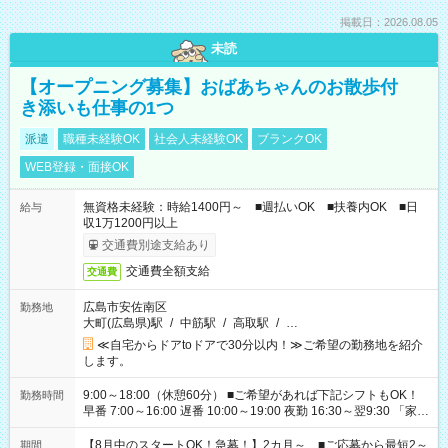
掲載日：2026.08.05
未読
【オープニング募集】おばあちゃんのお散歩付
き添いも仕事の1つ
派遣
職種未経験OK
社会人未経験OK
ブランクOK
WEB登録・面接OK
無資格未経験：時給1400円～ ■週払いOK ■扶養内OK ■日
給与
収1万1200円以上
交通費別途支給あり
交通費全額支給
交通費
広島市安佐南区
勤務地
大町(広島県)駅
/
中筋駅
/
高取駅
/
…
≪自宅からドアtoドアで30分以内！≫ご希望の勤務地を紹介
します。
9:00～18:00（休憩60分） ■ご希望があれば下記シフトもOK！
勤務時間
早番 7:00～16:00 遅番 10:00～19:00 夜勤 16:30～翌9:30 「家族
と休みを合わせたい」 「余裕を持って夕飯の準備がしたい」
「できれば残業はしたくない」 など、ご希望を教えてください
【8月中のスタートOK！急募！】2カ月～ ■ご応募から最短2～
期間