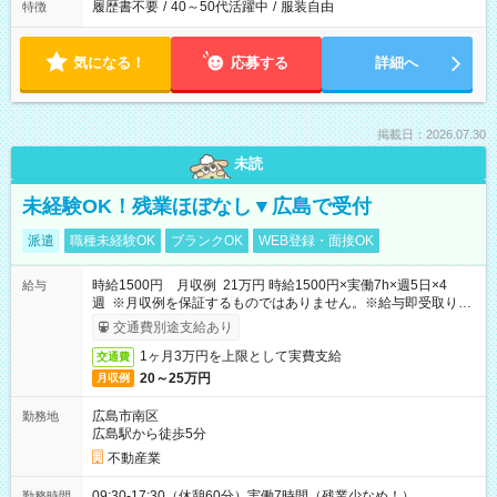
履歴書不要
/
40～50代活躍中
/
服装自由
特徴
気になる！
応募する
詳細へ
掲載日：2026.07.30
未読
未経験OK！残業ほぼなし▼広島で受付
派遣
職種未経験OK
ブランクOK
WEB登録・面接OK
時給1500円 月収例 21万円 時給1500円×実働7h×週5日×4
給与
週 ※月収例を保証するものではありません。※給与即受取りサ
ービス利用可（利用条件有）
交通費別途支給あり
1ヶ月3万円を上限として実費支給
交通費
20～25万円
月収例
広島市南区
勤務地
広島駅から徒歩5分
不動産業
09:30-17:30（休憩60分）実働7時間（残業少なめ！）
勤務時間