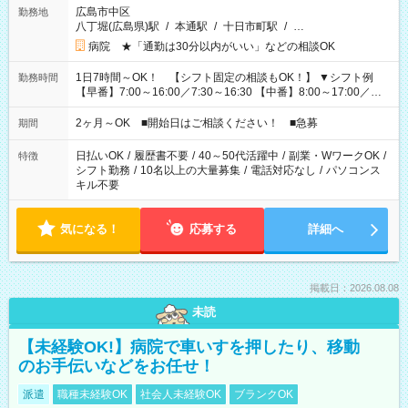
広島市中区
勤務地
八丁堀(広島県)駅
/
本通駅
/
十日市町駅
/
…
病院 ★「通勤は30分以内がいい」などの相談OK
1日7時間～OK！ 【シフト固定の相談もOK！】 ▼シフト例
勤務時間
【早番】7:00～16:00／7:30～16:30 【中番】8:00～17:00／
9:00～18:00 【遅番】11:00～20:00／13:00～22:00 「〇時まで
には帰りたい」 「〇時からしか出勤できない」 などの相談
2ヶ月～OK ■開始日はご相談ください！ ■急募
期間
OK！
日払いOK
/
履歴書不要
/
40～50代活躍中
/
副業・WワークOK
/
特徴
シフト勤務
/
10名以上の大量募集
/
電話対応なし
/
パソコンス
キル不要
気になる！
応募する
詳細へ
掲載日：2026.08.08
未読
【未経験OK!】病院で車いすを押したり、移動
のお手伝いなどをお任せ！
派遣
職種未経験OK
社会人未経験OK
ブランクOK