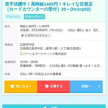
若手活躍中！高時給1400円！キレイな百貨店
［カードカウンターの受付］20～(hs1cp02)
アルバイト
職種未経験OK
時給1,400円～1,400円
給与
月収例：20万5800円（7h×21日） ・日払い週払いあり 【試用
期間】試用期間なし
交通費別途支給あり
広島市中区
勤務地
広島県広島市中区（最寄り駅：八丁堀(広島県)）
パーソルマーケティング株式会社
10:00～18:00
勤務時間
実働時間：7時間/日 ・土日含む週3～5日勤務 選べます！土日も
休みやすい！ ・残業は有りません！
日払いOK / 10名以上の大量募集
特徴
気になる！
応募する
詳細へ