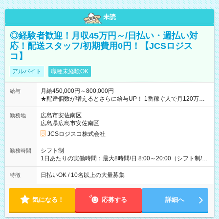
未読
◎経験者歓迎！月収45万円～/日払い・週払い対
応！配送スタッフ/初期費用0円！【JCSロジス
コ】
アルバイト
職種未経験OK
月給450,000円～800,000円
給与
★配達個数が増えるとさらに給与UP！ 1番稼ぐ人で月120万ほ
ど！ ・主要都市エリア 月収55万円／週5日稼働 月収65万~112
万円／週6日稼働 ・地方郊外エリア 月収40万円／週5日稼働 月
広島市安佐南区
勤務地
収40万円~50万円／週6日稼働 ＜モデルイメージ＞ ■月収50万
広島県広島市安佐南区
円 (27歳男性/江東区在住)※元建築関係 1日150個配達×25日勤務
JCSロジスコ株式会社
(日休み) ■月収80万円(43歳男性/墨田区在住)※元営業 1日200個
配達×25日勤務(月休み) 【試用期間】試用期間なし
シフト制
勤務時間
1日あたりの実働時間：最大8時間/日 8:00～20:00（シフト制/実
働8時間） ※週5日勤務（場所次第では週4も有り） ※配達状況
によって時間外での勤務可能性有り ※案件により多少の前後あ
日払いOK / 10名以上の大量募集
特徴
り ※配達が完了次第、帰社OKです
気になる！
応募する
詳細へ