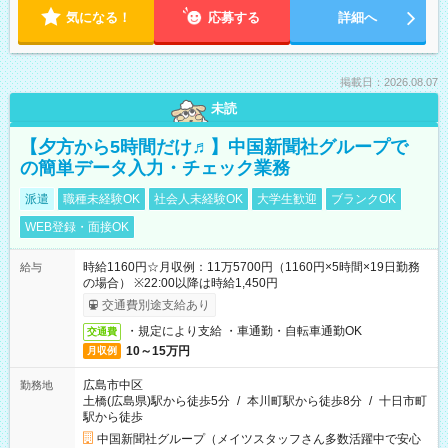
気になる！
応募する
詳細へ
掲載日：2026.08.07
未読
【夕方から5時間だけ♬】中国新聞社グループで
の簡単データ入力・チェック業務
派遣
職種未経験OK
社会人未経験OK
大学生歓迎
ブランクOK
WEB登録・面接OK
時給1160円☆月収例：11万5700円（1160円×5時間×19日勤務
給与
の場合） ※22:00以降は時給1,450円
交通費別途支給あり
・規定により支給 ・車通勤・自転車通勤OK
交通費
10～15万円
月収例
広島市中区
勤務地
土橋(広島県)駅から徒歩5分
/
本川町駅から徒歩8分
/
十日市町
駅から徒歩
中国新聞社グループ（メイツスタッフさん多数活躍中で安心