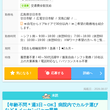
交通費全額支給
交通費
広島県廿日市市
勤務地
廿日市駅
/
広電廿日市駅
/
宮島口駅
/
…
≪自宅からドアtoドアで30分以内！≫ご希望の勤務地を紹介
します。
～シフト例～ 9:00～18:00（休憩60分） 7:00～16:00（休憩60
勤務時間
分） 10:00～19:00（休憩60分） ※Wワーク希望の方へ 今ご覧の
お仕事で希望する勤務時間と、もう1つのお仕事の勤務時間の合
計が 週40時間を超えなければOKです。
【現在も積極採用中！急募！】■2カ月～
期間
履歴書不要
/
40～50代活躍中
/
服装自由
/
シフト勤務
/
10名以
特徴
上の大量募集
/
電話対応なし
/
パソコンスキル不要
気になる！
応募する
詳細へ
掲載日：2026.08.07
未読
【年齢不問＊週3日～OK】病院内でカルテ運び