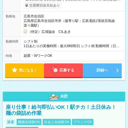
給与は本採用時と同じです。
交通費別途支給あり
広島市佐伯区
勤務地
広島県広島市佐伯区坪井（最寄り駅：広島電鉄2系統宮島線
楽々園駅）
（特定）広域協会 CILあき
シフト制
勤務時間
1日あたりの実働時間：最大8時間/日 シフト例 勤務時間（日
勤）・8時～18時 （実働時間8時間 待機休憩2時間）（日勤1回
あたりの給与 2万円）
副業・WワークOK
特徴
気になる！
応募する
詳細へ
未読
座り仕事！給与即払いOK！駅チカ！土日休み！
麺の袋詰め作業
派遣
職種未経験OK
社会人未経験OK
ブランクOK