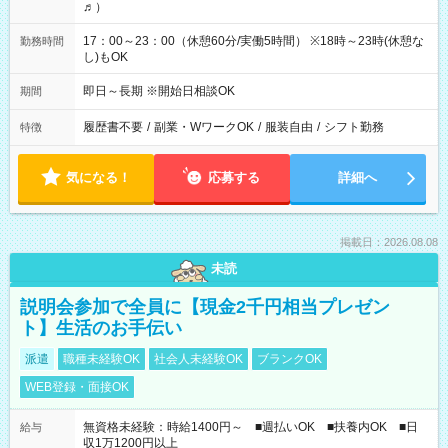
♬）
17：00～23：00（休憩60分/実働5時間） ※18時～23時(休憩な
勤務時間
し)もOK
即日～長期 ※開始日相談OK
期間
履歴書不要
/
副業・WワークOK
/
服装自由
/
シフト勤務
特徴
気になる！
応募する
詳細へ
掲載日：2026.08.08
未読
説明会参加で全員に【現金2千円相当プレゼン
ト】生活のお手伝い
派遣
職種未経験OK
社会人未経験OK
ブランクOK
WEB登録・面接OK
無資格未経験：時給1400円～ ■週払いOK ■扶養内OK ■日
給与
収1万1200円以上