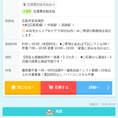
交通費別途支給あり
交通費全額支給
交通費
広島市安佐南区
勤務地
大町(広島県)駅
/
中筋駅
/
高取駅
/
…
≪自宅からドアtoドアで30分以内！≫ご希望の勤務地を紹介
します。
9:00～18:00（休憩60分） ■ご希望があれば下記シフトもOK！
勤務時間
早番 7:00～16:00 遅番 10:00～19:00 「家族と休みを合わせた
い」 「余裕を持って夕飯の準備がしたい」 「できれば残業はし
たくない」 など、ご希望を教えてくださいね。 ※Wワーク希望
【現在も積極採用中！急募！】2カ月～ ■ご応募から最短2～3
期間
の方へ 今ご覧のお仕事で希望する勤務時間と、もう1つのお仕事
日後の就業も相談可能です！
の勤務時間。 合計で週40時間を超える場合は応募できません。
履歴書不要
/
40～50代活躍中
/
服装自由
/
シフト勤務
/
10名以
特徴
上の大量募集
/
電話対応なし
/
パソコンスキル不要
気になる！
応募する
詳細へ
掲載日：2026.08.08
未読