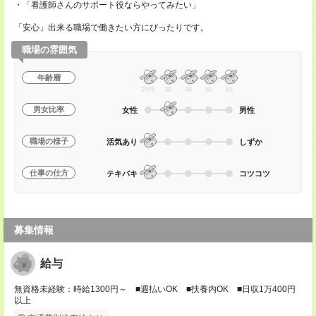
・「看護師さんのサポート役ならやってみたい」
「安心」出来る職場で働きたい方にぴったりです。
職場の雰囲気
年齢層
20代
30
40
50
60
男女比率
女性
男性
職場の様子
活気あり
しずか
仕事の仕方
テキパキ
コツコツ
募集情報
給与
無資格未経験：時給1300円～ ■週払いOK ■扶養内OK ■日収1万400円
以上