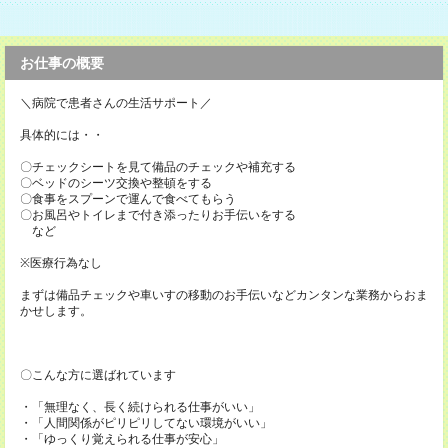
お仕事の概要
＼病院で患者さんの生活サポート／
具体的には・・
〇チェックシートを見て備品のチェックや補充する
〇ベッドのシーツ交換や整頓をする
〇食事をスプーンで運んで食べてもらう
〇お風呂やトイレまで付き添ったりお手伝いをする
など
※医療行為なし
まずは備品チェックや車いすの移動のお手伝いなどカンタンな業務からおま
かせします。
〇こんな方に選ばれています
・「無理なく、長く続けられる仕事がいい」
・「人間関係がピリピリしてない環境がいい」
・「ゆっくり覚えられる仕事が安心」