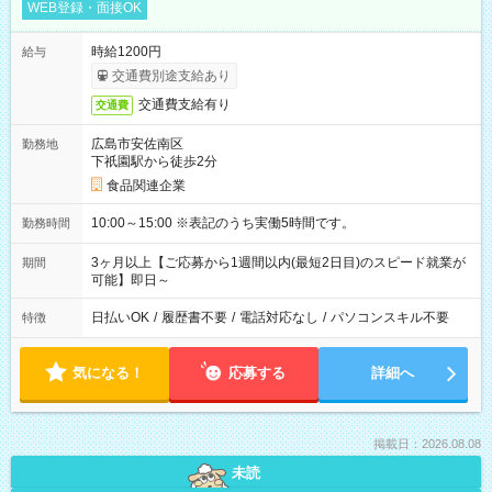
WEB登録・面接OK
時給1200円
給与
交通費別途支給あり
交通費支給有り
交通費
広島市安佐南区
勤務地
下祇園駅から徒歩2分
食品関連企業
10:00～15:00 ※表記のうち実働5時間です。
勤務時間
3ヶ月以上【ご応募から1週間以内(最短2日目)のスピード就業が
期間
可能】即日～
日払いOK
/
履歴書不要
/
電話対応なし
/
パソコンスキル不要
特徴
気になる！
応募する
詳細へ
掲載日：2026.08.08
未読