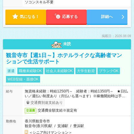
ソコンスキル不要
気になる！
応募する
詳細へ
掲載日：2026.08.09
未読
観音寺市【週1日～】ホテルライクな高齢者マン
ションで生活サポート
派遣
職種未経験OK
社会人未経験OK
大学生歓迎
ブランクOK
WEB登録・面接OK
無資格未経験：時給1250円～ 経験者：時給1350円～ ★日払
給与
い／週払い制度あり（月払いも選べます）※稼働開始時は手続き
完了次第のお支払いとなります。
交通費別途支給あり
交通費全額支給※規定有
交通費
香川県観音寺市
勤務地
観音寺(香川県)駅
/
箕浦駅
/
豊浜駅
＜シニア向けマンション＞