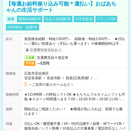
【毎週お給料振り込み可能＊週払い】おばあち
ゃんの生活サポート
派遣
職種未経験OK
社会人未経験OK
大学生歓迎
ブランクOK
WEB登録・面接OK
無資格未経験：時給1350円～ 経験者：時給1350円～ ★日払
給与
い／週払い制度あり（月払いも選べます）※稼働開始時は手続き
完了次第のお支払いとなります。
交通費別途支給あり
交通費支給※規定有
交通費
～5万円
月収例
広島市安佐南区
勤務地
安芸長束駅
/
長楽寺駅
/
西原(広島県)駅
/
…
＜ご近所の老人ホームなど＞
★1日4時間～の時短シフトOK ★もちろんフルタイムシフトも可
勤務時間
能 ★スタート時間選べます 7:00～16:00 9:00～18:00 11:00～
20:00 など 残業なし！ ※Wワークの場合、他のお仕事と合わせ
週40時間超の就業はご案内できません ※法令に基づき、週20時
開始日はご相談ください！ ★職場が気に入れば、長期でも働
期間
間以上勤務は社会保険への加入対象となります ※労働者派遣法
けます！
（日雇い派遣の原則禁止）により、短時間・短期間の就業はご
案内が難しい場合があります
日払いOK
/
履歴書不要
/
40～50代活躍中
/
副業・WワークOK
/
特徴
服装自由
/
シフト勤務
/
10名以上の大量募集
/
電話対応なし
/
パ