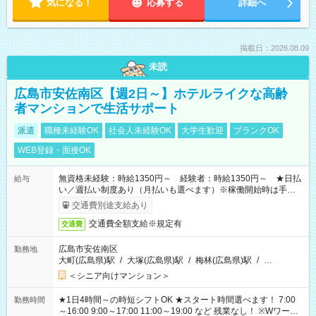
気になる！
応募する
詳細へ
掲載日：2026.08.09
未読
広島市安佐南区【週2日～】ホテルライクな高齢
者マンションで生活サポート
派遣
職種未経験OK
社会人未経験OK
大学生歓迎
ブランクOK
WEB登録・面接OK
無資格未経験：時給1350円～ 経験者：時給1350円～ ★日払
給与
い／週払い制度あり（月払いも選べます）※稼働開始時は手続き
完了次第のお支払いとなります。
交通費別途支給あり
交通費全額支給※規定有
交通費
広島市安佐南区
勤務地
大町(広島県)駅
/
大塚(広島県)駅
/
梅林(広島県)駅
/
…
＜シニア向けマンション＞
★1日4時間～の時短シフトOK ★スタート時間選べます！ 7:00
勤務時間
～16:00 9:00～17:00 11:00～19:00 など 残業なし！ ※Wワーク