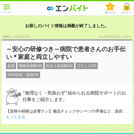
0
メニュー
気になる！
ログイン
お探しのバイト情報は掲載が終了しました。
掲載日 :2026
/
07
/
22
No.NITSCHS24_KJM-1
～安心の研修つき～病院で患者さんのお手伝
い＊家庭と両立しやすい
派遣
職種未経験OK
社会人未経験OK
ブランクOK
WEB登録・面接OK
“無理なく・気負わず”始められる病院サポートのお
仕事をご紹介します。
【資格や経験は必要ナシ】備品チェックやシーツの準備など、負担
...
もっとみる