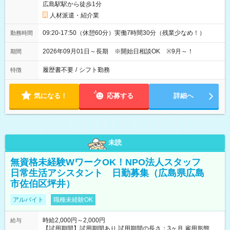
広島駅駅から徒歩1分
人材派遣・紹介業
09:20-17:50（休憩60分）実働7時間30分（残業少なめ！）
勤務時間
2026年09月01日～長期 ※開始日相談OK ※9月～！
期間
履歴書不要
/
シフト勤務
特徴
気になる！
応募する
詳細へ
未読
無資格未経験WワークOK！NPO法人スタッフ
日常生活アシスタント 日勤募集（広島県広島
市佐伯区坪井）
アルバイト
職種未経験OK
時給2,000円～2,000円
給与
【試用期間】試用期間あり 試用期間の長さ：3ヶ月 雇用形態、