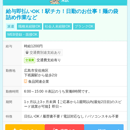
未読
給与即払いOK！駅チカ！日勤のお仕事！麺の袋
詰め作業など
派遣
職種未経験OK
社会人未経験OK
ブランクOK
WEB登録・面接OK
時給1200円
給与
交通費別途支給あり
交通費支給有り
交通費
広島市安佐南区
勤務地
下祇園駅から徒歩2分
食品関連企業
6:00～15:00 ※表記のうち実働8時間です。
勤務時間
1ヶ月以上3ヶ月未満【ご応募から1週間以内(最短2日目)のスピ
期間
ード就業が可能】即日～
日払いOK
/
履歴書不要
/
電話対応なし
/
パソコンスキル不要
特徴