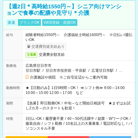
【週2日＊高時給1550円～】シニア向けマンシ
ョンで食事の配膳や見守り＊介護
派遣
ブランクOK
WEB登録・面接OK
経験者時給1550円～ 介護福祉士時給1600円～ ※日払い/週払
給与
いOK
交通費別途支給あり
交通費全額支給
交通費
広島県廿日市市
勤務地
廿日市駅
/
廿日市市役所前・平良駅
/
広電廿日市駅
/
…
介護施設や病院 ※ご自宅近辺からご案内可能
★【日勤のみ】1日5時間～OK！ ≪シフト例≫ 9:00～14:00
勤務時間
10:00～15:00 12:00～17:00 など
【急募】即日勤務OK！中旬～など開始日相談可 ★まずはお試
期間
し2カ月～のスタートも歓迎！
日払いOK
/
履歴書不要
/
40～50代活躍中
/
副業・WワークOK
/
特徴
服装自由
/
シフト勤務
/
10名以上の大量募集
/
電話対応なし
/
パ
ソコンスキル不要