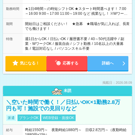
★1日4時間～の時短シフトOK ★スタート時間選べます！ 7:00
勤務時間
～16:00 9:00～17:00 11:00～19:00 など 残業なし！ ※Wワーク
の場合、他のお仕事と合わせ週40時間超の就業はご案内できま
せん ※法令に基づき、週20時間以上勤務は社会保険への加入対
開始日はご相談ください！ ★急募 ★職場が気に入れば、長期
期間
象となります ※労働者派遣法（日雇い派遣の原則禁止）によ
でも働けます！
り、短時間・短期間の就業はご案内が難しい場合があります
週1日からOK
/
日払いOK
/
履歴書不要
/
40～50代活躍中
/
副
特徴
業・WワークOK
/
服装自由
/
シフト勤務
/
10名以上の大量募
集
/
電話対応なし
/
パソコンスキル不要
気になる！
応募する
詳細へ
掲載日：2026.08.09
未読
＼空いた時間で働く！／日払いOK×1勤務2.8万
円も可！施設での見回りなど
派遣
ブランクOK
WEB登録・面接OK
時給1550円～ 夜勤時給1880円～ 日収2.8万円～（夜勤時給
給与
1880円×15h）