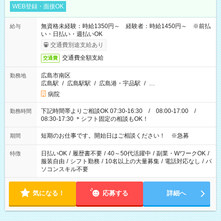
WEB登録・面接OK
無資格未経験：時給1350円～ 経験者：時給1450円～ ※前払
給与
い・日払い・週払いOK
交通費別途支給あり
交通費全額支給
交通費
広島市南区
勤務地
広島駅
/
広島駅駅
/
広島港・宇品駅
/
…
病院
下記時間帯よりご相談OK 07:30-16:30 / 08:00-17:00 /
勤務時間
08:30-17:30 ＊シフト固定の相談もOK！
短期のお仕事です。開始日はご相談ください！ ※急募
期間
日払いOK
/
履歴書不要
/
40～50代活躍中
/
副業・WワークOK
/
特徴
服装自由
/
シフト勤務
/
10名以上の大量募集
/
電話対応なし
/
パ
ソコンスキル不要
気になる！
応募する
詳細へ