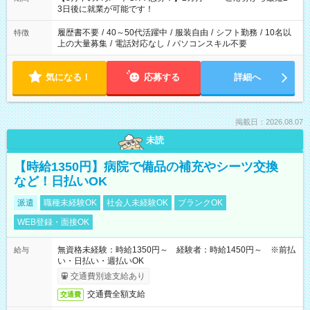
ね。 ※Wワーク希望の方へ 今ご覧のお仕事で希望する勤務時間
3日後に就業が可能です！
と、もう1つのお仕事の勤務時間。 合計で週40時間を超える場
合は応募できません。
履歴書不要
/
40～50代活躍中
/
服装自由
/
シフト勤務
/
10名以
特徴
上の大量募集
/
電話対応なし
/
パソコンスキル不要
気になる！
応募する
詳細へ
掲載日：2026.08.07
未読
【時給1350円】病院で備品の補充やシーツ交換
など！日払いOK
派遣
職種未経験OK
社会人未経験OK
ブランクOK
WEB登録・面接OK
無資格未経験：時給1350円～ 経験者：時給1450円～ ※前払
給与
い・日払い・週払いOK
交通費別途支給あり
交通費全額支給
交通費