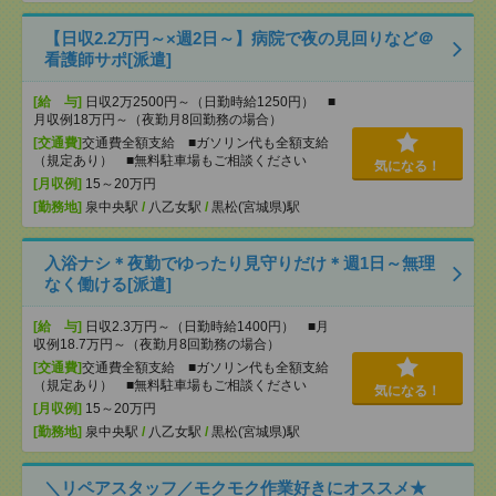
【日収2.2万円～×週2日～】病院で夜の見回りなど＠
看護師サポ[派遣]
[給 与]
日収2万2500円～（日勤時給1250円） ■
月収例18万円～（夜勤月8回勤務の場合）
[交通費]
交通費全額支給 ■ガソリン代も全額支給
（規定あり） ■無料駐車場もご相談ください
気になる！
[月収例]
15～20万円
[勤務地]
泉中央駅
/
八乙女駅
/
黒松(宮城県)駅
入浴ナシ＊夜勤でゆったり見守りだけ＊週1日～無理
なく働ける[派遣]
[給 与]
日収2.3万円～（日勤時給1400円） ■月
収例18.7万円～（夜勤月8回勤務の場合）
[交通費]
交通費全額支給 ■ガソリン代も全額支給
（規定あり） ■無料駐車場もご相談ください
気になる！
[月収例]
15～20万円
[勤務地]
泉中央駅
/
八乙女駅
/
黒松(宮城県)駅
＼リペアスタッフ／モクモク作業好きにオススメ★