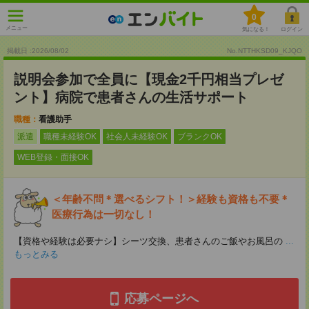
0
メニュー
気になる！
ログイン
掲載日 :2026
/
08
/
02
No.NTTHKSD09_KJQO
説明会参加で全員に【現金2千円相当プレゼ
ント】病院で患者さんの生活サポート
職種：
看護助手
派遣
職種未経験OK
社会人未経験OK
ブランクOK
WEB登録・面接OK
＜年齢不問＊選べるシフト！＞経験も資格も不要＊
医療行為は一切なし！
【資格や経験は必要ナシ】シーツ交換、患者さんのご飯やお風呂の
...
もっとみる
応募ページへ