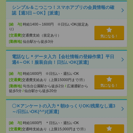
シンプル＆こつこつ！スマホアプリの会員情報の確
認【週3日～OK】[派遣]
[給 与]
時給1400～1600円 ※日払いOK(規定あ
り)
[交通費]
交通費支給（規定あり）
気になる！
[勤務地]
仙台駅から徒歩3分
電話なし＊データ入力【会社情報の登録作業】平日
週4～OK！服装自由！日払いOK[派遣]
[給 与]
時給1600円 ※日払い・週払いOK
[交通費]
交通費支給あり（上限15000円まで/月）
気になる！
[勤務地]
勾当台公園駅から徒歩2分
/
広瀬通駅から
徒歩5分
/
仙台駅から徒歩20分
〇✕アンケートの入力＊朝ゆっくりOK/残業なし週3
～/日払いOK(^^)/[派遣]
[給 与]
時給1600円 ＊日払い・週払いOK
[交通費]
交通時支給あり（上限15,000円まで/月）