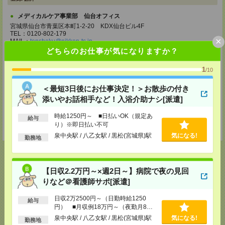
メディカルケア事業部 仙台オフィス
宮城県仙台市青葉区本町1-2-20 KDX仙台ビル4F
TEL：0120-802-179
×
MAIL：
tenshoku@nikken-ts.jp
担当：採用担当
どちらのお仕事が気になりますか？
メディカルケア事業部 郡山オフィス
1
/10
福島県郡山市西ノ内二丁目12番8号 古川ビル
TEL：0120-992-518
＜最短3日後にお仕事決定！＞お散歩の付き
MAIL：
tenshoku@nikken-ts.jp
担当：採用担当
添いやお話相手など！入浴介助ナシ[派遣]
登録交通費
時給1250円～ ■日払いOK（規定あ
給与
り）※即日払い不可
★今ならご来社登録でQUOカード2000円分をプレゼント中★
泉中央駅 / 八乙女駅 / 黒松(宮城県)駅
気になる!
勤務地
【日収2.2万円～×週2日～】病院で夜の見回
応募ページへ
りなど＠看護師サポ[派遣]
日収2万2500円～（日勤時給1250
給与
円） ■月収例18万円～（夜勤月8回
気になる！
電話応募
勤務の場合）
泉中央駅 / 八乙女駅 / 黒松(宮城県)駅
気になる!
勤務地