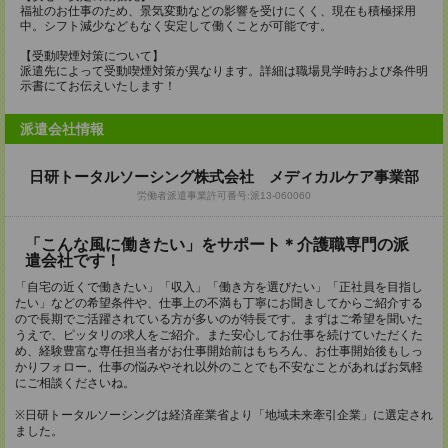
福祉のお仕事のため、景気変動などの影響を受けにくく、現在も積極採用
中。シフト減少などもなく安定して働くことが可能です。
【受動喫煙対策について】
派遣先によって受動喫煙対策が異なります。詳細は職場見学時および条件明
示書にてお伝えいたします！
派遣会社情報
日研トータルソーシング株式会社 メディカルケア事業部
労働者派遣事業許可番号:派13-060060
「こんな風に働きたい」をサポート＊介護職専門の派
遣会社です！
「自宅の近くで働きたい」「収入」「働き方を選びたい」「正社員を目指し
たい」などの希望条件や、仕事上の不満も丁寧にお聞きしてからご紹介する
ので長期でご活躍されている方が多いのが特長です。まずはご希望を聞いた
うえで、ピッタリの求人をご紹介。また安心してお仕事を続けていただくた
め、経験豊富な専任担当者がお仕事開始前はもちろん、お仕事開始後もしっ
かりフォロー。仕事の悩みやそれ以外のことでも不安なことがあればお気軽
にご相談くださいね。
※日研トータルソーシングは経済産業省より「地域未来牽引企業」に選定され
ました。