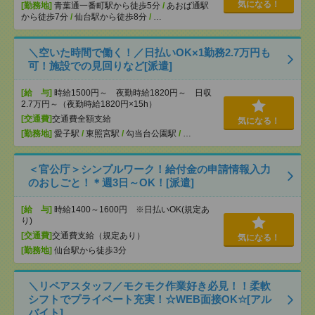
気になる！
[勤務地]
青葉通一番町駅から徒歩5分
/
あおば通駅
から徒歩7分
/
仙台駅から徒歩8分
/
…
＼空いた時間で働く！／日払いOK×1勤務2.7万円も
可！施設での見回りなど[派遣]
[給 与]
時給1500円～ 夜勤時給1820円～ 日収
2.7万円～（夜勤時給1820円×15h）
[交通費]
交通費全額支給
気になる！
[勤務地]
愛子駅
/
東照宮駅
/
勾当台公園駅
/
…
＜官公庁＞シンプルワーク！給付金の申請情報入力
のおしごと！＊週3日～OK！[派遣]
[給 与]
時給1400～1600円 ※日払いOK(規定あ
り)
[交通費]
交通費支給（規定あり）
気になる！
[勤務地]
仙台駅から徒歩3分
＼リペアスタッフ／モクモク作業好き必見！！柔軟
シフトでプライベート充実！☆WEB面接OK☆[アル
バイト]