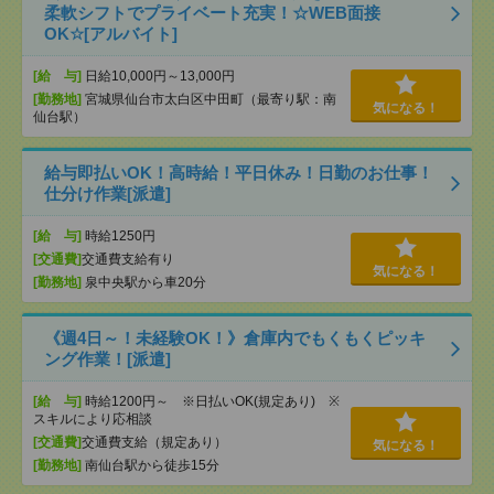
柔軟シフトでプライベート充実！☆WEB面接
OK☆[アルバイト]
[給 与]
日給10,000円～13,000円
[勤務地]
宮城県仙台市太白区中田町（最寄り駅：南
気になる！
仙台駅）
給与即払いOK！高時給！平日休み！日勤のお仕事！
仕分け作業[派遣]
[給 与]
時給1250円
[交通費]
交通費支給有り
気になる！
[勤務地]
泉中央駅から車20分
《週4日～！未経験OK！》倉庫内でもくもくピッキ
ング作業！[派遣]
[給 与]
時給1200円～ ※日払いOK(規定あり) ※
スキルにより応相談
[交通費]
交通費支給（規定あり）
気になる！
[勤務地]
南仙台駅から徒歩15分