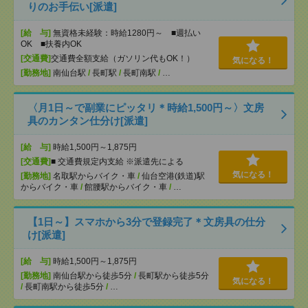
りのお手伝い[派遣]
[給 与]
無資格未経験：時給1280円～ ■週払い
OK ■扶養内OK
[交通費]
交通費全額支給（ガソリン代もOK！）
気になる！
[勤務地]
南仙台駅
/
長町駅
/
長町南駅
/
…
〈月1日～で副業にピッタリ＊時給1,500円～〉文房
具のカンタン仕分け[派遣]
[給 与]
時給1,500円～1,875円
[交通費]
■ 交通費規定内支給 ※派遣先による
気になる！
[勤務地]
名取駅からバイク・車
/
仙台空港(鉄道)駅
からバイク・車
/
館腰駅からバイク・車
/
…
【1日～】スマホから3分で登録完了＊文房具の仕分
け[派遣]
[給 与]
時給1,500円～1,875円
[勤務地]
南仙台駅から徒歩5分
/
長町駅から徒歩5分
気になる！
/
長町南駅から徒歩5分
/
…