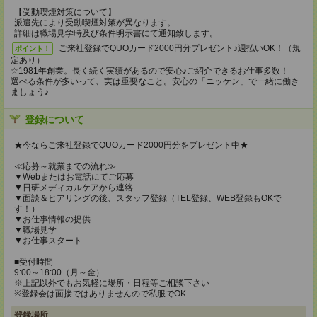
【受動喫煙対策について】
派遣先により受動喫煙対策が異なります。
詳細は職場見学時及び条件明示書にて通知致します。
ご来社登録でQUOカード2000円分プレゼント♪週払いOK！（規
ポイント！
定あり）
☆1981年創業。長く続く実績があるので安心♪ご紹介できるお仕事多数！
選べる条件が多いって、実は重要なこと。安心の「ニッケン」で一緒に働き
ましょう♪
登録について
★今ならご来社登録でQUOカード2000円分をプレゼント中★
≪応募～就業までの流れ≫
▼Webまたはお電話にてご応募
▼日研メディカルケアから連絡
▼面談＆ヒアリングの後、スタッフ登録（TEL登録、WEB登録もOKで
す！）
▼お仕事情報の提供
▼職場見学
▼お仕事スタート
■受付時間
9:00～18:00（月～金）
※上記以外でもお気軽に場所・日程等ご相談下さい
※登録会は面接ではありませんので私服でOK
登録場所