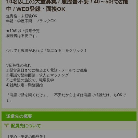
10名以上の大量募集 / 履歴書不要 / 40～50代活躍
中 / WEB登録・面接OK
無資格・未経験OK
年齢・学歴不問 ブランクOK
★10名以上採用予定
履歴書は不要です。
少しでも興味があれば「気になる」をクリック！
▽応募後の流れ
1)翌営業日までに担当より電話・メールでご連絡
2)電話で登録面談→求人とマッチング
3)ご希望の施設で、職場見学
4)就業決定→勤務開始
「電話で話を聞くだけ」、「不安だからまずは電話で相談だけ」もOKで
す。
派遣先の概要
配属先について
【安心・安定の勤務先】