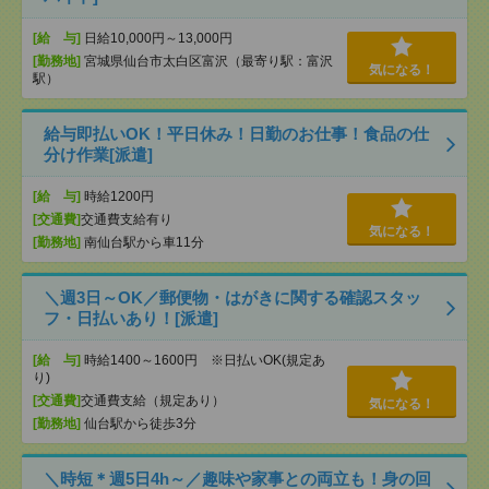
[給 与]
日給10,000円～13,000円
[勤務地]
宮城県仙台市太白区富沢（最寄り駅：富沢
気になる！
駅）
給与即払いOK！平日休み！日勤のお仕事！食品の仕
分け作業[派遣]
[給 与]
時給1200円
[交通費]
交通費支給有り
気になる！
[勤務地]
南仙台駅から車11分
＼週3日～OK／郵便物・はがきに関する確認スタッ
フ・日払いあり！[派遣]
[給 与]
時給1400～1600円 ※日払いOK(規定あ
り)
[交通費]
交通費支給（規定あり）
気になる！
[勤務地]
仙台駅から徒歩3分
＼時短＊週5日4h～／趣味や家事との両立も！身の回