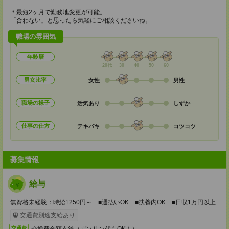
＊最短2ヶ月で勤務地変更が可能。
「合わない」と思ったら気軽にご相談くださいね。
職場の雰囲気
年齢層
20代
30
40
50
60
男女比率
女性
男性
職場の様子
活気あり
しずか
仕事の仕方
テキパキ
コツコツ
募集情報
給与
無資格未経験：時給1250円～ ■週払いOK ■扶養内OK ■日収1万円以上
交通費別途支給あり
交通費全額支給（ガソリン代もOK！）
交通費