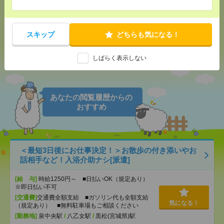
メール
LINE
で送る
で送る
スキップ
どちらも気になる！
しばらく表示しない
シェア
ツイート
ブックマーク
あなたの閲覧履歴からの
おすすめ
＜最短3日後にお仕事決定！＞お散歩の付き添いやお
話相手など！入浴介助ナシ[派遣]
[給 与]
時給1250円～ ■日払いOK（規定あり）
※即日払い不可
[交通費]
交通費全額支給 ■ガソリン代も全額支給
気になる！
（規定あり） ■無料駐車場もご相談ください
[勤務地]
泉中央駅
/
八乙女駅
/
黒松(宮城県)駅