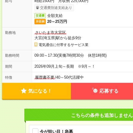
時給1500円 月収例 225,000円
給与
交通費別途支給あり
全額支給
交通費
20～25万円
月収例
さいたま市大宮区
勤務地
大宮(埼玉県)駅から徒歩9分
電気通信に付帯するサービス業
09:00～17:30(実働7時間30分 休憩1時間)
勤務時間
2026年09月上旬～長期 ※9月～！
期間
履歴書不要
/
40～50代活躍中
特徴
気になる！
応募する
こちらの条件も追加しません
今が狙い目！急募