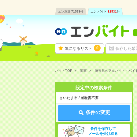
エン派遣
71573
件
エン バイト
82531
件
0
気になるリスト
保存した希
バイトTOP
関東
埼玉県のアルバイト・バイ
設定中の検索条件
さいたま市 / 履歴書不要
条件の変更
条件を保存して
メールを受け取る