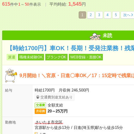
1,545
615
平均時給:
円
件中
1
～
50
件表示
1
2
3
4
5
次へ
未読
【時給1700円】車OK！長期！受発注業務！残
派遣
職種未経験OK
ブランクOK
WEB登録・面接OK
9月開始！＼宮原・日進〇車OK／17：15定時で残
時給1700円 月収例 246,500円
給与
交通費別途支給あり
全額支給
交通費
20～25万円
月収例
さいたま市北区
勤務地
宮原駅から徒歩13分
/
日進(埼玉県)駅から徒歩15分