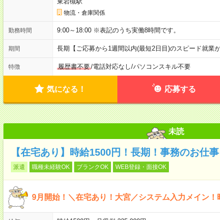
東岩槻駅
物流・倉庫関係
9:00～18:00 ※表記のうち実働8時間です。
勤務時間
長期【ご応募から1週間以内(最短2日目)のスピード就業
期間
履歴書不要
/
電話対応なし
/
パソコンスキル不要
特徴
気になる！
応募する
未読
【在宅あり】時給1500円！長期！事務のお仕
派遣
職種未経験OK
ブランクOK
WEB登録・面接OK
9月開始！＼在宅あり！大宮／システム入力メイン！時