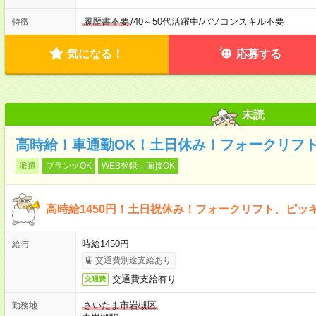
履歴書不要
/
40～50代活躍中
/
パソコンスキル不要
特徴
気になる！
応募する
未読
高時給！車通勤OK！土日休み！フォークリフ
派遣
ブランクOK
WEB登録・面接OK
高時給1450円！土日祝休み！フォークリフト、ピッ
時給1450円
給与
交通費別途支給あり
交通費支給有り
交通費
さいたま市岩槻区
勤務地