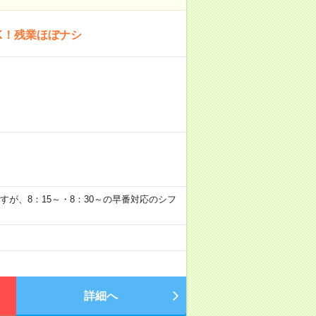
K！残業ほぼナシ
0～ですが、8：15～・8：30～の早番対応のシフ
詳細へ