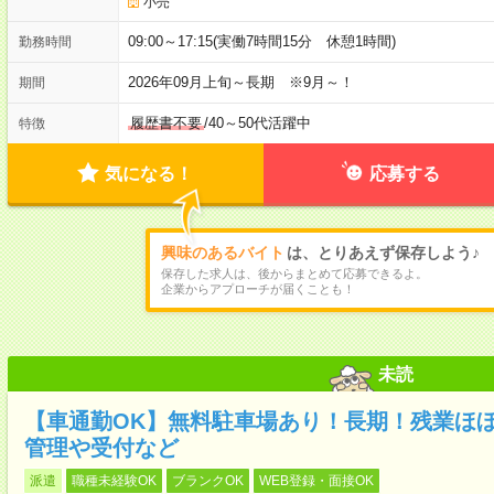
小売
09:00～17:15(実働7時間15分 休憩1時間)
勤務時間
2026年09月上旬～長期 ※9月～！
期間
履歴書不要
/
40～50代活躍中
特徴
気になる！
応募する
興味のあるバイト
は、とりあえず保存しよう♪
保存した求人は、後からまとめて応募できるよ。
企業からアプローチが届くことも！
未読
【車通勤OK】無料駐車場あり！長期！残業ほ
管理や受付など
派遣
職種未経験OK
ブランクOK
WEB登録・面接OK