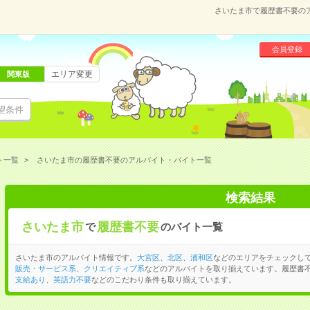
さいたま市で履歴書不要の
会員登録
エリア変更
関東版
望条件
ト一覧
さいたま市の履歴書不要のアルバイト・バイト一覧
検索結果
さいたま市
履歴書不要
で
のバイト一覧
さいたま市のアルバイト情報です。
大宮区
、
北区
、
浦和区
などのエリアをチェックし
販売・サービス系
、
クリエイティブ系
などのアルバイトを取り揃えています。履歴書
支給あり
、
英語力不要
などのこだわり条件も取り揃えています。