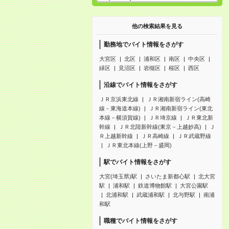
他の検索結果を見る
勤務地でバイト情報をさがす
大宮区
北区
浦和区
南区
中央区
緑区
見沼区
岩槻区
桜区
西区
沿線でバイト情報をさがす
ＪＲ京浜東北線
ＪＲ湘南新宿ライン(高崎
線－東海道本線)
ＪＲ湘南新宿ライン(東北
本線－横須賀線)
ＪＲ埼京線
ＪＲ東北新
幹線
ＪＲ北陸新幹線(東京－上越妙高)
Ｊ
Ｒ上越新幹線
ＪＲ高崎線
ＪＲ武蔵野線
ＪＲ東北本線(上野－盛岡)
駅でバイト情報をさがす
大宮(埼玉県)駅
さいたま新都心駅
北大宮
駅
浦和駅
鉄道博物館駅
大宮公園駅
北浦和駅
武蔵浦和駅
北与野駅
南浦
和駅
職種でバイト情報をさがす