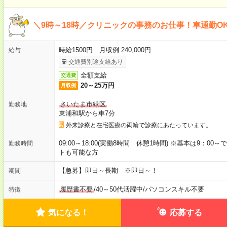
＼9時～18時／クリニックの事務のお仕事！車通勤O
時給1500円 月収例 240,000円
給与
交通費別途支給あり
全額支給
交通費
20～25万円
月収例
さいたま市緑区
勤務地
東浦和駅から車7分
外来診療と在宅医療の両輪で診療にあたっています。
09:00～18:00(実働8時間 休憩1時間) ※基本は9：0
勤務時間
トも可能な方
【急募】即日～長期 ※即日～！
期間
履歴書不要
/
40～50代活躍中
/
パソコンスキル不要
特徴
気になる！
応募する