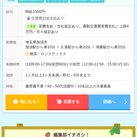
時給1500円
給与
交通費別途支給あり
実費支給／当社規定あり。通勤交通費実費支払／上限4
交通費
万円／月※規定あり
埼玉県加須市
勤務地
加須駅から車10分
/
久喜駅から車20分
/
鴻巣駅から車20分
物流・ロジスティクス
(1)09:00-17:00(休憩60分) ※休憩（12:00-12:50、15:00-15:10）
勤務時間
1ヶ月以上3ヶ月未満／即日～9月末まで
期間
履歴書不要
/
40～50代活躍中
/
10名以上の大量募集
特徴
気になる！
応募する
詳細へ