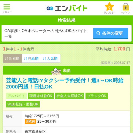
0
メニュー
気になる！
ログイン
検索結果
OA事務・OAオペレーターの日払いOKのバイト
条件の変更
一覧
1
1,700
件中
1
～
1
件表示
平均時給:
円
新着順
時給順
人気順
掲載日：2026.07.17
未読
芸能人と電話!?タクシー予約受付！週3～OK時給
2000円超！日払OK
アルバイト
職種未経験OK
社会人未経験OK
ブランクOK
WEB登録・面接OK
時給1725円～2156円
給与
25～30万円
月収例
東京都新宿区
勤務地