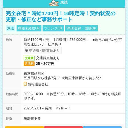
未読
完全在宅＊時給1700円！16時定時！契約状況の
更新・修正など事務サポート
派遣
職種未経験OK
ブランクOK
WEB登録・面接OK
時給1700円＋交 【月収例】272,000円～ ■給与の前払いが可
給与
能な速払いサービスあり
交通費別途支給あり
交通費支給あり
交通費
25～30万円
月収例
東京都品川区
勤務地
五反田駅から徒歩7分
/
大崎広小路駅から徒歩5分
情報通信会社
9:00～16:00 ※休憩60分。10時～18時・10時～19時も相談可
勤務時間
能です。
2026/09/01～長期 ※9月～！
期間
履歴書不要
特徴