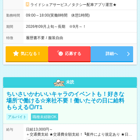
ライドシェアサービス／タクシー配車アプリ運営★
09:00～18:00(実働8時間 休憩1時間)
勤務時間
2026年09月上旬～長期 ※9月～！
期間
履歴書不要
/
服装自由
特徴
気になる！
応募する
詳細へ
未読
ちいさいかわいいキャラのイベントも！好きな
場所で働ける☆来社不要！働いたその日に給料
もらえる◎/T1
アルバイト
職種未経験OK
日給13,000円～
給与
＋交通費支給 ★交通費全額支給！ ┗案件により規定あり ★日払
いOK！（規定あり） ┗働いたその日に現金GET♪ お仕事後はコ