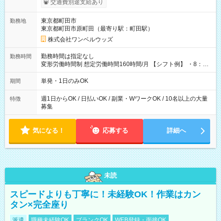
交通費別途支給あり
ンビニATMから 日払い分を引き落とせます！ 【試用期間】試
用期間なし
東京都町田市
勤務地
東京都町田市原町田（最寄り駅：町田駅）
株式会社ワンベルウッズ
勤務時間は指定なし
勤務時間
変形労働時間制 想定労働時間160時間/月 【シフト例】 ・8：00
～21：00
単発・1日のみOK
期間
週1日からOK / 日払いOK / 副業・WワークOK / 10名以上の大量
特徴
募集
気になる！
応募する
詳細へ
未読
スピードよりも丁寧に！未経験OK！作業はカン
タン×完全座り
派遣
職種未経験OK
ブランクOK
WEB登録・面接OK