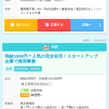
2026年08月下旬～長期 ※8月～！
期間
履歴書不要
/
40～50代活躍中
/
服装自由
/
電話対応なし
/
パソ
特徴
コンスキル不要
気になる！
応募する
詳細へ
掲載日：2026.08.07
未読
時給1950円＊人気の完全在宅！スタートアップ
企業で採用事務
派遣
WEB登録・面接OK
時給1950円 月収例 312,000円
給与
交通費別途支給あり
全額支給
交通費
30万円～
月収例
東京都港区
勤務地
虎ノ門ヒルズ駅から徒歩2分
/
虎ノ門駅から徒歩8分