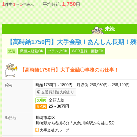
1,750
1
平均時給:
円
件中
1
～
1
件表示
未読
【高時給1750円】大手金融！あんしん長期！残
派遣
職種未経験OK
ブランクOK
WEB登録・面接OK
【高時給1750円】大手金融〇事務のお仕事！
時給1750円～1800円 月収例 250,950円～258,120円
給与
交通費別途支給あり
全額支給
交通費
25～30万円
月収例
川崎市幸区
勤務地
川崎駅から徒歩8分
/
京急川崎駅から徒歩5分
大手金融グループ