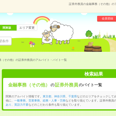
証券外務員の金融事務（その他）の
会員登録
エリア変更
関東版
望条件
務（その他）の証券外務員のアルバイト・バイト一覧
検索結果
金融事務（その他）
証券外務員
の
のバイト一覧
関東のアルバイト情報です。
東京都
、
神奈川県
、
千葉県
などのエリアをチェックして
他に、
一般事務
、
営業事務
、
総務・人事・労務
などを取り揃えています。証券外務員
あり
、
英語力不要
などのこだわり条件も取り揃えています。