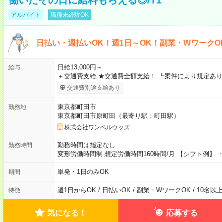
アルバイト
職種未経験OK
日払い・週払いOK！週1日～OK！副業・WワークO
日給13,000円～
給与
＋交通費支給 ★交通費全額支給！ ┗案件により規定あり
交通費別途支給あり
東京都町田市
勤務地
東京都町田市原町田（最寄り駅：町田駅）
株式会社ワンベルウッズ
勤務時間は指定なし
勤務時間
変形労働時間制 想定労働時間160時間/月 【シフト例】 ・8
単発・1日のみOK
期間
週1日からOK / 日払いOK / 副業・WワークOK / 10名
特徴
気になる！
応募する