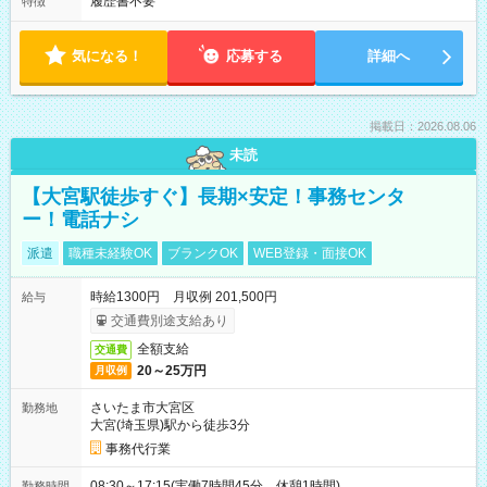
履歴書不要
特徴
気になる！
応募する
詳細へ
掲載日：2026.08.06
未読
【大宮駅徒歩すぐ】長期×安定！事務センタ
ー！電話ナシ
派遣
職種未経験OK
ブランクOK
WEB登録・面接OK
時給1300円 月収例 201,500円
給与
交通費別途支給あり
全額支給
交通費
20～25万円
月収例
さいたま市大宮区
勤務地
大宮(埼玉県)駅から徒歩3分
事務代行業
08:30～17:15(実働7時間45分 休憩1時間)
勤務時間