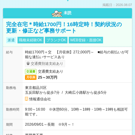
掲載日：2026.08.07
未読
完全在宅＊時給1700円！16時定時！契約状況の
更新・修正など事務サポート
派遣
職種未経験OK
ブランクOK
WEB登録・面接OK
時給1700円＋交 【月収例】272,000円～ ■給与の前払いが可
給与
能な速払いサービスあり
交通費別途支給あり
交通費支給あり
交通費
25～30万円
月収例
東京都品川区
勤務地
五反田駅から徒歩7分
/
大崎広小路駅から徒歩5分
情報通信会社
9:00～16:00 ※休憩60分。10時～18時・10時～19時も相談可
勤務時間
能です。
2026/09/01～長期 ※9月～！
期間