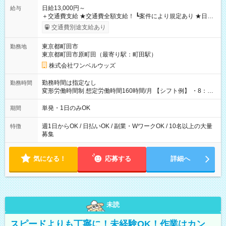
日給13,000円～
給与
＋交通費支給 ★交通費全額支給！ ┗案件により規定あり ★日払
いOK！（規定あり） ┗働いたその日に現金GET♪ お仕事後はコ
交通費別途支給あり
ンビニATMから 日払い分を引き落とせます！ 【試用期間】試
用期間なし
東京都町田市
勤務地
東京都町田市原町田（最寄り駅：町田駅）
株式会社ワンベルウッズ
勤務時間は指定なし
勤務時間
変形労働時間制 想定労働時間160時間/月 【シフト例】 ・8：00
～21：00
単発・1日のみOK
期間
週1日からOK / 日払いOK / 副業・WワークOK / 10名以上の大量
特徴
募集
気になる！
応募する
詳細へ
未読
スピードよりも丁寧に！未経験OK！作業はカン