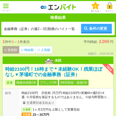
0
メニュー
気になる！
ログイン
検索結果
条件の変更
金融事務（証券）の週2～3日勤務のバイト一覧
1
2,000
件中
1
～
1
件表示
平均時給:
円
新着順
時給順
人気順
掲載日：2026.08.05
未読
NEW
時給2100円！16時まで＊未経験OK！残業ほぼ
なし▼茅場町での金融事務（証券）
派遣
職種未経験OK
ブランクOK
WEB登録・面接OK
時給2100円 月収例 25万円 時給2100円×実働6h×週5日×4
給与
週 ※月収例を保証するものではありません。※給与即受取りサ
ービス利用可（利用条件有）
交通費別途支給あり
1ヶ月3万円を上限として実費支給
交通費
25～30万円
月収例