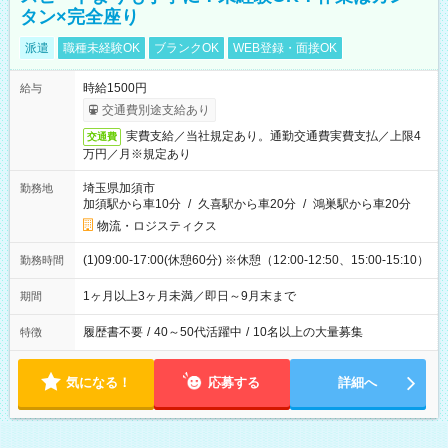
タン×完全座り
派遣
職種未経験OK
ブランクOK
WEB登録・面接OK
時給1500円
給与
交通費別途支給あり
実費支給／当社規定あり。通勤交通費実費支払／上限4
交通費
万円／月※規定あり
埼玉県加須市
勤務地
加須駅から車10分
/
久喜駅から車20分
/
鴻巣駅から車20分
物流・ロジスティクス
(1)09:00-17:00(休憩60分) ※休憩（12:00-12:50、15:00-15:10）
勤務時間
1ヶ月以上3ヶ月未満／即日～9月末まで
期間
履歴書不要
/
40～50代活躍中
/
10名以上の大量募集
特徴
気になる！
応募する
詳細へ