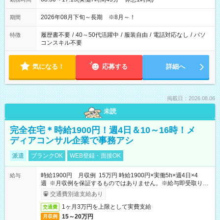
2026年08月下旬～長期 ※8月～！
期間
履歴書不要
/
40～50代活躍中
/
服装自由
/
電話対応なし
/
パソ
特徴
コンスキル不要
気になる！
応募する
詳細へ
掲載日：2026.08.06
未読
完全在宅＊時給1900円！週4日＆10～16時！メ
ディアコンサル企業で事務アシ
派遣
ブランクOK
WEB登録・面接OK
時給1900円 月収例 15万円 時給1900円×実働5h×週4日×4
給与
週 ※月収例を保証するものではありません。※給与即受取りサ
ービス利用可（利用条件有）
交通費別途支給あり
1ヶ月3万円を上限として実費支給
交通費
15～20万円
月収例