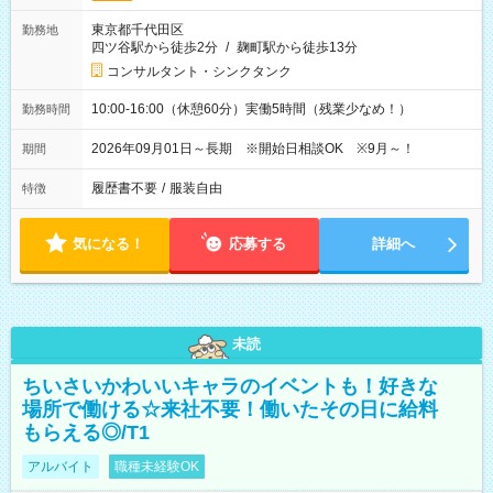
東京都千代田区
勤務地
四ツ谷駅から徒歩2分
/
麹町駅から徒歩13分
コンサルタント・シンクタンク
10:00-16:00（休憩60分）実働5時間（残業少なめ！）
勤務時間
2026年09月01日～長期 ※開始日相談OK ※9月～！
期間
履歴書不要
/
服装自由
特徴
気になる！
応募する
詳細へ
未読
ちいさいかわいいキャラのイベントも！好きな
場所で働ける☆来社不要！働いたその日に給料
もらえる◎/T1
アルバイト
職種未経験OK