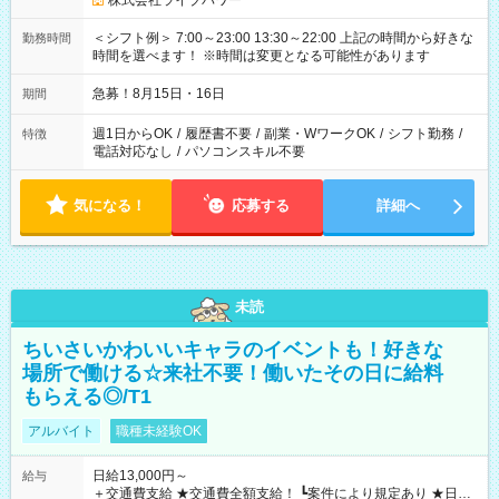
株式会社ライブパワー
＜シフト例＞ 7:00～23:00 13:30～22:00 上記の時間から好きな
勤務時間
時間を選べます！ ※時間は変更となる可能性があります
急募！8月15日・16日
期間
週1日からOK
/
履歴書不要
/
副業・WワークOK
/
シフト勤務
/
特徴
電話対応なし
/
パソコンスキル不要
気になる！
応募する
詳細へ
未読
ちいさいかわいいキャラのイベントも！好きな
場所で働ける☆来社不要！働いたその日に給料
もらえる◎/T1
アルバイト
職種未経験OK
日給13,000円～
給与
＋交通費支給 ★交通費全額支給！ ┗案件により規定あり ★日払