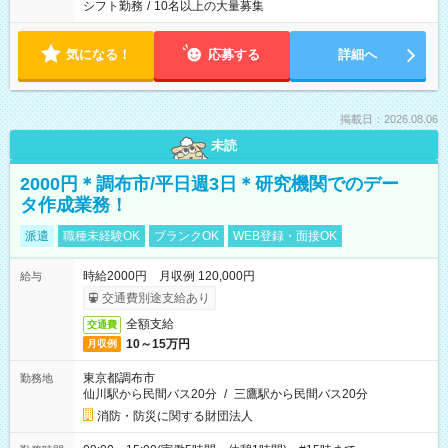
シフト勤務
/
10名以上の大量募集
気になる！
応募する
詳細へ
掲載日：2026.08.06
未読
2000円＊調布市/平日週3日＊研究機関でのデー
タ作成業務！
派遣
職種未経験OK
ブランクOK
WEB登録・面接OK
時給2000円 月収例 120,000円
給与
交通費別途支給あり
全額支給
交通費
10～15万円
月収例
東京都調布市
勤務地
仙川駅から民間バス20分
/
三鷹駅から民間バス20分
消防・防災に関する財団法人