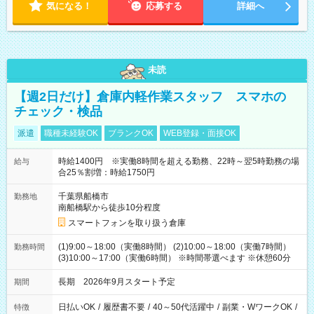
気になる！
応募する
詳細へ
未読
【週2日だけ】倉庫内軽作業スタッフ スマホの
チェック・検品
派遣
職種未経験OK
ブランクOK
WEB登録・面接OK
時給1400円 ※実働8時間を超える勤務、22時～翌5時勤務の場
給与
合25％割増：時給1750円
千葉県船橋市
勤務地
南船橋駅から徒歩10分程度
スマートフォンを取り扱う倉庫
(1)9:00～18:00（実働8時間） (2)10:00～18:00（実働7時間）
勤務時間
(3)10:00～17:00（実働6時間） ※時間帯選べます ※休憩60分
長期 2026年9月スタート予定
期間
日払いOK
/
履歴書不要
/
40～50代活躍中
/
副業・WワークOK
/
特徴