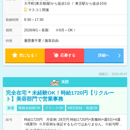
大手町(東京都)駅から徒歩1分
/
東京駅から徒歩10分
マスコミ関連
9:30～17:30
勤務時間
2026/9/1～長期 ※9月～OK！
期間
履歴書不要
/
服装自由
特徴
気になる！
応募する
詳細へ
掲載日：2026.08.07
未読
完全在宅＊未経験OK！時給1720円【リクルー
ト】美容部門で営業事務
派遣
職種未経験OK
ブランクOK
WEB登録・面接OK
時給1720円 月収例 28万円 時給1720円×実働8h×週5日×4週
給与
+残業5h ※月収例を保証するものではありません。※給与即受
取りサービス利用可（利用条件有）