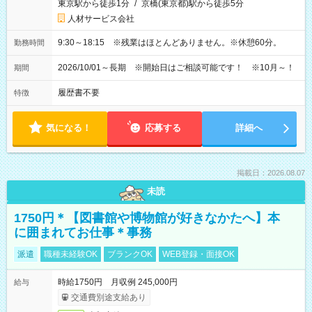
東京駅から徒歩1分
/
京橋(東京都)駅から徒歩5分
人材サービス会社
9:30～18:15 ※残業はほとんどありません。※休憩60分。
勤務時間
2026/10/01～長期 ※開始日はご相談可能です！ ※10月～！
期間
履歴書不要
特徴
気になる！
応募する
詳細へ
掲載日：2026.08.07
未読
1750円＊【図書館や博物館が好きなかたへ】本
に囲まれてお仕事＊事務
派遣
職種未経験OK
ブランクOK
WEB登録・面接OK
時給1750円 月収例 245,000円
給与
交通費別途支給あり