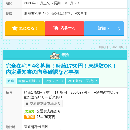
2026年09月上旬～長期 ※9月～！
期間
履歴書不要
/
40～50代活躍中
/
服装自由
特徴
気になる！
応募する
詳細へ
掲載日：2026.08.07
未読
完全在宅＊4名募集！時給1750円！未経験OK！
内定通知書の内容確認など事務
派遣
職種未経験OK
ブランクOK
WEB登録・面接OK
時給1750円＋交 【月収例】290,937円～ ■給与の前払いが可
給与
能な速払いサービスあり
交通費別途支給あり
交通費支給あり
交通費
25～30万円
月収例
東京都千代田区
勤務地