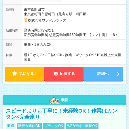
ンビニATMから 日払い分を引き落とせます！ 【試用期間】試
用期間なし
東京都町田市
勤務地
東京都町田市原町田（最寄り駅：町田駅）
株式会社ワンベルウッズ
勤務時間は指定なし
勤務時間
変形労働時間制 想定労働時間160時間/月 【シフト例】 ・8：00
～21：00
単発・1日のみOK
期間
週1日からOK / 日払いOK / 副業・WワークOK / 10名以上の大量
特徴
募集
気になる！
応募する
詳細へ
未読
スピードよりも丁寧に！未経験OK！作業はカン
タン×完全座り
派遣
職種未経験OK
ブランクOK
WEB登録・面接OK