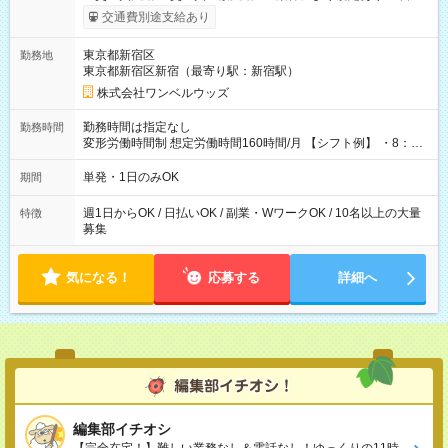
いOK！（規定あり） ┗働いたその日に現金GET♪ お仕事後はコ
交通費別途支給あり
ンビニATMから 日払い分を引き落とせます！ 【試用期間】試
用期間なし
東京都新宿区
勤務地
東京都新宿区新宿（最寄り駅：新宿駅）
株式会社ワンベルウッズ
勤務時間は指定なし
勤務時間
変形労働時間制 想定労働時間160時間/月 【シフト例】 ・8：00
～21：00
単発・1日のみOK
期間
週1日からOK / 日払いOK / 副業・WワークOK / 10名以上の大量
特徴
募集
気になる！
応募する
詳細へ
編集部イチオシ