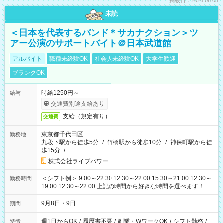
掲載日：2026.08.03
未読
＜日本を代表するバンド＊サカナクション＞ツ
アー公演のサポートバイト＠日本武道館
アルバイト
職種未経験OK
社会人未経験OK
大学生歓迎
ブランクOK
時給1250円～
給与
交通費別途支給あり
支給（規定有り）
交通費
東京都千代田区
勤務地
九段下駅から徒歩5分
/
竹橋駅から徒歩10分
/
神保町駅から徒
歩15分
/
…
株式会社ライブパワー
＜シフト例＞ 9:00～22:30 12:30～22:00 15:30～21:00 12:30～
勤務時間
19:00 12:30～22:00 上記の時間から好きな時間を選べます！ ※
時間は変更となる可能性があります
9月8日・9日
期間
週1日からOK
/
履歴書不要
/
副業・WワークOK
/
シフト勤務
/
特徴