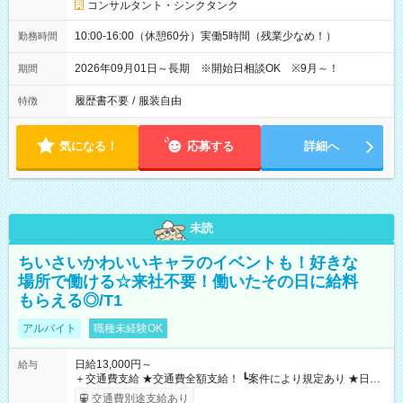
コンサルタント・シンクタンク
10:00-16:00（休憩60分）実働5時間（残業少なめ！）
勤務時間
2026年09月01日～長期 ※開始日相談OK ※9月～！
期間
履歴書不要
/
服装自由
特徴
気になる！
応募する
詳細へ
未読
ちいさいかわいいキャラのイベントも！好きな
場所で働ける☆来社不要！働いたその日に給料
もらえる◎/T1
アルバイト
職種未経験OK
日給13,000円～
給与
＋交通費支給 ★交通費全額支給！ ┗案件により規定あり ★日払
いOK！（規定あり） ┗働いたその日に現金GET♪ お仕事後はコ
交通費別途支給あり