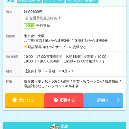
派遣
職種未経験OK
ブランクOK
WEB登録・面接OK
時給2600円
給与
交通費別途支給あり
全額支給
交通費
東京都中央区
勤務地
八丁堀(東京都)駅から徒歩2分
/
茅場町駅から徒歩6分
建設業界向けのAIサービスの提供など
10:00～17:00(実働6時間 休憩1時間) ※定時：10:00～
勤務時間
19:00（※終わりの時間：16:00～19:00で相談可！）
【急募】即日～長期 ※8月～！
期間
履歴書不要
/
40～50代活躍中
/
副業・WワークOK
/
服装自由
/
特徴
電話対応なし
/
パソコンスキル不要
気になる！
応募する
詳細へ
未読