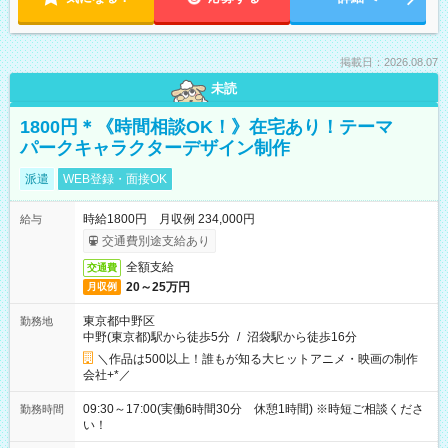
掲載日：2026.08.07
未読
1800円＊《時間相談OK！》在宅あり！テーマ
パークキャラクターデザイン制作
派遣
WEB登録・面接OK
時給1800円 月収例 234,000円
給与
交通費別途支給あり
全額支給
交通費
20～25万円
月収例
東京都中野区
勤務地
中野(東京都)駅から徒歩5分
/
沼袋駅から徒歩16分
＼作品は500以上！誰もが知る大ヒットアニメ・映画の制作
会社+*／
09:30～17:00(実働6時間30分 休憩1時間) ※時短ご相談くださ
勤務時間
い！