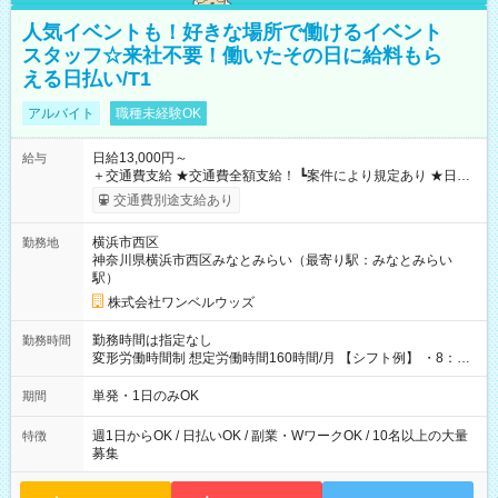
人気イベントも！好きな場所で働けるイベント
スタッフ☆来社不要！働いたその日に給料もら
える日払い/T1
アルバイト
職種未経験OK
日給13,000円～
給与
＋交通費支給 ★交通費全額支給！ ┗案件により規定あり ★日払
いOK！（規定あり） ┗働いたその日に現金GET♪ お仕事後はコ
交通費別途支給あり
ンビニATMから 日払い分を引き落とせます！ 【試用期間】試
用期間なし
横浜市西区
勤務地
神奈川県横浜市西区みなとみらい（最寄り駅：みなとみらい
駅）
株式会社ワンベルウッズ
勤務時間は指定なし
勤務時間
変形労働時間制 想定労働時間160時間/月 【シフト例】 ・8：00
～21：00
単発・1日のみOK
期間
週1日からOK / 日払いOK / 副業・WワークOK / 10名以上の大量
特徴
募集