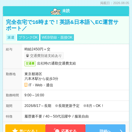
掲載日：2026.08.05
未読
完全在宅で16時まで！英語&日本語＼EC運営サ
ポート／
派遣
ブランクOK
WEB登録・面接OK
時給2450円＋交
給与
交通費別途支給あり
出社時の通勤交通費支給
交通費
東京都港区
勤務地
六本木駅から徒歩3分
IT・Web・通信
9:00～16:00
勤務時間
2026/8/17～長期 ※長期更新予定 ※8月～OK！
期間
履歴書不要
/
40～50代活躍中
/
服装自由
特徴
気になる！
応募する
詳細へ