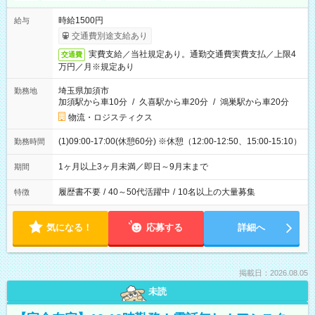
時給1500円
給与
交通費別途支給あり
実費支給／当社規定あり。通勤交通費実費支払／上限4
交通費
万円／月※規定あり
埼玉県加須市
勤務地
加須駅から車10分
/
久喜駅から車20分
/
鴻巣駅から車20分
物流・ロジスティクス
(1)09:00-17:00(休憩60分) ※休憩（12:00-12:50、15:00-15:10）
勤務時間
1ヶ月以上3ヶ月未満／即日～9月末まで
期間
履歴書不要
/
40～50代活躍中
/
10名以上の大量募集
特徴
気になる！
応募する
詳細へ
掲載日：2026.08.05
未読