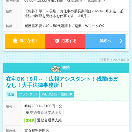
09:00～15:00(実働5時間 休憩1時間) #15時まで
勤務時間
【急募】即日～長期 お仕事の最長期間は2027年3月末迄 派
期間
遣法の制限を受けるお仕事です ※8月～！
履歴書不要
/
40～50代活躍中
/
副業・WワークOK
特徴
気になる！
応募する
詳細へ
掲載日：2026.08.08
未読
在宅OK！9月～！広報アシスタント！残業ほぼ
なし！大手法律事務所！
派遣
ブランクOK
WEB登録・面接OK
時給2000～2100円＋交
給与
交通費別途支給あり
通勤交通費支給
交通費
東京都千代田区
勤務地