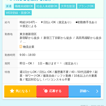
派遣
職種未経験OK
社会人未経験OK
大学生歓迎
ブランクOK
WEB登録・面接OK
時給1414円～ ▼日払いOK（規定あり） ■初勤務手当あり
給与
※規定による
東京都新宿区
勤務地
新宿駅から徒歩
/
新宿三丁目駅から徒歩
/
高田馬場駅から徒歩
/
…
物流企業
9:00～18:00
勤務時間
即日～OK！ 1日～働けます＾＾（規定あり）
期間
週1日からOK
/
日払いOK
/
履歴書不要
/
40～50代活躍中
/
副
特徴
業・WワークOK
/
服装自由
/
シフト勤務
/
10名以上の大量募
集
/
電話対応なし
/
パソコンスキル不要
気になる！
応募する
詳細へ