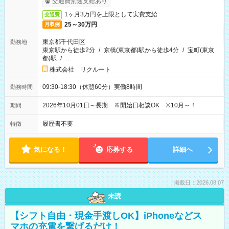
交通費別途支給あり
1ヶ月3万円を上限として実費支給
交通費
25～30万円
月収例
東京都千代田区
勤務地
東京駅から徒歩2分
/
京橋(東京都)駅から徒歩4分
/
宝町(東京
都)駅
/
…
株式会社 リクルート
09:30-18:30（休憩60分）実働8時間
勤務時間
2026年10月01日～長期 ※開始日相談OK ※10月～！
期間
履歴書不要
特徴
気になる！
応募する
詳細へ
掲載日：2026.08.07
未読
【シフト自由・現金手渡しOK】iPhoneなどス
マホの充電を繋げるだけ！