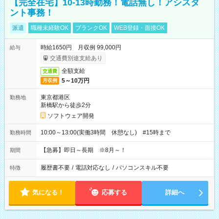
【完全在宅】10-13時勤務！電話無し！アシスタ
ント事務！
派遣
職種未経験OK
ブランクOK
WEB登録・面接OK
時給1650円 月収例 99,000円
給与
交通費別途支給あり
全額支給
交通費
5～10万円
月収例
東京都港区
勤務地
新橋駅から徒歩2分
ソフトウェア開発
10:00～13:00(実働3時間 休憩なし) #15時まで
勤務時間
【急募】即日～長期 ※8月～！
期間
履歴書不要
/
電話対応なし
/
パソコンスキル不要
特徴
気になる！
応募する
詳細へ