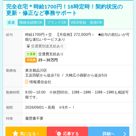
完全在宅＊時給1700円！16時定時！契約状況の
更新・修正など事務サポート
派遣
職種未経験OK
ブランクOK
WEB登録・面接OK
時給1700円＋交 【月収例】272,000円～ ■給与の前払いが可
給与
能な速払いサービスあり
交通費別途支給あり
交通費支給あり
交通費
25～30万円
月収例
東京都品川区
勤務地
五反田駅から徒歩7分
/
大崎広小路駅から徒歩5分
情報通信会社
9:00～16:00 ※休憩60分。10時～18時・10時～19時も相談可
勤務時間
能です。
2026/09/01～長期 ※9月～！
期間
履歴書不要
特徴
気になる！
応募する
詳細へ