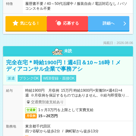
履歴書不要
/
40～50代活躍中
/
服装自由
/
電話対応なし
/
パソ
特徴
コンスキル不要
気になる！
応募する
詳細へ
掲載日：2026.08.06
未読
完全在宅＊時給1900円！週4日＆10～16時！メ
ディアコンサル企業で事務アシ
派遣
ブランクOK
WEB登録・面接OK
時給1900円 月収例 15万円 時給1900円×実働5h×週4日×4
給与
週 ※月収例を保証するものではありません。※給与即受取りサ
ービス利用可（利用条件有）
交通費別途支給あり
1ヶ月3万円を上限として実費支給
交通費
15～20万円
月収例
東京都千代田区
勤務地
四ツ谷駅から徒歩2分
/
麹町駅から徒歩13分