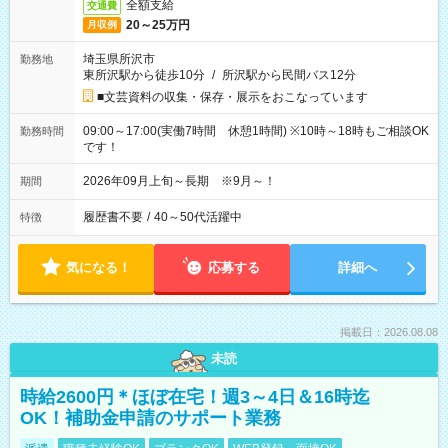
全額支給
交通費
20～25万円
月収例
埼玉県所沢市
勤務地
東所沢駅から徒歩10分
/
所沢駅から民間バス12分
■文芸資料の収集・保存・展示をおこなっています
09:00～17:00(実働7時間 休憩1時間) ※10時～18時もご相談OK
勤務時間
です！
2026年09月上旬～長期 ※9月～！
期間
履歴書不要
/
40～50代活躍中
特徴
気になる！
応募する
詳細へ
掲載日：2026.08.08
未読
時給2600円＊ほぼ在宅！週3～4日＆16時迄
OK！補助金申請のサポート業務