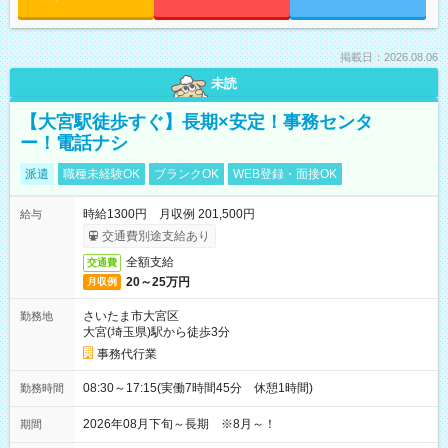
掲載日：2026.08.06
未読
【大宮駅徒歩すぐ】長期×安定！事務センタ
ー！電話ナシ
派遣
職種未経験OK
ブランクOK
WEB登録・面接OK
時給1300円 月収例 201,500円
給与
交通費別途支給あり
全額支給
交通費
20～25万円
月収例
さいたま市大宮区
勤務地
大宮(埼玉県)駅から徒歩3分
事務代行業
08:30～17:15(実働7時間45分 休憩1時間)
勤務時間
2026年08月下旬～長期 ※8月～！
期間