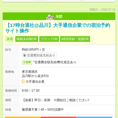
掲載日：2026.07.31
未読
【17時台退社@品川】大手通信企業での宿泊予約
サイト操作
派遣
職種未経験OK
ブランクOK
WEB登録・面接OK
時給1850円＋交
給与
交通費別途支給あり
*交通費全額支給/弊社規定あり
交通費
東京都港区
勤務地
品川駅から徒歩5分
大手通信企業
9:00～17:30
勤務時間
【急募】即日～長期 ※開始日ご相談ください!
期間
履歴書不要
/
40～50代活躍中
特徴