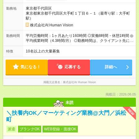
円（固定残業代 26，000円） 短大・専門・高専卒：231，000円
東京都千代田区
勤務地
（固定残業代 24，000円） 賞与：年２回 （業績連動型） 昇
東京都東京都千代田区大手町１丁目６－１（最寄り駅：大手町
給：年２回（3月、9月) 試用期間：6ヶ月 ※上記額にはみなし残
駅）
業代（月15時間分）が含まれた 金額になります。超過分は追加
で全額支給。 【頑張りを給与・キャリアに還元します】 年に2
株式会社At Human Vision
回⼈事評価があり等級が決まります。 等級に合わせた給与設定
のため、若い内からでも頑張り次第で給与アップが叶います。
平均労働時間：1ヶ月あたり160時間 ◎実働8時間・休憩1時間 ◎
勤務時間
⼀般職（20～31万円）→リーダー（⽉給26～36万円） →係⻑
平均残業時間（4.3時間/月） ◎勤務時間は、クライアント先に
（⽉給34～45万円）→課⻑（⽉給36～48万円）→部⻑（⽉給40
より異なります。 ※＜シフト例＞ 10:00～19:00／11:00～
～58万円） 【試用期間】試用期間あり 試用期間の長さ：6ヶ月
20:00 平均労働時間：1ヶ月あたり160時間 ◎実働8時間・休憩1
10名以上の大量募集
特徴
※ 雇用形態と給与に、本採用時と異なる部分があります。 雇用
時間 ◎平均残業時間（4.3時間/月） ◎勤務時間は、クライアント
形態：本採用時と同じです。 給与：月給 224,000円 ～ 330,000
先に より異なります。 ※＜シフト例＞ 10:00～19:00／11:00
円 上記額にはみなし残業代を含みます。※超過分は全額支給い
～20:00
気になる！
応募する
詳細へ
たします。 みなし残業代 24,000円 ～ 34,000円／月 みなし残業
時間 15時間／月
掲載元企業名
株式会社At Human Vision
掲載日：2026.08.05
未読
NEW
＼扶養内OK／マーケティング業務@大門／浜松
町
派遣
ブランクOK
WEB登録・面接OK