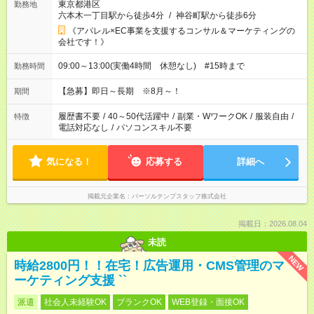
東京都港区
勤務地
六本木一丁目駅から徒歩4分
/
神谷町駅から徒歩6分
《アパレル×EC事業を支援するコンサル＆マーケティングの
会社です！》
09:00～13:00(実働4時間 休憩なし) #15時まで
勤務時間
【急募】即日～長期 ※8月～！
期間
履歴書不要
/
40～50代活躍中
/
副業・WワークOK
/
服装自由
/
特徴
電話対応なし
/
パソコンスキル不要
気になる！
応募する
詳細へ
掲載元企業名
パーソルテンプスタッフ株式会社
掲載日：2026.08.04
未読
NEW
時給2800円！！在宅！広告運用・CMS管理のマ
ーケティング支援 ``
派遣
社会人未経験OK
ブランクOK
WEB登録・面接OK