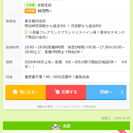
全額支給
交通費
30万円～
月収例
東京都渋谷区
勤務地
明治神宮前駅から徒歩3分
/
渋谷駅から徒歩8分
☆高級フレグランスブランド☆スペイン発！香水やスキンケ
ア商品の会社♪
10:00～19:00(実働8時間 休憩1時間) ※9:30～17:30や10:00～
勤務時間
18:00など、実働7時間まで時短OK！
2026年09月上旬～長期 8月～9月の間で開始日相談OK！ ※9
期間
月～！
履歴書不要
/
40～50代活躍中
/
服装自由
特徴
気になる！
応募する
詳細へ
掲載元企業名
パーソルテンプスタッフ株式会社
掲載日：2026.08.05
未読