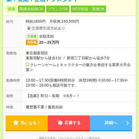
派遣
職種未経験OK
ブランクOK
WEB登録・面接OK
時給1850円 月収例 240,500円
給与
交通費別途支給あり
全額支給
交通費
20～25万円
月収例
東京都新宿区
勤務地
東新宿駅から徒歩1分
/
新宿三丁目駅から徒歩7分
クレーンゲームとキャラクターの魅力を発信する業界大手企
業☆
10:00～17:30(実働6時間30分 休憩1時間) ※10:00～17:30や
勤務時間
10:00～18:00も相談可能です。
【急募】即日～長期 ※8月～！
期間
履歴書不要
/
服装自由
特徴
気になる！
応募する
詳細へ
掲載元企業名
パーソルテンプスタッフ株式会社