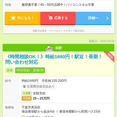
履歴書不要
/
40～50代活躍中
/
パソコンスキル不要
特徴
気になる！
応募する
詳細へ
掲載元企業名
パーソルテンプスタッフ株式会社
掲載日：2026.08.04
未読
NEW
《時間相談OK！》時給1680円！駅近！長期！
問い合わせ対応
派遣
WEB登録・面接OK
時給1680円 月収例 235,200円
給与
交通費別途支給あり
全額支給
交通費
20～25万円
月収例
千葉市美浜区
勤務地
海浜幕張駅から徒歩4分
/
幕張本郷駅から民間バス15分