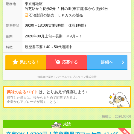
東京都港区
勤務地
竹芝駅から徒歩2分
/
日の出(東京都)駅から徒歩6分
石油製品の販売，ＬＰガスの販売
09:00～18:00(実働8時間 休憩1時間)
勤務時間
2026年09月上旬～長期 ※9月～！
期間
履歴書不要
/
40～50代活躍中
特徴
気になる！
応募する
詳細へ
掲載元企業名
パーソルテンプスタッフ株式会社
興味のあるバイト
は、とりあえず保存しよう♪
保存した求人は、後からまとめて応募できるよ。
企業からアプローチが届くことも！
掲載日：2026.08.06
未読
NEW