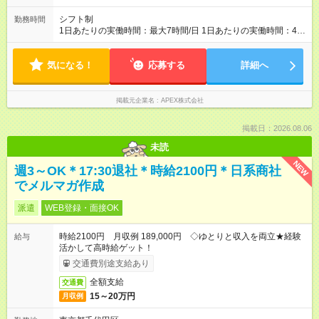
シフト制
勤務時間
1日あたりの実働時間：最大7時間/日 1日あたりの実働時間：4-7
時間 シフト例 ・9時00分～15時00分 ・10時00分～17時00分 週
3日（4ｈ/日 勤務）以上で調整可能
気になる！
応募する
詳細へ
掲載元企業名
APEX株式会社
掲載日：2026.08.06
未読
NEW
週3～OK＊17:30退社＊時給2100円＊日系商社
でメルマガ作成
派遣
WEB登録・面接OK
時給2100円 月収例 189,000円 ◇ゆとりと収入を両立★経験
給与
活かして高時給ゲット！
交通費別途支給あり
全額支給
交通費
15～20万円
月収例