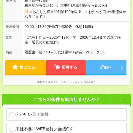
東京都千代田区
勤務地
東京駅から徒歩1分
/
大手町(東京都)駅から徒歩6分
＜あんしん経営◎創業100年以上！＞おだやか商社×半導体か
ら食品まで！
09:00～17:30(実働7時間30分 休憩1時間)
勤務時間
【急募】即日～2026年12月下旬 2026年12月までの期間限
期間
定！延長の可能性あり！
履歴書不要
/
40～50代活躍中
/
副業・WワークOK
特徴
気になる！
応募する
詳細へ
掲載元企業名
パーソルテンプスタッフ株式会社
こちらの条件も追加しませんか？
今が狙い目！急募
来社不要！WEB登録／面接OK