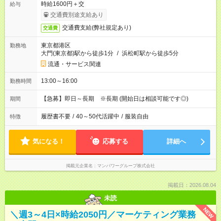
時給1600円＋交
給与
交通費別途支給あり
交通費支給(弊社規定あり)
交通費
東京都港区
勤務地
大門(東京都)駅から徒歩1分
/
浜松町駅から徒歩5分
流通・サービス関連
13:00～16:00
勤務時間
【急募】即日～長期 ※長期 (開始日は相談可能です◎)
期間
履歴書不要
/
40～50代活躍中
/
服装自由
特徴
気になる！
応募する
詳細へ
掲載元企業名
マンパワーグループ株式会社
掲載日：2026.08.04
未読
NEW
＼週3～4日×時給2050円／マーケティング業務