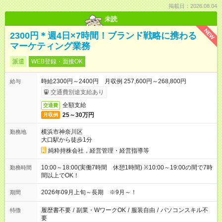
掲載日：2026.08.04
未読
NEW
2300円＊週4日×7時間！ブランド戦略に携わる
マーケティング業務
派遣
WEB登録・面接OK
時給2300円～2400円 月収例 257,600円～268,800円
給与
交通費別途支給あり
全額支給
交通費
25～30万円
月収例
横浜市神奈川区
勤務地
大口駅から徒歩1分
純粋持株会社，経営管理・経営指導等
10:00～18:00(実働7時間 休憩1時間) ※10:00～19:00の間で7時
勤務時間
間以上でOK！
2026年09月上旬～長期 ※9月～！
期間
履歴書不要
/
副業・WワークOK
/
服装自由
/
パソコンスキル不
特徴
要