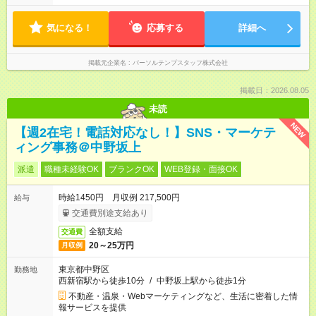
気になる！
応募する
詳細へ
掲載元企業名
パーソルテンプスタッフ株式会社
掲載日：2026.08.05
未読
NEW
【週2在宅！電話対応なし！】SNS・マーケテ
ィング事務＠中野坂上
派遣
職種未経験OK
ブランクOK
WEB登録・面接OK
時給1450円 月収例 217,500円
給与
交通費別途支給あり
全額支給
交通費
20～25万円
月収例
東京都中野区
勤務地
西新宿駅から徒歩10分
/
中野坂上駅から徒歩1分
不動産・温泉・Webマーケティングなど、生活に密着した情
報サービスを提供