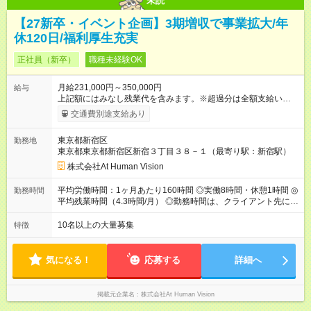
未読
【27新卒・イベント企画】3期増収で事業拡大/年
休120日/福利厚生充実
正社員（新卒）
職種未経験OK
月給231,000円～350,000円
給与
上記額にはみなし残業代を含みます。※超過分は全額支給いたし
ます。 みなし残業代 24,000円 ～ 37,000円／月 みなし残業時
交通費別途支給あり
間 15時間／月 【給与】 月給： 大卒・院卒 ：243，000
円（固定残業代 26，000円） 短大・専門・高専卒：231，000円
東京都新宿区
勤務地
（固定残業代 24，000円） 賞与：年２回 （業績連動型） 昇
東京都東京都新宿区新宿３丁目３８－１（最寄り駅：新宿駅）
給：年２回（3月、9月) 試用期間：6ヶ月 ※上記額にはみなし残
業代（月15時間分）が含まれた 金額になります。超過分は追加
株式会社At Human Vision
で全額支給。 【頑張りを給与・キャリアに還元します】 年に2
回⼈事評価があり等級が決まります。 等級に合わせた給与設定
平均労働時間：1ヶ月あたり160時間 ◎実働8時間・休憩1時間 ◎
勤務時間
のため、若い内からでも頑張り次第で給与アップが叶います。
平均残業時間（4.3時間/月） ◎勤務時間は、クライアント先に
⼀般職（20～31万円）→リーダー（⽉給26～36万円） →係⻑
より異なります。 ※＜シフト例＞ 10:00～19:00／11:00～
（⽉給34～45万円）→課⻑（⽉給36～48万円）→部⻑（⽉給40
20:00 平均労働時間：1ヶ月あたり160時間 ◎実働8時間・休憩1
10名以上の大量募集
特徴
～58万円） 【試用期間】試用期間あり 試用期間の長さ：6ヶ月
時間 ◎平均残業時間（4.3時間/月） ◎勤務時間は、クライアント
※ 雇用形態と給与に、本採用時と異なる部分があります。 雇用
先に より異なります。 ※＜シフト例＞ 10:00～19:00／11:00
形態：本採用時と同じです。 給与：月給 224,000円 ～ 330,000
～20:00
気になる！
応募する
詳細へ
円 上記額にはみなし残業代を含みます。※超過分は全額支給い
たします。 みなし残業代 24,000円 ～ 34,000円／月 みなし残業
時間 15時間／月
掲載元企業名
株式会社At Human Vision