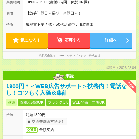
10:00～19:00(実働8時間 休憩1時間)
勤務時間
【急募】即日～長期 ※即日～！
期間
履歴書不要
/
40～50代活躍中
/
服装自由
特徴
気になる！
応募する
詳細へ
掲載元企業名
パーソルテンプスタッフ株式会社
掲載日：2026.08.04
未読
NEW
1800円＊＜WEB広告サポート＞扶養内！電話な
し！コツもく入稿＆集計
派遣
職種未経験OK
ブランクOK
WEB登録・面接OK
時給1800円
給与
交通費別途支給あり
全額支給
交通費