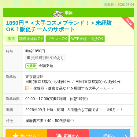
掲載日：2026.08.04
未読
NEW
1850円＊＜大手コスメブランド！＞未経験
OK！販促チームのサポート
派遣
職種未経験OK
ブランクOK
WEB登録・面接OK
時給1850円
給与
交通費別途支給あり
全額支給
交通費
東京都港区
勤務地
田町(東京都)駅から徒歩2分
/
三田(東京都)駅から徒歩1分
＜化粧品・健康食品などを展開する大手メーカー＞
09:00～17:00(実働7時間 休憩1時間)
勤務時間
2026年09月上旬～長期 8月開始も可能です！ ※9月～！
期間
履歴書不要
/
40～50代活躍中
特徴
気になる！
応募する
詳細へ