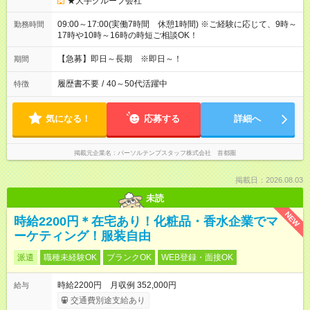
★大手グループ会社
09:00～17:00(実働7時間 休憩1時間) ※ご経験に応じて、9時～
勤務時間
17時や10時～16時の時短ご相談OK！
【急募】即日～長期 ※即日～！
期間
履歴書不要
/
40～50代活躍中
特徴
気になる！
応募する
詳細へ
掲載元企業名
パーソルテンプスタッフ株式会社 首都圏
掲載日：2026.08.03
未読
NEW
時給2200円＊在宅あり！化粧品・香水企業でマ
ーケティング！服装自由
派遣
職種未経験OK
ブランクOK
WEB登録・面接OK
時給2200円 月収例 352,000円
給与
交通費別途支給あり