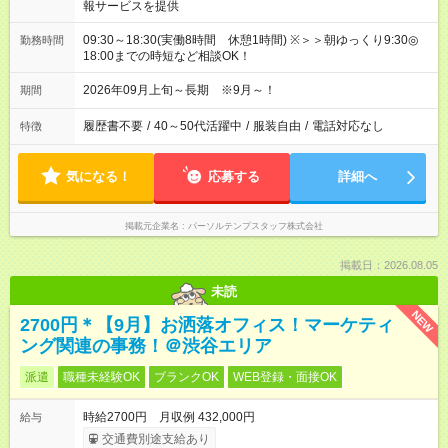
報サービスを提供
09:30～18:30(実働8時間 休憩1時間) ※＞＞朝ゆっくり9:30◎
勤務時間
18:00までの時短など相談OK！
2026年09月上旬～長期 ※9月～！
期間
履歴書不要
/
40～50代活躍中
/
服装自由
/
電話対応なし
特徴
気になる！
応募する
詳細へ
掲載元企業名
パーソルテンプスタッフ株式会社
掲載日：2026.08.05
未読
NEW
2700円＊【9月】お洒落オフィス！マーケティ
ング関連の事務！＠渋谷エリア
派遣
職種未経験OK
ブランクOK
WEB登録・面接OK
時給2700円 月収例 432,000円
給与
交通費別途支給あり