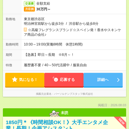
全額支給
交通費
30万円～
月収例
東京都渋谷区
勤務地
明治神宮前駅から徒歩3分
/
渋谷駅から徒歩8分
☆高級フレグランスブランド☆スペイン発！香水やスキンケ
ア商品の会社♪
10:00～19:00(実働8時間 休憩1時間)
勤務時間
【急募】即日～長期 ※8月～！
期間
履歴書不要
/
40～50代活躍中
/
服装自由
特徴
気になる！
応募する
詳細へ
掲載元企業名
パーソルテンプスタッフ株式会社
掲載日：2026.08.03
未読
NEW
1850円＊《時間相談OK！》大手エンタメ企
業！長期！企画アシスタント