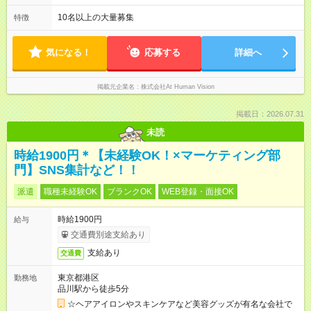
（⽉給34～45万円）→課⻑（⽉給36～48万円）→部⻑（⽉給40
より異なります。 ※＜シフト例＞ 10:00～19:00／11:00～
～58万円） 【試用期間】試用期間あり 試用期間の長さ：6ヶ月
20:00 平均労働時間：1ヶ月あたり160時間 ◎実働8時間・休憩1
10名以上の大量募集
特徴
※ 雇用形態と給与に、本採用時と異なる部分があります。 雇用
時間 ◎平均残業時間（4.3時間/月） ◎勤務時間は、クライアント
形態：本採用時と同じです。 給与：月給 224,000円 ～ 330,000
先に より異なります。 ※＜シフト例＞ 10:00～19:00／11:00
円 上記額にはみなし残業代を含みます。※超過分は全額支給い
～20:00
気になる！
応募する
詳細へ
たします。 みなし残業代 24,000円 ～ 34,000円／月 みなし残業
時間 15時間／月
掲載元企業名
株式会社At Human Vision
掲載日：2026.07.31
未読
時給1900円＊【未経験OK！×マーケティング部
門】SNS集計など！！
派遣
職種未経験OK
ブランクOK
WEB登録・面接OK
時給1900円
給与
交通費別途支給あり
支給あり
交通費
東京都港区
勤務地
品川駅から徒歩5分
☆ヘアアイロンやスキンケアなど美容グッズが有名な会社で