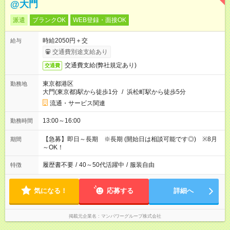
@大門
派遣
ブランクOK
WEB登録・面接OK
時給2050円＋交
給与
交通費別途支給あり
交通費支給(弊社規定あり)
交通費
東京都港区
勤務地
大門(東京都)駅から徒歩1分
/
浜松町駅から徒歩5分
流通・サービス関連
13:00～16:00
勤務時間
【急募】即日～長期 ※長期 (開始日は相談可能です◎) ※8月
期間
～OK！
履歴書不要
/
40～50代活躍中
/
服装自由
特徴
気になる！
応募する
詳細へ
掲載元企業名
マンパワーグループ株式会社