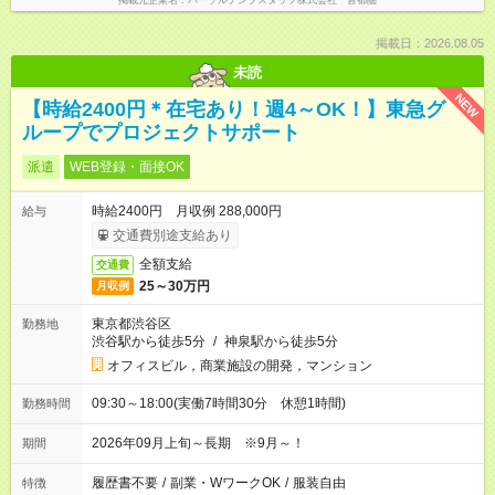
掲載元企業名
パーソルテンプスタッフ株式会社 首都圏
掲載日：2026.08.05
未読
NEW
【時給2400円＊在宅あり！週4～OK！】東急グ
ループでプロジェクトサポート
派遣
WEB登録・面接OK
時給2400円 月収例 288,000円
給与
交通費別途支給あり
全額支給
交通費
25～30万円
月収例
東京都渋谷区
勤務地
渋谷駅から徒歩5分
/
神泉駅から徒歩5分
オフィスビル，商業施設の開発，マンション
09:30～18:00(実働7時間30分 休憩1時間)
勤務時間
2026年09月上旬～長期 ※9月～！
期間
履歴書不要
/
副業・WワークOK
/
服装自由
特徴