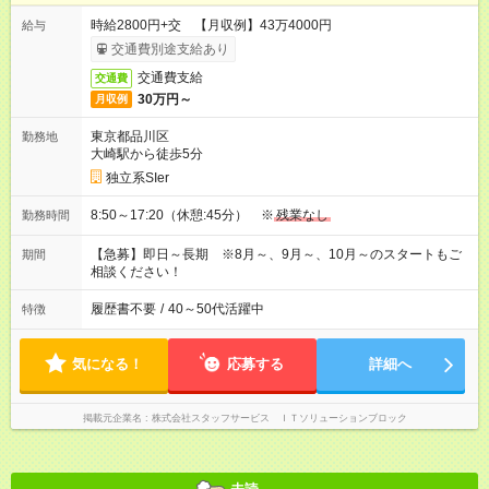
時給2800円+交 【月収例】43万4000円
給与
交通費別途支給あり
交通費支給
交通費
30万円～
月収例
東京都品川区
勤務地
大崎駅から徒歩5分
独立系SIer
8:50～17:20（休憩:45分） ※
残業なし
勤務時間
【急募】即日～長期 ※8月～、9月～、10月～のスタートもご
期間
相談ください！
履歴書不要
/
40～50代活躍中
特徴
気になる！
応募する
詳細へ
掲載元企業名
株式会社スタッフサービス ＩＴソリューションブロック