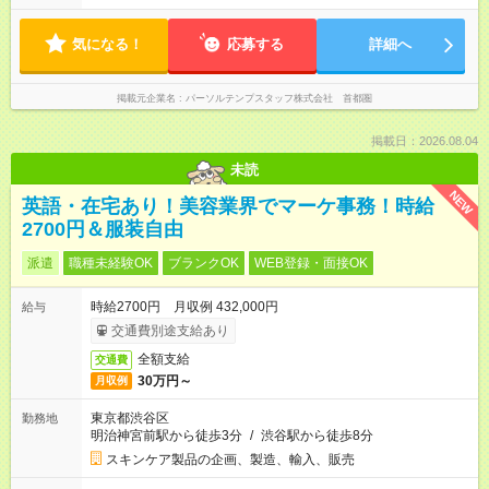
気になる！
応募する
詳細へ
掲載元企業名
パーソルテンプスタッフ株式会社 首都圏
掲載日：2026.08.04
未読
NEW
英語・在宅あり！美容業界でマーケ事務！時給
2700円＆服装自由
派遣
職種未経験OK
ブランクOK
WEB登録・面接OK
時給2700円 月収例 432,000円
給与
交通費別途支給あり
全額支給
交通費
30万円～
月収例
東京都渋谷区
勤務地
明治神宮前駅から徒歩3分
/
渋谷駅から徒歩8分
スキンケア製品の企画、製造、輸入、販売