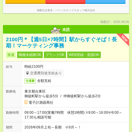
掲載元企業名
パーソルテンプスタッフ株式会社
掲載日：2026.08.06
未読
NEW
2100円＊【週5日×7時間】駅からすぐそば！長
期！マーケティング事務
派遣
職種未経験OK
ブランクOK
WEB登録・面接OK
時給2100円
給与
交通費別途支給あり
全額支給
交通費
東京都台東区
勤務地
御徒町駅から徒歩5分
/
仲御徒町駅から徒歩2分
電子計測器商社
09:00～17:00(実働7時間 休憩1時間) ※9:00～16:00や9:00～
勤務時間
17:30も相談可能
2026年09月上旬～長期 ※9月～！
期間