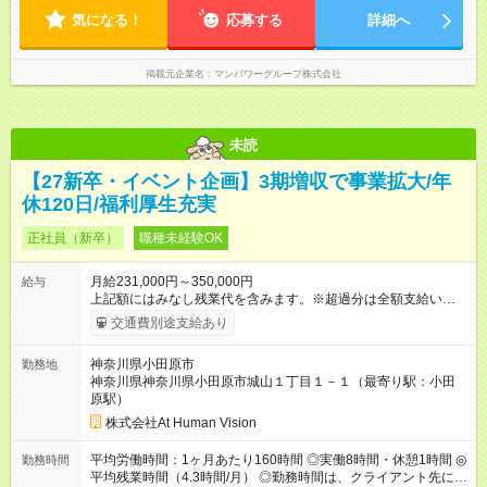
気になる！
応募する
詳細へ
掲載元企業名
マンパワーグループ株式会社
未読
【27新卒・イベント企画】3期増収で事業拡大/年
休120日/福利厚生充実
正社員（新卒）
職種未経験OK
月給231,000円～350,000円
給与
上記額にはみなし残業代を含みます。※超過分は全額支給いたし
ます。 みなし残業代 24,000円 ～ 37,000円／月 みなし残業時
交通費別途支給あり
間 15時間／月 【給与】 月給： 大卒・院卒 ：243，000
円（固定残業代 26，000円） 短大・専門・高専卒：231，000円
神奈川県小田原市
勤務地
（固定残業代 24，000円） 賞与：年２回 （業績連動型） 昇
神奈川県神奈川県小田原市城山１丁目１－１（最寄り駅：小田
給：年２回（3月、9月) 試用期間：6ヶ月 ※上記額にはみなし残
原駅）
業代（月15時間分）が含まれた 金額になります。超過分は追加
で全額支給。 【頑張りを給与・キャリアに還元します】 年に2
株式会社At Human Vision
回⼈事評価があり等級が決まります。 等級に合わせた給与設定
のため、若い内からでも頑張り次第で給与アップが叶います。
平均労働時間：1ヶ月あたり160時間 ◎実働8時間・休憩1時間 ◎
勤務時間
⼀般職（20～31万円）→リーダー（⽉給26～36万円） →係⻑
平均残業時間（4.3時間/月） ◎勤務時間は、クライアント先に