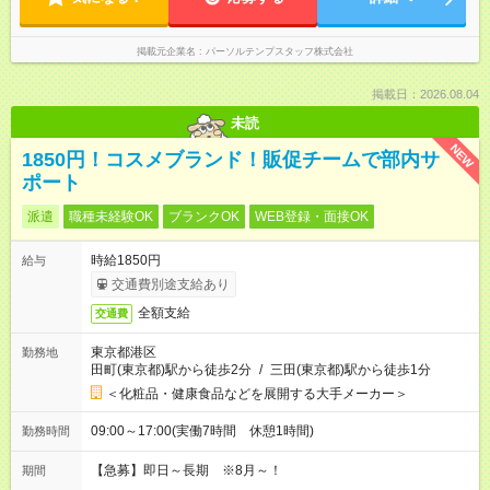
掲載元企業名
パーソルテンプスタッフ株式会社
掲載日：2026.08.04
未読
NEW
1850円！コスメブランド！販促チームで部内サ
ポート
派遣
職種未経験OK
ブランクOK
WEB登録・面接OK
時給1850円
給与
交通費別途支給あり
全額支給
交通費
東京都港区
勤務地
田町(東京都)駅から徒歩2分
/
三田(東京都)駅から徒歩1分
＜化粧品・健康食品などを展開する大手メーカー＞
09:00～17:00(実働7時間 休憩1時間)
勤務時間
【急募】即日～長期 ※8月～！
期間