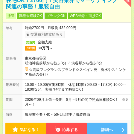
在宅OK！2700円！美容業界でマーケティング
関連の事務！服装自由
派遣
職種未経験OK
ブランクOK
WEB登録・面接OK
時給2700円 月収例 432,000円
給与
交通費別途支給あり
全額支給
交通費
30万円～
月収例
東京都渋谷区
勤務地
明治神宮前駅から徒歩3分
/
渋谷駅から徒歩8分
☆高級フレグランスブランド☆スペイン発！香水やスキンケ
ア商品の会社♪
10:00～19:00(実働8時間 休憩1時間) ※9:30～17:30や10:00～
勤務時間
18:00など、実働7時間まで時短OK！
2026年09月上旬～長期 8月～9月の間で開始日相談OK！ ※9
期間
月～！
履歴書不要
/
40～50代活躍中
/
服装自由
特徴
気になる！
応募する
詳細へ