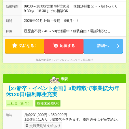
09:30～18:00(実働7時間30分 休憩1時間) ※＞＞朝ゆっくり
勤務時間
9:30◎ 18:30までの相談OK！
2026年09月上旬～長期 ※9月～！
期間
履歴書不要
/
40～50代活躍中
/
服装自由
/
電話対応なし
特徴
気になる！
応募する
詳細へ
掲載元企業名
パーソルテンプスタッフ株式会社
未読
【27新卒・イベント企画】3期増収で事業拡大/年
休120日/福利厚生充実
正社員（新卒）
職種未経験OK
月給231,000円～350,000円
給与
上記額にはみなし残業代を含みます。※超過分は全額支給いたし
ます。 みなし残業代 24,000円 ～ 37,000円／月 みなし残業時
交通費別途支給あり
間 15時間／月 【給与】 月給： 大卒・院卒 ：243，000