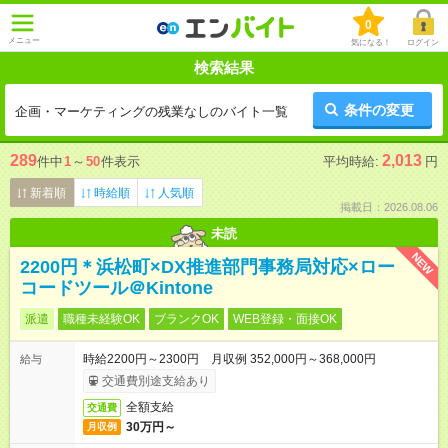
0
メニュー
気になる！
ログイン
検索結果
条件の変更
企画・マーケティングの残業なしのバイト一覧
289
2,013
件中
1
～
50
件表示
平均時給:
円
新着順
時給順
人気順
掲載日：2026.08.06
未読
NEW
2200円＊浜松町×DX推進部門事務局対応×ロー
コードツール＠Kintone
派遣
職種未経験OK
ブランクOK
WEB登録・面接OK
時給2200円～2300円 月収例 352,000円～368,000円
給与
交通費別途支給あり
全額支給
交通費
30万円～
月収例