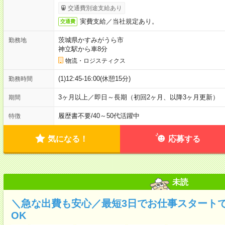
交通費別途支給あり
実費支給／当社規定あり。
交通費
茨城県かすみがうら市
勤務地
神立駅から車8分
物流・ロジスティクス
(1)12:45-16:00(休憩15分)
勤務時間
3ヶ月以上／即日～長期（初回2ヶ月、以降3ヶ月更新）
期間
履歴書不要
/
40～50代活躍中
特徴
気になる！
応募する
未読
＼急な出費も安心／最短3日でお仕事スタート
OK