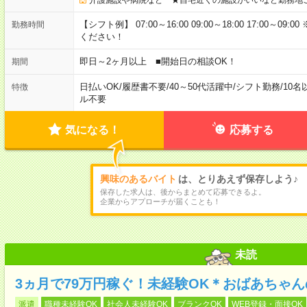
【シフト例】 07:00～16:00 09:00～18:00 17:00
勤務時間
ください！
即日～2ヶ月以上 ■開始日の相談OK！
期間
日払いOK
/
履歴書不要
/
40～50代活躍中
/
シフト勤務
/
10名
特徴
ル不要
気になる！
応募する
興味のあるバイト
は、とりあえず保存しよう♪
保存した求人は、後からまとめて応募できるよ。
企業からアプローチが届くことも！
未読
3ヵ月で79万円稼ぐ！未経験OK＊おばあちゃ
派遣
職種未経験OK
社会人未経験OK
ブランクOK
WEB登録・面接OK