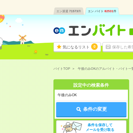
エン派遣
71573
件
エン バイト
82531
件
0
気になるリスト
保存した希
バイトTOP
午後のみOKのアルバイト・バイト一
設定中の検索条件
午後のみOK
条件の変更
条件を保存して
メールを受け取る