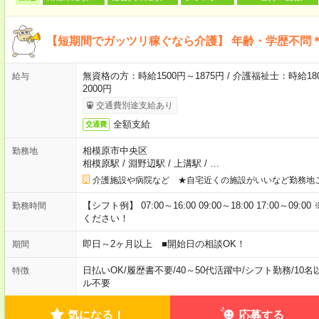
【短期間でガッツリ稼ぐなら介護】 年齢・学歴不問＊
無資格の方：時給1500円～1875円 / 介護福祉士：時給180
給与
2000円
交通費別途支給あり
全額支給
交通費
相模原市中央区
勤務地
相模原駅
/
淵野辺駅
/
上溝駅
/
…
介護施設や病院など ★自宅近くの施設がいいなど勤務地
【シフト例】 07:00～16:00 09:00～18:00 17:00
勤務時間
ください！
即日～2ヶ月以上 ■開始日の相談OK！
期間
日払いOK
/
履歴書不要
/
40～50代活躍中
/
シフト勤務
/
10名
特徴
ル不要
気になる！
応募する