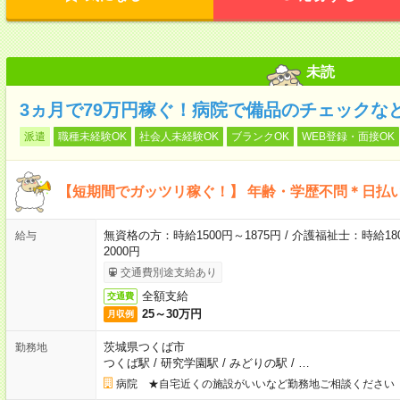
未読
3ヵ月で79万円稼ぐ！病院で備品のチェックな
派遣
職種未経験OK
社会人未経験OK
ブランクOK
WEB登録・面接OK
【短期間でガッツリ稼ぐ！】 年齢・学歴不問＊日払い
無資格の方：時給1500円～1875円 / 介護福祉士：時給180
給与
2000円
交通費別途支給あり
全額支給
交通費
25～30万円
月収例
茨城県つくば市
勤務地
つくば駅
/
研究学園駅
/
みどりの駅
/
…
病院 ★自宅近くの施設がいいなど勤務地ご相談ください