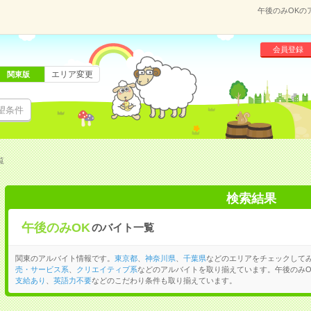
午後のみOKの
会員登録
エリア変更
関東版
望条件
覧
検索結果
午後のみOK
のバイト一覧
関東のアルバイト情報です。
東京都
、
神奈川県
、
千葉県
などのエリアをチェックして
売・サービス系
、
クリエイティブ系
などのアルバイトを取り揃えています。午後のみO
支給あり
、
英語力不要
などのこだわり条件も取り揃えています。