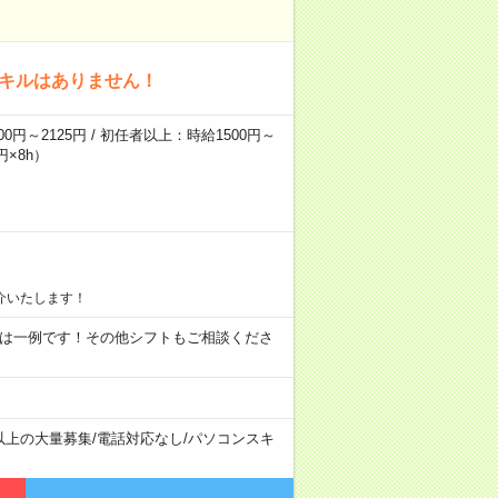
スキルはありません！
0円～2125円 / 初任者以上：時給1500円～
円×8h）
介いたします！
09:00 ※ 上記は一例です！その他シフトもご相談くださ
以上の大量募集
/
電話対応なし
/
パソコンスキ