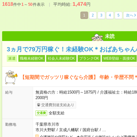
1,474
1618
平均時給:
円
件中
1
～
50
件表示
1
2
3
4
5
次へ
未読
3ヵ月で79万円稼ぐ！未経験OK＊おばあちゃ
派遣
職種未経験OK
社会人未経験OK
ブランクOK
WEB登録・面接OK
【短期間でガッツリ稼ぐなら介護】 年齢・学歴不問＊
無資格の方：時給1500円～1875円 / 介護福祉士：時給180
給与
2000円
交通費別途支給あり
全額支給
交通費
千葉県市川市
勤務地
市川大野駅
/
京成八幡駅
/
国府台駅
/
…
介護施設や病院など ★自宅近くの施設がいいなど勤務地