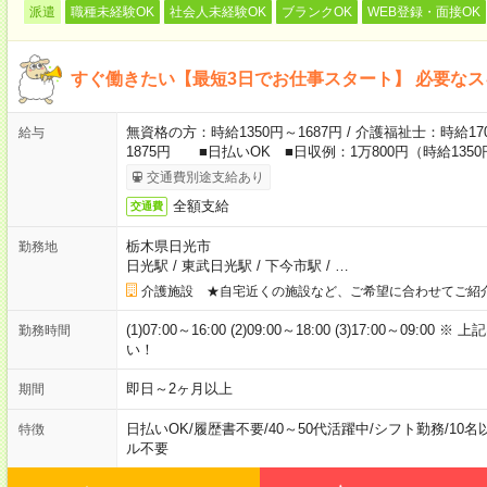
派遣
職種未経験OK
社会人未経験OK
ブランクOK
WEB登録・面接OK
すぐ働きたい【最短3日でお仕事スタート】 必要な
無資格の方：時給1350円～1687円 / 介護福祉士：時給170
給与
1875円 ■日払いOK ■日収例：1万800円（時給1350
交通費別途支給あり
全額支給
交通費
栃木県日光市
勤務地
日光駅
/
東武日光駅
/
下今市駅
/
…
介護施設 ★自宅近くの施設など、ご希望に合わせてご紹
(1)07:00～16:00 (2)09:00～18:00 (3)17:00～
勤務時間
い！
即日～2ヶ月以上
期間
日払いOK
/
履歴書不要
/
40～50代活躍中
/
シフト勤務
/
10名
特徴
ル不要