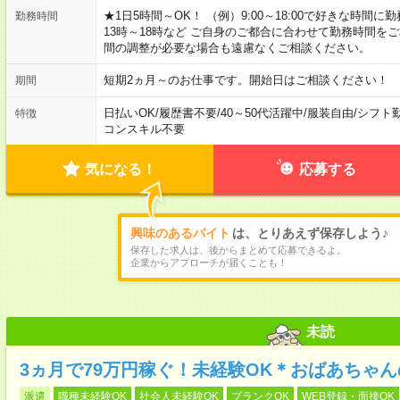
★1日5時間～OK！ （例）9:00～18:00で好きな時間に勤
勤務時間
13時～18時など ご自身のご都合に合わせて勤務時間を
間の調整が必要な場合も遠慮なくご相談ください。
短期2ヵ月～のお仕事です。開始日はご相談ください！
期間
日払いOK
/
履歴書不要
/
40～50代活躍中
/
服装自由
/
シフト
特徴
コンスキル不要
気になる！
応募する
興味のあるバイト
は、とりあえず保存しよう♪
保存した求人は、後からまとめて応募できるよ。
企業からアプローチが届くことも！
未読
3ヵ月で79万円稼ぐ！未経験OK＊おばあちゃ
派遣
職種未経験OK
社会人未経験OK
ブランクOK
WEB登録・面接OK