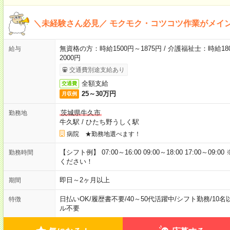
＼未経験さん必見／ モクモク・コツコツ作業がメイ
無資格の方：時給1500円～1875円 / 介護福祉士：時給180
給与
2000円
交通費別途支給あり
全額支給
交通費
25～30万円
月収例
茨城県牛久市
勤務地
牛久駅
/
ひたち野うしく駅
病院 ★勤務地選べます！
【シフト例】 07:00～16:00 09:00～18:00 17:00
勤務時間
ください！
即日～2ヶ月以上
期間
日払いOK
/
履歴書不要
/
40～50代活躍中
/
シフト勤務
/
10名
特徴
ル不要