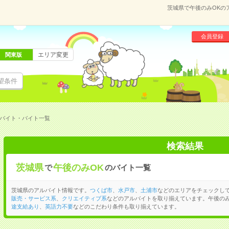
茨城県で午後のみOKの
会員登録
エリア変更
関東版
望条件
ルバイト・バイト一覧
検索結果
茨城県
午後のみOK
で
のバイト一覧
茨城県のアルバイト情報です。
つくば市
、
水戸市
、
土浦市
などのエリアをチェックし
販売・サービス系
、
クリエイティブ系
などのアルバイトを取り揃えています。午後のみ
途支給あり
、
英語力不要
などのこだわり条件も取り揃えています。