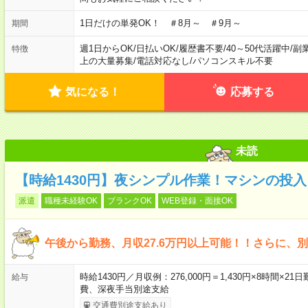
1日だけの単発OK！ ＃8月～ ＃9月～
期間
週1日からOK
/
日払いOK
/
履歴書不要
/
40～50代活躍中
/
副
特徴
上の大量募集
/
電話対応なし
/
パソコンスキル不要
気になる！
応募する
未読
【時給1430円】夜シンプル作業！マシンの投
派遣
職種未経験OK
ブランクOK
WEB登録・面接OK
午後から勤務、月収27.6万円以上可能！！さらに、
時給1430円／月収例：276,000円＝1,430円×8時間
給与
費、深夜手当別途支給
交通費別途支給あり