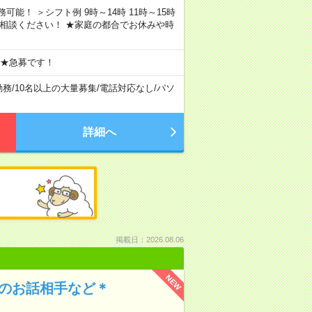
務可能！ ＞シフト例 9時～14時 11時～15時
ご相談ください！ ★家庭の都合でお休みや時
 ★急募です！
勤務
/
10名以上の大量募集
/
電話対応なし
/
パソ
詳細へ
掲載日：2026.08.06
NEW
んのお話相手など＊