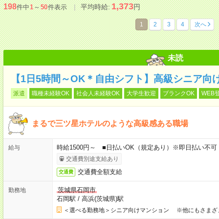
1,373
198
平均時給:
円
件中
1
～
50
件表示
1
2
3
4
次へ
未読
【1日5時間～OK＊自由シフト】高級シニア向
派遣
職種未経験OK
社会人未経験OK
大学生歓迎
ブランクOK
WEB
まるで三ツ星ホテルのような高級感ある職場
時給1500円～ ■日払いOK（規定あり）※即日払い不可
給与
交通費別途支給あり
交通費全額支給
交通費
茨城県石岡市
勤務地
石岡駅
/
高浜(茨城県)駅
＜選べる勤務地＞シニア向けマンション ※他にもさまざ