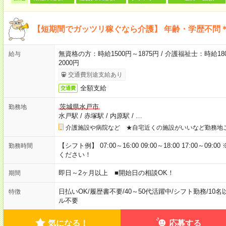
【短期間でガッツリ稼ぐなら介護】 年齢・学歴不問＊
無資格の方：時給1500円～1875円 / 介護福祉士：時給180
給与
2000円
交通費別途支給あり
全額支給
交通費
茨城県水戸市
勤務地
水戸駅
/
赤塚駅
/
内原駅
/
…
介護施設や病院など ★自宅近くの施設がいいなど勤務地
【シフト例】 07:00～16:00 09:00～18:00 17:00
勤務時間
ください！
即日～2ヶ月以上 ■開始日の相談OK！
期間
日払いOK
/
履歴書不要
/
40～50代活躍中
/
シフト勤務
/
10名
特徴
ル不要
気になる！
応募する