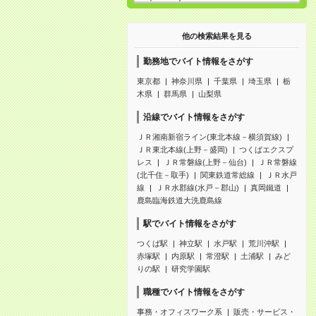
他の検索結果を見る
勤務地でバイト情報をさがす
東京都
神奈川県
千葉県
埼玉県
栃
木県
群馬県
山梨県
沿線でバイト情報をさがす
ＪＲ湘南新宿ライン(東北本線－横須賀線)
ＪＲ東北本線(上野－盛岡)
つくばエクスプ
レス
ＪＲ常磐線(上野－仙台)
ＪＲ常磐線
(北千住－取手)
関東鉄道常総線
ＪＲ水戸
線
ＪＲ水郡線(水戸－郡山)
真岡鐵道
鹿島臨海鉄道大洗鹿島線
駅でバイト情報をさがす
つくば駅
神立駅
水戸駅
荒川沖駅
赤塚駅
内原駅
常澄駅
土浦駅
みど
りの駅
研究学園駅
職種でバイト情報をさがす
事務・オフィスワーク系
販売・サービス・