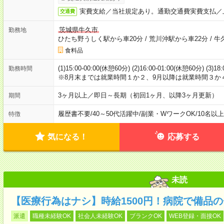
実費支給／当社規定あり。通勤交通費実費支払／
交通費
茨城県牛久市
勤務地
ひたち野うしく駅から車20分
/
荒川沖駅から車22分
/
牛
食料品
(1)15:00-00:00(休憩60分) (2)16:00-01:00(休憩60分) (3)18
勤務時間
※8月末までは就業時間１か２、9月以降は就業時間３か
3ヶ月以上／即日～長期（初回1ヶ月、以降3ヶ月更新）
期間
履歴書不要
/
40～50代活躍中
/
副業・WワークOK
/
10名以
特徴
気になる！
応募する
未読
【医療行為はナシ】時給1500円！病院で備品
派遣
職種未経験OK
社会人未経験OK
ブランクOK
WEB登録・面接OK