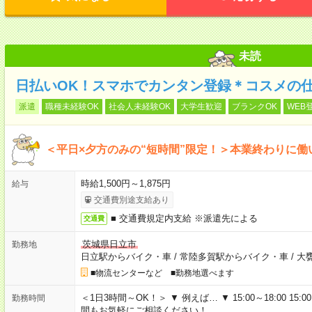
未読
日払いOK！スマホでカンタン登録＊コスメの
派遣
職種未経験OK
社会人未経験OK
大学生歓迎
ブランクOK
WEB
＜平日×夕方のみの“短時間”限定！＞本業終わりに
時給1,500円～1,875円
給与
交通費別途支給あり
■ 交通費規定内支給 ※派遣先による
交通費
茨城県日立市
勤務地
日立駅からバイク・車
/
常陸多賀駅からバイク・車
/
大
■物流センターなど ■勤務地選べます
＜1日3時間～OK！＞ ▼ 例えば… ▼ 15:00～18:00 15:00
勤務時間
間もお気軽にご相談ください！