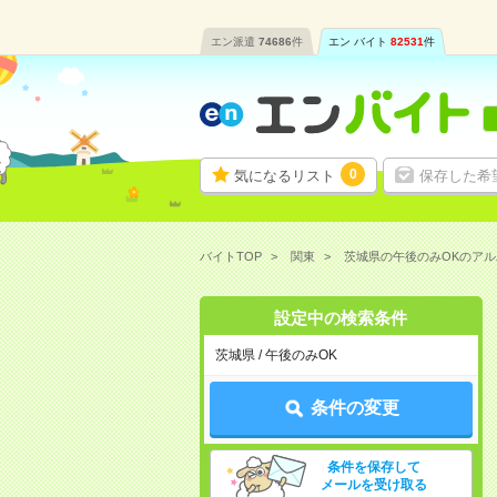
エン派遣
74686
件
エン バイト
82531
件
0
気になるリスト
保存した希
バイトTOP
関東
茨城県の午後のみOKのア
設定中の検索条件
茨城県 / 午後のみOK
条件の変更
条件を保存して
メールを受け取る