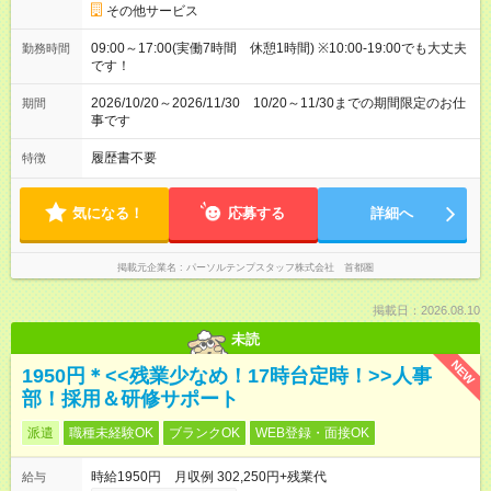
その他サービス
09:00～17:00(実働7時間 休憩1時間) ※10:00-19:00でも大丈夫
勤務時間
です！
2026/10/20～2026/11/30 10/20～11/30までの期間限定のお仕
期間
事です
履歴書不要
特徴
気になる！
応募する
詳細へ
掲載元企業名
パーソルテンプスタッフ株式会社 首都圏
掲載日：2026.08.10
未読
NEW
1950円＊<<残業少なめ！17時台定時！>>人事
部！採用＆研修サポート
派遣
職種未経験OK
ブランクOK
WEB登録・面接OK
時給1950円 月収例 302,250円+残業代
給与