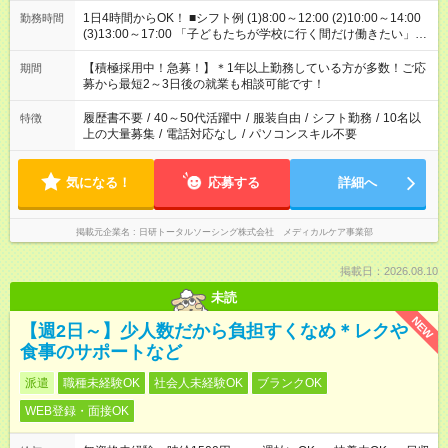
1日4時間からOK！ ■シフト例 (1)8:00～12:00 (2)10:00～14:00
勤務時間
(3)13:00～17:00 「子どもたちが学校に行く間だけ働きたい」
「余裕を持って夕飯の準備がしたい」 「午前中は働いて、午後
はプライベートの時間にしたい」 など、ご希望を教えてくださ
【積極採用中！急募！】＊1年以上勤務している方が多数！ご応
期間
いね。 ※Wワーク希望の方へ 今ご覧のお仕事で希望する勤務時
募から最短2～3日後の就業も相談可能です！
間と、もう1つのお仕事の勤務時間。 合計で週40時間を超える
場合は応募できません。
履歴書不要
/
40～50代活躍中
/
服装自由
/
シフト勤務
/
10名以
特徴
上の大量募集
/
電話対応なし
/
パソコンスキル不要
気になる！
応募する
詳細へ
掲載元企業名
日研トータルソーシング株式会社 メディカルケア事業部
掲載日：2026.08.10
未読
NEW
【週2日～】少人数だから負担すくなめ＊レクや
食事のサポートなど
派遣
職種未経験OK
社会人未経験OK
ブランクOK
WEB登録・面接OK