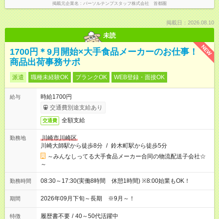
掲載元企業名
パーソルテンプスタッフ株式会社 首都圏
掲載日：2026.08.10
未読
NEW
1700円＊9月開始×大手食品メーカーのお仕事！
商品出荷事務サポ
派遣
職種未経験OK
ブランクOK
WEB登録・面接OK
時給1700円
給与
交通費別途支給あり
全額支給
交通費
川崎市川崎区
勤務地
川崎大師駅から徒歩8分
/
鈴木町駅から徒歩5分
～みんなしってる大手食品メーカー合同の物流配送子会社☆
～
08:30～17:30(実働8時間 休憩1時間) ※8:00始業もOK！
勤務時間
2026年09月下旬～長期 ※9月～！
期間
履歴書不要
/
40～50代活躍中
特徴