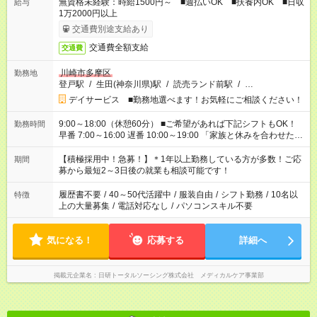
無資格未経験：時給1500円～ ■週払いOK ■扶養内OK ■日収
給与
1万2000円以上
交通費別途支給あり
交通費全額支給
交通費
川崎市多摩区
勤務地
登戸駅
/
生田(神奈川県)駅
/
読売ランド前駅
/
…
デイサービス ■勤務地選べます！お気軽にご相談ください！
9:00～18:00（休憩60分） ■ご希望があれば下記シフトもOK！
勤務時間
早番 7:00～16:00 遅番 10:00～19:00 「家族と休みを合わせた
い」 「余裕を持って夕飯の準備がしたい」 「できれば残業はし
たくない」 など、ご希望を教えてくださいね。 ※Wワーク希望
【積極採用中！急募！】＊1年以上勤務している方が多数！ご応
期間
の方へ 今ご覧のお仕事で希望する勤務時間と、もう1つのお仕事
募から最短2～3日後の就業も相談可能です！
の勤務時間。 合計で週40時間を超える場合は応募できません。
履歴書不要
/
40～50代活躍中
/
服装自由
/
シフト勤務
/
10名以
特徴
上の大量募集
/
電話対応なし
/
パソコンスキル不要
気になる！
応募する
詳細へ
掲載元企業名
日研トータルソーシング株式会社 メディカルケア事業部