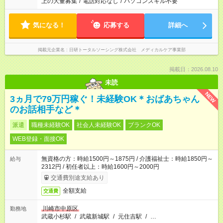
上の大量募集
/
電話対応なし
/
パソコンスキル不要
気になる！
応募する
詳細へ
掲載元企業名
日研トータルソーシング株式会社 メディカルケア事業部
掲載日：2026.08.10
未読
NEW
3ヵ月で79万円稼ぐ！未経験OK＊おばあちゃん
のお話相手など＊
派遣
職種未経験OK
社会人未経験OK
ブランクOK
WEB登録・面接OK
無資格の方：時給1500円～1875円 / 介護福祉士：時給1850円～
給与
2312円 / 初任者以上：時給1600円～2000円
交通費別途支給あり
全額支給
交通費
川崎市中原区
勤務地
武蔵小杉駅
/
武蔵新城駅
/
元住吉駅
/
…