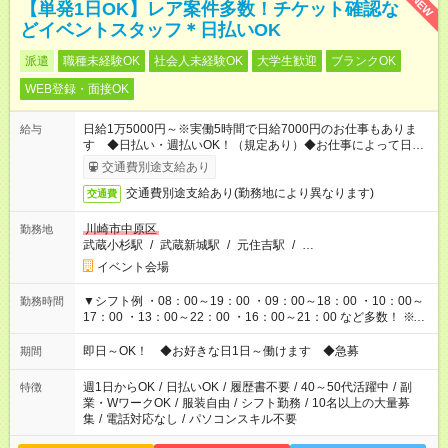
NEW
【単発1日OK】レア案件多数！チケット確認な
どイベントスタッフ＊日払いOK
派遣
職種未経験OK
社会人未経験OK
大学生歓迎
ブランクOK
WEB登録・面接OK
日給1万5000円～※実働5時間で日給7000円のお仕事もありま
給与
す ◆日払い・週払いOK！（規定あり）◆お仕事によって日給も
異なります
交通費別途支給あり
交通費別途支給あり(勤務地により異なります)
交通費
川崎市中原区
勤務地
武蔵小杉駅
/
武蔵新城駅
/
元住吉駅
/
…
イベント会場
▼シフト例 ・08：00～19：00 ・09：00～18：00 ・10：00～
勤務時間
17：00 ・13：00～22：00 ・16：00～21：00 など多数！ ※お
仕事により勤務時間が異なります
即日～OK！ ◆お好きな日1日～働けます ◆急募
期間
週1日からOK
/
日払いOK
/
履歴書不要
/
40～50代活躍中
/
副
特徴
業・WワークOK
/
服装自由
/
シフト勤務
/
10名以上の大量募
集
/
電話対応なし
/
パソコンスキル不要