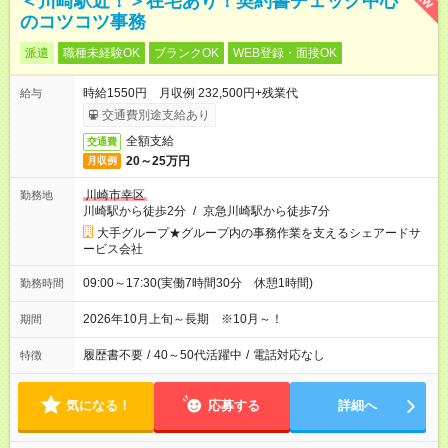
＜川崎駅近！＞在宅あり！契約書チェック中心
のコツコツ事務
派遣
職種未経験OK
ブランクOK
WEB登録・面接OK
時給1550円 月収例 232,500円+残業代
給与
交通費別途支給あり
全額支給
交通費
20～25万円
月収例
川崎市幸区
勤務地
川崎駅から徒歩2分
/
京急川崎駅から徒歩7分
大手グループ★グループ内の事務作業を支えるシェアードサ
ービス会社
09:00～17:30(実働7時間30分 休憩1時間)
勤務時間
2026年10月上旬～長期 ※10月～！
期間
履歴書不要
/
40～50代活躍中
/
電話対応なし
特徴
気になる！
応募する
詳細へ