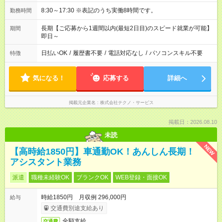
8:30～17:30 ※表記のうち実働8時間です。
勤務時間
長期【ご応募から1週間以内(最短2日目)のスピード就業が可能】
期間
即日～
日払いOK
/
履歴書不要
/
電話対応なし
/
パソコンスキル不要
特徴
気になる！
応募する
詳細へ
掲載元企業名
株式会社テクノ・サービス
掲載日：2026.08.10
未読
NEW
【高時給1850円】車通勤OK！あんしん長期！
アシスタント業務
派遣
職種未経験OK
ブランクOK
WEB登録・面接OK
時給1850円 月収例 296,000円
給与
交通費別途支給あり
全額支給
交通費