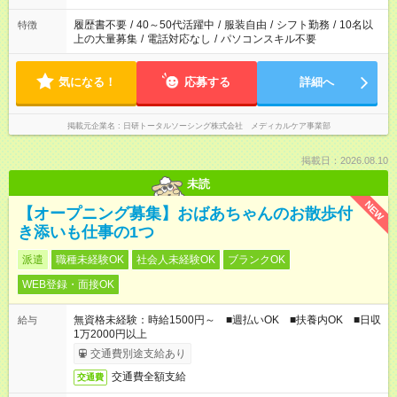
時間を超えなければOKです。
履歴書不要
/
40～50代活躍中
/
服装自由
/
シフト勤務
/
10名以
特徴
上の大量募集
/
電話対応なし
/
パソコンスキル不要
気になる！
応募する
詳細へ
掲載元企業名
日研トータルソーシング株式会社 メディカルケア事業部
掲載日：2026.08.10
未読
NEW
【オープニング募集】おばあちゃんのお散歩付
き添いも仕事の1つ
派遣
職種未経験OK
社会人未経験OK
ブランクOK
WEB登録・面接OK
無資格未経験：時給1500円～ ■週払いOK ■扶養内OK ■日収
給与
1万2000円以上
交通費別途支給あり
交通費全額支給
交通費