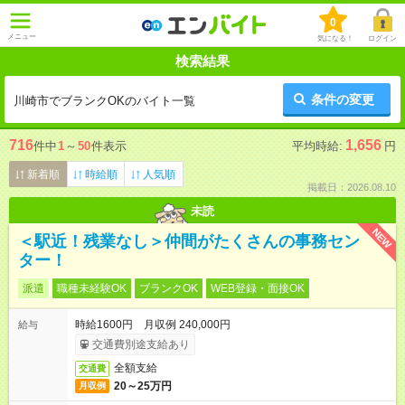
0
メニュー
気になる！
ログイン
検索結果
条件の変更
川崎市でブランクOKのバイト一覧
716
1,656
件中
1
～
50
件表示
平均時給:
円
新着順
時給順
人気順
掲載日：2026.08.10
未読
NEW
＜駅近！残業なし＞仲間がたくさんの事務セン
ター！
派遣
職種未経験OK
ブランクOK
WEB登録・面接OK
時給1600円 月収例 240,000円
給与
交通費別途支給あり
全額支給
交通費
20～25万円
月収例