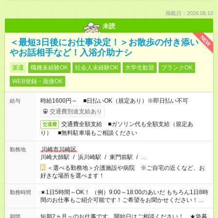
掲載日：2026.08.10
未読
NEW
＜最短3日後にお仕事決定！＞お散歩の付き添い
やお話相手など！入浴介助ナシ
派遣
職種未経験OK
社会人未経験OK
大学生歓迎
ブランクOK
WEB登録・面接OK
時給1600円～ ■日払いOK（規定あり）※即日払い不可
給与
交通費別途支給あり
交通費全額支給 ■ガソリン代も全額支給（規定あ
交通費
り） ■無料駐車場もご相談ください
川崎市川崎区
勤務地
川崎大師駅
/
浜川崎駅
/
東門前駅
/
…
＜選べる勤務地＞介護施設や病院 ※ご自宅の近くなど、お
好きな場所を選べます！
★1日5時間～OK！ （例）9:00～18:00のあいだ もちろん1日8時
勤務時間
間のお仕事もご紹介可能です！ご希望をお聞かせください！★家
庭の都合でお休みが必要な場合も遠慮なくご相談ください。 ※
週最低15時間以上の勤務が必要です
短期2ヵ月～のお仕事です。開始日はご相談ください！ ★急募
期間