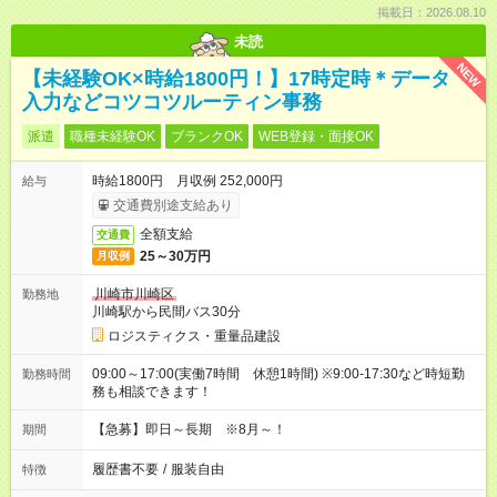
掲載日：2026.08.10
未読
NEW
【未経験OK×時給1800円！】17時定時＊データ
入力などコツコツルーティン事務
派遣
職種未経験OK
ブランクOK
WEB登録・面接OK
時給1800円 月収例 252,000円
給与
交通費別途支給あり
全額支給
交通費
25～30万円
月収例
川崎市川崎区
勤務地
川崎駅から民間バス30分
ロジスティクス・重量品建設
09:00～17:00(実働7時間 休憩1時間) ※9:00-17:30など時短勤
勤務時間
務も相談できます！
【急募】即日～長期 ※8月～！
期間
履歴書不要
/
服装自由
特徴