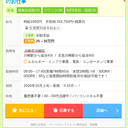
のお仕事
派遣
職種未経験OK
ブランクOK
WEB登録・面接OK
時給1650円 月収例 255,750円+残業代
給与
交通費別途支給あり
全額支給
交通費
25～30万円
月収例
川崎市川崎区
勤務地
川崎駅から徒歩4分
/
京急川崎駅から徒歩9分
エネルギー・インフラ事業，電装・コンポーネンツ事業
09:00～17:45(実働7時間45分 休憩1時間) ※8：30OR9：
勤務時間
00OR9：30など就業開始時間前後30分相談可能です！
2026年10月上旬～長期 ※10月～！
期間
履歴書不要
/
40～50代活躍中
/
パソコンスキル不要
特徴
気になる！
応募する
詳細へ
掲載元企業名
パーソルテンプスタッフ株式会社 首都圏