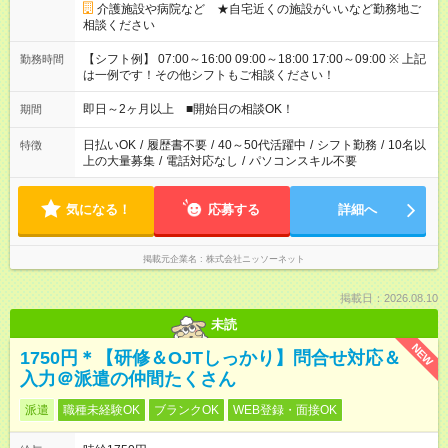
介護施設や病院など ★自宅近くの施設がいいなど勤務地ご
相談ください
【シフト例】 07:00～16:00 09:00～18:00 17:00～09:00 ※ 上記
勤務時間
は一例です！その他シフトもご相談ください！
即日～2ヶ月以上 ■開始日の相談OK！
期間
日払いOK
/
履歴書不要
/
40～50代活躍中
/
シフト勤務
/
10名以
特徴
上の大量募集
/
電話対応なし
/
パソコンスキル不要
気になる！
応募する
詳細へ
掲載元企業名
株式会社ニッソーネット
掲載日：2026.08.10
未読
NEW
1750円＊【研修＆OJTしっかり】問合せ対応＆
入力＠派遣の仲間たくさん
派遣
職種未経験OK
ブランクOK
WEB登録・面接OK