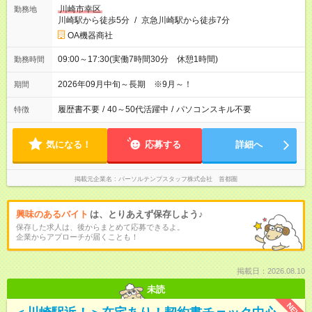
川崎市幸区
勤務地
川崎駅から徒歩5分
/
京急川崎駅から徒歩7分
OA機器商社
09:00～17:30(実働7時間30分 休憩1時間)
勤務時間
2026年09月中旬～長期 ※9月～！
期間
履歴書不要
/
40～50代活躍中
/
パソコンスキル不要
特徴
気になる！
応募する
詳細へ
掲載元企業名
パーソルテンプスタッフ株式会社 首都圏
興味のあるバイト
は、とりあえず保存しよう♪
保存した求人は、後からまとめて応募できるよ。
企業からアプローチが届くことも！
掲載日：2026.08.10
未読
NEW