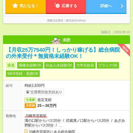
気になる！
応募する
詳細へ
掲載元企業名
株式会社fosbury
掲載日：2026.08.10
未読
NEW
【月収25万7540円！しっかり稼げる】総合病院
の外来受付＊無資格未経験OK！
派遣
職種未経験OK
社会人未経験OK
大学生歓迎
ブランクOK
WEB登録・面接OK
時給1,630円
給与
交通費別途支給あり
規定支給
交通費
25～30万円
月収例
川崎市宮前区
勤務地
溝の口駅からバス20分
/
武蔵溝ノ口駅からバス20分
/
あざみ
野駅からバス20分
/
…
川崎市宮前区にある総合病院