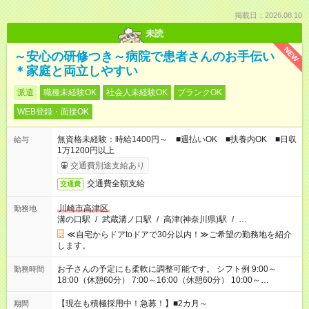
掲載日：2026.08.10
未読
NEW
～安心の研修つき～病院で患者さんのお手伝い
＊家庭と両立しやすい
派遣
職種未経験OK
社会人未経験OK
ブランクOK
WEB登録・面接OK
無資格未経験：時給1400円～ ■週払いOK ■扶養内OK ■日収
給与
1万1200円以上
交通費別途支給あり
交通費全額支給
交通費
川崎市高津区
勤務地
溝の口駅
/
武蔵溝ノ口駅
/
高津(神奈川県)駅
/
…
≪自宅からドアtoドアで30分以内！≫ご希望の勤務地を紹介
します。
お子さんの予定にも柔軟に調整可能です。 シフト例 9:00～
勤務時間
18:00（休憩60分） 7:00～16:00（休憩60分） 10:00～
19:00（休憩60分） ※Wワーク希望の方へ 今ご覧のお仕事で希
望する勤務時間と、もう1つのお仕事の勤務時間の合計が 週40
【現在も積極採用中！急募！】■2カ月～
期間