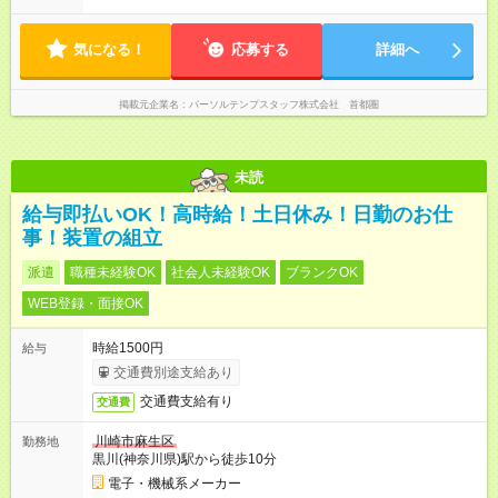
気になる！
応募する
詳細へ
掲載元企業名
パーソルテンプスタッフ株式会社 首都圏
未読
給与即払いOK！高時給！土日休み！日勤のお仕
事！装置の組立
派遣
職種未経験OK
社会人未経験OK
ブランクOK
WEB登録・面接OK
時給1500円
給与
交通費別途支給あり
交通費支給有り
交通費
川崎市麻生区
勤務地
黒川(神奈川県)駅から徒歩10分
電子・機械系メーカー