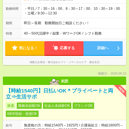
・平日／7：30～16：00、8：30～17：00、10：30～19：00
勤務時間
・土曜／8:30～12:30
即日～長期 勤務開始日ご相談ください！
期間
40～50代活躍中
/
副業・WワークOK
/
シフト勤務
特徴
気になる！
応募する
詳細へ
掲載元企業名
株式会社ルフト・メディカルケア 横浜支店
掲載日：2026.08.10
未読
NEW
【時給1540円】日払いOK＊プライベートと両
立⇒生活サポ
派遣
職種未経験OK
社会人未経験OK
ブランクOK
WEB登録・面接OK
無資格の方：時給1540円～1925円 / 介護福祉士：時給1800円～
給与