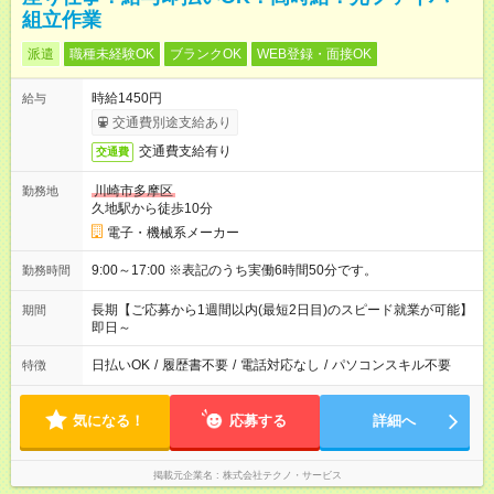
組立作業
派遣
職種未経験OK
ブランクOK
WEB登録・面接OK
時給1450円
給与
交通費別途支給あり
交通費支給有り
交通費
川崎市多摩区
勤務地
久地駅から徒歩10分
電子・機械系メーカー
9:00～17:00 ※表記のうち実働6時間50分です。
勤務時間
長期【ご応募から1週間以内(最短2日目)のスピード就業が可能】
期間
即日～
日払いOK
/
履歴書不要
/
電話対応なし
/
パソコンスキル不要
特徴
気になる！
応募する
詳細へ
掲載元企業名
株式会社テクノ・サービス