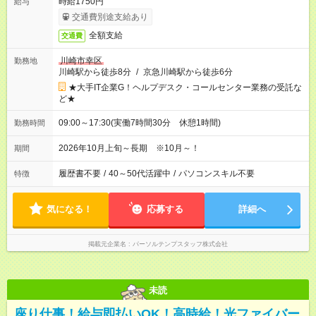
時給1750円
給与
交通費別途支給あり
全額支給
交通費
川崎市幸区
勤務地
川崎駅から徒歩8分
/
京急川崎駅から徒歩6分
★大手IT企業G！ヘルプデスク・コールセンター業務の受託な
ど★
09:00～17:30(実働7時間30分 休憩1時間)
勤務時間
2026年10月上旬～長期 ※10月～！
期間
履歴書不要
/
40～50代活躍中
/
パソコンスキル不要
特徴
気になる！
応募する
詳細へ
掲載元企業名
パーソルテンプスタッフ株式会社
未読
座り仕事！給与即払いOK！高時給！光ファイバー