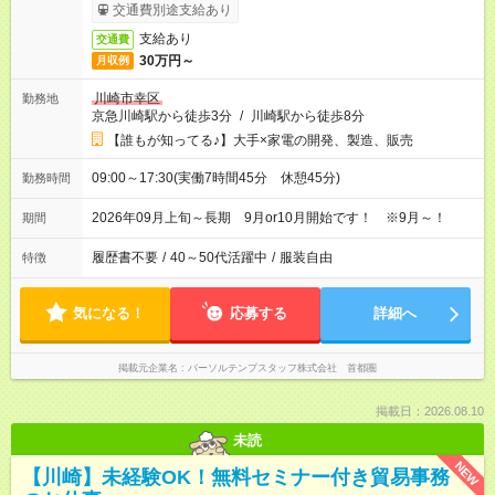
交通費別途支給あり
支給あり
交通費
30万円～
月収例
川崎市幸区
勤務地
京急川崎駅から徒歩3分
/
川崎駅から徒歩8分
【誰もが知ってる♪】大手×家電の開発、製造、販売
09:00～17:30(実働7時間45分 休憩45分)
勤務時間
2026年09月上旬～長期 9月or10月開始です！ ※9月～！
期間
履歴書不要
/
40～50代活躍中
/
服装自由
特徴
気になる！
応募する
詳細へ
掲載元企業名
パーソルテンプスタッフ株式会社 首都圏
掲載日：2026.08.10
未読
NEW
【川崎】未経験OK！無料セミナー付き貿易事務