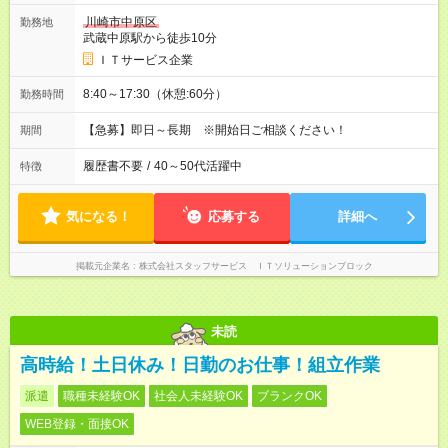
川崎市中原区
勤務地
武蔵中原駅から徒歩10分
ＩＴサービス企業
8:40～17:30（休憩:60分）
勤務時間
【急募】即日～長期 ※開始日ご相談ください！
期間
履歴書不要
/
40～50代活躍中
特徴
気になる！
応募する
詳細へ
掲載元企業名
株式会社スタッフサービス ＩＴソリューションブロック
未読
高時給！土日休み！日勤のお仕事！組立作業
派遣
職種未経験OK
社会人未経験OK
ブランクOK
WEB登録・面接OK