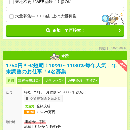
来社不要！WEB登録／面接OK
大量募集中！10名以上の大量募集
追加して再検索！
掲載日：2026.08.10
未読
NEW
1750円＊≪短期！10/20～11/30≫毎年人気！年
末調整のお仕事！4名募集
派遣
職種未経験OK
ブランクOK
WEB登録・面接OK
時給1750円 月収例 245,000円+残業代
給与
交通費別途支給あり
全額支給
交通費
20～25万円
月収例
川崎市中原区
勤務地
武蔵小杉駅から徒歩3分