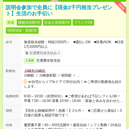
NEW
説明会参加で全員に【現金2千円相当プレゼン
ト】生活のお手伝い
派遣
職種未経験OK
社会人未経験OK
ブランクOK
WEB登録・面接OK
無資格未経験：時給1500円～ ■週払いOK ■扶養内OK ■日収
給与
1万2000円以上
交通費別途支給あり
交通費全額支給
交通費
川崎市川崎区
勤務地
川崎駅
/
川崎新町駅
/
昭和駅
/
…
≪自宅からドアtoドアで30分以内！≫ご希望の勤務地を紹介
します。
9:00～18:00（休憩60分） ■ご希望があれば下記シフトもOK！
勤務時間
早番 7:00～16:00 遅番 10:00～19:00 「家族と休みを合わせた
い」 「余裕を持って夕飯の準備がしたい」 「できれば残業はし
たくない」 など、ご希望を教えてくださいね。 ※Wワーク希望
【現在も積極採用中！急募！】2カ月～ ■ご応募から最短2～3
期間
の方へ 今ご覧のお仕事で希望する勤務時間と、もう1つのお仕事
日後の就業も相談可能です！
の勤務時間。 合計で週40時間を超える場合は応募できません。
履歴書不要
/
40～50代活躍中
/
服装自由
/
シフト勤務
/
10名以
特徴