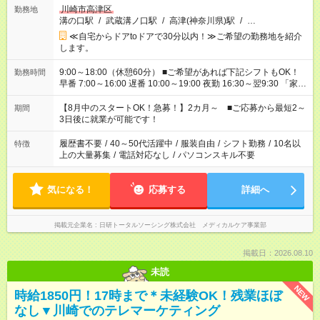
川崎市高津区
勤務地
溝の口駅
/
武蔵溝ノ口駅
/
高津(神奈川県)駅
/
…
≪自宅からドアtoドアで30分以内！≫ご希望の勤務地を紹介
します。
9:00～18:00（休憩60分） ■ご希望があれば下記シフトもOK！
勤務時間
早番 7:00～16:00 遅番 10:00～19:00 夜勤 16:30～翌9:30 「家族
と休みを合わせたい」 「余裕を持って夕飯の準備がしたい」
「できれば残業はしたくない」 など、ご希望を教えてください
【8月中のスタートOK！急募！】2カ月～ ■ご応募から最短2～
期間
ね。 ※Wワーク希望の方へ 今ご覧のお仕事で希望する勤務時間
3日後に就業が可能です！
と、もう1つのお仕事の勤務時間。 合計で週40時間を超える場
合は応募できません。
履歴書不要
/
40～50代活躍中
/
服装自由
/
シフト勤務
/
10名以
特徴
上の大量募集
/
電話対応なし
/
パソコンスキル不要
気になる！
応募する
詳細へ
掲載元企業名
日研トータルソーシング株式会社 メディカルケア事業部
掲載日：2026.08.10
未読
NEW
時給1850円！17時まで＊未経験OK！残業ほぼ
なし▼川崎でのテレマーケティング