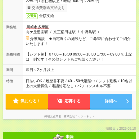
2250円 / 初任者以上：時給1640円～2050円
交通費別途支給あり
全額支給
交通費
川崎市多摩区
勤務地
向ケ丘遊園駅
/
京王稲田堤駅
/
中野島駅
/
…
介護施設 ★自宅近くの施設など、ご希望に合わせてご紹介
いたします！
【シフト例】 07:00～16:00 09:00～18:00 17:00～09:00 ※ 上記
勤務時間
は一例です！その他シフトもご相談ください！
即日～2ヶ月以上
期間
日払いOK
/
履歴書不要
/
40～50代活躍中
/
シフト勤務
/
10名以
特徴
上の大量募集
/
電話対応なし
/
パソコンスキル不要
気になる！
応募する
詳細へ
掲載元企業名
株式会社ニッソーネット
掲載日：2026.08.10
未読