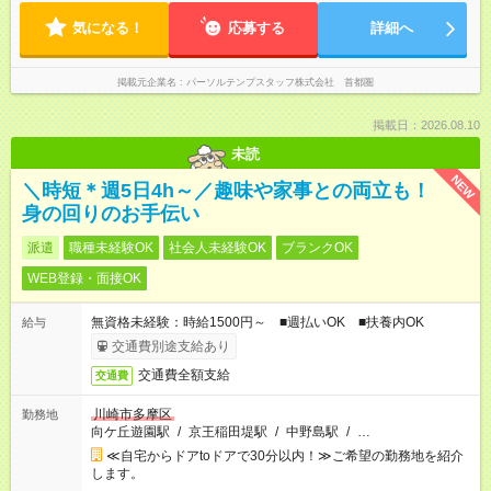
気になる！
応募する
詳細へ
掲載元企業名
パーソルテンプスタッフ株式会社 首都圏
掲載日：2026.08.10
未読
NEW
＼時短＊週5日4h～／趣味や家事との両立も！
身の回りのお手伝い
派遣
職種未経験OK
社会人未経験OK
ブランクOK
WEB登録・面接OK
無資格未経験：時給1500円～ ■週払いOK ■扶養内OK
給与
交通費別途支給あり
交通費全額支給
交通費
川崎市多摩区
勤務地
向ケ丘遊園駅
/
京王稲田堤駅
/
中野島駅
/
…
≪自宅からドアtoドアで30分以内！≫ご希望の勤務地を紹介
します。