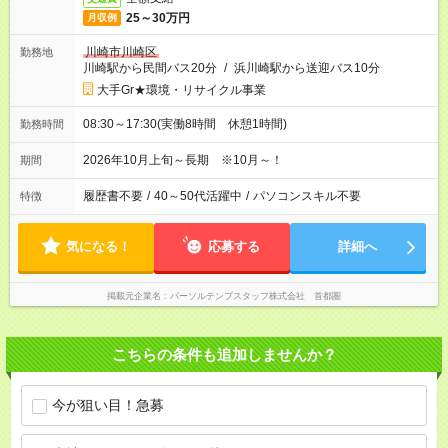
25～30万円
月収例
川崎市川崎区
勤務地
川崎駅から民間バス20分
/
浜川崎駅から送迎バス10分
大手Gr★環境・リサイクル事業
08:30～17:30(実働8時間 休憩1時間)
勤務時間
2026年10月上旬～長期 ※10月～！
期間
履歴書不要
/
40～50代活躍中
/
パソコンスキル不要
特徴
気になる！
応募する
詳細へ
掲載元企業名
パーソルテンプスタッフ株式会社 首都圏
こちらの条件も追加しませんか？
今が狙い目！急募