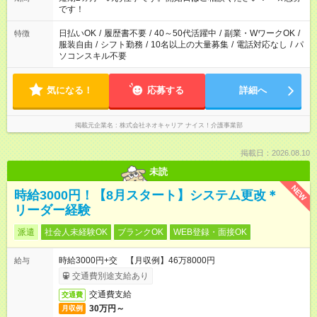
です！
日払いOK
/
履歴書不要
/
40～50代活躍中
/
副業・WワークOK
/
特徴
服装自由
/
シフト勤務
/
10名以上の大量募集
/
電話対応なし
/
パ
ソコンスキル不要
気になる！
応募する
詳細へ
掲載元企業名
株式会社ネオキャリア ナイス！介護事業部
掲載日：2026.08.10
未読
NEW
時給3000円！【8月スタート】システム更改＊
リーダー経験
派遣
社会人未経験OK
ブランクOK
WEB登録・面接OK
時給3000円+交 【月収例】46万8000円
給与
交通費別途支給あり
交通費支給
交通費
30万円～
月収例