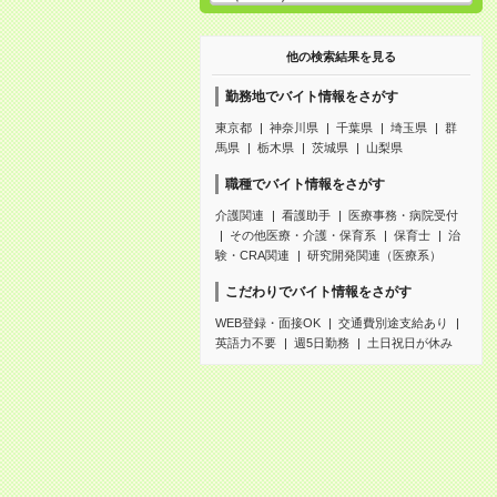
他の検索結果を見る
勤務地でバイト情報をさがす
東京都
神奈川県
千葉県
埼玉県
群
馬県
栃木県
茨城県
山梨県
職種でバイト情報をさがす
介護関連
看護助手
医療事務・病院受付
その他医療・介護・保育系
保育士
治
験・CRA関連
研究開発関連（医療系）
こだわりでバイト情報をさがす
WEB登録・面接OK
交通費別途支給あり
英語力不要
週5日勤務
土日祝日が休み