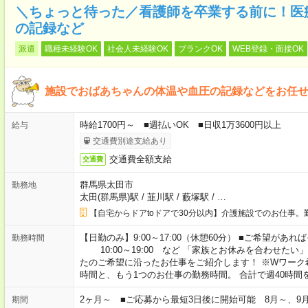
＼ちょっと待った／看護師を卒業する前に！医
の記録など
派遣
職種未経験OK
社会人未経験OK
ブランクOK
WEB登録・面接OK
施設でおばあちゃんの体温や血圧の記録などをお任
時給1700円～ ■週払いOK ■日収1万3600円以上
給与
交通費別途支給あり
交通費全額支給
交通費
群馬県太田市
勤務地
太田(群馬県)駅
/
韮川駅
/
藪塚駅
/
…
【自宅からドアtoドアで30分以内】介護施設でのお仕事。
【日勤のみ】9:00～17:00（休憩60分） ■ご希望があれば
勤務時間
10:00～19:00 など 「家族とお休みを合わせたい
たのご希望に沿ったお仕事をご紹介します！ ※Wワーク
時間と、もう1つのお仕事の勤務時間。 合計で週40時
2ヶ月～ ■ご応募から最短3日後に開始可能 8月～、9
期間