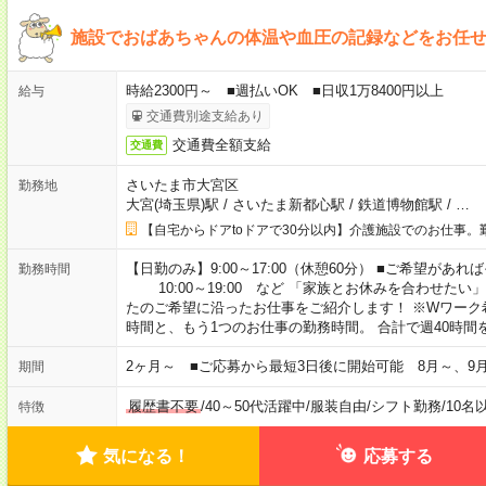
施設でおばあちゃんの体温や血圧の記録などをお任
時給2300円～ ■週払いOK ■日収1万8400円以上
給与
交通費別途支給あり
交通費全額支給
交通費
さいたま市大宮区
勤務地
大宮(埼玉県)駅
/
さいたま新都心駅
/
鉄道博物館駅
/
…
【自宅からドアtoドアで30分以内】介護施設でのお仕事。
【日勤のみ】9:00～17:00（休憩60分） ■ご希望があれば
勤務時間
10:00～19:00 など 「家族とお休みを合わせたい
たのご希望に沿ったお仕事をご紹介します！ ※Wワーク
時間と、もう1つのお仕事の勤務時間。 合計で週40時
2ヶ月～ ■ご応募から最短3日後に開始可能 8月～、9
期間
履歴書不要
/
40～50代活躍中
/
服装自由
/
シフト勤務
/
10名
特徴
気になる！
応募する