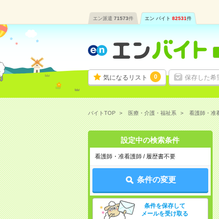
エン派遣
71573
件
エン バイト
82531
件
0
気になるリスト
保存した希
バイトTOP
医療・介護・福祉系
看護師・准
設定中の検索条件
看護師・准看護師 / 履歴書不要
条件の変更
条件を保存して
メールを受け取る