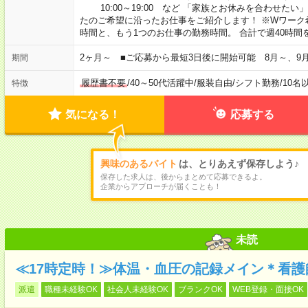
10:00～19:00 など 「家族とお休みを合わせたい
たのご希望に沿ったお仕事をご紹介します！ ※Wワーク
時間と、もう1つのお仕事の勤務時間。 合計で週40時
2ヶ月～ ■ご応募から最短3日後に開始可能 8月～、9
期間
履歴書不要
/
40～50代活躍中
/
服装自由
/
シフト勤務
/
10名
特徴
気になる！
応募する
興味のあるバイト
は、とりあえず保存しよう♪
保存した求人は、後からまとめて応募できるよ。
企業からアプローチが届くことも！
未読
≪17時定時！≫体温・血圧の記録メイン＊看護師
派遣
職種未経験OK
社会人未経験OK
ブランクOK
WEB登録・面接OK