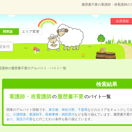
履歴書不要の看護師・准看護師の
会員登録
エリア変更
関東版
望条件
看護師の履歴書不要のアルバイト・バイト一覧
検索結果
看護師・准看護師
履歴書不要
の
のバイト一覧
関東のアルバイト情報です。
東京都
、
神奈川県
、
千葉県
などのエリアをチェックして
に、
介護関連
、
看護助手
、
医療事務・病院受付
などを取り揃えています。履歴書不要
あり
、
英語力不要
などのこだわり条件も取り揃えています。