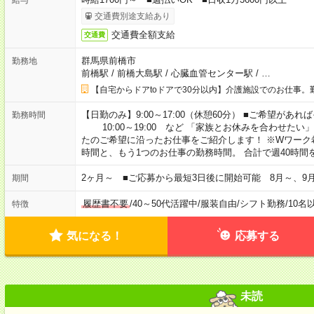
交通費別途支給あり
交通費全額支給
交通費
群馬県前橋市
勤務地
前橋駅
/
前橋大島駅
/
心臓血管センター駅
/
…
【自宅からドアtoドアで30分以内】介護施設でのお仕事。
【日勤のみ】9:00～17:00（休憩60分） ■ご希望があれば
勤務時間
10:00～19:00 など 「家族とお休みを合わせたい
たのご希望に沿ったお仕事をご紹介します！ ※Wワーク
時間と、もう1つのお仕事の勤務時間。 合計で週40時
2ヶ月～ ■ご応募から最短3日後に開始可能 8月～、9
期間
履歴書不要
/
40～50代活躍中
/
服装自由
/
シフト勤務
/
10名
特徴
気になる！
応募する
未読