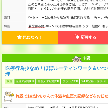
たのご希望に沿ったお仕事をご紹介します！ ※Wワーク
時間と、もう1つのお仕事の勤務時間。 合計で週40時
2ヶ月～ ■ご応募から最短3日後に開始可能 8月～、9
期間
履歴書不要
/
40～50代活躍中
/
服装自由
/
シフト勤務
/
10名
特徴
気になる！
応募する
未読
医療行為少なめ＊ほぼルーティンワーク＆いつ
理
派遣
職種未経験OK
社会人未経験OK
ブランクOK
WEB登録・面接OK
施設でおばあちゃんの体温や血圧の記録などをお任
時給1700円～ ■週払いOK ■日収1万3600円以上
給与