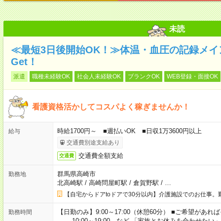
未読
≪最短3日後開始OK！≫体温・血圧の記録メ
Get！
派遣
職種未経験OK
社会人未経験OK
ブランクOK
WEB登録・面接OK
看護資格活かしてコスパよく稼ぎませんか！
時給1700円～ ■週払いOK ■日収1万3600円以上
給与
交通費別途支給あり
交通費全額支給
交通費
群馬県高崎市
勤務地
北高崎駅
/
高崎問屋町駅
/
倉賀野駅
/
…
【自宅からドアtoドアで30分以内】介護施設でのお仕事。
【日勤のみ】9:00～17:00（休憩60分） ■ご希望があれば
勤務時間
10:00～19:00 など 「家族とお休みを合わせたい