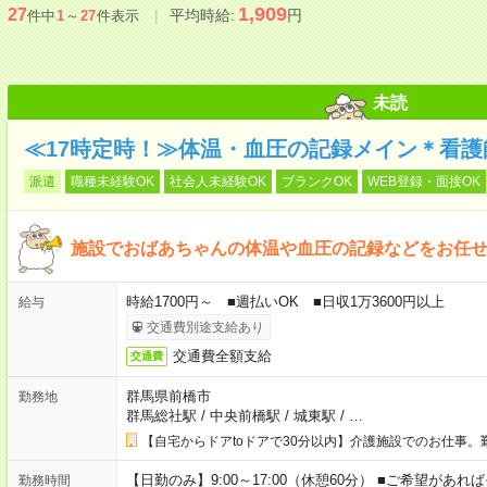
1,909
27
平均時給:
円
件中
1
～
27
件表示
未読
≪17時定時！≫体温・血圧の記録メイン＊看護師
派遣
職種未経験OK
社会人未経験OK
ブランクOK
WEB登録・面接OK
施設でおばあちゃんの体温や血圧の記録などをお任
時給1700円～ ■週払いOK ■日収1万3600円以上
給与
交通費別途支給あり
交通費全額支給
交通費
群馬県前橋市
勤務地
群馬総社駅
/
中央前橋駅
/
城東駅
/
…
【自宅からドアtoドアで30分以内】介護施設でのお仕事。
【日勤のみ】9:00～17:00（休憩60分） ■ご希望があれば
勤務時間