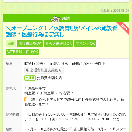
掲載日：2026.08.09
未読
NEW
＼オープニング！／体調管理がメインの施設看
護師＊医療行為ほぼ無し
派遣
職種未経験OK
社会人未経験OK
ブランクOK
WEB登録・面接OK
時給1700円～ ■週払いOK ■日収1万3600円以上
給与
交通費別途支給あり
交通費全額支給
交通費
群馬県桐生市
勤務地
桐生駅
/
新桐生駅
/
相老駅
/
…
【自宅からドアtoドアで30分以内】介護施設でのお仕事。勤
務地選べます！
【日勤のみ】9:00～18:00（休憩60分） ■ご希望があればその他
勤務時間
シフトもOK！ （例）8:30～17:30 10:00～19:00 など
「家族とお休みを合わせたい」 「できれば残業はしたくない」
など、あなたのご希望に沿ったお仕事をご紹介します！ ※Wワ
2ヶ月～ ■ご応募から最短3日後に開始可能 8月～、9月スター
期間