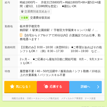
時給1800円～ 月収31万6800円＝時給1800円×8h×週5日×4週
給与
間（週5日、1日8時間を想定） ■週払いOK
交通費別途支給あり
交通費全額支給
交通費
栃木県宇都宮市
勤務地
鶴田駅
/
駅東公園前駅
/
宇都宮大学陽東キャンパス駅
/
…
【自宅からドアtoドアで30分以内】介護施設でのお仕事。勤
務地選べます！
【日勤のみ】9:00～18:00（休憩60分） ■ご希望があればその他
勤務時間
シフトもOK！ （例）8:30～17:30 10:00～19:00 など
「家族とお休みを合わせたい」 「余裕を持って夕飯の準備がし
たい」 「できれば残業はしたくない」 など、ご希望があれば教
2ヶ月～ ■ご応募から最短3日後に開始可能 8月～、9月スター
期間
えてくださいね。 ※Wワーク希望の方へ 今ご覧のお仕事で希望
トもOK！
する勤務時間と、もう1つのお仕事の勤務時間。 合計で週40時
間を超える場合は応募できません
履歴書不要
/
40～50代活躍中
/
服装自由
/
シフト勤務
/
10名以
特徴
上の大量募集
/
パソコンスキル不要
気になる！
応募する
詳細へ
掲載元企業名
日研トータルソーシング株式会社 メディカルケア事業部 ナース派遣