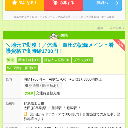
気になる！
応募する
詳細へ
掲載元企業名
日研トータルソーシング株式会社 メディカルケア事業部 ナース派遣
掲載日：2026.08.08
未読
NEW
＼地元で勤務！／体温・血圧の記録メイン＊看
護資格で高時給1700円！
派遣
職種未経験OK
社会人未経験OK
ブランクOK
WEB登録・面接OK
時給1700円～ ■週払いOK ■日収1万3600円以上
給与
交通費別途支給あり
交通費全額支給
交通費
群馬県太田市
勤務地
太田(群馬県)駅
/
韮川駅
/
藪塚駅
/
…
【自宅からドアtoドアで30分以内】介護施設でのお仕事。勤
務地選べます！