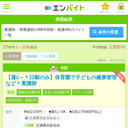
0
メニュー
気になる！
ログイン
検索結果
看護師・准看護師のWEB登録・面接OKのバイト
条件の変更
一覧
27
1,920
件中
1
～
27
件表示
平均時給:
円
新着順
時給順
人気順
掲載日：2026.08.09
未読
NEW
【週2～＊日勤のみ】保育園で子どもの健康管理
など＊看護師
派遣
職種未経験OK
社会人未経験OK
ブランクOK
WEB登録・面接OK
時給2100円～ ■週払いOK ■日収1万6800円以上
給与
交通費別途支給あり
交通費全額支給
交通費