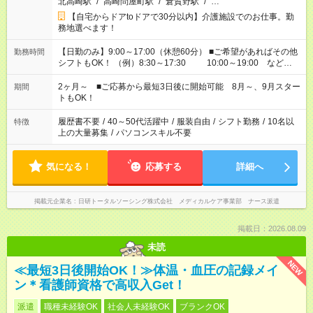
北高崎駅
/
高崎問屋町駅
/
倉賀野駅
/
…
【自宅からドアtoドアで30分以内】介護施設でのお仕事。勤
務地選べます！
【日勤のみ】9:00～17:00（休憩60分） ■ご希望があればその他
勤務時間
シフトもOK！ （例）8:30～17:30 10:00～19:00 など
「家族とお休みを合わせたい」 「できれば残業はしたくない」
など、あなたのご希望に沿ったお仕事をご紹介します！ ※Wワ
2ヶ月～ ■ご応募から最短3日後に開始可能 8月～、9月スター
期間
ーク希望の方へ 今ご覧のお仕事で希望する勤務時間と、もう1つ
トもOK！
のお仕事の勤務時間。 合計で週40時間を超える場合は応募でき
ません
履歴書不要
/
40～50代活躍中
/
服装自由
/
シフト勤務
/
10名以
特徴
上の大量募集
/
パソコンスキル不要
気になる！
応募する
詳細へ
掲載元企業名
日研トータルソーシング株式会社 メディカルケア事業部 ナース派遣
掲載日：2026.08.09
未読
NEW
≪最短3日後開始OK！≫体温・血圧の記録メイ
ン＊看護師資格で高収入Get！
派遣
職種未経験OK
社会人未経験OK
ブランクOK