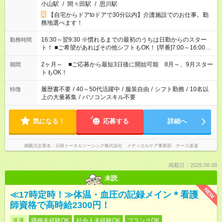
小山駅
/
間々田駅
/
思川駅
【自宅からドアtoドアで30分以内】介護施設でのお仕事。勤
務地選べます！
16:30～翌9:30 ※慣れるまでの最初のうちは日勤からのスター
勤務時間
ト！ ■ご希望があればその他シフトもOK！ [早番]7:00～16:00
[日勤]9:00～18:00 [遅番]10:00～19:00など ※Wワーク希望の方
へ 今ご覧のお仕事で希望する勤務時間と、もう1つのお仕事の勤
2ヶ月～ ■ご応募から最短3日後に開始可能 8月～、9月スター
期間
務時間。 合計で週40時間を超える場合は応募できません。
トもOK！
履歴書不要
/
40～50代活躍中
/
服装自由
/
シフト勤務
/
10名以
特徴
上の大量募集
/
パソコンスキル不要
気になる！
応募する
詳細へ
掲載元企業名
日研トータルソーシング株式会社 メディカルケア事業部 ナース派遣
掲載日：2026.08.08
未読
NEW
≪17時定時！≫体温・血圧の記録メイン＊看護
師資格で高時給2300円！
派遣
職種未経験OK
社会人未経験OK
ブランクOK