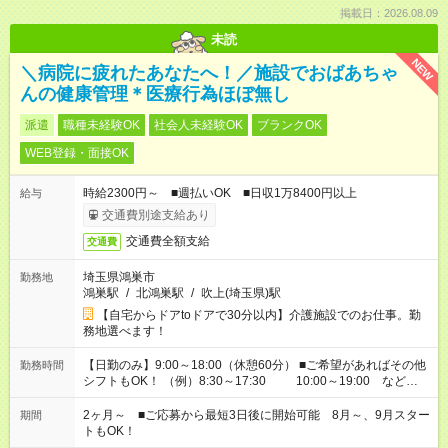
掲載日：2026.08.09
未読
NEW
＼病院に疲れたあなたへ！／施設でおばあちゃ
んの健康管理＊医療行為ほぼ無し
派遣
職種未経験OK
社会人未経験OK
ブランクOK
WEB登録・面接OK
時給2300円～ ■週払いOK ■日収1万8400円以上
給与
交通費別途支給あり
交通費全額支給
交通費
埼玉県鴻巣市
勤務地
鴻巣駅
/
北鴻巣駅
/
吹上(埼玉県)駅
【自宅からドアtoドアで30分以内】介護施設でのお仕事。勤
務地選べます！
【日勤のみ】9:00～18:00（休憩60分） ■ご希望があればその他
勤務時間
シフトもOK！ （例）8:30～17:30 10:00～19:00 など
「家族とお休みを合わせたい」 「できれば残業はしたくない」
など、あなたのご希望に沿ったお仕事をご紹介します！ ※Wワ
2ヶ月～ ■ご応募から最短3日後に開始可能 8月～、9月スター
期間
ーク希望の方へ 今ご覧のお仕事で希望する勤務時間と、もう1つ
トもOK！
のお仕事の勤務時間。 合計で週40時間を超える場合は応募でき