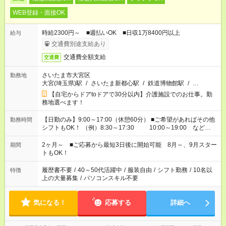
WEB登録・面接OK
時給2300円～ ■週払いOK ■日収1万8400円以上
給与
交通費別途支給あり
交通費全額支給
交通費
さいたま市大宮区
勤務地
大宮(埼玉県)駅
/
さいたま新都心駅
/
鉄道博物館駅
/
…
【自宅からドアtoドアで30分以内】介護施設でのお仕事。勤
務地選べます！
【日勤のみ】9:00～17:00（休憩60分） ■ご希望があればその他
勤務時間
シフトもOK！ （例）8:30～17:30 10:00～19:00 など
「家族とお休みを合わせたい」 「できれば残業はしたくない」
など、あなたのご希望に沿ったお仕事をご紹介します！ ※Wワ
2ヶ月～ ■ご応募から最短3日後に開始可能 8月～、9月スター
期間
ーク希望の方へ 今ご覧のお仕事で希望する勤務時間と、もう1つ
トもOK！
のお仕事の勤務時間。 合計で週40時間を超える場合は応募でき
ません
履歴書不要
/
40～50代活躍中
/
服装自由
/
シフト勤務
/
10名以
特徴
上の大量募集
/
パソコンスキル不要
気になる！
応募する
詳細へ