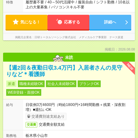
ません
履歴書不要
/
40～50代活躍中
/
服装自由
/
シフト勤務
/
10名以
特徴
上の大量募集
/
パソコンスキル不要
気になる！
応募する
詳細へ
掲載元企業名
日研トータルソーシング株式会社 メディカルケア事業部 ナース派遣
掲載日：2026.08.08
未読
NEW
【週2回＆夜勤日収3.4万円】入居者さんの見守
りなど＊看護師
派遣
職種未経験OK
社会人未経験OK
ブランクOK
WEB登録・面接OK
日収例3万4600円（時給1800円×16時間勤務＋残業・深夜割
給与
増）■週払いOK
交通費別途支給あり
交通費全額支給
交通費
栃木県小山市
勤務地