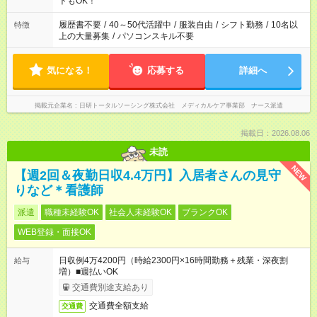
トもOK！
のお仕事の勤務時間。 合計で週40時間を超える場合は応募でき
ません
履歴書不要
/
40～50代活躍中
/
服装自由
/
シフト勤務
/
10名以
特徴
上の大量募集
/
パソコンスキル不要
気になる！
応募する
詳細へ
掲載元企業名
日研トータルソーシング株式会社 メディカルケア事業部 ナース派遣
掲載日：2026.08.06
未読
NEW
【週2回＆夜勤日収4.4万円】入居者さんの見守
りなど＊看護師
派遣
職種未経験OK
社会人未経験OK
ブランクOK
WEB登録・面接OK
日収例4万4200円（時給2300円×16時間勤務＋残業・深夜割
給与
増）■週払いOK
交通費別途支給あり
交通費全額支給
交通費