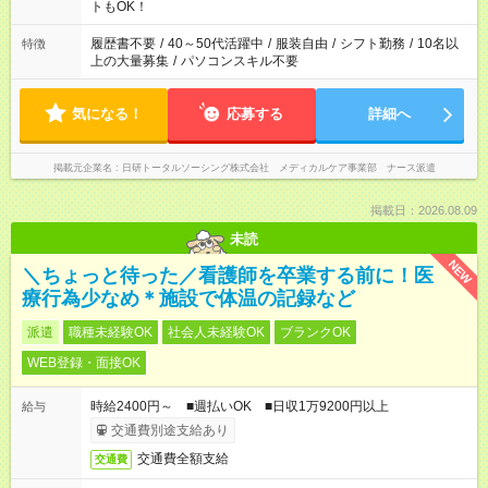
ーク希望の方へ 今ご覧のお仕事で希望する勤務時間と、もう1つ
トもOK！
のお仕事の勤務時間。 合計で週40時間を超える場合は応募でき
ません
履歴書不要
/
40～50代活躍中
/
服装自由
/
シフト勤務
/
10名以
特徴
上の大量募集
/
パソコンスキル不要
気になる！
応募する
詳細へ
掲載元企業名
日研トータルソーシング株式会社 メディカルケア事業部 ナース派遣
掲載日：2026.08.09
未読
NEW
＼ちょっと待った／看護師を卒業する前に！医
療行為少なめ＊施設で体温の記録など
派遣
職種未経験OK
社会人未経験OK
ブランクOK
WEB登録・面接OK
時給2400円～ ■週払いOK ■日収1万9200円以上
給与
交通費別途支給あり
交通費全額支給
交通費