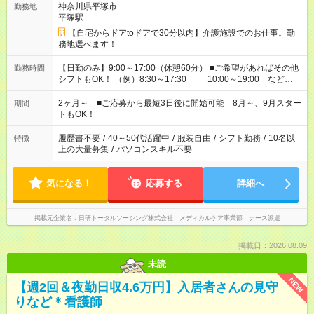
神奈川県平塚市
勤務地
平塚駅
【自宅からドアtoドアで30分以内】介護施設でのお仕事。勤
務地選べます！
【日勤のみ】9:00～17:00（休憩60分） ■ご希望があればその他
勤務時間
シフトもOK！ （例）8:30～17:30 10:00～19:00 など
「家族とお休みを合わせたい」 「できれば残業はしたくない」
など、あなたのご希望に沿ったお仕事をご紹介します！ ※Wワ
2ヶ月～ ■ご応募から最短3日後に開始可能 8月～、9月スター
期間
ーク希望の方へ 今ご覧のお仕事で希望する勤務時間と、もう1つ
トもOK！
のお仕事の勤務時間。 合計で週40時間を超える場合は応募でき
ません
履歴書不要
/
40～50代活躍中
/
服装自由
/
シフト勤務
/
10名以
特徴
上の大量募集
/
パソコンスキル不要
気になる！
応募する
詳細へ
掲載元企業名
日研トータルソーシング株式会社 メディカルケア事業部 ナース派遣
掲載日：2026.08.09
未読
NEW
【週2回＆夜勤日収4.6万円】入居者さんの見守
りなど＊看護師