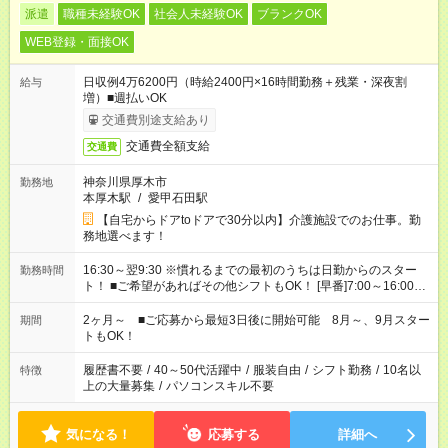
派遣
職種未経験OK
社会人未経験OK
ブランクOK
WEB登録・面接OK
日収例4万6200円（時給2400円×16時間勤務＋残業・深夜割
給与
増）■週払いOK
交通費別途支給あり
交通費全額支給
交通費
神奈川県厚木市
勤務地
本厚木駅
/
愛甲石田駅
【自宅からドアtoドアで30分以内】介護施設でのお仕事。勤
務地選べます！
16:30～翌9:30 ※慣れるまでの最初のうちは日勤からのスター
勤務時間
ト！ ■ご希望があればその他シフトもOK！ [早番]7:00～16:00
[日勤]9:00～18:00 [遅番]10:00～19:00など ※Wワーク希望の方
へ 今ご覧のお仕事で希望する勤務時間と、もう1つのお仕事の勤
2ヶ月～ ■ご応募から最短3日後に開始可能 8月～、9月スター
期間
務時間。 合計で週40時間を超える場合は応募できません。
トもOK！
履歴書不要
/
40～50代活躍中
/
服装自由
/
シフト勤務
/
10名以
特徴
上の大量募集
/
パソコンスキル不要
気になる！
応募する
詳細へ