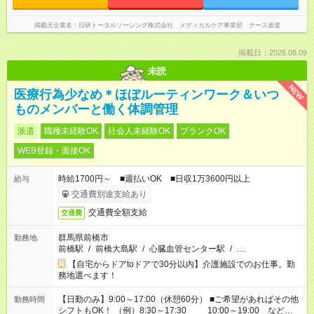
掲載元企業名
日研トータルソーシング株式会社 メディカルケア事業部 ナース派遣
掲載日：2026.08.09
未読
NEW
医療行為少なめ＊ほぼルーティンワーク＆いつ
ものメンバーと働く体調管理
派遣
職種未経験OK
社会人未経験OK
ブランクOK
WEB登録・面接OK
時給1700円～ ■週払いOK ■日収1万3600円以上
給与
交通費別途支給あり
交通費全額支給
交通費
群馬県前橋市
勤務地
前橋駅
/
前橋大島駅
/
心臓血管センター駅
/
…
【自宅からドアtoドアで30分以内】介護施設でのお仕事。勤
務地選べます！
【日勤のみ】9:00～17:00（休憩60分） ■ご希望があればその他
勤務時間
シフトもOK！ （例）8:30～17:30 10:00～19:00 など