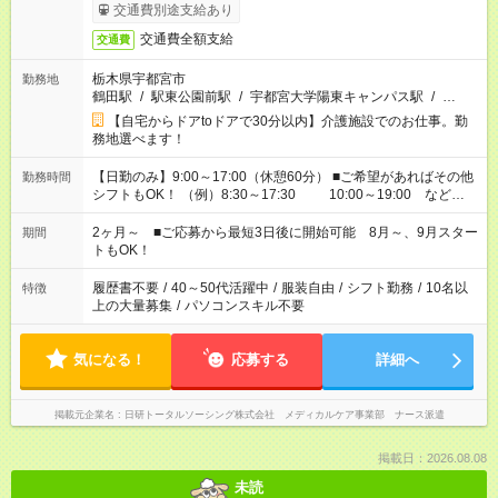
交通費別途支給あり
交通費全額支給
交通費
栃木県宇都宮市
勤務地
鶴田駅
/
駅東公園前駅
/
宇都宮大学陽東キャンパス駅
/
…
【自宅からドアtoドアで30分以内】介護施設でのお仕事。勤
務地選べます！
【日勤のみ】9:00～17:00（休憩60分） ■ご希望があればその他
勤務時間
シフトもOK！ （例）8:30～17:30 10:00～19:00 など
「家族とお休みを合わせたい」 「できれば残業はしたくない」
など、あなたのご希望に沿ったお仕事をご紹介します！ ※Wワ
2ヶ月～ ■ご応募から最短3日後に開始可能 8月～、9月スター
期間
ーク希望の方へ 今ご覧のお仕事で希望する勤務時間と、もう1つ
トもOK！
のお仕事の勤務時間。 合計で週40時間を超える場合は応募でき
ません
履歴書不要
/
40～50代活躍中
/
服装自由
/
シフト勤務
/
10名以
特徴
上の大量募集
/
パソコンスキル不要
気になる！
応募する
詳細へ
掲載元企業名
日研トータルソーシング株式会社 メディカルケア事業部 ナース派遣
掲載日：2026.08.08
未読