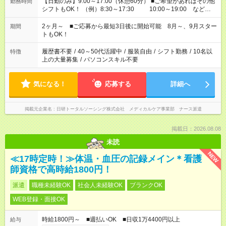
【日勤のみ】9:00～17:00（休憩60分） ■ご希望があればその他
勤務時間
シフトもOK！ （例）8:30～17:30 10:00～19:00 など
「家族とお休みを合わせたい」 「できれば残業はしたくない」
など、あなたのご希望に沿ったお仕事をご紹介します！ ※Wワ
2ヶ月～ ■ご応募から最短3日後に開始可能 8月～、9月スター
期間
ーク希望の方へ 今ご覧のお仕事で希望する勤務時間と、もう1つ
トもOK！
のお仕事の勤務時間。 合計で週40時間を超える場合は応募でき
ません
履歴書不要
/
40～50代活躍中
/
服装自由
/
シフト勤務
/
10名以
特徴
上の大量募集
/
パソコンスキル不要
気になる！
応募する
詳細へ
掲載元企業名
日研トータルソーシング株式会社 メディカルケア事業部 ナース派遣
掲載日：2026.08.08
未読
NEW
≪17時定時！≫体温・血圧の記録メイン＊看護
師資格で高時給1800円！
派遣
職種未経験OK
社会人未経験OK
ブランクOK
WEB登録・面接OK
時給1800円～ ■週払いOK ■日収1万4400円以上
給与