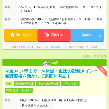
「家族とお休みを合わせたい」 「できれば残業はしたくない」
など、あなたのご希望に沿ったお仕事をご紹介します！ ※Wワ
2ヶ月～ ■ご応募から最短3日後に開始可能 8月～、9月スター
期間
ーク希望の方へ 今ご覧のお仕事で希望する勤務時間と、もう1つ
トもOK！
のお仕事の勤務時間。 合計で週40時間を超える場合は応募でき
ません
履歴書不要
/
40～50代活躍中
/
服装自由
/
シフト勤務
/
10名以
特徴
上の大量募集
/
パソコンスキル不要
気になる！
応募する
詳細へ
掲載元企業名
日研トータルソーシング株式会社 メディカルケア事業部 ナース派遣
掲載日：2026.08.08
未読
NEW
≪週3×17時まで！≫体温・血圧の記録メイン＊
看護資格を活かして家庭と両立！
派遣
職種未経験OK
社会人未経験OK
ブランクOK
WEB登録・面接OK
時給1800円～ ■週払いOK ■日収1万4400円以上
給与
交通費別途支給あり