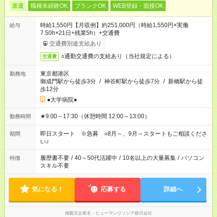
派遣
職種未経験OK
ブランクOK
WEB登録・面接OK
時給1,550円【月収例】約251,000円（時給1,550円×実働
給与
7.50h×21日+残業5h）+交通費
交通費別途支給あり
○通勤交通費の支給あり（当社規定による）
交通費
東京都港区
勤務地
御成門駅から徒歩3分
/
神谷町駅から徒歩7分
/
新橋駅から徒
歩12分
●大学病院●
★9:00～17:30（休憩時間 12:00～13:00）
勤務時間
即日スタート ※急募 ○8月～、9月～スタートもご相談くださ
期間
い♪
履歴書不要
/
40～50代活躍中
/
10名以上の大量募集
/
パソコン
特徴
スキル不要
気になる！
応募する
詳細へ
掲載元企業名
ヒューマンリソシア株式会社