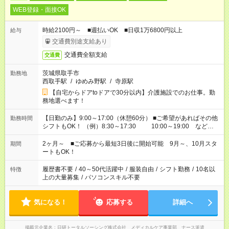
WEB登録・面接OK
時給2100円～ ■週払いOK ■日収1万6800円以上
給与
交通費別途支給あり
交通費全額支給
交通費
茨城県取手市
勤務地
西取手駅
/
ゆめみ野駅
/
寺原駅
【自宅からドアtoドアで30分以内】介護施設でのお仕事。勤
務地選べます！
【日勤のみ】9:00～17:00（休憩60分） ■ご希望があればその他
勤務時間
シフトもOK！ （例）8:30～17:30 10:00～19:00 など
「家族とお休みを合わせたい」 「できれば残業はしたくない」
など、あなたのご希望に沿ったお仕事をご紹介します！ ※Wワ
2ヶ月～ ■ご応募から最短3日後に開始可能 9月～、10月スタ
期間
ーク希望の方へ 今ご覧のお仕事で希望する勤務時間と、もう1つ
ートもOK！
のお仕事の勤務時間。 合計で週40時間を超える場合は応募でき
ません
履歴書不要
/
40～50代活躍中
/
服装自由
/
シフト勤務
/
10名以
特徴
上の大量募集
/
パソコンスキル不要
気になる！
応募する
詳細へ
掲載元企業名
日研トータルソーシング株式会社 メディカルケア事業部 ナース派遣