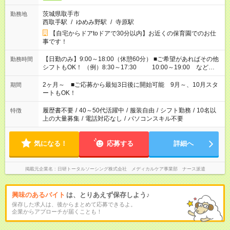
茨城県取手市
勤務地
西取手駅
/
ゆめみ野駅
/
寺原駅
【自宅からドアtoドアで30分以内】お近くの保育園でのお仕
事です！
【日勤のみ】9:00～18:00（休憩60分） ■ご希望があればその他
勤務時間
シフトもOK！ （例）8:30～17:30 10:00～19:00 など
「家族とお休みを合わせたい」 「余裕を持って夕飯の準備がし
たい」 「できれば残業はしたくない」 など、ご希望があれば教
2ヶ月～ ■ご応募から最短3日後に開始可能 9月～、10月スタ
期間
えてくださいね。 ※Wワーク希望の方へ 今ご覧のお仕事で希望
ートもOK！
する勤務時間と、もう1つのお仕事の勤務時間。 合計で週40時
間を超える場合は応募できません
履歴書不要
/
40～50代活躍中
/
服装自由
/
シフト勤務
/
10名以
特徴
上の大量募集
/
電話対応なし
/
パソコンスキル不要
気になる！
応募する
詳細へ
掲載元企業名
日研トータルソーシング株式会社 メディカルケア事業部 ナース派遣
興味のあるバイト
は、とりあえず保存しよう♪
保存した求人は、後からまとめて応募できるよ。
企業からアプローチが届くことも！