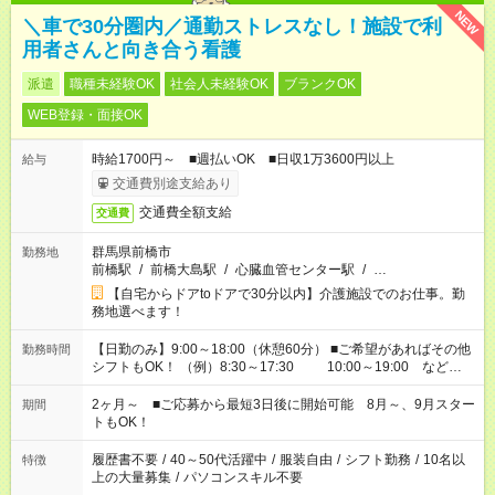
NEW
＼車で30分圏内／通勤ストレスなし！施設で利
用者さんと向き合う看護
派遣
職種未経験OK
社会人未経験OK
ブランクOK
WEB登録・面接OK
時給1700円～ ■週払いOK ■日収1万3600円以上
給与
交通費別途支給あり
交通費全額支給
交通費
群馬県前橋市
勤務地
前橋駅
/
前橋大島駅
/
心臓血管センター駅
/
…
【自宅からドアtoドアで30分以内】介護施設でのお仕事。勤
務地選べます！
【日勤のみ】9:00～18:00（休憩60分） ■ご希望があればその他
勤務時間
シフトもOK！ （例）8:30～17:30 10:00～19:00 など
「家族とお休みを合わせたい」 「余裕を持って夕飯の準備がし
たい」 「できれば残業はしたくない」 など、ご希望があれば教
2ヶ月～ ■ご応募から最短3日後に開始可能 8月～、9月スター
期間
えてくださいね。 ※Wワーク希望の方へ 今ご覧のお仕事で希望
トもOK！
する勤務時間と、もう1つのお仕事の勤務時間。 合計で週40時
間を超える場合は応募できません
履歴書不要
/
40～50代活躍中
/
服装自由
/
シフト勤務
/
10名以
特徴
上の大量募集
/
パソコンスキル不要