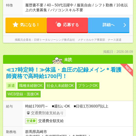
ません
履歴書不要
/
40～50代活躍中
/
服装自由
/
シフト勤務
/
10名以
特徴
上の大量募集
/
パソコンスキル不要
気になる！
応募する
詳細へ
掲載元企業名
日研トータルソーシング株式会社 メディカルケア事業部 ナース派遣
掲載日：2026.08.09
未読
NEW
≪17時定時！≫体温・血圧の記録メイン＊看護
師資格で高時給1700円！
派遣
職種未経験OK
社会人未経験OK
ブランクOK
WEB登録・面接OK
時給1700円～ ■週払いOK ■日収1万3600円以上
給与
交通費別途支給あり
交通費全額支給
交通費
群馬県高崎市
勤務地