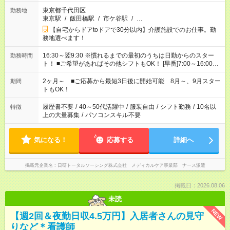
東京都千代田区
勤務地
東京駅
/
飯田橋駅
/
市ケ谷駅
/
…
【自宅からドアtoドアで30分以内】介護施設でのお仕事。勤
務地選べます！
16:30～翌9:30 ※慣れるまでの最初のうちは日勤からのスター
勤務時間
ト！ ■ご希望があればその他シフトもOK！ [早番]7:00～16:00
[日勤]9:00～18:00 [遅番]10:00～19:00など ※Wワーク希望の方
へ 今ご覧のお仕事で希望する勤務時間と、もう1つのお仕事の勤
2ヶ月～ ■ご応募から最短3日後に開始可能 8月～、9月スター
期間
務時間。 合計で週40時間を超える場合は応募できません。
トもOK！
履歴書不要
/
40～50代活躍中
/
服装自由
/
シフト勤務
/
10名以
特徴
上の大量募集
/
パソコンスキル不要
気になる！
応募する
詳細へ
掲載元企業名
日研トータルソーシング株式会社 メディカルケア事業部 ナース派遣
掲載日：2026.08.06
未読
NEW
【週2回＆夜勤日収4.5万円】入居者さんの見守
りなど＊看護師