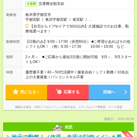
交通費全額支給
交通費
栃木県宇都宮市
勤務地
宇都宮駅
/
東武宇都宮駅
/
雀宮駅
/
…
【自宅からドアtoドアで30分以内】介護施設でのお仕事。勤
務地選べます！
【日勤のみ】9:00～17:00（休憩60分） ■ご希望があればその他
勤務時間
シフトもOK！ （例）8:30～17:30 10:00～19:00 など
「家族とお休みを合わせたい」 「できれば残業はしたくない」
など、あなたのご希望に沿ったお仕事をご紹介します！ ※Wワ
2ヶ月～ ■ご応募から最短3日後に開始可能 8月～、9月スター
期間
ーク希望の方へ 今ご覧のお仕事で希望する勤務時間と、もう1つ
トもOK！
のお仕事の勤務時間。 合計で週40時間を超える場合は応募でき
ません
履歴書不要
/
40～50代活躍中
/
服装自由
/
シフト勤務
/
10名以
特徴
上の大量募集
/
パソコンスキル不要
気になる！
応募する
詳細へ
掲載元企業名
日研トータルソーシング株式会社 メディカルケア事業部 ナース派遣
掲載日：2026.08.08
未読
NEW