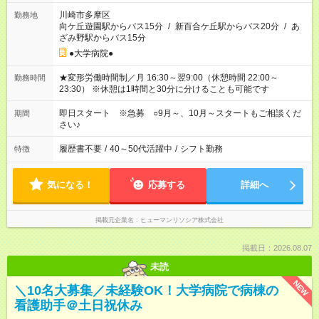
川崎市多摩区
勤務地
向ケ丘遊園駅からバス15分
/
新百合ケ丘駅からバス20分
/
あ
ざみ野駅からバス15分
●大学病院●
★変形労働時間制／月 16:30～翌9:00（休憩時間 22:00～
勤務時間
23:30） ※休憩は1時間と30分に分けることも可能です
即日スタート ※急募 ○9月～、10月～スタートもご相談くだ
期間
さい♪
履歴書不要
/
40～50代活躍中
/
シフト勤務
特徴
気になる！
応募する
詳細へ
掲載元企業名
ヒューマンリソシア株式会社
掲載日：2026.08.07
未読
NEW
＼10名大募集／未経験OK！大学病院で病棟の
看護助手＠土日祝休み