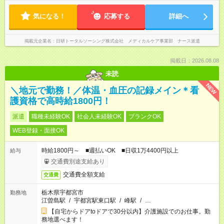
気になる！
応募する
詳細へ
掲載元企業名
日研トータルソーシング株式会社 メディカルケア事業部 ナース派遣
掲載日：2026.08.08
未読
NEW
＼地元で勤務！／体温・血圧の記録メイン＊看
護資格で高時給1800円！
派遣
職種未経験OK
社会人未経験OK
ブランクOK
WEB登録・面接OK
時給1800円～ ■週払いOK ■日収1万4400円以上
給与
交通費別途支給あり
交通費全額支給
交通費
栃木県宇都宮市
勤務地
江曽島駅
/
宇都宮駅東口駅
/
峰駅
/
…
【自宅からドアtoドアで30分以内】介護施設でのお仕事。勤
務地選べます！