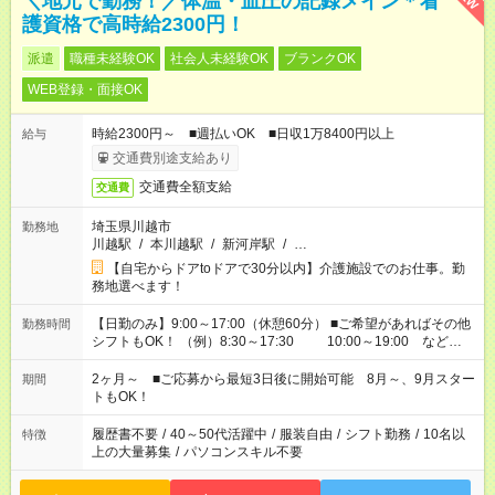
＼地元で勤務！／体温・血圧の記録メイン＊看
護資格で高時給2300円！
派遣
職種未経験OK
社会人未経験OK
ブランクOK
WEB登録・面接OK
時給2300円～ ■週払いOK ■日収1万8400円以上
給与
交通費別途支給あり
交通費全額支給
交通費
埼玉県川越市
勤務地
川越駅
/
本川越駅
/
新河岸駅
/
…
【自宅からドアtoドアで30分以内】介護施設でのお仕事。勤
務地選べます！
【日勤のみ】9:00～17:00（休憩60分） ■ご希望があればその他
勤務時間
シフトもOK！ （例）8:30～17:30 10:00～19:00 など
「家族とお休みを合わせたい」 「できれば残業はしたくない」
など、あなたのご希望に沿ったお仕事をご紹介します！ ※Wワ
2ヶ月～ ■ご応募から最短3日後に開始可能 8月～、9月スター
期間
ーク希望の方へ 今ご覧のお仕事で希望する勤務時間と、もう1つ
トもOK！
のお仕事の勤務時間。 合計で週40時間を超える場合は応募でき
ません
履歴書不要
/
40～50代活躍中
/
服装自由
/
シフト勤務
/
10名以
特徴
上の大量募集
/
パソコンスキル不要