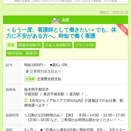
掲載元企業名
日研トータルソーシング株式会社 メディカルケア事業部 ナース派遣
掲載日：2026.08.08
未読
NEW
＜もう一度、看護師として働きたい＞でも、体
力に不安がある方へ。時短で働く看護
派遣
職種未経験OK
社会人未経験OK
ブランクOK
WEB登録・面接OK
時給1800円～ ■週払いOK
給与
交通費別途支給あり
交通費全額支給
交通費
栃木県宇都宮市
勤務地
宇都宮駅
/
東武宇都宮駅
/
雀宮駅
/
…
【自宅からドアtoドアで30分以内】介護施設でのお仕事。勤
務地選べます！
＼日勤の1日5時間のみ／ 【例】 ・9:00～14:00 ・12:00～17:00
勤務時間
・13:00～18:00 など、ご希望のお時間お聞かせください＾＾
「家族とお休みを合わせたい」 「子どもの迎えに行きたい」
「できれば残業はしたくない」 など、ご希望があれば教えてく
2ヶ月～ ■ご応募から最短3日後に開始可能 8月～、9月スター
期間