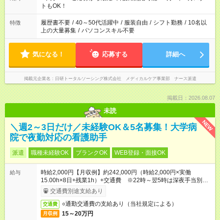
ださいね。 ※Wワーク希望の方へ 今ご覧のお仕事で希望する勤
トもOK！
務時間と、もう1つのお仕事の勤務時間が 合計で週40時間を超
える場合は応募できません
履歴書不要
/
40～50代活躍中
/
服装自由
/
シフト勤務
/
10名以
特徴
上の大量募集
/
パソコンスキル不要
気になる！
応募する
詳細へ
掲載元企業名
日研トータルソーシング株式会社 メディカルケア事業部 ナース派遣
掲載日：2026.08.07
未読
NEW
＼週2～3日だけ／未経験OK＆5名募集！大学病
院で夜勤対応の看護助手
派遣
職種未経験OK
ブランクOK
WEB登録・面接OK
時給2,000円【月収例】約242,000円（時給2,000円×実働
給与
15.00h×8日+残業1h）+交通費 ※22時～翌5時は深夜手当別途
あり
交通費別途支給あり
○通勤交通費の支給あり（当社規定による）
交通費
15～20万円
月収例