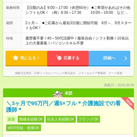
【日勤のみ】9:00～17:00（休憩60分） ■ご希望があればその他
勤務時間
シフトもOK！ （例）8:30～17:30 10:00～19:00 など
「家族とお休みを合わせたい」 「できれば残業はしたくない」
など、あなたのご希望に沿ったお仕事をご紹介します！ ※Wワ
2ヶ月～ ■ご応募から最短3日後に開始可能 8月～、9月スター
期間
ーク希望の方へ 今ご覧のお仕事で希望する勤務時間と、もう1つ
トもOK！
のお仕事の勤務時間。 合計で週40時間を超える場合は応募でき
ません
履歴書不要
/
40～50代活躍中
/
服装自由
/
シフト勤務
/
10名以
特徴
上の大量募集
/
パソコンスキル不要
気になる！
応募する
詳細へ
掲載元企業名
日研トータルソーシング株式会社 メディカルケア事業部 ナース派遣
掲載日：2026.08.08
未読
NEW
＼3ヶ月で95万円／週5×フル＊介護施設での看
護師＊
派遣
職種未経験OK
社会人未経験OK
ブランクOK
WEB登録・面接OK