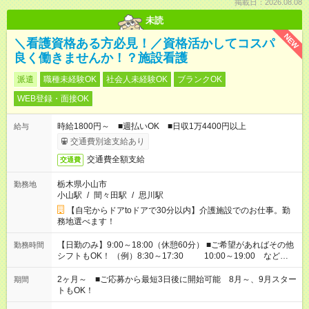
掲載日：2026.08.08
未読
NEW
＼看護資格ある方必見！／資格活かしてコスパ
良く働きませんか！？施設看護
派遣
職種未経験OK
社会人未経験OK
ブランクOK
WEB登録・面接OK
時給1800円～ ■週払いOK ■日収1万4400円以上
給与
交通費別途支給あり
交通費全額支給
交通費
栃木県小山市
勤務地
小山駅
/
間々田駅
/
思川駅
【自宅からドアtoドアで30分以内】介護施設でのお仕事。勤
務地選べます！
【日勤のみ】9:00～18:00（休憩60分） ■ご希望があればその他
勤務時間
シフトもOK！ （例）8:30～17:30 10:00～19:00 など
「家族とお休みを合わせたい」 「できれば残業はしたくない」
など、あなたのご希望に沿ったお仕事をご紹介します！ ※Wワ
2ヶ月～ ■ご応募から最短3日後に開始可能 8月～、9月スター
期間
ーク希望の方へ 今ご覧のお仕事で希望する勤務時間と、もう1つ
トもOK！
のお仕事の勤務時間。 合計で週40時間を超える場合は応募でき