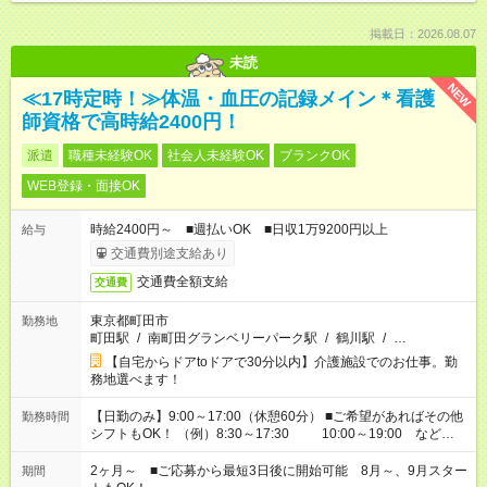
掲載日：2026.08.07
未読
NEW
≪17時定時！≫体温・血圧の記録メイン＊看護
師資格で高時給2400円！
派遣
職種未経験OK
社会人未経験OK
ブランクOK
WEB登録・面接OK
時給2400円～ ■週払いOK ■日収1万9200円以上
給与
交通費別途支給あり
交通費全額支給
交通費
東京都町田市
勤務地
町田駅
/
南町田グランベリーパーク駅
/
鶴川駅
/
…
【自宅からドアtoドアで30分以内】介護施設でのお仕事。勤
務地選べます！
【日勤のみ】9:00～17:00（休憩60分） ■ご希望があればその他
勤務時間
シフトもOK！ （例）8:30～17:30 10:00～19:00 など
「家族とお休みを合わせたい」 「できれば残業はしたくない」
など、あなたのご希望に沿ったお仕事をご紹介します！ ※Wワ
2ヶ月～ ■ご応募から最短3日後に開始可能 8月～、9月スター
期間
ーク希望の方へ 今ご覧のお仕事で希望する勤務時間と、もう1つ