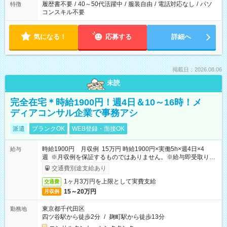
履歴書不要
/
40～50代活躍中
/
服装自由
/
電話対応なし
/
パソ
特徴
コンスキル不要
気になる！
応募する
詳細へ
掲載日：2026.08.06
未読
完全在宅＊時給1900円！週4日＆10～16時！メ
ディアコンサル企業で事務アシ
派遣
ブランクOK
WEB登録・面接OK
時給1900円 月収例 15万円 時給1900円×実働5h×週4日×4
給与
週 ※月収例を保証するものではありません。※給与即受取りサ
ービス利用可（利用条件有）
交通費別途支給あり
1ヶ月3万円を上限として実費支給
交通費
15～20万円
月収例
東京都千代田区
勤務地
四ツ谷駅から徒歩2分
/
麹町駅から徒歩13分