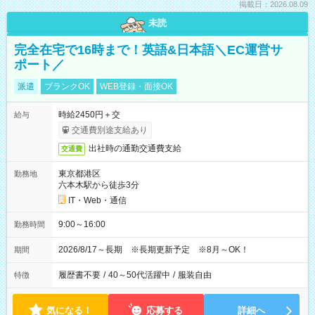
掲載日：2026.08.09
未読
完全在宅で16時まで！英語&日本語＼EC運営サ
ポート／
派遣
ブランクOK
WEB登録・面接OK
時給2450円＋交
給与
交通費別途支給あり
出社時の通勤交通費支給
交通費
東京都港区
勤務地
六本木駅から徒歩3分
IT・Web・通信
9:00～16:00
勤務時間
2026/8/17～長期 ※長期更新予定 ※8月～OK！
期間
履歴書不要
/
40～50代活躍中
/
服装自由
特徴
気になる！
応募する
詳細へ