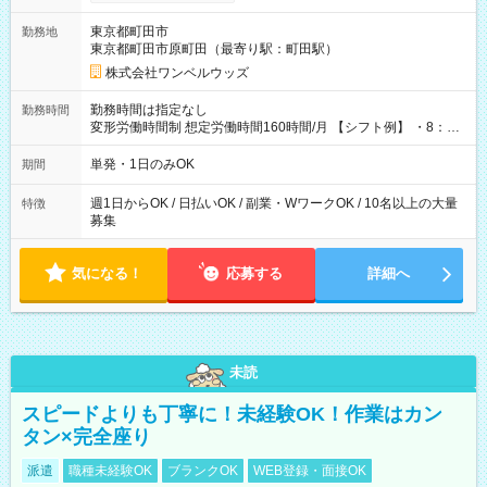
ンビニATMから 日払い分を引き落とせます！ 【試用期間】試
用期間なし
東京都町田市
勤務地
東京都町田市原町田（最寄り駅：町田駅）
株式会社ワンベルウッズ
勤務時間は指定なし
勤務時間
変形労働時間制 想定労働時間160時間/月 【シフト例】 ・8：00
～21：00
単発・1日のみOK
期間
週1日からOK / 日払いOK / 副業・WワークOK / 10名以上の大量
特徴
募集
気になる！
応募する
詳細へ
未読
スピードよりも丁寧に！未経験OK！作業はカン
タン×完全座り
派遣
職種未経験OK
ブランクOK
WEB登録・面接OK