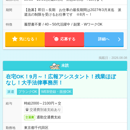
【急募】即日～長期 お仕事の最長期間は2027年3月末迄 派
期間
遣法の制限を受けるお仕事です ※8月～！
履歴書不要
/
40～50代活躍中
/
副業・WワークOK
特徴
気になる！
応募する
詳細へ
掲載日：2026.08.08
未読
在宅OK！9月～！広報アシスタント！残業ほぼ
なし！大手法律事務所！
派遣
ブランクOK
WEB登録・面接OK
時給2000～2100円＋交
給与
交通費別途支給あり
通勤交通費支給
交通費
東京都千代田区
勤務地