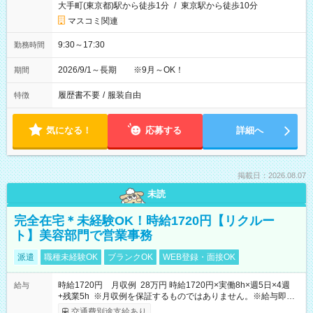
大手町(東京都)駅から徒歩1分
/
東京駅から徒歩10分
マスコミ関連
9:30～17:30
勤務時間
2026/9/1～長期 ※9月～OK！
期間
履歴書不要
/
服装自由
特徴
気になる！
応募する
詳細へ
掲載日：2026.08.07
未読
完全在宅＊未経験OK！時給1720円【リクルー
ト】美容部門で営業事務
派遣
職種未経験OK
ブランクOK
WEB登録・面接OK
時給1720円 月収例 28万円 時給1720円×実働8h×週5日×4週
給与
+残業5h ※月収例を保証するものではありません。※給与即受
取りサービス利用可（利用条件有）
交通費別途支給あり