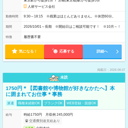
東京駅から徒歩1分
/
京橋(東京都)駅から徒歩5分
人材サービス会社
9:30～18:15 ※残業はほとんどありません。※休憩60分。
勤務時間
2026/10/01～長期 ※開始日はご相談可能です！ ※10月～！
期間
履歴書不要
特徴
気になる！
応募する
詳細へ
掲載日：2026.08.07
未読
1750円＊【図書館や博物館が好きなかたへ】本
に囲まれてお仕事＊事務
派遣
職種未経験OK
ブランクOK
WEB登録・面接OK
時給1750円 月収例 245,000円
給与
交通費別途支給あり