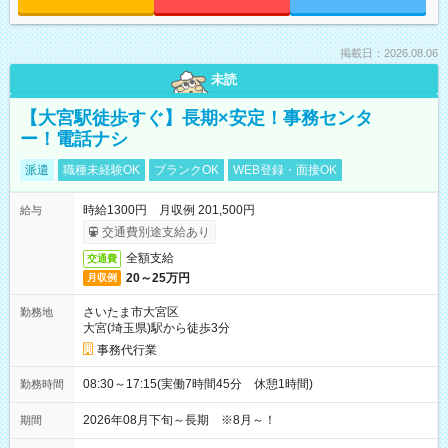
掲載日：2026.08.06
未読
【大宮駅徒歩すぐ】長期×安定！事務センタ
ー！電話ナシ
派遣
職種未経験OK
ブランクOK
WEB登録・面接OK
時給1300円 月収例 201,500円
給与
交通費別途支給あり
全額支給
交通費
20～25万円
月収例
さいたま市大宮区
勤務地
大宮(埼玉県)駅から徒歩3分
事務代行業
08:30～17:15(実働7時間45分 休憩1時間)
勤務時間
2026年08月下旬～長期 ※8月～！
期間