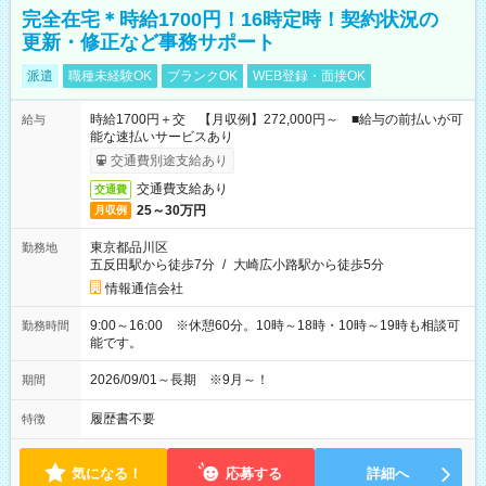
完全在宅＊時給1700円！16時定時！契約状況の
更新・修正など事務サポート
派遣
職種未経験OK
ブランクOK
WEB登録・面接OK
時給1700円＋交 【月収例】272,000円～ ■給与の前払いが可
給与
能な速払いサービスあり
交通費別途支給あり
交通費支給あり
交通費
25～30万円
月収例
東京都品川区
勤務地
五反田駅から徒歩7分
/
大崎広小路駅から徒歩5分
情報通信会社
9:00～16:00 ※休憩60分。10時～18時・10時～19時も相談可
勤務時間
能です。
2026/09/01～長期 ※9月～！
期間
履歴書不要
特徴
気になる！
応募する
詳細へ