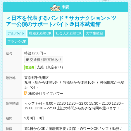
未読
＜日本を代表するバンド＊サカナクション＞ツ
アー公演のサポートバイト＠日本武道館
アルバイト
職種未経験OK
社会人未経験OK
大学生歓迎
ブランクOK
時給1250円～
給与
交通費別途支給あり
支給（規定有り）
交通費
東京都千代田区
勤務地
九段下駅から徒歩5分
/
竹橋駅から徒歩10分
/
神保町駅から徒
歩15分
/
…
株式会社ライブパワー
＜シフト例＞ 9:00～22:30 12:30～22:00 15:30～21:00 12:30～
勤務時間
19:00 12:30～22:00 上記の時間から好きな時間を選べます！ ※
時間は変更となる可能性があります
9月8日・9日
期間
週1日からOK
/
履歴書不要
/
副業・WワークOK
/
シフト勤務
/
特徴