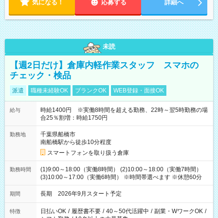
気になる！
応募する
詳細へ
未読
【週2日だけ】倉庫内軽作業スタッフ スマホの
チェック・検品
派遣
職種未経験OK
ブランクOK
WEB登録・面接OK
時給1400円 ※実働8時間を超える勤務、22時～翌5時勤務の場
給与
合25％割増：時給1750円
千葉県船橋市
勤務地
南船橋駅から徒歩10分程度
スマートフォンを取り扱う倉庫
(1)9:00～18:00（実働8時間） (2)10:00～18:00（実働7時間）
勤務時間
(3)10:00～17:00（実働6時間） ※時間帯選べます ※休憩60分
長期 2026年9月スタート予定
期間
日払いOK
/
履歴書不要
/
40～50代活躍中
/
副業・WワークOK
/
特徴