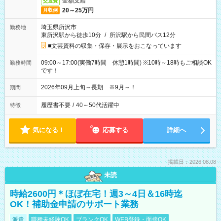
全額支給
交通費
20～25万円
月収例
埼玉県所沢市
勤務地
東所沢駅から徒歩10分
/
所沢駅から民間バス12分
■文芸資料の収集・保存・展示をおこなっています
09:00～17:00(実働7時間 休憩1時間) ※10時～18時もご相談OK
勤務時間
です！
2026年09月上旬～長期 ※9月～！
期間
履歴書不要
/
40～50代活躍中
特徴
気になる！
応募する
詳細へ
掲載日：2026.08.08
未読
時給2600円＊ほぼ在宅！週3～4日＆16時迄
OK！補助金申請のサポート業務
派遣
職種未経験OK
ブランクOK
WEB登録・面接OK