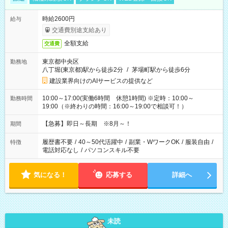
時給2600円
給与
交通費別途支給あり
全額支給
交通費
東京都中央区
勤務地
八丁堀(東京都)駅から徒歩2分
/
茅場町駅から徒歩6分
建設業界向けのAIサービスの提供など
10:00～17:00(実働6時間 休憩1時間) ※定時：10:00～
勤務時間
19:00（※終わりの時間：16:00～19:00で相談可！）
【急募】即日～長期 ※8月～！
期間
履歴書不要
/
40～50代活躍中
/
副業・WワークOK
/
服装自由
/
特徴
電話対応なし
/
パソコンスキル不要
気になる！
応募する
詳細へ
未読