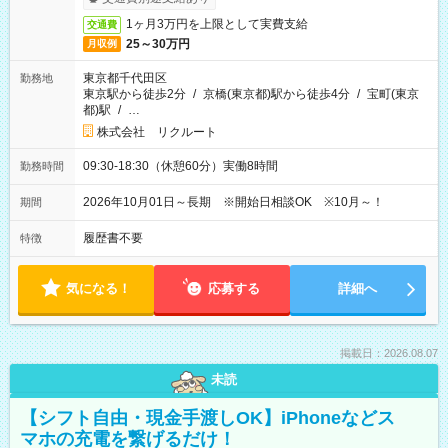
1ヶ月3万円を上限として実費支給
交通費
25～30万円
月収例
東京都千代田区
勤務地
東京駅から徒歩2分
/
京橋(東京都)駅から徒歩4分
/
宝町(東京
都)駅
/
…
株式会社 リクルート
09:30-18:30（休憩60分）実働8時間
勤務時間
2026年10月01日～長期 ※開始日相談OK ※10月～！
期間
履歴書不要
特徴
気になる！
応募する
詳細へ
掲載日：2026.08.07
未読
【シフト自由・現金手渡しOK】iPhoneなどス
マホの充電を繋げるだけ！