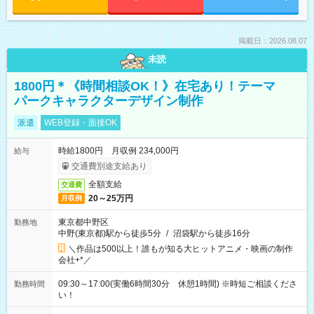
掲載日：2026.08.07
未読
1800円＊《時間相談OK！》在宅あり！テーマ
パークキャラクターデザイン制作
派遣
WEB登録・面接OK
時給1800円 月収例 234,000円
給与
交通費別途支給あり
全額支給
交通費
20～25万円
月収例
東京都中野区
勤務地
中野(東京都)駅から徒歩5分
/
沼袋駅から徒歩16分
＼作品は500以上！誰もが知る大ヒットアニメ・映画の制作
会社+*／
09:30～17:00(実働6時間30分 休憩1時間) ※時短ご相談くださ
勤務時間
い！