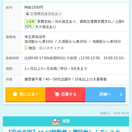
時給1500円
給与
交通費別途支給あり
実費支給／当社規定あり。通勤交通費実費支払／上限4
交通費
万円／月※規定あり
埼玉県加須市
勤務地
加須駅から車10分
/
久喜駅から車20分
/
鴻巣駅から車20分
物流・ロジスティクス
(1)09:00-17:00(休憩60分) ※休憩（12:00-12:50、15:00-15:10）
勤務時間
1ヶ月以上3ヶ月未満／即日～9月末まで
期間
履歴書不要
/
40～50代活躍中
/
10名以上の大量募集
特徴
気になる！
応募する
詳細へ
掲載日：2026.08.09
未読