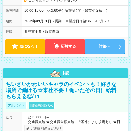
コンサルタント・シンクタンク
10:00-16:00（休憩60分）実働5時間（残業少なめ！）
勤務時間
2026年09月01日～長期 ※開始日相談OK ※9月～！
期間
履歴書不要
/
服装自由
特徴
気になる！
応募する
詳細へ
未読
ちいさいかわいいキャラのイベントも！好きな
場所で働ける☆来社不要！働いたその日に給料
もらえる◎/T1
アルバイト
職種未経験OK
日給13,000円～
給与
＋交通費支給 ★交通費全額支給！ ┗案件により規定あり ★日払
いOK！（規定あり） ┗働いたその日に現金GET♪ お仕事後はコ
交通費別途支給あり