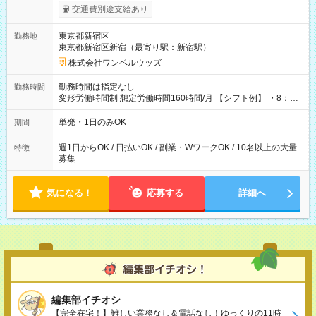
いOK！（規定あり） ┗働いたその日に現金GET♪ お仕事後はコ
交通費別途支給あり
ンビニATMから 日払い分を引き落とせます！ 【試用期間】試
用期間なし
東京都新宿区
勤務地
東京都新宿区新宿（最寄り駅：新宿駅）
株式会社ワンベルウッズ
勤務時間は指定なし
勤務時間
変形労働時間制 想定労働時間160時間/月 【シフト例】 ・8：00
～21：00
単発・1日のみOK
期間
週1日からOK / 日払いOK / 副業・WワークOK / 10名以上の大量
特徴
募集
気になる！
応募する
詳細へ
編集部イチオシ
【完全在宅！】難しい業務なし＆電話なし！ゆっくりの11時