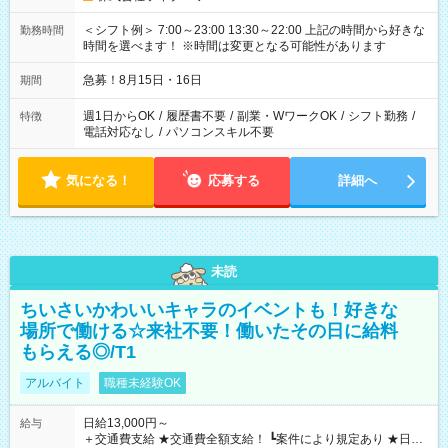
＜シフト例＞ 7:00～23:00 13:30～22:00 上記の時間から好きな
勤務時間
時間を選べます！ ※時間は変更となる可能性があります
急募！8月15日・16日
期間
週1日からOK
/
履歴書不要
/
副業・WワークOK
/
シフト勤務
/
特徴
電話対応なし
/
パソコンスキル不要
気になる！
応募する
詳細へ
未読
ちいさいかわいいキャラのイベントも！好きな
場所で働ける☆来社不要！働いたその日に給料
もらえる◎/T1
アルバイト
職種未経験OK
日給13,000円～
給与
＋交通費支給 ★交通費全額支給！ ┗案件により規定あり ★日払