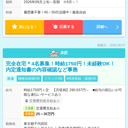
2026年09月上旬～長期 ※9月～！
期間
履歴書不要
/
40～50代活躍中
/
服装自由
特徴
気になる！
応募する
詳細へ
掲載日：2026.08.07
未読
完全在宅＊4名募集！時給1750円！未経験OK！
内定通知書の内容確認など事務
派遣
職種未経験OK
ブランクOK
WEB登録・面接OK
時給1750円＋交 【月収例】290,937円～ ■給与の前払いが可
給与
能な速払いサービスあり
交通費別途支給あり
交通費支給あり
交通費
25～30万円
月収例
東京都千代田区
勤務地