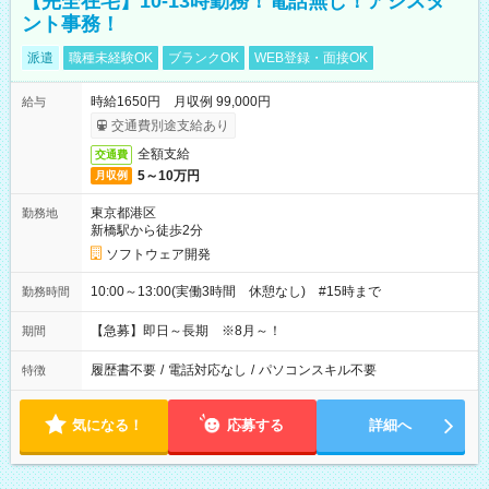
【完全在宅】10-13時勤務！電話無し！アシスタ
ント事務！
派遣
職種未経験OK
ブランクOK
WEB登録・面接OK
時給1650円 月収例 99,000円
給与
交通費別途支給あり
全額支給
交通費
5～10万円
月収例
東京都港区
勤務地
新橋駅から徒歩2分
ソフトウェア開発
10:00～13:00(実働3時間 休憩なし) #15時まで
勤務時間
【急募】即日～長期 ※8月～！
期間
履歴書不要
/
電話対応なし
/
パソコンスキル不要
特徴
気になる！
応募する
詳細へ