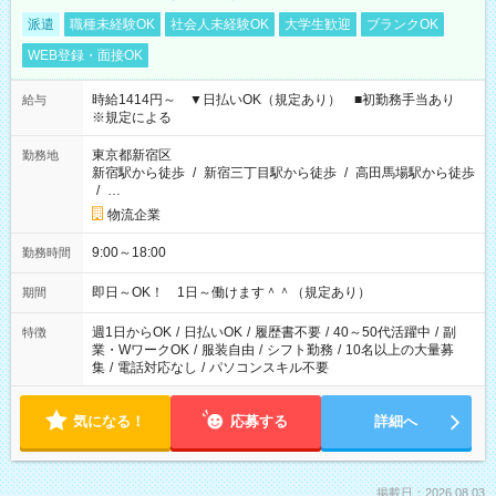
派遣
職種未経験OK
社会人未経験OK
大学生歓迎
ブランクOK
WEB登録・面接OK
時給1414円～ ▼日払いOK（規定あり） ■初勤務手当あり
給与
※規定による
東京都新宿区
勤務地
新宿駅から徒歩
/
新宿三丁目駅から徒歩
/
高田馬場駅から徒歩
/
…
物流企業
9:00～18:00
勤務時間
即日～OK！ 1日～働けます＾＾（規定あり）
期間
週1日からOK
/
日払いOK
/
履歴書不要
/
40～50代活躍中
/
副
特徴
業・WワークOK
/
服装自由
/
シフト勤務
/
10名以上の大量募
集
/
電話対応なし
/
パソコンスキル不要
気になる！
応募する
詳細へ
掲載日：2026.08.03