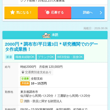
シフト勤務
/
10名以上の大量募集
気になる！
応募する
詳細へ
掲載日：2026.08.06
未読
2000円＊調布市/平日週3日＊研究機関でのデー
タ作成業務！
派遣
職種未経験OK
ブランクOK
WEB登録・面接OK
時給2000円 月収例 120,000円
給与
交通費別途支給あり
全額支給
交通費
10～15万円
月収例
東京都調布市
勤務地
仙川駅から民間バス20分
/
三鷹駅から民間バス20分
消防・防災に関する財団法人
09:00～15:00(実働5時間 休憩1時間) #15時まで
勤務時間