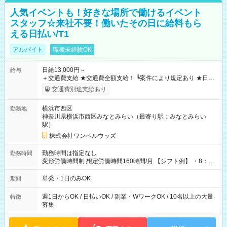
人気イベントも！好きな場所で働けるイベント
スタッフ☆来社不要！働いたその日に給料もら
える日払い/T1
アルバイト
職種未経験OK
日給13,000円～
給与
＋交通費支給 ★交通費全額支給！ ┗案件により規定あり ★日払
いOK！（規定あり） ┗働いたその日に現金GET♪ お仕事後はコ
交通費別途支給あり
ンビニATMから 日払い分を引き落とせます！ 【試用期間】試
用期間なし
横浜市西区
勤務地
神奈川県横浜市西区みなとみらい（最寄り駅：みなとみらい
駅）
株式会社ワンベルウッズ
勤務時間は指定なし
勤務時間
変形労働時間制 想定労働時間160時間/月 【シフト例】 ・8：00
～21：00
単発・1日のみOK
期間
週1日からOK / 日払いOK / 副業・WワークOK / 10名以上の大量
特徴
募集