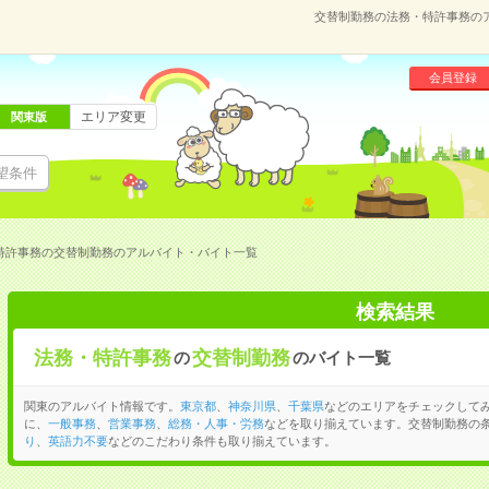
交替制勤務の法務・特許事務の
会員登録
エリア変更
関東版
望条件
特許事務の交替制勤務のアルバイト・バイト一覧
検索結果
法務・特許事務
交替制勤務
の
のバイト一覧
関東のアルバイト情報です。
東京都
、
神奈川県
、
千葉県
などのエリアをチェックして
に、
一般事務
、
営業事務
、
総務・人事・労務
などを取り揃えています。交替制勤務の
り
、
英語力不要
などのこだわり条件も取り揃えています。