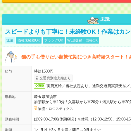
未読
スピードよりも丁寧に！未経験OK！作業はカン
派遣
職種未経験OK
ブランクOK
WEB登録・面接OK
猫の手も借りたい超繁忙期につき高時給スタート！
時給1500円
給与
交通費別途支給あり
実費支給／当社規定あり。通勤交通費実費支払／
交通費
埼玉県加須市
勤務地
加須駅から車10分
/
久喜駅から車20分
/
鴻巣駅から車20
物流・ロジスティクス
(1)09:00-17:00(休憩60分) ※休憩（12:00-12:50、15:00-1
勤務時間
1ヶ月以上3ヶ月未満／即日～9月末まで
期間