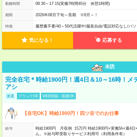
08:30～17:15(実働7時間45分 休憩1時間)
勤務時間
2026年08月下旬～長期 ※8月～！
期間
履歴書不要
/
40～50代活躍中
/
服装自由
/
電話対応なし
/
パソ
特徴
気になる！
応募する
未読
完全在宅＊時給1900円！週4日＆10～16時！
アシ
派遣
ブランクOK
WEB登録・面接OK
【在宅OK】時給1900円！四ツ谷でのお仕事
時給1900円 月収例 15万円 時給1900円×実働5h×
給与
ん。※給与即受取りサービス利用可（利用条件有）