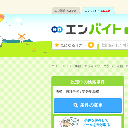
エン派遣
71570
件
エン バイト
82182
件
0
気になるリスト
保存した希
バイトTOP
事務・オフィスワーク系
法務・
設定中の検索条件
法務・特許事務 / 交替制勤務
条件の変更
条件を保存して
メールを受け取る