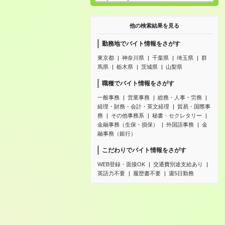
他の検索結果を見る
勤務地でバイト情報をさがす
東京都
神奈川県
千葉県
埼玉県
群
馬県
栃木県
茨城県
山梨県
職種でバイト情報をさがす
一般事務
営業事務
総務・人事・労務
経理・財務・会計・英文経理
貿易・国際事
務
その他事務系
秘書・セクレタリー
金融事務（生保・損保）
外国語事務
金
融事務（銀行）
こだわりでバイト情報をさがす
WEB登録・面接OK
交通費別途支給あり
英語力不要
履歴書不要
週5日勤務