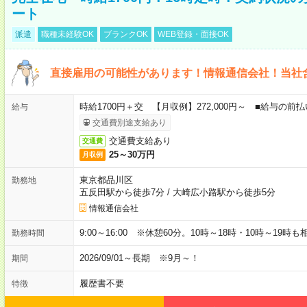
ート
派遣
職種未経験OK
ブランクOK
WEB登録・面接OK
直接雇用の可能性があります！情報通信会社！当社
時給1700円＋交 【月収例】272,000円～ ■給与の
給与
交通費別途支給あり
交通費支給あり
交通費
25～30万円
月収例
東京都品川区
勤務地
五反田駅から徒歩7分
/
大崎広小路駅から徒歩5分
情報通信会社
9:00～16:00 ※休憩60分。10時～18時・10時～19時
勤務時間
2026/09/01～長期 ※9月～！
期間
履歴書不要
特徴