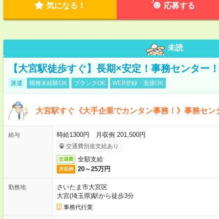
気になる！
応募する
未読
【大宮駅徒歩すぐ】長期×安定！事務センター
派遣
職種未経験OK
ブランクOK
WEB登録・面接OK
大宮駅すぐ《大手企業でカンタン事務！》事務セン
時給1300円 月収例 201,500円
給与
交通費別途支給あり
全額支給
交通費
20～25万円
月収例
さいたま市大宮区
勤務地
大宮(埼玉県)駅から徒歩3分
事務代行業