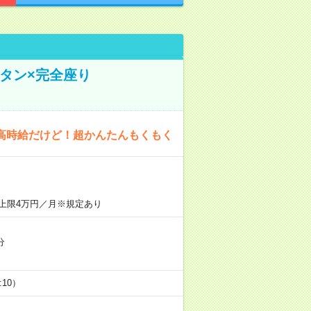
タン×完全座り
高時給だけど！超かんたんもくもく
上限4万円／月※規定あり
分
5:10）