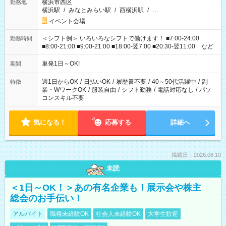
横浜市西区
勤務地
横浜駅
/
みなとみらい駅
/
西横浜駅
/
…
イベント会場
＜シフト例＞ いろいろなシフトで働けます！ ■7:00-24:00
勤務時間
■8:00-21:00 ■9:00-21:00 ■18:00-翌7:00 ■20:30-翌11:00 など
単発1日～OK!
期間
週1日からOK
/
日払いOK
/
履歴書不要
/
40～50代活躍中
/
副
特徴
業・WワークOK
/
服装自由
/
シフト勤務
/
電話対応なし
/
パソ
コンスキル不要
気になる！
応募する
詳細へ
掲載日：2026.08.10
未読
＜1日～OK！＞あの有名企業も！展示会や株主
総会のお手伝い！
アルバイト
職種未経験OK
社会人未経験OK
大学生歓迎