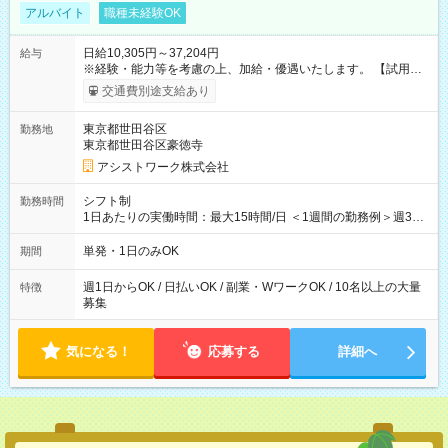
アルバイト
職種未経験OK
日給10,305円～37,204円
給与
※経験・能力等を考慮の上、加給・優遇いたします。 【試用期
間】試用期間なし
交通費別途支給あり
東京都世田谷区
勤務地
東京都世田谷区豪徳寺
アシストワーク株式会社
シフト制
勤務時間
1日あたりの実働時間：最大15時間/日 ＜1週間の勤務例＞週3回
勤務 勤務：月・水・金 休み：火・木・土・日 好きな時にお仕事
可能です！ ※1日あたりの最大実働時間は日勤、夜勤共に勤務し
単発・1日のみOK
期間
た時間になります。
週1日からOK / 日払いOK / 副業・WワークOK / 10名以上の大量
特徴
募集
気になる！
応募する
詳細へ