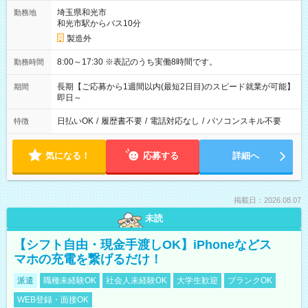
埼玉県和光市
勤務地
和光市駅からバス10分
製造外
8:00～17:30 ※表記のうち実働8時間です。
勤務時間
長期【ご応募から1週間以内(最短2日目)のスピード就業が可能】
期間
即日～
日払いOK
/
履歴書不要
/
電話対応なし
/
パソコンスキル不要
特徴
気になる！
応募する
詳細へ
掲載日：2026.08.07
未読
【シフト自由・現金手渡しOK】iPhoneなどス
マホの充電を繋げるだけ！
派遣
職種未経験OK
社会人未経験OK
大学生歓迎
ブランクOK
WEB登録・面接OK