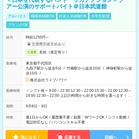
＜日本を代表するバンド＊サカナクション＞ツ
アー公演のサポートバイト＠日本武道館
アルバイト
職種未経験OK
社会人未経験OK
大学生歓迎
ブランクOK
時給1250円～
給与
交通費別途支給あり
支給（規定有り）
交通費
東京都千代田区
勤務地
九段下駅から徒歩5分
/
竹橋駅から徒歩10分
/
神保町駅から徒
歩15分
/
…
株式会社ライブパワー
＜シフト例＞ 9:00～22:30 12:30～22:00 15:30～21:00 12:30～
勤務時間
19:00 12:30～22:00 上記の時間から好きな時間を選べます！ ※
時間は変更となる可能性があります
9月8日・9日
期間
週1日からOK
/
履歴書不要
/
副業・WワークOK
/
シフト勤務
/
特徴
電話対応なし
/
パソコンスキル不要
気になる！
応募する
詳細へ