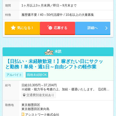
1ヶ月以上3ヶ月未満／即日～9月末まで
期間
履歴書不要
/
40～50代活躍中
/
10名以上の大量募集
特徴
気になる！
応募する
詳細へ
未読
【日払い・未経験歓迎！】稼ぎたい日にサクッ
と勤務！単発・週1日～自由シフトの軽作業
アルバイト
職種未経験OK
日給10,305円～37,204円
給与
※経験・能力等を考慮の上、加給・優遇いたします。 【試用期
間】試用期間なし
交通費別途支給あり
東京都墨田区
勤務地
東京都墨田区東向島
アシストワーク株式会社