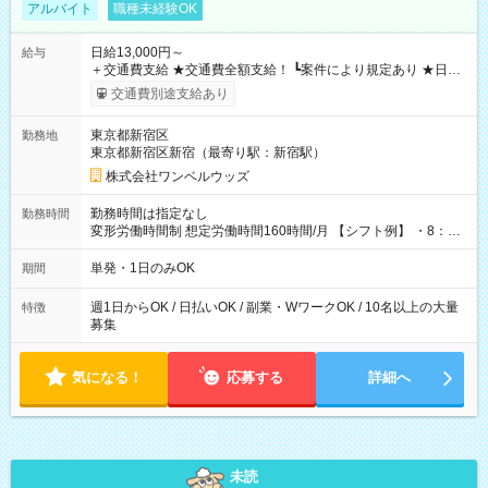
アルバイト
職種未経験OK
日給13,000円～
給与
＋交通費支給 ★交通費全額支給！ ┗案件により規定あり ★日払
いOK！（規定あり） ┗働いたその日に現金GET♪ お仕事後はコ
交通費別途支給あり
ンビニATMから 日払い分を引き落とせます！ 【試用期間】試
用期間なし
東京都新宿区
勤務地
東京都新宿区新宿（最寄り駅：新宿駅）
株式会社ワンベルウッズ
勤務時間は指定なし
勤務時間
変形労働時間制 想定労働時間160時間/月 【シフト例】 ・8：00
～21：00
単発・1日のみOK
期間
週1日からOK / 日払いOK / 副業・WワークOK / 10名以上の大量
特徴
募集
気になる！
応募する
詳細へ
未読