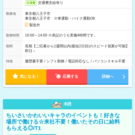
交通費支給有り
交通費
東京都八王子市
勤務地
東京都八王子市 ※車通勤・バイク通勤OK
製造外
10:00～14:00 ※表記のうち実働4時間です。
勤務時間
長期【ご応募から1週間以内(最短2日目)のスピード就業が可能】
期間
即日～
履歴書不要
/
シフト勤務
/
電話対応なし
/
パソコンスキル不要
特徴
気になる！
応募する
詳細へ
未読
ちいさいかわいいキャラのイベントも！好きな
場所で働ける☆来社不要！働いたその日に給料
もらえる◎/T1