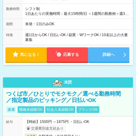
シフト制
勤務時間
1日あたりの実働時間：最大15時間/日 ＜1週間の勤務例＞週3回
勤務 勤務：月・水・金 休み：火・木・土・日 好きな時にお仕事
可能です！ ※1日あたりの最大実働時間は日勤、夜勤共に勤務し
単発・1日のみOK
期間
た時間になります。
週1日からOK / 日払いOK / 副業・WワークOK / 10名以上の大量
特徴
募集
気になる！
応募する
詳細へ
未読
つくば市／ひとりでモクモク／選べる勤務時間
／指定製品のピッキング／日払いOK
派遣
職種未経験OK
社会人未経験OK
ブランクOK
【時給】1500円 ～1875円 ・日払いOK
給与
交通費別途支給あり