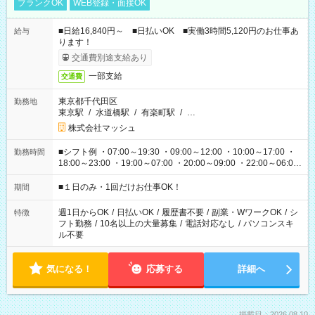
ブランクOK
WEB登録・面接OK
■日給16,840円～ ■日払いOK ■実働3時間5,120円のお仕事あ
給与
ります！
交通費別途支給あり
一部支給
交通費
東京都千代田区
勤務地
東京駅
/
水道橋駅
/
有楽町駅
/
…
株式会社マッシュ
■シフト例 ・07:00～19:30 ・09:00～12:00 ・10:00～17:00 ・
勤務時間
18:00～23:00 ・19:00～07:00 ・20:00～09:00 ・22:00～06:00
etc ★最短で3時間で5,120円のお仕事から 15時間で2万円近く稼
げるお仕事も！ ご希望のお時間に合わせてご紹介！ ※シフトは
■１日のみ・1回だけお仕事OK！
期間
現場によって異なります。 ※勿論、休憩時間はあるのでご安心
ください！
週1日からOK
/
日払いOK
/
履歴書不要
/
副業・WワークOK
/
シ
特徴
フト勤務
/
10名以上の大量募集
/
電話対応なし
/
パソコンスキ
ル不要
気になる！
応募する
詳細へ
掲載日：2026.08.10