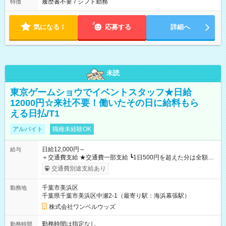
履歴書不要
/
シフト勤務
特徴
気になる！
応募する
詳細へ
未読
東京ゲームショウでイベントスタッフ★日給
12000円☆来社不要！働いたその日に給料もら
える日払/T1
アルバイト
職種未経験OK
日給12,000円～
給与
＋交通費支給 ★交通費一部支給 ┗1日500円を超えた分は全額支
給！ ※往復500円以内の方は自己負担となります ★日払いOK！
交通費別途支給あり
（規定あり） ┗働いたその日に現金GET♪ お仕事後はコンビニ
ATMから 日払い分を引き落とせます！ 【試用期間】試用期間
千葉市美浜区
勤務地
なし
千葉県千葉市美浜区中瀬2-1（最寄り駅：海浜幕張駅）
株式会社ワンベルウッズ
勤務時間は指定なし
勤務時間