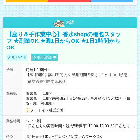
未読
【座り＆手作業中心】香水shopの梱包スタッ
フ ★副業OK ★週1日からOK ★1日1時間から
OK
アルバイト
職種未経験OK
時給1,400円～
給与
【試用期間】試用期間あり 試用期間の長さ：1ヶ月 雇用形態、
給与は本採用時と同じです。
交通費別途支給あり
東京都千代田区
勤務地
東京都千代田区内神田2丁目14番12号 星屋第六ビル402号（最
寄り駅：神田駅）
Ａｌｌｅｙ株式会社
シフト制
勤務時間
1日あたりの実働時間：最大5時間/日 11:00-19:00 └1日あたりの
実働時間：1-5時間 └上記の時間帯内であれば、いつでも勤務可
能！ └平日・土曜日の中で、お好きな曜日でご勤務いただけま
週1日からOK / 日払いOK / 副業・WワークOK
特徴