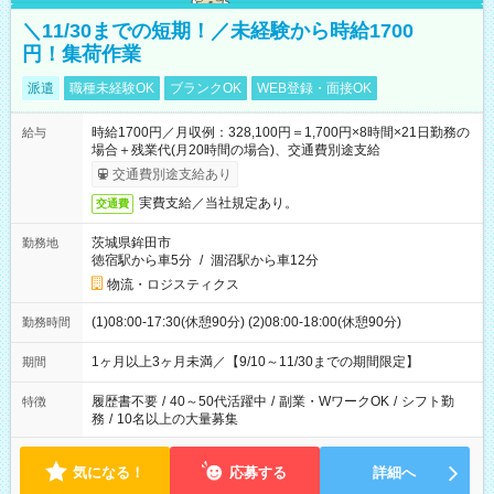
＼11/30までの短期！／未経験から時給1700
円！集荷作業
派遣
職種未経験OK
ブランクOK
WEB登録・面接OK
時給1700円／月収例：328,100円＝1,700円×8時間×21日勤務の
給与
場合＋残業代(月20時間の場合)、交通費別途支給
交通費別途支給あり
実費支給／当社規定あり。
交通費
茨城県鉾田市
勤務地
徳宿駅から車5分
/
涸沼駅から車12分
物流・ロジスティクス
(1)08:00-17:30(休憩90分) (2)08:00-18:00(休憩90分)
勤務時間
1ヶ月以上3ヶ月未満／【9/10～11/30までの期間限定】
期間
履歴書不要
/
40～50代活躍中
/
副業・WワークOK
/
シフト勤
特徴
務
/
10名以上の大量募集
気になる！
応募する
詳細へ