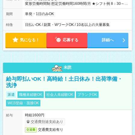
変形労働時間制 想定労働時間160時間/月 ★シフト例 8：30～
19：00
単発・1日のみOK
期間
日払いOK / 副業・WワークOK / 10名以上の大量募集
特徴
気になる！
応募する
詳細へ
未読
給与即払いOK！高時給！土日休み！出荷準備・
洗浄
派遣
職種未経験OK
社会人未経験OK
ブランクOK
WEB登録・面接OK
時給1600円
給与
交通費別途支給あり
交通費支給有り
交通費