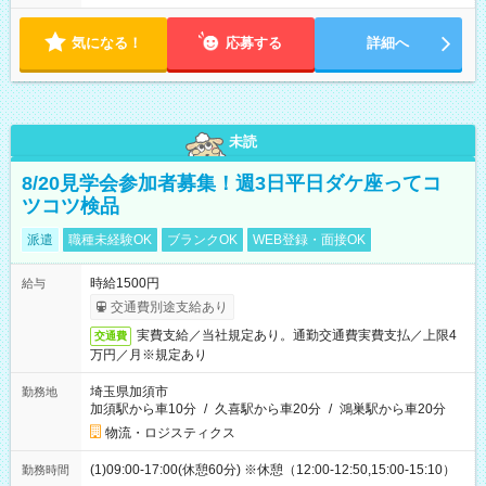
す！ 【シフト例】 ・11:00～14:00 ・16:30～19:00 ・13:00～
18:00 などのように、自由な働き方が可能なお仕事です！
気になる！
応募する
詳細へ
未読
8/20見学会参加者募集！週3日平日ダケ座ってコ
ツコツ検品
派遣
職種未経験OK
ブランクOK
WEB登録・面接OK
時給1500円
給与
交通費別途支給あり
実費支給／当社規定あり。通勤交通費実費支払／上限4
交通費
万円／月※規定あり
埼玉県加須市
勤務地
加須駅から車10分
/
久喜駅から車20分
/
鴻巣駅から車20分
物流・ロジスティクス
(1)09:00-17:00(休憩60分) ※休憩（12:00-12:50,15:00-15:10）
勤務時間