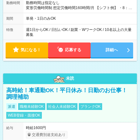
勤務時間は指定なし
勤務時間
変形労働時間制 想定労働時間160時間/月 【シフト例】 ・8：00
～21：00
単発・1日のみOK
期間
週1日からOK / 日払いOK / 副業・WワークOK / 10名以上の大量
特徴
募集
気になる！
応募する
詳細へ
未読
高時給！車通勤OK！平日休み！日勤のお仕事！
調理補助
派遣
職種未経験OK
社会人未経験OK
ブランクOK
WEB登録・面接OK
時給1600円
給与
交通費別途支給あり