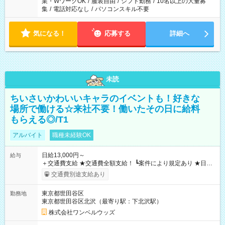
業・WワークOK
/
服装自由
/
シフト勤務
/
10名以上の大量募
集
/
電話対応なし
/
パソコンスキル不要
気になる！
応募する
詳細へ
未読
ちいさいかわいいキャラのイベントも！好きな
場所で働ける☆来社不要！働いたその日に給料
もらえる◎/T1
アルバイト
職種未経験OK
日給13,000円～
給与
＋交通費支給 ★交通費全額支給！ ┗案件により規定あり ★日払
いOK！（規定あり） ┗働いたその日に現金GET♪ お仕事後はコ
交通費別途支給あり
ンビニATMから 日払い分を引き落とせます！ 【試用期間】試
用期間なし
東京都世田谷区
勤務地
東京都世田谷区北沢（最寄り駅：下北沢駅）
株式会社ワンベルウッズ