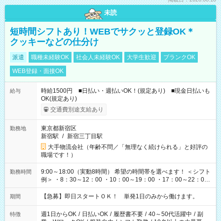
未読
短時間シフトあり！WEBでサクッと登録OK＊
クッキーなどの仕分け
派遣
職種未経験OK
社会人未経験OK
大学生歓迎
ブランクOK
WEB登録・面接OK
時給1500円 ■日払い・週払いOK！(規定あり) ■現金日払いも
給与
OK(規定あり)
交通費別途支給あり
東京都新宿区
勤務地
新宿駅
/
新宿三丁目駅
大手物流会社（年齢不問／「無理なく続けられる」と好評の
職場です！）
9:00～18:00（実動8時間） 希望の時間帯を選べます！ ＜シフト
勤務時間
例＞ ・8：30～12：00 ・10：00～19：00 ・17：00～22：00
・13：00～22：00 ・22：00～翌6：00 など
【急募】即日スタートＯＫ！ 単発1日のみから働けます。
期間
週1日からOK
/
日払いOK
/
履歴書不要
/
40～50代活躍中
/
副
特徴