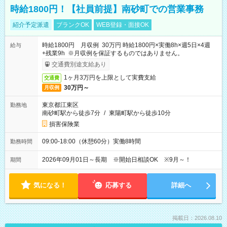
時給1800円！【社員前提】南砂町での営業事務
紹介予定派遣
ブランクOK
WEB登録・面接OK
時給1800円 月収例 30万円 時給1800円×実働8h×週5日×4週
給与
+残業9h ※月収例を保証するものではありません。
交通費別途支給あり
1ヶ月3万円を上限として実費支給
交通費
30万円～
月収例
東京都江東区
勤務地
南砂町駅から徒歩7分
/
東陽町駅から徒歩10分
損害保険業
09:00-18:00（休憩60分）実働8時間
勤務時間
2026年09月01日～長期 ※開始日相談OK ※9月～！
期間
気になる！
応募する
詳細へ
掲載日：2026.08.10