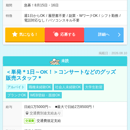
急募！8月15日・16日
期間
週1日からOK
/
履歴書不要
/
副業・WワークOK
/
シフト勤務
/
特徴
電話対応なし
/
パソコンスキル不要
気になる！
応募する
詳細へ
掲載日：2026.08.10
未読
＜単発＊1日～OK！＞コンサートなどのグッズ
販売スタッフ＊
アルバイト
職種未経験OK
社会人未経験OK
大学生歓迎
ブランクOK
WEB登録・面接OK
日給1万5000円～ ■最大で日給2万8500円！
給与
交通費別途支給あり
交通費規定支給
交通費