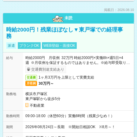
掲載日：2026.08.10
未読
時給2000円！残業ほぼなし▼東戸塚での経理事
務
派遣
ブランクOK
WEB登録・面接OK
時給2000円 月収例 32万円 時給2000円×実働8h×週5日×4
給与
週 ※月収例を保証するものではありません。※給与即受取りサ
ービス利用可（利用条件有）
交通費別途支給あり
1ヶ月3万円を上限として実費支給
交通費
30万円～
月収例
横浜市戸塚区
勤務地
東戸塚駅から徒歩5分
不動産業
09:00-18:00（休憩60分）実働8時間（残業少なめ！）
勤務時間
2026年08月24日～長期 ※開始日相談OK ※8月～！
期間