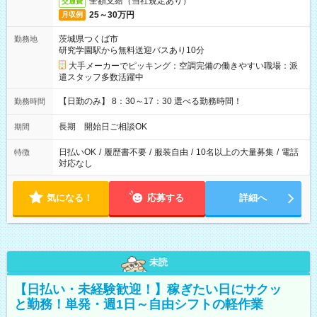
全額支給（当社規定あり）
交通費
25～30万円
月収例
茨城県つくば市
勤務地
研究学園駅から無料送迎バスあり10分
大手メーカーでピッキング：空調完備の働きやすい職場：派
遣スタッフ多数活躍中
【日勤のみ】 8：30～17：30 選べる勤務時間！
勤務時間
長期 開始日ご相談OK
期間
日払いOK
/
履歴書不要
/
服装自由
/
10名以上の大量募集
/
電話
特徴
対応なし
気になる！
応募する
詳細へ
未読
【日払い・未経験歓迎！】稼ぎたい日にサクッ
と勤務！単発・週1日～自由シフトの軽作業