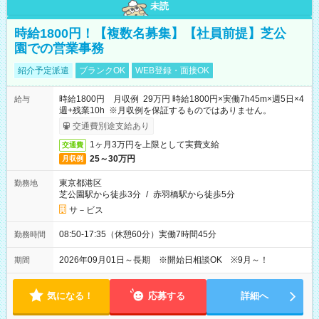
未読
時給1800円！【複数名募集】【社員前提】芝公
園での営業事務
紹介予定派遣
ブランクOK
WEB登録・面接OK
時給1800円 月収例 29万円 時給1800円×実働7h45m×週5日×4
給与
週+残業10h ※月収例を保証するものではありません。
交通費別途支給あり
1ヶ月3万円を上限として実費支給
交通費
25～30万円
月収例
東京都港区
勤務地
芝公園駅から徒歩3分
/
赤羽橋駅から徒歩5分
サ－ビス
08:50-17:35（休憩60分）実働7時間45分
勤務時間
2026年09月01日～長期 ※開始日相談OK ※9月～！
期間
気になる！
応募する
詳細へ