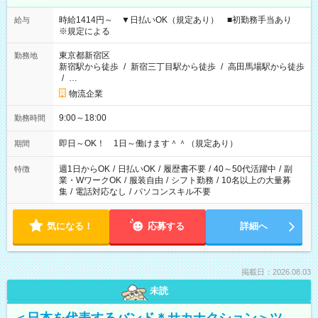
時給1414円～ ▼日払いOK（規定あり） ■初勤務手当あり
給与
※規定による
東京都新宿区
勤務地
新宿駅から徒歩
/
新宿三丁目駅から徒歩
/
高田馬場駅から徒歩
/
…
物流企業
9:00～18:00
勤務時間
即日～OK！ 1日～働けます＾＾（規定あり）
期間
週1日からOK
/
日払いOK
/
履歴書不要
/
40～50代活躍中
/
副
特徴
業・WワークOK
/
服装自由
/
シフト勤務
/
10名以上の大量募
集
/
電話対応なし
/
パソコンスキル不要
気になる！
応募する
詳細へ
掲載日：2026.08.03
未読