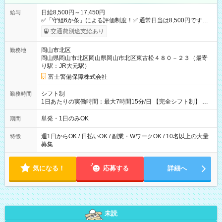
日給8,500円～17,450円
給与
✅「守組6か条」による評価制度！✅ 通常日当は8,500円ですが
上記評価制度により「S級隊員」と認定されれば10,000円の日当
交通費別途支給あり
を支給します。 (1)上記勤務者が交通2級資格者の場合10,000円
+1500円＝11,500円 (2)上記現場が深夜の場合 11,500×1.25＝
岡山市北区
勤務地
14,375円 (3)上記現場が日祝深夜の場合 17,250円 (4)上記勤務
岡山県岡山市北区岡山県岡山市北区東古松４８０－２３（最寄
者が現場までの運転者の場合17,250+200円＝17,450円 -----------
り駅：JR大元駅）
------------------------------- *最高日当額 17,450円* （実働時間5
時間の場合、時給3,490円） ------------------------------------------ よ
富士警備保障株式会社
り上位の資格取得やリーダー手当を取得すると ”さらに”加算さ
れます！ ※日当支給時振込手数料等は一切ありません。 【試用
シフト制
勤務時間
期間】試用期間なし
1日あたりの実働時間：最大7時間15分/日 【完全シフト制】 例
(1) 8：00~17:00（休憩１h） 例(2) 13:00~16:00（早上がりでも
全額支給！） 例(3) 21:00~5:00（夜勤なら日当1.25倍！！）
単発・1日のみOK
期間
週1日からOK / 日払いOK / 副業・WワークOK / 10名以上の大量
特徴
募集
気になる！
応募する
詳細へ
未読