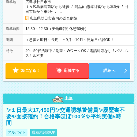
広島県廿日市市
勤務地
ＪＡ広島病院前駅から徒歩
/
阿品(山陽本線)駅から車6分
/
廿
日市駅から車9分
/
…
広島県廿日市市内の総合病院
15:30～22:30（実働6時間 休憩60分）
勤務時間
＜急募＞即日～長期 ＊9月～10月～開始日相談OK！
期間
40～50代活躍中
/
副業・WワークOK
/
電話対応なし
/
パソコン
特徴
スキル不要
気になる！
応募する
詳細へ
未読
✨１日最大17,450円✨交通誘導警備員✨履歴書不
要✨面接確約！合格率ほぼ100％✨平均実働5時
間
アルバイト
職種未経験OK