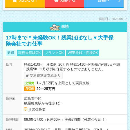
気になる！
応募する
詳細へ
掲載日：2026.08.07
未読
17時まで＊未経験OK！残業ほぼなし▼大手保
険会社でお仕事
派遣
職種未経験OK
ブランクOK
WEB登録・面接OK
時給1410円 月収例 20万円 時給1410円×実働7h×週5日×4週
給与
+残業5h ※月収例を保証するものではありません。
交通費別途支給あり
1ヶ月3万円を上限として実費支給
交通費
20～25万円
月収例
広島市中区
勤務地
紙屋町東駅から徒歩1分
損害保険業
09:00-17:00（休憩60分）実働7時間（残業少なめ！）
勤務時間