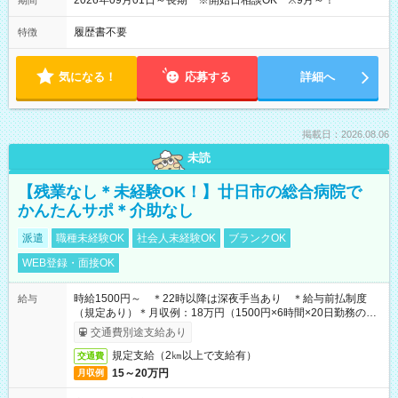
2026年09月01日～長期 ※開始日相談OK ※9月～！
期間
履歴書不要
特徴
気になる！
応募する
詳細へ
掲載日：2026.08.06
未読
【残業なし＊未経験OK！】廿日市の総合病院で
かんたんサポ＊介助なし
派遣
職種未経験OK
社会人未経験OK
ブランクOK
WEB登録・面接OK
時給1500円～ ＊22時以降は深夜手当あり ＊給与前払制度
給与
（規定あり）＊月収例：18万円（1500円×6時間×20日勤務の場
合）
交通費別途支給あり
規定支給（2㎞以上で支給有）
交通費
15～20万円
月収例