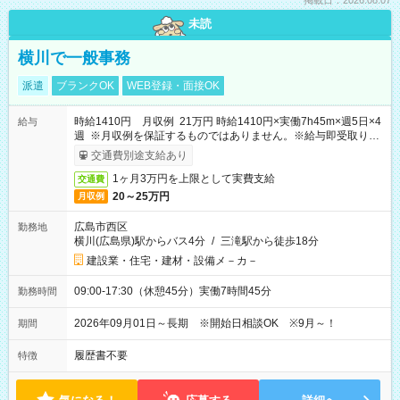
掲載日：2026.08.07
未読
横川で一般事務
派遣
ブランクOK
WEB登録・面接OK
時給1410円 月収例 21万円 時給1410円×実働7h45m×週5日×4
給与
週 ※月収例を保証するものではありません。※給与即受取りサ
ービス利用可（利用条件有）
交通費別途支給あり
1ヶ月3万円を上限として実費支給
交通費
20～25万円
月収例
広島市西区
勤務地
横川(広島県)駅からバス4分
/
三滝駅から徒歩18分
建設業・住宅・建材・設備メ－カ－
09:00-17:30（休憩45分）実働7時間45分
勤務時間
2026年09月01日～長期 ※開始日相談OK ※9月～！
期間
履歴書不要
特徴