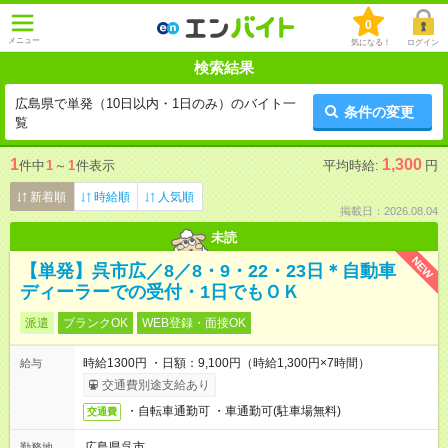
0
メニュー
気になる！
ログイン
検索結果
広島県で単発（10日以内・1日のみ）のバイト一
条件の変更
覧
1
1,300
件中
1
～
1
件表示
平均時給:
円
新着順
時給順
人気順
掲載日：2026.08.04
未読
NEW
【単発】呉市広／8／8・9・22・23日＊自動車
ディーラーでの受付・1日でもＯＫ
派遣
ブランクOK
WEB登録・面接OK
時給1300円 ・日額：9,100円（時給1,300円×7時間）
給与
交通費別途支給あり
・自転車通勤可 ・車通勤可(駐車場無料)
交通費
広島県呉市
勤務地