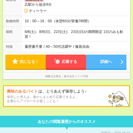
広駅から徒歩9分
ディーラー
10：00～18：00（休憩60分/実働7時間）
勤務時間
8/8(土)、8/9(日)、22日(土)、23日(日)の期間限定 1日のみも歓
期間
迎！
履歴書不要
/
40～50代活躍中
/
服装自由
特徴
気になる！
応募する
詳細へ
掲載元企業名
株式会社メイツ中国
興味のあるバイト
は、とりあえず保存しよう♪
保存した求人は、後からまとめて応募できるよ。
企業からアプローチが届くことも！
あなたの閲覧履歴からのオススメ