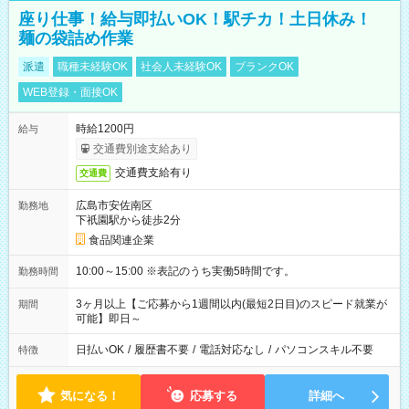
座り仕事！給与即払いOK！駅チカ！土日休み！
麺の袋詰め作業
派遣
職種未経験OK
社会人未経験OK
ブランクOK
WEB登録・面接OK
時給1200円
給与
交通費別途支給あり
交通費支給有り
交通費
広島市安佐南区
勤務地
下祇園駅から徒歩2分
食品関連企業
10:00～15:00 ※表記のうち実働5時間です。
勤務時間
3ヶ月以上【ご応募から1週間以内(最短2日目)のスピード就業が
期間
可能】即日～
日払いOK
/
履歴書不要
/
電話対応なし
/
パソコンスキル不要
特徴
気になる！
応募する
詳細へ