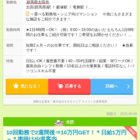
群馬県太田市
勤務地
太田(群馬県)駅
/
藪塚駅
/
竜舞駅
/
…
＜選べる勤務地＞シニア向けマンション ※他にもさまざま
な施設をご紹介できます！
★1日4時間～OK！ （例）9:00～18:00のあいだ もちろん1日8時
勤務時間
間のお仕事もご紹介可能です！ご希望をお聞かせください！ ★
家庭の都合でお休みが必要な場合も遠慮なくご相談ください。
※週最低15時間以上の勤務が必要です
短期2ヵ月～のお仕事です。開始日はご相談ください！ ★急募
期間
です！
日払いOK
/
履歴書不要
/
40～50代活躍中
/
副業・WワークOK
/
特徴
服装自由
/
シフト勤務
/
10名以上の大量募集
/
電話対応なし
/
パ
ソコンスキル不要
気になる！
応募する
詳細へ
掲載元企業名
株式会社ネオキャリア ナイス！介護事業部
掲載日：2026.08.06
未読
NEW
10回勤務で2週間後⇒10万円GET！＊日給1万円
～＊声掛けや道案内