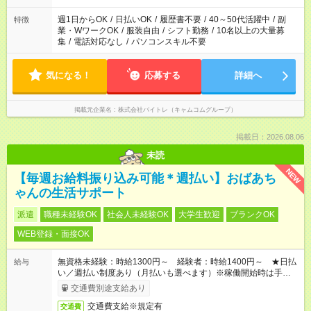
週1日からOK
/
日払いOK
/
履歴書不要
/
40～50代活躍中
/
副
特徴
業・WワークOK
/
服装自由
/
シフト勤務
/
10名以上の大量募
集
/
電話対応なし
/
パソコンスキル不要
気になる！
応募する
詳細へ
掲載元企業名
株式会社バイトレ（キャムコムグループ）
掲載日：2026.08.06
未読
NEW
【毎週お給料振り込み可能＊週払い】おばあち
ゃんの生活サポート
派遣
職種未経験OK
社会人未経験OK
大学生歓迎
ブランクOK
WEB登録・面接OK
無資格未経験：時給1300円～ 経験者：時給1400円～ ★日払
給与
い／週払い制度あり（月払いも選べます）※稼働開始時は手続き
完了次第のお支払いとなります。
交通費別途支給あり
交通費支給※規定有
交通費