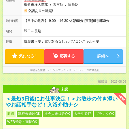
群馬県邑楽郡
勤務地
板倉東洋大前駅
/
古河駅
/
田島駅
空調ありの職場!
【日中の勤務】 9:00～16:30 休憩60分 [実働]6時間30分
勤務時間
即日～長期
期間
履歴書不要
/
電話対応なし
/
パソコンスキル不要
特徴
気になる！
応募する
詳細へ
掲載元企業名
パーソルファクトリーパートナーズ株式会社
掲載日：2026.08.06
未読
NEW
＜最短3日後にお仕事決定！＞お散歩の付き添い
やお話相手など！入浴介助ナシ
派遣
職種未経験OK
社会人未経験OK
大学生歓迎
ブランクOK
WEB登録・面接OK