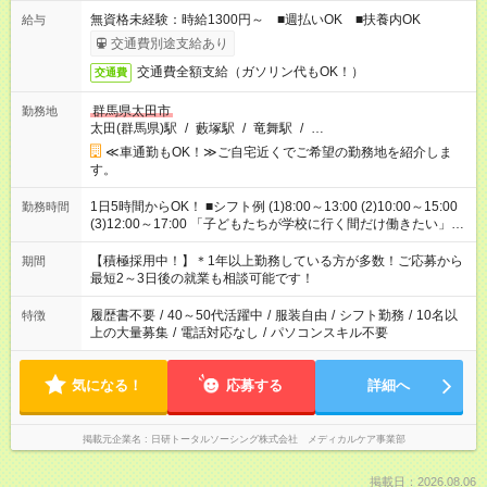
無資格未経験：時給1300円～ ■週払いOK ■扶養内OK
給与
交通費別途支給あり
交通費全額支給（ガソリン代もOK！）
交通費
群馬県太田市
勤務地
太田(群馬県)駅
/
藪塚駅
/
竜舞駅
/
…
≪車通勤もOK！≫ご自宅近くでご希望の勤務地を紹介しま
す。
1日5時間からOK！ ■シフト例 (1)8:00～13:00 (2)10:00～15:00
勤務時間
(3)12:00～17:00 「子どもたちが学校に行く間だけ働きたい」
「余裕を持って夕飯の準備がしたい」 「午前中は働いて、午後
はプライベートの時間にしたい」 など、ご希望を教えてくださ
【積極採用中！】＊1年以上勤務している方が多数！ご応募から
期間
いね。 ※Wワーク希望の方へ 今ご覧のお仕事で希望する勤務時
最短2～3日後の就業も相談可能です！
間と、もう1つのお仕事の勤務時間。 合計で週40時間を超える
場合は応募できません。
履歴書不要
/
40～50代活躍中
/
服装自由
/
シフト勤務
/
10名以
特徴
上の大量募集
/
電話対応なし
/
パソコンスキル不要
気になる！
応募する
詳細へ
掲載元企業名
日研トータルソーシング株式会社 メディカルケア事業部
掲載日：2026.08.06