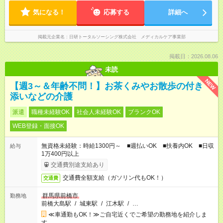
気になる！
応募する
詳細へ
掲載元企業名
日研トータルソーシング株式会社 メディカルケア事業部
掲載日：2026.08.06
未読
NEW
【週3～＆年齢不問！】お茶くみやお散歩の付き
添いなどの介護
派遣
職種未経験OK
社会人未経験OK
ブランクOK
WEB登録・面接OK
無資格未経験：時給1300円～ ■週払いOK ■扶養内OK ■日収
給与
1万400円以上
交通費別途支給あり
交通費全額支給（ガソリン代もOK！）
交通費
群馬県前橋市
勤務地
前橋大島駅
/
城東駅
/
江木駅
/
…
≪車通勤もOK！≫ご自宅近くでご希望の勤務地を紹介しま
す。