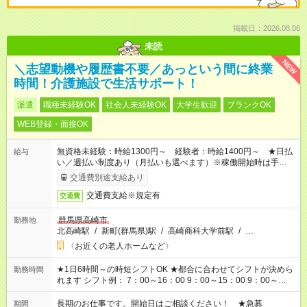
掲載日：2026.08.06
未読
NEW
＼志望動機や履歴書不要／あっという間に終業
時間！介護施設で生活サポート！
派遣
職種未経験OK
社会人未経験OK
大学生歓迎
ブランクOK
WEB登録・面接OK
無資格未経験：時給1300円～ 経験者：時給1400円～ ★日払
給与
い／週払い制度あり（月払いも選べます）※稼働開始時は手続き
完了次第のお支払いとなります。
交通費別途支給あり
交通費支給※規定有
交通費
群馬県高崎市
勤務地
北高崎駅
/
新町(群馬県)駅
/
高崎商科大学前駅
/
…
〈お近くの老人ホームなど〉
★1日6時間～の時短シフトOK ★都合に合わせてシフトが決めら
勤務時間
れます シフト例： 7：00～16：00 9：00～15：00 9：00～
18：00 11：00～20：00 など ※Wワークの場合、他のお仕事と
合わせ週40時間超の就業はご案内できません ※法令に基づき、
長期のお仕事です。開始日はご相談ください！ ★急募
期間