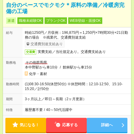
自分のペースでモクモク＊原料の準備／冷暖房完
備の工場
派遣
職種未経験OK
ブランクOK
WEB登録・面接OK
時給1250円／月収例：196,875円＝1,250円×7時間30分×21日勤
給与
務の場合 ※残業代、交通費別途支給
交通費別途支給あり
実費支給／当社規定あり。交通費支給あり
交通費
その他群馬県
勤務地
本中野駅から車10分
/
館林駅から車15分
化学・素材
(1)08:30-16:50(休憩50分) ※休憩時間：12:10-12:50、15:10-
勤務時間
15:20／計50分
3ヶ月以上／即日～長期（2ヶ月更新）
期間
履歴書不要
/
40～50代活躍中
特徴
気になる！
応募する
詳細へ