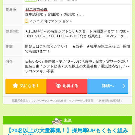
群馬県前橋市
勤務地
群馬総社駅
/
駒形駅
/
粕川駅
/
…
＜シニア向けマンション＞
★1日6時間～の時短シフトOK ★スタート時間選べます！ 7:00～
勤務時間
16:00 9:00～17:00 11:00～19:00 など 残業なし！ ※Wワークの
場合、他のお仕事と合わせ週40時間超の就業はご案内できませ
ん ※法令に基づき、週20時間以上勤務は社会保険への加入対象
開始日はご相談ください！ ★急募 ★職場が気に入れば、長期
期間
となります ※労働者派遣法（日雇い派遣の原則禁止）により、
でも働けます！
短時間・短期間の就業はご案内が難しい場合があります
日払いOK
/
履歴書不要
/
40～50代活躍中
/
副業・WワークOK
/
特徴
服装自由
/
シフト勤務
/
10名以上の大量募集
/
電話対応なし
/
パ
ソコンスキル不要
気になる！
応募する
詳細へ
掲載元企業名
マンパワーグループ株式会社 ケアサービス事業部 （医療福祉介護関連）
未読
【20名以上の大量募集！】採用率UPもくもく組み