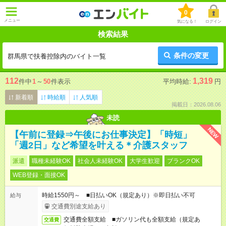
0
メニュー
気になる！
ログイン
検索結果
条件の変更
群馬県で扶養控除内のバイト一覧
112
1,319
件中
1
～
50
件表示
平均時給:
円
新着順
時給順
人気順
掲載日：2026.08.06
未読
NEW
【午前に登録⇒午後にお仕事決定】「時短」
「週2日」など希望を叶える＊介護スタッフ
派遣
職種未経験OK
社会人未経験OK
大学生歓迎
ブランクOK
WEB登録・面接OK
時給1550円～ ■日払いOK（規定あり）※即日払い不可
給与
交通費別途支給あり
交通費全額支給 ■ガソリン代も全額支給（規定あ
交通費