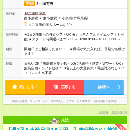
5～10万円
月収例
群馬県邑楽郡
勤務地
西小泉駅
/
東小泉駅
/
小泉町(群馬県)駅
＜ご近所の老人ホームなど＞
★1日6時間～の時短シフトOK ★もちろんフルタイムシフトも可
勤務時間
能 ★スタート時間選べます 7:00～16:00 9:00～18:00 11:00～
20:00 など 残業なし！ ※Wワークの場合、他のお仕事と合わせ
週40時間超の就業はご案内できません ※法令に基づき、週20時
開始日はご相談ください！ ★職場が気に入れば、長期でも働け
期間
間以上勤務は社会保険への加入対象となります ※労働者派遣法
ます！
（日雇い派遣の原則禁止）により、短時間・短期間の就業はご
案内が難しい場合があります
日払いOK
/
履歴書不要
/
40～50代活躍中
/
副業・WワークOK
/
特徴
服装自由
/
シフト勤務
/
10名以上の大量募集
/
電話対応なし
/
パ
ソコンスキル不要
気になる！
応募する
詳細へ
掲載元企業名
マンパワーグループ株式会社 ケアサービス事業部 （医療福祉介護関連）
掲載日：2026.08.06
未読
NEW