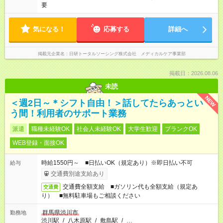
要
気になる！
応募する
詳細へ
掲載元企業名
日研トータルソーシング株式会社 メディカルケア事業部
掲載日：2026.08.06
未読
NEW
＜週2日～＊シフト自由！＞話してたらあっとい
う間！利用者のサポート業務
派遣
職種未経験OK
社会人未経験OK
大学生歓迎
ブランクOK
WEB登録・面接OK
時給1550円～ ■日払いOK（規定あり）※即日払い不可
給与
交通費別途支給あり
交通費全額支給 ■ガソリン代も全額支給（規定あ
交通費
り） ■無料駐車場もご相談ください
群馬県渋川市
勤務地
渋川駅
/
八木原駅
/
敷島駅
/
…