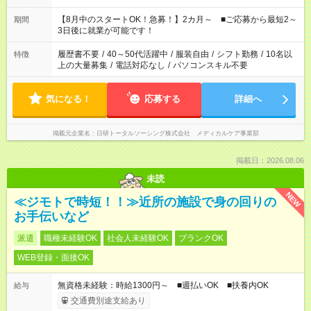
と休みを合わせたい」 「余裕を持って夕飯の準備がしたい」
「できれば残業はしたくない」 など、ご希望を教えてください
【8月中のスタートOK！急募！】2カ月～ ■ご応募から最短2～
期間
ね。 ※Wワーク希望の方へ 今ご覧のお仕事で希望する勤務時間
3日後に就業が可能です！
と、もう1つのお仕事の勤務時間。 合計で週40時間を超える場
合は応募できません。
履歴書不要
/
40～50代活躍中
/
服装自由
/
シフト勤務
/
10名以
特徴
上の大量募集
/
電話対応なし
/
パソコンスキル不要
気になる！
応募する
詳細へ
掲載元企業名
日研トータルソーシング株式会社 メディカルケア事業部
掲載日：2026.08.06
未読
NEW
≪ジモトで時短！！≫近所の施設で身の回りの
お手伝いなど
派遣
職種未経験OK
社会人未経験OK
ブランクOK
WEB登録・面接OK
無資格未経験：時給1300円～ ■週払いOK ■扶養内OK
給与
交通費別途支給あり