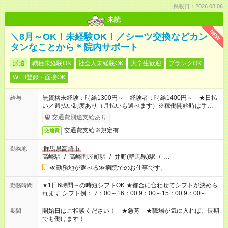
掲載日：2026.08.06
未読
NEW
＼8月～OK！未経験OK！／シーツ交換などカン
タンなことから＊院内サポート
派遣
職種未経験OK
社会人未経験OK
大学生歓迎
ブランクOK
WEB登録・面接OK
無資格未経験：時給1300円～ 経験者：時給1400円～ ★日払
給与
い／週払い制度あり（月払いも選べます）※稼働開始時は手続き
完了次第のお支払いとなります。
交通費別途支給あり
交通費支給※規定有
交通費
群馬県高崎市
勤務地
高崎駅
/
高崎問屋町駅
/
井野(群馬県)駅
/
…
≪勤務地が選べる≫病院でのお仕事です。
★1日6時間～の時短シフトOK ★都合に合わせてシフトが決めら
勤務時間
れます シフト例： 7：00～16：00 9：00～15：00 9：00～
18：00 11：00～20：00 など ※Wワークの場合、他のお仕事と
合わせ週40時間超の就業はご案内できません ※法令に基づき、
開始日はご相談ください！ ★急募 ★職場が気に入れば、長期
期間
週20時間以上勤務は社会保険への加入対象となります ※労働者
でも働けます！
派遣法（日雇い派遣の原則禁止）により、短時間・短期間の就