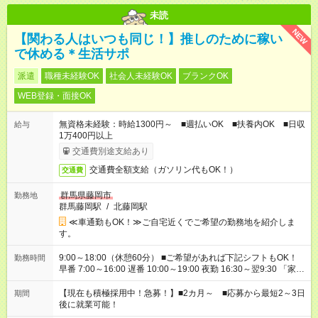
未読
NEW
【関わる人はいつも同じ！】推しのために稼い
で休める＊生活サポ
派遣
職種未経験OK
社会人未経験OK
ブランクOK
WEB登録・面接OK
無資格未経験：時給1300円～ ■週払いOK ■扶養内OK ■日収
給与
1万400円以上
交通費別途支給あり
交通費全額支給（ガソリン代もOK！）
交通費
群馬県藤岡市
勤務地
群馬藤岡駅
/
北藤岡駅
≪車通勤もOK！≫ご自宅近くでご希望の勤務地を紹介しま
す。
9:00～18:00（休憩60分） ■ご希望があれば下記シフトもOK！
勤務時間
早番 7:00～16:00 遅番 10:00～19:00 夜勤 16:30～翌9:30 「家族
と休みを合わせたい」 「余裕を持って夕飯の準備がしたい」
「できれば残業はしたくない」 など、ご希望を教えてください
【現在も積極採用中！急募！】■2カ月～ ■応募から最短2～3日
期間
ね。 ※Wワーク希望の方へ 今ご覧のお仕事で希望する勤務時間
後に就業可能！
と、もう1つのお仕事の勤務時間。 合計で週40時間を超える場