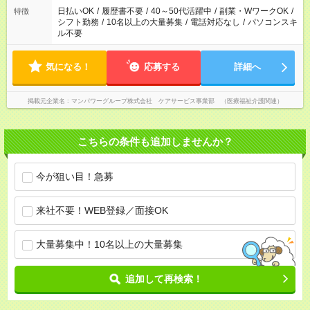
業はご案内が難しい場合があります
日払いOK
/
履歴書不要
/
40～50代活躍中
/
副業・WワークOK
/
特徴
シフト勤務
/
10名以上の大量募集
/
電話対応なし
/
パソコンスキ
ル不要
気になる！
応募する
詳細へ
掲載元企業名
マンパワーグループ株式会社 ケアサービス事業部 （医療福祉介護関連）
こちらの条件も追加しませんか？
今が狙い目！急募
来社不要！WEB登録／面接OK
大量募集中！10名以上の大量募集
追加して再検索！