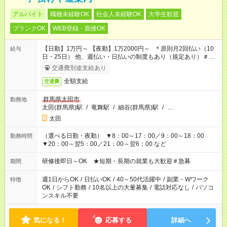
アルバイト
職種未経験OK
社会人未経験OK
大学生歓迎
ブランクOK
WEB登録・面接OK
【日勤】1万円～ 【夜勤】1万2000円～ ＊原則月2回払い（10
給与
日・25日） 他、週払い・日払いの制度もあり（規定あり）＃日
収1万円以上
交通費別途支給あり
全額支給
交通費
群馬県太田市
勤務地
太田(群馬県)駅
/
竜舞駅
/
細谷(群馬県)駅
/
…
太田
（選べる日勤・夜勤） ▼8：00～17：00／9：00～18：00
勤務時間
▼20：00～翌5：00／21：00～翌6：00 など
研修後即日～OK ★短期・長期の就業も大歓迎＃急募
期間
週1日からOK
/
日払いOK
/
40～50代活躍中
/
副業・Wワーク
特徴
OK
/
シフト勤務
/
10名以上の大量募集
/
電話対応なし
/
パソコ
ンスキル不要
気になる！
応募する
詳細へ