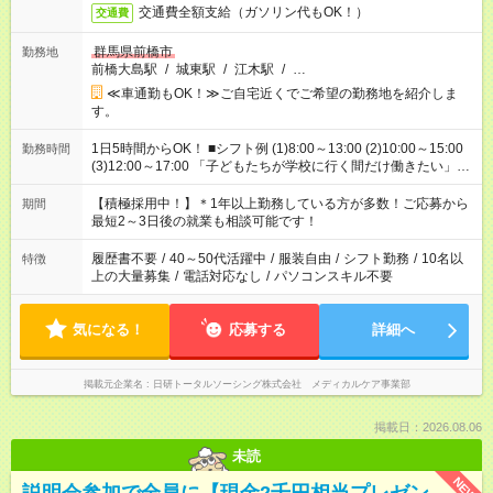
交通費全額支給（ガソリン代もOK！）
交通費
群馬県前橋市
勤務地
前橋大島駅
/
城東駅
/
江木駅
/
…
≪車通勤もOK！≫ご自宅近くでご希望の勤務地を紹介しま
す。
1日5時間からOK！ ■シフト例 (1)8:00～13:00 (2)10:00～15:00
勤務時間
(3)12:00～17:00 「子どもたちが学校に行く間だけ働きたい」
「余裕を持って夕飯の準備がしたい」 「午前中は働いて、午後
はプライベートの時間にしたい」 など、ご希望を教えてくださ
【積極採用中！】＊1年以上勤務している方が多数！ご応募から
期間
いね。 ※Wワーク希望の方へ 今ご覧のお仕事で希望する勤務時
最短2～3日後の就業も相談可能です！
間と、もう1つのお仕事の勤務時間。 合計で週40時間を超える
場合は応募できません。
履歴書不要
/
40～50代活躍中
/
服装自由
/
シフト勤務
/
10名以
特徴
上の大量募集
/
電話対応なし
/
パソコンスキル不要
気になる！
応募する
詳細へ
掲載元企業名
日研トータルソーシング株式会社 メディカルケア事業部
掲載日：2026.08.06
未読
NEW