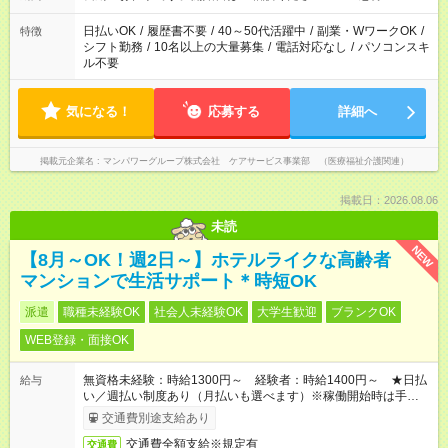
週20時間以上勤務は社会保険への加入対象となります ※労働者
派遣法（日雇い派遣の原則禁止）により、短時間・短期間の就
日払いOK
/
履歴書不要
/
40～50代活躍中
/
副業・WワークOK
/
特徴
業はご案内が難しい場合があります
シフト勤務
/
10名以上の大量募集
/
電話対応なし
/
パソコンスキ
ル不要
気になる！
応募する
詳細へ
掲載元企業名
マンパワーグループ株式会社 ケアサービス事業部 （医療福祉介護関連）
掲載日：2026.08.06
未読
NEW
【8月～OK！週2日～】ホテルライクな高齢者
マンションで生活サポート＊時短OK
派遣
職種未経験OK
社会人未経験OK
大学生歓迎
ブランクOK
WEB登録・面接OK
無資格未経験：時給1300円～ 経験者：時給1400円～ ★日払
給与
い／週払い制度あり（月払いも選べます）※稼働開始時は手続き
完了次第のお支払いとなります。
交通費別途支給あり
交通費全額支給※規定有
交通費