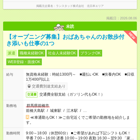
掲載元企業名
ランスタッド株式会社 北日本エリア
掲載日：2026.08.06
未読
NEW
【オープニング募集】おばあちゃんのお散歩付
き添いも仕事の1つ
派遣
職種未経験OK
社会人未経験OK
ブランクOK
WEB登録・面接OK
無資格未経験：時給1300円～ ■週払いOK ■扶養内OK ■日収
給与
1万400円以上
交通費別途支給あり
交通費全額支給（ガソリン代もOK！）
交通費
群馬県前橋市
勤務地
前橋大島駅
/
城東駅
/
江木駅
/
…
≪車通勤もOK！≫ご自宅近くでご希望の勤務地を紹介しま
す。
9:00～18:00（休憩60分） ■ご希望があれば下記シフトもOK！
勤務時間
早番 7:00～16:00 遅番 10:00～19:00 夜勤 16:30～翌9:30 「家族