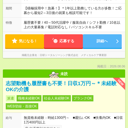
「余裕を持って夕飯の準備がしたい」 「午前中は働いて、午後
はプライベートの時間にしたい」 など、ご希望を教えてくださ
【積極採用中！急募！】＊1年以上勤務している方が多数！ご応
期間
いね。 ※Wワーク希望の方へ 今ご覧のお仕事で希望する勤務時
募から最短2～3日後の就業も相談可能です！
間と、もう1つのお仕事の勤務時間。 合計で週40時間を超える
場合は応募できません。
履歴書不要
/
40～50代活躍中
/
服装自由
/
シフト勤務
/
10名以
特徴
上の大量募集
/
電話対応なし
/
パソコンスキル不要
気になる！
応募する
詳細へ
掲載元企業名
日研トータルソーシング株式会社 メディカルケア事業部
掲載日：2026.08.06
未読
NEW
志望動機も履歴書も不要！日収1万円～＊未経験
OKの介護
派遣
職種未経験OK
社会人未経験OK
ブランクOK
WEB登録・面接OK
無資格未経験：時給1300円～ ■週払いOK ■扶養内OK ■日収
給与
1万400円以上