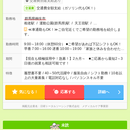
交通費別途支給あり
交通費全額支給（ガソリン代もOK！）
交通費
群馬県桐生市
勤務地
相老駅
/
運動公園(群馬県)駅
/
天王宿駅
/
…
≪車通勤もOK！≫ご自宅近くでご希望の勤務地を紹介しま
す。
9:00～18:00（休憩60分） ■ご希望があれば下記シフトもOK！
勤務時間
早番 7:00～16:00 遅番 10:00～19:00 「家族と休みを合わせた
い」 「余裕を持って夕飯の準備がしたい」 「できれば残業はし
たくない」 など、ご希望を教えてくださいね。 ※Wワーク希望
【現在も積極採用中！急募！】2カ月～ ■ご応募から最短2～3
期間
の方へ 今ご覧のお仕事で希望する勤務時間と、もう1つのお仕事
日後の就業も相談可能です！
の勤務時間。 合計で週40時間を超える場合は応募できません。
履歴書不要
/
40～50代活躍中
/
服装自由
/
シフト勤務
/
10名以
特徴
上の大量募集
/
電話対応なし
/
パソコンスキル不要
気になる！
応募する
詳細へ
掲載元企業名
日研トータルソーシング株式会社 メディカルケア事業部
未読