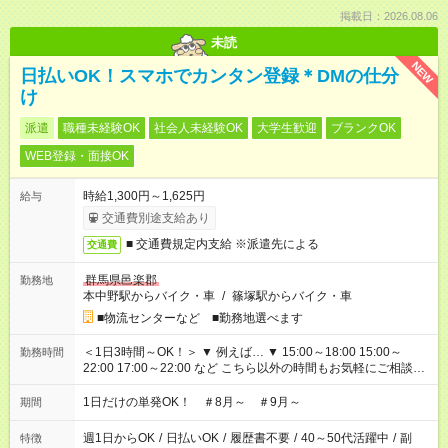
掲載日：2026.08.06
未読
NEW
日払いOK！スマホでカンタン登録＊DMの仕分
け
派遣
職種未経験OK
社会人未経験OK
大学生歓迎
ブランクOK
WEB登録・面接OK
時給1,300円～1,625円
給与
交通費別途支給あり
■ 交通費規定内支給 ※派遣先による
交通費
群馬県邑楽郡
勤務地
本中野駅からバイク・車
/
篠塚駅からバイク・車
■物流センターなど ■勤務地選べます
＜1日3時間～OK！＞ ▼ 例えば… ▼ 15:00～18:00 15:00～
勤務時間
22:00 17:00～22:00 など こちら以外の時間もお気軽にご相談く
ださい！
1日だけの単発OK！ ＃8月～ ＃9月～
期間
週1日からOK
/
日払いOK
/
履歴書不要
/
40～50代活躍中
/
副
特徴