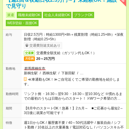
【週2回＆夜勤日収2.5万円～】未経験OK！施設
で見守り
派遣
職種未経験OK
社会人未経験OK
ブランクOK
WEB登録・面接OK
日収2.5万円：時給1300円×8h＋残業割増（時給1.25×8h）+深夜
給与
割増（時給0.25×5h）
交通費別途支給あり
交通費全額支給（ガソリン代もOK！）
交通費
20～25万円
月収例
群馬県桐生市
勤務地
新桐生駅
/
西桐生駅
/
下新田駅
/
…
≪車通勤もOK！≫ご自宅近くでご希望の勤務地を紹介しま
す。
▽シフト例 ・16:30～翌9:30 ・16:30～翌10:30など ※慣れるま
勤務時間
での最初のうちは日勤からのスタート！ ※Wワーク希望の方へ
今ご覧のお仕事で希望する勤務時間と、もう1つのお仕事の勤務
時間。 合計で週40時間を超える場合は応募できません。
【8月中のスタートOK！急募！】2カ月～ ■ご応募から最短2～
期間
3日後に就業が可能です！
週1日からOK
/
履歴書不要
/
40～50代活躍中
/
服装自由
/
シフ
特徴
ト勤務
/
10名以上の大量募集
/
電話対応なし
/
パソコンスキル不