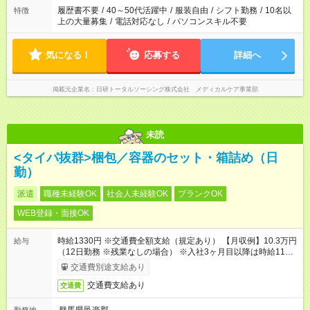
合は応募できません。
履歴書不要
/
40～50代活躍中
/
服装自由
/
シフト勤務
/
10名以
特徴
上の大量募集
/
電話対応なし
/
パソコンスキル不要
気になる！
応募する
詳細へ
掲載元企業名
日研トータルソーシング株式会社 メディカルケア事業部
未読
<タイパ抜群>梱包／容器のセット・箱詰め（日
勤）
派遣
職種未経験OK
社会人未経験OK
ブランクOK
WEB登録・面接OK
時給1330円 ※交通費全額支給（規定あり） 【月収例】10.3万円
給与
（12日勤務 ※残業なしの場合） ※入社3ヶ月目以降は時給1180
円となります。
交通費別途支給あり
交通費支給あり
交通費