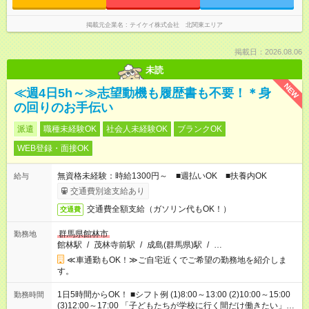
掲載元企業名
テイケイ株式会社 北関東エリア
掲載日：2026.08.06
未読
NEW
≪週4日5h～≫志望動機も履歴書も不要！＊身
の回りのお手伝い
派遣
職種未経験OK
社会人未経験OK
ブランクOK
WEB登録・面接OK
無資格未経験：時給1300円～ ■週払いOK ■扶養内OK
給与
交通費別途支給あり
交通費全額支給（ガソリン代もOK！）
交通費
群馬県館林市
勤務地
館林駅
/
茂林寺前駅
/
成島(群馬県)駅
/
…
≪車通勤もOK！≫ご自宅近くでご希望の勤務地を紹介しま
す。
1日5時間からOK！ ■シフト例 (1)8:00～13:00 (2)10:00～15:00
勤務時間
(3)12:00～17:00 「子どもたちが学校に行く間だけ働きたい」