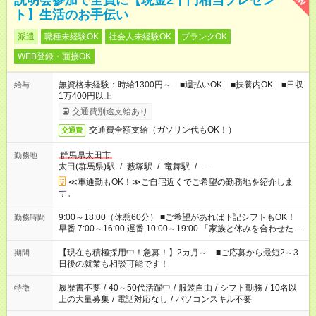
説明会参加で全員に【現金2千円相当プレゼン
ト】生活のお手伝い
派遣
職種未経験OK
社会人未経験OK
ブランクOK
WEB登録・面接OK
無資格未経験：時給1300円～ ■週払いOK ■扶養内OK ■日収
給与
1万400円以上
交通費別途支給あり
交通費全額支給（ガソリン代もOK！）
交通費
群馬県太田市
勤務地
太田(群馬県)駅
/
藪塚駅
/
竜舞駅
/
…
≪車通勤もOK！≫ご自宅近くでご希望の勤務地を紹介しま
す。
9:00～18:00（休憩60分） ■ご希望があれば下記シフトもOK！
勤務時間
早番 7:00～16:00 遅番 10:00～19:00 「家族と休みを合わせた
い」 「余裕を持って夕飯の準備がしたい」 「できれば残業はし
たくない」 など、ご希望を教えてくださいね。 ※Wワーク希望
【現在も積極採用中！急募！】2カ月～ ■ご応募から最短2～3
期間
の方へ 今ご覧のお仕事で希望する勤務時間と、もう1つのお仕事
日後の就業も相談可能です！
の勤務時間。 合計で週40時間を超える場合は応募できません。
履歴書不要
/
40～50代活躍中
/
服装自由
/
シフト勤務
/
10名以
特徴
上の大量募集
/
電話対応なし
/
パソコンスキル不要