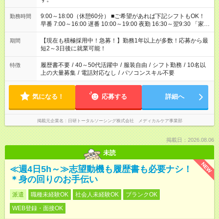
9:00～18:00（休憩60分） ■ご希望があれば下記シフトもOK！
勤務時間
早番 7:00～16:00 遅番 10:00～19:00 夜勤 16:30～翌9:30 「家族
と休みを合わせたい」 「余裕を持って夕飯の準備がしたい」
「できれば残業はしたくない」 など、ご希望を教えてください
【現在も積極採用中！急募！】勤務1年以上が多数！応募から最
期間
ね。 ※Wワーク希望の方へ 今ご覧のお仕事で希望する勤務時間
短2～3日後に就業可能！
と、もう1つのお仕事の勤務時間。 合計で週40時間を超える場
合は応募できません。
履歴書不要
/
40～50代活躍中
/
服装自由
/
シフト勤務
/
10名以
特徴
上の大量募集
/
電話対応なし
/
パソコンスキル不要
気になる！
応募する
詳細へ
掲載元企業名
日研トータルソーシング株式会社 メディカルケア事業部
掲載日：2026.08.06
未読
NEW
≪週4日5h～≫志望動機も履歴書も必要ナシ！
＊身の回りのお手伝い
派遣
職種未経験OK
社会人未経験OK
ブランクOK
WEB登録・面接OK