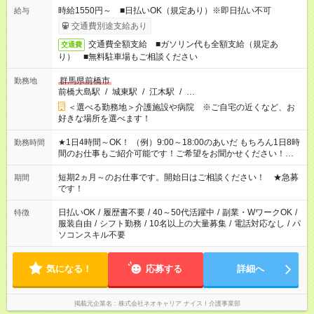
時給1550円～ ■日払いOK（規定あり）※即日払い不可
給与
交通費別途支給あり
交通費全額支給 ■ガソリン代も全額支給（規定あ
交通費
り） ■無料駐車場もご相談ください
群馬県前橋市
勤務地
前橋大島駅
/
城東駅
/
江木駅
/
…
＜選べる勤務地＞介護施設や病院 ※ご自宅の近くなど、お
好きな場所を選べます！
★1日4時間～OK！ （例）9:00～18:00のあいだ もちろん1日8時
勤務時間
間のお仕事もご紹介可能です！ご希望をお聞かせください！★家
庭の都合でお休みが必要な場合も遠慮なくご相談ください。 ※
週最低15時間以上の勤務が必要です
短期2ヵ月～のお仕事です。開始日はご相談ください！ ★急募
期間
です！
日払いOK
/
履歴書不要
/
40～50代活躍中
/
副業・WワークOK
/
特徴
服装自由
/
シフト勤務
/
10名以上の大量募集
/
電話対応なし
/
パ
ソコンスキル不要
気になる！
応募する
詳細へ
掲載元企業名
株式会社ネオキャリア ナイス！介護事業部