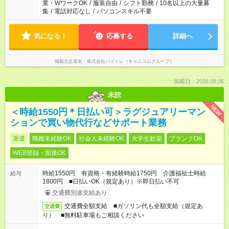
業・WワークOK
/
服装自由
/
シフト勤務
/
10名以上の大量募
集
/
電話対応なし
/
パソコンスキル不要
気になる！
応募する
詳細へ
掲載元企業名
株式会社バイトレ（キャムコムグループ）
掲載日：2026.08.06
未読
NEW
＜時給1550円＊日払い可＞ラグジュアリーマン
ションで買い物代行などサポート業務
派遣
職種未経験OK
社会人未経験OK
大学生歓迎
ブランクOK
WEB登録・面接OK
時給1550円 有資格・有経験時給1750円 介護福祉士時給
給与
1800円 ■日払いOK（規定あり）※即日払い不可
交通費別途支給あり
交通費全額支給 ■ガソリン代も全額支給（規定あ
交通費
り） ■無料駐車場もご相談ください