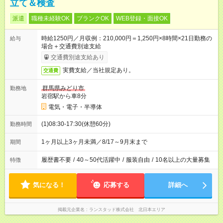
立て＆検査
派遣
職種未経験OK
ブランクOK
WEB登録・面接OK
時給1250円／月収例：210,000円＝1,250円×8時間×21日勤務の
給与
場合＋交通費別途支給
交通費別途支給あり
実費支給／当社規定あり。
交通費
群馬県みどり市
勤務地
岩宿駅から車8分
電気・電子・半導体
(1)08:30-17:30(休憩60分)
勤務時間
1ヶ月以上3ヶ月未満／8/17～9月末まで
期間
履歴書不要
/
40～50代活躍中
/
服装自由
/
10名以上の大量募集
特徴
気になる！
応募する
詳細へ
掲載元企業名
ランスタッド株式会社 北日本エリア