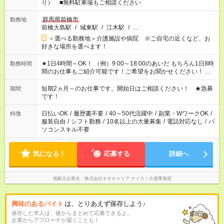
り） ■無料駐車場もご相談ください
群馬県前橋市
勤務地
前橋大島駅
/
城東駅
/
江木駅
/
…
＜選べる勤務地＞介護施設や病院 ※ご自宅の近くなど、お
好きな場所を選べます！
★1日4時間～OK！ （例）9:00～18:00のあいだ もちろん1日8時
勤務時間
間のお仕事もご紹介可能です！ご希望をお聞かせください！ ※
週最低15時間以上の勤務が必要です
短期2ヵ月～のお仕事です。開始日はご相談ください！ ★急募
期間
です！
日払いOK
/
履歴書不要
/
40～50代活躍中
/
副業・WワークOK
/
特徴
服装自由
/
シフト勤務
/
10名以上の大量募集
/
電話対応なし
/
パ
ソコンスキル不要
気になる！
応募する
詳細へ
掲載元企業名
株式会社ネオキャリア ナイス！介護事業部
興味のあるバイト
は、とりあえず保存しよう♪
保存した求人は、後からまとめて応募できるよ。
企業からアプローチが届くことも！