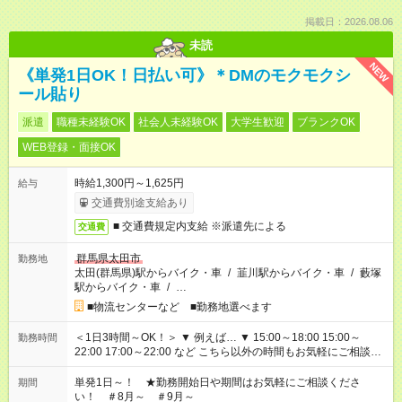
掲載日：2026.08.06
未読
NEW
《単発1日OK！日払い可》＊DMのモクモクシ
ール貼り
派遣
職種未経験OK
社会人未経験OK
大学生歓迎
ブランクOK
WEB登録・面接OK
時給1,300円～1,625円
給与
交通費別途支給あり
■ 交通費規定内支給 ※派遣先による
交通費
群馬県太田市
勤務地
太田(群馬県)駅からバイク・車
/
韮川駅からバイク・車
/
藪塚
駅からバイク・車
/
…
■物流センターなど ■勤務地選べます
＜1日3時間～OK！＞ ▼ 例えば… ▼ 15:00～18:00 15:00～
勤務時間
22:00 17:00～22:00 など こちら以外の時間もお気軽にご相談く
ださい！
単発1日～！ ★勤務開始日や期間はお気軽にご相談くださ
期間
い！ ＃8月～ ＃9月～