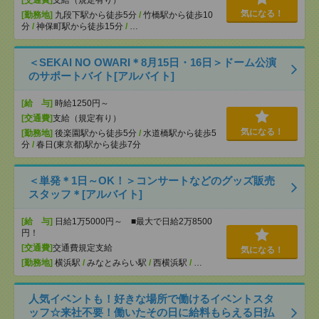
[交通費]
支給（規定有り）
気になる！
[勤務地]
九段下駅から徒歩5分
/
竹橋駅から徒歩10
分
/
神保町駅から徒歩15分
/
…
＜SEKAI NO OWARI＊8月15日・16日＞ドーム公演
のサポートバイト[アルバイト]
[給 与]
時給1250円～
[交通費]
支給（規定有り）
気になる！
[勤務地]
後楽園駅から徒歩5分
/
水道橋駅から徒歩5
分
/
春日(東京都)駅から徒歩7分
＜単発＊1日～OK！＞コンサートなどのグッズ販売
スタッフ＊[アルバイト]
[給 与]
日給1万5000円～ ■最大で日給2万8500
円！
[交通費]
交通費規定支給
気になる！
[勤務地]
横浜駅
/
みなとみらい駅
/
西横浜駅
/
…
人気イベントも！好きな場所で働けるイベントスタ
ッフ☆来社不要！働いたその日に給料もらえる日払