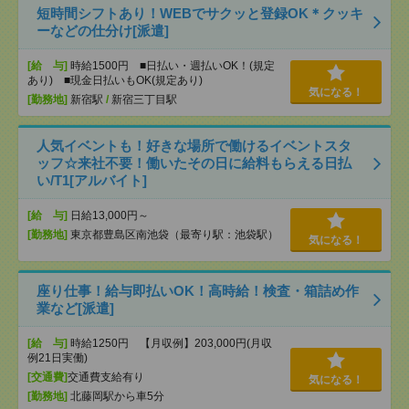
短時間シフトあり！WEBでサクッと登録OK＊クッキ
ーなどの仕分け[派遣]
[給 与]
時給1500円 ■日払い・週払いOK！(規定
あり) ■現金日払いもOK(規定あり)
気になる！
[勤務地]
新宿駅
/
新宿三丁目駅
人気イベントも！好きな場所で働けるイベントスタ
ッフ☆来社不要！働いたその日に給料もらえる日払
い/T1[アルバイト]
[給 与]
日給13,000円～
[勤務地]
東京都豊島区南池袋（最寄り駅：池袋駅）
気になる！
座り仕事！給与即払いOK！高時給！検査・箱詰め作
業など[派遣]
[給 与]
時給1250円 【月収例】203,000円(月収
例21日実働)
[交通費]
交通費支給有り
気になる！
[勤務地]
北藤岡駅から車5分