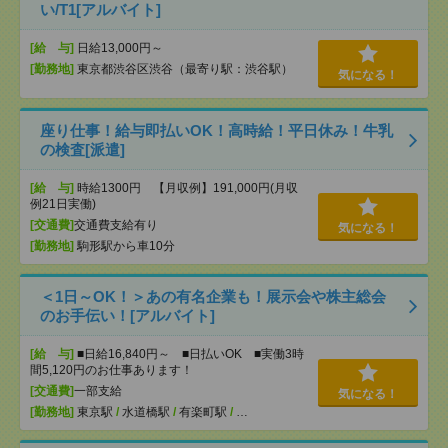
い/T1[アルバイト]
[給 与]
日給13,000円～
[勤務地]
東京都渋谷区渋谷（最寄り駅：渋谷駅）
気になる！
座り仕事！給与即払いOK！高時給！平日休み！牛乳
の検査[派遣]
[給 与]
時給1300円 【月収例】191,000円(月収
例21日実働)
[交通費]
交通費支給有り
気になる！
[勤務地]
駒形駅から車10分
＜1日～OK！＞あの有名企業も！展示会や株主総会
のお手伝い！[アルバイト]
[給 与]
■日給16,840円～ ■日払いOK ■実働3時
間5,120円のお仕事あります！
[交通費]
一部支給
気になる！
[勤務地]
東京駅
/
水道橋駅
/
有楽町駅
/
…