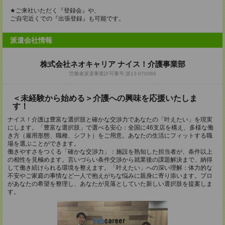
★ご来社いただく『登録会』や、
ご自宅近くでの『出張登録』も可能です。
派遣会社情報
株式会社ネオキャリア ナイス！介護事業部
労働者派遣事業許可番号:派13-070366
＜未経験から始める＞介護への興味を応援いたしま
す！
ナイス！介護は豊富な選択肢と確かな交渉力であなたの「叶えたい」を現実
にします。「豊富な選択肢」で選べる安心：全国に46支店を構え、多様な働
き方（雇用形態、職種、シフト）をご用意。あなたの生活にフィットする職
場を選ぶことができます。
働きやすさをつくる「確かな交渉力」：施設を熟知した担当者が、条件以上
の相性を見極めます。言いづらい条件交渉から就業後の課題解決まで、納得
して働き続けられる環境を整えます。「叶えたい」への深い理解：体力的な
不安やご家庭の事情など一人で抱えがちな悩みに親身に寄り添います。プロ
があなたの希望を整理し、あなたが見落としていた新しい選択肢を提案しま
す。