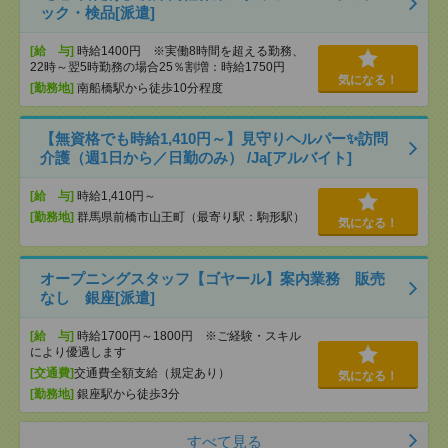
ック・検品[派遣]
[給 与]
時給1400円 ※実働8時間を超える勤務、
22時～翌5時勤務の場合25％割増：時給1750円
気になる！
[勤務地]
南船橋駅から徒歩10分程度
【無資格でも時給1,410円～】見守りヘルパー✨訪問
介護（週1日から／日勤のみ） /Ja[アルバイト]
[給 与]
時給1,410円～
[勤務地]
群馬県前橋市山王町（最寄り駅：駒形駅）
気になる！
オープニングスタッフ【ゴヤール】案内業務 販売
なし 銀座[派遣]
[給 与]
時給1700円～1800円 ※ご経験・スキル
により優遇します
[交通費]
交通費全額支給（規定あり）
気になる！
[勤務地]
銀座駅から徒歩3分
すべて見る