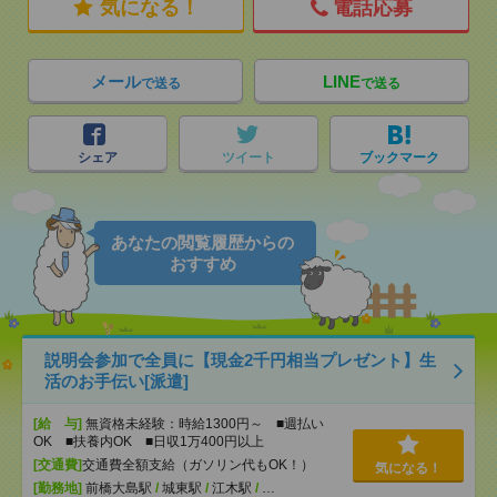
気になる！
電話応募
メール
LINE
で送る
で送る
シェア
ツイート
ブックマーク
あなたの閲覧履歴からの
おすすめ
説明会参加で全員に【現金2千円相当プレゼント】生
活のお手伝い[派遣]
[給 与]
無資格未経験：時給1300円～ ■週払い
OK ■扶養内OK ■日収1万400円以上
[交通費]
交通費全額支給（ガソリン代もOK！）
気になる！
[勤務地]
前橋大島駅
/
城東駅
/
江木駅
/
…