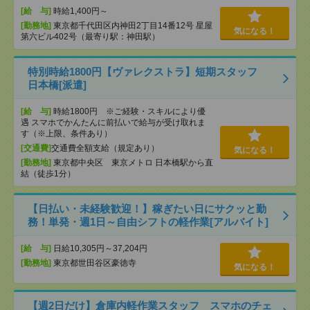
[給 与]
時給1,400円～
[勤務地]
東京都千代田区内神田2丁目14番12号 星屋
気になる！
第六ビル402号（最寄り駅：神田駅）
特別時給1800円【ヴァレクストラ】短期スタッフ
日本橋[派遣]
[給 与]
時給1800円 ※ご経験・スキルにより優
遇 スマホでかんたんに前払いで給与が受け取れま
す（※上限、条件あり）
[交通費]
交通費全額支給（規定あり）
気になる！
[勤務地]
東京都中央区 東京メトロ 日本橋駅から直
結（徒歩1分）
【日払い・未経験歓迎！】稼ぎたい日にサクッと勤
務！単発・週1日～自由シフトの軽作業[アルバイト]
[給 与]
日給10,305円～37,204円
[勤務地]
東京都世田谷区豪徳寺
気になる！
【週2日だけ】倉庫内軽作業スタッフ スマホのチェ