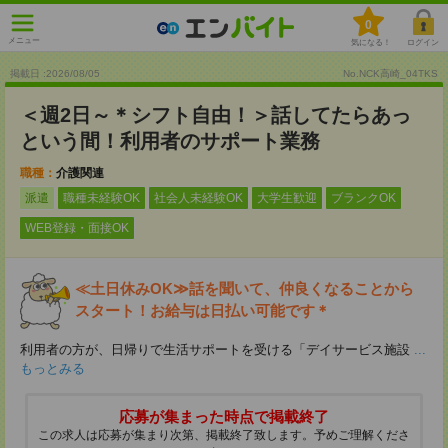
0
メニュー
気になる！
ログイン
掲載日 :2026
/
08
/
05
No.NCK高崎_04TKS
＜週2日～＊シフト自由！＞話してたらあっ
という間！利用者のサポート業務
職種：
介護関連
派遣
職種未経験OK
社会人未経験OK
大学生歓迎
ブランクOK
WEB登録・面接OK
≪土日休みOK≫話を聞いて、仲良くなることから
スタート！お給与は日払い可能です＊
利用者の方が、日帰りで生活サポートを受ける「デイサービス施設
...
もっとみる
応募が集まった時点で掲載終了
この求人は応募が集まり次第、掲載終了致します。予めご理解くださ