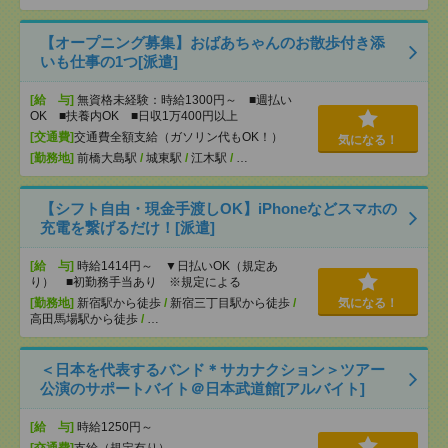
【オープニング募集】おばあちゃんのお散歩付き添
いも仕事の1つ[派遣]
[給 与]
無資格未経験：時給1300円～ ■週払い
OK ■扶養内OK ■日収1万400円以上
[交通費]
交通費全額支給（ガソリン代もOK！）
気になる！
[勤務地]
前橋大島駅
/
城東駅
/
江木駅
/
…
【シフト自由・現金手渡しOK】iPhoneなどスマホの
充電を繋げるだけ！[派遣]
[給 与]
時給1414円～ ▼日払いOK（規定あ
り） ■初勤務手当あり ※規定による
[勤務地]
新宿駅から徒歩
/
新宿三丁目駅から徒歩
/
気になる！
高田馬場駅から徒歩
/
…
＜日本を代表するバンド＊サカナクション＞ツアー
公演のサポートバイト＠日本武道館[アルバイト]
[給 与]
時給1250円～