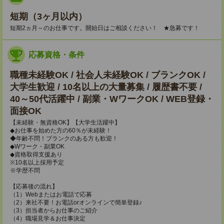
短期（3ヶ月以内）
短期2ヵ月～のお仕事です。開始日はご相談ください！ ★急募です！
応募資格・条件
職種未経験OK / 社会人未経験OK / ブランクOK /
大学生歓迎 / 10名以上の大量募集 / 履歴書不要 /
40～50代活躍中 / 副業・WワークOK / WEB登録・
面接OK
【未経験・無資格OK】【大学生活躍中】
◆お仕事を始めた方の60％が未経験！
◆年齢不問！ブランクのある方も歓迎！
◆Wワーク・副業OK
◆資格取得支援あり
※10名以上採用予定
※学歴不問
【応募後の流れ】
（1）Webまたはお電話で応募
（2）来社不要！お電話orオンラインで簡単登録♪
（3）担当者からお仕事のご紹介
（4）職場見学＆お仕事決定