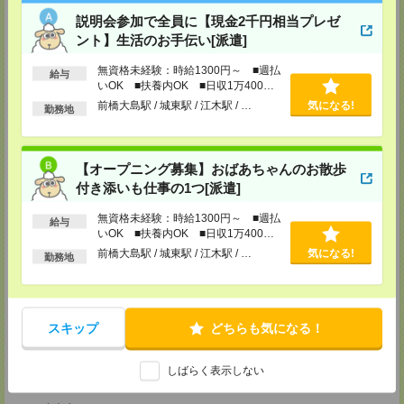
八王子支店
説明会参加で全員に【現金2千円相当プレゼ
東京都八王子市東町1－6 橋完ＬＫビル 3階
ント】生活のお手伝い[派遣]
TEL：0120-713-515
担当：採用担当
無資格未経験：時給1300円～ ■週払
給与
町田支店
いOK ■扶養内OK ■日収1万400円
〒194-0022 東京都町田市森野1-33-11 町田森野ビル1階
以上
前橋大島駅 / 城東駅 / 江木駅 / …
気になる!
勤務地
TEL：0120-713-515
担当：採用担当
越谷支店
【オープニング募集】おばあちゃんのお散歩
〒343-0816
埼玉県越谷市弥生町1-4 越谷弥生ビル3階
付き添いも仕事の1つ[派遣]
TEL：0120-713-515
担当：採用担当
無資格未経験：時給1300円～ ■週払
給与
いOK ■扶養内OK ■日収1万400円
厚木支店
以上
前橋大島駅 / 城東駅 / 江木駅 / …
気になる!
神奈川県厚木市旭町1-2-1 日本生命本厚木ビル7階
勤務地
TEL：0120-713-515
担当：採用担当
藤沢支店
スキップ
どちらも気になる！
〒251-0025
神奈川県藤沢市鵠沼石上1丁目5番2号
日本生命藤沢ビル2階
TEL：0120-713-515
しばらく表示しない
担当：採用担当