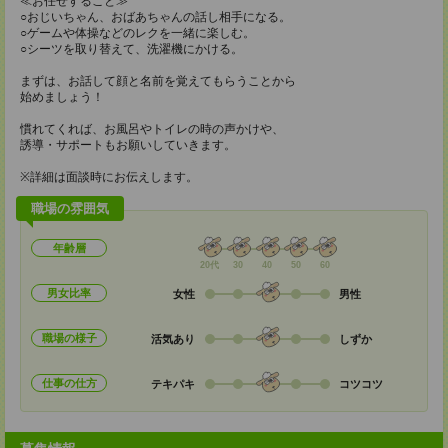
≪お任せすること≫
○おじいちゃん、おばあちゃんの話し相手になる。
○ゲームや体操などのレクを一緒に楽しむ。
○シーツを取り替えて、洗濯機にかける。
まずは、お話して顔と名前を覚えてもらうことから
始めましょう！
慣れてくれば、お風呂やトイレの時の声かけや、
誘導・サポートもお願いしていきます。
※詳細は面談時にお伝えします。
職場の雰囲気
年齢層
20代
30
40
50
60
男女比率
女性
男性
職場の様子
活気あり
しずか
仕事の仕方
テキパキ
コツコツ