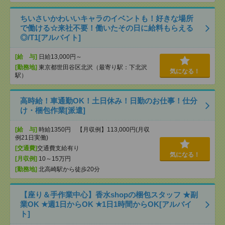
ちいさいかわいいキャラのイベントも！好きな場所
で働ける☆来社不要！働いたその日に給料もらえる
◎/T1[アルバイト]
[給 与]
日給13,000円～
[勤務地]
東京都世田谷区北沢（最寄り駅：下北沢
気になる！
駅）
高時給！車通勤OK！土日休み！日勤のお仕事！仕分
け・梱包作業[派遣]
[給 与]
時給1350円 【月収例】113,000円(月収
例21日実働)
[交通費]
交通費支給有り
気になる！
[月収例]
10～15万円
[勤務地]
北高崎駅から徒歩20分
【座り＆手作業中心】香水shopの梱包スタッフ ★副
業OK ★週1日からOK ★1日1時間からOK[アルバイ
ト]