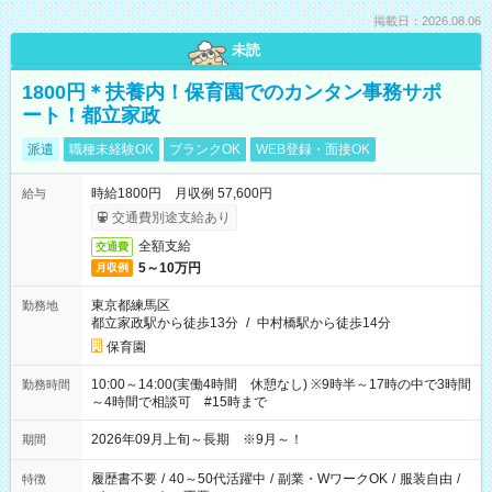
掲載日：2026.08.06
未読
1800円＊扶養内！保育園でのカンタン事務サポ
ート！都立家政
派遣
職種未経験OK
ブランクOK
WEB登録・面接OK
時給1800円 月収例 57,600円
給与
交通費別途支給あり
全額支給
交通費
5～10万円
月収例
東京都練馬区
勤務地
都立家政駅から徒歩13分
/
中村橋駅から徒歩14分
保育園
10:00～14:00(実働4時間 休憩なし) ※9時半～17時の中で3時間
勤務時間
～4時間で相談可 #15時まで
2026年09月上旬～長期 ※9月～！
期間
履歴書不要
/
40～50代活躍中
/
副業・WワークOK
/
服装自由
/
特徴