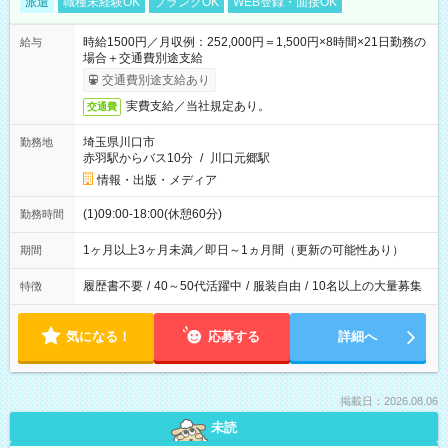
派遣
職種未経験OK
ブランクOK
WEB登録・面接OK
時給1500円／月収例：252,000円＝1,500円×8時間×21日勤務の
給与
場合＋交通費別途支給
交通費別途支給あり
実費支給／当社規定あり。
交通費
埼玉県川口市
勤務地
赤羽駅からバス10分
/
川口元郷駅
情報・出版・メディア
(1)09:00-18:00(休憩60分)
勤務時間
1ヶ月以上3ヶ月未満／即日～1ヵ月間（更新の可能性あり）
期間
履歴書不要
/
40～50代活躍中
/
服装自由
/
10名以上の大量募集
特徴
気になる！
応募する
詳細へ
掲載日：2026.08.06
未読