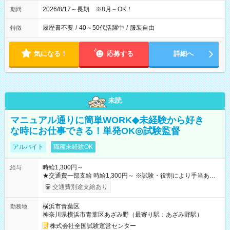
2026/8/17～長期 ※8月～OK！
期間
履歴書不要
/
40～50代活躍中
/
服装自由
特徴
気になる！
応募する
詳細へ
未読
マニュアル通りに簡単WORK◆未経験から好き
な時にお仕事できる！単発OK◎試験監督
アルバイト
職種未経験OK
時給1,300円～
給与
★交通費一部支給 時給1,300円～ ※試験・役割により手当あり
※勤務回数により昇給あり 【即給（前払い）オプションあ
交通費別途支給あり
り！】 希望される場合、勤務から1週間ほどで給与の一部を受け
取れます。 ※手数料418円がかかります。 【過去試験日の収入
横浜市青葉区
勤務地
例】 ・河合塾模擬試験 8:30～17:30（休憩1時間） 時給1,300円
神奈川県横浜市青葉区あざみ野（最寄り駅：あざみ野駅）
×8時間＝日収10,400円＋交通費 ※当日の役割により時給＋100
円の場合あり ・国家試験 7:00～13:30（休憩なし） 時給1,300
株式会社全国試験運営センター