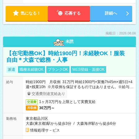
気になる！
応募する
詳細へ
掲載日：2026.08.06
未読
【在宅勤務OK】時給1900円！未経験OK！服装
自由＊大森で総務・人事
派遣
職種未経験OK
ブランクOK
WEB登録・面接OK
時給1900円 月収例 31万円 時給1900円×実働7h45m×週5日×4
給与
週+残業10h ※月収例を保証するものではありません。※給与即
受取りサービス利用可（利用条件有）
交通費別途支給あり
1ヶ月3万円を上限として実費支給
交通費
30万円～
月収例
東京都品川区
勤務地
大森(東京都)駅から徒歩3分
/
大森海岸駅から徒歩6分
情報処理サ－ビス