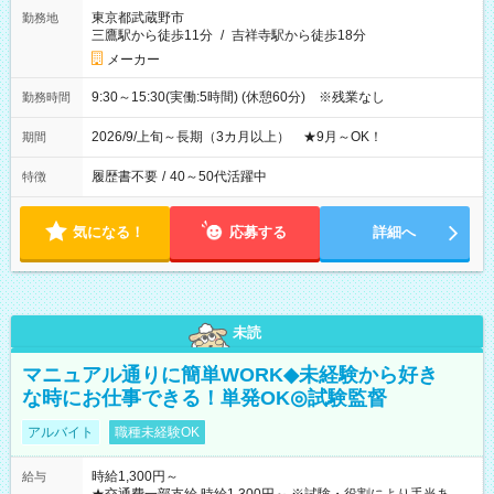
東京都武蔵野市
勤務地
三鷹駅から徒歩11分
/
吉祥寺駅から徒歩18分
メーカー
9:30～15:30(実働:5時間) (休憩60分) ※残業なし
勤務時間
2026/9/上旬～長期（3カ月以上） ★9月～OK！
期間
履歴書不要
/
40～50代活躍中
特徴
気になる！
応募する
詳細へ
未読
マニュアル通りに簡単WORK◆未経験から好き
な時にお仕事できる！単発OK◎試験監督
アルバイト
職種未経験OK
時給1,300円～
給与