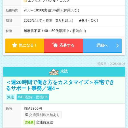
エンタメ;アパレル・コスメ
9:00～18:00(実働:8時間) (休憩60分)
勤務時間
2026/9/上旬～長期（3カ月以上） ★9月～OK！
期間
履歴書不要
/
40～50代活躍中
/
服装自由
特徴
気になる！
応募する
詳細へ
掲載日：2026.08.06
未読
＜週20時間で働き方をカスタマイズ＞在宅でき
るサポート事務／週4～
派遣
WEB登録・面接OK
時給2300円
給与
交通費別途支給あり
交通費支給
交通費