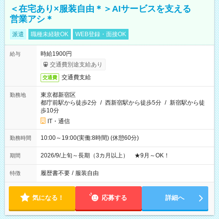
＜在宅あり×服装自由＊＞AIサービスを支える
営業アシ＊
派遣
職種未経験OK
WEB登録・面接OK
時給1900円
給与
交通費別途支給あり
交通費支給
交通費
東京都新宿区
勤務地
都庁前駅から徒歩2分
/
西新宿駅から徒歩5分
/
新宿駅から徒
歩10分
IT・通信
10:00～19:00(実働:8時間) (休憩60分)
勤務時間
2026/9/上旬～長期（3カ月以上） ★9月～OK！
期間
履歴書不要
/
服装自由
特徴
気になる！
応募する
詳細へ