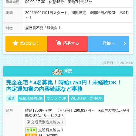
09:00-17:30（休憩45分）実働7時間45分
勤務時間
2026年09月01日スタート、期間限定 ※開始日相談OK ※9月
期間
～！
履歴書不要
/
服装自由
特徴
気になる！
応募する
詳細へ
掲載日：2026.08.06
未読
完全在宅＊4名募集！時給1750円！未経験OK！
内定通知書の内容確認など事務
派遣
職種未経験OK
ブランクOK
WEB登録・面接OK
時給1750円＋交 【月収例】290,937円～ ■給与の前払いが可
給与
能な速払いサービスあり
交通費別途支給あり
交通費支給あり
交通費
月収例