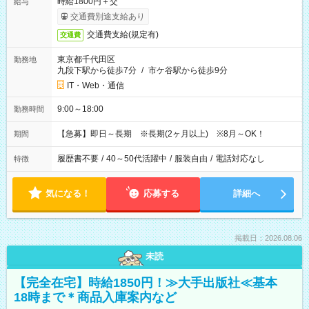
時給1800円＋交
給与
交通費別途支給あり
交通費支給(規定有)
交通費
東京都千代田区
勤務地
九段下駅から徒歩7分
/
市ケ谷駅から徒歩9分
IT・Web・通信
9:00～18:00
勤務時間
【急募】即日～長期 ※長期(2ヶ月以上) ※8月～OK！
期間
履歴書不要
/
40～50代活躍中
/
服装自由
/
電話対応なし
特徴
気になる！
応募する
詳細へ
掲載日：2026.08.06
未読
【完全在宅】時給1850円！≫大手出版社≪基本
18時まで＊商品入庫案内など