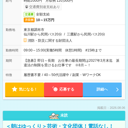
時給2000円 月収例 120,000円
給与
交通費別途支給あり
全額支給
交通費
10～15万円
月収例
東京都調布市
勤務地
仙川駅から民間バス20分
/
三鷹駅から民間バス20分
消防・防災に関する財団法人
09:00～15:00(実働5時間 休憩1時間) #15時まで
勤務時間
【急募】即日～長期 お仕事の最長期間は2027年3月末迄 派
期間
遣法の制限を受けるお仕事です ※8月～！
履歴書不要
/
40～50代活躍中
/
副業・WワークOK
特徴
気になる！
応募する
詳細へ
掲載日：2026.08.06
未読
＜朝はゆっくり＞芸術・文化団体！電話なし！