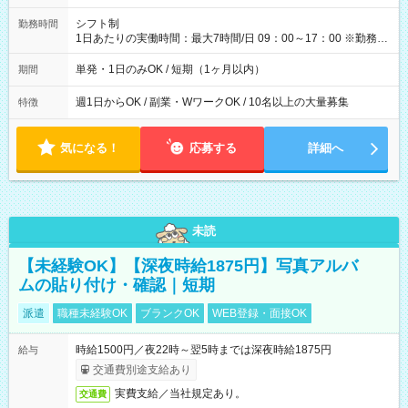
円（役割手当＋100円）×6時間＝日収8,400円＋交通費 【試用期
間】試用期間なし
シフト制
勤務時間
1日あたりの実働時間：最大7時間/日 09：00～17：00 ※勤務時
間は 試験により異なります。
単発・1日のみOK / 短期（1ヶ月以内）
期間
週1日からOK / 副業・WワークOK / 10名以上の大量募集
特徴
気になる！
応募する
詳細へ
未読
【未経験OK】【深夜時給1875円】写真アルバ
ムの貼り付け・確認｜短期
派遣
職種未経験OK
ブランクOK
WEB登録・面接OK
時給1500円／夜22時～翌5時までは深夜時給1875円
給与
交通費別途支給あり
実費支給／当社規定あり。
交通費