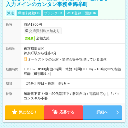
入力メインのカンタン事務＠錦糸町
派遣
職種未経験OK
ブランクOK
WEB登録・面接OK
時給1700円
給与
交通費別途支給あり
全額支給
交通費
東京都墨田区
勤務地
錦糸町駅から徒歩3分
オーケストラの公演・講習会等を管理している団体
10:00～18:00(実働7時間 休憩1時間) ※10時～18時の中で相談
勤務時間
可能（6時間以上）
【急募】即日～長期 ※8月～！
期間
履歴書不要
/
40～50代活躍中
/
服装自由
/
電話対応なし
/
パソ
特徴
コンスキル不要
気になる！
応募する
詳細へ