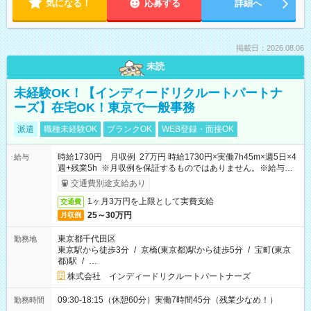
気になる！
応募する
詳細へ
掲載日：2026.08.06
未読
未経験OK！【インディードリクルートパートナ
ーズ】在宅OK！東京で一般事務
派遣
職種未経験OK
ブランクOK
WEB登録・面接OK
時給1730円 月収例 27万円 時給1730円×実働7h45m×週5日×4
給与
週+残業5h ※月収例を保証するものではありません。※給与即
受取りサービス利用可（利用条件有）
交通費別途支給あり
1ヶ月3万円を上限として実費支給
交通費
25～30万円
月収例
東京都千代田区
勤務地
東京駅から徒歩3分
/
京橋(東京都)駅から徒歩5分
/
宝町(東京
都)駅
/
…
株式会社 インディードリクルートパートナーズ
09:30-18:15（休憩60分）実働7時間45分（残業少なめ！）
勤務時間