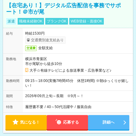
【在宅あり！】デジタル広告配信を事務でサポ
ート！＠市が尾
派遣
職種未経験OK
ブランクOK
WEB登録・面接OK
時給1530円
給与
交通費別途支給あり
全額支給
交通費
横浜市青葉区
勤務地
市が尾駅から徒歩10分
大手☆有線テレビによる放送事業・広告事業など♪
09:15～18:00(実働7時間45分 休憩1時間) ※朝ゆっくりが嬉し
勤務時間
い！
2026年09月上旬～長期 ※9月～！
期間
履歴書不要
/
40～50代活躍中
/
服装自由
特徴
気になる！
応募する
詳細へ