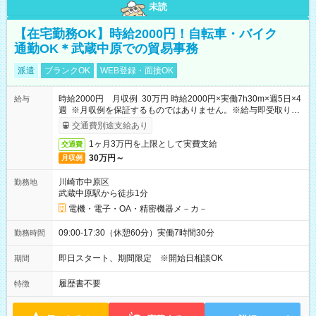
未読
【在宅勤務OK】時給2000円！自転車・バイク
通勤OK＊武蔵中原での貿易事務
派遣
ブランクOK
WEB登録・面接OK
時給2000円 月収例 30万円 時給2000円×実働7h30m×週5日×4
給与
週 ※月収例を保証するものではありません。※給与即受取りサ
ービス利用可（利用条件有）
交通費別途支給あり
1ヶ月3万円を上限として実費支給
交通費
30万円～
月収例
川崎市中原区
勤務地
武蔵中原駅から徒歩1分
電機・電子・OA・精密機器メ－カ－
09:00-17:30（休憩60分）実働7時間30分
勤務時間
即日スタート、期間限定 ※開始日相談OK
期間
履歴書不要
特徴