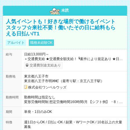
未読
人気イベントも！好きな場所で働けるイベント
スタッフ☆来社不要！働いたその日に給料もら
える日払い/T1
アルバイト
職種未経験OK
日給13,000円～
給与
＋交通費支給 ★交通費全額支給！ ┗案件により規定あり ★日払
いOK！（規定あり） ┗働いたその日に現金GET♪ お仕事後はコ
交通費別途支給あり
ンビニATMから 日払い分を引き落とせます！ 【試用期間】試
用期間なし
東京都八王子市
勤務地
東京都八王子市明神町（最寄り駅：京王八王子駅）
株式会社ワンベルウッズ
勤務時間は指定なし
勤務時間
変形労働時間制 想定労働時間160時間/月 【シフト例】 ・8：00
～21：00
単発・1日のみOK
期間
週1日からOK / 日払いOK / 副業・WワークOK / 10名以上の大量
特徴
募集