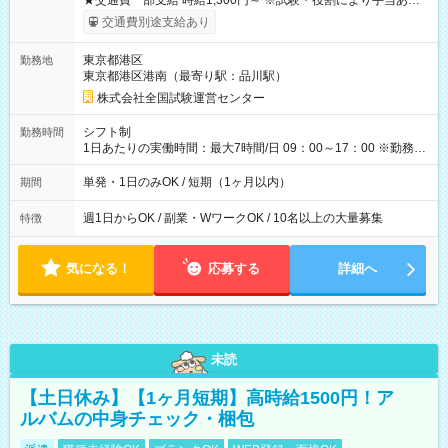
★交通費一部支給 時給1,300円～ ※試験・役割により手当あり
※勤務回数により昇給あり 【即給（前払い）オプションあ
交通費別途支給あり
り！】 希望される場合、勤務から1週間ほどで給与の一部を受け
取れます。 ※手数料418円がかかります。 【過去試験日の収入
東京都港区
勤務地
例】 ・河合塾模擬試験 8:30～17:30（休憩1時間） 時給1,300円
東京都港区港南（最寄り駅：品川駅）
×8時間＝日収10,400円＋交通費 ※当日の役割により時給＋100
円の場合あり ・国家試験 7:00～13:30（休憩なし） 時給1,300
株式会社全国試験運営センター
円（役割手当＋100円）×6時間＝日収8,400円＋交通費 【試用期
間】試用期間なし
シフト制
勤務時間
1日あたりの実働時間：最大7時間/日 09：00～17：00 ※勤務時
間は 試験により異なります。
単発・1日のみOK / 短期（1ヶ月以内）
期間
週1日からOK / 副業・WワークOK / 10名以上の大量募集
特徴
気になる！
応募する
詳細へ
未読
【土日休み】【1ヶ月短期】高時給1500円！ア
ルバムの中身チェック・梱包