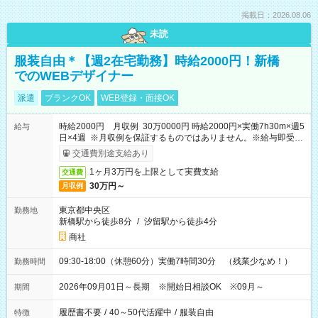
掲載日：2026.08.06
未読
服装自由＊【週2在宅勤務】時給2000円！新橋
でのWEBデザイナー
派遣
ブランクOK
WEB登録・面接OK
時給2000円 月収例 30万0000円 時給2000円×実働7h30m×週5
給与
日×4週 ※月収例を保証するものではありません。※給与即受取
りサービス利用可（利用条件有）
交通費別途支給あり
1ヶ月3万円を上限として実費支給
交通費
30万円～
月収例
東京都中央区
勤務地
新橋駅から徒歩8分
/
汐留駅から徒歩4分
商社
09:30-18:00（休憩60分）実働7時間30分 （残業少なめ！）
勤務時間
2026年09月01日～長期 ※開始日相談OK ※09月～
期間
履歴書不要
/
40～50代活躍中
/
服装自由
特徴