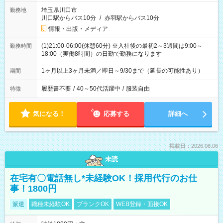
埼玉県川口市
勤務地
川口駅からバス10分
/
赤羽駅からバス10分
情報・出版・メディア
(1)21:00-06:00(休憩60分) ※入社後の最初2～3週間は9:00～
勤務時間
18:00（実働8時間）の日勤で勤務になります
1ヶ月以上3ヶ月未満／即日～9/30まで（延長の可能性あり）
期間
履歴書不要
/
40～50代活躍中
/
服装自由
特徴
気になる！
応募する
詳細へ
掲載日：2026.08.06
未読
在宅有〇電話無し*未経験OK！採用代行のお仕
事！1800円
派遣
職種未経験OK
ブランクOK
WEB登録・面接OK