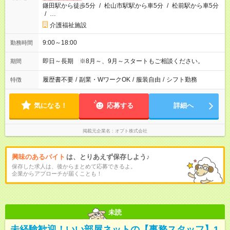
鎌田駅から徒歩5分
/
松山市駅駅から車5分
/
松前駅から車5分
/
…
介護福祉施設
9:00～18:00
勤務時間
即日～長期 ※8月～、9月～スタートもご相談ください。
期間
履歴書不要
/
副業・WワークOK
/
服装自由
/
シフト勤務
特徴
気になる！
応募する
詳細へ
掲載元企業名
オプト株式会社
興味のあるバイト
は、とりあえず保存しよう♪
保存した求人は、後からまとめて応募できるよ。
企業からアプローチが届くことも！
未読
未経験歓迎！いい部屋ネットの【事務スタッフ】1