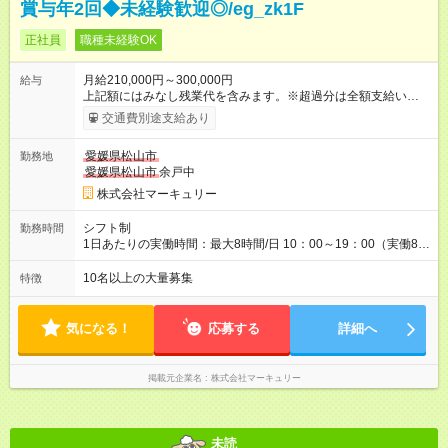
賞与年2回◆未経験歓迎◎/eg_zk1F
正社員
職種未経験OK
月給210,000円～300,000円
給与
上記額にはみなし残業代を含みます。※超過分は全額支給いたし
ます。 みなし残業代 14,616円／月 みなし残業時間 10時間／月
交通費別途支給あり
※能力やスキルを考慮の上、当社規程により決定します。 ーー
ーーーーーーー 年に2回の昇給あり！ ーーーーーーーーー 半年
愛媛県松山市
勤務地
に1回の「年次昇給」があり、仕事での成果にあわせて昇給しま
愛媛県松山市
余戸中
す。特に頑張っている人は、上長の裁量でさらにプラスの昇給
となることも。努力や成長が収入につながる環境です。 【試用
株式会社マーキュリー
期間】試用期間あり 試用期間の長さ：3ヶ月 雇用形態、給与は
本採用時と同じです。
シフト制
勤務時間
1日あたりの実働時間：最大8時間/日 10：00～19：00（実働8時
間） ※勤務地により異なります。
10名以上の大量募集
特徴
気になる！
応募する
詳細へ
掲載元企業名
株式会社マーキュリー
未読