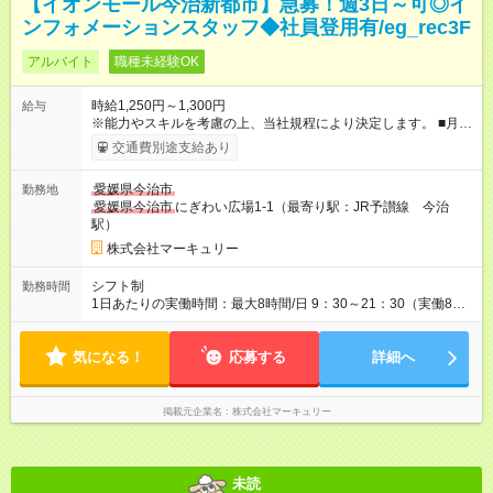
【イオンモール今治新都市】急募！週3日～可◎イ
ンフォメーションスタッフ◆社員登用有/eg_rec3F
アルバイト
職種未経験OK
時給1,250円～1,300円
給与
※能力やスキルを考慮の上、当社規程により決定します。 ■月給
例 時給1，300円×1日8時間×月22日勤務＝228，800円 しっかり
交通費別途支給あり
稼ぎたい方にピッタリです！ ■制服貸与があるので服装に縛られ
ずに出勤できます◎ 【試用期間】試用期間あり 試用期間の長
愛媛県今治市
勤務地
さ：3ヶ月 雇用形態、給与は本採用時と同じです。
愛媛県今治市
にぎわい広場1-1（最寄り駅：JR予讃線 今治
駅）
株式会社マーキュリー
シフト制
勤務時間
1日あたりの実働時間：最大8時間/日 9：30～21：30（実働8時
間／休憩1時間） ■シフト例 ・9：30～18：30 ・10：30～19：
30 ・12：30～21：30 ■週3日～勤務OK ■残業ほぼなし
気になる！
応募する
詳細へ
掲載元企業名
株式会社マーキュリー
未読