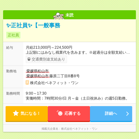
未読
✨正社員✨【一般事務
正社員
月給213,000円～224,500円
給与
上記額にはみなし残業代を含みます。※超過分は全額支給いたし
ます。 みなし残業代 10,000円／月 みなし残業時間 7時間／月 ※
交通費別途支給あり
試用期間3ヶ月間（その他の条件に変更はありません） ※【賞
与】年2回（夏期6月、冬期12月） ※カフェテリアポイント年間
愛媛県松山市
勤務地
10万円相当分付与 （※試用期間3ヶ月経過後に付与） 【試用期
愛媛県松山市
藤原二丁目8番8号
間】試用期間あり 試用期間の長さ：3ヶ月 雇用形態、給与は本
採用時と同じです。
株式会社ベネフィット・ワン
9:00～17:30
勤務時間
実働時間：7時間30分/日 月～金（土日祝休み）の週5日勤務。
気になる！
応募する
詳細へ
掲載元企業名
株式会社ベネフィット・ワン