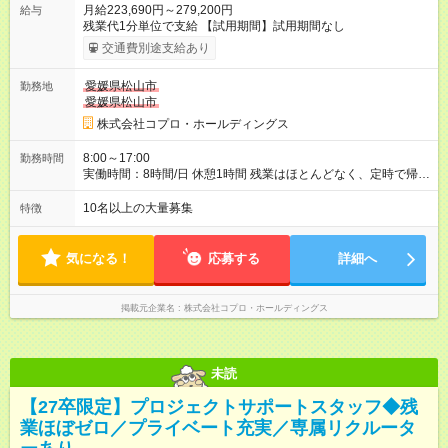
月給223,690円～279,200円
給与
残業代1分単位で支給 【試用期間】試用期間なし
交通費別途支給あり
愛媛県松山市
勤務地
愛媛県松山市
株式会社コプロ・ホールディングス
8:00～17:00
勤務時間
実働時間：8時間/日 休憩1時間 残業はほとんどなく、定時で帰れ
る日が多い働き方です。 毎日の業務は進捗管理や事務が中心な
ので、 「今日やるべき仕事」が終われば、自然と区切りをつけ
10名以上の大量募集
特徴
やすいのが特長。 突発的な対応も少なく、無理をさせない働き
方を大切にしています。
気になる！
応募する
詳細へ
掲載元企業名
株式会社コプロ・ホールディングス
未読
【27卒限定】プロジェクトサポートスタッフ◆残
業ほぼゼロ／プライベート充実／専属リクルータ