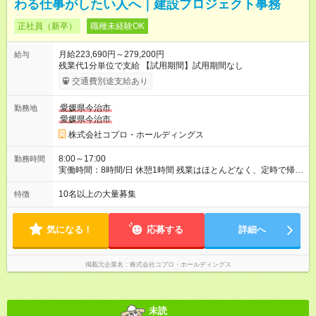
わる仕事がしたい人へ｜建設プロジェクト事務
正社員（新卒）
職種未経験OK
月給223,690円～279,200円
給与
残業代1分単位で支給 【試用期間】試用期間なし
交通費別途支給あり
愛媛県今治市
勤務地
愛媛県今治市
株式会社コプロ・ホールディングス
8:00～17:00
勤務時間
実働時間：8時間/日 休憩1時間 残業はほとんどなく、定時で帰れ
る日が多い働き方です。 毎日の業務は進捗管理や事務が中心な
ので、 「今日やるべき仕事」が終われば、自然と区切りをつけ
10名以上の大量募集
特徴
やすいのが特長。 突発的な対応も少なく、無理をさせない働き
方を大切にしています。
気になる！
応募する
詳細へ
掲載元企業名
株式会社コプロ・ホールディングス
未読