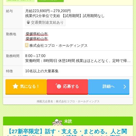
月給223,690円～279,200円
給与
残業代1分単位で支給 【試用期間】試用期間なし
交通費別途支給あり
愛媛県松山市
勤務地
愛媛県松山市
株式会社コプロ・ホールディングス
8:00～17:00
勤務時間
実働時間：8時間/日 休憩1時間 残業はほとんどなく、定時で帰れ
る日が多い働き方です。 毎日の業務は進捗管理や事務が中心な
ので、 「今日やるべき仕事」が終われば、自然と区切りをつけ
10名以上の大量募集
特徴
やすいのが特長。 突発的な対応も少なく、無理をさせない働き
方を大切にしています。
気になる！
応募する
詳細へ
掲載元企業名
株式会社コプロ・ホールディングス
未読
【27新卒限定】話す・支える・まとめる。人と関