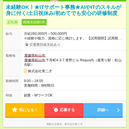
未経験OK！★ITサポート事務★AIやITのスキルが
身に付く/土日祝休み/初めてでも安心の研修制度
正社員
職種未経験OK
月給260,000円～500,000円
給与
※経験や能力、資格に応じ検討します。 【試用期間】試用期間
あり 試用期間の長さ：3ヶ月 雇用形態、給与は本採用時と同じ
交通費別途支給あり
です。
愛媛県松山市
勤務地
愛媛県松山市
千舟町4-3-7 青野ビル Regus内（最寄り駅：松山
市駅）
株式会社青二才
9:00～18:00
勤務時間
実働時間：8時間/日
副業・WワークOK
特徴
気になる！
応募する
詳細へ
掲載元企業名
株式会社青二才