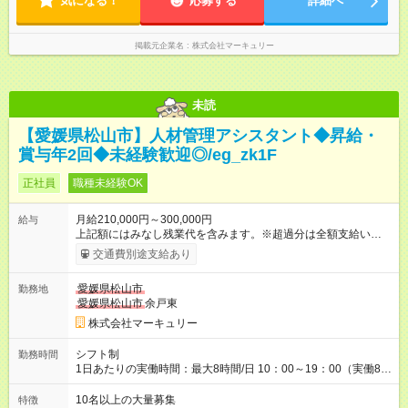
気になる！
応募する
詳細へ
掲載元企業名
株式会社マーキュリー
未読
【愛媛県松山市】人材管理アシスタント◆昇給・
賞与年2回◆未経験歓迎◎/eg_zk1F
正社員
職種未経験OK
月給210,000円～300,000円
給与
上記額にはみなし残業代を含みます。※超過分は全額支給いたし
ます。 みなし残業代 14,616円／月 みなし残業時間 10時間／月
交通費別途支給あり
※能力やスキルを考慮の上、当社規程により決定します。 ーー
ーーーーーーー 年に2回の昇給あり！ ーーーーーーーーー 半年
愛媛県松山市
勤務地
に1回の「年次昇給」があり、仕事での成果にあわせて昇給しま
愛媛県松山市
余戸東
す。特に頑張っている人は、上長の裁量でさらにプラスの昇給
となることも。努力や成長が収入につながる環境です。 【試用
株式会社マーキュリー
期間】試用期間あり 試用期間の長さ：3ヶ月 雇用形態、給与は
本採用時と同じです。
シフト制
勤務時間
1日あたりの実働時間：最大8時間/日 10：00～19：00（実働8時
間） ※勤務地により異なります。
10名以上の大量募集
特徴