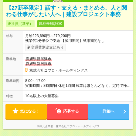
【27新卒限定】話す・支える・まとめる。人と関
わる仕事がしたい人へ｜建設プロジェクト事務
正社員（新卒）
職種未経験OK
月給223,690円～279,200円
給与
残業代1分単位で支給 【試用期間】試用期間なし
交通費別途支給あり
愛媛県新居浜市
勤務地
愛媛県新居浜市
株式会社コプロ・ホールディングス
8:00～17:00
勤務時間
実働時間：8時間/日 休憩1時間 残業はほとんどなく、定時で帰れ
る日が多い働き方です。 毎日の業務は進捗管理や事務が中心な
ので、 「今日やるべき仕事」が終われば、自然と区切りをつけ
10名以上の大量募集
特徴
やすいのが特長。 突発的な対応も少なく、無理をさせない働き
方を大切にしています。
気になる！
応募する
詳細へ
掲載元企業名
株式会社コプロ・ホールディングス