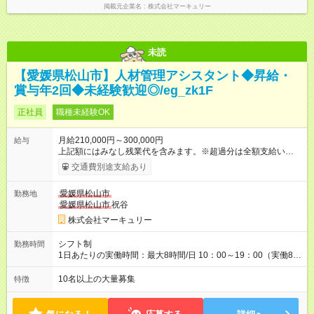
掲載元企業名
株式会社マーキュリー
未読
【愛媛県松山市】人材管理アシスタント◆昇給・
賞与年2回◆未経験歓迎◎/eg_zk1F
正社員
職種未経験OK
月給210,000円～300,000円
給与
上記額にはみなし残業代を含みます。※超過分は全額支給いたし
ます。 みなし残業代 14,616円／月 みなし残業時間 10時間／月
交通費別途支給あり
※能力やスキルを考慮の上、当社規程により決定します。 ーー
ーーーーーーー 年に2回の昇給あり！ ーーーーーーーーー 半年
愛媛県松山市
勤務地
に1回の「年次昇給」があり、仕事での成果にあわせて昇給しま
愛媛県松山市
祝谷
す。特に頑張っている人は、上長の裁量でさらにプラスの昇給
となることも。努力や成長が収入につながる環境です。 【試用
株式会社マーキュリー
期間】試用期間あり 試用期間の長さ：3ヶ月 雇用形態、給与は
本採用時と同じです。
シフト制
勤務時間
1日あたりの実働時間：最大8時間/日 10：00～19：00（実働8時
間） ※勤務地により異なります。
10名以上の大量募集
特徴