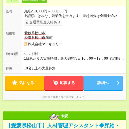
月給210,000円～300,000円
給与
上記額にはみなし残業代を含みます。※超過分は全額支給いたし
ます。 みなし残業代 14,616円／月 みなし残業時間 10時間／月
交通費別途支給あり
※能力やスキルを考慮の上、当社規程により決定します。 ーー
ーーーーーーー 年に2回の昇給あり！ ーーーーーーーーー 半年
愛媛県松山市
勤務地
に1回の「年次昇給」があり、仕事での成果にあわせて昇給しま
愛媛県松山市
湊町
す。特に頑張っている人は、上長の裁量でさらにプラスの昇給
となることも。努力や成長が収入につながる環境です。 【試用
株式会社マーキュリー
期間】試用期間あり 試用期間の長さ：3ヶ月 雇用形態、給与は
本採用時と同じです。
シフト制
勤務時間
1日あたりの実働時間：最大8時間/日 10：00～19：00（実働8時
間） ※勤務地により異なります。
10名以上の大量募集
特徴
気になる！
応募する
詳細へ
掲載元企業名
株式会社マーキュリー
未読
【愛媛県松山市】人材管理アシスタント◆昇給・