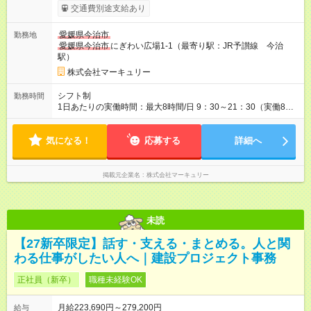
ます。 みなし残業代 14,543円／月 みなし残業時間 10時間／月
交通費別途支給あり
※能力やスキルを考慮の上、当社規程により決定します。 ■制服
貸与があるので服装に縛られずに出勤できます◎ 【試用期間】
愛媛県今治市
勤務地
試用期間あり 試用期間の長さ：3ヶ月 雇用形態、給与は本採用
愛媛県今治市
にぎわい広場1-1（最寄り駅：JR予讃線 今治
時と同じです。
駅）
株式会社マーキュリー
シフト制
勤務時間
1日あたりの実働時間：最大8時間/日 9：30～21：30（実働8時
間／休憩1時間） ■シフト例 ・9：30～18：30 ・10：30～19：
30 ・12：30～21：30 ■残業ほぼなし ■シフト相談可
気になる！
応募する
詳細へ
掲載元企業名
株式会社マーキュリー
未読
【27新卒限定】話す・支える・まとめる。人と関
わる仕事がしたい人へ｜建設プロジェクト事務
正社員（新卒）
職種未経験OK
月給223,690円～279,200円
給与