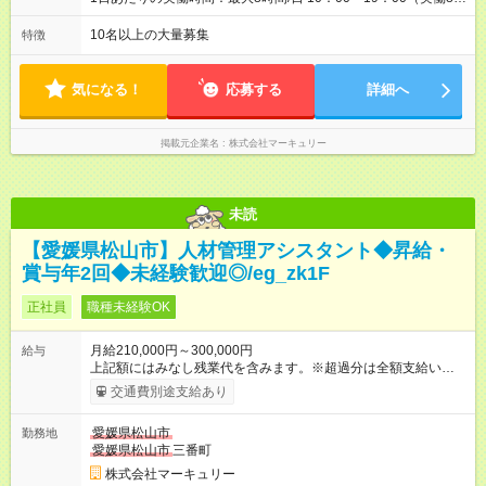
間） ※勤務地により異なります。
10名以上の大量募集
特徴
気になる！
応募する
詳細へ
掲載元企業名
株式会社マーキュリー
未読
【愛媛県松山市】人材管理アシスタント◆昇給・
賞与年2回◆未経験歓迎◎/eg_zk1F
正社員
職種未経験OK
月給210,000円～300,000円
給与
上記額にはみなし残業代を含みます。※超過分は全額支給いたし
ます。 みなし残業代 14,616円／月 みなし残業時間 10時間／月
交通費別途支給あり
※能力やスキルを考慮の上、当社規程により決定します。 ーー
ーーーーーーー 年に2回の昇給あり！ ーーーーーーーーー 半年
愛媛県松山市
勤務地
に1回の「年次昇給」があり、仕事での成果にあわせて昇給しま
愛媛県松山市
三番町
す。特に頑張っている人は、上長の裁量でさらにプラスの昇給
となることも。努力や成長が収入につながる環境です。 【試用
株式会社マーキュリー