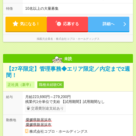
る日が多い働き方です。 毎日の業務は進捗管理や事務が中心な
ので、 「今日やるべき仕事」が終われば、自然と区切りをつけ
10名以上の大量募集
特徴
やすいのが特長。 突発的な対応も少なく、無理をさせない働き
方を大切にしています。
気になる！
応募する
詳細へ
掲載元企業名
株式会社コプロ・ホールディングス
未読
【27卒限定】管理事務◆エリア限定／内定まで2週
間！
正社員（新卒）
職種未経験OK
月給223,690円～279,200円
給与
残業代1分単位で支給 【試用期間】試用期間なし
交通費別途支給あり
愛媛県新居浜市
勤務地
愛媛県新居浜市
株式会社コプロ・ホールディングス