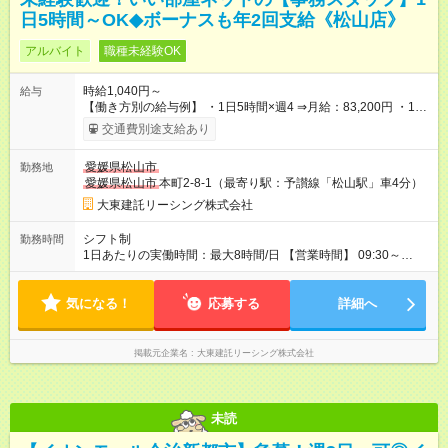
日5時間～OK◆ボーナスも年2回支給《松山店》
アルバイト
職種未経験OK
時給1,040円～
給与
【働き方別の給与例】 ・1日5時間×週4 ⇒月給：83,200円 ・1日
8時間×週5 ⇒月給：166,400円 ☆ライフスタイルに合わせて柔軟
交通費別途支給あり
に働けます！ 《昇給》 あり※会社業績による 《賞与》 年2回あ
り※会社業績による 《プラスで支給される手当》 ●交通費(上限
愛媛県松山市
勤務地
月4万円) ●資格手当(宅地建物取引士：1万円/月) 【試用期間】試
愛媛県松山市
本町2-8-1（最寄り駅：予讃線「松山駅」車4分）
用期間なし
大東建託リーシング株式会社
シフト制
勤務時間
1日あたりの実働時間：最大8時間/日 【営業時間】 09:30～
18:30 ★上記時間内で1日5時間～勤務OK ＼ライフスタイルに合
わせて働けます／ ・土日祝だけの勤務 ・短時間勤務 など お気
気になる！
軽にご相談ください！ ◆1か月ごとのシフト提出制 ◆業務特性お
応募する
詳細へ
よび秘密保持の観点から副業・Wワークはご遠慮いただいており
ます。
掲載元企業名
大東建託リーシング株式会社
未読