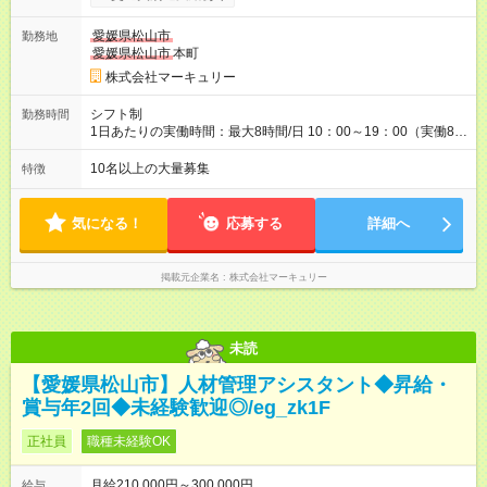
※能力やスキルを考慮の上、当社規程により決定します。 ーー
ーーーーーーー 年に2回の昇給あり！ ーーーーーーーーー 半年
愛媛県松山市
勤務地
に1回の「年次昇給」があり、仕事での成果にあわせて昇給しま
愛媛県松山市
本町
す。特に頑張っている人は、上長の裁量でさらにプラスの昇給
となることも。努力や成長が収入につながる環境です。 【試用
株式会社マーキュリー
期間】試用期間あり 試用期間の長さ：3ヶ月 雇用形態、給与は
本採用時と同じです。
シフト制
勤務時間
1日あたりの実働時間：最大8時間/日 10：00～19：00（実働8時
間） ※勤務地により異なります。
10名以上の大量募集
特徴
気になる！
応募する
詳細へ
掲載元企業名
株式会社マーキュリー
未読
【愛媛県松山市】人材管理アシスタント◆昇給・
賞与年2回◆未経験歓迎◎/eg_zk1F
正社員
職種未経験OK
月給210,000円～300,000円
給与