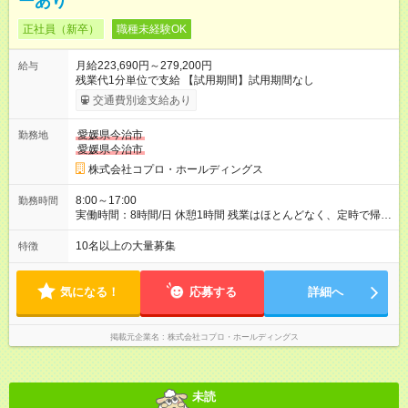
ーあり
正社員（新卒）
職種未経験OK
月給223,690円～279,200円
給与
残業代1分単位で支給 【試用期間】試用期間なし
交通費別途支給あり
愛媛県今治市
勤務地
愛媛県今治市
株式会社コプロ・ホールディングス
8:00～17:00
勤務時間
実働時間：8時間/日 休憩1時間 残業はほとんどなく、定時で帰れ
る日が多い働き方です。 毎日の業務は進捗管理や事務が中心な
ので、 「今日やるべき仕事」が終われば、自然と区切りをつけ
10名以上の大量募集
特徴
やすいのが特長。 突発的な対応も少なく、無理をさせない働き
方を大切にしています。
気になる！
応募する
詳細へ
掲載元企業名
株式会社コプロ・ホールディングス
未読