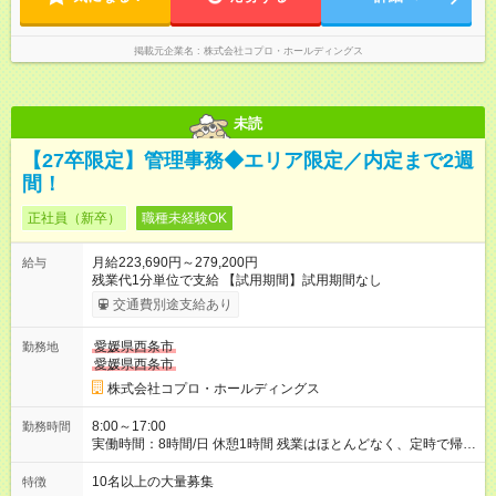
掲載元企業名
株式会社コプロ・ホールディングス
未読
【27卒限定】管理事務◆エリア限定／内定まで2週
間！
正社員（新卒）
職種未経験OK
月給223,690円～279,200円
給与
残業代1分単位で支給 【試用期間】試用期間なし
交通費別途支給あり
愛媛県西条市
勤務地
愛媛県西条市
株式会社コプロ・ホールディングス
8:00～17:00
勤務時間
実働時間：8時間/日 休憩1時間 残業はほとんどなく、定時で帰れ
る日が多い働き方です。 毎日の業務は進捗管理や事務が中心な
ので、 「今日やるべき仕事」が終われば、自然と区切りをつけ
10名以上の大量募集
特徴