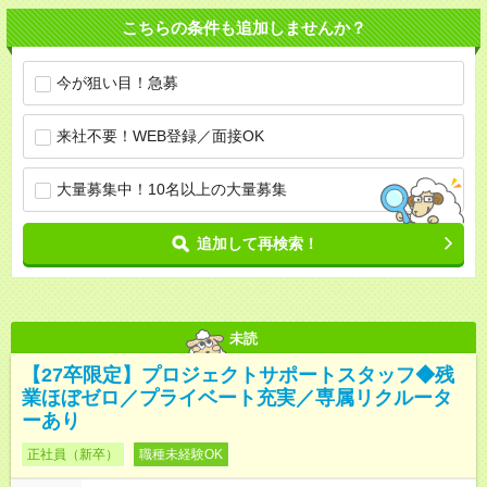
こちらの条件も追加しませんか？
今が狙い目！急募
来社不要！WEB登録／面接OK
大量募集中！10名以上の大量募集
追加して再検索！
未読
【27卒限定】プロジェクトサポートスタッフ◆残
業ほぼゼロ／プライベート充実／専属リクルータ
ーあり
正社員（新卒）
職種未経験OK