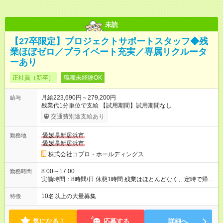
未読
【27卒限定】プロジェクトサポートスタッフ◆残
業ほぼゼロ／プライベート充実／専属リクルータ
ーあり
正社員（新卒）
職種未経験OK
月給223,690円～279,200円
給与
残業代1分単位で支給 【試用期間】試用期間なし
交通費別途支給あり
愛媛県新居浜市
勤務地
愛媛県新居浜市
株式会社コプロ・ホールディングス
8:00～17:00
勤務時間
実働時間：8時間/日 休憩1時間 残業はほとんどなく、定時で帰れ
る日が多い働き方です。 毎日の業務は進捗管理や事務が中心な
ので、 「今日やるべき仕事」が終われば、自然と区切りをつけ
10名以上の大量募集
特徴
やすいのが特長。 突発的な対応も少なく、無理をさせない働き
方を大切にしています。
気になる！
応募する
詳細へ