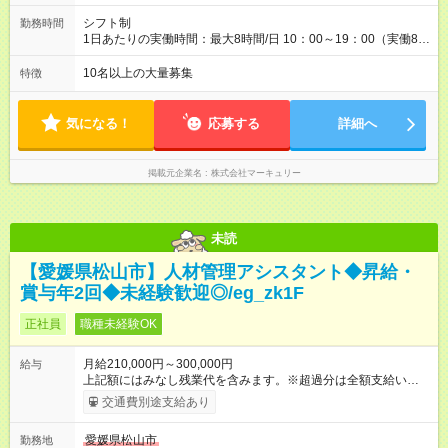
期間】試用期間あり 試用期間の長さ：3ヶ月 雇用形態、給与は
本採用時と同じです。
シフト制
勤務時間
1日あたりの実働時間：最大8時間/日 10：00～19：00（実働8時
間） ※勤務地により異なります。
10名以上の大量募集
特徴
気になる！
応募する
詳細へ
掲載元企業名
株式会社マーキュリー
未読
【愛媛県松山市】人材管理アシスタント◆昇給・
賞与年2回◆未経験歓迎◎/eg_zk1F
正社員
職種未経験OK
月給210,000円～300,000円
給与
上記額にはみなし残業代を含みます。※超過分は全額支給いたし
ます。 みなし残業代 14,616円／月 みなし残業時間 10時間／月
交通費別途支給あり
※能力やスキルを考慮の上、当社規程により決定します。 ーー
ーーーーーーー 年に2回の昇給あり！ ーーーーーーーーー 半年
愛媛県松山市
勤務地
に1回の「年次昇給」があり、仕事での成果にあわせて昇給しま