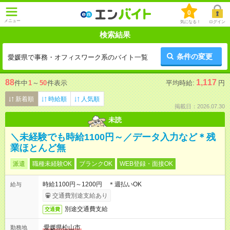
0
メニュー
気になる！
ログイン
検索結果
条件の変更
愛媛県で事務・オフィスワーク系のバイト一覧
88
1,117
件中
1
～
50
件表示
平均時給:
円
新着順
時給順
人気順
掲載日：2026.07.30
未読
＼未経験でも時給1100円～／データ入力など＊残
業ほとんど無
派遣
職種未経験OK
ブランクOK
WEB登録・面接OK
時給1100円～1200円 ＊週払いOK
給与
交通費別途支給あり
別途交通費支給
交通費
愛媛県松山市
勤務地