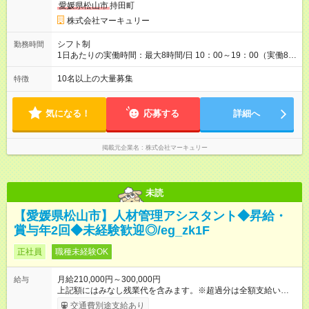
愛媛県松山市
持田町
す。特に頑張っている人は、上長の裁量でさらにプラスの昇給
となることも。努力や成長が収入につながる環境です。 【試用
株式会社マーキュリー
期間】試用期間あり 試用期間の長さ：3ヶ月 雇用形態、給与は
本採用時と同じです。
シフト制
勤務時間
1日あたりの実働時間：最大8時間/日 10：00～19：00（実働8時
間） ※勤務地により異なります。
10名以上の大量募集
特徴
気になる！
応募する
詳細へ
掲載元企業名
株式会社マーキュリー
未読
【愛媛県松山市】人材管理アシスタント◆昇給・
賞与年2回◆未経験歓迎◎/eg_zk1F
正社員
職種未経験OK
月給210,000円～300,000円
給与
上記額にはみなし残業代を含みます。※超過分は全額支給いたし
ます。 みなし残業代 14,616円／月 みなし残業時間 10時間／月
交通費別途支給あり