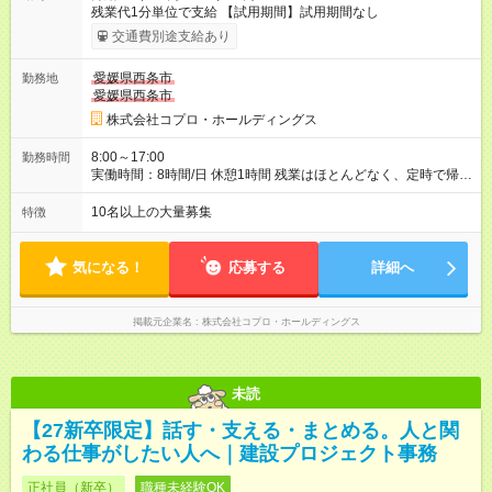
残業代1分単位で支給 【試用期間】試用期間なし
交通費別途支給あり
愛媛県西条市
勤務地
愛媛県西条市
株式会社コプロ・ホールディングス
8:00～17:00
勤務時間
実働時間：8時間/日 休憩1時間 残業はほとんどなく、定時で帰れ
る日が多い働き方です。 毎日の業務は進捗管理や事務が中心な
ので、 「今日やるべき仕事」が終われば、自然と区切りをつけ
10名以上の大量募集
特徴
やすいのが特長。 突発的な対応も少なく、無理をさせない働き
方を大切にしています。
気になる！
応募する
詳細へ
掲載元企業名
株式会社コプロ・ホールディングス
未読
【27新卒限定】話す・支える・まとめる。人と関
わる仕事がしたい人へ｜建設プロジェクト事務
正社員（新卒）
職種未経験OK