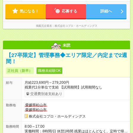
やすいのが特長。 突発的な対応も少なく、無理をさせない働き
方を大切にしています。
気になる！
応募する
詳細へ
掲載元企業名
株式会社コプロ・ホールディングス
未読
【27卒限定】管理事務◆エリア限定／内定まで2週
間！
正社員（新卒）
職種未経験OK
月給223,690円～279,200円
給与
残業代1分単位で支給 【試用期間】試用期間なし
交通費別途支給あり
愛媛県松山市
勤務地
愛媛県松山市
株式会社コプロ・ホールディングス
8:00～17:00
勤務時間
実働時間：8時間/日 休憩1時間 残業はほとんどなく、定時で帰れ