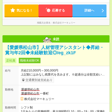
気になる！
応募する
詳細へ
掲載元企業名
株式会社マーキュリー
未読
【愛媛県松山市】人材管理アシスタント◆昇給・
賞与年2回◆未経験歓迎◎/eg_zk1F
正社員
職種未経験OK
月給210,000円～300,000円
給与
上記額にはみなし残業代を含みます。※超過分は全額支給いたし
ます。 みなし残業代 14,616円／月 みなし残業時間 10時間／月
交通費別途支給あり
※能力やスキルを考慮の上、当社規程により決定します。 ーー
ーーーーーーー 年に2回の昇給あり！ ーーーーーーーーー 半年
愛媛県松山市
勤務地
に1回の「年次昇給」があり、仕事での成果にあわせて昇給しま
愛媛県松山市
一番町
す。特に頑張っている人は、上長の裁量でさらにプラスの昇給
となることも。努力や成長が収入につながる環境です。 【試用
株式会社マーキュリー
期間】試用期間あり 試用期間の長さ：3ヶ月 雇用形態、給与は
本採用時と同じです。
シフト制
勤務時間
1日あたりの実働時間：最大8時間/日 10：00～19：00（実働8時