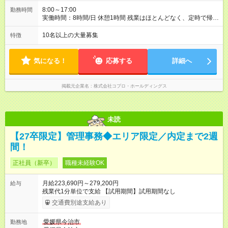
8:00～17:00
勤務時間
実働時間：8時間/日 休憩1時間 残業はほとんどなく、定時で帰れ
る日が多い働き方です。 毎日の業務は進捗管理や事務が中心な
ので、 「今日やるべき仕事」が終われば、自然と区切りをつけ
10名以上の大量募集
特徴
やすいのが特長。 突発的な対応も少なく、無理をさせない働き
方を大切にしています。
気になる！
応募する
詳細へ
掲載元企業名
株式会社コプロ・ホールディングス
未読
【27卒限定】管理事務◆エリア限定／内定まで2週
間！
正社員（新卒）
職種未経験OK
月給223,690円～279,200円
給与
残業代1分単位で支給 【試用期間】試用期間なし
交通費別途支給あり
愛媛県今治市
勤務地