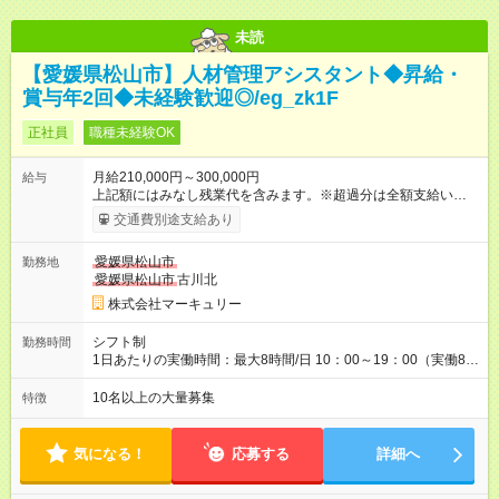
未読
【愛媛県松山市】人材管理アシスタント◆昇給・
賞与年2回◆未経験歓迎◎/eg_zk1F
正社員
職種未経験OK
月給210,000円～300,000円
給与
上記額にはみなし残業代を含みます。※超過分は全額支給いたし
ます。 みなし残業代 14,616円／月 みなし残業時間 10時間／月
交通費別途支給あり
※能力やスキルを考慮の上、当社規程により決定します。 ーー
ーーーーーーー 年に2回の昇給あり！ ーーーーーーーーー 半年
愛媛県松山市
勤務地
に1回の「年次昇給」があり、仕事での成果にあわせて昇給しま
愛媛県松山市
古川北
す。特に頑張っている人は、上長の裁量でさらにプラスの昇給
となることも。努力や成長が収入につながる環境です。 【試用
株式会社マーキュリー
期間】試用期間あり 試用期間の長さ：3ヶ月 雇用形態、給与は
本採用時と同じです。
シフト制
勤務時間
1日あたりの実働時間：最大8時間/日 10：00～19：00（実働8時
間） ※勤務地により異なります。
10名以上の大量募集
特徴
気になる！
応募する
詳細へ