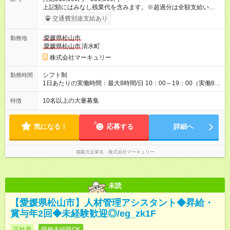
上記額にはみなし残業代を含みます。※超過分は全額支給いたし
ます。 みなし残業代 14,616円／月 みなし残業時間 10時間／月
交通費別途支給あり
※能力やスキルを考慮の上、当社規程により決定します。 ーー
ーーーーーーー 年に2回の昇給あり！ ーーーーーーーーー 半年
愛媛県松山市
勤務地
に1回の「年次昇給」があり、仕事での成果にあわせて昇給しま
愛媛県松山市
清水町
す。特に頑張っている人は、上長の裁量でさらにプラスの昇給
となることも。努力や成長が収入につながる環境です。 【試用
株式会社マーキュリー
期間】試用期間あり 試用期間の長さ：3ヶ月 雇用形態、給与は
本採用時と同じです。
シフト制
勤務時間
1日あたりの実働時間：最大8時間/日 10：00～19：00（実働8時
間） ※勤務地により異なります。
10名以上の大量募集
特徴
気になる！
応募する
詳細へ
掲載元企業名
株式会社マーキュリー
未読
【愛媛県松山市】人材管理アシスタント◆昇給・
賞与年2回◆未経験歓迎◎/eg_zk1F
正社員
職種未経験OK