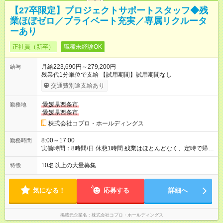
【27卒限定】プロジェクトサポートスタッフ◆残
業ほぼゼロ／プライベート充実／専属リクルータ
ーあり
正社員（新卒）
職種未経験OK
月給223,690円～279,200円
給与
残業代1分単位で支給 【試用期間】試用期間なし
交通費別途支給あり
愛媛県西条市
勤務地
愛媛県西条市
株式会社コプロ・ホールディングス
8:00～17:00
勤務時間
実働時間：8時間/日 休憩1時間 残業はほとんどなく、定時で帰れ
る日が多い働き方です。 毎日の業務は進捗管理や事務が中心な
ので、 「今日やるべき仕事」が終われば、自然と区切りをつけ
10名以上の大量募集
特徴
やすいのが特長。 突発的な対応も少なく、無理をさせない働き
方を大切にしています。
気になる！
応募する
詳細へ
掲載元企業名
株式会社コプロ・ホールディングス