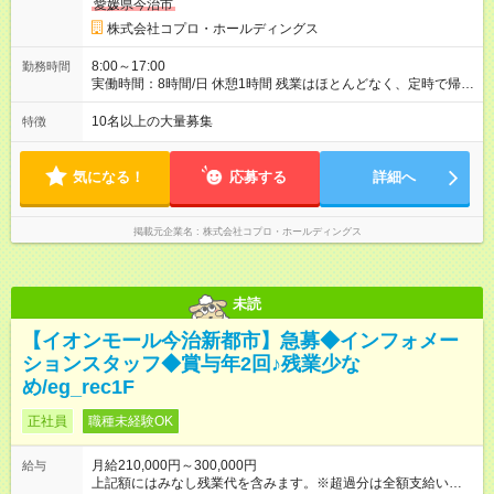
愛媛県今治市
株式会社コプロ・ホールディングス
8:00～17:00
勤務時間
実働時間：8時間/日 休憩1時間 残業はほとんどなく、定時で帰れ
る日が多い働き方です。 毎日の業務は進捗管理や事務が中心な
ので、 「今日やるべき仕事」が終われば、自然と区切りをつけ
10名以上の大量募集
特徴
やすいのが特長。 突発的な対応も少なく、無理をさせない働き
方を大切にしています。
気になる！
応募する
詳細へ
掲載元企業名
株式会社コプロ・ホールディングス
未読
【イオンモール今治新都市】急募◆インフォメー
ションスタッフ◆賞与年2回♪残業少な
め/eg_rec1F
正社員
職種未経験OK
月給210,000円～300,000円
給与
上記額にはみなし残業代を含みます。※超過分は全額支給いたし