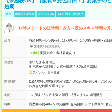
【未経験OK】【服装＆髪色自由！】お菓子の
短期
派遣
職種未経験OK
ブランクOK
WEB登録・面接OK
14時スタートの短時間！夕方～夜のスキマ時間で月1
時給1400円／月収例：117,600円＝1,400円×4時間×
給与
交通費別途支給あり
実費支給／当社規定あり。
交通費
さいたま市見沼区
勤務地
七里駅から車6分
/
大宮公園駅
/
大宮(埼玉県)駅
アパレル・日用雑貨
(1)14:00-18:00(休憩0分) (2)14:00-19:00(休憩0分) (3)14:
勤務時間
お好きな時間が選べます
1ヶ月以上3ヶ月未満／即日～8月末までの期間限定
期間
履歴書不要
/
40～50代活躍中
/
服装自由
/
シフト勤務
/
10名
特徴