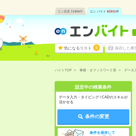
エン派遣
71454
件
エン バイト
82531
件
0
気になるリスト
保存した希
バイトTOP
事務・オフィスワーク系
データ
設定中の検索条件
データ入力・タイピング / CADのスキルが
活かせる
条件の変更
条件を保存して