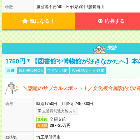
履歴書不要
/
40～50代活躍中
/
服装自由
特徴
気になる！
応募する
未読
1750円＊【図書館や博物館が好きなかたへ】
派遣
職種未経験OK
ブランクOK
WEB登録・面接OK
＼話題のサブカルスポット！／文化複合施設内での
時給1750円 月収例 245,000円
給与
交通費別途支給あり
全額支給
交通費
20～25万円
月収例
埼玉県所沢市
勤務地