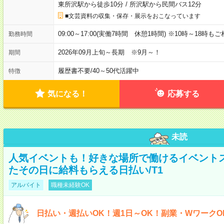
東所沢駅から徒歩10分
/
所沢駅から民間バス12分
■文芸資料の収集・保存・展示をおこなっています
09:00～17:00(実働7時間 休憩1時間) ※10時～18時も
勤務時間
2026年09月上旬～長期 ※9月～！
期間
履歴書不要
/
40～50代活躍中
特徴
気になる！
応募する
未読
人気イベントも！好きな場所で働けるイベント
たその日に給料もらえる日払い/T1
アルバイト
職種未経験OK
日払い・週払いOK！週1日～OK！副業・WワークO