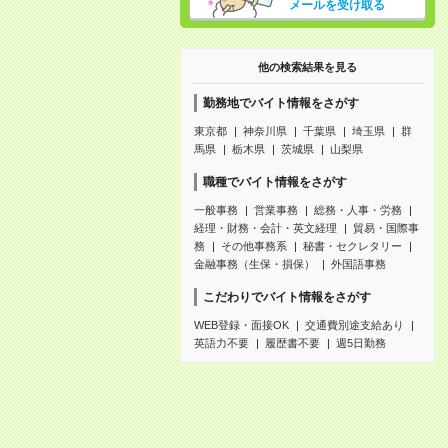
メールを受け取る
他の検索結果を見る
勤務地でバイト情報をさがす
東京都
神奈川県
千葉県
埼玉県
群
馬県
栃木県
茨城県
山梨県
職種でバイト情報をさがす
一般事務
営業事務
総務・人事・労務
経理・財務・会計・英文経理
貿易・国際事
務
その他事務系
秘書・セクレタリー
金融事務（生保・損保）
外国語事務
こだわりでバイト情報をさがす
WEB登録・面接OK
交通費別途支給あり
英語力不要
履歴書不要
週5日勤務