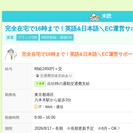
未読
完全在宅で16時まで！英語&日本語＼EC運営サ
派遣
ブランクOK
WEB登録・面接OK
完全在宅で16時まで！英語&日本語＼EC運営サポー
時給2450円＋交
給与
交通費別途支給あり
出社時の通勤交通費支給
交通費
東京都港区
勤務地
六本木駅から徒歩3分
IT・Web・通信
9:00～16:00
勤務時間
2026/8/17～長期 ※長期更新予定 ※8月～OK！
期間