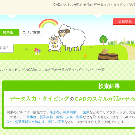
CADのスキルが活かせるのデータ入力・タイピングの
会員登録
エリア変更
関東版
望条件
入力・タイピングのCADのスキルが活かせるのアルバイト・バイト一覧
検索結果
データ入力・タイピング
CADのスキルが活かせ
の
関東のアルバイト情報です。
東京都
、
神奈川県
、
千葉県
などのエリアをチェックして
トの他に、
一般事務
、
営業事務
、
総務・人事・労務
などを取り揃えています。CADの
OK
、
交通費別途支給あり
、
英語力不要
などのこだわり条件も取り揃えています。