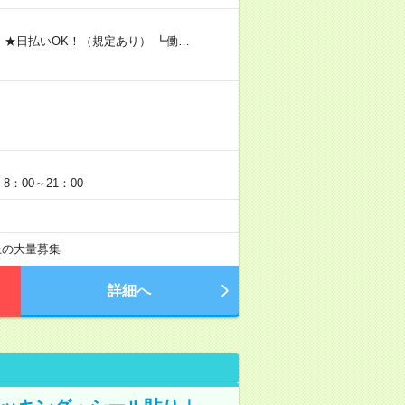
 ★日払いOK！（規定あり） ┗働…
：00～21：00
以上の大量募集
詳細へ