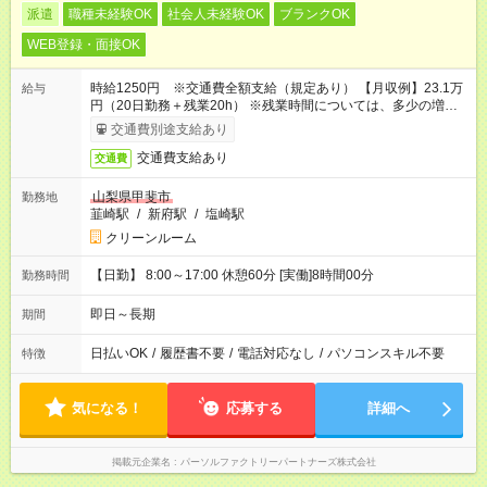
派遣
職種未経験OK
社会人未経験OK
ブランクOK
WEB登録・面接OK
時給1250円 ※交通費全額支給（規定あり） 【月収例】23.1万
給与
円（20日勤務＋残業20h） ※残業時間については、多少の増減
あり
交通費別途支給あり
交通費支給あり
交通費
山梨県甲斐市
勤務地
韮崎駅
/
新府駅
/
塩崎駅
クリーンルーム
【日勤】 8:00～17:00 休憩60分 [実働]8時間00分
勤務時間
即日～長期
期間
日払いOK
/
履歴書不要
/
電話対応なし
/
パソコンスキル不要
特徴
気になる！
応募する
詳細へ
掲載元企業名
パーソルファクトリーパートナーズ株式会社