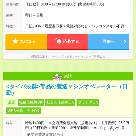
【日勤】 8:00～17:00 休憩60分 [実働]8時間00分
勤務時間
即日～長期
期間
日払いOK
/
履歴書不要
/
電話対応なし
/
パソコンスキル不要
特徴
気になる！
応募する
詳細へ
掲載元企業名
パーソルファクトリーパートナーズ株式会社
未読
<タイパ抜群>部品の製造マシンオペレーター（日
勤）
派遣
職種未経験OK
社会人未経験OK
ブランクOK
WEB登録・面接OK
時給1400円 ※交通費全額支給（規定あり） 【月収例】25.9万
給与
円（20日勤務＋残業20h） ※残業時間については、多少の増減
あり
交通費別途支給あり