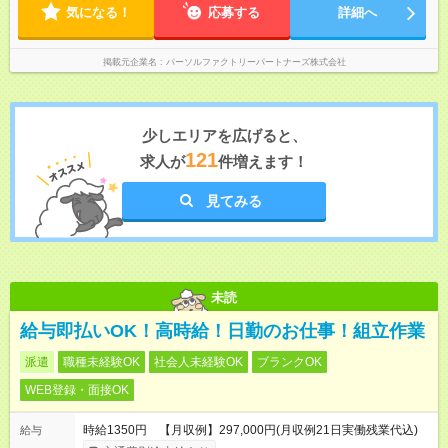
気になる！
応募する
詳細へ
掲載元企業名
パーソルファクトリーパートナーズ株式会社
少しエリアを広げると、
121
求人が
件増えます！
見てみる
未読
給与即払いOK！高時給！日勤のお仕事！組立作業
派遣
職種未経験OK
社会人未経験OK
ブランクOK
WEB登録・面接OK
時給1350円 【月収例】297,000円(月収例21日実働残業代込)
給与