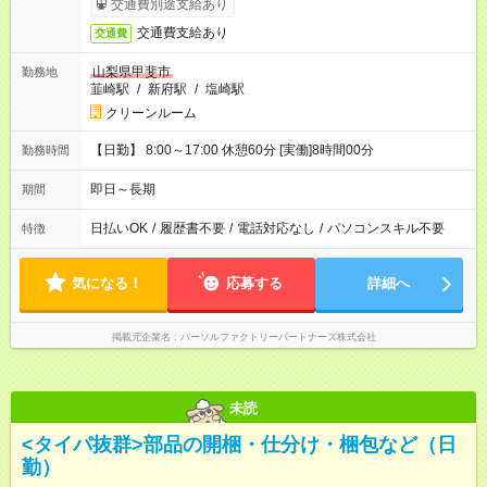
交通費別途支給あり
交通費支給あり
交通費
山梨県甲斐市
勤務地
韮崎駅
/
新府駅
/
塩崎駅
クリーンルーム
【日勤】 8:00～17:00 休憩60分 [実働]8時間00分
勤務時間
即日～長期
期間
日払いOK
/
履歴書不要
/
電話対応なし
/
パソコンスキル不要
特徴
気になる！
応募する
詳細へ
掲載元企業名
パーソルファクトリーパートナーズ株式会社
未読
<タイパ抜群>部品の開梱・仕分け・梱包など（日
勤）