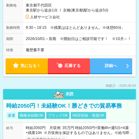
東京都千代田区
勤務地
東京駅から徒歩1分
/
京橋(東京都)駅から徒歩5分
人材サービス会社
9:30～18:15 ※残業はほとんどありません。※休憩60分。
勤務時間
2026/10/01～長期 ※開始日はご相談可能です！ ※10月～！
期間
履歴書不要
特徴
気になる！
応募する
詳細へ
掲載日：2026.08.04
未読
時給2050円！未経験OK！勝どきでの貿易事務
派遣
職種未経験OK
ブランクOK
WEB登録・面接OK
時給2050円 月収例 35万円 時給2050円×実働8h×週5日×4週
給与
+残業10h ※月収例を保証するものではありません。※給与即受
取りサービス利用可（利用条件有）