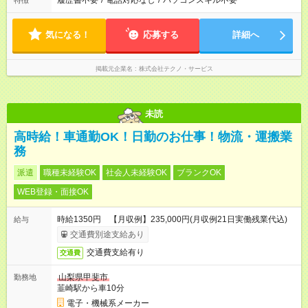
履歴書不要
/
電話対応なし
/
パソコンスキル不要
特徴
気になる！
応募する
詳細へ
掲載元企業名
株式会社テクノ・サービス
未読
高時給！車通勤OK！日勤のお仕事！物流・運搬業
務
派遣
職種未経験OK
社会人未経験OK
ブランクOK
WEB登録・面接OK
時給1350円 【月収例】235,000円(月収例21日実働残業代込)
給与
交通費別途支給あり
交通費支給有り
交通費
山梨県甲斐市
勤務地
韮崎駅から車10分
電子・機械系メーカー