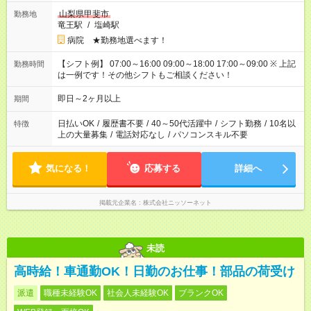
山梨県甲斐市
勤務地
竜王駅
/
塩崎駅
病院 ★勤務地選べます！
【シフト例】 07:00～16:00 09:00～18:00 17:00～09:00 ※ 上記
勤務時間
は一例です！その他シフトもご相談ください！
即日～2ヶ月以上
期間
日払いOK
/
履歴書不要
/
40～50代活躍中
/
シフト勤務
/
10名以
特徴
上の大量募集
/
電話対応なし
/
パソコンスキル不要
気になる！
応募する
詳細へ
掲載元企業名
株式会社ニッソーネット
未読
高時給！車通勤OK！日勤のお仕事！部品の荷受け
派遣
職種未経験OK
社会人未経験OK
ブランクOK