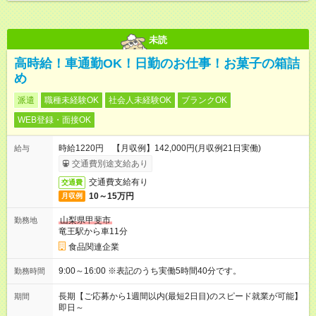
未読
高時給！車通勤OK！日勤のお仕事！お菓子の箱詰
め
派遣
職種未経験OK
社会人未経験OK
ブランクOK
WEB登録・面接OK
時給1220円 【月収例】142,000円(月収例21日実働)
給与
交通費別途支給あり
交通費支給有り
交通費
10～15万円
月収例
山梨県甲斐市
勤務地
竜王駅から車11分
食品関連企業
9:00～16:00 ※表記のうち実働5時間40分です。
勤務時間
長期【ご応募から1週間以内(最短2日目)のスピード就業が可能】
期間
即日～