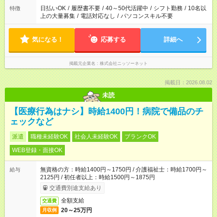
日払いOK
/
履歴書不要
/
40～50代活躍中
/
シフト勤務
/
10名以
特徴
上の大量募集
/
電話対応なし
/
パソコンスキル不要
気になる！
応募する
詳細へ
掲載元企業名
株式会社ニッソーネット
掲載日：2026.08.02
未読
【医療行為はナシ】時給1400円！病院で備品のチ
ェックなど
派遣
職種未経験OK
社会人未経験OK
ブランクOK
WEB登録・面接OK
無資格の方：時給1400円～1750円 / 介護福祉士：時給1700円～
給与
2125円 / 初任者以上：時給1500円～1875円
交通費別途支給あり
全額支給
交通費
20～25万円
月収例