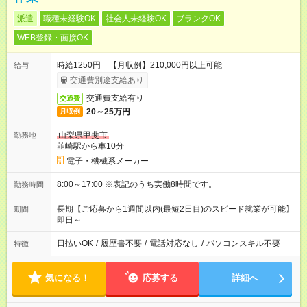
派遣
職種未経験OK
社会人未経験OK
ブランクOK
WEB登録・面接OK
時給1250円 【月収例】210,000円以上可能
給与
交通費別途支給あり
交通費支給有り
交通費
20～25万円
月収例
山梨県甲斐市
勤務地
韮崎駅から車10分
電子・機械系メーカー
8:00～17:00 ※表記のうち実働8時間です。
勤務時間
長期【ご応募から1週間以内(最短2日目)のスピード就業が可能】
期間
即日～
日払いOK
/
履歴書不要
/
電話対応なし
/
パソコンスキル不要
特徴
気になる！
応募する
詳細へ