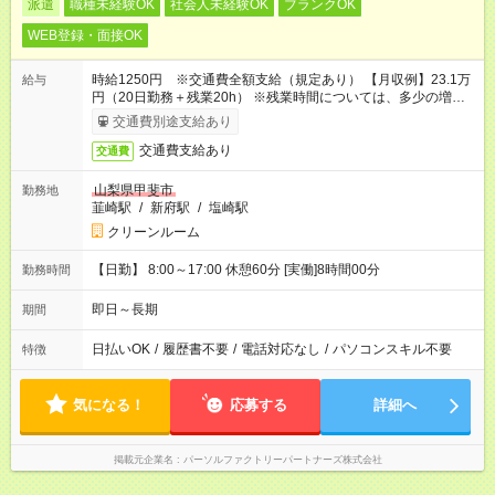
派遣
職種未経験OK
社会人未経験OK
ブランクOK
WEB登録・面接OK
時給1250円 ※交通費全額支給（規定あり） 【月収例】23.1万
給与
円（20日勤務＋残業20h） ※残業時間については、多少の増減
あり
交通費別途支給あり
交通費支給あり
交通費
山梨県甲斐市
勤務地
韮崎駅
/
新府駅
/
塩崎駅
クリーンルーム
【日勤】 8:00～17:00 休憩60分 [実働]8時間00分
勤務時間
即日～長期
期間
日払いOK
/
履歴書不要
/
電話対応なし
/
パソコンスキル不要
特徴
気になる！
応募する
詳細へ
掲載元企業名
パーソルファクトリーパートナーズ株式会社