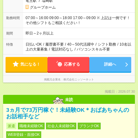
竜王駅
/
塩崎駅
グループホーム
07:00～16:00 09:00～18:00 17:00～09:00 ※ 上記は一例です！
勤務時間
その他シフトもご相談ください！
即日～2ヶ月以上
期間
日払いOK
/
履歴書不要
/
40～50代活躍中
/
シフト勤務
/
10名以
特徴
上の大量募集
/
電話対応なし
/
パソコンスキル不要
気になる！
応募する
詳細へ
掲載元企業名
株式会社ニッソーネット
掲載日：2026.07.30
未読
3ヵ月で73万円稼ぐ！未経験OK＊おばあちゃんの
お話相手など
派遣
職種未経験OK
社会人未経験OK
ブランクOK
WEB登録・面接OK