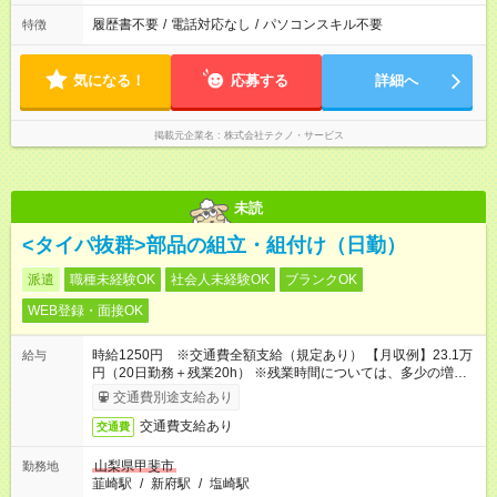
履歴書不要
/
電話対応なし
/
パソコンスキル不要
特徴
気になる！
応募する
詳細へ
掲載元企業名
株式会社テクノ・サービス
未読
<タイパ抜群>部品の組立・組付け（日勤）
派遣
職種未経験OK
社会人未経験OK
ブランクOK
WEB登録・面接OK
時給1250円 ※交通費全額支給（規定あり） 【月収例】23.1万
給与
円（20日勤務＋残業20h） ※残業時間については、多少の増減
あり
交通費別途支給あり
交通費支給あり
交通費
山梨県甲斐市
勤務地
韮崎駅
/
新府駅
/
塩崎駅