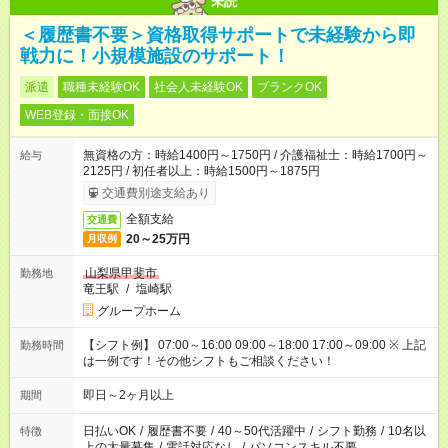
未読
＜履歴書不要＞資格取得サポートで未経験から即
戦力に！小規模施設のサポート！
派遣
職種未経験OK
社会人未経験OK
ブランクOK
WEB登録・面接OK
無資格の方：時給1400円～1750円 / 介護福祉士：時給1700円～
給与
2125円 / 初任者以上：時給1500円～1875円
交通費別途支給あり
全額支給
交通費
20～25万円
月収例
山梨県甲斐市
勤務地
竜王駅
/
塩崎駅
グループホーム
【シフト例】 07:00～16:00 09:00～18:00 17:00～09:00 ※ 上記
勤務時間
は一例です！その他シフトもご相談ください！
即日～2ヶ月以上
期間
日払いOK
/
履歴書不要
/
40～50代活躍中
/
シフト勤務
/
10名以
特徴
上の大量募集
/
電話対応なし
/
パソコンスキル不要