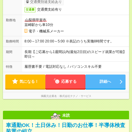
交通費別途支給あり
交通費支給有り
交通費
山梨県甲斐市
勤務地
韮崎駅から車10分
電子・機械系メーカー
8:00～17:00 20:00～5:00 ※表記のうち実働8時間です。
勤務時間
長期【ご応募から1週間以内(最短2日目)のスピード就業が可能】
期間
即日～
履歴書不要
/
電話対応なし
/
パソコンスキル不要
特徴
気になる！
応募する
詳細へ
掲載元企業名
株式会社テクノ・サービス
未読
車通勤OK！土日休み！日勤のお仕事！半導体検査
装置の組立