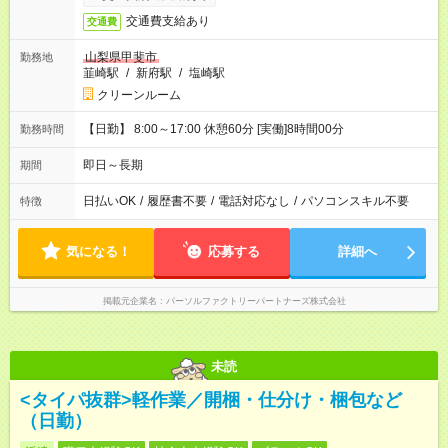
交通費支給あり
交通費
山梨県甲斐市
勤務地
韮崎駅
/
新府駅
/
塩崎駅
クリーンルーム
【日勤】 8:00～17:00 休憩60分 [実働]8時間00分
勤務時間
即日～長期
期間
日払いOK
/
履歴書不要
/
電話対応なし
/
パソコンスキル不要
特徴
気になる！
応募する
詳細へ
掲載元企業名
パーソルファクトリーパートナーズ株式会社
未読
<タイパ抜群>軽作業／開梱・仕分け・梱包など
（日勤）