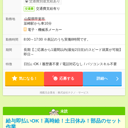
交通費別途支給あり
交通費支給有り
交通費
山梨県甲斐市
勤務地
韮崎駅から車10分
電子・機械系メーカー
8:00～17:00 ※表記のうち実働8時間です。
勤務時間
長期【ご応募から1週間以内(最短2日目)のスピード就業が可能】
期間
即日～
日払いOK
/
履歴書不要
/
電話対応なし
/
パソコンスキル不要
特徴
気になる！
応募する
詳細へ
掲載元企業名
株式会社テクノ・サービス
未読
給与即払いOK！高時給！土日休み！部品のセット
作業