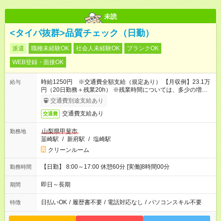
未読
<タイパ抜群>品質チェック（日勤）
派遣
職種未経験OK
社会人未経験OK
ブランクOK
WEB登録・面接OK
時給1250円 ※交通費全額支給（規定あり） 【月収例】23.1万
給与
円（20日勤務＋残業20h） ※残業時間については、多少の増減
あり
交通費別途支給あり
交通費支給あり
交通費
山梨県甲斐市
勤務地
韮崎駅
/
新府駅
/
塩崎駅
クリーンルーム
【日勤】 8:00～17:00 休憩60分 [実働]8時間00分
勤務時間
即日～長期
期間
日払いOK
/
履歴書不要
/
電話対応なし
/
パソコンスキル不要
特徴