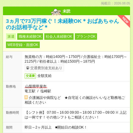
掲載日：2026.08.05
未読
NEW
3ヵ月で73万円稼ぐ！未経験OK＊おばあちゃん
のお話相手など＊
派遣
職種未経験OK
社会人未経験OK
ブランクOK
WEB登録・面接OK
無資格の方：時給1400円～1750円 / 介護福祉士：時給1700円～
給与
2125円 / 初任者以上：時給1500円～1875円
交通費別途支給あり
全額支給
交通費
山梨県甲斐市
勤務地
竜王駅
/
塩崎駅
介護施設や病院など ★自宅近くの施設がいいなど勤務地ご
相談ください
【シフト例】 07:00～16:00 09:00～18:00 17:00～09:00 ※ 上記
勤務時間
は一例です！その他シフトもご相談ください！
即日～2ヶ月以上 ■開始日の相談OK！
期間