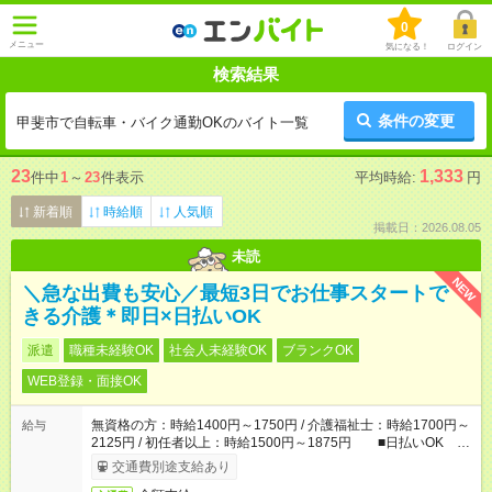
0
メニュー
気になる！
ログイン
検索結果
条件の変更
甲斐市で自転車・バイク通勤OKのバイト一覧
23
1,333
件中
1
～
23
件表示
平均時給:
円
新着順
時給順
人気順
掲載日：2026.08.05
未読
NEW
＼急な出費も安心／最短3日でお仕事スタートで
きる介護＊即日×日払いOK
派遣
職種未経験OK
社会人未経験OK
ブランクOK
WEB登録・面接OK
無資格の方：時給1400円～1750円 / 介護福祉士：時給1700円～
給与
2125円 / 初任者以上：時給1500円～1875円 ■日払いOK ■
日収例：1万1200円（時給1400円×8h）
交通費別途支給あり