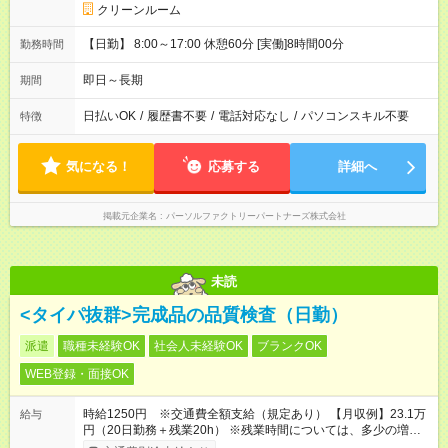
クリーンルーム
【日勤】 8:00～17:00 休憩60分 [実働]8時間00分
勤務時間
即日～長期
期間
日払いOK
/
履歴書不要
/
電話対応なし
/
パソコンスキル不要
特徴
気になる！
応募する
詳細へ
掲載元企業名
パーソルファクトリーパートナーズ株式会社
未読
<タイパ抜群>完成品の品質検査（日勤）
派遣
職種未経験OK
社会人未経験OK
ブランクOK
WEB登録・面接OK
時給1250円 ※交通費全額支給（規定あり） 【月収例】23.1万
給与
円（20日勤務＋残業20h） ※残業時間については、多少の増減
あり