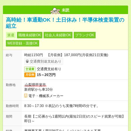
未読
高時給！車通勤OK！土日休み！半導体検査装置の
組立
派遣
職種未経験OK
社会人未経験OK
ブランクOK
WEB登録・面接OK
時給1150円 【月収例】187,000円(月収例21日実働)
給与
交通費別途支給あり
交通費支給有り
交通費
15～20万円
月収例
山梨県甲斐市
勤務地
新府駅から車10分
電子・機械系メーカー
8:30～17:30 ※表記のうち実働7時間45分です。
勤務時間
長期【ご応募から1週間以内(最短2日目)のスピード就業が可能】
期間
即日～