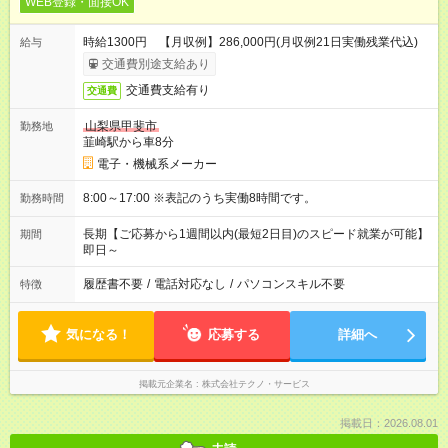
WEB登録・面接OK
時給1300円 【月収例】286,000円(月収例21日実働残業代込)
給与
交通費別途支給あり
交通費支給有り
交通費
山梨県甲斐市
勤務地
韮崎駅から車8分
電子・機械系メーカー
8:00～17:00 ※表記のうち実働8時間です。
勤務時間
長期【ご応募から1週間以内(最短2日目)のスピード就業が可能】
期間
即日～
履歴書不要
/
電話対応なし
/
パソコンスキル不要
特徴
気になる！
応募する
詳細へ
掲載元企業名
株式会社テクノ・サービス
掲載日：2026.08.01