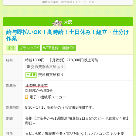
掲載元企業名
株式会社テクノ・サービス
未読
給与即払いOK！高時給！土日休み！組立・仕分け
作業
派遣
ブランクOK
WEB登録・面接OK
時給1300円 【月収例】218,000円以上可能
給与
交通費別途支給あり
交通費支給有り
交通費
山梨県甲斐市
勤務地
塩崎駅から車3分
電子・機械系メーカー
8:30～17:15 ※表記のうち実働8時間です。
勤務時間
長期【ご応募から1週間以内(最短2日目)のスピード就業が可能】
期間
即日～
日払いOK
/
履歴書不要
/
電話対応なし
/
パソコンスキル不要
特徴