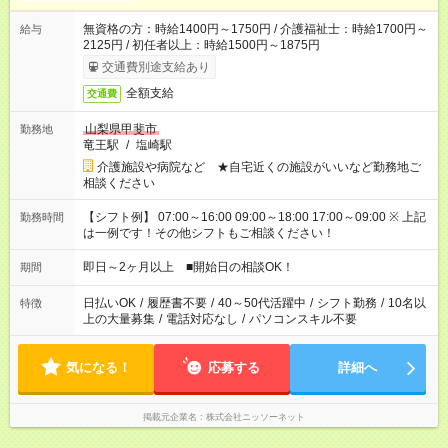
無資格の方：時給1400円～1750円 / 介護福祉士：時給1700円～
給与
2125円 / 初任者以上：時給1500円～1875円
交通費別途支給あり
全額支給
交通費
山梨県甲斐市
勤務地
竜王駅
/
塩崎駅
介護施設や病院など ★自宅近くの施設がいいなど勤務地ご
相談ください
【シフト例】 07:00～16:00 09:00～18:00 17:00～09:00 ※ 上記
勤務時間
は一例です！その他シフトもご相談ください！
即日～2ヶ月以上 ■開始日の相談OK！
期間
日払いOK
/
履歴書不要
/
40～50代活躍中
/
シフト勤務
/
10名以
特徴
上の大量募集
/
電話対応なし
/
パソコンスキル不要
気になる！
応募する
詳細へ
掲載元企業名
株式会社ニッソーネット