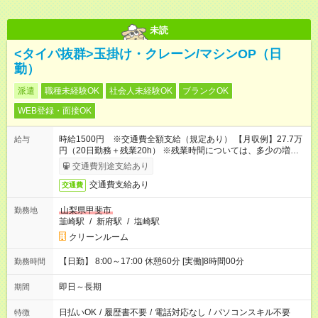
未読
<タイパ抜群>玉掛け・クレーン/マシンOP（日
勤）
派遣
職種未経験OK
社会人未経験OK
ブランクOK
WEB登録・面接OK
時給1500円 ※交通費全額支給（規定あり） 【月収例】27.7万
給与
円（20日勤務＋残業20h） ※残業時間については、多少の増減
あり
交通費別途支給あり
交通費支給あり
交通費
山梨県甲斐市
勤務地
韮崎駅
/
新府駅
/
塩崎駅
クリーンルーム
【日勤】 8:00～17:00 休憩60分 [実働]8時間00分
勤務時間
即日～長期
期間
日払いOK
/
履歴書不要
/
電話対応なし
/
パソコンスキル不要
特徴