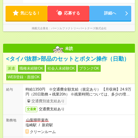
気になる！
応募する
詳細へ
掲載元企業名
パーソルファクトリーパートナーズ株式会社
未読
<タイパ抜群>部品のセットとボタン操作（日勤）
派遣
職種未経験OK
社会人未経験OK
ブランクOK
WEB登録・面接OK
時給1350円 ※交通費全額支給（規定あり） 【月収例】24.9万
給与
円（20日勤務＋残業20h） ※残業時間については、多少の増減
あり
交通費別途支給あり
交通費支給あり
交通費
山梨県甲斐市
勤務地
塩崎駅
/
新府駅
クリーンルーム