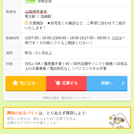
全額支給
交通費
山梨県甲斐市
勤務地
竜王駅
/
塩崎駅
介護施設 ★自宅近くの施設など、ご希望に合わせてご紹介
いたします！
(1)07:00～16:00 (2)09:00～18:00 (3)17:00～09:00 ※ 上記は一
勤務時間
例です！その他シフトもご相談ください！
即日～2ヶ月以上
期間
日払いOK
/
履歴書不要
/
40～50代活躍中
/
シフト勤務
/
10名以
特徴
上の大量募集
/
電話対応なし
/
パソコンスキル不要
気になる！
応募する
詳細へ
掲載元企業名
株式会社ニッソーネット
興味のあるバイト
は、とりあえず保存しよう♪
保存した求人は、後からまとめて応募できるよ。
企業からアプローチが届くことも！