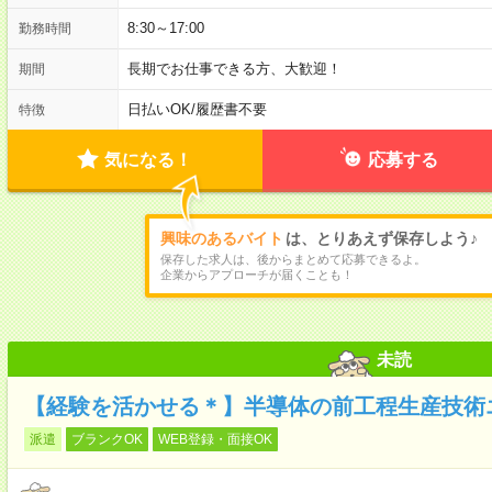
8:30～17:00
勤務時間
長期でお仕事できる方、大歓迎！
期間
日払いOK
/
履歴書不要
特徴
気になる！
応募する
興味のあるバイト
は、とりあえず保存しよう♪
保存した求人は、後からまとめて応募できるよ。
企業からアプローチが届くことも！
未読
【経験を活かせる＊】半導体の前工程生産技術エ
派遣
ブランクOK
WEB登録・面接OK