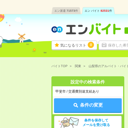
エン派遣
71573
件
エン バイト
82531
件
0
気になるリスト
保存した希
バイトTOP
関東
山梨県のアルバイト・バイ
設定中の検索条件
甲斐市 / 交通費別途支給あり
条件の変更
条件を保存して
メールを受け取る