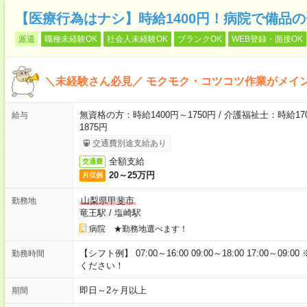
【医療行為はナシ】時給1400円！病院で備品
派遣
職種未経験OK
社会人未経験OK
ブランクOK
WEB登録・面接OK
＼未経験さん必見／ モクモク・コツコツ作業がメイ
無資格の方：時給1400円～1750円 / 介護福祉士：時給170
給与
1875円
交通費別途支給あり
全額支給
交通費
20～25万円
月収例
山梨県甲斐市
勤務地
竜王駅
/
塩崎駅
病院 ★勤務地選べます！
【シフト例】 07:00～16:00 09:00～18:00 17:00
勤務時間
ください！
即日～2ヶ月以上
期間