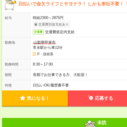
日払いで金欠ライフとサヨナラ！ しかも来社不要！
時給2300～2875円
給与
交通費別途支給あり
交通費規定内支給
交通費
山梨県甲斐市
勤務地
常永駅から車12分
IT・技術系
8:30～17:00
勤務時間
長期でお仕事できる方、大歓迎！
期間
日払いOK
/
履歴書不要
特徴
気になる！
応募する
未読