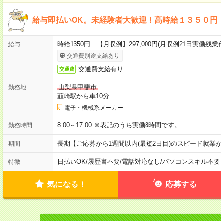
給与即払いOK。未経験者大歓迎！高時給１３５０円
時給1350円 【月収例】297,000円(月収例21日実働残業
給与
交通費別途支給あり
交通費支給有り
交通費
山梨県甲斐市
勤務地
韮崎駅から車10分
電子・機械系メーカー
8:00～17:00 ※表記のうち実働8時間です。
勤務時間
長期【ご応募から1週間以内(最短2日目)のスピード就業
期間
日払いOK
/
履歴書不要
/
電話対応なし
/
パソコンスキル不要
特徴
気になる！
応募する