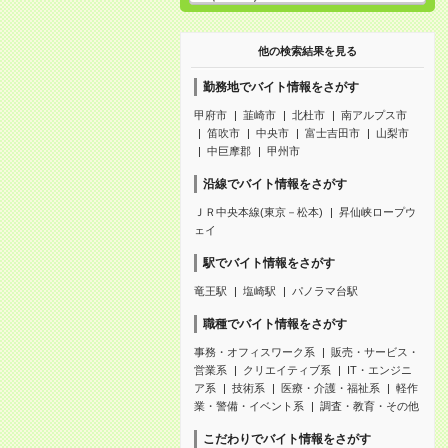
他の検索結果を見る
勤務地でバイト情報をさがす
甲府市
韮崎市
北杜市
南アルプス市
笛吹市
中央市
富士吉田市
山梨市
中巨摩郡
甲州市
沿線でバイト情報をさがす
ＪＲ中央本線(東京－松本)
昇仙峡ロープウ
ェイ
駅でバイト情報をさがす
竜王駅
塩崎駅
パノラマ台駅
職種でバイト情報をさがす
事務・オフィスワーク系
販売・サービス・
営業系
クリエイティブ系
IT・エンジニ
ア系
技術系
医療・介護・福祉系
軽作
業・警備・イベント系
調査・教育・その他
こだわりでバイト情報をさがす