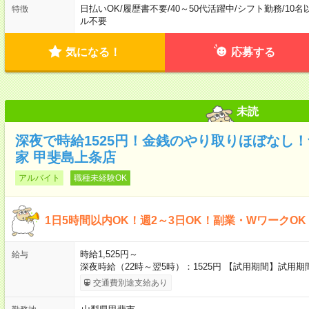
日払いOK
/
履歴書不要
/
40～50代活躍中
/
シフト勤務
/
10名
特徴
ル不要
気になる！
応募する
未読
深夜で時給1525円！金銭のやり取りほぼなし
家 甲斐島上条店
アルバイト
職種未経験OK
1日5時間以内OK！週2～3日OK！副業・WワークO
時給1,525円～
給与
深夜時給（22時～翌5時）：1525円 【試用期間】試用
交通費別途支給あり