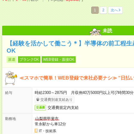
1
2
次へ
未読
【経験を活かして働こう＊】半導体の前工程生
OK
派遣
ブランクOK
WEB登録・面接OK
≪スマホで簡単！WEB登録で来社必要ナシ≫ “日払
時給2300～2875円 月収例40万5000円以上可(7時間30分
給与
交通費別途支給あり
交通費規定内支給
交通費
山梨県甲斐市
勤務地
常永駅から車12分
IT・技術系