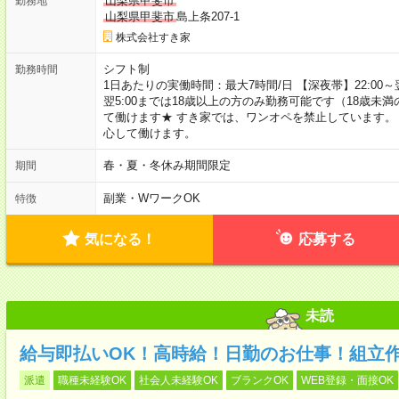
山梨県甲斐市
勤務地
山梨県甲斐市
島上条207-1
株式会社すき家
シフト制
勤務時間
1日あたりの実働時間：最大7時間/日 【深夜帯】22:00～翌5:
翌5:00までは18歳以上の方のみ勤務可能です（18歳未
て働けます★ すき家では、ワンオペを禁止しています。
心して働けます。
春・夏・冬休み期間限定
期間
副業・WワークOK
特徴
気になる！
応募する
未読
給与即払いOK！高時給！日勤のお仕事！組立
派遣
職種未経験OK
社会人未経験OK
ブランクOK
WEB登録・面接OK