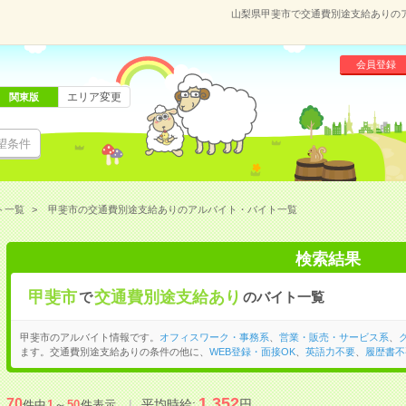
山梨県甲斐市で交通費別途支給ありの
会員登録
エリア変更
関東版
望条件
ト一覧
甲斐市の交通費別途支給ありのアルバイト・バイト一覧
検索結果
甲斐市
交通費別途支給あり
で
のバイト一覧
甲斐市のアルバイト情報です。
オフィスワーク・事務系
、
営業・販売・サービス系
、
ます。交通費別途支給ありの条件の他に、
WEB登録・面接OK
、
英語力不要
、
履歴書不
1,352
70
平均時給:
円
件中
1
～
50
件表示