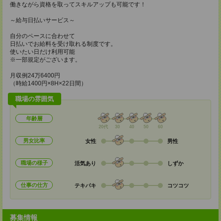
働きながら資格を取ってスキルアップも可能です！
～給与日払いサービス～
自分のペースに合わせて
日払いでお給料を受け取れる制度です。
使いたい日だけ利用可能
※一部規定がございます。
月収例24万6400円
（時給1400円×8H×22日間）
職場の雰囲気
年齢層
20代
30
40
50
60
男女比率
女性
男性
職場の様子
活気あり
しずか
仕事の仕方
テキパキ
コツコツ
募集情報