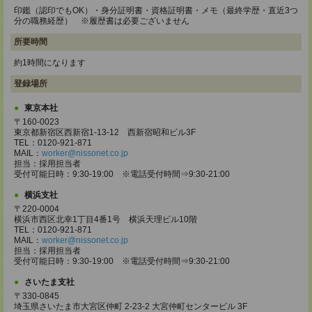
印鑑（認印でもOK）・身分証明書・資格証明書・メモ（最終学歴・直近3つ
分の職務経歴） ※履歴書は必要ございません
所要時間
約1時間になります
登録場所
東京本社
〒160-0023
東京都新宿区西新宿1-13-12 西新宿昭和ビル3F
TEL：0120-921-871
MAIL：
worker@nissonet.co.jp
担当：採用担当者
受付可能日時：9:30-19:00 ※電話受付時間⇒9:30-21:00
横浜支社
〒220-0004
横浜市西区北幸1丁目4番1号 横浜天理ビル10階
TEL：0120-921-871
MAIL：
worker@nissonet.co.jp
担当：採用担当者
受付可能日時：9:30-19:00 ※電話受付時間⇒9:30-21:00
さいたま支社
〒330-0845
埼玉県さいたま市大宮区仲町 2-23-2 大宮仲町センタービル 3F