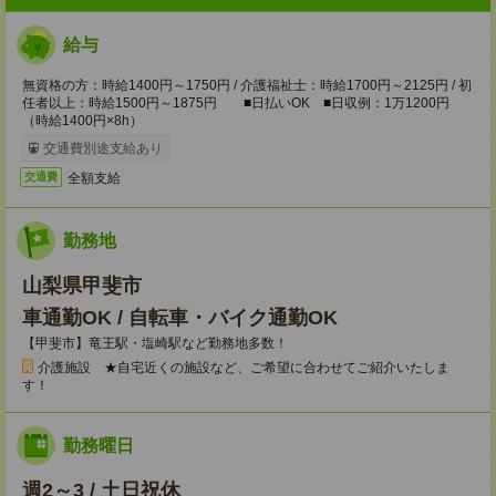
給与
無資格の方：時給1400円～1750円 / 介護福祉士：時給1700円～2125円 / 初
任者以上：時給1500円～1875円 ■日払いOK ■日収例：1万1200円
（時給1400円×8h）
交通費別途支給あり
全額支給
交通費
勤務地
山梨県甲斐市
車通勤OK / 自転車・バイク通勤OK
【甲斐市】竜王駅・塩崎駅など勤務地多数！
介護施設 ★自宅近くの施設など、ご希望に合わせてご紹介いたしま
す！
勤務曜日
週2～3 / 土日祝休