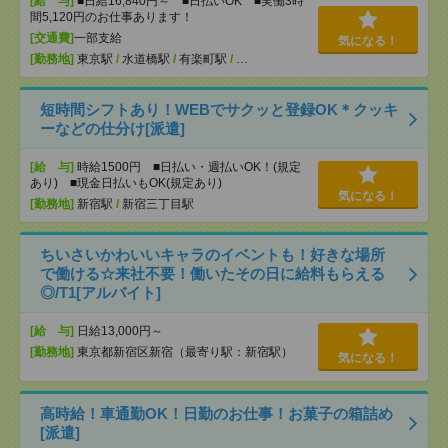
[給 与]
■日給16,840円～ ■日払いOK ■実働3時
間5,120円のお仕事あります！
[交通費]
一部支給
気になる！
[勤務地]
東京駅
/
水道橋駅
/
有楽町駅
/
…
短時間シフトあり！WEBでサクッと登録OK＊クッキ
ーなどの仕分け[派遣]
[給 与]
時給1500円 ■日払い・週払いOK！(規定
あり) ■現金日払いもOK(規定あり)
気になる！
[勤務地]
新宿駅
/
新宿三丁目駅
ちいさいかわいいキャラのイベントも！好きな場所
で働ける☆来社不要！働いたその日に給料もらえる
◎/T1[アルバイト]
[給 与]
日給13,000円～
[勤務地]
東京都新宿区新宿（最寄り駅：新宿駅）
気になる！
高時給！車通勤OK！日勤のお仕事！お菓子の箱詰め
[派遣]