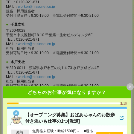
TEL：0120-921-871
MAIL：
worker@nissonet.co.jp
担当：採用担当者
受付可能日時：9:30-19:00 ※電話受付時間⇒9:30-21:00
千葉支社
〒260-0028
千葉市中央区新町18-10 千葉第一生命ビルディング6F
TEL：0120-921-871
MAIL：
worker@nissonet.co.jp
担当：採用担当者
受付可能日時：9:30-19:00 ※電話受付時間⇒9:30-21:00
水戸支社
〒310-0011 茨城県水戸市三の丸1-4-73 水戸京成ビル4F
TEL：0120-921-871
MAIL：
worker@nissonet.co.jp
担当：採用担当者
×
受付可能日時：9:30-19:00 ※電話受付時間⇒9:30-21:00
どちらのお仕事が気になりますか？
宇都宮支社
〒320-0811 栃木県宇都宮市大通り1-2-11 フコク生命ビル4F
1
/10
TEL：0120-921-871
MAIL：
worker@nissonet.co.jp
【オープニング募集】おばあちゃんのお散歩
担当：採用担当者
受付可能日時：9:30-19:00 ※電話受付時間⇒9:30-21:00
付き添いも仕事の1つ[派遣]
高崎支社
無資格未経験：時給1500円～ ■週払
給与
埼玉県さいたま市大宮区仲町2-23-2 大宮仲町センタービル3F（さいたま