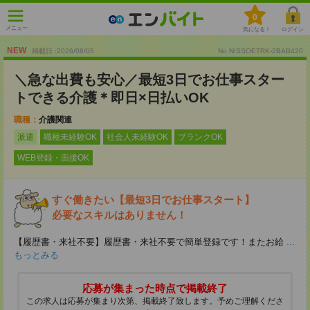
0
メニュー
気になる！
ログイン
NEW
掲載日 :2026
/
08
/
05
No.NISSOETRK-2BAB420
＼急な出費も安心／最短3日でお仕事スター
トできる介護＊即日×日払いOK
職種：
介護関連
派遣
職種未経験OK
社会人未経験OK
ブランクOK
WEB登録・面接OK
すぐ働きたい【最短3日でお仕事スタート】
必要なスキルはありません！
【履歴書・来社不要】履歴書・来社不要で簡単登録です！またお給
...
もっとみる
応募が集まった時点で掲載終了
この求人は応募が集まり次第、掲載終了致します。予めご理解くださ