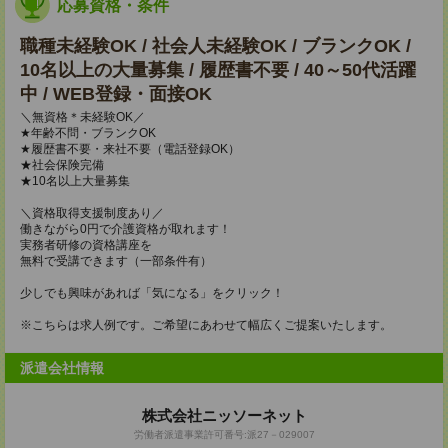
応募資格・条件
職種未経験OK / 社会人未経験OK / ブランクOK /
10名以上の大量募集 / 履歴書不要 / 40～50代活躍
中 / WEB登録・面接OK
＼無資格＊未経験OK／
★年齢不問・ブランクOK
★履歴書不要・来社不要（電話登録OK）
★社会保険完備
★10名以上大量募集
＼資格取得支援制度あり／
働きながら0円で介護資格が取れます！
実務者研修の資格講座を
無料で受講できます（一部条件有）
少しでも興味があれば「気になる」をクリック！
※こちらは求人例です。ご希望にあわせて幅広くご提案いたします。
派遣会社情報
株式会社ニッソーネット
労働者派遣事業許可番号:派27－029007