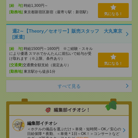
[給 与]
時給1,300円～
[勤務地]
東京都新宿区新宿（最寄り駅：新宿駅）
気になる！
週2～【Theory／セオリー】販売スタッフ 大丸東京
[派遣]
[給 与]
時給1500円～1600円 ※ご経験・スキル
により優遇 スマホでかんたんに前払いで給与が受
け取れます（※上限、条件あり）
気になる！
[交通費]
交通費全額支給（規定あり）
[勤務地]
東京駅から徒歩1分
すべて見る
編集部イチオシ
＜ホテルの備品を運ぶだけ＞単発・短時間～OK／安心の
日給保障＊夜勤、＜単発＊1日～OK！＞コンサートなど