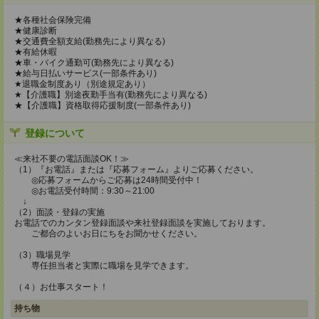
★各種社会保険完備
★健康診断
★交通費全額支給(勤務先により異なる)
★有給休暇
★車・バイク通勤可(勤務先により異なる)
★給与日払いサービス(一部条件あり)
★退職金制度あり（別途規定あり）
★【介護職】別途夜勤手当有(勤務先により異なる)
★【介護職】資格取得応援制度(一部条件あり)
登録について
≪来社不要の電話面談OK！≫
（1）『お電話』または『応募フォーム』よりご応募ください。
◎応募フォームからご応募は24時間受付中！
◎お電話受付時間：9:30～21:00
↓
（2）面談・登録の実施
お電話でのカンタン登録面談や来社登録面談を実施しております。
ご都合のよいお日にちをお聞かせください。
（3）職場見学
専任担当者と実際に職場を見学できます。
（４）お仕事スタート！
持ち物