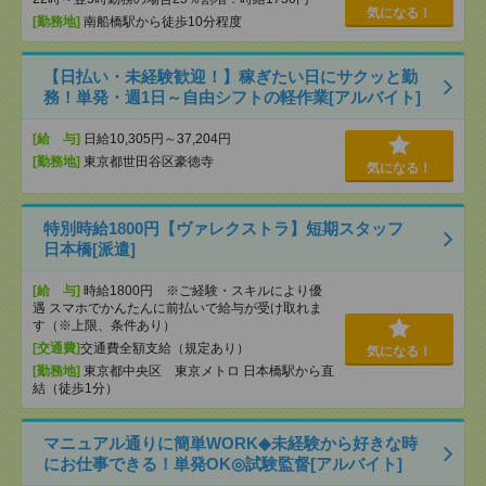
気になる！
[勤務地]
南船橋駅から徒歩10分程度
【日払い・未経験歓迎！】稼ぎたい日にサクッと勤
務！単発・週1日～自由シフトの軽作業[アルバイト]
[給 与]
日給10,305円～37,204円
[勤務地]
東京都世田谷区豪徳寺
気になる！
特別時給1800円【ヴァレクストラ】短期スタッフ
日本橋[派遣]
[給 与]
時給1800円 ※ご経験・スキルにより優
遇 スマホでかんたんに前払いで給与が受け取れま
す（※上限、条件あり）
[交通費]
交通費全額支給（規定あり）
気になる！
[勤務地]
東京都中央区 東京メトロ 日本橋駅から直
結（徒歩1分）
マニュアル通りに簡単WORK◆未経験から好きな時
にお仕事できる！単発OK◎試験監督[アルバイト]