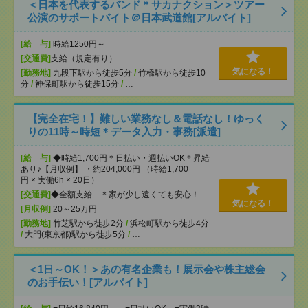
＜日本を代表するバンド＊サカナクション＞ツアー
公演のサポートバイト＠日本武道館[アルバイト]
[給 与]
時給1250円～
[交通費]
支給（規定有り）
気になる！
[勤務地]
九段下駅から徒歩5分
/
竹橋駅から徒歩10
分
/
神保町駅から徒歩15分
/
…
【完全在宅！】難しい業務なし＆電話なし！ゆっく
りの11時～時短＊データ入力・事務[派遣]
[給 与]
◆時給1,700円＊日払い・週払いOK＊昇給
あり♪【月収例】 ・約204,000円 （時給1,700
円 × 実働6h × 20日）
[交通費]
◆全額支給 ＊家が少し遠くても安心！
気になる！
[月収例]
20～25万円
[勤務地]
竹芝駅から徒歩2分
/
浜松町駅から徒歩4分
/
大門(東京都)駅から徒歩5分
/
…
＜1日～OK！＞あの有名企業も！展示会や株主総会
のお手伝い！[アルバイト]