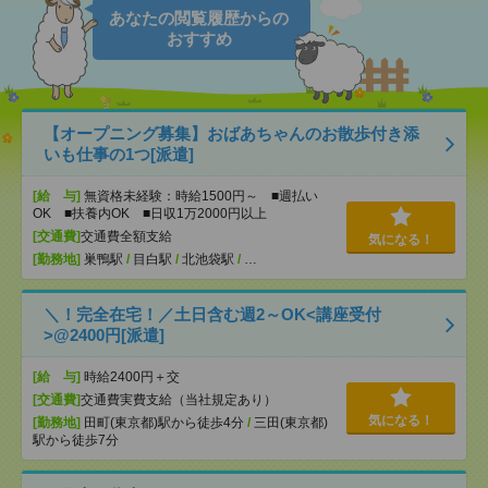
あなたの閲覧履歴からの
おすすめ
【オープニング募集】おばあちゃんのお散歩付き添
いも仕事の1つ[派遣]
[給 与]
無資格未経験：時給1500円～ ■週払い
OK ■扶養内OK ■日収1万2000円以上
[交通費]
交通費全額支給
気になる！
[勤務地]
巣鴨駅
/
目白駅
/
北池袋駅
/
…
＼！完全在宅！／土日含む週2～OK<講座受付
>@2400円[派遣]
[給 与]
時給2400円＋交
[交通費]
交通費実費支給（当社規定あり）
気になる！
[勤務地]
田町(東京都)駅から徒歩4分
/
三田(東京都)
駅から徒歩7分