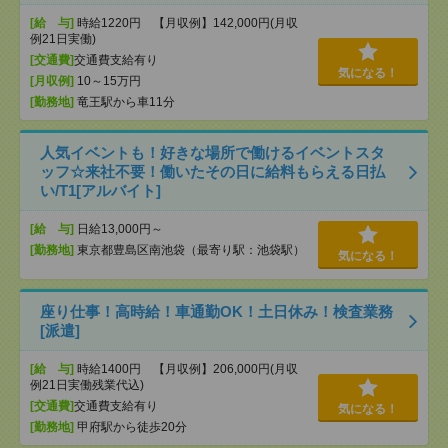
[給 与]
時給1220円 【月収例】142,000円(月収
例21日実働)
[交通費]
交通費支給有り
気になる！
[月収例]
10～15万円
[勤務地]
竜王駅から車11分
人気イベントも！好きな場所で働けるイベントスタ
ッフ☆来社不要！働いたその日に給料もらえる日払
い/T1[アルバイト]
[給 与]
日給13,000円～
[勤務地]
東京都豊島区南池袋（最寄り駅：池袋駅）
気になる！
座り仕事！高時給！車通勤OK！土日休み！検査業務
[派遣]
[給 与]
時給1400円 【月収例】206,000円(月収
例21日実働残業代込)
[交通費]
交通費支給有り
気になる！
[勤務地]
甲府駅から徒歩20分