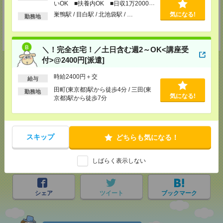
いOK ■扶養内OK ■日収1万2000円
支社内）
以上
巣鴨駅 / 目白駅 / 北池袋駅 / …
気になる!
TEL：0120-921-871
勤務地
MAIL：
worker@nissonet.co.jp
担当：採用担当者
受付可能日時：9:30-19:00 ※電話受付時間⇒9:30-21:00
＼！完全在宅！／土日含む週2～OK<講座受
付>@2400円[派遣]
時給2400円＋交
給与
田町(東京都)駅から徒歩4分 / 三田(東
応募ページへ
勤務地
気になる!
京都)駅から徒歩7分
気になる！
スキップ
どちらも気になる！
メール
LINE
で送る
で送る
しばらく表示しない
シェア
ツイート
ブックマーク