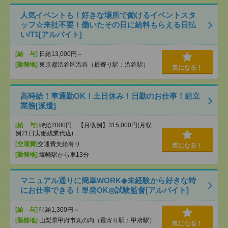
人気イベントも！好きな場所で働けるイベントスタ
ッフ☆来社不要！働いたその日に給料もらえる日払
い/T1[アルバイト]
[給 与]
日給13,000円～
[勤務地]
東京都渋谷区渋谷（最寄り駅：渋谷駅）
気になる！
高時給！車通勤OK！土日休み！日勤のお仕事！組立
業務[派遣]
[給 与]
時給2000円 【月収例】315,000円(月収
例21日実働残業代込)
[交通費]
交通費支給有り
気になる！
[勤務地]
塩崎駅から車13分
マニュアル通りに簡単WORK◆未経験から好きな時
にお仕事できる！単発OK◎試験監督[アルバイト]
[給 与]
時給1,300円～
[勤務地]
山梨県甲府市丸の内（最寄り駅：甲府駅）
気になる！