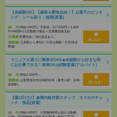
【未経験OK】【服装＆髪色自由！】お菓子のピッキ
ング・シール貼り｜短期[派遣]
[給 与]
時給1400円／月収例：117,600円＝1,400
円×4時間×21日勤務の場合＋交通費別途支給
[交通費]
実費支給／当社規定あり。
気になる！
[勤務地]
七里駅から車6分
/
大宮公園駅
/
大宮(埼玉
県)駅
マニュアル通りに簡単WORK◆未経験から好きな時
にお仕事できる！単発OK◎試験監督[アルバイト]
[給 与]
時給1,300円～
[勤務地]
山梨県笛吹市石和町松本（最寄り駅：石和
気になる！
温泉駅）
【週2日だけ】倉庫内軽作業スタッフ スマホのチェ
ック・検品[派遣]
[給 与]
時給1400円 ※実働8時間を超える勤務、
22時～翌5時勤務の場合25％割増：時給1750円