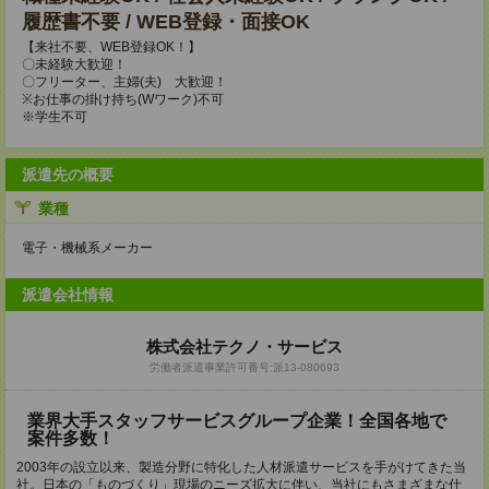
履歴書不要 / WEB登録・面接OK
【来社不要、WEB登録OK！】
〇未経験大歓迎！
〇フリーター、主婦(夫) 大歓迎！
※お仕事の掛け持ち(Wワーク)不可
※学生不可
派遣先の概要
業種
電子・機械系メーカー
派遣会社情報
株式会社テクノ・サービス
労働者派遣事業許可番号:派13-080693
業界大手スタッフサービスグループ企業！全国各地で
案件多数！
2003年の設立以来、製造分野に特化した人材派遣サービスを手がけてきた当
社。日本の「ものづくり」現場のニーズ拡大に伴い、当社にもさまざまな仕