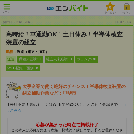
0
メニュー
気になる！
ログイン
掲載日 :2026
/
08
/
06
No.873956
高時給！車通勤OK！土日休み！半導体検査
装置の組立
職種：
製造（組立・加工）
派遣
職種未経験OK
社会人未経験OK
ブランクOK
WEB登録・面接OK
大手企業で働く絶好のチャンス！半導体検査装置の
組立補助作業など：甲斐市
【来社不要！電話もしくはWEBで登録OK！】わざわざ会場まで
...も
っとみる
応募が集まった時点で掲載終了
この求人は応募が集まり次第、掲載終了致します。予めご理解くださ