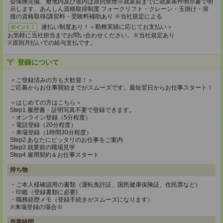
会保険完備、敷地内及び屋内は原則禁煙※就業前までに就業条件明示書で明
示します、あんしん資格取得制度 フォークリフト・クレーン・玉掛け・溶
接の資格取得/講習料・受験料補助あり ※当社規定による
速払い制度あり！＜勤務実績に応じてお支払い＞
ポイント！
お気軽に当社担当までお問い合わせください。※当社規定あり
※原則月払いでの給与支払です。
登録について
＜ご登録済みの方も大歓迎！＞
ご応募からお仕事開始までがスムーズです。最短翌日からお仕事スタート！
＜はじめての方はこちら＞
Step1 履歴書・証明写真不要で登録できます。
・オンライン登録（5分程度）
・電話登録（20分程度）
・来場登録（1時間30分程度）
Step2 あなたにピッタリのお仕事をご案内
Step3 就業前の職場見学
Step4 雇用契約＆お仕事スタート
持ち物
・ご本人様確認用の書類（運転免許証、国民健康保険証、住民票など）
・印鑑（登録書類に必要)
・職務経歴メモ（登録手続きがスムーズになります）
※来場登録の場合※
所要時間