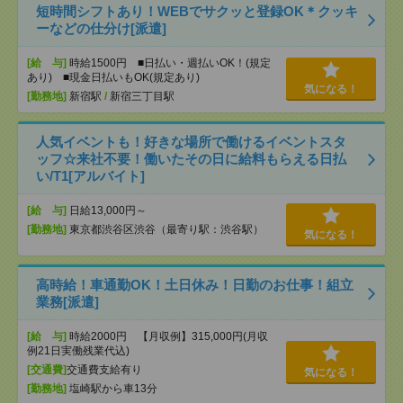
短時間シフトあり！WEBでサクッと登録OK＊クッキ
ーなどの仕分け[派遣]
[給 与]
時給1500円 ■日払い・週払いOK！(規定
あり) ■現金日払いもOK(規定あり)
気になる！
[勤務地]
新宿駅
/
新宿三丁目駅
人気イベントも！好きな場所で働けるイベントスタ
ッフ☆来社不要！働いたその日に給料もらえる日払
い/T1[アルバイト]
[給 与]
日給13,000円～
[勤務地]
東京都渋谷区渋谷（最寄り駅：渋谷駅）
気になる！
高時給！車通勤OK！土日休み！日勤のお仕事！組立
業務[派遣]
[給 与]
時給2000円 【月収例】315,000円(月収
例21日実働残業代込)
[交通費]
交通費支給有り
気になる！
[勤務地]
塩崎駅から車13分