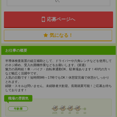
い。
応募ページへ
気になる！
お仕事の概要
半導体検査装置の組立補助として、ドライバーや六角レンチなどを使用して
のネジ締め、受入れ開梱作業などをお願いします。(派遣)
魅力の高時給！車・バイク・自転車通勤OK、駐車場あります！40代の方々
など幅広く活躍中です。
人気の日勤です！短時間9時～17時でもOK！休憩室完備で休憩がしっかり
とれます。
経験・スキルは問いません、未経験者大歓迎。長期就業可能！ご応募お待ち
しております！
職場の雰囲気
年齢層
20代
30
40
50
60