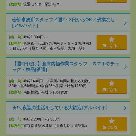
[勤務地]
流通センター駅から車
会計事務所スタッフ／週2～3日からOK／残業なし
[アルバイト]
[給 与]
時給1,800円～
[勤務地]
東京都千代田区九段南３－５－２九段南3
気になる！
丁目ビル5F（最寄り駅：市ヶ谷駅、九段下駅）
【週2日だけ】倉庫内軽作業スタッフ スマホのチェ
ック・検品[派遣]
[給 与]
時給1400円 ※実働8時間を超える勤務、
22時～翌5時勤務の場合25％割増：時給1750円
気になる！
[勤務地]
南船橋駅から徒歩10分程度
★/＼夜型の生活をしている大歓迎[アルバイト]
[給 与]
時給2,200円～2,500円
[勤務地]
東京都新宿区新宿（最寄り駅：新宿駅）
気になる！