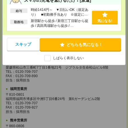
兵庫県神戸市中央区東川崎町1丁目3番3号 神戸ハーバーランドセンタービ
ル18階
TEL：0120-995-984
時給1414円～ ▼日払いOK（規定あ
給与
FAX：0120-709-785
り） ■初勤務手当あり ※規定によ
担当：採用担当
る
新宿駅から徒歩 / 新宿三丁目駅から徒
気になる!
勤務地
歩 / 高田馬場駅から徒歩 / …
広島営業所
〒730-0031
広島県広島市中区紙屋町2丁目1番地22号 広島興銀ビル11階
TEL：0120-709-707
スキップ
どちらも気になる！
FAX：0120-934-504
担当：採用担当
松山営業所
しばらく表示しない
〒790-0003
愛媛県松山市三番町7丁目1番地21号 ジブラルタ生命松山ビル8階
TEL：0120-709-707
FAX：0120-709-890
担当：採用担当
福岡営業所
〒810-0801
福岡県福岡市博多区中洲5丁目6番24号 第6ガーデンビル2階
TEL：0120-709-707
FAX：0120-709-927
担当：採用担当
熊本営業所
〒860-0806