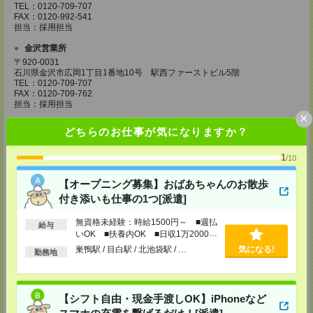
TEL：0120-709-707
FAX：0120-992-541
担当：採用担当
金沢営業所
〒920-0031
石川県金沢市広岡1丁目1番地10号 駅西ファーストビル5階
TEL：0120-709-707
FAX：0120-709-762
担当：採用担当
×
京都営業所
どちらのお仕事が気になりますか？
〒600-8216
京都府京都市下京区新町通七条下ル東塩小路町593番地 トラスコクリスタ
1
/10
ルビル7階
TEL：0120-709-707
FAX：0120-709-751
【オープニング募集】おばあちゃんのお散歩
担当：採用担当
付き添いも仕事の1つ[派遣]
大阪営業所
無資格未経験：時給1500円～ ■週払
給与
〒530-0017
いOK ■扶養内OK ■日収1万2000円
大阪府大阪市北区角田町8番1号 大阪梅田ツインタワーズ・ノース34階
以上
TEL：0120-995-985
巣鴨駅 / 目白駅 / 北池袋駅 / …
気になる!
勤務地
FAX：0120-992-568
担当：採用担当
神戸営業所
【シフト自由・現金手渡しOK】iPhoneなど
〒650-0044
スマホの充電を繋げるだけ！[派遣]