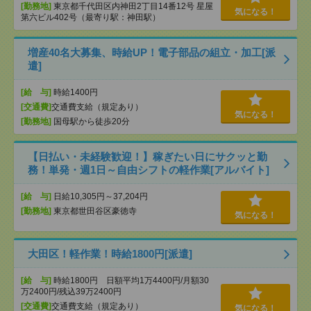
[勤務地]
東京都千代田区内神田2丁目14番12号 星屋
気になる！
第六ビル402号（最寄り駅：神田駅）
増産40名大募集、時給UP！電子部品の組立・加工[派
遣]
[給 与]
時給1400円
[交通費]
交通費支給（規定あり）
気になる！
[勤務地]
国母駅から徒歩20分
【日払い・未経験歓迎！】稼ぎたい日にサクッと勤
務！単発・週1日～自由シフトの軽作業[アルバイト]
[給 与]
日給10,305円～37,204円
[勤務地]
東京都世田谷区豪徳寺
気になる！
大田区！軽作業！時給1800円[派遣]
[給 与]
時給1800円 日額平均1万4400円/月額30
万2400円/残込39万2400円
[交通費]
交通費支給（規定あり）
気になる！