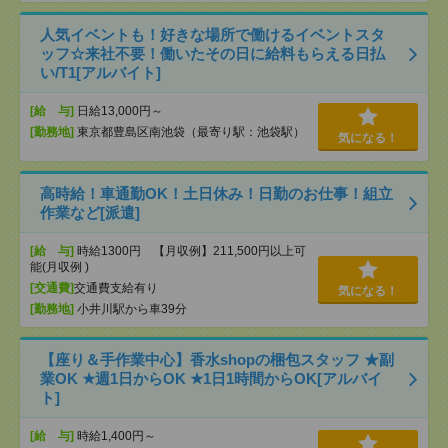
人気イベントも！好きな場所で働けるイベントスタ
ッフ☆来社不要！働いたその日に給料もらえる日払
い/T1[アルバイト]
[給 与]
日給13,000円～
[勤務地]
東京都豊島区南池袋（最寄り駅：池袋駅）
気になる！
高時給！車通勤OK！土日休み！日勤のお仕事！組立
作業など[派遣]
[給 与]
時給1300円 【月収例】211,500円以上可
能(月収例 )
[交通費]
交通費支給有り
気になる！
[勤務地]
小井川駅から車39分
【座り＆手作業中心】香水shopの梱包スタッフ ★副
業OK ★週1日からOK ★1日1時間からOK[アルバイ
ト]
[給 与]
時給1,400円～