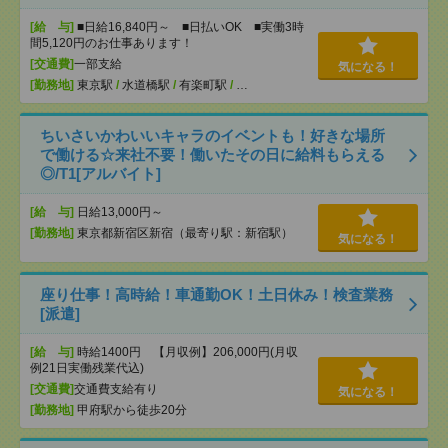
[給 与]
■日給16,840円～ ■日払いOK ■実働3時
間5,120円のお仕事あります！
[交通費]
一部支給
気になる！
[勤務地]
東京駅
/
水道橋駅
/
有楽町駅
/
…
ちいさいかわいいキャラのイベントも！好きな場所
で働ける☆来社不要！働いたその日に給料もらえる
◎/T1[アルバイト]
[給 与]
日給13,000円～
[勤務地]
東京都新宿区新宿（最寄り駅：新宿駅）
気になる！
座り仕事！高時給！車通勤OK！土日休み！検査業務
[派遣]
[給 与]
時給1400円 【月収例】206,000円(月収
例21日実働残業代込)
[交通費]
交通費支給有り
気になる！
[勤務地]
甲府駅から徒歩20分