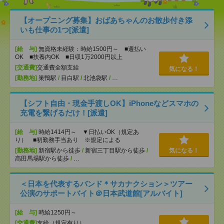
【オープニング募集】おばあちゃんのお散歩付き添
いも仕事の1つ[派遣]
[給 与]
無資格未経験：時給1500円～ ■週払い
OK ■扶養内OK ■日収1万2000円以上
[交通費]
交通費全額支給
気になる！
[勤務地]
巣鴨駅
/
目白駅
/
北池袋駅
/
…
【シフト自由・現金手渡しOK】iPhoneなどスマホの
充電を繋げるだけ！[派遣]
[給 与]
時給1414円～ ▼日払いOK（規定あ
り） ■初勤務手当あり ※規定による
[勤務地]
新宿駅から徒歩
/
新宿三丁目駅から徒歩
/
気になる！
高田馬場駅から徒歩
/
…
＜日本を代表するバンド＊サカナクション＞ツアー
公演のサポートバイト＠日本武道館[アルバイト]
[給 与]
時給1250円～
[交通費]
支給（規定有り）