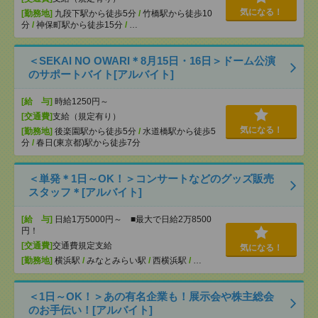
気になる！
[勤務地]
九段下駅から徒歩5分
/
竹橋駅から徒歩10
分
/
神保町駅から徒歩15分
/
…
＜SEKAI NO OWARI＊8月15日・16日＞ドーム公演
のサポートバイト[アルバイト]
[給 与]
時給1250円～
[交通費]
支給（規定有り）
気になる！
[勤務地]
後楽園駅から徒歩5分
/
水道橋駅から徒歩5
分
/
春日(東京都)駅から徒歩7分
＜単発＊1日～OK！＞コンサートなどのグッズ販売
スタッフ＊[アルバイト]
[給 与]
日給1万5000円～ ■最大で日給2万8500
円！
[交通費]
交通費規定支給
気になる！
[勤務地]
横浜駅
/
みなとみらい駅
/
西横浜駅
/
…
＜1日～OK！＞あの有名企業も！展示会や株主総会
のお手伝い！[アルバイト]