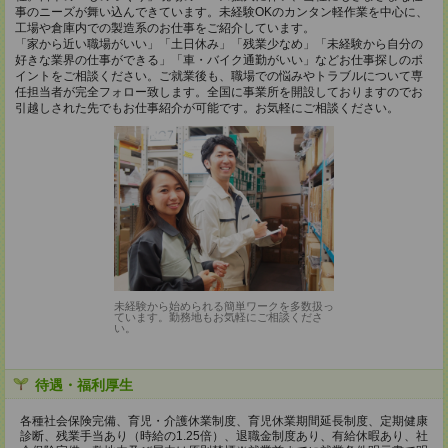
事のニーズが舞い込んできています。未経験OKのカンタン軽作業を中心に、
工場や倉庫内での製造系のお仕事をご紹介しています。
「家から近い職場がいい」「土日休み」「残業少なめ」「未経験から自分の
好きな業界の仕事ができる」「車・バイク通勤がいい」などお仕事探しのポ
イントをご相談ください。ご就業後も、職場での悩みやトラブルについて専
任担当者が完全フォロー致します。全国に事業所を開設しておりますのでお
引越しされた先でもお仕事紹介が可能です。お気軽にご相談ください。
未経験から始められる簡単ワークを多数扱っ
ています。勤務地もお気軽にご相談くださ
い。
待遇・福利厚生
各種社会保険完備、育児・介護休業制度、育児休業期間延長制度、定期健康
診断、残業手当あり（時給の1.25倍）、退職金制度あり、有給休暇あり、社