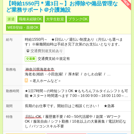
NEW
【時給1550円＊週3日～】お掃除や備品管理な
ど業務サポート＠介護施設
派遣
職種未経験OK
大学生歓迎
ブランクOK
WEB登録・面接OK
時給1550円～ ★日払い／週払い制度あり（月払いも選べま
給与
す）※稼働開始時は手続き完了次第のお支払いとなります。
交通費別途支給あり
交通費支給※規定有
交通費
神奈川県海老名市
勤務地
海老名(相鉄・小田急)駅
/
厚木駅
/
かしわ台駅
/
…
＜老人ホームなど＞
★1日7時間～の時短シフトOK ★もちろんフルタイムシフトも可
勤務時間
能 ★スタート時間選べます 7:00～16:00 9:00～18:00 11:00～
20:00 など 残業なし！ ※Wワークの場合、他のお仕事と合わせ
週40時間超の就業はご案内できません ※法令に基づき、週20時
長期のお仕事です。開始日はご相談ください！ ★急募
期間
間以上勤務は社会保険への加入対象となります ※労働者派遣法
（日雇い派遣の原則禁止）により、短時間・短期間の就業はご
日払いOK
/
履歴書不要
/
40～50代活躍中
/
副業・Wワーク
特徴
案内が難しい場合があります
OK
/
服装自由
/
シフト勤務
/
10名以上の大量募集
/
電話対応な
し
/
パソコンスキル不要