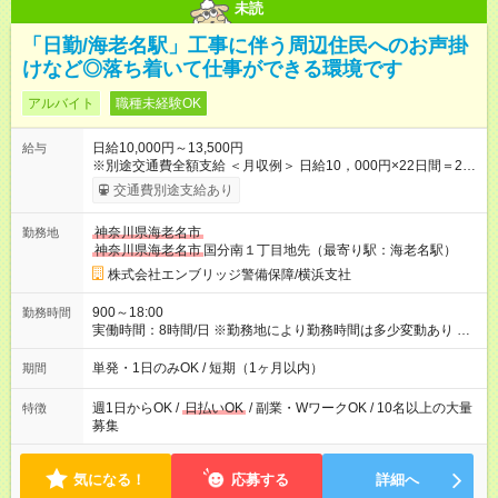
未読
「日勤/海老名駅」工事に伴う周辺住民へのお声掛
けなど◎落ち着いて仕事ができる環境です
アルバイト
職種未経験OK
日給10,000円～13,500円
給与
※別途交通費全額支給 ＜月収例＞ 日給10，000円×22日間＝22
万円 ◆スタートダッシュに 入社祝金最大200，000円を支給！
交通費別途支給あり
研修手当(法定研修20時間)：24，500円支給！ ◆昇給あり 資格
取得も応援しています♪ ◆交通費「全額」支給 公共交通機関を利
神奈川県海老名市
勤務地
用の履歴を提出で、交通費全額支給！ 自動車通勤・バイク通勤
神奈川県海老名市
国分南１丁目地先（最寄り駅：海老名駅）
もOK ◆日当保証 たとえ仕事が1時間で終わっても 日当は全額お
支払いします！ 業者さんと協力し合って、早く仕事を終えるほ
株式会社エンブリッジ警備保障/横浜支社
ど、お得……！ ◆その他 資格応援手当・隊長手当等 アルバイ
トから社員雇用までのキャリアアップを楽しめるスキームをご
900～18:00
勤務時間
用意しております☆ 【試用期間】試用期間なし
実働時間：8時間/日 ※勤務地により勤務時間は多少変動あり ◆希
望のシフトで働ける！ 希望の勤務日数がありましたらご相談下
さい。 週1日、月1日～の勤務OKです
単発・1日のみOK / 短期（1ヶ月以内）
期間
週1日からOK /
日払いOK
/ 副業・WワークOK / 10名以上の大量
特徴
募集
気になる！
応募する
詳細へ