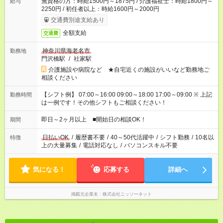
無資格の方：時給1500円～1875円 / 介護福祉士：時給1800円～
給与
2250円 / 初任者以上：時給1600円～2000円
交通費別途支給あり
全額支給
交通費
神奈川県海老名市
勤務地
門沢橋駅
/
社家駅
介護施設や病院など ★自宅近くの施設がいいなど勤務地ご
相談ください
【シフト例】 07:00～16:00 09:00～18:00 17:00～09:00 ※ 上記
勤務時間
は一例です！その他シフトもご相談ください！
即日～2ヶ月以上 ■開始日の相談OK！
期間
日払いOK
/
履歴書不要
/
40～50代活躍中
/
シフト勤務
/
10名以
特徴
上の大量募集
/
電話対応なし
/
パソコンスキル不要
気になる！
応募する
詳細へ
掲載元企業名
株式会社ニッソーネット