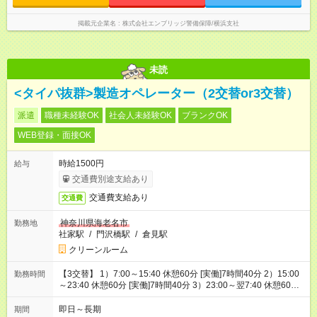
掲載元企業名
株式会社エンブリッジ警備保障/横浜支社
未読
<タイパ抜群>製造オペレーター（2交替or3交替）
派遣
職種未経験OK
社会人未経験OK
ブランクOK
WEB登録・面接OK
時給1500円
給与
交通費別途支給あり
交通費支給あり
交通費
神奈川県海老名市
勤務地
社家駅
/
門沢橋駅
/
倉見駅
クリーンルーム
【3交替】 1）7:00～15:40 休憩60分 [実働]7時間40分 2）15:00
勤務時間
～23:40 休憩60分 [実働]7時間40分 3）23:00～翌7:40 休憩60
分 [実働]7時間40分
即日～長期
期間