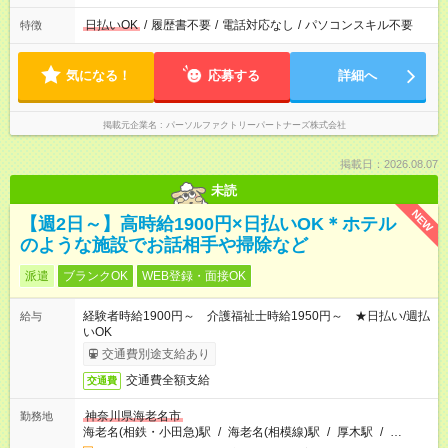
日払いOK
/
履歴書不要
/
電話対応なし
/
パソコンスキル不要
特徴
気になる！
応募する
詳細へ
掲載元企業名
パーソルファクトリーパートナーズ株式会社
掲載日：2026.08.07
未読
NEW
【週2日～】高時給1900円×日払いOK＊ホテル
のような施設でお話相手や掃除など
派遣
ブランクOK
WEB登録・面接OK
経験者時給1900円～ 介護福祉士時給1950円～ ★日払い/週払
給与
いOK
交通費別途支給あり
交通費全額支給
交通費
神奈川県海老名市
勤務地
海老名(相鉄・小田急)駅
/
海老名(相模線)駅
/
厚木駅
/
…