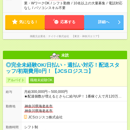
業・WワークOK
/
シフト勤務
/
10名以上の大量募集
/
電話対応
なし
/
パソコンスキル不要
気になる！
応募する
詳細へ
掲載元企業名
テイケイ株式会社 【東京・神奈川エリア】
未読
◎完全未経験OK/日払い・週払い対応！配送スタ
ッフ/初期費用0円！【JCSロジスコ】
アルバイト
職種未経験OK
月給300,000円～500,000円
給与
★配達個数が増えるとさらに給与UP！ 1番稼ぐ人で月120万ほ
ど！ ・主要都市エリア 月収55万円／週5日稼働 月収65万~112
万円／週6日稼働 ・地方郊外エリア 月収40万円／週5日稼働 月
神奈川県海老名市
勤務地
収40万円~50万円／週6日稼働 ＜モデルイメージ＞ ■月収50万
神奈川県海老名市
円 (27歳男性/江東区在住)※元建築関係 1日150個配達×25日勤務
JCSロジスコ株式会社
(日休み) ■月収80万円(43歳男性/墨田区在住)※元営業 1日200個
配達×25日勤務(月休み) 【試用期間】試用期間なし
シフト制
勤務時間