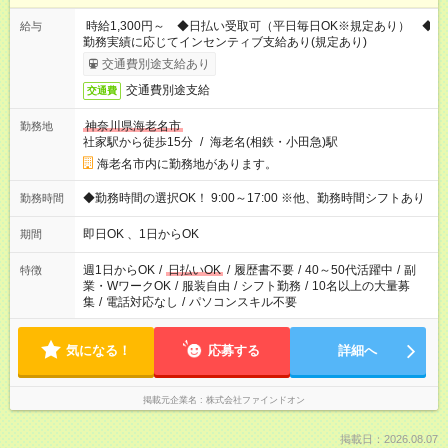
時給1,300円～ ◆日払い受取可（平日毎日OK※規定あり） ◆
給与
勤務実績に応じてインセンティブ支給あり(規定あり)
交通費別途支給あり
交通費別途支給
交通費
神奈川県海老名市
勤務地
社家駅から徒歩15分
/
海老名(相鉄・小田急)駅
海老名市内に勤務地があります。
◆勤務時間の選択OK！ 9:00～17:00 ※他、勤務時間シフトあり
勤務時間
即日OK 、1日からOK
期間
週1日からOK
/
日払いOK
/
履歴書不要
/
40～50代活躍中
/
副
特徴
業・WワークOK
/
服装自由
/
シフト勤務
/
10名以上の大量募
集
/
電話対応なし
/
パソコンスキル不要
気になる！
応募する
詳細へ
掲載元企業名
株式会社ファインドオン
掲載日：2026.08.07