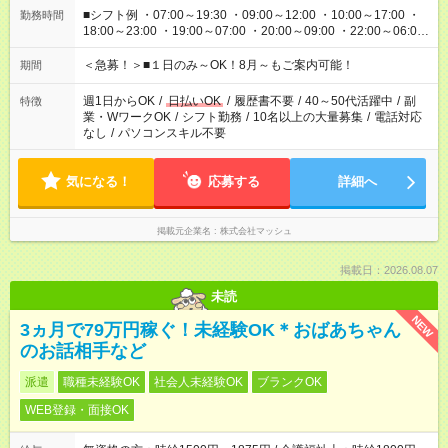
■シフト例 ・07:00～19:30 ・09:00～12:00 ・10:00～17:00 ・
勤務時間
18:00～23:00 ・19:00～07:00 ・20:00～09:00 ・22:00～06:00
etc ★最短で3時間で5,120円のお仕事から 15時間で2万円近く稼
げるお仕事も！ ご希望のお時間に合わせてご紹介！ ※シフトは
＜急募！＞■１日のみ～OK！8月～もご案内可能！
期間
現場によって異なります。 ※勿論、休憩時間はあるのでご安心
ください！
週1日からOK
/
日払いOK
/
履歴書不要
/
40～50代活躍中
/
副
特徴
業・WワークOK
/
シフト勤務
/
10名以上の大量募集
/
電話対応
なし
/
パソコンスキル不要
気になる！
応募する
詳細へ
掲載元企業名
株式会社マッシュ
掲載日：2026.08.07
未読
NEW
3ヵ月で79万円稼ぐ！未経験OK＊おばあちゃん
のお話相手など
派遣
職種未経験OK
社会人未経験OK
ブランクOK
WEB登録・面接OK