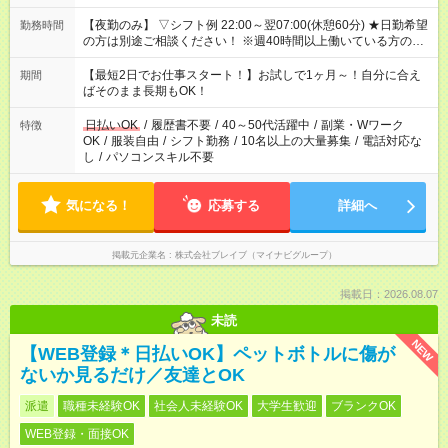
【夜勤のみ】 ▽シフト例 22:00～翌07:00(休憩60分) ★日勤希望
勤務時間
の方は別途ご相談ください！ ※週40時間以上働いている方のW
ワークはNG
【最短2日でお仕事スタート！】お試しで1ヶ月～！自分に合え
期間
ばそのまま長期もOK！
日払いOK
/
履歴書不要
/
40～50代活躍中
/
副業・Wワーク
特徴
OK
/
服装自由
/
シフト勤務
/
10名以上の大量募集
/
電話対応な
し
/
パソコンスキル不要
気になる！
応募する
詳細へ
掲載元企業名
株式会社ブレイブ（マイナビグループ）
掲載日：2026.08.07
未読
NEW
【WEB登録＊日払いOK】ペットボトルに傷が
ないか見るだけ／友達とOK
派遣
職種未経験OK
社会人未経験OK
大学生歓迎
ブランクOK
WEB登録・面接OK