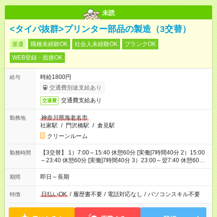
未読
<タイパ抜群>プリンター部品の製造（3交替）
派遣
職種未経験OK
社会人未経験OK
ブランクOK
WEB登録・面接OK
時給1800円
給与
交通費別途支給あり
交通費支給あり
交通費
神奈川県海老名市
勤務地
社家駅
/
門沢橋駅
/
倉見駅
クリーンルーム
【3交替】 1）7:00～15:40 休憩60分 [実働]7時間40分 2）15:00
勤務時間
～23:40 休憩60分 [実働]7時間40分 3）23:00～翌7:40 休憩60
分 [実働]7時間40分 4）8:30～17:10 休憩60分 [実働]7時間40分
5）21:00～翌5:40 休憩60分 [実働]7時間40分
即日～長期
期間
日払いOK
/
履歴書不要
/
電話対応なし
/
パソコンスキル不要
特徴