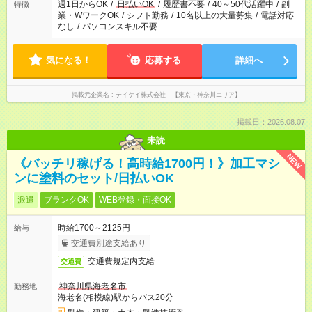
週1日からOK
/
日払いOK
/
履歴書不要
/
40～50代活躍中
/
副
特徴
業・WワークOK
/
シフト勤務
/
10名以上の大量募集
/
電話対応
なし
/
パソコンスキル不要
気になる！
応募する
詳細へ
掲載元企業名
テイケイ株式会社 【東京・神奈川エリア】
掲載日：2026.08.07
未読
NEW
《バッチリ稼げる！高時給1700円！》加工マシ
ンに塗料のセット/日払いOK
派遣
ブランクOK
WEB登録・面接OK
時給1700～2125円
給与
交通費別途支給あり
交通費規定内支給
交通費
神奈川県海老名市
勤務地
海老名(相模線)駅からバス20分