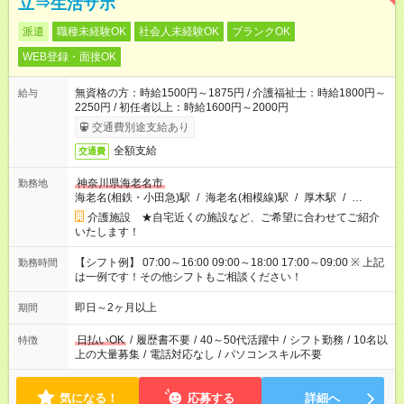
立⇒生活サポ
派遣
職種未経験OK
社会人未経験OK
ブランクOK
WEB登録・面接OK
無資格の方：時給1500円～1875円 / 介護福祉士：時給1800円～
給与
2250円 / 初任者以上：時給1600円～2000円
交通費別途支給あり
全額支給
交通費
神奈川県海老名市
勤務地
海老名(相鉄・小田急)駅
/
海老名(相模線)駅
/
厚木駅
/
…
介護施設 ★自宅近くの施設など、ご希望に合わせてご紹介
いたします！
【シフト例】 07:00～16:00 09:00～18:00 17:00～09:00 ※ 上記
勤務時間
は一例です！その他シフトもご相談ください！
即日～2ヶ月以上
期間
日払いOK
/
履歴書不要
/
40～50代活躍中
/
シフト勤務
/
10名以
特徴
上の大量募集
/
電話対応なし
/
パソコンスキル不要
気になる！
応募する
詳細へ