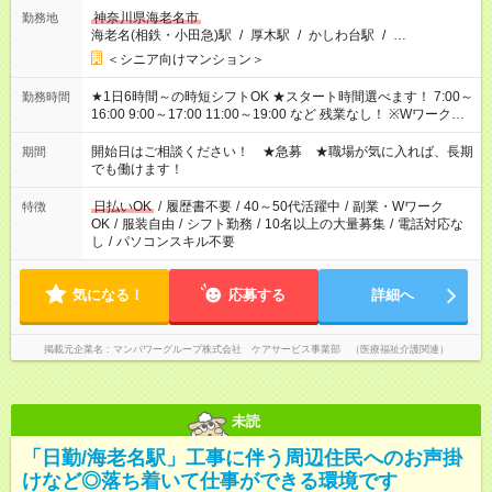
神奈川県海老名市
勤務地
海老名(相鉄・小田急)駅
/
厚木駅
/
かしわ台駅
/
…
＜シニア向けマンション＞
★1日6時間～の時短シフトOK ★スタート時間選べます！ 7:00～
勤務時間
16:00 9:00～17:00 11:00～19:00 など 残業なし！ ※Wワークの
場合、他のお仕事と合わせ週40時間超の就業はご案内できませ
ん ※法令に基づき、週20時間以上勤務は社会保険への加入対象
開始日はご相談ください！ ★急募 ★職場が気に入れば、長期
期間
となります ※労働者派遣法（日雇い派遣の原則禁止）により、
でも働けます！
短時間・短期間の就業はご案内が難しい場合があります
日払いOK
/
履歴書不要
/
40～50代活躍中
/
副業・Wワーク
特徴
OK
/
服装自由
/
シフト勤務
/
10名以上の大量募集
/
電話対応な
し
/
パソコンスキル不要
気になる！
応募する
詳細へ
掲載元企業名
マンパワーグループ株式会社 ケアサービス事業部 （医療福祉介護関連）
未読
「日勤/海老名駅」工事に伴う周辺住民へのお声掛
けなど◎落ち着いて仕事ができる環境です