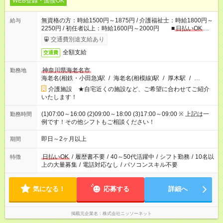
WEB登録・面接OK
無資格の方：時給1500円～1875円 / 介護福祉士：時給1800円～
給与
2250円 / 初任者以上：時給1600円～2000円 ■
日払いOK
■
日収例：1万2000円（時給1500円×8h）
交通費別途支給あり
全額支給
交通費
神奈川県海老名市
勤務地
海老名(相鉄・小田急)駅
/
海老名(相模線)駅
/
厚木駅
/
…
介護施設 ★自宅近くの施設など、ご希望に合わせてご紹介
いたします！
(1)07:00～16:00 (2)09:00～18:00 (3)17:00～09:00 ※ 上記は一
勤務時間
例です！その他シフトもご相談ください！
即日～2ヶ月以上
期間
日払いOK
/
履歴書不要
/
40～50代活躍中
/
シフト勤務
/
10名以
特徴
上の大量募集
/
電話対応なし
/
パソコンスキル不要
気になる！
応募する
詳細へ
掲載元企業名
株式会社ニッソーネット