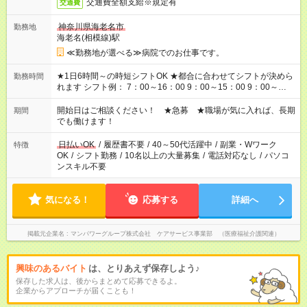
交通費全額支給※規定有
交通費
神奈川県海老名市
勤務地
海老名(相模線)駅
≪勤務地が選べる≫病院でのお仕事です。
★1日6時間～の時短シフトOK ★都合に合わせてシフトが決めら
勤務時間
れます シフト例： 7：00～16：00 9：00～15：00 9：00～
18：00 11：00～20：00 など ※Wワークの場合、他のお仕事と
合わせ週40時間超の就業はご案内できません ※法令に基づき、
開始日はご相談ください！ ★急募 ★職場が気に入れば、長期
期間
週20時間以上勤務は社会保険への加入対象となります ※労働者
でも働けます！
派遣法（日雇い派遣の原則禁止）により、短時間・短期間の就
業はご案内が難しい場合があります
日払いOK
/
履歴書不要
/
40～50代活躍中
/
副業・Wワーク
特徴
OK
/
シフト勤務
/
10名以上の大量募集
/
電話対応なし
/
パソコ
ンスキル不要
気になる！
応募する
詳細へ
掲載元企業名
マンパワーグループ株式会社 ケアサービス事業部 （医療福祉介護関連）
興味のあるバイト
は、とりあえず保存しよう♪
保存した求人は、後からまとめて応募できるよ。
企業からアプローチが届くことも！