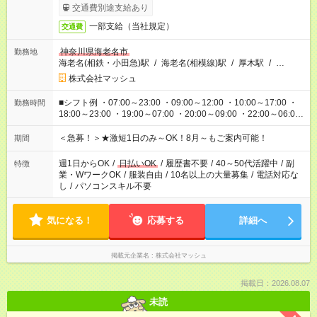
交通費別途支給あり
一部支給（当社規定）
交通費
神奈川県海老名市
勤務地
海老名(相鉄・小田急)駅
/
海老名(相模線)駅
/
厚木駅
/
…
株式会社マッシュ
■シフト例 ・07:00～23:00 ・09:00～12:00 ・10:00～17:00 ・
勤務時間
18:00～23:00 ・19:00～07:00 ・20:00～09:00 ・22:00～06:00
etc ★最短3時間で5,120円のお仕事から／15時間で2万円近く稼
げるお仕事も！ ご希望のお時間に合わせてご紹介！ ※シフトは
＜急募！＞★激短1日のみ～OK！8月～もご案内可能！
期間
現場によって異なります。 ※勿論、休憩時間はあるのでご安心
ください！
週1日からOK
/
日払いOK
/
履歴書不要
/
40～50代活躍中
/
副
特徴
業・WワークOK
/
服装自由
/
10名以上の大量募集
/
電話対応な
し
/
パソコンスキル不要
気になる！
応募する
詳細へ
掲載元企業名
株式会社マッシュ
掲載日：2026.08.07
未読