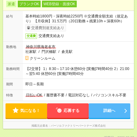
派遣
ブランクOK
WEB登録・面接OK
基本時給1800円・深夜時給2250円 ※交通費全額支給（規定あ
給与
り） 【月収例】31.5万円（20日勤務＋残業10h＋深夜60h）
交通費別途支給あり
交通費支給あり
交通費
神奈川県海老名市
勤務地
社家駅
/
門沢橋駅
/
倉見駅
クリーンルーム
【2交替】 1）8:30～17:10 休憩60分 [実働]7時間40分 2）21:00
勤務時間
～翌5:40 休憩60分 [実働]7時間40分
即日～長期
期間
日払いOK
/
履歴書不要
/
電話対応なし
/
パソコンスキル不要
特徴
気になる！
応募する
詳細へ
掲載元企業名
パーソルファクトリーパートナーズ株式会社