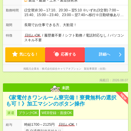
製造・建築・土木・製造技術系
(2交替)8:30～17:10、20:30～翌5:10 ※いずれ(3交替) 7:00～
勤務時間
15:40、15:00～23:40、23:00～翌7:40へ移行※日勤研修あり
(8:30～17:10/1週間程)
長期でお仕事できる方、大歓迎！
期間
日払いOK
/
履歴書不要
/
シフト勤務
/
電話対応なし
/
パソコン
特徴
スキル不要
気になる！
応募する
詳細へ
掲載元企業名
株式会社綜合キャリアオプション 製造事業部（全国）
掲載日：2026.08.07
未読
NEW
《家電付きワンルーム寮完備！寮費無料の選択
も可！》加工マシンのボタン操作
派遣
ブランクOK
WEB登録・面接OK
時給1700～2125円
日払いOK
！
給与