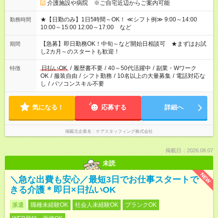
介護施設や病院 ※ご自宅近辺からご案内可能
★【日勤のみ】1日5時間～OK！ ≪シフト例≫ 9:00～14:00
勤務時間
10:00～15:00 12:00～17:00 など
【急募】即日勤務OK！中旬～など開始日相談可 ★まずはお試
期間
し2カ月～のスタートも歓迎！
日払いOK
/
履歴書不要
/
40～50代活躍中
/
副業・Wワーク
特徴
OK
/
服装自由
/
シフト勤務
/
10名以上の大量募集
/
電話対応な
し
/
パソコンスキル不要
気になる！
応募する
詳細へ
掲載元企業名
ケアスタッフィング株式会社
掲載日：2026.08.07
未読
NEW
＼急な出費も安心／最短3日でお仕事スタートで
きる介護＊即日×日払いOK
派遣
職種未経験OK
社会人未経験OK
ブランクOK