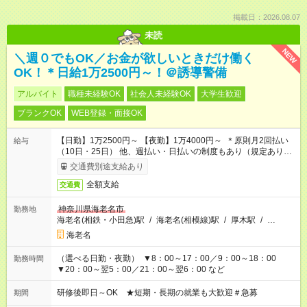
掲載日：2026.08.07
未読
NEW
＼週０でもOK／お金が欲しいときだけ働く
OK！＊日給1万2500円～！＠誘導警備
アルバイト
職種未経験OK
社会人未経験OK
大学生歓迎
ブランクOK
WEB登録・面接OK
【日勤】1万2500円～ 【夜勤】1万4000円～ ＊原則月2回払い
給与
（10日・25日） 他、週払い・日払いの制度もあり（規定あり）
＃日収1万円以上
交通費別途支給あり
全額支給
交通費
神奈川県海老名市
勤務地
海老名(相鉄・小田急)駅
/
海老名(相模線)駅
/
厚木駅
/
…
海老名
（選べる日勤・夜勤） ▼8：00～17：00／9：00～18：00
勤務時間
▼20：00～翌5：00／21：00～翌6：00 など
研修後即日～OK ★短期・長期の就業も大歓迎＃急募
期間