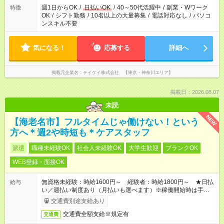
週1日からOK
/
日払いOK
/
40～50代活躍中
/
副業・Wワーク
特徴
OK
/
シフト勤務
/
10名以上の大量募集
/
電話対応なし
/
パソコ
ンスキル不要
気になる！
応募する
詳細へ
掲載元企業名
テイケイ株式会社 【東京・神奈川エリア】
掲載日：2026.08.07
未読
NEW
【海老名市】フルタイムじゃ働けない！という
方へ＊週2や時短も＊ケアスタッフ
派遣
職種未経験OK
社会人未経験OK
大学生歓迎
ブランクOK
WEB登録・面接OK
無資格未経験：時給1600円～ 経験者：時給1800円～ ★日払
給与
い／週払い制度あり（月払いも選べます）※稼働開始時は手続き
完了次第のお支払いとなります。
交通費別途支給あり
交通費全額支給※規定有
交通費