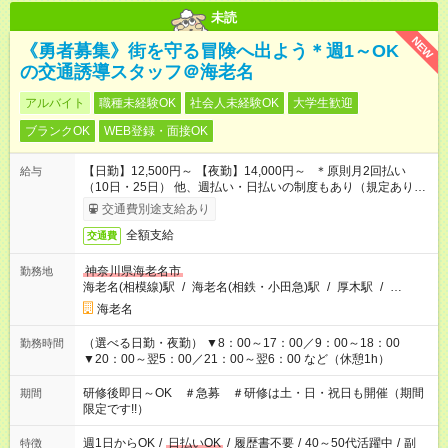
未読
NEW
《勇者募集》街を守る冒険へ出よう＊週1～OK
の交通誘導スタッフ＠海老名
アルバイト
職種未経験OK
社会人未経験OK
大学生歓迎
ブランクOK
WEB登録・面接OK
【日勤】12,500円～ 【夜勤】14,000円～ ＊原則月2回払い
給与
（10日・25日） 他、週払い・日払いの制度もあり（規定あり）
＃日収1万円以上
交通費別途支給あり
全額支給
交通費
神奈川県海老名市
勤務地
海老名(相模線)駅
/
海老名(相鉄・小田急)駅
/
厚木駅
/
…
海老名
（選べる日勤・夜勤） ▼8：00～17：00／9：00～18：00
勤務時間
▼20：00～翌5：00／21：00～翌6：00 など（休憩1h）
研修後即日～OK ＃急募 ＃研修は土・日・祝日も開催（期間
期間
限定です!!）
週1日からOK
/
日払いOK
/
履歴書不要
/
40～50代活躍中
/
副
特徴