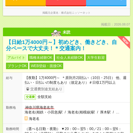
掲載元企業名
株式会社ニッソーネット
掲載日：2026.08.07
未読
NEW
【日給1万4000円～】初めどき、働きどき、自
分ペースで大丈夫！＊交通案内！
アルバイト
職種未経験OK
社会人未経験OK
大学生歓迎
ブランクOK
WEB登録・面接OK
【夜勤】1万4000円～ ＊原則月2回払い（10日・25日） 他、週
給与
払い・日払いの制度もあり（規定あり）＃日収1万円以上
交通費別途支給あり
全額支給
交通費
神奈川県海老名市
勤務地
海老名(相鉄・小田急)駅
/
海老名(相模線)駅
/
厚木駅
/
…
海老名
（選べる日勤・夜勤） ▼20：00～翌5：00／21：00～翌6：
勤務時間