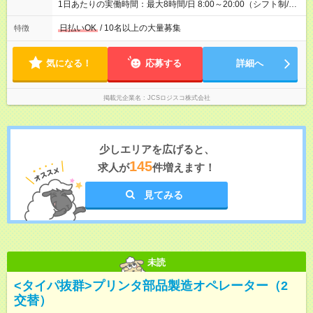
1日あたりの実働時間：最大8時間/日 8:00～20:00（シフト制/実
働8時間） ※週5日勤務（場所次第では週4も有り） ※配達状況に
よって時間外での勤務可能性有り ※案件により多少の前後あり
日払いOK
/ 10名以上の大量募集
特徴
※配達が完了次第、帰社OKです
気になる！
応募する
詳細へ
掲載元企業名
JCSロジスコ株式会社
少しエリアを広げると、
145
求人が
件増えます！
見てみる
未読
<タイパ抜群>プリンタ部品製造オペレーター（2
交替）