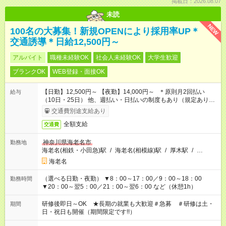
掲載日：2026.08.07
未読
NEW
100名の大募集！新規OPENにより採用率UP＊
交通誘導＊日給12,500円～
アルバイト
職種未経験OK
社会人未経験OK
大学生歓迎
ブランクOK
WEB登録・面接OK
【日勤】12,500円～ 【夜勤】14,000円～ ＊原則月2回払い
給与
（10日・25日） 他、週払い・日払いの制度もあり（規定あり）
＃日収1万円以上
交通費別途支給あり
全額支給
交通費
神奈川県海老名市
勤務地
海老名(相鉄・小田急)駅
/
海老名(相模線)駅
/
厚木駅
/
…
海老名
（選べる日勤・夜勤） ▼8：00～17：00／9：00～18：00
勤務時間
▼20：00～翌5：00／21：00～翌6：00 など（休憩1h）
研修後即日～OK ★長期の就業も大歓迎＃急募 ＃研修は土・
期間
日・祝日も開催（期間限定です!!）