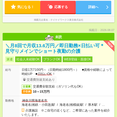
気になる！
応募する
詳細へ
掲載元企業名
テイケイワークス東京株式会社
掲載日：2026.08.07
未読
NEW
＼月8回で月収13.6万円／即日勤務×日払い可＊
見守りメインでショート夜勤の介護
派遣
社会人未経験OK
ブランクOK
WEB登録・面接OK
日収1万7100円～（日勤時給1800円～） ■資格や経験によって
給与
時給UP ■
日払いOK
！
交通費別途支給あり
交通費全額支給（ガソリン代もOK）
交通費
10～15万円
月収例
神奈川県海老名市
勤務地
海老名(相鉄・小田急)駅
/
海老名(相模線)駅
/
厚木駅
/
…
介護施設 ※ご自宅の近くなど、ご希望にあった案件を紹介
いたします。