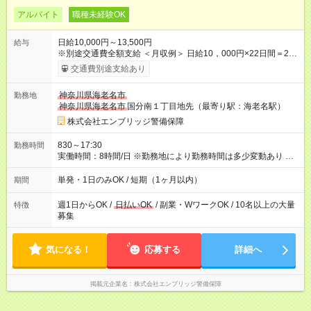
アルバイト
職種未経験OK
日給10,000円～13,500円
給与
※別途交通費全額支給 ＜月収例＞ 日給10，000円×22日間＝22
万円 ◆スタートダッシュに 入社祝金最大200，000円を支給！
交通費別途支給あり
研修手当(法定研修20時間)：24，500円支給！ ◆昇給あり 資格
取得も応援しています♪ ◆交通費「全額」支給 公共交通機関を利
神奈川県海老名市
勤務地
用の履歴を提出で、交通費全額支給！ 自動車通勤・バイク通勤
神奈川県海老名市
国分南１丁目地先（最寄り駅：海老名駅）
もOK ◆日当保証 たとえ仕事が1時間で終わっても 日当は全額お
支払いします！ 業者さんと協力し合って、早く仕事を終えるほ
株式会社エンブリッジ警備保障
ど、お得……！ ◆その他 資格応援手当・隊長手当等 アルバイ
トから社員雇用までのキャリアアップを楽しめるスキームをご
830～17:30
勤務時間
用意しております☆ 【試用期間】試用期間なし
実働時間：8時間/日 ※勤務地により勤務時間は多少変動あり ◆希
望のシフトで働ける！ 希望の勤務日数がありましたらご相談下
さい。 週1日、月1日～の勤務OKです 夜勤・深夜のお仕事もご
単発・1日のみOK / 短期（1ヶ月以内）
期間
ざいます
週1日からOK /
日払いOK
/ 副業・WワークOK / 10名以上の大量
特徴
募集
気になる！
応募する
詳細へ
掲載元企業名
株式会社エンブリッジ警備保障