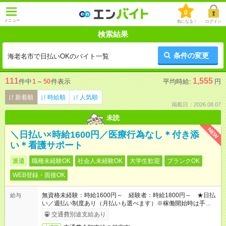
0
メニュー
気になる！
ログイン
検索結果
条件の変更
海老名市で日払いOKのバイト一覧
111
1,555
件中
1
～
50
件表示
平均時給:
円
新着順
時給順
人気順
掲載日：2026.08.07
未読
NEW
＼日払い×時給1600円／医療行為なし＊付き添
い＊看護サポート
派遣
職種未経験OK
社会人未経験OK
大学生歓迎
ブランクOK
WEB登録・面接OK
無資格未経験：時給1600円～ 経験者：時給1800円～ ★日払
給与
い／週払い制度あり（月払いも選べます）※稼働開始時は手続き
完了次第のお支払いとなります。
交通費別途支給あり