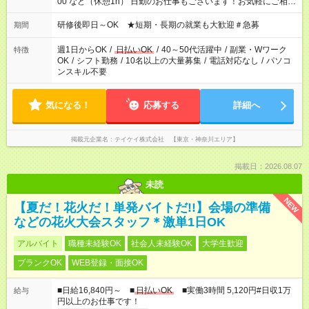
00 など（休憩1h） 日勤のお仕事もございます！お気軽にご相談
ください！
研修後即日～OK ★短期・長期の就業も大歓迎＃急募
期間
週1日からOK
/
日払いOK
/
40～50代活躍中
/
副業・Wワーク
特徴
OK
/
シフト勤務
/
10名以上の大量募集
/
電話対応なし
/
パソコ
ンスキル不要
気になる！
応募する
詳細へ
掲載元企業名
テイケイ株式会社 【東京・神奈川エリア】
掲載日：2026.08.07
未読
NEW
【夏だ！花火だ！単発バイトだ!!】会場の準備
などの花火大会スタッフ＊激単1日OK
アルバイト
職種未経験OK
社会人未経験OK
大学生歓迎
ブランクOK
WEB登録・面接OK
■日給16,840円～ ■
日払いOK
■実働3時間 5,120円#日収1万
給与
円以上のお仕事です！