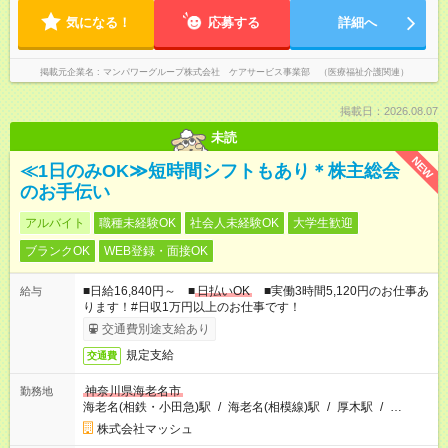
気になる！
応募する
詳細へ
掲載元企業名
マンパワーグループ株式会社 ケアサービス事業部 （医療福祉介護関連）
掲載日：2026.08.07
未読
NEW
≪1日のみOK≫短時間シフトもあり＊株主総会
のお手伝い
アルバイト
職種未経験OK
社会人未経験OK
大学生歓迎
ブランクOK
WEB登録・面接OK
■日給16,840円～ ■
日払いOK
■実働3時間5,120円のお仕事あ
給与
ります！#日収1万円以上のお仕事です！
交通費別途支給あり
規定支給
交通費
神奈川県海老名市
勤務地
海老名(相鉄・小田急)駅
/
海老名(相模線)駅
/
厚木駅
/
…
株式会社マッシュ