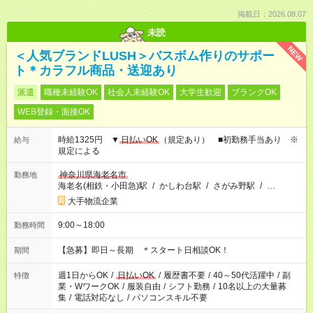
掲載日：2026.08.07
未読
NEW
＜人気ブランドLUSH＞バスボム作りのサポー
ト＊カラフル商品・送迎あり
派遣
職種未経験OK
社会人未経験OK
大学生歓迎
ブランクOK
WEB登録・面接OK
時給1325円 ▼
日払いOK
（規定あり） ■初勤務手当あり ※
給与
規定による
神奈川県海老名市
勤務地
海老名(相鉄・小田急)駅
/
かしわ台駅
/
さがみ野駅
/
…
大手物流企業
9:00～18:00
勤務時間
【急募】即日～長期 ＊スタート日相談OK！
期間
週1日からOK
/
日払いOK
/
履歴書不要
/
40～50代活躍中
/
副
特徴
業・WワークOK
/
服装自由
/
シフト勤務
/
10名以上の大量募
集
/
電話対応なし
/
パソコンスキル不要