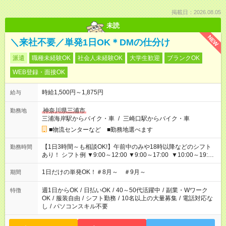
掲載日：2026.08.05
未読
NEW
＼来社不要／単発1日OK＊DMの仕分け
派遣
職種未経験OK
社会人未経験OK
大学生歓迎
ブランクOK
WEB登録・面接OK
時給1,500円～1,875円
給与
神奈川県三浦市
勤務地
三浦海岸駅からバイク・車
/
三崎口駅からバイク・車
■物流センターなど ■勤務地選べます
【1日3時間～も相談OK!】午前中のみや18時以降などのシフト
勤務時間
あり！ シフト例 ▼9:00～12:00 ▼9:00～17:00 ▼10:00～19:00
▼18:00～21:00
1日だけの単発OK！＃8月～ ＃9月～
期間
週1日からOK
/
日払いOK
/
40～50代活躍中
/
副業・Wワーク
特徴
OK
/
服装自由
/
シフト勤務
/
10名以上の大量募集
/
電話対応な
し
/
パソコンスキル不要