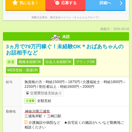
気になる！
応募する
詳細へ
掲載元企業名
株式会社バイトレ（キャムコムグループ）
掲載日：2026.08.04
未読
3ヵ月で79万円稼ぐ！未経験OK＊おばあちゃんの
お話相手など
派遣
職種未経験OK
社会人未経験OK
ブランクOK
WEB登録・面接OK
無資格の方：時給1500円～1875円 / 介護福祉士：時給1800円～
給与
2250円 / 初任者以上：時給1600円～2000円
交通費別途支給あり
全額支給
交通費
神奈川県三浦市
勤務地
三浦海岸駅
/
三崎口駅
介護施設や病院など ★自宅近くの施設がいいなど勤務地ご
相談ください