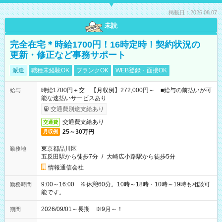
掲載日：2026.08.07
未読
完全在宅＊時給1700円！16時定時！契約状況の
更新・修正など事務サポート
派遣
職種未経験OK
ブランクOK
WEB登録・面接OK
時給1700円＋交 【月収例】272,000円～ ■給与の前払いが可
給与
能な速払いサービスあり
交通費別途支給あり
交通費支給あり
交通費
25～30万円
月収例
東京都品川区
勤務地
五反田駅から徒歩7分
/
大崎広小路駅から徒歩5分
情報通信会社
9:00～16:00 ※休憩60分。10時～18時・10時～19時も相談可
勤務時間
能です。
2026/09/01～長期 ※9月～！
期間