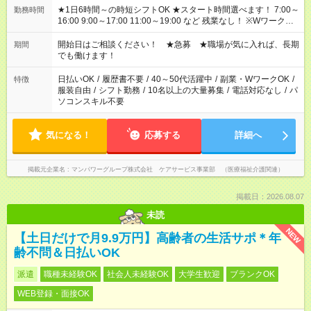
★1日6時間～の時短シフトOK ★スタート時間選べます！ 7:00～
勤務時間
16:00 9:00～17:00 11:00～19:00 など 残業なし！ ※Wワークの
場合、他のお仕事と合わせ週40時間超の就業はご案内できませ
ん ※法令に基づき、週20時間以上勤務は社会保険への加入対象
開始日はご相談ください！ ★急募 ★職場が気に入れば、長期
期間
となります ※労働者派遣法（日雇い派遣の原則禁止）により、
でも働けます！
短時間・短期間の就業はご案内が難しい場合があります
日払いOK
/
履歴書不要
/
40～50代活躍中
/
副業・WワークOK
/
特徴
服装自由
/
シフト勤務
/
10名以上の大量募集
/
電話対応なし
/
パ
ソコンスキル不要
気になる！
応募する
詳細へ
掲載元企業名
マンパワーグループ株式会社 ケアサービス事業部 （医療福祉介護関連）
掲載日：2026.08.07
未読
NEW
【土日だけで月9.9万円】高齢者の生活サポ＊年
齢不問＆日払いOK
派遣
職種未経験OK
社会人未経験OK
大学生歓迎
ブランクOK
WEB登録・面接OK