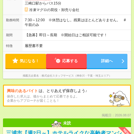
三崎口駅からバス15分
冷凍マグロの荷役・卸売り会社
7:30～12:00 ※休憩はなし。残業はほとんどありません。 #
勤務時間
午前のみ
【急募】即日～長期 ※開始日はご相談可能です！
期間
履歴書不要
特徴
気になる！
応募する
詳細へ
掲載元企業名
株式会社スタッフサービス（神奈川・千葉・埼玉エリア）
興味のあるバイト
は、とりあえず保存しよう♪
保存した求人は、後からまとめて応募できるよ。
企業からアプローチが届くことも！
掲載日：2026.08.07
未読
NEW
三浦市【週2日～】ホテルライクな高齢者マンシ