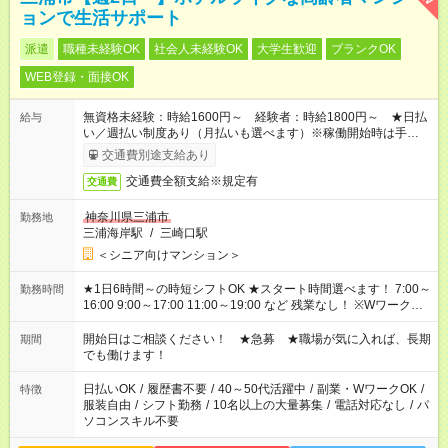
ョンで生活サポート
派遣
職種未経験OK
社会人未経験OK
大学生歓迎
ブランクOK
WEB登録・面接OK
無資格未経験：時給1600円～ 経験者：時給1800円～ ★日払
給与
い／週払い制度あり（月払いも選べます）※稼働開始時は手続き
完了次第のお支払いとなります。
交通費別途支給あり
交通費全額支給※規定有
交通費
神奈川県三浦市
勤務地
三浦海岸駅
/
三崎口駅
＜シニア向けマンション＞
★1日6時間～の時短シフトOK ★スタート時間選べます！ 7:00～
勤務時間
16:00 9:00～17:00 11:00～19:00 など 残業なし！ ※Wワークの
場合、他のお仕事と合わせ週40時間超の就業はご案内できませ
ん ※法令に基づき、週20時間以上勤務は社会保険への加入対象
開始日はご相談ください！ ★急募 ★職場が気に入れば、長期
期間
となります ※労働者派遣法（日雇い派遣の原則禁止）により、
でも働けます！
短時間・短期間の就業はご案内が難しい場合があります
日払いOK
/
履歴書不要
/
40～50代活躍中
/
副業・WワークOK
/
特徴
服装自由
/
シフト勤務
/
10名以上の大量募集
/
電話対応なし
/
パ
ソコンスキル不要