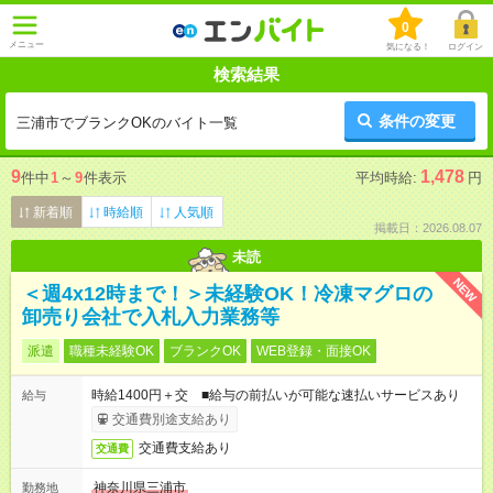
0
メニュー
気になる！
ログイン
検索結果
条件の変更
三浦市でブランクOKのバイト一覧
9
1,478
件中
1
～
9
件表示
平均時給:
円
新着順
時給順
人気順
掲載日：2026.08.07
未読
NEW
＜週4x12時まで！＞未経験OK！冷凍マグロの
卸売り会社で入札入力業務等
派遣
職種未経験OK
ブランクOK
WEB登録・面接OK
時給1400円＋交 ■給与の前払いが可能な速払いサービスあり
給与
交通費別途支給あり
交通費支給あり
交通費
神奈川県三浦市
勤務地