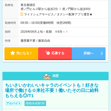
東京都港区
勤務地
虎ノ門ヒルズ駅から徒歩2分
/
虎ノ門駅から徒歩8分
ライドシェアサービス／タクシー配車アプリ運営★
09:00～18:00(実働8時間 休憩1時間)
勤務時間
2026年09月上旬～長期 ※9月～！
期間
履歴書不要
/
服装自由
特徴
気になる！
応募する
詳細へ
未読
ちいさいかわいいキャラのイベントも！好きな
場所で働ける☆来社不要！働いたその日に給料
もらえる◎/T1
アルバイト
職種未経験OK