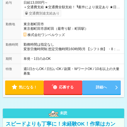
日給13,000円～
給与
＋交通費支給 ★交通費全額支給！ ┗案件により規定あり ★日払
いOK！（規定あり） ┗働いたその日に現金GET♪ お仕事後はコ
交通費別途支給あり
ンビニATMから 日払い分を引き落とせます！ 【試用期間】試
用期間なし
東京都町田市
勤務地
東京都町田市原町田（最寄り駅：町田駅）
株式会社ワンベルウッズ
勤務時間は指定なし
勤務時間
変形労働時間制 想定労働時間160時間/月 【シフト例】 ・8：00
～21：00
単発・1日のみOK
期間
週1日からOK / 日払いOK / 副業・WワークOK / 10名以上の大量
特徴
募集
気になる！
応募する
詳細へ
未読
スピードよりも丁寧に！未経験OK！作業はカン