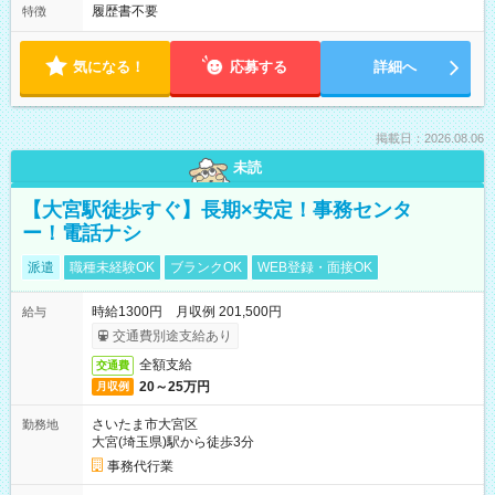
履歴書不要
特徴
気になる！
応募する
詳細へ
掲載日：2026.08.06
未読
【大宮駅徒歩すぐ】長期×安定！事務センタ
ー！電話ナシ
派遣
職種未経験OK
ブランクOK
WEB登録・面接OK
時給1300円 月収例 201,500円
給与
交通費別途支給あり
全額支給
交通費
20～25万円
月収例
さいたま市大宮区
勤務地
大宮(埼玉県)駅から徒歩3分
事務代行業