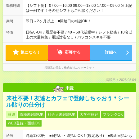
【シフト例】 07:00～16:00 09:00～18:00 17:00～09:00 ※ 上記
勤務時間
は一例です！その他シフトもご相談ください！
即日～2ヶ月以上 ■開始日の相談OK！
期間
日払いOK
/
履歴書不要
/
40～50代活躍中
/
シフト勤務
/
10名以
特徴
上の大量募集
/
電話対応なし
/
パソコンスキル不要
気になる！
応募する
詳細へ
掲載元企業名
株式会社ニッソーネット
掲載日：2026.08.04
未読
来社不要！友達とカフェで登録しちゃおう＊シー
ル貼りの仕分け
派遣
職種未経験OK
社会人未経験OK
大学生歓迎
ブランクOK
WEB登録・面接OK
時給1300円 ■日払い・週払いOK！(規定あり) ■現金日払いも
給与