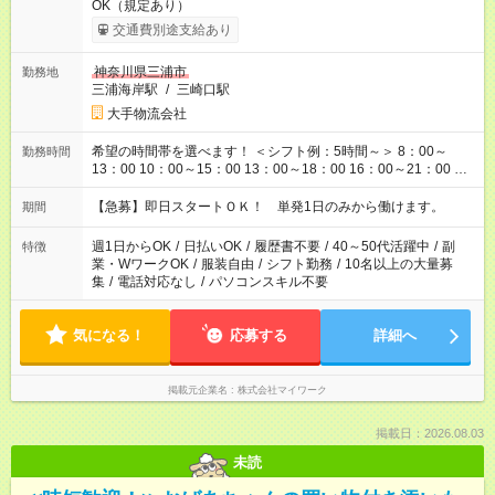
OK（規定あり）
交通費別途支給あり
神奈川県三浦市
勤務地
三浦海岸駅
/
三崎口駅
大手物流会社
希望の時間帯を選べます！ ＜シフト例：5時間～＞ 8：00～
勤務時間
13：00 10：00～15：00 13：00～18：00 16：00～21：00 ＜
シフト例：8時間～＞ ・10：00～19：00 ・13：00～22：00 ・
22：00～翌6：00 など！是非ご希望をお聞かせください！
【急募】即日スタートＯＫ！ 単発1日のみから働けます。
期間
週1日からOK
/
日払いOK
/
履歴書不要
/
40～50代活躍中
/
副
特徴
業・WワークOK
/
服装自由
/
シフト勤務
/
10名以上の大量募
集
/
電話対応なし
/
パソコンスキル不要
気になる！
応募する
詳細へ
掲載元企業名
株式会社マイワーク
掲載日：2026.08.03
未読