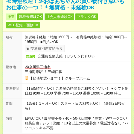
≪時短歓迎！≫おばあちゃんの買い物付き添いも
お仕事の一つ！＊無資格・未経験OK
派遣
職種未経験OK
社会人未経験OK
ブランクOK
WEB登録・面接OK
無資格未経験：時給1600円～ 有資格or経験者：時給1800円～
給与
1950円 ■日払いOK
交通費別途支給あり
交通費全額支給（ガソリン代もOK）
交通費
神奈川県三浦市
勤務地
三浦海岸駅
/
三崎口駅
【勤務地選べます！】グループホーム
【1日5時間～OK】ご希望の時間をご相談ください！ ▼シフト例
勤務時間
日勤 9:00～18:00 早番 7:00～16:00 遅番 10:00～19:00 時
短 10:00～15:00 上記はあくまで一例です。 「夕方までには帰宅
しておきたい」 「朝はゆっくりのスタートがいい」 「お昼の時
【急募】1ヶ月～OK！スタート日の相談もOK！（最短2日後か
期間
間を有効に使いたい」 など、ご希望があれば教えてください
ら）
ね。
日払いOK
/
履歴書不要
/
40～50代活躍中
/
副業・WワークOK
/
特徴
服装自由
/
シフト勤務
/
10名以上の大量募集
/
電話対応なし
/
パ
ソコンスキル不要