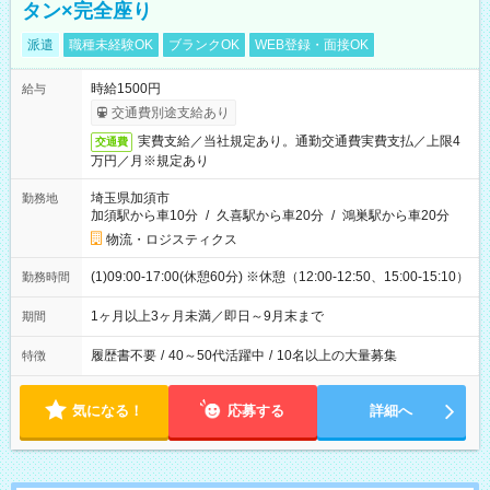
タン×完全座り
派遣
職種未経験OK
ブランクOK
WEB登録・面接OK
時給1500円
給与
交通費別途支給あり
実費支給／当社規定あり。通勤交通費実費支払／上限4
交通費
万円／月※規定あり
埼玉県加須市
勤務地
加須駅から車10分
/
久喜駅から車20分
/
鴻巣駅から車20分
物流・ロジスティクス
(1)09:00-17:00(休憩60分) ※休憩（12:00-12:50、15:00-15:10）
勤務時間
1ヶ月以上3ヶ月未満／即日～9月末まで
期間
履歴書不要
/
40～50代活躍中
/
10名以上の大量募集
特徴
気になる！
応募する
詳細へ