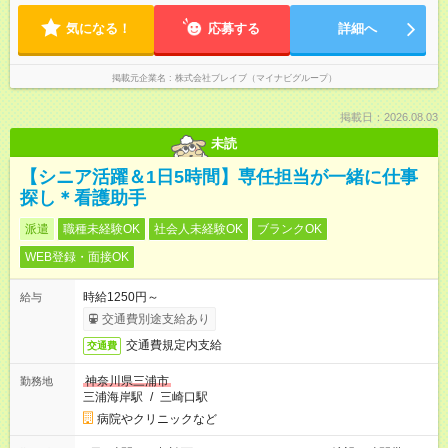
気になる！
応募する
詳細へ
掲載元企業名
株式会社ブレイブ（マイナビグループ）
掲載日：2026.08.03
未読
【シニア活躍＆1日5時間】専任担当が一緒に仕事
探し＊看護助手
派遣
職種未経験OK
社会人未経験OK
ブランクOK
WEB登録・面接OK
時給1250円～
給与
交通費別途支給あり
交通費規定内支給
交通費
神奈川県三浦市
勤務地
三浦海岸駅
/
三崎口駅
病院やクリニックなど