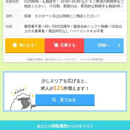
1日5時間～も相談可！ 10:00~15:00 など ※ご希望の時間帯をご
勤務時間
相談ください。 ※日勤、夜勤のみ、変則的な勤務等も相談OK！
長期 ※スタート日はお気軽にご相談ください！
期間
履歴書不要
/
40～50代活躍中
/
服装自由
/
シフト勤務
/
10名以
特徴
上の大量募集
/
電話対応なし
/
パソコンスキル不要
気になる！
応募する
詳細へ
掲載元企業名
株式会社スタッフサービス メディカル事業本部
少しエリアを広げると、
121
求人が
件増えます！
見てみる
あなたの閲覧履歴からのオススメ