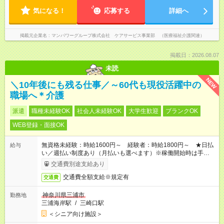
気になる！
応募する
詳細へ
掲載元企業名
マンパワーグループ株式会社 ケアサービス事業部 （医療福祉介護関連）
掲載日：2026.08.07
未読
NEW
＼10年後にも残る仕事／～60代も現役活躍中の
職場へ＊介護
派遣
職種未経験OK
社会人未経験OK
大学生歓迎
ブランクOK
WEB登録・面接OK
無資格未経験：時給1600円～ 経験者：時給1800円～ ★日払
給与
い／週払い制度あり（月払いも選べます）※稼働開始時は手続き
完了次第のお支払いとなります。
交通費別途支給あり
交通費全額支給※規定有
交通費
神奈川県三浦市
勤務地
三浦海岸駅
/
三崎口駅
＜シニア向け施設＞