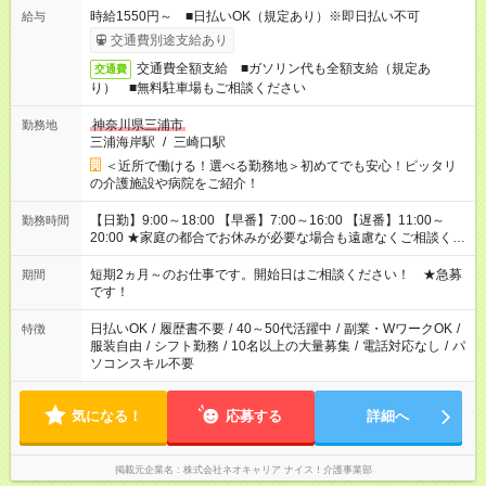
時給1550円～ ■日払いOK（規定あり）※即日払い不可
給与
交通費別途支給あり
交通費全額支給 ■ガソリン代も全額支給（規定あ
交通費
り） ■無料駐車場もご相談ください
神奈川県三浦市
勤務地
三浦海岸駅
/
三崎口駅
＜近所で働ける！選べる勤務地＞初めてでも安心！ピッタリ
の介護施設や病院をご紹介！
【日勤】9:00～18:00 【早番】7:00～16:00 【遅番】11:00～
勤務時間
20:00 ★家庭の都合でお休みが必要な場合も遠慮なくご相談くだ
さい。
短期2ヵ月～のお仕事です。開始日はご相談ください！ ★急募
期間
です！
日払いOK
/
履歴書不要
/
40～50代活躍中
/
副業・WワークOK
/
特徴
服装自由
/
シフト勤務
/
10名以上の大量募集
/
電話対応なし
/
パ
ソコンスキル不要
気になる！
応募する
詳細へ
掲載元企業名
株式会社ネオキャリア ナイス！介護事業部