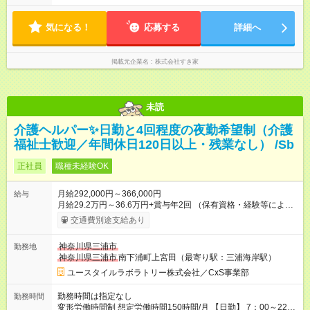
間） ※上記はあくまでも一例です。店舗により、時間が前後す
る場合・残業がある場合があります。 ★0時～9時は必ず2名以上
気になる！
のシフトを組んでいます。 ★各店舗のサポートのために本社に
応募する
詳細へ
「24時間対応」の専門部署があります。
掲載元企業名
株式会社すき家
未読
介護ヘルパー✨日勤と4回程度の夜勤希望制（介護
福祉士歓迎／年間休日120日以上・残業なし） /Sb
正社員
職種未経験OK
月給292,000円～366,000円
給与
月給29.2万円～36.6万円+賞与年2回 （保有資格・経験等により
変動） 【無資格の方の入社後のモデル月収】 ［入社］ 無資
交通費別途支給あり
格・未経験／月収22.9万円 ［半年～1年］ 実務者研修取得／
月収26万円 ［入社3年］ エリアリーダー・介護福祉士／月収
神奈川県三浦市
勤務地
30.2万円 ［入社3年目以降］ ジュニアコーディネー／月収
神奈川県三浦市
南下浦町上宮田（最寄り駅：三浦海岸駅）
36.6万円以上 ※経験・能力等を考慮。 【試用期間】試用期間あ
り 試用期間の長さ：2ヶ月 雇用形態、給与は本採用時と同じで
ユースタイルラボラトリー株式会社／CxS事業部
す。
勤務時間は指定なし
勤務時間
変形労働時間制 想定労働時間150時間/月 【日勤】 7：00～22：