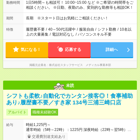
1日5時間～も相談可！ 10:00~15:00 など ※ご希望の時間帯をご
勤務時間
相談ください。 ※日勤、夜勤のみ、変則的な勤務等も相談OK！
長期 ※スタート日はお気軽にご相談ください！
期間
履歴書不要
/
40～50代活躍中
/
服装自由
/
シフト勤務
/
10名以
特徴
上の大量募集
/
電話対応なし
/
パソコンスキル不要
気になる！
応募する
詳細へ
掲載元企業名
株式会社スタッフサービス メディカル事業本部
未読
シフトも柔軟♪自動化でカンタン接客◎！食事補助
あり♪履歴書不要／すき家 134号三浦三崎口店
アルバイト
職種未経験OK
時給1,225円～
給与
通常時給（5時～22時）：1225円 深夜時給（22時～翌5時）：
1532円 高校生時給：1225円 【特別手当】早朝手当（5：00-9：
交通費別途支給あり
00）時給+150円 【試用期間】試用期間あり 試用期間の長さ：1