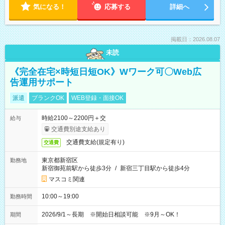
気になる！
応募する
詳細へ
掲載日：2026.08.07
未読
《完全在宅×時短日短OK》Wワーク可〇Web広
告運用サポート
派遣
ブランクOK
WEB登録・面接OK
時給2100～2200円＋交
給与
交通費別途支給あり
交通費支給(規定有り)
交通費
東京都新宿区
勤務地
新宿御苑前駅から徒歩3分
/
新宿三丁目駅から徒歩4分
マスコミ関連
10:00～19:00
勤務時間
2026/9/1～長期 ※開始日相談可能 ※9月～OK！
期間