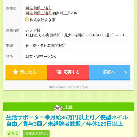
ヶ月 雇用形態、給与は本採用時と同じです。 試用期間の実態は
神奈川県三浦市
勤務地
30日（※条件変更なし）ですが、切り上げで一ヶ月とさせてい
神奈川県三浦市
初声町三戸236
ただきます。 研修制度あり：15時間(研修中も同時給）
株式会社すき家
シフト制
勤務時間
1日あたりの実働時間：最大8時間/日 0:00-24:00 週2日～・1日
2h～OK ＜シフト例＞ 〇朝帯 5:00-9:00 〇昼帯 9:00-14:00 〇午
後帯 14:00-18:00 〇夜帯 18:00-22:00 〇深夜帯 22:00-翌5:00 基
春・夏・冬休み期間限定
期間
本は固定シフトですが家庭の都合などイレギュラーには対応し
ます♪
副業・WワークOK
特徴
気になる！
応募する
詳細へ
掲載元企業名
株式会社すき家
未読
生活サポーター◆月給35万円以上可／髪型ネイル
自由／賞与3回／未経験者歓迎／年休120日以上
正社員
職種未経験OK