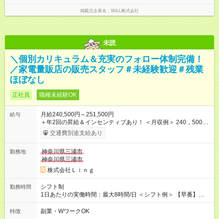
掲載元企業名
WiLL株式会社
未読
＼個別カリキュラム＆充実のフォロー体制完備！
／家電量販店の販売スタッフ＃未経験歓迎＃残業
ほぼなし
正社員
職種未経験OK
月給240,500円～251,500円
給与
＋年2回の昇給＆インセンティブあり！ ＜月収例＞ 240，500円
～＋インセンティブ＋賞与＋諸手当 ◎経験・能力を考慮し、決
交通費別途支給あり
定します。 ◎残業が発生した場合は、時間外手当を別途全額支
給します。 ＼頑張りが収入に直結！／ あなたの頑張りを正当に
神奈川県三浦市
勤務地
評価するため、年2回の昇給機会を設けています。 さらに、店舗
神奈川県三浦市
目標の達成に応じてインセンティブを支給。 チームで協力して
得られる達成感は格別です♪ また、「家電アドバイザー」などの
株式会社Ｌｉｎｇ
資格を取得すれば、資格手当も支給。 スキルアップが収入アッ
プに繋がる環境です！ 【試用期間】試用期間あり 試用期間の長
シフト制
勤務時間
さ：3ヶ月 ※ 雇用形態と給与に、本採用時と異なる部分がありま
1日あたりの実働時間：最大8時間/日 ＜シフト例＞ 【早番】
す。 雇用形態：中途採用（契約社員） 給与：本採用時と同じで
10:00～19:00 【遅番】12:00～21:00 ◎それぞれのご事情に合わ
す。
せて、できるだけシフトも調整します！ ＼残業はありません！
副業・WワークOK
特徴
／ 基本的には定時にすぐ退勤できる環境。 退勤後は趣味に没