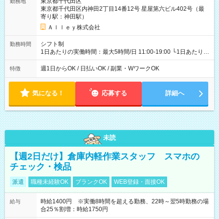
東京都千代田区
勤務地
東京都千代田区内神田2丁目14番12号 星屋第六ビル402号（最
寄り駅：神田駅）
Ａｌｌｅｙ株式会社
シフト制
勤務時間
1日あたりの実働時間：最大5時間/日 11:00-19:00 └1日あたりの
実働時間：1-5時間 └上記の時間帯内であれば、いつでも勤務可
能！ └平日・土曜日の中で、お好きな曜日でご勤務いただけま
週1日からOK / 日払いOK / 副業・WワークOK
特徴
す！ 【シフト例】 ・11:00～14:00 ・16:30～19:00 ・13:00～
18:00 などのように、自由な働き方が可能なお仕事です！
気になる！
応募する
詳細へ
未読
【週2日だけ】倉庫内軽作業スタッフ スマホの
チェック・検品
派遣
職種未経験OK
ブランクOK
WEB登録・面接OK
時給1400円 ※実働8時間を超える勤務、22時～翌5時勤務の場
給与
合25％割増：時給1750円