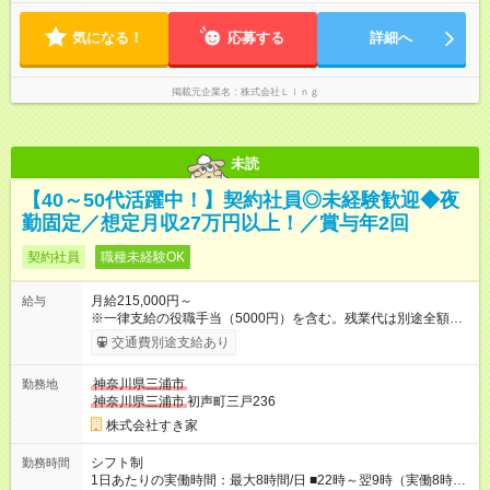
頭、大切な人たちと過ごすなど、プライベートもしっかり大切
にしながらご活躍いただけます♪
気になる！
応募する
詳細へ
掲載元企業名
株式会社Ｌｉｎｇ
未読
【40～50代活躍中！】契約社員◎未経験歓迎◆夜
勤固定／想定月収27万円以上！／賞与年2回
契約社員
職種未経験OK
月給215,000円～
給与
※一律支給の役職手当（5000円）を含む。残業代は別途全額支
給。 ※深夜勤務手当は、残業時間等により変動します。 ※想定
交通費別途支給あり
月収27万円以上 ※最大4回昇給のチャンスあり ※賞与年2回支給
【試用期間】試用期間なし
神奈川県三浦市
勤務地
神奈川県三浦市
初声町三戸236
株式会社すき家
シフト制
勤務時間
1日あたりの実働時間：最大8時間/日 ■22時～翌9時（実働8時