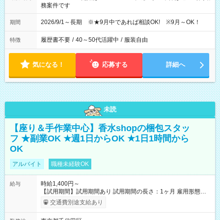
務案件です
2026/9/1～長期 ※★9月中であれば相談OK! ※9月～OK！
期間
履歴書不要
/
40～50代活躍中
/
服装自由
特徴
気になる！
応募する
詳細へ
未読
【座り＆手作業中心】香水shopの梱包スタッ
フ ★副業OK ★週1日からOK ★1日1時間から
OK
アルバイト
職種未経験OK
時給1,400円～
給与
【試用期間】試用期間あり 試用期間の長さ：1ヶ月 雇用形態、
給与は本採用時と同じです。
交通費別途支給あり