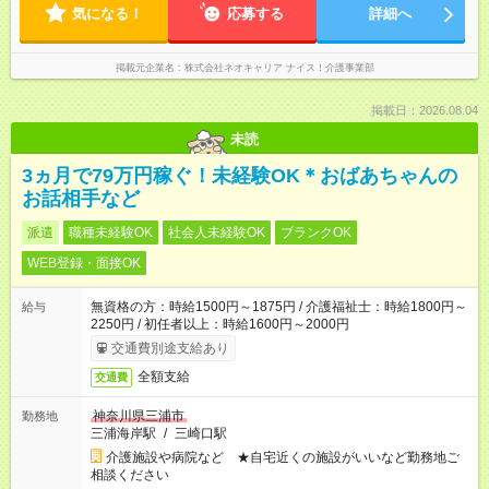
気になる！
応募する
詳細へ
掲載元企業名
株式会社ネオキャリア ナイス！介護事業部
掲載日：2026.08.04
未読
3ヵ月で79万円稼ぐ！未経験OK＊おばあちゃんの
お話相手など
派遣
職種未経験OK
社会人未経験OK
ブランクOK
WEB登録・面接OK
無資格の方：時給1500円～1875円 / 介護福祉士：時給1800円～
給与
2250円 / 初任者以上：時給1600円～2000円
交通費別途支給あり
全額支給
交通費
神奈川県三浦市
勤務地
三浦海岸駅
/
三崎口駅
介護施設や病院など ★自宅近くの施設がいいなど勤務地ご
相談ください