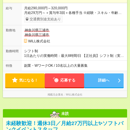
月給290,000円～320,000円
給与
月給29万円～＋賞与年3回＋各種手当 ※経験・スキル・年齢を考
慮し加給優遇 ■日勤のみを希望する方 月給27万円～＋賞与年3回
交通費別途支給あり
＋各種手当 ■夜勤のみを希望する方 月給30万円～＋賞与年3回＋
各種手当 【試用期間】試用期間あり 試用期間の長さ：3ヶ月 雇
神奈川県三浦市
勤務地
用形態、給与は本採用時と同じです。
神奈川県三浦市
WiLL株式会社
シフト制
勤務時間
1日あたりの実働時間：最大8時間/日 【正社員】シフト制（実働
8時間） 【アルバイト】週1日から勤務可能 ◎勤務例 日勤／9時
～18時（休憩60分） 夜勤／22時～翌7時（休憩60分） ◎働き方
副業・WワークOK / 10名以上の大量募集
特徴
は希望が出せます！ ずっと日勤or夜勤もOK！ たまに夜勤ありな
ど、ご希望の働き方をお気軽にご相談ください。
気になる！
応募する
詳細へ
掲載元企業名
WiLL株式会社
未読
未経験歓迎！週休3日／月給27万円以上✨ソフトバ
ンクイベントスタッフ