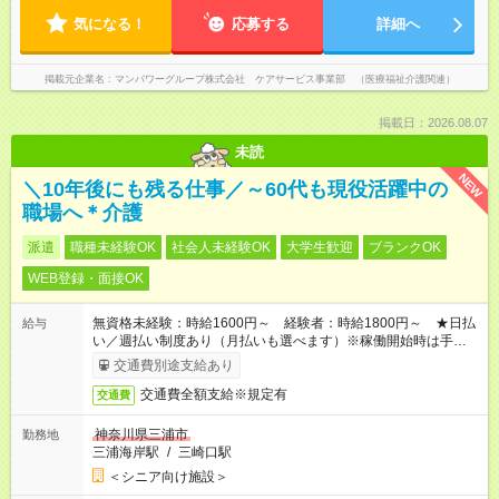
気になる！
応募する
詳細へ
掲載元企業名
マンパワーグループ株式会社 ケアサービス事業部 （医療福祉介護関連）
掲載日：2026.08.07
未読
NEW
＼10年後にも残る仕事／～60代も現役活躍中の
職場へ＊介護
派遣
職種未経験OK
社会人未経験OK
大学生歓迎
ブランクOK
WEB登録・面接OK
無資格未経験：時給1600円～ 経験者：時給1800円～ ★日払
給与
い／週払い制度あり（月払いも選べます）※稼働開始時は手続き
完了次第のお支払いとなります。
交通費別途支給あり
交通費全額支給※規定有
交通費
神奈川県三浦市
勤務地
三浦海岸駅
/
三崎口駅
＜シニア向け施設＞