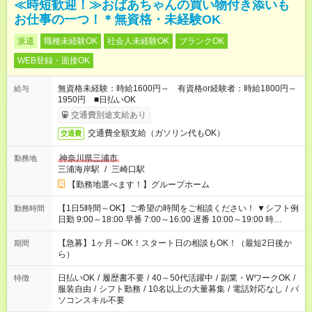
≪時短歓迎！≫おばあちゃんの買い物付き添いも
お仕事の一つ！＊無資格・未経験OK
派遣
職種未経験OK
社会人未経験OK
ブランクOK
WEB登録・面接OK
無資格未経験：時給1600円～ 有資格or経験者：時給1800円～
給与
1950円 ■日払いOK
交通費別途支給あり
交通費全額支給（ガソリン代もOK）
交通費
神奈川県三浦市
勤務地
三浦海岸駅
/
三崎口駅
【勤務地選べます！】グループホーム
【1日5時間～OK】ご希望の時間をご相談ください！ ▼シフト例
勤務時間
日勤 9:00～18:00 早番 7:00～16:00 遅番 10:00～19:00 時
短 10:00～15:00 上記はあくまで一例です。 「夕方までには帰宅
しておきたい」 「朝はゆっくりのスタートがいい」 「お昼の時
【急募】1ヶ月～OK！スタート日の相談もOK！（最短2日後か
期間
間を有効に使いたい」 など、ご希望があれば教えてください
ら）
ね。
日払いOK
/
履歴書不要
/
40～50代活躍中
/
副業・WワークOK
/
特徴
服装自由
/
シフト勤務
/
10名以上の大量募集
/
電話対応なし
/
パ
ソコンスキル不要