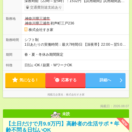
深夜時給（22時～翌5時）：1532円 【試用期間】試用期間あり
試用期間の長さ：1ヶ月 雇用形態、給与は本採用時と同じです。
交通費別途支給あり
試用期間の実態は30日（※条件変更なし）ですが、切り上げで
一ヶ月とさせていただきます。 研修制度あり：15時間(研修中も
神奈川県三浦市
勤務地
同時給）
神奈川県三浦市
初声町三戸236
株式会社すき家
シフト制
勤務時間
1日あたりの実働時間：最大7時間/日 【深夜帯】22:00～翌5:00
週2日～・1日2h～OK◎ ※22:00から翌5:00までは18歳以上の方
のみ勤務可能です（18歳未満の深夜業務禁止のため） ★深夜で
春・夏・冬休み期間限定
期間
も安心して働けます★ すき家では、ワンオペを禁止していま
す。 必ず、2名以上での勤務を行いますので、安心して働けま
日払いOK / 副業・WワークOK
特徴
す。
気になる！
応募する
詳細へ
掲載元企業名
株式会社すき家
掲載日：2026.08.07
未読
NEW
【土日だけで月9.9万円】高齢者の生活サポ＊年
齢不問＆日払いOK