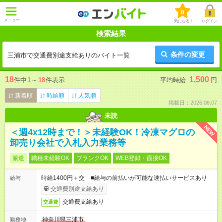
0
メニュー
気になる！
ログイン
検索結果
条件の変更
三浦市で交通費別途支給ありのバイト一覧
18
1,500
件中
1
～
18
件表示
平均時給:
円
新着順
時給順
人気順
掲載日：2026.08.07
未読
NEW
＜週4x12時まで！＞未経験OK！冷凍マグロの
卸売り会社で入札入力業務等
派遣
職種未経験OK
ブランクOK
WEB登録・面接OK
時給1400円＋交 ■給与の前払いが可能な速払いサービスあり
給与
交通費別途支給あり
交通費支給あり
交通費
神奈川県三浦市
勤務地