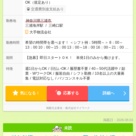
OK（規定あり）
交通費別途支給あり
神奈川県三浦市
勤務地
三浦海岸駅
/
三崎口駅
大手物流会社
希望の時間帯を選べます！ ＜シフト例：5時間～＞ 8：00～
勤務時間
13：00 10：00～15：00 13：00～18：00 16：00～21：00 ＜
シフト例：8時間～＞ ・10：00～19：00 ・13：00～22：00 ・
22：00～翌6：00 など！是非ご希望をお聞かせください！
【急募】即日スタートＯＫ！ 単発1日のみから働けます。
期間
週1日からOK
/
日払いOK
/
履歴書不要
/
40～50代活躍中
/
副
特徴
業・WワークOK
/
服装自由
/
シフト勤務
/
10名以上の大量募
集
/
電話対応なし
/
パソコンスキル不要
気になる！
応募する
詳細へ
掲載元企業名
株式会社マイワーク
掲載日：2026.08.03
未読