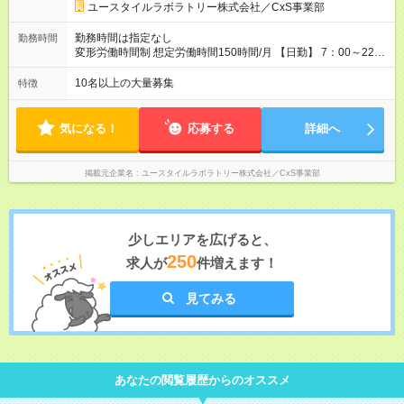
36.6万円以上 ※経験・能力等を考慮。 【試用期間】試用期間あ
ユースタイルラボラトリー株式会社／CxS事業部
り 試用期間の長さ：2ヶ月 雇用形態、給与は本採用時と同じで
す。
勤務時間は指定なし
勤務時間
変形労働時間制 想定労働時間150時間/月 【日勤】 7：00～22：
00の間で7.5時間勤務／休憩1時間 【夜勤】 17：00～翌10：00
の15時間勤務／休憩2時間 ※勤務時間は各施設のシフトによるシ
10名以上の大量募集
特徴
フト制 ※夜勤時は手当も別途支給 ◎残業ほぼなし（月平均5時間
程度）
気になる！
応募する
詳細へ
掲載元企業名
ユースタイルラボラトリー株式会社／CxS事業部
少しエリアを広げると、
250
求人が
件増えます！
見てみる
あなたの閲覧履歴からのオススメ