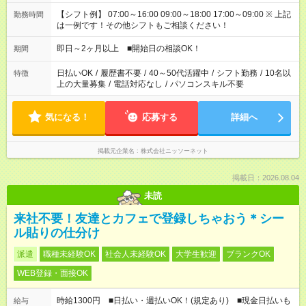
【シフト例】 07:00～16:00 09:00～18:00 17:00～09:00 ※ 上記
勤務時間
は一例です！その他シフトもご相談ください！
即日～2ヶ月以上 ■開始日の相談OK！
期間
日払いOK
/
履歴書不要
/
40～50代活躍中
/
シフト勤務
/
10名以
特徴
上の大量募集
/
電話対応なし
/
パソコンスキル不要
気になる！
応募する
詳細へ
掲載元企業名
株式会社ニッソーネット
掲載日：2026.08.04
未読
来社不要！友達とカフェで登録しちゃおう＊シー
ル貼りの仕分け
派遣
職種未経験OK
社会人未経験OK
大学生歓迎
ブランクOK
WEB登録・面接OK
時給1300円 ■日払い・週払いOK！(規定あり) ■現金日払いも
給与