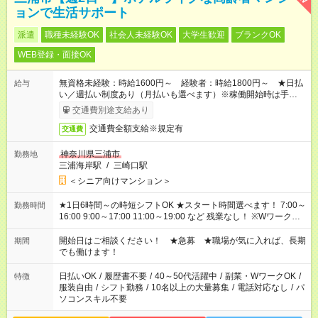
ョンで生活サポート
派遣
職種未経験OK
社会人未経験OK
大学生歓迎
ブランクOK
WEB登録・面接OK
無資格未経験：時給1600円～ 経験者：時給1800円～ ★日払
給与
い／週払い制度あり（月払いも選べます）※稼働開始時は手続き
完了次第のお支払いとなります。
交通費別途支給あり
交通費全額支給※規定有
交通費
神奈川県三浦市
勤務地
三浦海岸駅
/
三崎口駅
＜シニア向けマンション＞
★1日6時間～の時短シフトOK ★スタート時間選べます！ 7:00～
勤務時間
16:00 9:00～17:00 11:00～19:00 など 残業なし！ ※Wワークの
場合、他のお仕事と合わせ週40時間超の就業はご案内できませ
ん ※法令に基づき、週20時間以上勤務は社会保険への加入対象
開始日はご相談ください！ ★急募 ★職場が気に入れば、長期
期間
となります ※労働者派遣法（日雇い派遣の原則禁止）により、
でも働けます！
短時間・短期間の就業はご案内が難しい場合があります
日払いOK
/
履歴書不要
/
40～50代活躍中
/
副業・WワークOK
/
特徴
服装自由
/
シフト勤務
/
10名以上の大量募集
/
電話対応なし
/
パ
ソコンスキル不要