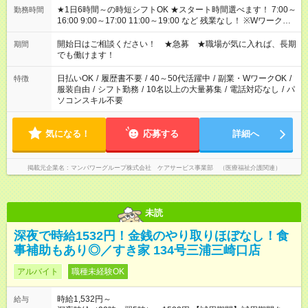
★1日6時間～の時短シフトOK ★スタート時間選べます！ 7:00～
勤務時間
16:00 9:00～17:00 11:00～19:00 など 残業なし！ ※Wワークの
場合、他のお仕事と合わせ週40時間超の就業はご案内できませ
ん ※法令に基づき、週20時間以上勤務は社会保険への加入対象
開始日はご相談ください！ ★急募 ★職場が気に入れば、長期
期間
となります ※労働者派遣法（日雇い派遣の原則禁止）により、
でも働けます！
短時間・短期間の就業はご案内が難しい場合があります
日払いOK
/
履歴書不要
/
40～50代活躍中
/
副業・WワークOK
/
特徴
服装自由
/
シフト勤務
/
10名以上の大量募集
/
電話対応なし
/
パ
ソコンスキル不要
気になる！
応募する
詳細へ
掲載元企業名
マンパワーグループ株式会社 ケアサービス事業部 （医療福祉介護関連）
未読
深夜で時給1532円！金銭のやり取りほぼなし！食
事補助もあり◎／すき家 134号三浦三崎口店
アルバイト
職種未経験OK
時給1,532円～
給与