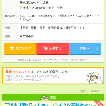
三崎口駅からバス15分
冷凍マグロの荷役・卸売り会社
7:30～12:00 ※休憩はなし。残業はほとんどありません。 #
勤務時間
午前のみ
【急募】即日～長期 ※開始日はご相談可能です！
期間
履歴書不要
特徴
気になる！
応募する
詳細へ
掲載元企業名
株式会社スタッフサービス（神奈川・千葉・埼玉エリア）
興味のあるバイト
は、とりあえず保存しよう♪
保存した求人は、後からまとめて応募できるよ。
企業からアプローチが届くことも！
掲載日：2026.08.07
未読
NEW
三浦市【週2日～】ホテルライクな高齢者マンシ