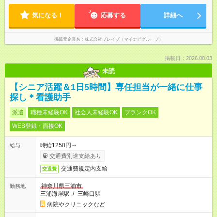
気になる！
応募する
詳細へ
掲載元企業名
株式会社ブレイブ（マイナビグループ）
掲載日：2026.08.03
未読
【シニア活躍＆1日5時間】専任担当が一緒に仕事
探し＊看護助手
派遣
職種未経験OK
社会人未経験OK
ブランクOK
WEB登録・面接OK
時給1250円～
給与
交通費別途支給あり
交通費規定内支給
交通費
神奈川県三浦市
勤務地
三浦海岸駅
/
三崎口駅
病院やクリニックなど