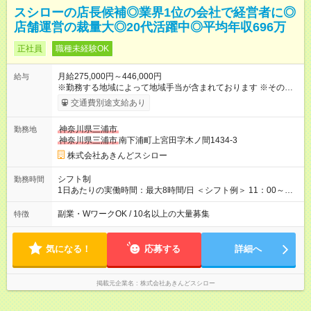
スシローの店長候補◎業界1位の会社で経営者に◎
店舗運営の裁量大◎20代活躍中◎平均年収696万
正社員
職種未経験OK
月給275,000円～446,000円
給与
※勤務する地域によって地域手当が含まれております ※その他ブ
ロック外勤務手当を支給。1分単位での残業代（100％支給）や
交通費別途支給あり
年3回の賞与、諸手当も別途支給します。 ＜月給例＞ 【例1】転
勤のない「エリア限定勤務制度」の場合 東京23区内勤務の場
神奈川県三浦市
勤務地
合：月給28万円＋残業代・諸手当 ※地域手当2万円が含まれま
神奈川県三浦市
南下浦町上宮田字木ノ間1434-3
す。 【例2】転居可能の「ブロック限定勤務制度」の場合 ブロ
ック外東京23区内勤務の場合：月給29万5000円＋残業代・諸手
株式会社あきんどスシロー
当 ※地域手当2万円やブロック外勤務手当1万5000円が含まれま
す。 ＜水準以上の収入を得られる環境！＞ 全社員の平均年収は
シフト制
勤務時間
603万円（平均月給38万9000円／2025年度実績）で、店長の平
1日あたりの実働時間：最大8時間/日 ＜シフト例＞ 11：00～
均年収は696万円（平均月給43万9000円／2025年度実績）。 さ
20：00、12：00～21：00、15：00～24：00 ※1ヶ月単位の変
らに自己負担額2万円の寮や各種手当があるため「前職より貯金
形労働時間制（週平均実働40時間） ◎残業は月30h程度。1店舗
副業・WワークOK / 10名以上の大量募集
特徴
できている」と話す社員が多くいます！ 【試用期間】試用期間
に複数社員が配属されるためシフトを調整しやすいのが特徴。
あり 試用期間の長さ：3ヶ月 雇用形態、給与は本採用時と同じ
出勤前にジムに通う社員も多くいま す。繁忙期以外は1日通して
です。
働くことがほぼありません！
気になる！
応募する
詳細へ
掲載元企業名
株式会社あきんどスシロー