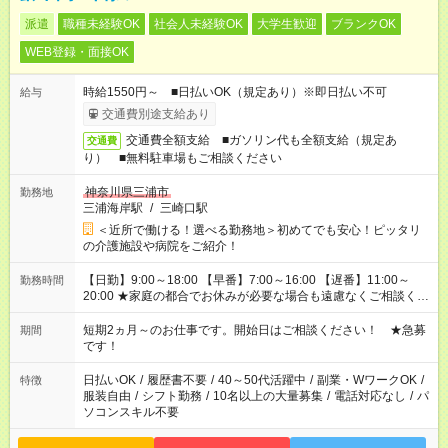
派遣
職種未経験OK
社会人未経験OK
大学生歓迎
ブランクOK
WEB登録・面接OK
時給1550円～ ■日払いOK（規定あり）※即日払い不可
給与
交通費別途支給あり
交通費全額支給 ■ガソリン代も全額支給（規定あ
交通費
り） ■無料駐車場もご相談ください
神奈川県三浦市
勤務地
三浦海岸駅
/
三崎口駅
＜近所で働ける！選べる勤務地＞初めてでも安心！ピッタリ
の介護施設や病院をご紹介！
【日勤】9:00～18:00 【早番】7:00～16:00 【遅番】11:00～
勤務時間
20:00 ★家庭の都合でお休みが必要な場合も遠慮なくご相談くだ
さい。
短期2ヵ月～のお仕事です。開始日はご相談ください！ ★急募
期間
です！
日払いOK
/
履歴書不要
/
40～50代活躍中
/
副業・WワークOK
/
特徴
服装自由
/
シフト勤務
/
10名以上の大量募集
/
電話対応なし
/
パ
ソコンスキル不要