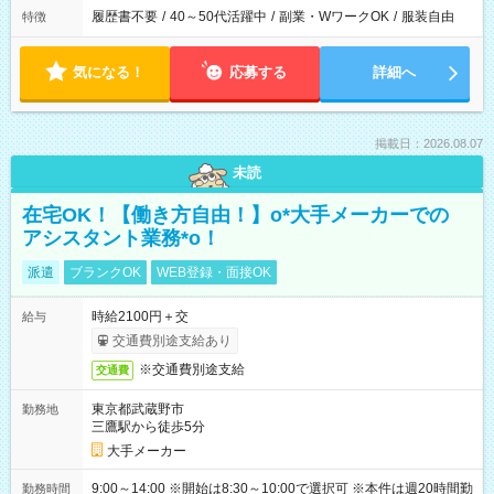
履歴書不要
/
40～50代活躍中
/
副業・WワークOK
/
服装自由
特徴
気になる！
応募する
詳細へ
掲載日：2026.08.07
未読
在宅OK！【働き方自由！】o*大手メーカーでの
アシスタント業務*o！
派遣
ブランクOK
WEB登録・面接OK
時給2100円＋交
給与
交通費別途支給あり
※交通費別途支給
交通費
東京都武蔵野市
勤務地
三鷹駅から徒歩5分
大手メーカー
9:00～14:00 ※開始は8:30～10:00で選択可 ※本件は週20時間勤
勤務時間