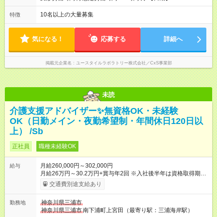
00の間で7.5時間勤務／休憩1時間 【夜勤】 17：00～翌10：00
の15時間勤務／休憩２時間 ※勤務時間は各施設のシフトによる
10名以上の大量募集
特徴
シフト制 ※夜勤時は手当も別途支給 ◎残業ほぼなし（月平均5時
間程度）
気になる！
応募する
詳細へ
掲載元企業名
ユースタイルラボラトリー株式会社／CxS事業部
未読
介護支援アドバイザー✨無資格OK・未経験
OK（日勤メイン・夜勤希望制・年間休日120日以
上） /Sb
正社員
職種未経験OK
月給260,000円～302,000円
給与
月給26万円～30.2万円+賞与年2回 ※入社後半年は資格取得期間
として研修月給22.9万円～になる場合がございます。 （保有資
交通費別途支給あり
格・経験等により変動） 【入社後のモデル月収】 ［入社］ 無
資格・未経験／月収22.9万円 ［半年～1年］ 実務者研修取得
神奈川県三浦市
勤務地
／月収26万円 ［入社3年］ エリアリーダー・介護福祉士／月
神奈川県三浦市
南下浦町上宮田（最寄り駅：三浦海岸駅）
収30.2万円 ［入社3年目以降］ ジュニアコーディネー／月収