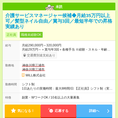
未読
介護サービスマネージャー候補◆月給35万円以上
可／髪型ネイル自由／賞与3回／最短半年での昇格
実績あり
正社員
職種未経験OK
月給290,000円～320,000円
給与
月給29万円～＋賞与年3回＋各種手当 ※経験・スキル・年齢を考
慮し加給優遇 ■日勤のみを希望する方 月給27万円～＋賞与年3回
交通費別途支給あり
＋各種手当 ■夜勤のみを希望する方 月給30万円～＋賞与年3回＋
各種手当 【試用期間】試用期間あり 試用期間の長さ：3ヶ月 雇
神奈川県三浦市
勤務地
用形態、給与は本採用時と同じです。
神奈川県三浦市
WiLL株式会社
シフト制
勤務時間
1日あたりの実働時間：最大8時間/日 【正社員】シフト制（実働
8時間） 【アルバイト】週1日・8hから勤務可能 ◎勤務例 日勤／
9時～18時（休憩60分） 夜勤／22時～翌7時（休憩60分） ◎働
副業・WワークOK / 10名以上の大量募集
特徴
き方は希望が出せます！ ずっと日勤or夜勤もOK！ たまに夜勤あ
りなど、ご希望の働き方をお気軽にご相談ください。
気になる！
応募する
詳細へ