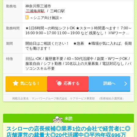
神奈川県三浦市
勤務地
三浦海岸駅
/
三崎口駅
＜シニア向け施設＞
★1日6時間～の時短シフトOK ★スタート時間選べます！ 7:00～
勤務時間
16:00 9:00～17:00 11:00～19:00 など 残業なし！ ※Wワークの
場合、他のお仕事と合わせ週40時間超の就業はご案内できませ
ん ※法令に基づき、週20時間以上勤務は社会保険への加入対象
開始日はご相談ください！ ★急募 ★職場が気に入れば、長期
期間
となります ※労働者派遣法（日雇い派遣の原則禁止）により、
でも働けます！
短時間・短期間の就業はご案内が難しい場合があります
日払いOK
/
履歴書不要
/
40～50代活躍中
/
副業・WワークOK
/
特徴
服装自由
/
シフト勤務
/
10名以上の大量募集
/
電話対応なし
/
パ
ソコンスキル不要
気になる！
応募する
詳細へ
掲載元企業名
マンパワーグループ株式会社 ケアサービス事業部 （医療福祉介護関連）
未読
スシローの店長候補◎業界1位の会社で経営者に◎
店舗運営の裁量大◎20代活躍中◎平均年収696万