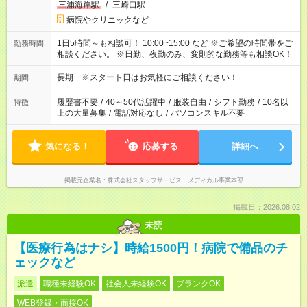
三浦海岸駅
/
三崎口駅
病院やクリニックなど
1日5時間～も相談可！ 10:00~15:00 など ※ご希望の時間帯をご
勤務時間
相談ください。 ※日勤、夜勤のみ、変則的な勤務等も相談OK！
長期 ※スタート日はお気軽にご相談ください！
期間
履歴書不要
/
40～50代活躍中
/
服装自由
/
シフト勤務
/
10名以
特徴
上の大量募集
/
電話対応なし
/
パソコンスキル不要
気になる！
応募する
詳細へ
掲載元企業名
株式会社スタッフサービス メディカル事業本部
掲載日：2026.08.02
未読
【医療行為はナシ】時給1500円！病院で備品のチ
ェックなど
派遣
職種未経験OK
社会人未経験OK
ブランクOK
WEB登録・面接OK