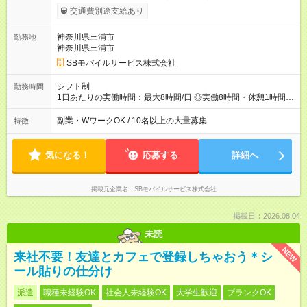
交通費別途支給あり
神奈川県三浦市
勤務地
神奈川県三浦市
SBモバイルサービス株式会社
シフト制
勤務時間
1日あたりの実働時間：最大8時間/日 ◎実働8時間・休憩1時間 ◎
残業は月平均5時間程度です
副業・WワークOK / 10名以上の大量募集
特徴
気になる！
応募する
詳細へ
掲載元企業名
SBモバイルサービス株式会社
掲載日：2026.08.04
未読
NEW
来社不要！友達とカフェで登録しちゃおう＊シ
ール貼りの仕分け
派遣
職種未経験OK
社会人未経験OK
大学生歓迎
ブランクOK