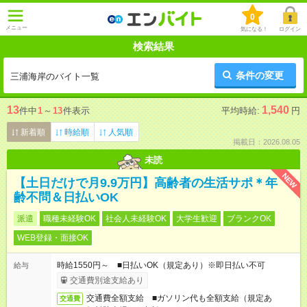
0
メニュー
気になる！
ログイン
検索結果
条件の変更
三浦海岸のバイト一覧
13
1,540
件中
1
～
13
件表示
平均時給:
円
新着順
時給順
人気順
掲載日：2026.08.05
未読
NEW
【土日だけで月9.9万円】高齢者の生活サポ＊年
齢不問＆日払いOK
派遣
職種未経験OK
社会人未経験OK
大学生歓迎
ブランクOK
WEB登録・面接OK
時給1550円～ ■日払いOK（規定あり）※即日払い不可
給与
交通費別途支給あり
交通費全額支給 ■ガソリン代も全額支給（規定あ
交通費