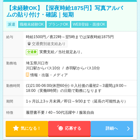
【未経験OK】【深夜時給1875円】写真アルバ
ムの貼り付け・確認｜短期
派遣
職種未経験OK
ブランクOK
WEB登録・面接OK
時給1500円／夜22時～翌5時までは深夜時給1875円
給与
交通費別途支給あり
実費支給／当社規定あり。
交通費
埼玉県川口市
勤務地
川口駅からバス10分
/
赤羽駅からバス10分
情報・出版・メディア
(1)21:00-06:00(休憩60分) ※入社後の最初2～3週間は9:00～
勤務時間
18:00（実働8時間）の日勤で勤務になります
1ヶ月以上3ヶ月未満／即日～9/30まで（延長の可能性あり）
期間
履歴書不要
/
40～50代活躍中
/
服装自由
特徴
気になる！
応募する
詳細へ