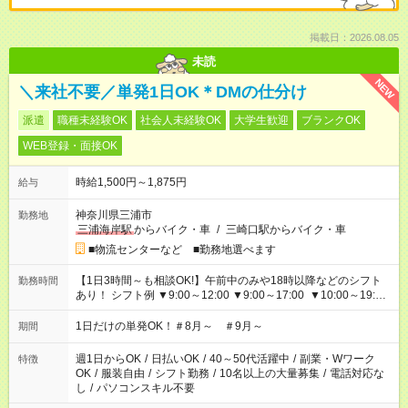
掲載日：2026.08.05
未読
NEW
＼来社不要／単発1日OK＊DMの仕分け
派遣
職種未経験OK
社会人未経験OK
大学生歓迎
ブランクOK
WEB登録・面接OK
時給1,500円～1,875円
給与
神奈川県三浦市
勤務地
三浦海岸駅
からバイク・車
/
三崎口駅からバイク・車
■物流センターなど ■勤務地選べます
【1日3時間～も相談OK!】午前中のみや18時以降などのシフト
勤務時間
あり！ シフト例 ▼9:00～12:00 ▼9:00～17:00 ▼10:00～19:00
▼18:00～21:00
1日だけの単発OK！＃8月～ ＃9月～
期間
週1日からOK
/
日払いOK
/
40～50代活躍中
/
副業・Wワーク
特徴
OK
/
服装自由
/
シフト勤務
/
10名以上の大量募集
/
電話対応な
し
/
パソコンスキル不要