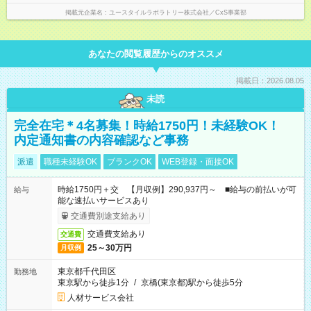
掲載元企業名
ユースタイルラボラトリー株式会社／CxS事業部
あなたの閲覧履歴からのオススメ
掲載日：2026.08.05
未読
完全在宅＊4名募集！時給1750円！未経験OK！
内定通知書の内容確認など事務
派遣
職種未経験OK
ブランクOK
WEB登録・面接OK
時給1750円＋交 【月収例】290,937円～ ■給与の前払いが可
給与
能な速払いサービスあり
交通費別途支給あり
交通費支給あり
交通費
25～30万円
月収例
東京都千代田区
勤務地
東京駅から徒歩1分
/
京橋(東京都)駅から徒歩5分
人材サービス会社