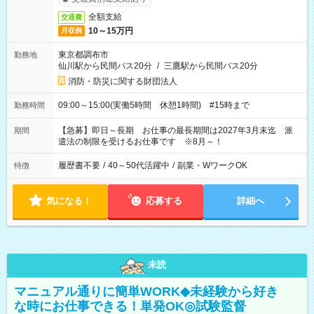
全額支給
交通費
10～15万円
月収例
東京都調布市
勤務地
仙川駅から民間バス20分
/
三鷹駅から民間バス20分
消防・防災に関する財団法人
09:00～15:00(実働5時間 休憩1時間) #15時まで
勤務時間
【急募】即日～長期 お仕事の最長期間は2027年3月末迄 派
期間
遣法の制限を受けるお仕事です ※8月～！
履歴書不要
/
40～50代活躍中
/
副業・WワークOK
特徴
気になる！
応募する
詳細へ
未読
マニュアル通りに簡単WORK◆未経験から好き
な時にお仕事できる！単発OK◎試験監督