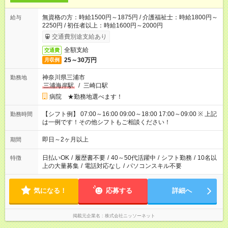
無資格の方：時給1500円～1875円 / 介護福祉士：時給1800円～
給与
2250円 / 初任者以上：時給1600円～2000円
交通費別途支給あり
全額支給
交通費
25～30万円
月収例
神奈川県三浦市
勤務地
三浦海岸駅
/
三崎口駅
病院 ★勤務地選べます！
【シフト例】 07:00～16:00 09:00～18:00 17:00～09:00 ※ 上記
勤務時間
は一例です！その他シフトもご相談ください！
即日～2ヶ月以上
期間
日払いOK
/
履歴書不要
/
40～50代活躍中
/
シフト勤務
/
10名以
特徴
上の大量募集
/
電話対応なし
/
パソコンスキル不要
気になる！
応募する
詳細へ
掲載元企業名
株式会社ニッソーネット