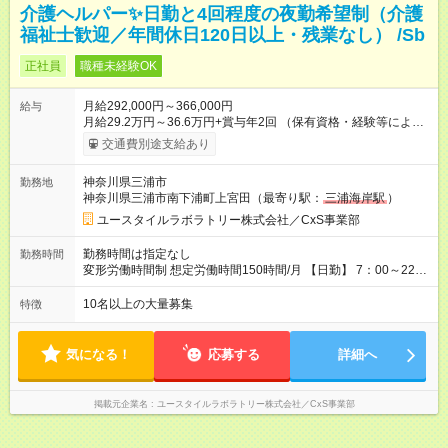
介護ヘルパー✨日勤と4回程度の夜勤希望制（介護
福祉士歓迎／年間休日120日以上・残業なし） /Sb
正社員
職種未経験OK
月給292,000円～366,000円
給与
月給29.2万円～36.6万円+賞与年2回 （保有資格・経験等により
変動） 【無資格の方の入社後のモデル月収】 ［入社］ 無資
交通費別途支給あり
格・未経験／月収22.9万円 ［半年～1年］ 実務者研修取得／
月収26万円 ［入社3年］ エリアリーダー・介護福祉士／月収
神奈川県三浦市
勤務地
30.2万円 ［入社3年目以降］ ジュニアコーディネー／月収
神奈川県三浦市南下浦町上宮田（最寄り駅：
三浦海岸駅
）
36.6万円以上 ※経験・能力等を考慮。 【試用期間】試用期間あ
り 試用期間の長さ：2ヶ月 雇用形態、給与は本採用時と同じで
ユースタイルラボラトリー株式会社／CxS事業部
す。
勤務時間は指定なし
勤務時間
変形労働時間制 想定労働時間150時間/月 【日勤】 7：00～22：
00の間で7.5時間勤務／休憩1時間 【夜勤】 17：00～翌10：00
の15時間勤務／休憩２時間 ※勤務時間は各施設のシフトによる
10名以上の大量募集
特徴
シフト制 ※夜勤時は手当も別途支給 ◎残業ほぼなし（月平均5時
間程度）
気になる！
応募する
詳細へ
掲載元企業名
ユースタイルラボラトリー株式会社／CxS事業部