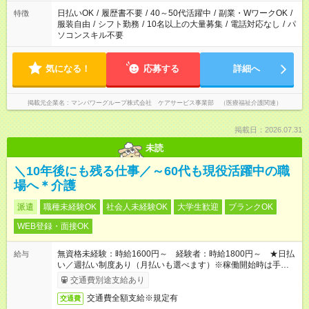
日払いOK
/
履歴書不要
/
40～50代活躍中
/
副業・WワークOK
/
特徴
服装自由
/
シフト勤務
/
10名以上の大量募集
/
電話対応なし
/
パ
ソコンスキル不要
気になる！
応募する
詳細へ
掲載元企業名
マンパワーグループ株式会社 ケアサービス事業部 （医療福祉介護関連）
掲載日：2026.07.31
未読
＼10年後にも残る仕事／～60代も現役活躍中の職
場へ＊介護
派遣
職種未経験OK
社会人未経験OK
大学生歓迎
ブランクOK
WEB登録・面接OK
無資格未経験：時給1600円～ 経験者：時給1800円～ ★日払
給与
い／週払い制度あり（月払いも選べます）※稼働開始時は手続き
完了次第のお支払いとなります。
交通費別途支給あり
交通費全額支給※規定有
交通費