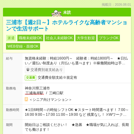
掲載日：2026.08.01
未読
三浦市【週2日～】ホテルライクな高齢者マンショ
ンで生活サポート
派遣
職種未経験OK
社会人未経験OK
大学生歓迎
ブランクOK
WEB登録・面接OK
無資格未経験：時給1600円～ 経験者：時給1800円～ ★日払
給与
い／週払い制度あり（月払いも選べます）※稼働開始時は手続き
完了次第のお支払いとなります。
交通費別途支給あり
交通費全額支給※規定有
交通費
神奈川県三浦市
勤務地
三浦海岸駅
/
三崎口駅
＜シニア向けマンション＞
★1日6時間～の時短シフトOK ★スタート時間選べます！ 7:00～
勤務時間
16:00 9:00～17:00 11:00～19:00 など 残業なし！ ※Wワークの
場合、他のお仕事と合わせ週40時間超の就業はご案内できませ
ん ※法令に基づき、週20時間以上勤務は社会保険への加入対象
開始日はご相談ください！ ★急募 ★職場が気に入れば、長期
期間
となります ※労働者派遣法（日雇い派遣の原則禁止）により、
でも働けます！
短時間・短期間の就業はご案内が難しい場合があります