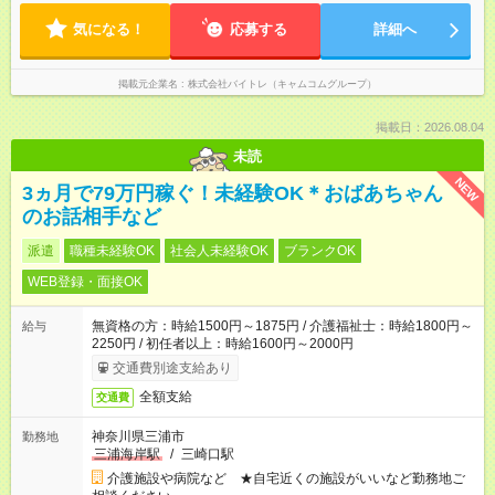
気になる！
応募する
詳細へ
掲載元企業名
株式会社バイトレ（キャムコムグループ）
掲載日：2026.08.04
未読
NEW
3ヵ月で79万円稼ぐ！未経験OK＊おばあちゃん
のお話相手など
派遣
職種未経験OK
社会人未経験OK
ブランクOK
WEB登録・面接OK
無資格の方：時給1500円～1875円 / 介護福祉士：時給1800円～
給与
2250円 / 初任者以上：時給1600円～2000円
交通費別途支給あり
全額支給
交通費
神奈川県三浦市
勤務地
三浦海岸駅
/
三崎口駅
介護施設や病院など ★自宅近くの施設がいいなど勤務地ご