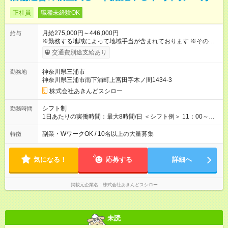
正社員
職種未経験OK
月給275,000円～446,000円
給与
※勤務する地域によって地域手当が含まれております ※その他ブ
ロック外勤務手当を支給。1分単位での残業代（100％支給）や
交通費別途支給あり
年3回の賞与、諸手当も別途支給します。 ＜月給例＞ 【例1】転
勤のない「エリア限定勤務制度」の場合 東京23区内勤務の場
神奈川県三浦市
勤務地
合：月給28万円＋残業代・諸手当 ※地域手当2万円が含まれま
神奈川県三浦市南下浦町上宮田字木ノ間1434-3
す。 【例2】転居可能の「ブロック限定勤務制度」の場合 ブロ
ック外東京23区内勤務の場合：月給29万5000円＋残業代・諸手
株式会社あきんどスシロー
当 ※地域手当2万円やブロック外勤務手当1万5000円が含まれま
す。 ＜水準以上の収入を得られる環境！＞ 全社員の平均年収は
シフト制
勤務時間
603万円（平均月給38万9000円／2025年度実績）で、店長の平
1日あたりの実働時間：最大8時間/日 ＜シフト例＞ 11：00～
均年収は696万円（平均月給43万9000円／2025年度実績）。 さ
20：00、12：00～21：00、15：00～24：00 ※1ヶ月単位の変
らに自己負担額2万円の寮や各種手当があるため「前職より貯金
形労働時間制（週平均実働40時間） ◎残業は月30h程度。1店舗
副業・WワークOK / 10名以上の大量募集
特徴
できている」と話す社員が多くいます！ 【試用期間】試用期間
に複数社員が配属されるためシフトを調整しやすいのが特徴。
あり 試用期間の長さ：3ヶ月 雇用形態、給与は本採用時と同じ
出勤前にジムに通う社員も多くいま す。繁忙期以外は1日通して
です。
働くことがほぼありません！
気になる！
応募する
詳細へ
掲載元企業名
株式会社あきんどスシロー
未読