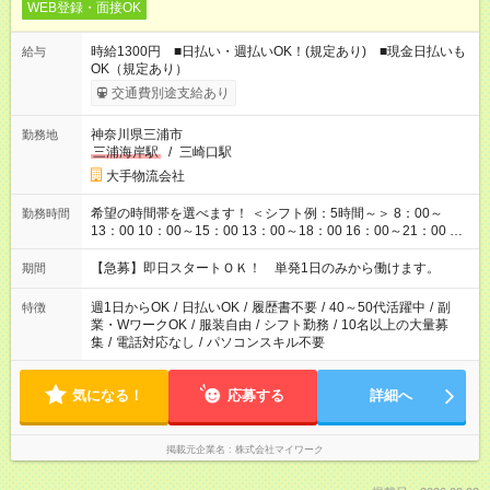
WEB登録・面接OK
時給1300円 ■日払い・週払いOK！(規定あり) ■現金日払いも
給与
OK（規定あり）
交通費別途支給あり
神奈川県三浦市
勤務地
三浦海岸駅
/
三崎口駅
大手物流会社
希望の時間帯を選べます！ ＜シフト例：5時間～＞ 8：00～
勤務時間
13：00 10：00～15：00 13：00～18：00 16：00～21：00 ＜
シフト例：8時間～＞ ・10：00～19：00 ・13：00～22：00 ・
22：00～翌6：00 など！是非ご希望をお聞かせください！
【急募】即日スタートＯＫ！ 単発1日のみから働けます。
期間
週1日からOK
/
日払いOK
/
履歴書不要
/
40～50代活躍中
/
副
特徴
業・WワークOK
/
服装自由
/
シフト勤務
/
10名以上の大量募
集
/
電話対応なし
/
パソコンスキル不要
気になる！
応募する
詳細へ
掲載元企業名
株式会社マイワーク