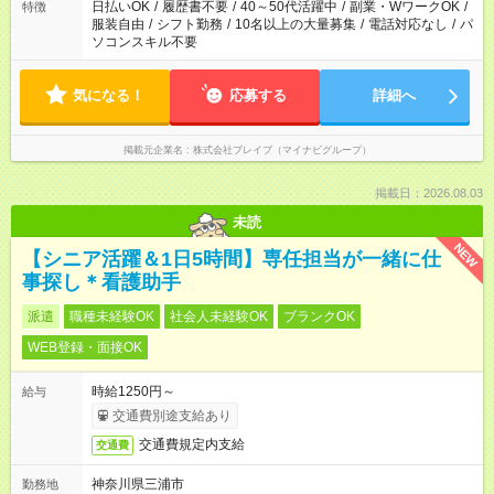
日払いOK
/
履歴書不要
/
40～50代活躍中
/
副業・WワークOK
/
特徴
服装自由
/
シフト勤務
/
10名以上の大量募集
/
電話対応なし
/
パ
ソコンスキル不要
気になる！
応募する
詳細へ
掲載元企業名
株式会社ブレイブ（マイナビグループ）
掲載日：2026.08.03
未読
NEW
【シニア活躍＆1日5時間】専任担当が一緒に仕
事探し＊看護助手
派遣
職種未経験OK
社会人未経験OK
ブランクOK
WEB登録・面接OK
時給1250円～
給与
交通費別途支給あり
交通費規定内支給
交通費
神奈川県三浦市
勤務地