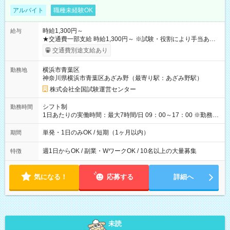
アルバイト
職種未経験OK
時給1,300円～
給与
★交通費一部支給 時給1,300円～ ※試験・役割により手当あり
※勤務回数により昇給あり 【即給（前払い）オプションあ
交通費別途支給あり
り！】 希望される場合、勤務から1週間ほどで給与の一部を受け
取れます。 ※手数料418円がかかります。 【過去試験日の収入
横浜市青葉区
勤務地
例】 ・河合塾模擬試験 8:30～17:30（休憩1時間） 時給1,300円
神奈川県横浜市青葉区あざみ野（最寄り駅：あざみ野駅）
×8時間＝日収10,400円＋交通費 ※当日の役割により時給＋100
円の場合あり ・国家試験 7:00～13:30（休憩なし） 時給1,300
株式会社全国試験運営センター
円（役割手当＋100円）×6時間＝日収8,400円＋交通費 【試用期
間】試用期間なし
シフト制
勤務時間
1日あたりの実働時間：最大7時間/日 09：00～17：00 ※勤務時
間は 試験により異なります。
単発・1日のみOK / 短期（1ヶ月以内）
期間
週1日からOK / 副業・WワークOK / 10名以上の大量募集
特徴
気になる！
応募する
詳細へ
未読