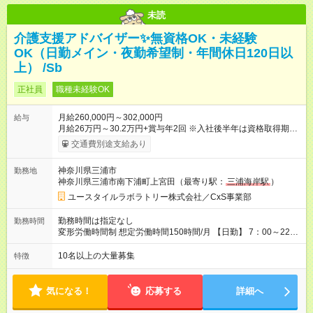
未読
介護支援アドバイザー✨無資格OK・未経験
OK（日勤メイン・夜勤希望制・年間休日120日以
上） /Sb
正社員
職種未経験OK
月給260,000円～302,000円
給与
月給26万円～30.2万円+賞与年2回 ※入社後半年は資格取得期間
として研修月給22.9万円～になる場合がございます。 （保有資
交通費別途支給あり
格・経験等により変動） 【入社後のモデル月収】 ［入社］ 無
資格・未経験／月収22.9万円 ［半年～1年］ 実務者研修取得
神奈川県三浦市
勤務地
／月収26万円 ［入社3年］ エリアリーダー・介護福祉士／月
神奈川県三浦市南下浦町上宮田（最寄り駅：
三浦海岸駅
）
収30.2万円 ［入社3年目以降］ ジュニアコーディネー／月収
36.6万円以上 ※経験・能力等を考慮。 【試用期間】試用期間あ
ユースタイルラボラトリー株式会社／CxS事業部
り 試用期間の長さ：2ヶ月 雇用形態、給与は本採用時と同じで
す。
勤務時間は指定なし
勤務時間
変形労働時間制 想定労働時間150時間/月 【日勤】 7：00～22：
00の間で7.5時間勤務／休憩1時間 【夜勤】 17：00～翌10：00
の15時間勤務／休憩2時間 ※勤務時間は各施設のシフトによるシ
10名以上の大量募集
特徴
フト制 ※夜勤時は手当も別途支給 ◎残業ほぼなし（月平均5時間
程度）
気になる！
応募する
詳細へ