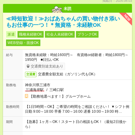
掲載日：2026.08.03
未読
NEW
≪時短歓迎！≫おばあちゃんの買い物付き添い
もお仕事の一つ！＊無資格・未経験OK
派遣
職種未経験OK
社会人未経験OK
ブランクOK
WEB登録・面接OK
無資格未経験：時給1600円～ 有資格or経験者：時給1800円～
給与
1950円 ■日払いOK
交通費別途支給あり
交通費全額支給（ガソリン代もOK）
交通費
神奈川県三浦市
勤務地
三浦海岸駅
/
三崎口駅
【勤務地選べます！】グループホーム
【1日5時間～OK】ご希望の時間をご相談ください！ ▼シフト例
勤務時間
日勤 9:00～18:00 早番 7:00～16:00 遅番 10:00～19:00 時
短 10:00～15:00 上記はあくまで一例です。 「夕方までには帰宅
しておきたい」 「朝はゆっくりのスタートがいい」 「お昼の時
【急募】1ヶ月～OK！スタート日の相談もOK！（最短2日後か
期間
間を有効に使いたい」 など、ご希望があれば教えてください
ら）
ね。