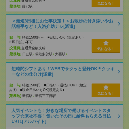
[交通費]
交通費支給有り
気になる！
[勤務地]
藤沢駅
＜最短3日後にお仕事決定！＞お散歩の付き添いやお
話相手など！入浴介助ナシ[派遣]
[給 与]
時給1500円～ ■日払いOK（規定あり）
※即日払い不可
[交通費]
交通費全額支給
気になる！
[勤務地]
日立駅
/
常陸多賀駅
/
大甕駅
/
…
短時間シフトあり！WEBでサクッと登録OK＊クッキ
ーなどの仕分け[派遣]
[給 与]
時給1500円 ■日払い・週払いOK！(規定
あり) ■現金日払いもOK(規定あり)
気になる！
[勤務地]
新宿駅
/
新宿三丁目駅
人気イベントも！好きな場所で働けるイベントスタ
ッフ☆来社不要！働いたその日に給料もらえる日払
い/T1[アルバイト]