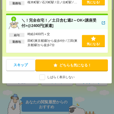
以上
桜木町駅 / 石川町駅 / 日ノ出町駅 / …
気になる!
受付可能日時：9:30-19:00 ※電話受付時間⇒9:30-21:00
勤務地
＼！完全在宅！／土日含む週2～OK<講座受
付>@2400円[派遣]
応募ページへ
時給2400円＋交
給与
田町(東京都)駅から徒歩4分 / 三田(東
勤務地
気になる!
京都)駅から徒歩7分
気になる！
スキップ
メール
どちらも気になる！
LINE
で送る
で送る
しばらく表示しない
シェア
ツイート
ブックマーク
あなたの閲覧履歴からの
おすすめ