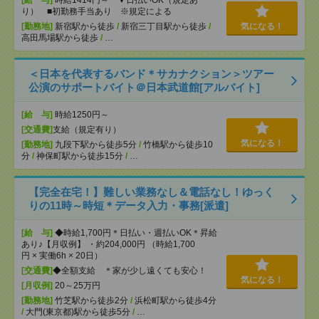
[給 与]
時給1414円～ ▼日払いOK（規定あ
り） ■初勤務手当あり ※規定による
[勤務地]
新宿駅から徒歩
/
新宿三丁目駅から徒歩
/
気になる！
高田馬場駅から徒歩
/
…
＜日本を代表するバンド＊サカナクション＞ツアー
公演のサポートバイト＠日本武道館[アルバイト]
[給 与]
時給1250円～
[交通費]
支給（規定有り）
気になる！
[勤務地]
九段下駅から徒歩5分
/
竹橋駅から徒歩10
分
/
神保町駅から徒歩15分
/
…
【完全在宅！】難しい業務なし＆電話なし！ゆっく
りの11時～時短＊データ入力・事務[派遣]
[給 与]
◆時給1,700円＊日払い・週払いOK＊昇給
あり♪【月収例】 ・約204,000円 （時給1,700
円 × 実働6h × 20日）
[交通費]
◆全額支給 ＊家が少し遠くても安心！
気になる！
[月収例]
20～25万円
[勤務地]
竹芝駅から徒歩2分
/
浜松町駅から徒歩4分
/
大門(東京都)駅から徒歩5分
/
…