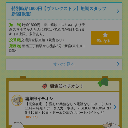
特別時給1800円【ヴァレクストラ】短期スタッフ
新宿[派遣]
[給 与]
時給1800円 ※ご経験・スキルにより優
遇 スマホでかんたんに前払いで給与が受け取れま
す（※上限、条件あり）
[交通費]
交通費全額支給（規定あり）
気になる！
[勤務地]
新宿三丁目駅から徒歩2分
/
新宿(東京メト
ロ)駅
すべて見る
編集部イチオシ
【完全在宅！】難しい業務なし＆電話なし！ゆっくりの
11時～時短＊データ入力・事務、＜SEKAI NO OWARI＊
8月15日・16日＞ドーム公演のサポートバイトなど
(8/7UP!)