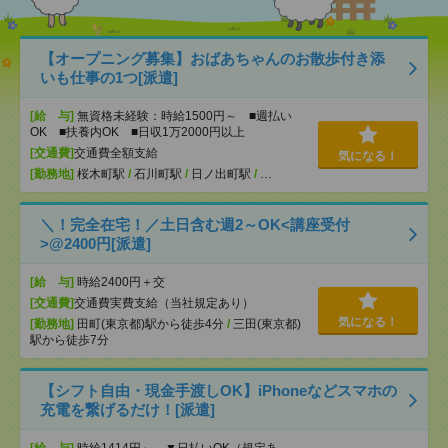
【オープニング募集】おばあちゃんのお散歩付き添
いも仕事の1つ[派遣]
[給 与]
無資格未経験：時給1500円～ ■週払い
OK ■扶養内OK ■日収1万2000円以上
[交通費]
交通費全額支給
気になる！
[勤務地]
桜木町駅
/
石川町駅
/
日ノ出町駅
/
…
＼！完全在宅！／土日含む週2～OK<講座受付
>@2400円[派遣]
[給 与]
時給2400円＋交
[交通費]
交通費実費支給（当社規定あり）
気になる！
[勤務地]
田町(東京都)駅から徒歩4分
/
三田(東京都)
駅から徒歩7分
【シフト自由・現金手渡しOK】iPhoneなどスマホの
充電を繋げるだけ！[派遣]