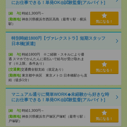
にお仕事できる！単発OK◎試験監督[アルバイト]
[給 与]
時給1,300円～
[勤務地]
神奈川県横浜市西区高島（最寄り駅：横浜
気になる！
駅）
特別時給1800円【ヴァレクストラ】短期スタッフ
日本橋[派遣]
[給 与]
時給1800円 ※ご経験・スキルにより優
遇 スマホでかんたんに前払いで給与が受け取れま
す（※上限、条件あり）
[交通費]
交通費全額支給（規定あり）
気になる！
[勤務地]
東京都中央区 東京メトロ 日本橋駅から直
結（徒歩1分）
マニュアル通りに簡単WORK◆未経験から好きな時
にお仕事できる！単発OK◎試験監督[アルバイト]
[給 与]
時給1,300円～
[勤務地]
神奈川県横浜市戸塚区戸塚町（最寄り駅：
気になる！
戸塚駅）