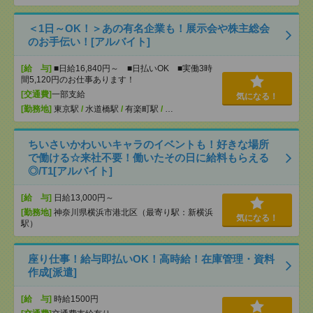
＜1日～OK！＞あの有名企業も！展示会や株主総会
のお手伝い！[アルバイト]
[給 与]
■日給16,840円～ ■日払いOK ■実働3時
間5,120円のお仕事あります！
[交通費]
一部支給
気になる！
[勤務地]
東京駅
/
水道橋駅
/
有楽町駅
/
…
ちいさいかわいいキャラのイベントも！好きな場所
で働ける☆来社不要！働いたその日に給料もらえる
◎/T1[アルバイト]
[給 与]
日給13,000円～
[勤務地]
神奈川県横浜市港北区（最寄り駅：新横浜
気になる！
駅）
座り仕事！給与即払いOK！高時給！在庫管理・資料
作成[派遣]
[給 与]
時給1500円