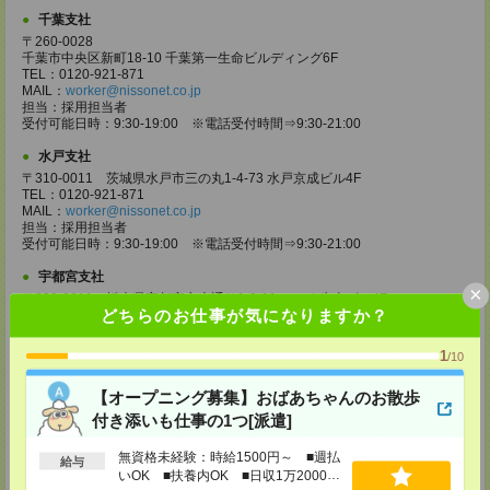
千葉支社
〒260-0028
千葉市中央区新町18-10 千葉第一生命ビルディング6F
TEL：0120-921-871
MAIL：
worker@nissonet.co.jp
担当：採用担当者
受付可能日時：9:30-19:00 ※電話受付時間⇒9:30-21:00
水戸支社
〒310-0011 茨城県水戸市三の丸1-4-73 水戸京成ビル4F
TEL：0120-921-871
MAIL：
worker@nissonet.co.jp
担当：採用担当者
受付可能日時：9:30-19:00 ※電話受付時間⇒9:30-21:00
宇都宮支社
×
〒320-0811 栃木県宇都宮市大通り1-2-11 フコク生命ビル4F
どちらのお仕事が気になりますか？
TEL：0120-921-871
MAIL：
worker@nissonet.co.jp
担当：採用担当者
1
/10
受付可能日時：9:30-19:00 ※電話受付時間⇒9:30-21:00
【オープニング募集】おばあちゃんのお散歩
高崎支社
付き添いも仕事の1つ[派遣]
埼玉県さいたま市大宮区仲町2-23-2 大宮仲町センタービル3F（さいたま
支社内）
TEL：0120-921-871
無資格未経験：時給1500円～ ■週払
給与
MAIL：
worker@nissonet.co.jp
いOK ■扶養内OK ■日収1万2000円
担当：採用担当者