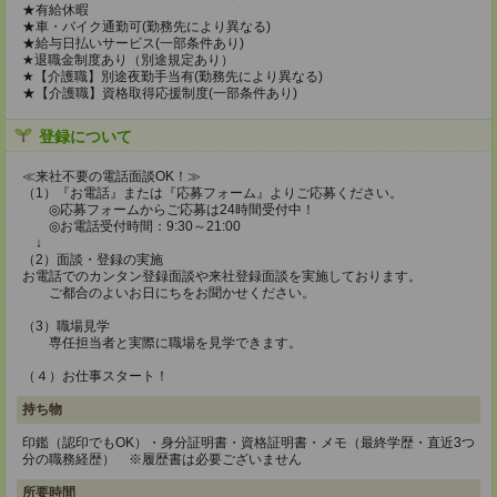
★有給休暇
★車・バイク通勤可(勤務先により異なる)
★給与日払いサービス(一部条件あり)
★退職金制度あり（別途規定あり）
★【介護職】別途夜勤手当有(勤務先により異なる)
★【介護職】資格取得応援制度(一部条件あり)
登録について
≪来社不要の電話面談OK！≫
（1）『お電話』または『応募フォーム』よりご応募ください。
◎応募フォームからご応募は24時間受付中！
◎お電話受付時間：9:30～21:00
↓
（2）面談・登録の実施
お電話でのカンタン登録面談や来社登録面談を実施しております。
ご都合のよいお日にちをお聞かせください。
（3）職場見学
専任担当者と実際に職場を見学できます。
（４）お仕事スタート！
持ち物
印鑑（認印でもOK）・身分証明書・資格証明書・メモ（最終学歴・直近3つ
分の職務経歴） ※履歴書は必要ございません
所要時間