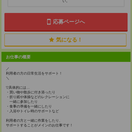
い。
応募ページへ
気になる！
お仕事の概要
／
利用者の方の日常生活をサポート！
＼
▽具体的には…
・買い物や散歩に付き添ったり
・折り紙や体操などのレクレーションに
一緒に参加したり
・食事の準備を一緒にしたり
・入浴やトイレ時のサポートなど
利用者の方と一緒に作業をしたり、
サポートすることがメインのお仕事です！