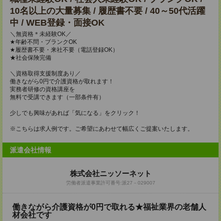
10名以上の大量募集 / 履歴書不要 / 40～50代活躍
中 / WEB登録・面接OK
＼無資格＊未経験OK／
★年齢不問・ブランクOK
★履歴書不要・来社不要（電話登録OK）
★社会保険完備
＼資格取得支援制度あり／
働きながら0円で介護資格が取れます！
実務者研修の資格講座を
無料で受講できます（一部条件有）
少しでも興味があれば「気になる」をクリック！
※こちらは求人例です。ご希望にあわせて幅広くご提案いたします。
派遣会社情報
株式会社ニッソーネット
労働者派遣事業許可番号:派27－029007
働きながら介護資格が0円で取れる★福祉業界の老舗人
材会社です