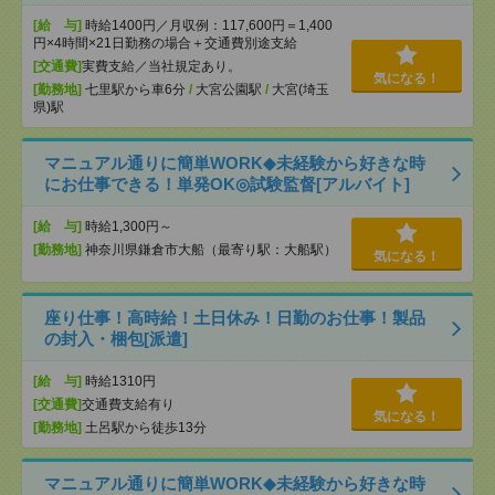
[給 与]
時給1400円／月収例：117,600円＝1,400
円×4時間×21日勤務の場合＋交通費別途支給
[交通費]
実費支給／当社規定あり。
気になる！
[勤務地]
七里駅から車6分
/
大宮公園駅
/
大宮(埼玉
県)駅
マニュアル通りに簡単WORK◆未経験から好きな時
にお仕事できる！単発OK◎試験監督[アルバイト]
[給 与]
時給1,300円～
[勤務地]
神奈川県鎌倉市大船（最寄り駅：大船駅）
気になる！
座り仕事！高時給！土日休み！日勤のお仕事！製品
の封入・梱包[派遣]
[給 与]
時給1310円
[交通費]
交通費支給有り
気になる！
[勤務地]
土呂駅から徒歩13分
マニュアル通りに簡単WORK◆未経験から好きな時