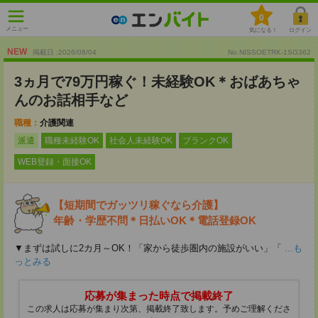
0
メニュー
気になる！
ログイン
NEW
掲載日 :2026
/
08
/
04
No.NISSOETRK-1SG362
3ヵ月で79万円稼ぐ！未経験OK＊おばあちゃ
んのお話相手など
職種：
介護関連
派遣
職種未経験OK
社会人未経験OK
ブランクOK
WEB登録・面接OK
【短期間でガッツリ稼ぐなら介護】
年齢・学歴不問＊日払いOK＊電話登録OK
▼まずは試しに2カ月～OK！「家から徒歩圏内の施設がいい」「
...も
っとみる
応募が集まった時点で掲載終了
この求人は応募が集まり次第、掲載終了致します。予めご理解くださ