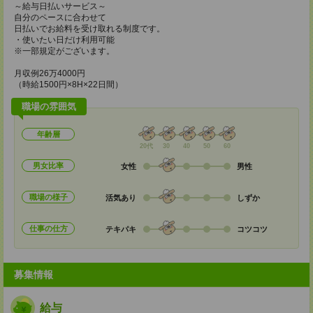
～給与日払いサービス～
自分のペースに合わせて
日払いでお給料を受け取れる制度です。
・使いたい日だけ利用可能
※一部規定がございます。
月収例26万4000円
（時給1500円×8H×22日間）
職場の雰囲気
年齢層
20代
30
40
50
60
男女比率
女性
男性
職場の様子
活気あり
しずか
仕事の仕方
テキパキ
コツコツ
募集情報
給与