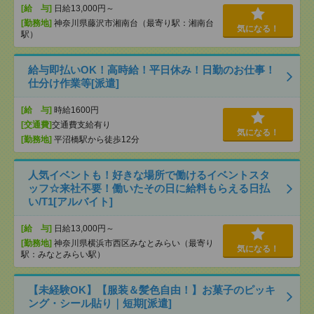
[給 与]
日給13,000円～
[勤務地]
神奈川県藤沢市湘南台（最寄り駅：湘南台
気になる！
駅）
給与即払いOK！高時給！平日休み！日勤のお仕事！
仕分け作業等[派遣]
[給 与]
時給1600円
[交通費]
交通費支給有り
気になる！
[勤務地]
平沼橋駅から徒歩12分
人気イベントも！好きな場所で働けるイベントスタ
ッフ☆来社不要！働いたその日に給料もらえる日払
い/T1[アルバイト]
[給 与]
日給13,000円～
[勤務地]
神奈川県横浜市西区みなとみらい（最寄り
気になる！
駅：みなとみらい駅）
【未経験OK】【服装＆髪色自由！】お菓子のピッキ
ング・シール貼り｜短期[派遣]