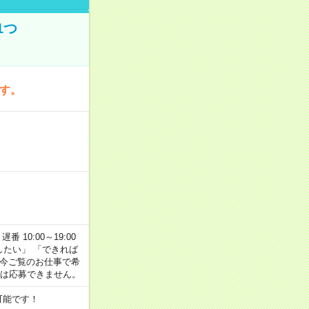
1つ
です。
番 10:00～19:00
がしたい」 「できれば
 今ご覧のお仕事で希
合は応募できません。
可能です！