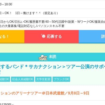
00～18:00
日～OK！ 1日～働けます＾＾（規定あり）
1日からOK
/
日払いOK
/
履歴書不要
/
40～50代活躍中
/
副業・WワークOK
/
服装自
上の大量募集
/
電話対応なし
/
パソコンスキル不要
なる！
応募する
詳
未読
表するバンド＊サカナクション＞ツアー公演のサポ
館
経験OK
社会人未経験OK
大学生歓迎
ブランクOK
ションのアリーナツアー＠日本武道館／9月8日～9日
給1250円～