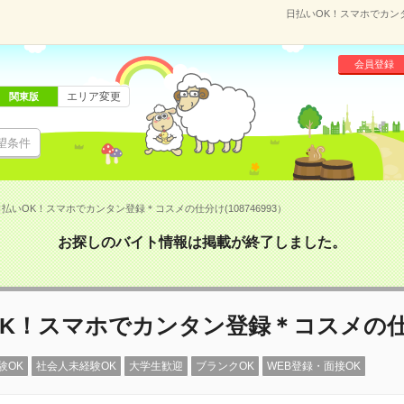
日払いOK！スマホでカンタ
会員登録
エリア変更
関東版
望条件
払いOK！スマホでカンタン登録＊コスメの仕分け(108746993）
お探しのバイト情報は掲載が終了しました。
OK！スマホでカンタン登録＊コスメの
験OK
社会人未経験OK
大学生歓迎
ブランクOK
WEB登録・面接OK