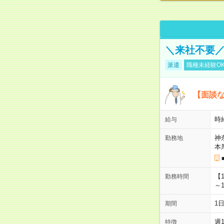
＼来社不要／
派遣
職種未経験O
【面談な
時給
給与
神
勤務地
本
【
勤務時間
～1
1
期間
週
特徴