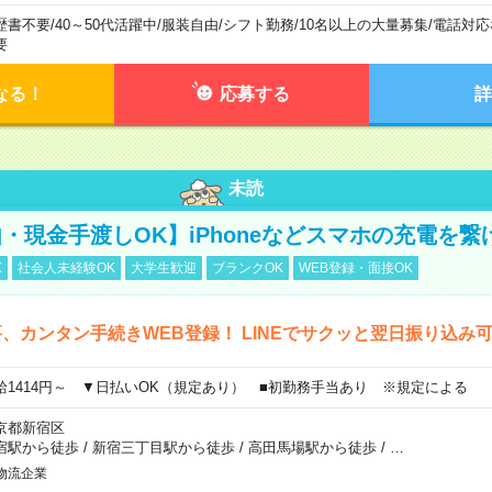
歴書不要
/
40～50代活躍中
/
服装自由
/
シフト勤務
/
10名以上の大量募集
/
電話対応
要
なる！
応募する
詳
未読
・現金手渡しOK】iPhoneなどスマホの充電を繋
K
社会人未経験OK
大学生歓迎
ブランクOK
WEB登録・面接OK
、カンタン手続きWEB登録！ LINEでサクッと翌日振り込み
給1414円～ ▼日払いOK（規定あり） ■初勤務手当あり ※規定による
京都新宿区
宿駅から徒歩
/
新宿三丁目駅から徒歩
/
高田馬場駅から徒歩
/
…
物流企業