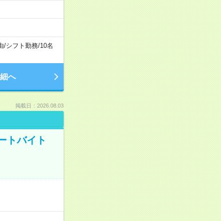
由
/
シフト勤務
/
10名
細へ
掲載日：2026.08.03
ートバイト