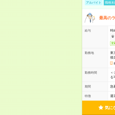
アルバイト
職種未
最高のラ
時
給与
交
東
勤務地
後
＜
勤務時間
る
急
期間
週
特徴
気に