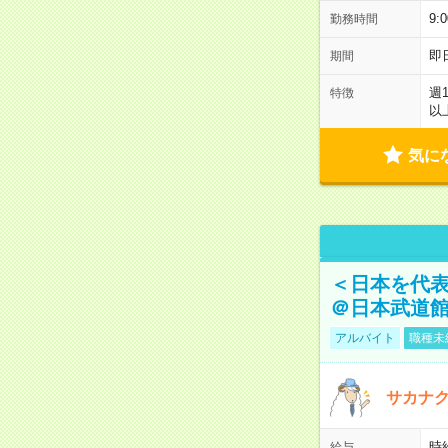
9:
勤務時間
即
期間
週
特徴
以
気に
＜日本を代
＠日本武道
アルバイト
職種未
サカナク
時
給与