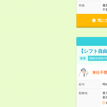
履
特徴
不
気に
【シフト自由
派遣
職種未経験O
来社不要
時
給与
東
勤務地
新