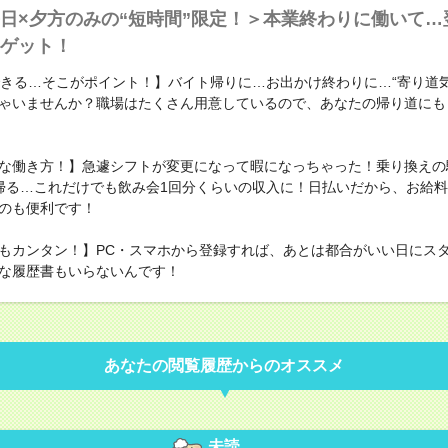
日×夕方のみの“短時間”限定！＞本業終わりに働いて…
ゲット！
できる…そこがポイント！】バイト帰りに…お出かけ終わりに…“寄り道気
ゃいませんか？職場はたくさん用意しているので、あなたの帰り道にも
な働き方！】急遽シフトが変更になって暇になっちゃった！乗り換えの
帰る…これだけでも飲み会1回分くらいの収入に！日払いだから、お給
のも便利です！
もカンタン！】PC・スマホから登録すれば、あとは都合がいい日にス
な履歴書もいらないんです！
あなたの閲覧履歴からのオススメ
未読