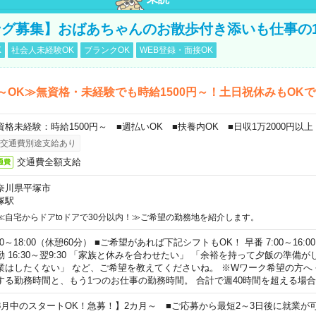
グ募集】おばあちゃんのお散歩付き添いも仕事の
K
社会人未経験OK
ブランクOK
WEB登録・面接OK
～OK≫無資格・未経験でも時給1500円～！土日祝休みもOK
資格未経験：時給1500円～ ■週払いOK ■扶養内OK ■日収1万2000円以上
交通費別途支給あり
交通費全額支給
通費
奈川県平塚市
塚駅
≪自宅からドアtoドアで30分以内！≫ご希望の勤務地を紹介します。
00～18:00（休憩60分） ■ご希望があれば下記シフトもOK！ 早番 7:00～16:00 遅
勤 16:30～翌9:30 「家族と休みを合わせたい」 「余裕を持って夕飯の準備
業はしたくない」 など、ご希望を教えてくださいね。 ※Wワーク希望の方へ
する勤務時間と、もう1つのお仕事の勤務時間。 合計で週40時間を超える場
8月中のスタートOK！急募！】2カ月～ ■ご応募から最短2～3日後に就業が