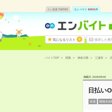
エン派遣
71573
件
エン バイト
82531
件
0
気になるリスト
保存した希
バイトTOP
関東
神奈川県
三浦市
日
掲載日 :
2026
/
06
/
30
日払い
派遣
職種未経