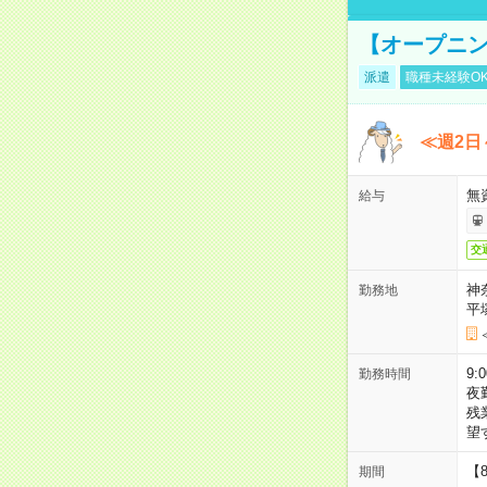
【オープニン
派遣
職種未経験O
≪週2日
無
給与
交
神
勤務地
平
9:
勤務時間
夜
残
望
【
期間