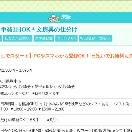
未読
単発1日OK＊文房具の仕分け
K
社会人未経験OK
大学生歓迎
ブランクOK
WEB登録・面接OK
しでスタート】PCやスマホから登録OK！ 日払いでお給料も
1,500円～1,875円
奈川県厚木市
厚木駅から徒歩5分
/
愛甲石田駅から徒歩5分
■物流センターなど ■勤務地選べます
1日3時間～も相談OK!】午前中のみや18時以降などのシフトあり！ シフト例 ▼9:00
7:00 ▼10:00～19:00 ▼18:00～21:00
日だけの単発OK！＃8月～ ＃9月～
1日からOK
/
日払いOK
/
40～50代活躍中
/
副業・WワークOK
/
服装自由
/
シフト勤