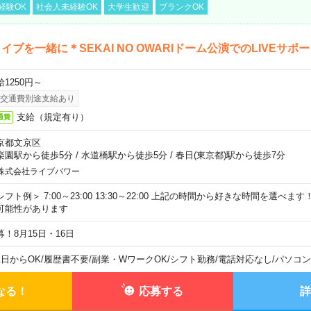
経験OK
社会人未経験OK
大学生歓迎
ブランクOK
イブを一緒に＊SEKAI NO OWARIドーム公演でのLIVEサポ
給1250円～
交通費別途支給あり
支給（規定有り）
通費
京都文京区
楽園駅から徒歩5分
/
水道橋駅から徒歩5分
/
春日(東京都)駅から徒歩7分
株式会社ライブパワー
シフト例＞ 7:00～23:00 13:30～22:00 上記の時間から好きな時間を選べま
可能性があります
募！8月15日・16日
1日からOK
/
履歴書不要
/
副業・WワークOK
/
シフト勤務
/
電話対応なし
/
パソコン
なる！
応募する
詳