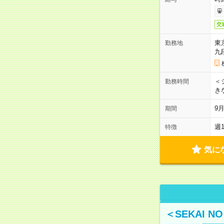
交
東
勤務地
九
＜シ
勤務時間
き
9
期間
週
特徴
気に
＜SEKAI 