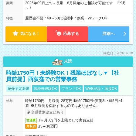
2026年09月上旬～長期 8月開始のご相談が可能です ※9月
期間
～！
履歴書不要
/
40～50代活躍中
/
副業・WワークOK
特徴
気になる！
応募する
詳細へ
掲載日：2026.07.28
未読
時給1750円！未経験OK！残業ほぼなし▼【社
員前提】西荻窪での営業事務
紹介予定派遣
職種未経験OK
ブランクOK
WEB登録・面接OK
時給1750円 月収例 28万円 時給1750円×実働8h×週5日×4
給与
週 ※月収例を保証するものではありません。
交通費別途支給あり
1ヶ月3万円を上限として実費支給
交通費
25～30万円
月収例