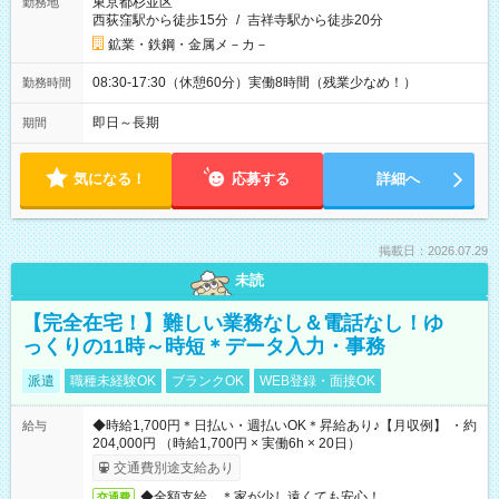
東京都杉並区
勤務地
西荻窪駅から徒歩15分
/
吉祥寺駅から徒歩20分
鉱業・鉄鋼・金属メ－カ－
08:30-17:30（休憩60分）実働8時間（残業少なめ！）
勤務時間
即日～長期
期間
気になる！
応募する
詳細へ
掲載日：2026.07.29
未読
【完全在宅！】難しい業務なし＆電話なし！ゆ
っくりの11時～時短＊データ入力・事務
派遣
職種未経験OK
ブランクOK
WEB登録・面接OK
◆時給1,700円＊日払い・週払いOK＊昇給あり♪【月収例】 ・約
給与
204,000円 （時給1,700円 × 実働6h × 20日）
交通費別途支給あり
◆全額支給 ＊家が少し遠くても安心！
交通費