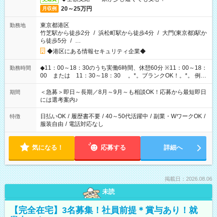
20～25万円
月収例
東京都港区
勤務地
竹芝駅から徒歩2分
/
浜松町駅から徒歩4分
/
大門(東京都)駅か
ら徒歩5分
/
…
◆港区にある情報セキュリティ企業◆
◆11：00～18：30のうち実働6時間、休憩60分 ※11：00～18：
勤務時間
00 または 11：30～18：30 。*。ブランクOK！。*。 例え
ば前職が、 在宅/財団法人/事務/コールセンター/受付/販売/カフェ
スタッフ スイーツ販売/ホテルフロント/化粧品販売/など 様々な
＜急募＞即日～長期／8月～9月～も相談OK！応募から最短即日
期間
業界から入社して活躍されています♪
には選考案内♪
日払いOK
/
履歴書不要
/
40～50代活躍中
/
副業・WワークOK
/
特徴
服装自由
/
電話対応なし
気になる！
応募する
詳細へ
掲載日：2026.08.06
未読
【完全在宅】3名募集！社員前提＊賞与あり！就