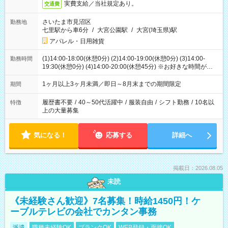
実費支給／当社規定あり。
交通費
さいたま市見沼区
勤務地
七里駅から車6分
/
大宮公園駅
/
大宮(埼玉県)駅
アパレル・日用雑貨
(1)14:00-18:00(休憩0分) (2)14:00-19:00(休憩0分) (3)14:00-
勤務時間
19:30(休憩0分) (4)14:00-20:00(休憩45分) ※お好きな時間が選べ
ます
1ヶ月以上3ヶ月未満／即日～8月末までの期間限定
期間
履歴書不要
/
40～50代活躍中
/
服装自由
/
シフト勤務
/
10名以
特徴
上の大量募集
気になる！
応募する
詳細へ
掲載日：2026.08.05
未読
《未経験さん歓迎》7名募集！時給1450円！ケ
ーブルテレビの会社でカンタン事務
派遣
職種未経験OK
ブランクOK
WEB登録・面接OK