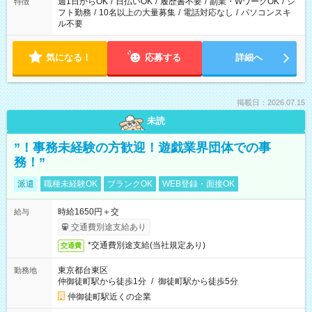
週1日からOK
/
日払いOK
/
履歴書不要
/
副業・WワークOK
/
シ
特徴
フト勤務
/
10名以上の大量募集
/
電話対応なし
/
パソコンスキ
ル不要
気になる！
応募する
詳細へ
掲載日：2026.07.15
未読
”！事務未経験の方歓迎！遊戯業界団体での事
務！”
派遣
職種未経験OK
ブランクOK
WEB登録・面接OK
時給1650円＋交
給与
交通費別途支給あり
*交通費別途支給(当社規定あり)
交通費
東京都台東区
勤務地
仲御徒町駅から徒歩1分
/
御徒町駅から徒歩5分
仲御徒町駅近くの企業