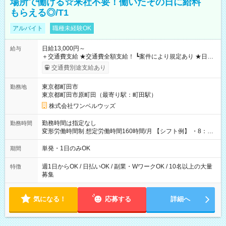
場所で働ける☆来社不要！働いたその日に給料
もらえる◎/T1
アルバイト
職種未経験OK
日給13,000円～
給与
＋交通費支給 ★交通費全額支給！ ┗案件により規定あり ★日払
いOK！（規定あり） ┗働いたその日に現金GET♪ お仕事後はコ
交通費別途支給あり
ンビニATMから 日払い分を引き落とせます！ 【試用期間】試
用期間なし
東京都町田市
勤務地
東京都町田市原町田（最寄り駅：町田駅）
株式会社ワンベルウッズ
勤務時間は指定なし
勤務時間
変形労働時間制 想定労働時間160時間/月 【シフト例】 ・8：00
～21：00
単発・1日のみOK
期間
週1日からOK / 日払いOK / 副業・WワークOK / 10名以上の大量
特徴
募集
気になる！
応募する
詳細へ