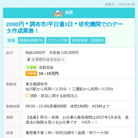
掲載日：2026.08.06
未読
2000円＊調布市/平日週3日＊研究機関でのデー
タ作成業務！
派遣
職種未経験OK
ブランクOK
WEB登録・面接OK
時給2000円 月収例 120,000円
給与
交通費別途支給あり
全額支給
交通費
10～15万円
月収例
東京都調布市
勤務地
仙川駅から民間バス20分
/
三鷹駅から民間バス20分
消防・防災に関する財団法人
09:00～15:00(実働5時間 休憩1時間) #15時まで
勤務時間
【急募】即日～長期 お仕事の最長期間は2027年3月末迄 派
期間
遣法の制限を受けるお仕事です ※8月～！
履歴書不要
/
40～50代活躍中
/
副業・WワークOK
特徴