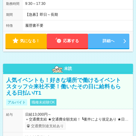
9:30～17:30
勤務時間
【急募】即日～長期
期間
履歴書不要
特徴
気になる！
応募する
詳細へ
未読
人気イベントも！好きな場所で働けるイベント
スタッフ☆来社不要！働いたその日に給料もら
える日払い/T1
アルバイト
職種未経験OK
日給13,000円～
給与
＋交通費支給 ★交通費全額支給！ ┗案件により規定あり ★日払
いOK！（規定あり） ┗働いたその日に現金GET♪ お仕事後はコ
交通費別途支給あり
ンビニATMから 日払い分を引き落とせます！ 【試用期間】試
用期間なし