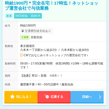
時給1900円＊完全在宅！17時迄！ネットショッ
プ運営会社で与信業務
派遣
WEB登録・面接OK
時給1900円
給与
交通費別途支給あり
全額支給
交通費
東京都港区
勤務地
六本木一丁目駅から徒歩2分
/
六本木駅から徒歩8分
CMでおなじみ☆ネットショップの運営会社です♪
09:00～17:00(実働7時間 休憩1時間) ※10時～18時も調整可能
勤務時間
です！
【急募】即日～長期 ※8月～！
期間
履歴書不要
/
40～50代活躍中
/
服装自由
特徴
気になる！
応募する
詳細へ