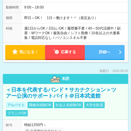
9:00～18:00
勤務時間
即日～OK！ 1日～働けます＾＾（規定あり）
期間
週1日からOK
/
日払いOK
/
履歴書不要
/
40～50代活躍中
/
副
特徴
業・WワークOK
/
服装自由
/
シフト勤務
/
10名以上の大量募
集
/
電話対応なし
/
パソコンスキル不要
気になる！
応募する
詳細へ
掲載日：2026.08.03
未読
＜日本を代表するバンド＊サカナクション＞ツ
アー公演のサポートバイト＠日本武道館
アルバイト
職種未経験OK
社会人未経験OK
大学生歓迎
ブランクOK
時給1250円～
給与