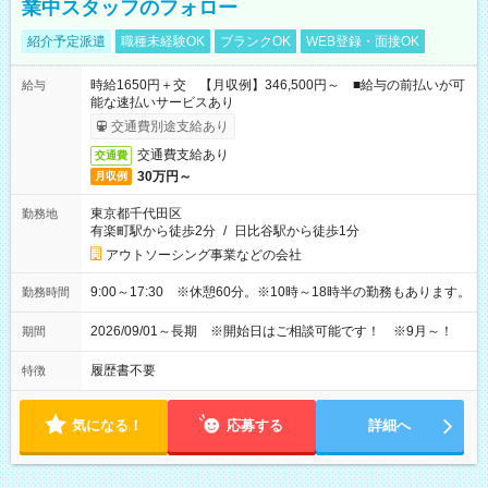
業中スタッフのフォロー
紹介予定派遣
職種未経験OK
ブランクOK
WEB登録・面接OK
時給1650円＋交 【月収例】346,500円～ ■給与の前払いが可
給与
能な速払いサービスあり
交通費別途支給あり
交通費支給あり
交通費
30万円～
月収例
東京都千代田区
勤務地
有楽町駅から徒歩2分
/
日比谷駅から徒歩1分
アウトソーシング事業などの会社
9:00～17:30 ※休憩60分。※10時～18時半の勤務もあります。
勤務時間
2026/09/01～長期 ※開始日はご相談可能です！ ※9月～！
期間
履歴書不要
特徴
気になる！
応募する
詳細へ