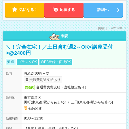
気になる！
応募する
詳細へ
掲載日：2026.08.07
未読
＼！完全在宅！／土日含む週2～OK<講座受付
>@2400円
派遣
ブランクOK
WEB登録・面接OK
時給2400円＋交
給与
交通費別途支給あり
交通費実費支給（当社規定あり）
交通費
東京都港区
勤務地
田町(東京都)駅から徒歩4分
/
三田(東京都)駅から徒歩7分
金融関連
8:30～12:30
勤務時間
【急募】即日～長期 ※8月～OK！
期間