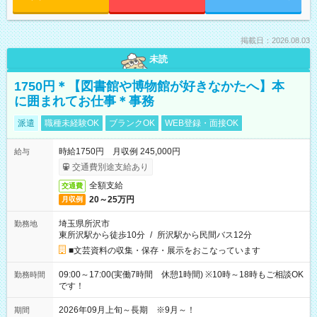
掲載日：2026.08.03
未読
1750円＊【図書館や博物館が好きなかたへ】本
に囲まれてお仕事＊事務
派遣
職種未経験OK
ブランクOK
WEB登録・面接OK
時給1750円 月収例 245,000円
給与
交通費別途支給あり
全額支給
交通費
20～25万円
月収例
埼玉県所沢市
勤務地
東所沢駅から徒歩10分
/
所沢駅から民間バス12分
■文芸資料の収集・保存・展示をおこなっています
09:00～17:00(実働7時間 休憩1時間) ※10時～18時もご相談OK
勤務時間
です！
2026年09月上旬～長期 ※9月～！
期間