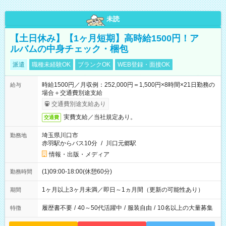
未読
【土日休み】【1ヶ月短期】高時給1500円！ア
ルバムの中身チェック・梱包
派遣
職種未経験OK
ブランクOK
WEB登録・面接OK
時給1500円／月収例：252,000円＝1,500円×8時間×21日勤務の
給与
場合＋交通費別途支給
交通費別途支給あり
実費支給／当社規定あり。
交通費
埼玉県川口市
勤務地
赤羽駅からバス10分
/
川口元郷駅
情報・出版・メディア
(1)09:00-18:00(休憩60分)
勤務時間
1ヶ月以上3ヶ月未満／即日～1ヵ月間（更新の可能性あり）
期間
履歴書不要
/
40～50代活躍中
/
服装自由
/
10名以上の大量募集
特徴