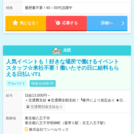
履歴書不要
/
40～50代活躍中
特徴
気になる！
応募する
詳細へ
未読
人気イベントも！好きな場所で働けるイベント
スタッフ☆来社不要！働いたその日に給料もら
える日払い/T1
アルバイト
職種未経験OK
日給13,000円～
給与
＋交通費支給 ★交通費全額支給！ ┗案件により規定あり ★日払
いOK！（規定あり） ┗働いたその日に現金GET♪ お仕事後はコ
交通費別途支給あり
ンビニATMから 日払い分を引き落とせます！ 【試用期間】試
用期間なし
東京都八王子市
勤務地
東京都八王子市明神町（最寄り駅：京王八王子駅）
株式会社ワンベルウッズ