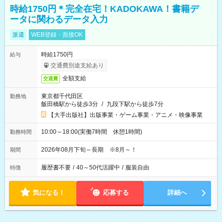
時給1750円＊完全在宅！KADOKAWA！書籍デ
ータに関わるデータ入力
派遣
WEB登録・面接OK
時給1750円
給与
交通費別途支給あり
全額支給
交通費
東京都千代田区
勤務地
飯田橋駅から徒歩3分
/
九段下駅から徒歩7分
【大手出版社】出版事業・ゲーム事業・アニメ・映像事業
10:00～18:00(実働7時間 休憩1時間)
勤務時間
2026年08月下旬～長期 ※8月～！
期間
履歴書不要
/
40～50代活躍中
/
服装自由
特徴
気になる！
応募する
詳細へ