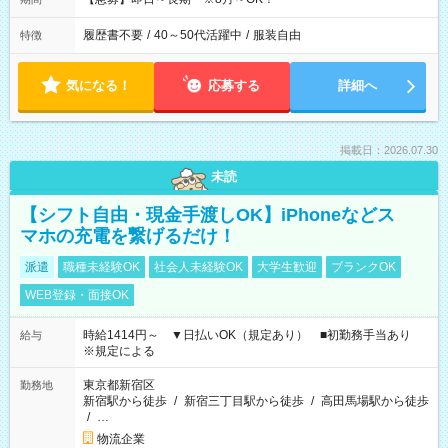
履歴書不要
/
40～50代活躍中
/
服装自由
特徴
気になる！
応募する
詳細へ
掲載日：2026.07.30
未読
【シフト自由・現金手渡しOK】iPhoneなどス
マホの充電を繋げるだけ！
派遣
職種未経験OK
社会人未経験OK
大学生歓迎
ブランクOK
WEB登録・面接OK
時給1414円～ ▼日払いOK（規定あり） ■初勤務手当あり
給与
※規定による
東京都新宿区
勤務地
新宿駅から徒歩
/
新宿三丁目駅から徒歩
/
高田馬場駅から徒歩
/
…
物流企業