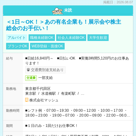
掲載日：2026.08.07
未読
＜1日～OK！＞あの有名企業も！展示会や株主
総会のお手伝い！
アルバイト
職種未経験OK
社会人未経験OK
大学生歓迎
ブランクOK
WEB登録・面接OK
■日給16,840円～ ■日払いOK ■実働3時間5,120円のお仕事あ
給与
ります！
交通費別途支給あり
一部支給
交通費
東京都千代田区
勤務地
東京駅
/
水道橋駅
/
有楽町駅
/
…
株式会社マッシュ
■シフト例 ・07:00～19:30 ・09:00～12:00 ・10:00～17:00 ・
勤務時間
18:00～23:00 ・19:00～07:00 ・20:00～09:00 ・22:00～06:00
etc ★最短で3時間で5,120円のお仕事から 15時間で2万円近く稼
げるお仕事も！ ご希望のお時間に合わせてご紹介！ ※シフトは
■１日のみ・1回だけお仕事OK！
期間
現場によって異なります。 ※勿論、休憩時間はあるのでご安心
ください！