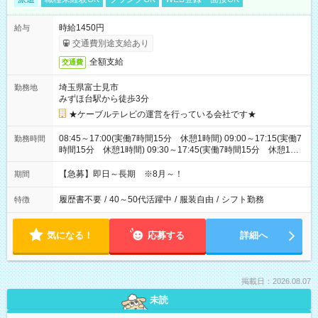
時給1450円
給与
交通費別途支給あり
全額支給
交通費
埼玉県富士見市
勤務地
みずほ台駅から徒歩3分
★ケーブルテレビの運営を行っている会社です★
08:45～17:00(実働7時間15分 休憩1時間) 09:00～17:15(実働7
勤務時間
時間15分 休憩1時間) 09:30～17:45(実働7時間15分 休憩1時
間) ※11:45～20:00：週1回程度遅番あります(在宅勤務OK) ※配
属チームにより
【急募】即日～長期 ※8月～！
期間
履歴書不要
/
40～50代活躍中
/
服装自由
/
シフト勤務
特徴
気になる！
応募する
詳細へ
掲載日：2026.08.07
未読