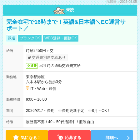
掲載日：2026.08.05
未読
完全在宅で16時まで！英語&日本語＼EC運営サ
ポート／
派遣
ブランクOK
WEB登録・面接OK
時給2450円＋交
給与
交通費別途支給あり
出社時の通勤交通費支給
交通費
東京都港区
勤務地
六本木駅から徒歩3分
IT・Web・通信
9:00～16:00
勤務時間
2026/8/17～長期 ※長期更新予定 ※8月～OK！
期間
履歴書不要
/
40～50代活躍中
/
服装自由
特徴
気になる！
応募する
詳細へ