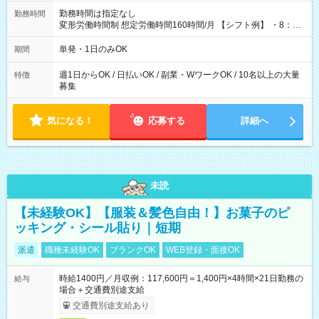
勤務時間は指定なし
勤務時間
変形労働時間制 想定労働時間160時間/月 【シフト例】 ・8：00
～21：00
単発・1日のみOK
期間
週1日からOK / 日払いOK / 副業・WワークOK / 10名以上の大量
特徴
募集
気になる！
応募する
詳細へ
未読
【未経験OK】【服装＆髪色自由！】お菓子のピ
ッキング・シール貼り｜短期
派遣
職種未経験OK
ブランクOK
WEB登録・面接OK
時給1400円／月収例：117,600円＝1,400円×4時間×21日勤務の
給与
場合＋交通費別途支給
交通費別途支給あり