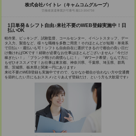
株式会社バイトレ（キャムコムグループ）
労働者派遣事業許可番号:般13-304758
1日単発＆シフト自由♪来社不要のWEB登録実施中！日
払いOK
軽作業、ピッキング、試験監督、コールセンター、イベントスタッフ、デー
タ入力、製造など、様々な職種を多数ご用意！そのほとんどが短期・単発系
で日払い・週払いも可！シフトも自由自在に選択できるので都合の良い日だ
け働ければOKです！経験が必要なお仕事はほとんどございません♪「今だけ
稼ぎたい！」「ブランク明けの肩慣らしに！」「Wワーク希望」なんて方に
もぜひオススメです！お仕事は東京都、神奈川県、千葉県、埼玉県、群馬
県、茨城県、栃木県と関東一円にあります♪
来社不要のWEB登録も実施中ですので、なかなか都合が合わない方や交通費
を節約したい方にもおススメ♪とりあえず登録だけ、という方も大歓迎です♪