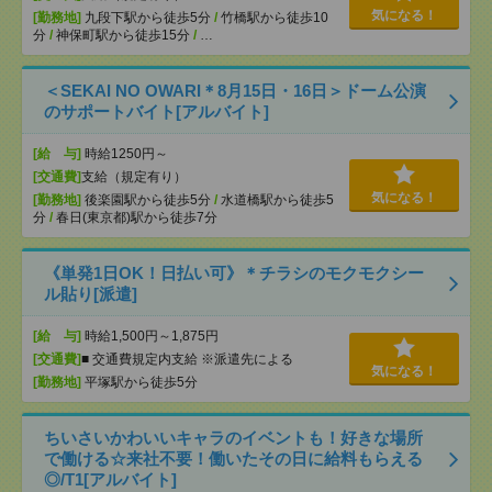
気になる！
[勤務地]
九段下駅から徒歩5分
/
竹橋駅から徒歩10
分
/
神保町駅から徒歩15分
/
…
＜SEKAI NO OWARI＊8月15日・16日＞ドーム公演
のサポートバイト[アルバイト]
[給 与]
時給1250円～
[交通費]
支給（規定有り）
気になる！
[勤務地]
後楽園駅から徒歩5分
/
水道橋駅から徒歩5
分
/
春日(東京都)駅から徒歩7分
《単発1日OK！日払い可》＊チラシのモクモクシー
ル貼り[派遣]
[給 与]
時給1,500円～1,875円
[交通費]
■ 交通費規定内支給 ※派遣先による
気になる！
[勤務地]
平塚駅から徒歩5分
ちいさいかわいいキャラのイベントも！好きな場所
で働ける☆来社不要！働いたその日に給料もらえる
◎/T1[アルバイト]