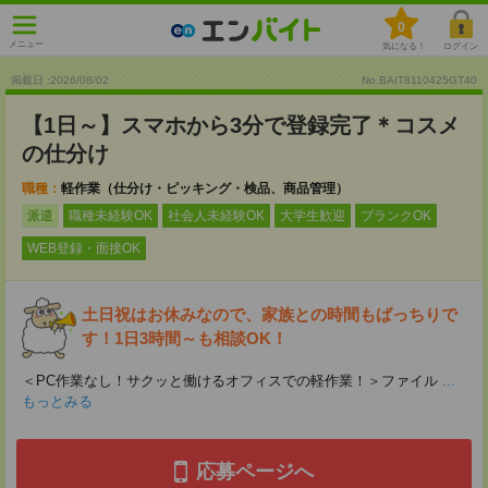
0
メニュー
気になる！
ログイン
掲載日 :2026
/
08
/
02
No.BAIT8110425GT40
【1日～】スマホから3分で登録完了＊コスメ
の仕分け
職種：
軽作業（仕分け・ピッキング・検品、商品管理）
派遣
職種未経験OK
社会人未経験OK
大学生歓迎
ブランクOK
WEB登録・面接OK
土日祝はお休みなので、家族との時間もばっちりで
す！1日3時間～も相談OK！
＜PC作業なし！サクッと働けるオフィスでの軽作業！＞ファイル
...
もっとみる
応募ページへ