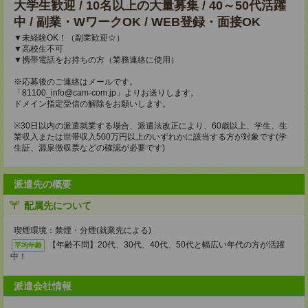
大学生歓迎 / 10名以上の大量募集 / 40～50代活躍
中 / 副業・WワークOK / WEB登録・面接OK
▼未経験OK！（副業歓迎☆）
▼高校生不可
▼携帯電話をお持ちの方（業務連絡に使用）
※応募後のご連絡はメールです。
「81100_info@cam-com.jp」よりお送りします。
ドメイン指定受信の解除をお願いします。
※30日以内の派遣就業する場合、派遣法改正により、60歳以上、学生、生
業収入または世帯収入500万円以上のいずれかに該当する方が対象です(学
生証、源泉徴収票などの確認が必要です)
派遣先の概要
配属先について
喫煙環境：禁煙・分煙(就業先による)
【年齢不問】20代、30代、40代、50代と幅広い年代の方が活躍
平均年齢
中！
派遣会社情報