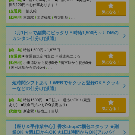
[給 与]
■日給16,840円～ ■日払いOK ■実働3時
間5,120円のお仕事あります！
[交通費]
一部支給
気になる！
[勤務地]
東京駅
/
水道橋駅
/
有楽町駅
/
…
〈月1日～で副業にピッタリ＊時給1,500円～〉DMの
カンタン仕分け[派遣]
[給 与]
時給1,500円～1,875円
[交通費]
■ 交通費規定内支給 ※派遣先による
気になる！
[勤務地]
小田原駅から徒歩5分
/
鴨宮駅から徒歩5分
/
国府津駅から徒歩5分
/
…
短時間シフトあり！WEBでサクッと登録OK＊クッキ
ーなどの仕分け[派遣]
[給 与]
時給1500円 ■日払い・週払いOK！(規定
あり) ■現金日払いもOK(規定あり)
気になる！
[勤務地]
新宿駅
/
新宿三丁目駅
【座り＆手作業中心】香水shopの梱包スタッフ ★副
業OK ★週1日からOK ★1日1時間からOK[アルバイ