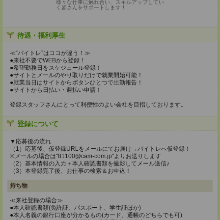
様々な仕事に触れ合い、スキルアップしてい
く皆さんをサポートします！
待遇・福利厚生
≪“バイトレ”はココが違う！≫
●来社不要でWEBから登録！
●希望勤務日をスケジュール登録！
●サイトとメールのやり取りだけで就業開始可能！
●就業当日はサイトからボタンひとつで出勤報告！
●サイトから日払い・週払い申請！
登録スタッフさんにとって利便性のよい会社を目指しております。
登録について
▼応募後の流れ
（1）応募後、仮登録URLをメールにてお届け→バイトレへ仮登録！
※メールの場合は"81100@cam-com.jp"よりお送りします
（2）基本情報の入力＋本人確認書類を撮影してメール送信♪
（3）本登録完了後、お仕事の検索＆お申込！
持ち物
≪来社登録の場合≫
●本人確認書類(免許証、パスポート、学生証ほか)
●本人名義の銀行口座が分かるもの(カード、通帳のどちらでも可)