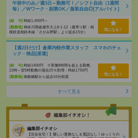
午前中のみ／週3日～勤務可！／シフト自由（1週間
毎）／Wワーク・副業OK／服装自由◎[アルバイト]
[給 与]
時給1,400円～
[勤務地]
神奈川県綾瀬市大上8-1-12（最寄り駅：相
気になる！
模鉄道相鉄本線「さがみ野駅」より徒歩15分）
【週2日だけ】倉庫内軽作業スタッフ スマホのチェ
ック・検品[派遣]
[給 与]
時給1400円 ※実働8時間を超える勤務、
22時～翌5時勤務の場合25％割増：時給1750円
気になる！
[勤務地]
南船橋駅から徒歩10分程度
すべて見る
編集部イチオシ
【完全在宅！】難しい業務なし＆電話なし！ゆっくりの