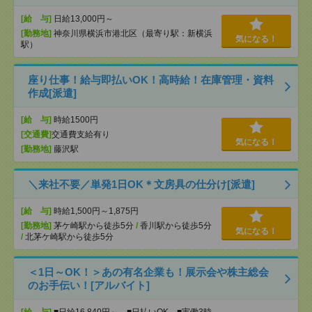
[給 与]
日給13,000円～
[勤務地]
神奈川県横浜市港北区（最寄り駅：新横浜
気になる！
駅）
座り仕事！給与即払いOK！高時給！在庫管理・資料
作成[派遣]
[給 与]
時給1500円
[交通費]
交通費支給有り
気になる！
[勤務地]
藤沢駅
＼来社不要／単発1日OK＊文房具の仕分け[派遣]
[給 与]
時給1,500円～1,875円
[勤務地]
茅ケ崎駅から徒歩5分
/
香川駅から徒歩5分
気になる！
/
北茅ケ崎駅から徒歩5分
＜1日～OK！＞あの有名企業も！展示会や株主総会
のお手伝い！[アルバイト]