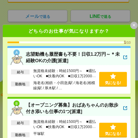
メール
LINE
で送る
で送る
×
どちらのお仕事が気になりますか？
シェア
ツイート
ブックマーク
1
/10
志望動機も履歴書も不要！日収1.2万円～＊未
経験OKの介護[派遣]
あなたの閲覧履歴からの
おすすめ
無資格未経験：時給1500円～ ■週払
給与
いOK ■扶養内OK ■日収1万2000円
以上
海老名(相鉄・小田急)駅 / 海老名(相模
気になる!
勤務地
線)駅 / 厚木駅 / …
志望動機も履歴書も不要！日収1.2万円～＊未経験OK
の介護[派遣]
【オープニング募集】おばあちゃんのお散歩
付き添いも仕事の1つ[派遣]
[給 与]
無資格未経験：時給1500円～ ■週払い
OK ■扶養内OK ■日収1万2000円以上
無資格未経験：時給1500円～ ■週払
[交通費]
交通費全額支給
給与
気になる！
いOK ■扶養内OK ■日収1万2000円
[勤務地]
海老名(相鉄・小田急)駅
/
海老名(相模線)駅
以上
平塚駅
気になる!
/
厚木駅
/
…
勤務地