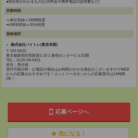
●現住所がわかるもの(公共料金や携帯電話の請求書など)
所要時間
≪来社登録≫1時間程度
≪WEB登録≫30分程度
登録場所
株式会社バイトレ(東京本部)
〒163-0633
東京都新宿区西新宿1-25-1 新宿センタービル32階
TEL：0120-49-0451
担当：受付係
受付可能日時：お電話の場合はお時間がかかる場合がございますのでWEB
からの応募がおすすめです！エントリーボタンからの応募受付は24時間
OK！
応募ページへ
気になる！