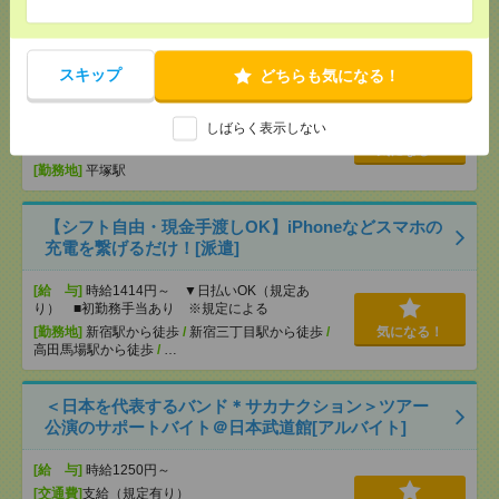
【オープニング募集】おばあちゃんのお散歩付き添
いも仕事の1つ[派遣]
スキップ
どちらも気になる！
[給 与]
無資格未経験：時給1500円～ ■週払い
OK ■扶養内OK ■日収1万2000円以上
しばらく表示しない
[交通費]
交通費全額支給
気になる！
[勤務地]
平塚駅
【シフト自由・現金手渡しOK】iPhoneなどスマホの
充電を繋げるだけ！[派遣]
[給 与]
時給1414円～ ▼日払いOK（規定あ
り） ■初勤務手当あり ※規定による
[勤務地]
新宿駅から徒歩
/
新宿三丁目駅から徒歩
/
気になる！
高田馬場駅から徒歩
/
…
＜日本を代表するバンド＊サカナクション＞ツアー
公演のサポートバイト＠日本武道館[アルバイト]
[給 与]
時給1250円～
[交通費]
支給（規定有り）