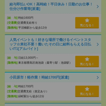
給与即払いOK！高時給！平日休み！日勤のお仕事！
仕分け作業等[派遣]
[給 与]
時給1600円
[交通費]
交通費支給有り
気になる！
[勤務地]
平沼橋駅から徒歩12分
人気イベントも！好きな場所で働けるイベントスタ
ッフ☆来社不要！働いたその日に給料もらえる日払
い/T1[アルバイト]
[給 与]
日給13,000円～
[勤務地]
東京都豊島区南池袋（最寄り駅：池袋駅）
気になる！
小田原市！軽作業！時給1700円[派遣]
[給 与]
時給1700円
[交通費]
交通費支給（規定あり）
気になる！
[勤務地]
緑町駅から徒歩12分