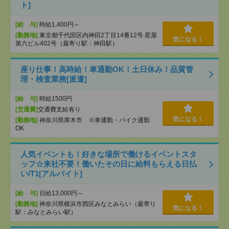
ト]
[給 与]
時給1,400円～
[勤務地]
東京都千代田区内神田2丁目14番12号 星屋
気になる！
第六ビル402号（最寄り駅：神田駅）
座り仕事！高時給！車通勤OK！土日休み！品質管
理・検査業務[派遣]
[給 与]
時給1500円
[交通費]
交通費支給有り
気になる！
[勤務地]
神奈川県厚木市 ※車通勤・バイク通勤
OK
人気イベントも！好きな場所で働けるイベントスタ
ッフ☆来社不要！働いたその日に給料もらえる日払
い/T1[アルバイト]
[給 与]
日給13,000円～
[勤務地]
神奈川県横浜市西区みなとみらい（最寄り
気になる！
駅：みなとみらい駅）