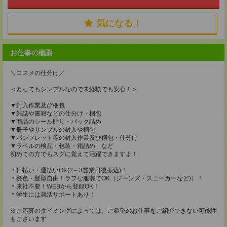
気になる！
お仕事の概要
＼コスメの仕分け／
＜とってもシンプルなので未経験でも安心！＞
▼封入作業及び梱包
▼雑誌や書籍などの仕分け・梱包
▼商品のシール貼り・パック詰め
▼冊子やサンプルの封入や梱包
▼パンフレット等の封入作業及び梱包・仕分け
▼ラベルの検品・包装・箱詰め など
初めての方でもスグに覚えて活躍できますよ！
＊日払い・週払いOK(2～3営業日後振込)！
＊髪色・髪型自由！ラフな服装でOK（ジーンズ・スニーカーなど)）！
＊来社不要！WEBから登録OK！
＊学生には就活サポートあり！
※ご応募のタイミングによっては、ご希望のお仕事をご紹介できない可能性
もございます